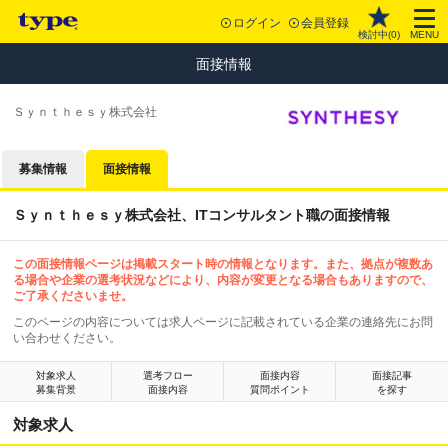
ログイン
会員登録
検討中(
0
)
MENU
面接情報
Ｓｙｎｔｈｅｓｙ株式会社
募集情報
面接情報
Ｓｙｎｔｈｅｓｙ株式会社、ITコンサルタント職の面接情報
この面接情報ページは掲載スタート時の情報となります。また、拠点が複数あ
る場合や企業の選考状況などにより、内容が変更となる場合もありますので、
ご了承くださいませ。
このページの内容については求人ページに記載されている企業の連絡先にお問
い合わせください。
対象求人
選考フロー
面接内容
面接記事
募集背景
面接内容
質問ポイント
を探す
対象求人