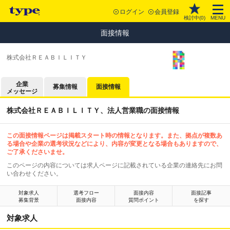
ログイン
会員登録
検討中(
0
)
MENU
面接情報
株式会社ＲＥＡＢＩＬＩＴＹ
企業
募集情報
面接情報
メッセージ
株式会社ＲＥＡＢＩＬＩＴＹ、法人営業職の面接情報
この面接情報ページは掲載スタート時の情報となります。また、拠点が複数あ
る場合や企業の選考状況などにより、内容が変更となる場合もありますので、
ご了承くださいませ。
このページの内容については求人ページに記載されている企業の連絡先にお問
い合わせください。
対象求人
選考フロー
面接内容
面接記事
募集背景
面接内容
質問ポイント
を探す
対象求人