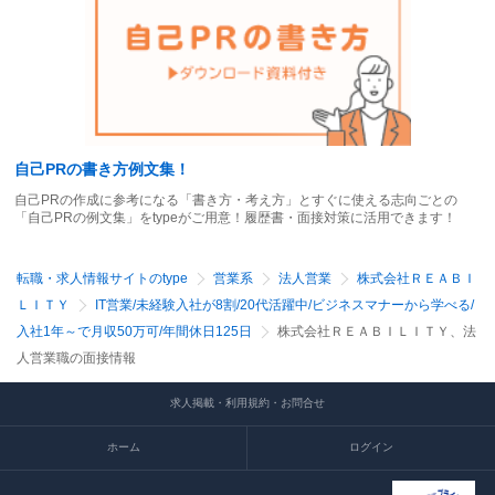
自己PRの書き方例文集！
自己PRの作成に参考になる「書き方・考え方」とすぐに使える志向ごとの
「自己PRの例文集」をtypeがご用意！履歴書・面接対策に活用できます！
転職・求人情報サイトのtype
営業系
法人営業
株式会社ＲＥＡＢＩ
ＬＩＴＹ
IT営業/未経験入社が8割/20代活躍中/ビジネスマナーから学べる/
入社1年～で月収50万可/年間休日125日
株式会社ＲＥＡＢＩＬＩＴＹ、法
人営業職の面接情報
求人掲載・利用規約・お問合せ
ホーム
ログイン