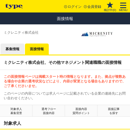
ログイン
会員登録
検討中(
0
)
MENU
面接情報
ミクレニティ株式会社
募集情報
面接情報
ミクレニティ株式会社、その他マネジメント関連職職の面接情報
この面接情報ページは掲載スタート時の情報となります。また、拠点が複数あ
る場合や企業の選考状況などにより、内容が変更となる場合もありますので、
ご了承くださいませ。
このページの内容については求人ページに記載されている企業の連絡先にお問
い合わせください。
対象求人
選考フロー
面接内容
面接記事
募集背景
面接内容
質問ポイント
を探す
対象求人