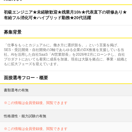
初級エンジニア★未経験歓迎★残業月10h★代表直下の研修あり★
有給フル消化可★ハイブリッド勤務★20代活躍
募集背景
「仕事をもっとカジュアルに。働き方に選択肢を。」という言葉を掲げ、
SES・受託開発・自社開発の3軸であらゆる企業のDX推進を支援している当
社。AIを活用した自社SaaS「AI営業部長」を2026年2月にローンチし、自社
プロダクトにおいても着実に成長を加速。現在は大阪を拠点に、事業・組織と
もに拡大フェーズを迎えています。
面接選考フロー・概要
書類選考の有無
※この情報は会員登録後、閲覧できます
性格適性・能力試験の有無
※この情報は会員登録後、閲覧できます