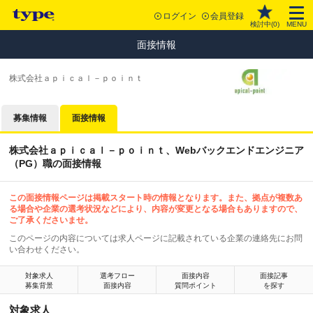
ログイン
会員登録
検討中(
0
)
MENU
面接情報
株式会社ａｐｉｃａｌ－ｐｏｉｎｔ
募集情報
面接情報
株式会社ａｐｉｃａｌ－ｐｏｉｎｔ、Webバックエンドエンジニア
（PG）職の面接情報
この面接情報ページは掲載スタート時の情報となります。また、拠点が複数あ
る場合や企業の選考状況などにより、内容が変更となる場合もありますので、
ご了承くださいませ。
このページの内容については求人ページに記載されている企業の連絡先にお問
い合わせください。
対象求人
選考フロー
面接内容
面接記事
募集背景
面接内容
質問ポイント
を探す
対象求人