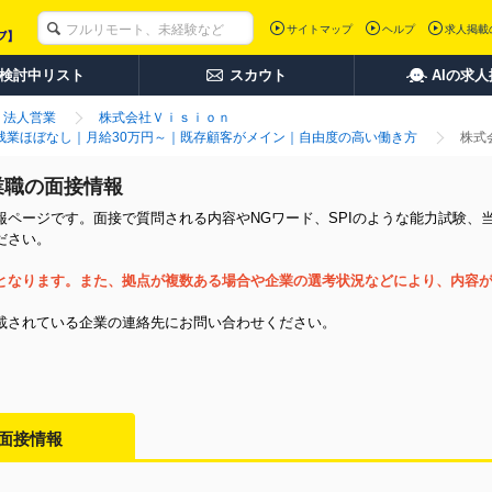
サイトマップ
ヘルプ
求人掲載
検討中リスト
スカウト
AIの求
法人営業
株式会社Ｖｉｓｉｏｎ
｜残業ほぼなし｜月給30万円～｜既存顧客がメイン｜自由度の高い働き方
株式
業職の面接情報
ページです。面接で質問される内容やNGワード、SPIのような能力試験、
ださい。
となります。また、拠点が複数ある場合や企業の選考状況などにより、内容
載されている企業の連絡先にお問い合わせください。
面接情報