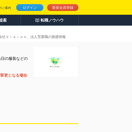
ログイン
新規会員登録
のご案内
人提案
転職ノウハウ
会社Ｖｉｓｉｏｎ、法人営業職の面接情報
当日の服装などの
が変更となる場合