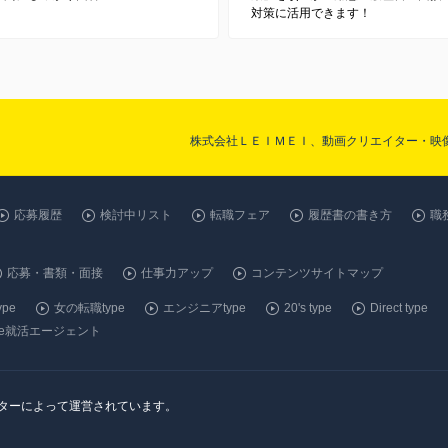
対策に活用できます！
株式会社ＬＥＩＭＥＩ、動画クリエイター・映
応募履歴
検討中リスト
転職フェア
履歴書の書き方
職
応募・書類・面接
仕事力アップ
コンテンツサイトマップ
pe
女の転職type
エンジニアtype
20's type
Direct type
ype就活エージェント
ンターによって運営されています。