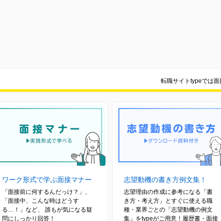
転職サイトtypeでは
ワーク形式で学ぶ面接マナー
志望動機の書き方例文集！
「面接前に何するんだっけ？」、
志望理由の作成に参考になる「書
「面接中、こんな時はどうす
き方・考え方」とすぐに使える職
る…！」など、 誰もが気になる疑
種・業界ごとの「志望動機の例文
問にしっかり回答！
集」をtypeがご用意！履歴書・面接