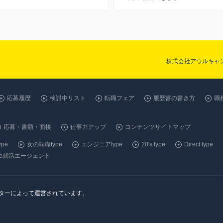
株式会社アウルキャ
応募履歴
検討中リスト
転職フェア
履歴書の書き方
職
応募・書類・面接
仕事力アップ
コンテンツサイトマップ
pe
女の転職type
エンジニアtype
20's type
Direct type
ype就活エージェント
ンターによって運営されています。