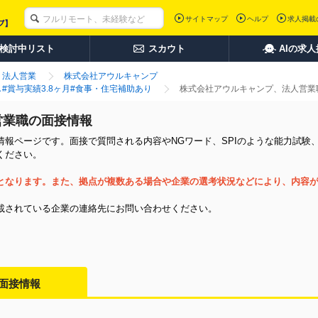
サイトマップ
ヘルプ
求人掲載
検討中リスト
スカウト
AIの求
法人営業
株式会社アウルキャンプ
し#賞与実績3.8ヶ月#食事・住宅補助あり
株式会社アウルキャンプ、法人営業
営業職の面接情報
報ページです。面接で質問される内容やNGワード、SPIのような能力試験
ください。
となります。また、拠点が複数ある場合や企業の選考状況などにより、内容
載されている企業の連絡先にお問い合わせください。
面接情報