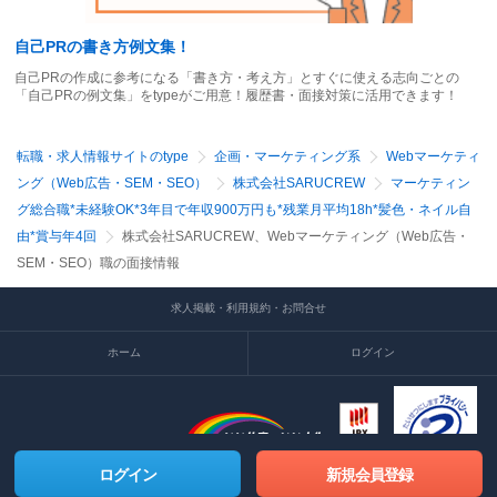
自己PRの書き方例文集！
自己PRの作成に参考になる「書き方・考え方」とすぐに使える志向ごとの
「自己PRの例文集」をtypeがご用意！履歴書・面接対策に活用できます！
転職・求人情報サイトのtype
企画・マーケティング系
Webマーケティ
ング（Web広告・SEM・SEO）
株式会社SARUCREW
マーケティン
グ総合職*未経験OK*3年目で年収900万円も*残業月平均18h*髪色・ネイル自
由*賞与年4回
株式会社SARUCREW、Webマーケティング（Web広告・
SEM・SEO）職の面接情報
求人掲載・利用規約・お問合せ
ホーム
ログイン
ログイン
新規会員登録