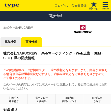
ログイン
会員登録
検討中(
0
)
MENU
面接情報
株式会社SARUCREW
募集情報
面接情報
株式会社SARUCREW、Webマーケティング（Web広告・SEM・
SEO）職の面接情報
この面接情報ページは掲載スタート時の情報となります。また、拠点が複数あ
る場合や企業の選考状況などにより、内容が変更となる場合もありますので、
ご了承くださいませ。
このページの内容については求人ページに記載されている企業の連絡先にお問
い合わせください。
対象求人
選考フロー
面接内容
面接記事
募集背景
面接内容
質問ポイント
を探す
対象求人