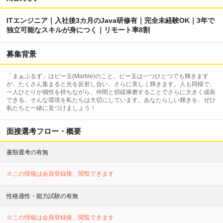
ITエンジニア｜入社後3カ月のJava研修有｜完全未経験OK｜3年で
独立可能なスキルが身につく｜リモート率8割
募集背景
「まぁぶるず」はビー玉(Marble)のこと。ビー玉は一つひとつでも輝きます
が、たくさん集まると光を反射し合い、さらに美しく輝きます。人も同様で、
一人ひとりが個性を持ちながら、仲間と切磋琢磨することでさらに大きく成長
できる。そんな環境を私たちは大切にしています。あなたらしい輝きを、ぜひ
私たちと一緒に見つけましょう！
面接選考フロー・概要
書類選考の有無
※この情報は会員登録後、閲覧できます
性格適性・能力試験の有無
※この情報は会員登録後、閲覧できます