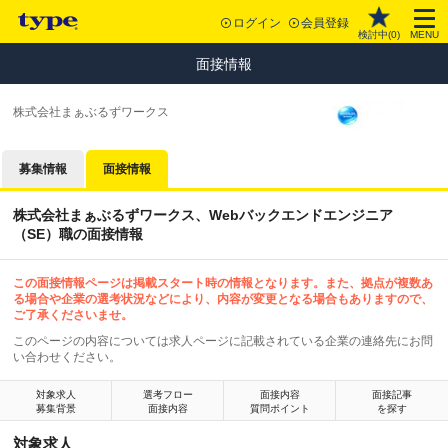
ログイン
会員登録
検討中(
0
)
MENU
面接情報
株式会社まぁぶるずワークス
募集情報
面接情報
株式会社まぁぶるずワークス、Webバックエンドエンジニア
（SE）職の面接情報
この面接情報ページは掲載スタート時の情報となります。また、拠点が複数あ
る場合や企業の選考状況などにより、内容が変更となる場合もありますので、
ご了承くださいませ。
このページの内容については求人ページに記載されている企業の連絡先にお問
い合わせください。
対象求人
選考フロー
面接内容
面接記事
募集背景
面接内容
質問ポイント
を探す
対象求人