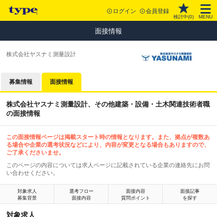
ログイン
会員登録
検討中(
0
)
MENU
面接情報
株式会社ヤスナミ測量設計
募集情報
面接情報
株式会社ヤスナミ測量設計、その他建築・設備・土木関連技術者職
の面接情報
この面接情報ページは掲載スタート時の情報となります。また、拠点が複数あ
る場合や企業の選考状況などにより、内容が変更となる場合もありますので、
ご了承くださいませ。
このページの内容については求人ページに記載されている企業の連絡先にお問
い合わせください。
対象求人
選考フロー
面接内容
面接記事
募集背景
面接内容
質問ポイント
を探す
対象求人