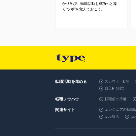
かり学び、転職活動を成功へと導
く"ツボ"を覚えておこう。
転職活動を進める
スカウト・DM
自己PR例文
転職ノウハウ
転職前の準備
関連サイト
エンジニアの転職ty
type就活
t