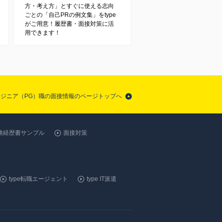
方・考え方」とすぐに使える志向
ごとの「自己PRの例文集」をtype
がご用意！履歴書・面接対策に活
用できます！
ンジニア（PG）職の面接情報のページトップへ
務経歴書サンプル
面接対策
type転職エージェント
type IT派遣