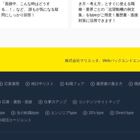
「面接中、こんな時はどうす
き方・考え方」とすぐに使える職
る…！」など、 誰もが気になる疑
種・業界ごとの「志望動機の例文
問にしっかり回答！
集」をtypeがご用意！履歴書・面接
対策に活用できます！
株式会社マリエッタ、Webバックエンドエ
応募履歴
検討中リスト
転職フェア
履歴書の書き方
職
応募・書類・面接
仕事力アップ
コンテンツサイトマップ
pe
女の転職type
エンジニアtype
20's type
Direct type
ype就活エージェント