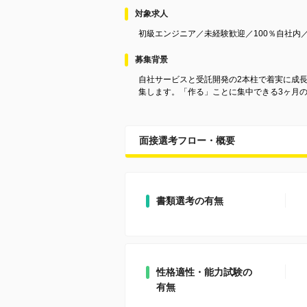
対象求人
初級エンジニア／未経験歓迎／100％自社内／
募集背景
自社サービスと受託開発の2本柱で着実に成
集します。「作る」ことに集中できる3ヶ月
面接選考フロー・概要
書類選考の有無
性格適性・能力試験の
有無