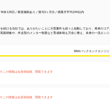
年休128日／家賃補助あり／賞与3ヶ月分／残業月平均10H以内
長を続ける当社では、ありがたいことに大型案件も続々と始動しており、将来のコア
の実践研修や、伴走型のメンター制度など育成体制も万全に整え、未来の一流エンジ
Webバックエンドエンジ
※この情報は会員登録後、閲覧できます
※この情報は会員登録後、閲覧できます