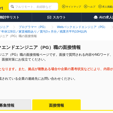
サイトマップ
ヘルプ
求人掲載
検討中リスト
スカウト
AIの求
ンジニア
プログラマー（PG）
Webバックエンドエンジニア（PG）
／年休128日／家賃補助あり／賞与3ヶ月分／残業月平均10H以内
ジニア（PG）職の面接情報
クエンドエンジニア（PG）職の面接情報
ジニア（PG）職の面接情報ページです。面接で質問される内容やNGワード、
。面接対策にお役立てください。
となります。また、拠点が複数ある場合や企業の選考状況などにより、内容
載されている企業の連絡先にお問い合わせください。
募集情報
面接情報