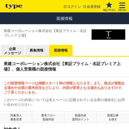
ログイン
会員登録
検討中(
0
)
MENU
面接情報
東建コーポレーション株式会社【東証プライム・名証
プレミア上場】
企業
募集情報
面接情報
メッセージ
東建コーポレーション株式会社【東証プライム・名証プレミア上
場】、個人営業職の面接情報
この面接情報ページは掲載スタート時の情報となります。また、拠点が複数あ
る場合や企業の選考状況などにより、内容が変更となる場合もありますので、
ご了承くださいませ。
このページの内容については求人ページに記載されている企業の連絡先にお問
い合わせください。
対象求人
選考フロー
面接内容
面接記事
募集背景
面接内容
質問ポイント
を探す