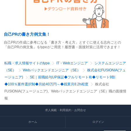
自己PRの書き方例文集！
自己PRの作成に参考になる「書き方・考え方」とすぐに使える志向ごとの
「自己PRの例文集」をtypeがご用意！履歴書・面接対策に活用できます！
転職・求人情報サイトのtype
IT・Webエンジニア
システムエンジニア
（SE）
Webバックエンドエンジニア（SE）
株式会社FUSIONIA(フュ
ージョニア)
SE｜前職給与UP保証◆フルリモート有◆リモート9割
◆100％案件選択制◆月給40万円～◆残業月8.2h程度
株式会社
FUSIONIA(フュージョニア)、Webバックエンドエンジニア（SE）職の面接情
報
求人掲載・利用規約・お問合せ
ホーム
ログイン