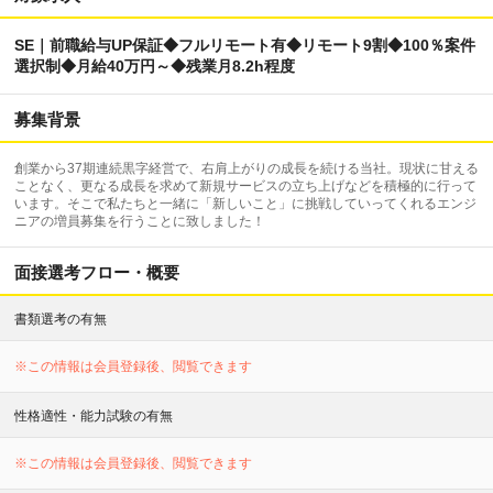
SE｜前職給与UP保証◆フルリモート有◆リモート9割◆100％案件
選択制◆月給40万円～◆残業月8.2h程度
募集背景
創業から37期連続黒字経営で、右肩上がりの成長を続ける当社。現状に甘える
ことなく、更なる成長を求めて新規サービスの立ち上げなどを積極的に行って
います。そこで私たちと一緒に「新しいこと」に挑戦していってくれるエンジ
ニアの増員募集を行うことに致しました！
面接選考フロー・概要
書類選考の有無
※この情報は会員登録後、閲覧できます
性格適性・能力試験の有無
※この情報は会員登録後、閲覧できます