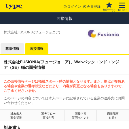
ログイン
会員登録
検討中(
0
)
MENU
面接情報
株式会社FUSIONIA(フュージョニア)
募集情報
面接情報
株式会社FUSIONIA(フュージョニア)、Webバックエンドエンジニ
ア（SE）職の面接情報
この面接情報ページは掲載スタート時の情報となります。また、拠点が複数あ
る場合や企業の選考状況などにより、内容が変更となる場合もありますので、
ご了承くださいませ。
このページの内容については求人ページに記載されている企業の連絡先にお問
い合わせください。
対象求人
選考フロー
面接内容
面接記事
募集背景
面接内容
質問ポイント
を探す
対象求人