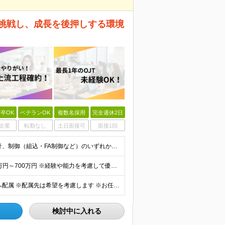
で挑戦し、成長を後押しする環境
卒OK
ベテランOK
複数名採用
完全週休2日
企業
転勤なし
土日面接可
面接1回
【学歴不問／第二新卒大歓迎！】 ★機械設計、電気設計、制御（組込・FA制御など）のいずれかに関する一連の工程経験をお持ちの方（実務年数やブランクは問いません） 〜「完全にマネジメントができる方」だけ
◆月給41万～60万円以上＋賞与＋諸手当 想定年収500万円～700万円 ※経験や能力を考慮して優遇します ※残業代は別途全額支給します ※試用期間3ヶ月（期間中も待遇・条件に差異はございません）
【転勤なし｜UIターン歓迎】 ◎全国のプロジェクト先へ配属 ※配属先は希望を考慮します ※お任せする業務の状況により転居を伴う就業の可能性はありますが、その際は希望を考慮します ◆本社 福岡県
検討中に入れる