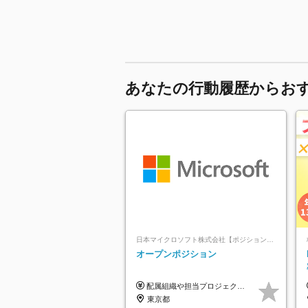
あなたの行動履歴からお
日本マイクロソフト株式会社【ポジションマッチ登録】
オープンポジション
配属組織や担当プロジェクトにより異なります。 ▼参考情報 ----------------------- 年俸650万～（1/12を月々支給） ※経験、能力を考慮の上、当社規定により優遇いたします。 ※時間外、休日出勤、深夜手当に対する賃金も基本年俸に含みます。
東京都