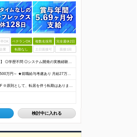
卒OK
ベテランOK
複数名採用
完全週休2日
企業
転勤なし
土日面接可
面接1回
【金融業界の経験は不問！専門知識は入社後に学べます】 ◎学歴不問 ◎システム開発の実務経験をお持ちの方 └3年以上・Java、C#いずれかの使用経験をお持ちの方を想定しております 【以下のような方は
【賞与年3回・昨年度支給実績5.69か月分】 ★想定年収500万円～ ★前職給与考慮あり 月給27万円～59万円 +残業代全額支給(1分単位、監督職以下) +人事評価による賞与年2回（4月/10月）
◎本社勤務 東京都港区虎ノ門5-13-1 虎ノ門40MTビル 8F ※原則として、転居を伴う転勤はありません ※(変更の範囲)上記を除く当社関連勤務地
検討中に入れる