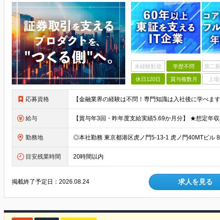
未経験歓迎
学歴不問
第二新
休日120日
賞与複数月
上場
応募資格
給与
勤務地
目安残業時間
20時間以内
求人を見る
掲載終了予定日：
2026.08.24