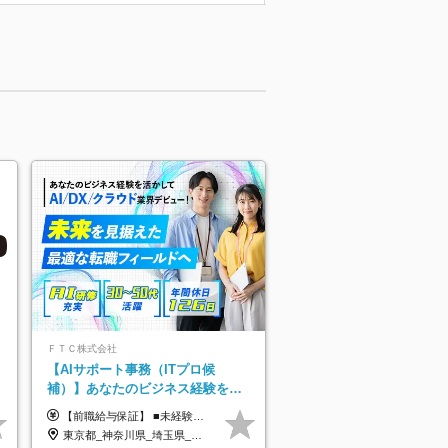
ＦＴＣ株式会社
【AIサポート事務（ITプロ候
補）】あなたのビジネス経験をAI
業界で活かす◆IT未経験OK◆目指
【前職給与保証】 ■未経験者： 月給30万円～35万円 ■ローキャリア（経験目安1年程度）： 月給35万円～40万円 ■経験者（経験目安3年以上）： 月給40万円～60万円 ■即戦力（経験目安5年以上）： 月給45万円～80万円 ※上記金額には固定残業代30時間分 【未経験者5万5000円～7万3000円、 ローキャリア6万4000円～7万3000円、 経験者5万8000円～10万9000円、 即戦力8万2000円～14万5000円】を含みます。 ※30時間を超える場合は追加で全額支給します。 ※経験・能力・前職給与などを総合的に評価したうえでご納得いただけるよう個別決定。 未経験者の場合、前職給与とポテンシャルを査定のうえ決定いたします。 ※日本国内でのIT業界経験、または同等の実務経験と能力に応じて決定します。 ※前職給与は日本円かつ、日本国内での実績に基づき評価します。 【納得の評価システム】 ★クォーター毎に査定する評価制度導入！ 明確な評価基準で翌年度年収を上げましょう！ ★評価対象期間に在籍中のほとんどの社員が昇給し 年収アップを実現しています！ ★様々なインセンティブ制度を用意し多角的に正当評価しています！ ※試用期間6カ月（期間中の待遇等に差異なし）
せるコンサル
東京都_神奈川県_埼玉県_千葉県