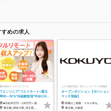
すすめの求人
株式会社ライズストリート
コクヨ株式会社【ポジションマッチ登録】
ITエンジニア*フルリモート×還元
オープンポジション【ポジション
率80～92％*未経験歓迎*年休134日
マッチ登録】
*月給35万～*定着率100%
■月給35万円～130万円＋賞与年2回＋各種手当 ※システムエンジニアの経験をお持ちの方は月給41万円以上＋賞与年2回（108万円～）＋手当 ■単価（年収）アップのチャンスは最大年12回 ※残業代は1分単位で100％全額支給。サービス残業などは一切ありません ※試用期間6ヵ月（試用期間中の待遇・給与に差はありません）
前職のご経験・スキル等を考慮して決定します。
東京都_神奈川県_埼玉県_千葉県_大阪府_愛知県_北海道_青森県_岩手県_宮城県_秋田県_山形県_福島県_茨城県_栃木県_群馬県_新潟県_山梨県_長野県_富山県_石川県_福井県_静岡県_岐阜県_三重県_兵庫県_京都府_滋賀県_奈良県_和歌山県_広島県_岡山県_鳥取県_島根県_山口県_徳島県_香川県_愛媛県_高知県_福岡県_熊本県_佐賀県_長崎県_大分県_宮崎県_鹿児島県_沖縄県
東京都_大阪府