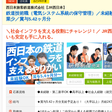
NEW
正社員
自己PR不要
西日本旅客鉄道株式会社【JR西日本】
鉄道技術職（電気システム系統の保守管理）／未経験
業少／賞与5.42ヶ月分
＼社会インフラを支える役割にチャレンジ！／ JR
いも安定も手に入れる。
未経験歓迎
学歴不問
第二新
休日120日
賞与複数月
上場
応募資格
給与
勤務地