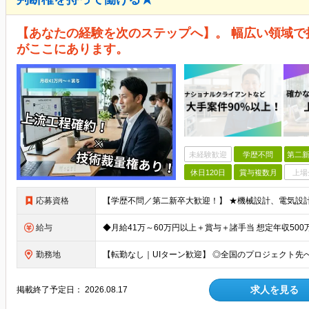
【あなたの経験を次のステップへ】。 幅広い領域
がここにあります。
未経験歓迎
学歴不問
第二新
休日120日
賞与複数月
上場
応募資格
給与
勤務地
求人を見る
掲載終了予定日：
2026.08.17