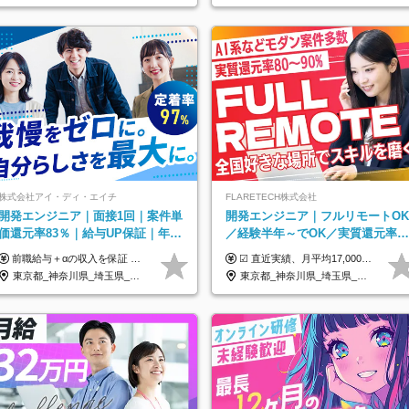
株式会社アイ・ディ・エイチ
FLARETECH株式会社
開発エンジニア｜面接1回｜案件単
開発エンジニア｜フルリモートOK
価還元率83％｜給与UP保証｜年休
／経験半年～でOK／実質還元率8
140日｜在宅利用率9割｜独立支
～90%／前給保証／AI系など最先
前職給与＋αの収入を保証 月給42万円～120万円＋各種手当＋賞与 給与基準が明確かつ高還元です。 一人ひとりが安定した環境のもと、長く活躍できる職場を目指しています。 ※平均年収650万円 ・還元率83％ ・各種手当について 職能手当／職務手当／資格手当／営業手当 など ※前職での経験・能力、給与などを考慮の上、当社規定により優遇いたします ※試用期間あり（3ヶ月／期間中の条件に変動はありません） ※上記金額には固定残業代（78,948円～225,564円/月30時間分）を含みます 超過分は別途全額支給いたします ・年収UPを保証 過去には転職時に〈年収200万円UP〉したエンジニアも在籍しています。入社時だけでなく、入社後も安心の給与水準で働ける環境です。キャリアや技術力が正当に評価されていないと感じていたら、一度面接でお話ししましょう！ 当社では管理職の人数は最低限にし、無駄な管理をしません。その費用削減分を社員の給与に還元しています！
☑︎ 直近実績、月平均17,000円の昇給 ☑︎ 前職給与100%保証 ☑︎ 実質還元率80～90% ☑︎ 待機時も給与は満額支給 月給35万円～70万円＋交通費など各種手当 ※想定年収：4,200,000円～10,560,000円 ※経験・能力等を考慮の上で決定します。 ※上記金額には、みなし残業手当（50時間分・104,000円～212,000円）を含みます。超過分は別途追加支給します。 ┗残業時間は月平均10時間、多い時でも20時間程度と安定しております ★単価連動型の給与体系ではないため、万が一待機になってもその間の給与は満額支給しています。 ＜1年間の昇給事例をご紹介！＞ ・20代/フロントエンドエンジニア：月給274,000円→月給362,000円（＋88,000円/月） ・20代/iOSエンジニア：月給237,000円→月給287,000円（＋50,000円/月） ・20代/Androidエンジニア：月給316,000円→月給374,000円（＋58,000円/月） ・30代/Javaエンジニア（上流）：月給340,000円→月給418,000円（＋78,000円/月） ・30代/PMO：月給340,000円→月給418,000円（＋78,000円/月）
援・副業制度
端案件多数
東京都_神奈川県_埼玉県_千葉県_大阪府_愛知県_北海道_青森県_岩手県_宮城県_秋田県_山形県_福島県_茨城県_栃木県_群馬県_新潟県_山梨県_長野県_富山県_石川県_福井県_静岡県_岐阜県_三重県_兵庫県_京都府_滋賀県_奈良県_和歌山県_広島県_岡山県_鳥取県_島根県_山口県_徳島県_香川県_愛媛県_高知県_福岡県_熊本県_佐賀県_長崎県_大分県_宮崎県_鹿児島県_沖縄県
東京都_神奈川県_埼玉県_千葉県_大阪府_愛知県_北海道_青森県_岩手県_宮城県_秋田県_山形県_福島県_茨城県_栃木県_群馬県_新潟県_山梨県_長野県_富山県_石川県_福井県_静岡県_岐阜県_三重県_兵庫県_京都府_滋賀県_奈良県_和歌山県_広島県_岡山県_鳥取県_島根県_山口県_徳島県_香川県_愛媛県_高知県_福岡県_熊本県_佐賀県_長崎県_大分県_宮崎県_鹿児島県_沖縄県