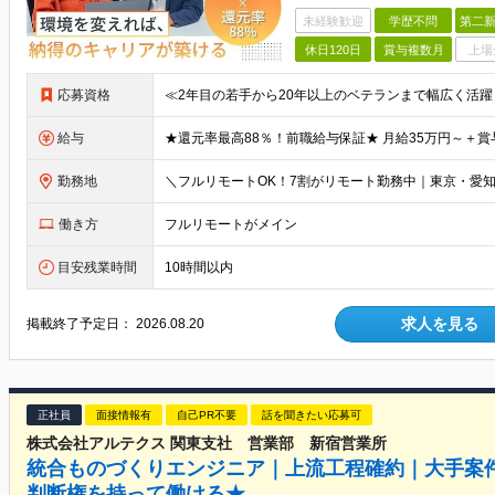
未経験歓迎
学歴不問
第二新
休日120日
賞与複数月
上場
応募資格
給与
勤務地
働き方
フルリモートがメイン
目安残業時間
10時間以内
求人を見る
掲載終了予定日：
2026.08.20
正社員
面接情報有
自己PR不要
話を聞きたい応募可
株式会社アルテクス 関東支社 営業部 新宿営業所
統合ものづくりエンジニア｜上流工程確約｜大手案件
判断権を持って働ける★