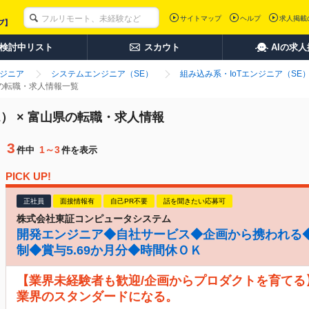
サイトマップ
ヘルプ
求人掲載
検討中リスト
スカウト
AIの求
ンジニア
システムエンジニア（SE）
組み込み系・IoTエンジニア（SE
県の転職・求人情報一覧
E） × 富山県の転職・求人情報
3
1～3
件中
件を表示
PICK UP!
正社員
面接情報有
自己PR不要
話を聞きたい応募可
株式会社東証コンピュータシステム
開発エンジニア◆自社サービス◆企画から携われる◆
制◆賞与5.69か月分◆時間休ＯＫ
【業界未経験者も歓迎/企画からプロダクトを育てる
業界のスタンダードになる。