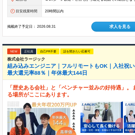
目安残業時間
20時間以内
求人を見る
掲載終了予定日：
2026.08.31
NEW
正社員
自己PR不要
話を聞きたい応募可
株式会社ラージック
組み込みエンジニア｜フルリモートもOK｜入社祝い
最大還元率88％｜年休最大144日
「歴史ある会社」と「ベンチャー並みの好待遇」。
る場所がここにあります。