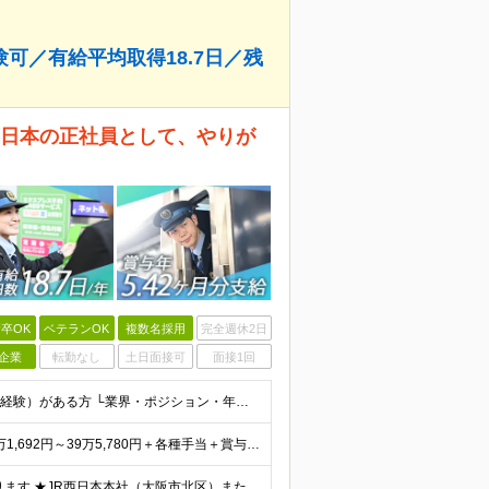
可／有給平均取得18.7日／残
西日本の正社員として、やりが
卒OK
ベテランOK
複数名採用
完全週休2日
企業
転勤なし
土日面接可
面接1回
◆未経験・第二新卒OK ◆高卒以上 ◆社会人経験（就労経験）がある方 └業界・ポジション・年数不問 〈20～30代の社員が多数活躍中！〉 若手からベテランまで、さまざまな方が在籍。 前職経験を活かし
★賞与5.42ヶ月分支給予定あり！ （大卒以上）月給24万1,692円～39万5,780円＋各種手当＋賞与2回 （高卒以上）月給22万2,662円～39万5,780円＋各種手当＋賞与2回 ※上記は
★U/Iターン歓迎！ご自宅から通える範囲での勤務となります ★JR西日本本社（大阪市北区）または、当社事業エリア内（北陸から北九州まで）の各支社で勤務 ※関西に本社あり※ 〈近畿エリア〉 三重県（