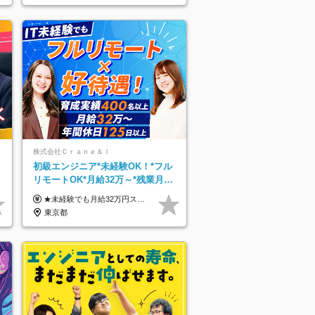
株式会社Ｃｒａｎｅ＆Ｉ
初級エンジニア*未経験OK！*フル
0
リモートOK*月給32万～*残業月
9.8h*1ヶ月の研修*資格取得率
★未経験でも月給32万円スタート★ 月収32万円～35万円＋各種手当（資格手当だけで毎月15万の上乗せ実績あり！） ★資格手当豊富！1資格につき最大3万円支給 ★功績手当の導入で、毎月のお給与に上乗せで最大10万円支給している社員も！ ★1回の昇級で年収数十万UPも可 ★ゆくゆくは年収1000万以上も目指せる 年俸384万円～1,162万8,000円（12分割） ※経験・スキルを考慮の上決定します ※上記金額には固定残業代（月30h分・60,800円～66,500円）を含みます ※超過分は別途全額支給します ※試用期間2ヶ月間あり（その他待遇に差異はありません）
100％
東京都