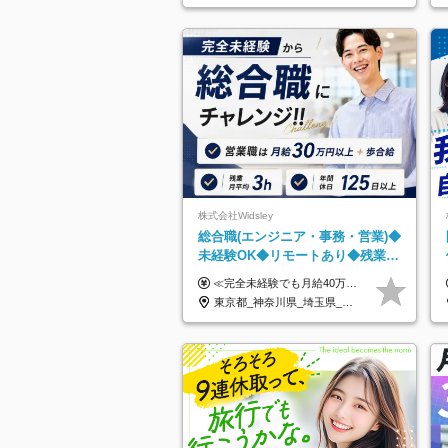
株式会社Widsley
総合職(エンジニア・事務・営業)◆
未経験OK◆リモートあり◆残業月
3h◆服装髪型自由
≪完全未経験でも月給40万円以上も可能です！≫ -------------- 【1】ITエンジニア 月給26万円～50万円＋プロジェクト手当＋資格手当 【2】IT事務、営業事務 月給26万円～50万円＋プロジェクト手当＋資格手当 ≪【1】【2】共通≫ ★上記給与には固定残業代20時間分(月3万719円～)を含みます。残業が超過した場合は、追加支給します(残業は月平均3時間とほぼ発生しません。残業がなくても、固定残業代は支給されます) ★試用期間6ヵ月あり（期間中は月給23万1000円～。固定残業代20時間分3万719円～を含む／超過分は別途支給） -------------- 【3】SES営業、SaaS営業 月給30万円以上＋インセンティブ＋各種手当 ★上記給与には固定残業代45時間分(月7万6967円～)を含みます。残業が超過した場合は、追加支給します(残業は月平均3時間とほぼ発生しません。残業がなくても、固定残業代は支給されます) ★試用期間6ヵ月あり(期間中も給与や福利厚生は同じです)
東京都_神奈川県_埼玉県_千葉県_大阪府_愛知県_北海道_青森県_岩手県_宮城県_秋田県_山形県_福島県_茨城県_栃木県_群馬県_新潟県_山梨県_長野県_富山県_石川県_福井県_静岡県_岐阜県_三重県_兵庫県_京都府_滋賀県_奈良県_和歌山県_広島県_岡山県_鳥取県_島根県_山口県_徳島県_香川県_愛媛県_高知県_福岡県_熊本県_佐賀県_長崎県_大分県_宮崎県_鹿児島県_沖縄県