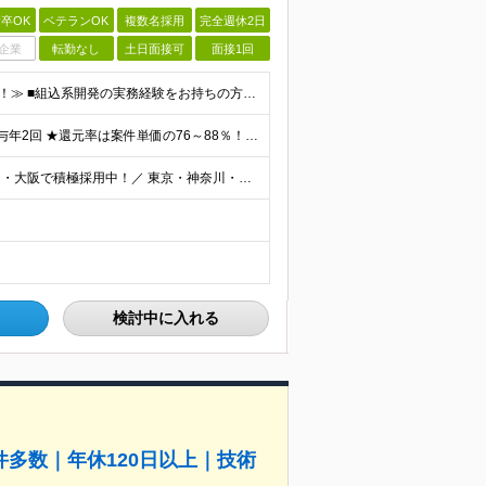
卒OK
ベテランOK
複数名採用
完全週休2日
企業
転勤なし
土日面接可
面接1回
≪2年目の若手から20年以上のベテランまで幅広く活躍！≫ ■組込系開発の実務経験をお持ちの方(フェーズや言語、リーダー経験などは一切不問) ■学歴不問 ＼下記経験をお持ちの方は優遇します／ ●C言語
★還元率最高88％！前職給与保証★ 月給35万円～＋賞与年2回 ★還元率は案件単価の76～88％！ ★入社祝い金10～30万円！住宅・在宅・家族など手当充実！ ◎経験・スキルなどを考慮し、優遇し
＼フルリモートOK！7割がリモート勤務中｜東京・愛知・大阪で積極採用中！／ 東京・神奈川・千葉・埼玉、大阪・京都・兵庫・滋賀、愛知などのプロジェクト先、または在宅勤務 ★転勤なし ★希望するエリアで
検討中に入れる
多数｜年休120日以上｜技術