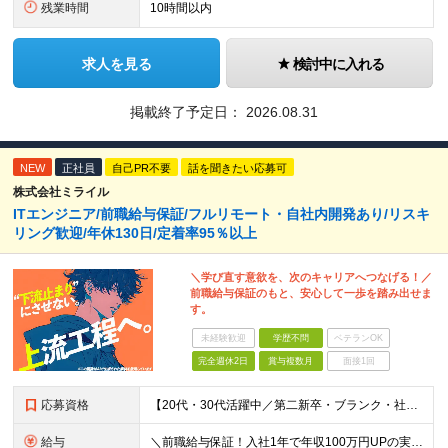
残業時間
10時間以内
求人を見る
検討中に入れる
掲載終了予定日：
2026.08.31
NEW
正社員
自己PR不要
話を聞きたい応募可
株式会社ミライル
ITエンジニア/前職給与保証/フルリモート・自社内開発あり/リスキ
リング歓迎/年休130日/定着率95％以上
＼学び直す意欲を、次のキャリアへつなげる！／
前職給与保証のもと、安心して一歩を踏み出せま
す。
未経験歓迎
学歴不問
ベテランOK
完全週休2日
賞与複数月
面接1回
応募資格
【20代・30代活躍中／第二新卒・ブランク・社会人経験10年以上も歓迎】 ＜応募条件＞ ◇学歴不問 ◇IT業界での実務経験をお持ちの方（年数不問） ※以下いずれかのご経験を想定しています └テスター
給与
＼前職給与保証！入社1年で年収100万円UPの実績あり／ ＜経験2年未満の方＞ 月給30万円～35万円 ＜経験2年以上の方＞ 月給35万円～45万円 ＜PM/PL経験のある方＞ 月給70万円～1