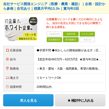
自社サービス開発エンジニア（医療・農業・建設）｜企画・設計か
ら参画｜在宅あり｜残業月平均13.3h｜賞与年2回
仕様書通りにコードを書くだけの毎日にさよな
ら。 自分の生活も大切にできる安心の環境で、
誇りある成長を。
未経験歓迎
学歴不問
ベテランOK
完全週休2日
賞与複数月
面接1回
応募資格
◆学歴不問 ◆何かしらの開発経験がある方（言語不問） ＜以下のような方を歓迎します＞ ◎自社プロダクト開発に携わりたい方 ◎新しいサービスの企画から挑戦してみたい方 ◎これまでの経験を活かし管理職を
給与
【想定年収460万円～620万円】 ★賞与年2回★勤務地手当あり 月給30万円～41万円 ＜各種手当＞ ■勤務地手当（東京2万円／月、大阪1万円／月、名古屋5000円／月） ■通勤手当（月額5万円ま
勤務地
＜東京・愛知・大阪・福岡募集。希望の勤務地で働けます＞ 希望通りの配属＆転勤も基本なし！ 「プロジェクト人員の枠を広げたい」などといった、 会社からの強制的な異動・出向依頼はありません。 ■東京オフ
働き方
リモートワークOK
残業時間
20時間以内
求人を見る
検討中に入れる