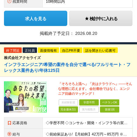
残業時間
10時間以内
求人を見る
検討中に入れる
掲載終了予定日：
2026.08.20
終了間近
正社員
面接情報有
自己PR不要
話を聞きたい応募可
株式会社アクセライズ
インフラエンジニア/希望の案件を自分で選べる/フルリモート・フ
レックス案件あり/年休125日
「そろそろ上流へ」「次はクラウドへ」――そん
な理想に応えます。 会社都合ではなく、エンジ
ニア目線のマッチング！
未経験歓迎
学歴不問
ベテランOK
完全週休2日
賞与複数月
面接1回
応募資格
◇学歴不問 ◇コンサル・開発・インフラ等の実務経験（目安：3年以上）をお持ちの方 ◇技術領域・業種は不問です（サーバ／NW／クラウドいずれも歓迎） 【こんな方に向いています】 ◎自分のキャリアを主体
給与
◇前給保証あり/ 【月給例】42万円～85万円 ※経験・スキル・前職給与を考慮のうえ決定します。 ※上記金額には固定残業代（30時間分／月7.5万円～15万円）を含みます。超過分は別途支給。