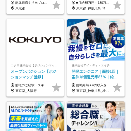
迎*年休134日*月給35万～*
配属組織や担当プロジェクトにより異なります。 ▼参考情報 ----------------------- 年俸650万～（1/12を月々支給） ※経験、能力を考慮の上、当社規定により優遇いたします。 ※時間外、休日出勤、深夜手当に対する賃金も基本年俸に含みます。
■月給35万円～130万円＋賞与年2回＋各種手当 ※システムエンジニアの経験をお持ちの方は月給41万円以上＋賞与年2回（108万円～）＋手当 ■単価（年収）アップのチャンスは最大年12回 ※残業代は1分単位で100％全額支給。サービス残業などは一切ありません ※試用期間6ヵ月（試用期間中の待遇・給与に差はありません）
定着率100%
東京都
東京都_神奈川県_埼玉県_千葉県_大阪府_愛知県_北海道_青森県_岩手県_宮城県_秋田県_山形県_福島県_茨城県_栃木県_群馬県_新潟県_山梨県_長野県_富山県_石川県_福井県_静岡県_岐阜県_三重県_兵庫県_京都府_滋賀県_奈良県_和歌山県_広島県_岡山県_鳥取県_島根県_山口県_徳島県_香川県_愛媛県_高知県_福岡県_熊本県_佐賀県_長崎県_大分県_宮崎県_鹿児島県_沖縄県
コクヨ株式会社【ポジションマッチ登録】
株式会社アイ・ディ・エイチ
オープンポジション【ポジ
開発エンジニア｜面接1回｜
ションマッチ登録】
案件単価還元率83％｜給与
UP保証｜年休140日｜在宅
前職のご経験・スキル等を考慮して決定します。
前職給与＋αの収入を保証 月給42万円～120万円＋各種手当＋賞与 給与基準が明確かつ高還元です。 一人ひとりが安定した環境のもと、長く活躍できる職場を目指しています。 ※平均年収650万円 ・還元率83％ ・各種手当について 職能手当／職務手当／資格手当／営業手当 など ※前職での経験・能力、給与などを考慮の上、当社規定により優遇いたします ※試用期間あり（3ヶ月／期間中の条件に変動はありません） ※上記金額には固定残業代（78,948円～225,564円/月30時間分）を含みます 超過分は別途全額支給いたします ・年収UPを保証 過去には転職時に〈年収200万円UP〉したエンジニアも在籍しています。入社時だけでなく、入社後も安心の給与水準で働ける環境です。キャリアや技術力が正当に評価されていないと感じていたら、一度面接でお話ししましょう！ 当社では管理職の人数は最低限にし、無駄な管理をしません。その費用削減分を社員の給与に還元しています！
利用率9割｜独立支援・副業
東京都_大阪府
東京都_神奈川県_埼玉県_千葉県_大阪府_愛知県_北海道_青森県_岩手県_宮城県_秋田県_山形県_福島県_茨城県_栃木県_群馬県_新潟県_山梨県_長野県_富山県_石川県_福井県_静岡県_岐阜県_三重県_兵庫県_京都府_滋賀県_奈良県_和歌山県_広島県_岡山県_鳥取県_島根県_山口県_徳島県_香川県_愛媛県_高知県_福岡県_熊本県_佐賀県_長崎県_大分県_宮崎県_鹿児島県_沖縄県
制度