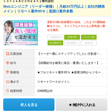
Ｌｏｔｕｓ＆Ｃｏｍｐａｎｙ株式会社
Webエンジニア（リーダー候補）｜月給34万円以上｜自社内開発
メイン｜リモート案件95％｜直請け案件多数
直取引9割×技術選定の自由。 これまでの開発経
験をテコに、 キャリアもスキルも上昇気流へ乗
せる場所。
未経験歓迎
学歴不問
ベテランOK
完全週休2日
賞与複数月
面接1回
応募資格
【リーダー層にステップアップしたい方歓迎！】 ■何かしらの開発経験をお持ちの方（言語不問） └テスター・ローコード開発のみや、 C言語での組み込み開発経験でも大歓迎です！ ■本社に出社できる方 └
給与
【前職給与を確実に保証・優遇いたします！】 ★経験・スキル・前職年収を考慮し、前職以上の提示を基本として決定します。 月給 34万円～48万円 ＋ 昇給査定年2回 ※経験・能力を考慮の上、社内規定
勤務地
★フルリモート案件95％ ★創業当時からリモートワークに注力 勤務は自宅または中目黒オフィスが中心となります。 案件の約9割は受託開発ですが、 一部案件では首都圏のクライアント先で勤務いただく場合が
働き方
リモートワークがメイン
残業時間
20時間以内
求人を見る
検討中に入れる