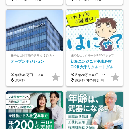
株式会社日本経済新聞社【ポジションマッチ登録】
株式会社リクルートR&Dスタッフィング【リクルートグループ】
オープンポジション
初級エンジニア◆未経験
OK◆大手リクルートグルー
プ正社員◆独自の教育体制
年収600万円～1200万円 ※上記年収は、想定年収です。住居費補助、子手当などの各種手当を含む金額です。 ※経験・能力等を考慮の上、当社規定により決定します。
月給20万9,000円～44万円 ※試用期間6カ月あり（期間中の待遇に変更なし） ※経験・能力・前給を考慮の上、決定いたします ※時間外手当100％支給 ※派遣就業先が変更となる場合には、就業規則、労使協定等に基づき賃金が変更となる可能性があります
◆住宅手当制度あり/s
東京都
東京都_神奈川県_埼玉県_千葉県_大阪府_愛知県_青森県_岩手県_宮城県_秋田県_山形県_福島県_茨城県_栃木県_群馬県_山梨県_長野県_福井県_静岡県_岐阜県_三重県_兵庫県_京都府_滋賀県_奈良県_広島県_岡山県_山口県_香川県_福岡県_熊本県_佐賀県_長崎県_大分県_宮崎県_鹿児島県