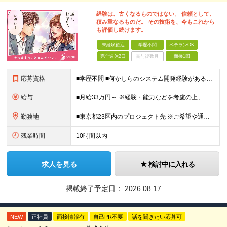
経験は、古くなるものではない。 信頼として、
積み重なるものだ。 その技術を、今もこれから
も評価し続けます。
未経験歓迎
学歴不問
ベテランOK
完全週休2日
賞与複数月
面接1回
応募資格
■学歴不問 ■何かしらのシステム開発経験がある方(2年以上・ジャンル不問) 【活かせる経験・スキル】 基本設計までの開発経験がある方なら即戦力として活躍いただけます。 【特に活かせるスキル】 ・J
給与
■月給33万円～ ※経験・能力などを考慮の上、当社規定により優遇します。 ※上記にはみなし残業代(25時間分5万2563円)を含みます。25時間を超える残業には別途全額残業代を支給します。 ◎通勤
勤務地
■東京都23区内のプロジェクト先 ※ご希望や通勤時間を考慮して、配属先を決定します。 【本社】 東京都新宿区西新宿4-10-19 3階 ＼オフィス移転！デスクも心機一転アップデート！／ 全席
残業時間
10時間以内
求人を見る
検討中に入れる
掲載終了予定日：
2026.08.17
NEW
正社員
面接情報有
自己PR不要
話を聞きたい応募可