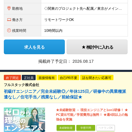
勤務地
◇関東のプロジェクト先へ配属／東京がメインです ◇転勤はありません ◇案件によってはフルリモートが可能 【本社】千代田区神田小川町1-5-1 神田御幸ビル8F
働き方
リモートワークOK
残業時間
10時間以内
求人を見る
検討中に入れる
掲載終了予定日：
2026.08.17
終了間近
正社員
面接情報有
自己PR不要
話を聞きたい応募可
フルスタック株式会社
初級ITエンジニア／完全未経験◎／年休125日／研修中の異業種派
遣なし／住宅手当／残業なし／前給保証★
★未経験歓迎 － 現役エンジニアと1on1研修！ ★
PC貸出可能／学習費用は無料！ ★週4回以上の勉
強会を実施
未経験歓迎
学歴不問
ベテランOK