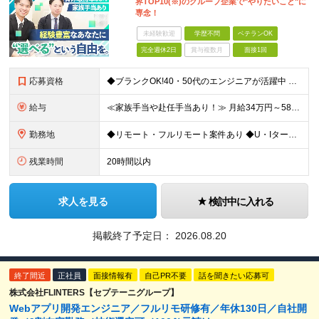
界TOP10(※)のグループ企業で"やりたいこと"に
専念！
未経験歓迎
学歴不問
ベテランOK
完全週休2日
賞与複数月
面接1回
応募資格
◆ブランクOK!40・50代のエンジニアが活躍中 ◆社会人経験10年以上の方も歓迎いたします！ ■学歴不問 ■何らかのIT系職種の実務経験をお持ちの方（経験年数不問） ※SE／PG・運用・保守・ヘル
給与
≪家族手当や赴任手当あり！≫ 月給34万円～58万円＋賞与＋各種手当 ※前職の給与・経験・スキルなどを考慮のうえで決定します ※残業代は1分単位で全額支給します ※試用期間3ヶ月。その間の給与・待遇
勤務地
◆リモート・フルリモート案件あり ◆U・Iターン歓迎 ◆配属先は希望を最大限考慮します！ ◆転勤・転居についてはご相談が可能です 各拠点、または関東・東海の各プロジェクト先での勤務となります。 ※会
残業時間
20時間以内
求人を見る
検討中に入れる
掲載終了予定日：
2026.08.20
終了間近
正社員
面接情報有
自己PR不要
話を聞きたい応募可
株式会社FLINTERS【セプテーニグループ】
Webアプリ開発エンジニア／フルリモ研修有／年休130日／自社開