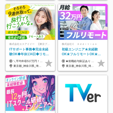
株式会社エスアイイー 【東京プロマーケット上場】
株式会社Ｃ Ａｄｄｉｔｉｏｎ
ITサポート事務◆完全未経
初級エンジニア★未経験
験OK◆年休134日◆リモー
OK★フルリモートOK★月
トOK◆残業月7h以下◆賞与
給32万円～★残業月10h＆
＼平均年収517万円！入社5年目まで毎年必ず昇給／ ■賞与年3回 ■年収800万円以上も可 ■入社3年以上の平均年収469.2万円 月給23万2000円以上＋賞与年3回＋各種手当 ☆入社5年目まで最大1万5000円の定期昇給を確約 ┃各種手当充実 ・規定の資格を取得すれば、2000円～5万円を毎月支給（2万4000円～60万円／年） ・研修中に取得した取得率95％の資格でも研修後の給料UP ※月給は年齢・経験・能力を考慮して、優遇いたします ※上記月給金額は固定残業代（20時間/3万1300円円以上）を含み、超過分は別途支給いたします ※試用期間（6ヶ月）は月給に変動はありますが、その他待遇に差異はありません ├入社後1ヶ月～3ヶ月間は、月給20万1900円となります └上記金額は固定残業代（10時間／1万6000円）を含み、超過分は別途支給いたします
★前職給与保証あり ★月給32万円以上＋インセンティブあり 月給32万円以上＋インセンティブ＋各種手当 ※上記には固定残業代（月30時間・44,400円～）を含みます ※超過分は別途支給します ※試用期間はございません ★＼成果＝あなたの収入／★ 【1】案件単価ー8万円＝あなたの給与 参画したプロジェクトの案件単価から 一律8万円引いた金額があなたの給与です！ （月給例） ■1人称での構築・小規模な詳細設計 案件単価55万円ー8万円＝月給47万円（還元率85.5%） ■大型案件の設計・構築やプロジェクト管理 案件単価90万円ー8万円＝月給82万円（還元率91.1%） ‥‥‥‥‥‥‥‥‥‥‥‥‥‥‥‥‥‥ 【2】月給の他にも豊富なインセンティブあり 全員が月3～13万円のインセンティブをゲットしています！ ≪インセンティブ制度≫ 稼働している現場で増員・交代が発生し、 当社の人員を配属が決定した際に支給。 ◇C Addition正社員が参画 ：実粗利の10%／毎月 ◇協力会社所属の社員が参画：実粗利の30%／毎月 ≪リファラル制度≫ あなたの知り合いが当社のメンバーになった際に、 毎月1人あたり2万円支給します◎ ‥‥‥‥‥‥‥‥‥‥‥‥‥‥‥‥‥‥
年3回◆5年目まで必ず昇給
年休120日以上★副業可
東京都_神奈川県_埼玉県_千葉県_大阪府_愛知県_北海道_青森県_岩手県_宮城県_秋田県_山形県_福島県_茨城県_栃木県_群馬県_新潟県_山梨県_長野県_富山県_石川県_福井県_静岡県_岐阜県_三重県_兵庫県_京都府_滋賀県_奈良県_和歌山県_広島県_岡山県_鳥取県_島根県_山口県_徳島県_香川県_愛媛県_高知県_福岡県_熊本県_佐賀県_長崎県_大分県_宮崎県_鹿児島県_沖縄県
東京都_神奈川県_埼玉県_千葉県_大阪府_愛知県_北海道_青森県_岩手県_宮城県_秋田県_山形県_福島県_茨城県_栃木県_群馬県_新潟県_山梨県_長野県_富山県_石川県_福井県_静岡県_岐阜県_三重県_兵庫県_京都府_滋賀県_奈良県_和歌山県_広島県_岡山県_鳥取県_島根県_山口県_徳島県_香川県_愛媛県_高知県_福岡県_熊本県_佐賀県_長崎県_大分県_宮崎県_鹿児島県_沖縄県