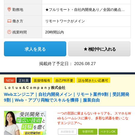
勤務地
★フルリモート・自社内開発あり／全国の拠点で募集中！ 北海道、宮城県、新潟県、東京都、大阪府、福岡県、沖縄県にある各拠点 ※様々な企業の現場で、当社プロジェクトに加わり業務を行っていただきます。 ※希
働き方
リモートワークがメイン
残業時間
20時間以内
求人を見る
検討中に入れる
掲載終了予定日：
2026.08.27
NEW
正社員
面接情報有
自己PR不要
話を聞きたい応募可
Ｌｏｔｕｓ＆Ｃｏｍｐａｎｙ株式会社
Webエンジニア｜自社内開発メイン｜リモート案件9割｜受託開発
9割｜Web・アプリ両軸でスキルを獲得｜服装自由
一つの言語に留まらないキャリアを。 スマホもW
ebもシームレスに操り、 多彩な武器を使いこな
すエンジニアへ。
未経験歓迎
学歴不問
ベテランOK