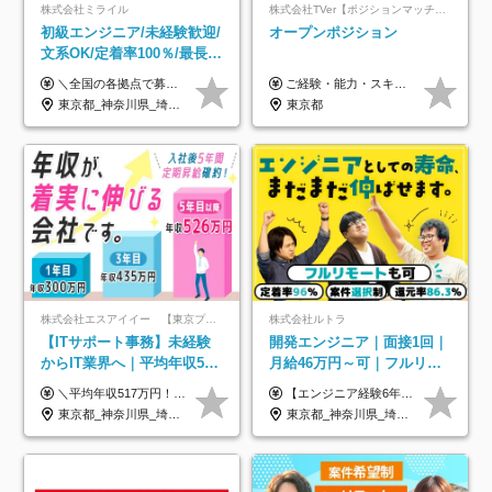
株式会社ミライル
株式会社TVer【ポジションマッチ登録】
初級エンジニア/未経験歓迎/
オープンポジション
文系OK/定着率100％/最長1
年の自社ITスクール研修あ
＼全国の各拠点で募集中！／ 給与は以下の通り、勤務地により異なります。 札幌：月給23万円～27万円 仙台：月給22万円～26万円 新潟：月給22万円～26万円 東京：月給26万円～30万円 大阪：月給24万円～29万円 福岡：月給23.5万円～27万円 沖縄：月給21万円～26万円 ◎給与は知識や経験を考慮して決定します。 ◎残業は別途全額支給します。 ◎試用期間12カ月あり（給与は以下の通りです。その他条件に変更はありません） （試用期間の給与） 札幌：月給18.6万円～ 仙台：月給19万円～ 新潟：月給18万円～ 東京：月給22万円～ 大阪：月給20.8万円～ 福岡：月給19万円～ 沖縄：月給18万円～
ご経験・能力・スキル等により、当社基準にて優遇・相談のうえ決定いたします。
り/年休130日
東京都_神奈川県_埼玉県_千葉県_大阪府_愛知県_北海道_青森県_岩手県_宮城県_秋田県_山形県_福島県_茨城県_栃木県_群馬県_新潟県_山梨県_長野県_富山県_石川県_福井県_静岡県_岐阜県_三重県_兵庫県_京都府_滋賀県_奈良県_和歌山県_広島県_岡山県_鳥取県_島根県_山口県_徳島県_香川県_愛媛県_高知県_福岡県_熊本県_佐賀県_長崎県_大分県_宮崎県_鹿児島県_沖縄県
東京都
株式会社エスアイイー 【東京プロマーケット上場】
株式会社ルトラ
【ITサポート事務】未経験
開発エンジニア｜面接1回｜
からIT業界へ｜平均年収517
月給46万円～可｜フルリモ
万円｜ホワイト企業認定｜
ートも可｜案件選択制｜定
＼平均年収517万円！入社5年目まで毎年必ず昇給／ ■賞与年3回 ■年収800万円以上も可 ■入社3年以上の平均年収469.2万円 月給23万2000円以上＋賞与年3回＋各種手当 ☆入社5年目まで最大1万5000円の定期昇給を確約 ┃各種手当充実 ・規定の資格を取得すれば、2000円～5万円を毎月支給（2万4000円～60万円／年） ・研修中に取得した取得率95％の資格でも研修後の給料UP ※月給は年齢・経験・能力を考慮して、優遇いたします ※上記月給金額は固定残業代（20時間/3万1300円円以上）を含み、超過分は別途支給いたします ※試用期間（6ヶ月）は月給に変動はありますが、その他待遇に差異はありません ├入社後1ヶ月～3ヶ月間は、月給20万1900円となります └上記金額は固定残業代（10時間／1万6000円）を含み、超過分は別途支給いたします
【エンジニア経験6年以上の方】 月給46万円～100万円（固定残業代含む） ※上記月給には月30時間分の固定残業代（月8万7,400円～月19万円）を含む。超過分は全額支給。 【エンジニア経験4年以上の方】 月給42万円～100万円（固定残業代含む） ※上記月給には月30時間分の固定残業代（月7万9,800円～月19万円）を含む。超過分は全額支給。 【エンジニア経験4年未満の方】 月給38万円～100万円（固定残業代含む） ※上記月給には月30時間分の固定残業代（月7万2,200円～月19万円）を含む。超過分は全額支給。 ※経験、スキル、前職給与などを踏まえて決定。 ◆ルトラの給与制度のポイント！◆ ・社員の95%が入社時に年収UP！最高で300万円UPの実績も ・平均還元率86.3%（交通費・住宅手当・会社負担分の社保も含む） ・人柄やポテンシャルを評価し、スキル以上の希望年収を提示することも ・退職金制度やリファラル手当（平均50万円）あり
年休134日｜リモートOK
着率96％以上｜副業OK｜住
東京都_神奈川県_埼玉県_千葉県_大阪府_愛知県_北海道_青森県_岩手県_宮城県_秋田県_山形県_福島県_茨城県_栃木県_群馬県_新潟県_山梨県_長野県_富山県_石川県_福井県_静岡県_岐阜県_三重県_兵庫県_京都府_滋賀県_奈良県_和歌山県_広島県_岡山県_鳥取県_島根県_山口県_徳島県_香川県_愛媛県_高知県_福岡県_熊本県_佐賀県_長崎県_大分県_宮崎県_鹿児島県_沖縄県
東京都_神奈川県_埼玉県_千葉県_大阪府_愛知県_北海道_青森県_岩手県_宮城県_秋田県_山形県_福島県_茨城県_栃木県_群馬県_新潟県_山梨県_長野県_富山県_石川県_福井県_静岡県_岐阜県_三重県_兵庫県_京都府_滋賀県_奈良県_和歌山県_広島県_岡山県_鳥取県_島根県_山口県_徳島県_香川県_愛媛県_高知県_福岡県_熊本県_佐賀県_長崎県_大分県_宮崎県_鹿児島県_沖縄県
宅手当