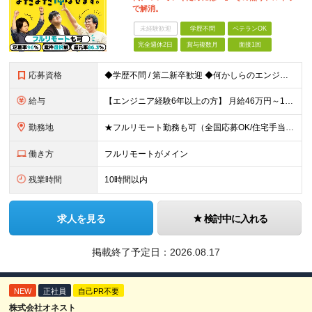
で解消。
未経験歓迎
学歴不問
ベテランOK
完全週休2日
賞与複数月
面接1回
応募資格
◆学歴不問 / 第二新卒歓迎 ◆何かしらのエンジニア経験をお持ちの方 （言語・期間・フェーズ不問） 経験浅めの方も遠慮なくご応募ください！ ■入社前Q＆A ────── ◎実力に見合った報酬が手に
給与
【エンジニア経験6年以上の方】 月給46万円～100万円（固定残業代含む） ※上記月給には月30時間分の固定残業代（月8万7,400円～月19万円）を含む。超過分は全額支給。 【エンジニア経験4年以
勤務地
★フルリモート勤務も可（全国応募OK/住宅手当を支給します） ※案件によって常駐が必要になる場合があります。 ※希望がない限り、転勤はありません ※U・Iターン歓迎 ★ルトラの社員は全国各地で活躍中
働き方
フルリモートがメイン
残業時間
10時間以内
求人を見る
検討中に入れる
掲載終了予定日：
2026.08.17
NEW
正社員
自己PR不要
株式会社オネスト