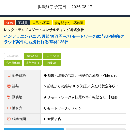
掲載終了予定日：
2026.08.17
NEW
正社員
自己PR不要
話を聞きたい応募可
レック・テクノロジー・コンサルティング株式会社
インフラエンジニア/月給40万円～/リモートワーク/給与UP確約/ク
ラウド案件にも携われる/年休125日
未経験歓迎
学歴不問
ベテランOK
完全週休2日
賞与複数月
面接1回
応募資格
◆仮想化環境の設計、構築のご経験（VMware、Oracle VM、Xen、Hyper－V） ※システム規模は不問 ◆学歴不問 ＼歓迎する人物像／ ◎新しい技術にアンテナを張り、将来に備えたい方
給与
＼前職からの給与UPを保証／ 入社時想定年収：600～1000万円 月給40万円～ + 賞与年2回 + 住宅手当（月2～3万円）+ 在宅勤務手当（月3千円）+ 残業代 ※月給にみなし残業は含みません
勤務地
★リモートワーク★転居を伴う転勤なし 【勤務地】 ■本社／東京都港区新橋2-9-17 ■首都圏（東京・埼玉・神奈川・千葉）のプロジェクト先 リモートワークでの勤務がメインです。 適宜対面で集まる機
働き方
リモートワークがメイン
残業時間
10時間以内