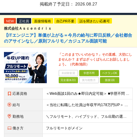
掲載終了予定日：
2026.08.27
NEW
正社員
面接情報有
自己PR不要
話を聞きたい応募可
株式会社Ａｓｃｅｎｄｒｉｘ
【ITエンジニア】単価が上がる＝今月の給与に即日反映／会社都合
のアサインなし／原則フルリモ／カジュアル面談可能
「このままでいいのかな？」その直感、大切にし
ませんか？ まずはざっくばらんにお話ししまし
ょう。（代表/池田）
未経験歓迎
学歴不問
ベテランOK
完全週休2日
賞与複数月
面接1回
応募資格
＜Web面談1回のみ★即日内定可能＞ ■学歴不問 ■エンジニアとしての実務経験1年以上 （開発・インフラ・技術・工程など不問）
給与
＜当社に転職した社員は年収平均178万円UP＞ 月給45万円～120万円＋賞与＋各手当 ※経験・能力などを考慮の上、決定します ※案件の契約内容（月単金など）や昇給、賞与額はすべてシステム上で開示し
勤務地
＼フルリモート、ハイブリッド、フル出勤の選択可＆帰社日なし／ 【下記エリアを中心とするクライアント先または自宅にて勤務】 ■首都圏：東京・埼玉・千葉・神奈川 ■関西：大阪・兵庫・京都・滋賀・奈良・和
働き方
フルリモートがメイン