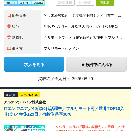
完全週休2日
賞与複数月
面接1回
応募資格
＼＼未経験歓迎・学歴職歴不問！／／ IT業界・エンジニアを目指す方を お待ちしています。 経歴・スキルに自信がない方も お気軽にご応募ください。 【こんな不安を抱える方に】 ▼今の職場では正当に評価
給与
年収351万円～：月給26万円〜60万円＋諸手当＋インセンティブ（２種）＋賞与 ★Point 設立から9ヶ月で全社員2万円の昇給実績 ※成果はしっかりと還元いたします！ ★Point 100％年
勤務地
☆リモートワーク（在宅勤務）実施中 ※フルリモート可 【グループ本社】東京都中央区八丁堀3-6-6 アド京橋ビル2F ∟宝町駅 5分/京橋駅 7分/八丁堀駅7分/JR東京駅10分 【プロジェクト先
働き方
フルリモートがメイン
求人を見る
検討中に入れる
掲載終了予定日：
2026.08.20
正社員
自己PR不要
アルテンジャパン株式会社
ITエンジニア／40代50代活躍中／フルリモート可／世界TOP10入
り(※)／年休125日／有給取得率98％
＼40代～50代の『最後の転職先』に最適！／ 世