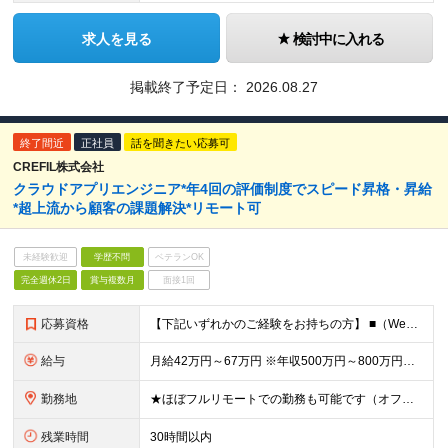
求人を見る
検討中に入れる
掲載終了予定日：
2026.08.27
終了間近
正社員
話を聞きたい応募可
CREFIL株式会社
クラウドアプリエンジニア*年4回の評価制度でスピード昇格・昇給
*超上流から顧客の課題解決*リモート可
未経験歓迎
学歴不問
ベテランOK
完全週休2日
賞与複数月
面接1回
応募資格
【下記いずれかのご経験をお持ちの方】 ■（Web/オープン系）システム基本設計、詳細設計、実装のご経験を2年以上お持ちの方 ※学歴不問 ＜当社の風土について少しご紹介します！＞ 50名ほどのベンチャ
給与
月給42万円～67万円 ※年収500万円～800万円を想定しています ★昇給年2回(実績・評価による) ★業績賞与あり（半期と通年/実績・評価による) ★インセンティブ制度あり (社員紹介、新規事業企
勤務地
★ほぼフルリモートでの勤務も可能です（オフィス出社、リモート勤務を選択ができます） ※2ヶ月に一度実施する「全社会」への参加（出社）が必須であり、 業務のフェーズの応じて出社を推奨する場合があります
残業時間
30時間以内