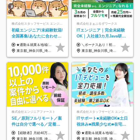
株式会社スタッフサービス エンジニアリング事業本部
株式会社まぁぶるずワークス
初級エンジニア/未経験歓迎/
ITエンジニア｜完全未経験
全国募集/あなたに合わせた
OK｜入社後3カ月Java研修
オリジナル研修をご用
｜リモート率8割以上｜充実
★通勤＆就業＆地域/住宅＆役職手当あり ★残業代は全額支給 ★選べる給与制度あり！ ■東京・神奈川・千葉・埼玉勤務の場合 月給24.5万円～55万円＋諸手当 （残業代は全額支給） (20,000円の地域/住宅手当込み) ■愛知・京都・大阪・兵庫勤務の場合 月給24万円以上＋諸手当 （残業代は全額支給） (15,000円の地域/住宅手当込み) ■茨城・栃木・群馬・静岡・三重・滋賀・広島・福岡勤務の場合 月給23.5万円以上＋諸手当 （残業代は全額支給） (10,000円の地域/住宅手当込み) ■北海道・宮城・山梨・長野・岐阜・奈良・和歌山・岡山勤務の場合 月給23万円以上＋諸手当 （残業代は全額支給） (5,000円の地域/住宅手当込み) ■その他のエリア勤務の場合 月給22.5万円以上＋諸手当 （残業代は全額支給） ※経験や能力を考慮し、当社規定により優遇します 【昇給：年一回実施】 【選べる給与制度】 ★収入を重視する方に… 「変動型人事制度」の選択も可能（派遣先からの評価に応じて収入アップ！） ※年2回のタイミングで希望者と面談の上決定します。
＼ボーナスあり！初年度から年収300万円以上／ ■月給25万円～35万円＋残業代全額支給＋各種手当＋賞与年1回 ◎経験・年齢・スキルなどを考慮し、できるだけ優遇します ◎試用期間中(3カ月)は契約社員で、月給21万円＋諸手当になります。 (試用期間中は残業が発生しません。その他の待遇に変更はありません) ----------------- ＼3つの評価軸！実力次第で早期収入アップ！／ 【1】スキル(IT理解、実装力、設計) 【2】実務力(現場評価、コミュ力、品質) 【3】姿勢(自走力、意欲、責任感) この3つの評価軸で、3カ月ごとに評価。社内グレードにより、給与が決まる明確な仕組みです。何ができれば給与が上がるのか分かりやすく、実力や努力次第で早期に収入を増やせます！ 【固定残業代について】 なし（残業代は、実際の労働時間に応じて別途全額支給）
意/AI・IoT/残業平均8時間
のキャリア支援｜残業月10h
東京都_神奈川県_埼玉県_千葉県_大阪府_愛知県_北海道_岩手県_宮城県_山形県_福島県_茨城県_栃木県_群馬県_山梨県_長野県_富山県_石川県_静岡県_岐阜県_三重県_兵庫県_京都府_滋賀県_奈良県_広島県_岡山県_山口県_愛媛県_福岡県_熊本県_長崎県
東京都_神奈川県_埼玉県_千葉県_大阪府_愛知県_北海道_青森県_岩手県_宮城県_秋田県_山形県_福島県_茨城県_栃木県_群馬県_新潟県_山梨県_長野県_富山県_石川県_福井県_静岡県_岐阜県_三重県_兵庫県_京都府_滋賀県_奈良県_和歌山県_広島県_岡山県_鳥取県_島根県_山口県_徳島県_香川県_愛媛県_高知県_福岡県_熊本県_佐賀県_長崎県_大分県_宮崎県_鹿児島県_沖縄県
株式会社エンジニアファースト
株式会社スタッフサービス エンジニアリング事業本部
SE／原則フルリモート／案
ITサポート■未経験OK■土日
件は自分で選べる／定着率
祝休み■残業少なめ■在宅実
93%／20～30代活躍中！
績あり■約900種類のスキル
【経験者】月給40万円～120万円(固定残業代含む)+各種手当 ★前職給与の総収入額を100％保証｜還元率84％〜100％ ★20代の平均年収570万円 ※月給には、みなし残業手当(月30時間／5万8000円以上)を含みます 超過分は別途追加支給 ※固定残業代は、時間外労働の有無に関わらず30時間分を、月5万8000円~15万7000円支給 ※上記を超える時間外労働分は追加で支給 【未経験者】月給21万円以上＋各種手当 固定残業なし(残業代発生分全額支給) ※6ヶ月の試用期間あり（※条件に変動なし） ▼単価連動性×還元率は84％～100％で収入の大幅UPが可能！ ・案件単価が月50万円の場合：年収417万円 ・案件単価が月70万円の場合：年収584万円 ・案件単価が月100万円の場合：年収834万円 ＜モデル年収＞ ▼400万円～500万円(入社初年度) ▼542万円～626万円(入社2年) ▼667万円～700万円(入社3年） ▼709万円～801万円(入社5年）
★通勤＆就業＆地域/住宅＆役職手当あり ★残業代は全額支給 ★選べる給与制度あり！ ■東京・神奈川・千葉・埼玉勤務の場合 月給24.5万円～55万円＋諸手当 （残業代は全額支給） (20,000円の地域/住宅手当込み) ■愛知・京都・大阪・兵庫勤務の場合 月給24万円以上＋諸手当 （残業代は全額支給） (15,000円の地域/住宅手当込み) ■茨城・栃木・群馬・静岡・三重・滋賀・広島・福岡勤務の場合 月給23.5万円以上＋諸手当 （残業代は全額支給） (10,000円の地域/住宅手当込み) ■北海道・宮城・山梨・長野・岐阜・奈良・和歌山・岡山勤務の場合 月給23万円以上＋諸手当 （残業代は全額支給） (5,000円の地域/住宅手当込み) ■その他のエリア勤務の場合 月給22.5万円以上＋諸手当 （残業代は全額支給） ※経験や能力を考慮し、当社規定により優遇します 【昇給：年一回実施】 【選べる給与制度】 ★収入を重視する方に… 「変動型人事制度」の選択も可能（派遣先からの評価に応じて収入アップ！） ※年2回のタイミングで希望者と面談の上決定します。
アップ講座あり■全国募集
東京都_神奈川県_埼玉県_千葉県_大阪府_愛知県_北海道_青森県_岩手県_宮城県_秋田県_山形県_福島県_茨城県_栃木県_群馬県_新潟県_山梨県_長野県_富山県_石川県_福井県_静岡県_岐阜県_三重県_兵庫県_京都府_滋賀県_奈良県_和歌山県_広島県_岡山県_鳥取県_島根県_山口県_徳島県_香川県_愛媛県_高知県_福岡県_熊本県_佐賀県_長崎県_大分県_宮崎県_鹿児島県_沖縄県
東京都_神奈川県_埼玉県_千葉県_大阪府_愛知県_北海道_岩手県_宮城県_山形県_福島県_茨城県_栃木県_群馬県_山梨県_長野県_富山県_石川県_静岡県_岐阜県_三重県_兵庫県_京都府_滋賀県_奈良県_広島県_岡山県_山口県_愛媛県_福岡県_熊本県_長崎県