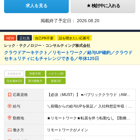
求人を見る
検討中に入れる
掲載終了予定日：
2026.08.20
NEW
正社員
自己PR不要
話を聞きたい応募可
レック・テクノロジー・コンサルティング株式会社
クラウドアーキテクト／リモートワーク／給与UP確約／クラウド
セキュリティにもチャレンジできる／年休125日
未経験歓迎
学歴不問
ベテランOK
完全週休2日
賞与複数月
面接1回
応募資格
【必須（MUST）】 ●パブリッククラウド（AWS、GCP、Azureなど）を利用した設計、構築経験 ※学歴不問 【歓迎（WANT）】 ●パブリッククラウドを利用したインフラ／サービス運用経験 ●D
給与
＼前職からの給与UPを保証／ 入社時想定年収：600～1000万円 月給40万円～ + 賞与年2回 + 住宅手当（月2～3万円）+ 在宅勤務手当（月3千円）+ 残業代 ※月給にみなし残業は含みません
勤務地
★リモートワーク★転居を伴う転勤なし 【勤務地】 ■本社／東京都港区新橋2-9-17 ■首都圏（東京・埼玉・神奈川・千葉）のプロジェクト先 リモートワークでの勤務がメインです。 適宜対面で集まる機
働き方
リモートワークがメイン