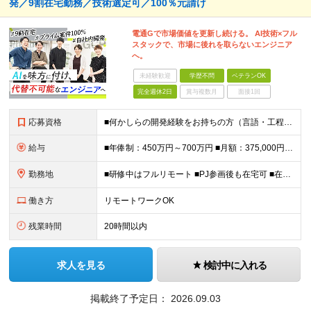
発／9割在宅勤務／技術選定可／100％元請け
電通Gで市場価値を更新し続ける。 AI技術×フル
スタックで、市場に後れを取らないエンジニア
へ。
未経験歓迎
学歴不問
ベテランOK
完全週休2日
賞与複数月
面接1回
応募資格
■何かしらの開発経験をお持ちの方（言語・工程不問） ■学歴不問 ＊幅広い技術に挑戦したい方を歓迎！ ＼＼こんな方にピッタリ／／ □モダンな開発環境にチャレンジしたい方 □最新技術や大規模な案件に携わ
給与
■年俸制：450万円～700万円 ■月額：375,000円～583,333円 ※スキル・経験を考慮し決定 ※上記には固定残業代（45時間分／96,435円〜148,995円）を含む ※超過分は別途支
勤務地
■研修中はフルリモート ■PJ参画後も在宅可 ■在宅勤務手当あり ＜本社＞ 東京都新宿区西新宿8-17-1 住友不動産新宿グランドタワー27階 ※転勤なし （変更の範囲）会社の定める事業所
働き方
リモートワークOK
残業時間
20時間以内
求人を見る
検討中に入れる
掲載終了予定日：
2026.09.03