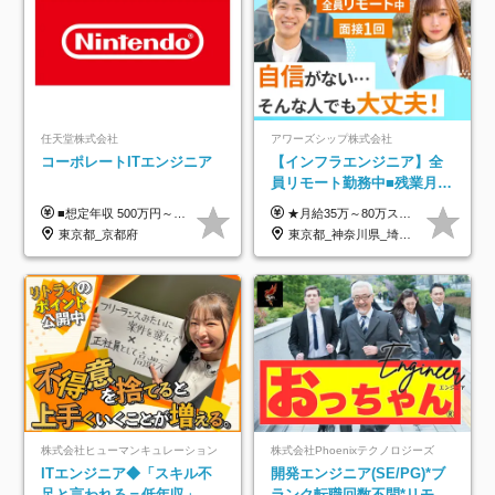
任天堂株式会社
アワーズシップ株式会社
コーポレートITエンジニア
【インフラエンジニア】全
員リモート勤務中■残業月
3h■最大3ヶ月の連休あり■
■想定年収 500万円～900万円 月給制 月給278,000円～ ※残業が発生した場合、残業代を別途全額支給します ※試用期間2ヶ月あり(待遇や給与に差異はありません)
★月給35万～80万スタートも可 【未経験の方】 ■月給26万～80万＋賞与年2回（年2ヶ月分） 【何かしらのインフラエンジニア経験をお持ちの方】 ■月給35万～80万＋賞与年2回（年2ヶ月分） ※スキル・経験などを考慮し決定します ※試用期間6ヶ月あり。期間中は契約社員となります。その他の待遇に差異はありません（試用期間終了後、昇給の可能性あり） ※上記金額には固定残業代（月30時間分／4万9600円～15万2600円）を含みます。超過分は別途支給いたします。 ＼頑張りはインセンティブで還元！／ クライアントに貢献度を評価され、当社のエンジニアが追加で案件に参画することになるなど、会社にとって利益になる行動はしっかり評価します。 会社の成長に貢献できていることを実感でき、「もっと頑張ろう」と思える体制づくりを整えています！
年休126日■20～30代活躍
東京都_京都府
東京都_神奈川県_埼玉県_千葉県_大阪府
中！
株式会社ヒューマンキュレーション
株式会社Phoenixテクノロジーズ
ITエンジニア◆「スキル不
開発エンジニア(SE/PG)*ブ
足と言われる＝低年収」で
ランク転職回数不問*リモー