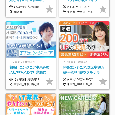
はない！｜ 不安を克服し、
ト案件多数*残業ほぼ0*通院
★経験者の方は前職の年収以上を保証します ★案件単価を開示した上で80％以上を還元します 月給25万円以上＋賞与年2回 ※経験や能力を考慮の上で優遇します ※試用期間が3ヶ月(その間の給与・待遇・雇用形態に変更はありません) ※月給には月20時間分のみなし残業手当(5万円)を含みます(超過分は別途支給) ★残業平均は月10時間以下ですので、毎月10時間分程度はお得です！
月給30万円～60万円+住宅手当+職能手当+役職手当+決算賞与+報奨金 ※経験・能力を考慮し、優遇します ※給与には20時間分のみなし時間外手当(3万7000円以上)を含みます(超過時間分は別途追加支給) ※試用期間3～6ヵ月あり(その間の給与、待遇に差異なし) ※場合によって契約社員での採用の可能性あり(面接時に応相談)
年収アップした社員の実例
のための半休制度あり
大阪府
東京都_大阪府_兵庫県_京都府_福岡県
ランスタッド株式会社
イリオスター株式会社
初級ITエンジニア◆未経験
開発エンジニア/還元率80%
入社98％／必ずIT業務に配
超/年収UP確約/フルリモ
属／月収例29.5万円／Web
OK/年休130日/平均残業7h/
【首都圏】月収例29.5万円（月給26万円＋諸手当） 【東海・関西】月収例28.5万円（月給25万円＋諸手当） 【九州】月収例26万円（月給23万円＋諸手当） ※経験・スキル・前職給与を踏まえ、総合的に判断して決定します。 例：首都圏 月収例31万円（月給27万円＋諸手当） ◆各種手当 ・通勤手当（上限4万円まで） ・残業代手当（1分単位で全額支給） ※固定残業代制は採用しておりません ・深夜勤務手当 ・資格取得支援（ランクに応じてお祝い金1万円～10万円を支給） ◆昇給：年1回 ◆補足 ・研修中1ヶ月間は、時給1670円となります。 ・試用期間6ヶ月あり。その間の待遇に変更はありません。 ※詳細は面接時にご案内します。
★平均150万～200万円年収UPを実現！ ★前職給与を100％保証！ ★案件内容の開示・明確な評価体制あり ⇒クライアント評価で即昇給を実現したケースも◎ ★年12回（毎月昇給チャンスあり） ■月給35万円～103万円 ※経験・能力・前職給与を考慮し、決定 ※上記給与には月30時間分(6万6500円以上)の固定残業代が含まれます。超過分は手当として別途支給します ※試用期間3ヶ月あり(期間中の給与・待遇面に差異はありません) ▼収入アップの実例をご紹介 ───────────── ★働き方改革をした30代男性（PG） 子どもが生まれたばかりなのに、忙しい現場で残業も月50～60時間が当たり前。 ⇒残業ほぼゼロ＆週3リモートの働き方に！しかも給与もアップ！ ★収入アップした30代男性（PM） 子供が3人いて家計も苦しく、残業代で稼ぐ日々… ⇒残業をたくさんしていた年収額より、100万円以上アップしました！
面接1回／土日面接可/SE
約2万件の案件から選択
東京都_神奈川県_埼玉県_千葉県_大阪府_愛知県_兵庫県_京都府_福岡県
東京都_神奈川県_埼玉県_千葉県_大阪府_愛知県_北海道_青森県_岩手県_宮城県_秋田県_山形県_福島県_茨城県_栃木県_群馬県_新潟県_山梨県_長野県_富山県_石川県_福井県_静岡県_岐阜県_三重県_兵庫県_京都府_滋賀県_奈良県_和歌山県_広島県_岡山県_鳥取県_島根県_山口県_徳島県_香川県_愛媛県_高知県_福岡県_熊本県_佐賀県_長崎県_大分県_宮崎県_鹿児島県_沖縄県