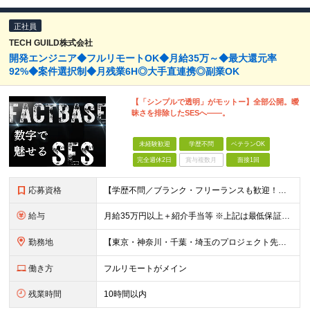
正社員
TECH GUILD株式会社
開発エンジニア◆フルリモートOK◆月給35万～◆最大還元率
92%◆案件選択制◆月残業6H◎大手直連携◎副業OK
【「シンプルで透明」がモットー】全部公開。曖
昧さを排除したSESへ――。
未経験歓迎
学歴不問
ベテランOK
完全週休2日
賞与複数月
面接1回
応募資格
【学歴不問／ブランク・フリーランスも歓迎！】 ●何かしらの言語での開発経験がある方（担当フェーズ・経験年数不問！） ※外国籍の方は日本語能力試験N1必須 ★こんな方にピッタリです！ ・還元率や評価制
給与
月給35万円以上＋紹介手当等 ※上記は最低保証額。前職給与を保証します ※固定残業代（30時間分／5万8594円以上）含む。超過分は別途全額支給 ※案件単価から「10万円（会社利益）」を引いた額が還元
勤務地
【東京・神奈川・千葉・埼玉のプロジェクト先】 ※転居を伴う転勤なし。ご希望や居住地を考慮して決定します。 ※リモートワーク導入案件多数（フルリモートもあり）。 ＜本社＞ 東京都品川区東五反田5-22
働き方
フルリモートがメイン
残業時間
10時間以内