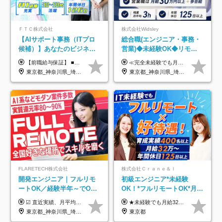
ＦＴＣ株式会社
株式会社Widsley
【AIサポート事務（ITプロ
総合職(エンジニア・事務・
候補）】あなたのビジネス
営業)◆未経験OK◆リモー
経験をAI業界で活かす◆IT
トあり◆残業月3h◆服装髪
【前職給与保証】 ■未経験者： 月給30万円～35万円 ■ローキャリア（経験目安1年程度）： 月給35万円～40万円 ■経験者（経験目安3年以上）： 月給40万円～60万円 ■即戦力（経験目安5年以上）： 月給45万円～80万円 ※上記金額には固定残業代30時間分 【未経験者5万5000円～7万3000円、 ローキャリア6万4000円～7万3000円、 経験者5万8000円～10万9000円、 即戦力8万2000円～14万5000円】を含みます。 ※30時間を超える場合は追加で全額支給します。 ※経験・能力・前職給与などを総合的に評価したうえでご納得いただけるよう個別決定。 未経験者の場合、前職給与とポテンシャルを査定のうえ決定いたします。 ※日本国内でのIT業界経験、または同等の実務経験と能力に応じて決定します。 ※前職給与は日本円かつ、日本国内での実績に基づき評価します。 【納得の評価システム】 ★クォーター毎に査定する評価制度導入！ 明確な評価基準で翌年度年収を上げましょう！ ★評価対象期間に在籍中のほとんどの社員が昇給し 年収アップを実現しています！ ★様々なインセンティブ制度を用意し多角的に正当評価しています！ ※試用期間6カ月（期間中の待遇等に差異なし）
≪完全未経験でも月給40万円以上も可能です！≫ -------------- 【1】ITエンジニア 月給26万円～50万円＋プロジェクト手当＋資格手当 【2】IT事務、営業事務 月給26万円～50万円＋プロジェクト手当＋資格手当 ≪【1】【2】共通≫ ★上記給与には固定残業代20時間分(月3万719円～)を含みます。残業が超過した場合は、追加支給します(残業は月平均3時間とほぼ発生しません。残業がなくても、固定残業代は支給されます) ★試用期間6ヵ月あり（期間中は月給23万1000円～。固定残業代20時間分3万719円～を含む／超過分は別途支給） -------------- 【3】SES営業、SaaS営業 月給30万円以上＋インセンティブ＋各種手当 ★上記給与には固定残業代45時間分(月7万6967円～)を含みます。残業が超過した場合は、追加支給します(残業は月平均3時間とほぼ発生しません。残業がなくても、固定残業代は支給されます) ★試用期間6ヵ月あり(期間中も給与や福利厚生は同じです)
未経験OK◆目指せるコンサ
型自由
東京都_神奈川県_埼玉県_千葉県
東京都_神奈川県_埼玉県_千葉県_大阪府_愛知県_北海道_青森県_岩手県_宮城県_秋田県_山形県_福島県_茨城県_栃木県_群馬県_新潟県_山梨県_長野県_富山県_石川県_福井県_静岡県_岐阜県_三重県_兵庫県_京都府_滋賀県_奈良県_和歌山県_広島県_岡山県_鳥取県_島根県_山口県_徳島県_香川県_愛媛県_高知県_福岡県_熊本県_佐賀県_長崎県_大分県_宮崎県_鹿児島県_沖縄県
ル
FLARETECH株式会社
株式会社Ｃｒａｎｅ＆Ｉ
開発エンジニア｜フルリモ
初級エンジニア*未経験
ートOK／経験半年～でOK
OK！*フルリモートOK*月給
／実質還元率80～90%／前
32万～*残業月9.8h*1ヶ月の
☑︎ 直近実績、月平均17,000円の昇給 ☑︎ 前職給与100%保証 ☑︎ 実質還元率80～90% ☑︎ 待機時も給与は満額支給 月給35万円～70万円＋交通費など各種手当 ※想定年収：4,200,000円～10,560,000円 ※経験・能力等を考慮の上で決定します。 ※上記金額には、みなし残業手当（50時間分・104,000円～212,000円）を含みます。超過分は別途追加支給します。 ┗残業時間は月平均10時間、多い時でも20時間程度と安定しております ★単価連動型の給与体系ではないため、万が一待機になってもその間の給与は満額支給しています。 ＜1年間の昇給事例をご紹介！＞ ・20代/フロントエンドエンジニア：月給274,000円→月給362,000円（＋88,000円/月） ・20代/iOSエンジニア：月給237,000円→月給287,000円（＋50,000円/月） ・20代/Androidエンジニア：月給316,000円→月給374,000円（＋58,000円/月） ・30代/Javaエンジニア（上流）：月給340,000円→月給418,000円（＋78,000円/月） ・30代/PMO：月給340,000円→月給418,000円（＋78,000円/月）
★未経験でも月給32万円スタート★ 月収32万円～35万円＋各種手当（資格手当だけで毎月15万の上乗せ実績あり！） ★資格手当豊富！1資格につき最大3万円支給 ★功績手当の導入で、毎月のお給与に上乗せで最大10万円支給している社員も！ ★1回の昇級で年収数十万UPも可 ★ゆくゆくは年収1000万以上も目指せる 年俸384万円～1,162万8,000円（12分割） ※経験・スキルを考慮の上決定します ※上記金額には固定残業代（月30h分・60,800円～66,500円）を含みます ※超過分は別途全額支給します ※試用期間2ヶ月間あり（その他待遇に差異はありません）
給保証／AI系など最先端案
研修*資格取得率100％
東京都_神奈川県_埼玉県_千葉県_大阪府_愛知県_北海道_青森県_岩手県_宮城県_秋田県_山形県_福島県_茨城県_栃木県_群馬県_新潟県_山梨県_長野県_富山県_石川県_福井県_静岡県_岐阜県_三重県_兵庫県_京都府_滋賀県_奈良県_和歌山県_広島県_岡山県_鳥取県_島根県_山口県_徳島県_香川県_愛媛県_高知県_福岡県_熊本県_佐賀県_長崎県_大分県_宮崎県_鹿児島県_沖縄県
東京都
件多数