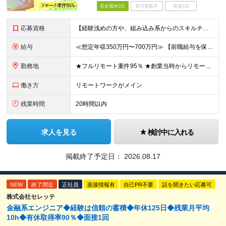
完全週休2日
賞与複数月
面接1回
応募資格
【経験浅めの方や、組み込み系からのスキルチェンジ大歓迎！】 ■何かしらの開発経験をお持ちの方（言語不問） └テスター・ローコード開発のみや、 C言語での組み込み開発経験でも大歓迎です！ ■本社
給与
≪想定年収350万円〜700万円≫ 【前職給与を保証・考慮】 ご経験やスキルに応じて優遇いたします！ ★経験が浅い方も前職の給与水準をしっかり考慮。面接にてご相談の上、納得のいく条件でスタートできま
勤務地
★フルリモート案件95％ ★創業当時からリモートワークに注力 勤務は自宅または中目黒オフィスが中心となります。 案件の約9割は受託開発ですが、 一部案件では首都圏のクライアント先で勤務いただく場合が
働き方
リモートワークがメイン
残業時間
20時間以内
求人を見る
検討中に入れる
掲載終了予定日：
2026.08.17
NEW
終了間近
正社員
面接情報有
自己PR不要
話を聞きたい応募可
株式会社セレッテ
金融系エンジニア◆経験は信頼の蓄積◆年休125日◆残業月平均
10h◆有休取得率90％◆面接1回