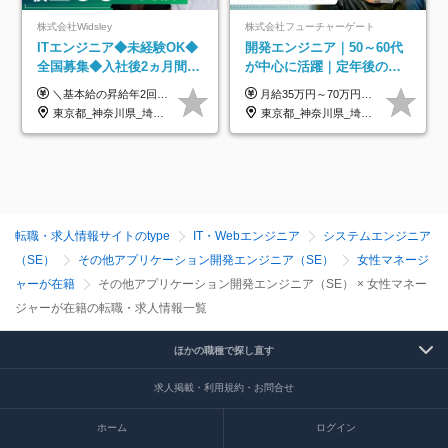
株式会社Widsley
株式会社フューチャーゲート
ITエンジニア◆未経験OK◆
開発エンジニア｜50～60代
全国募集◆入社後2ヵ月間は
が中心に活躍｜定年後の給
研修のみ◆フルリモート
与減ナシ｜年収50万円アッ
＼基本給の昇給年2回＆プロジェクト手当による昇給年12回！！／ 【経験者の場合】 月給33万円～70万円＋プロジェクト手当＋資格手当 ★スキルや経験を考慮の上、優遇します ★上記給与には固定残業代20時間分(月4万3883円～)を含みます。残業が超過した場合は、追加支給します(残業は月平均3時間とほぼ発生しません。残業がなくても、固定残業代は支給されます) ★試用期間中も、月給や福利厚生等は同じです ---------- 【未経験者の場合】 月給26万円～50万円＋プロジェクト手当＋資格手当 ★スキルや経験を考慮の上、優遇します ★上記給与には固定残業代20時間分(月3万719円～)を含みます。残業が超過した場合は、追加支給します(残業は月平均3時間とほぼ発生しません。残業がなくても、固定残業代は支給されます) ★試用期間6ヵ月あり ・1ヶ月目～：月給23万円～ ・2ヶ月目～6ヶ月目：月給23万円～＋プロジェクト手当1～3万円 （上記給与にはそれぞれ固定残業代20時間分(月3万719円～)を含み、超過した場合は追加支給します。） ---------- 【プロジェクト手当について】 参画するプロジェクトの単価に応じて毎月の歩合給を支給します 業界内でもトップクラスの高還元です！
月給35万円～70万円（固定残業代30時間分63,869円～を含む）+賞与年1回 ※30時間を超える分は別途支給します ●これまでのご経験・スキル・前職給与をできる限り考慮します ●待機期間も給与を100％支給します ●試用期間中も給与や福利厚生は同じです ≪年収を維持しながら長く働けます！≫ 一般的な企業では55歳や60歳を機に年収が下がりますが、 当社は役職などではなく「スキルや経験」で評価。 エンジニアとして長く働きながら あなたにふさわしい年収を維持できます！
OK◆残業月3h◆服装髪型自
プ実績／昇給率92％（直近3
東京都_神奈川県_埼玉県_千葉県_大阪府_愛知県_北海道_青森県_岩手県_宮城県_秋田県_山形県_福島県_茨城県_栃木県_群馬県_新潟県_山梨県_長野県_富山県_石川県_福井県_静岡県_岐阜県_三重県_兵庫県_京都府_滋賀県_奈良県_和歌山県_広島県_岡山県_鳥取県_島根県_山口県_徳島県_香川県_愛媛県_高知県_福岡県_熊本県_佐賀県_長崎県_大分県_宮崎県_鹿児島県_沖縄県
東京都_神奈川県_埼玉県_千葉県
由
年）
転職・求人情報サイトのtype
IT・Webエンジニア
システムエンジニア
（SE）
その他アプリケーション開発エンジニア（SE）
女性マネージ
ャーが在籍
その他アプリケーション開発エンジニア（SE） × 女性マネー
ジャーが在籍の転職・求人情報一覧
ほかの職種で探し直す
求人掲載・利用規約・お問合せ
ホーム
ログイン