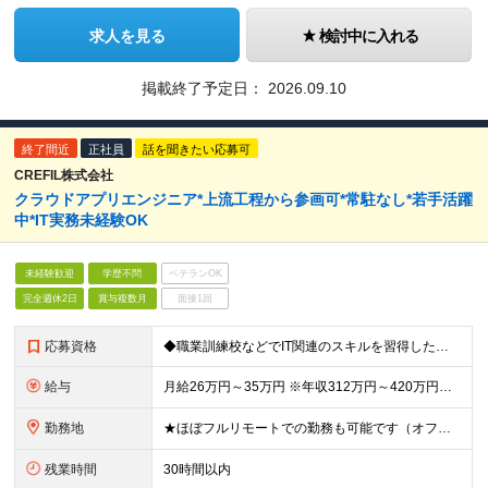
求人を見る
検討中に入れる
掲載終了予定日：
2026.09.10
終了間近
正社員
話を聞きたい応募可
CREFIL株式会社
クラウドアプリエンジニア*上流工程から参画可*常駐なし*若手活躍
中*IT実務未経験OK
未経験歓迎
学歴不問
ベテランOK
完全週休2日
賞与複数月
面接1回
応募資格
◆職業訓練校などでIT関連のスキルを習得した方、もしくはIT関連の資格を保持した方 ◆顧客折衝のご経験をお持ちの方 ※学歴不問 ★チームでの案件推進が前提になるので、チームワークを大切にする方、チー
給与
月給26万円～35万円 ※年収312万円～420万円を想定しています ★昇給年2回(実績・評価による) ★業績賞与あり（半期と通年/実績・評価による) ★インセンティブ制度あり (社員紹介、新規事業企
勤務地
★ほぼフルリモートでの勤務も可能です（オフィス出社、リモート勤務を選択ができます） ※2ヶ月に一度実施する「全社会」への参加（出社）が必須であり、 業務のフェーズの応じて出社を推奨する場合があります
残業時間
30時間以内