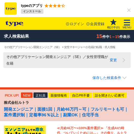
typeのアプリ
インストール
ログイン
会員登録
検討中(
0
)
MENU
15
求人検索結果
件中
1～15
件表示
その他アプリケーション開発エンジニア（SE） × 女性マネージャーが在籍の転職・求人情報
その他アプリケーション開発エンジニア（SE）／女性管理職が
変更
在籍
保存した検索条件
PICK UP!
NEW
正社員
面接情報有
自己PR不要
話を聞きたい応募可
株式会社ルトラ
開発エンジニア｜面接1回｜月給46万円～可｜フルリモートも可｜
案件選択制｜定着率96％以上｜副業OK｜住宅手当
≪月給46万〜×100%案件選択≫ 「生成AIの時
代、ついていくためには…」 その焦り、ルトラ