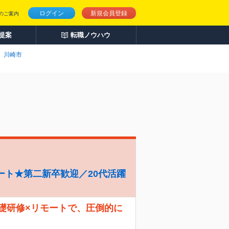
ログイン
新規会員登録
のご案内
人提案
転職ノウハウ
川崎市
ート★第二新卒歓迎／20代活躍
礎研修×リモートで、圧倒的に