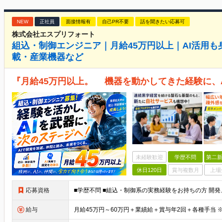
NEW
正社員
面接情報有
自己PR不要
話を聞きたい応募可
株式会社エスプリフォート
組込・制御エンジニア｜月給45万円以上｜AI活用も
載・産業機器など
『月給45万円以上。 機器を動かしてきた経験に、
未経験歓迎
学歴不問
第二新
休日120日
賞与複数月
上場
応募資格
給与