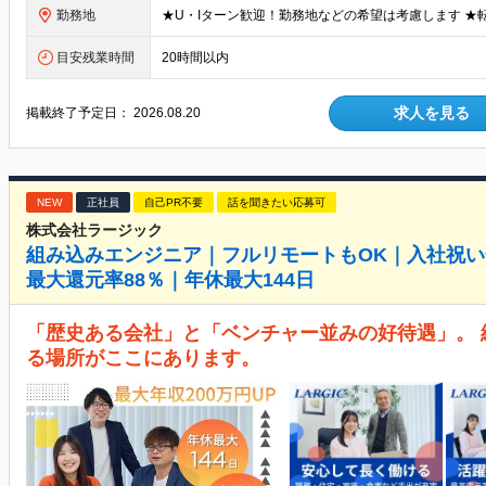
勤務地
目安残業時間
20時間以内
求人を見る
掲載終了予定日：
2026.08.20
NEW
正社員
自己PR不要
話を聞きたい応募可
株式会社ラージック
組み込みエンジニア｜フルリモートもOK｜入社祝い
最大還元率88％｜年休最大144日
「歴史ある会社」と「ベンチャー並みの好待遇」。
る場所がここにあります。