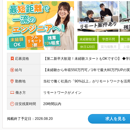
未経験歓迎
学歴不問
第二新
休日120日
賞与複数月
上場
応募資格
給与
勤務地
働き方
リモートワークがメイン
目安残業時間
20時間以内
求人を見る
掲載終了予定日：
2026.08.20