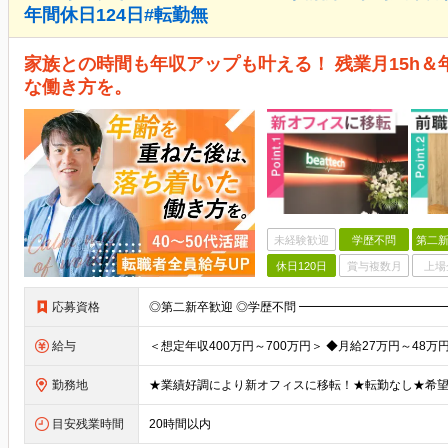
年間休日124日#転勤無
家族との時間も年収アップも叶える！ 残業月15h＆
な働き方を。
未経験歓迎
学歴不問
第二新
休日120日
賞与複数月
上場
応募資格
給与
勤務地
目安残業時間
20時間以内