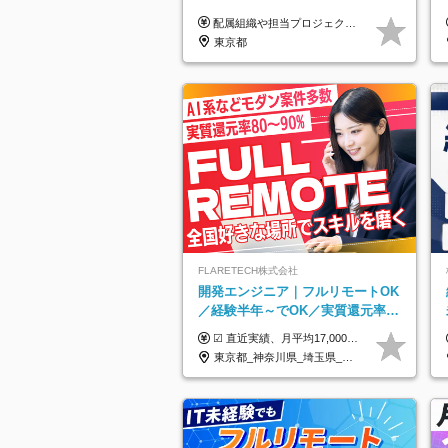
配属組織や担当プロジェクトにより異なります。 ▼参考情報 ----------------------- 年俸650万～（1/12を月々支給） ※経験、能力を考慮の上、当社規定により優遇いたします。 ※時間外、休日出勤、深夜手当に対する賃金も基本年俸に含みます。
東京都
FLARETECH株式会社
開発エンジニア｜フルリモートOK
／経験半年～でOK／実質還元率80
～90%／前給保証／AI系など最先
☑︎ 直近実績、月平均17,000円の昇給 ☑︎ 前職給与100%保証 ☑︎ 実質還元率80～90% ☑︎ 待機時も給与は満額支給 月給35万円～70万円＋交通費など各種手当 ※想定年収：4,200,000円～10,560,000円 ※経験・能力等を考慮の上で決定します。 ※上記金額には、みなし残業手当（50時間分・104,000円～212,000円）を含みます。超過分は別途追加支給します。 ┗残業時間は月平均10時間、多い時でも20時間程度と安定しております ★単価連動型の給与体系ではないため、万が一待機になってもその間の給与は満額支給しています。 ＜1年間の昇給事例をご紹介！＞ ・20代/フロントエンドエンジニア：月給274,000円→月給362,000円（＋88,000円/月） ・20代/iOSエンジニア：月給237,000円→月給287,000円（＋50,000円/月） ・20代/Androidエンジニア：月給316,000円→月給374,000円（＋58,000円/月） ・30代/Javaエンジニア（上流）：月給340,000円→月給418,000円（＋78,000円/月） ・30代/PMO：月給340,000円→月給418,000円（＋78,000円/月）
端案件多数
東京都_神奈川県_埼玉県_千葉県_大阪府_愛知県_北海道_青森県_岩手県_宮城県_秋田県_山形県_福島県_茨城県_栃木県_群馬県_新潟県_山梨県_長野県_富山県_石川県_福井県_静岡県_岐阜県_三重県_兵庫県_京都府_滋賀県_奈良県_和歌山県_広島県_岡山県_鳥取県_島根県_山口県_徳島県_香川県_愛媛県_高知県_福岡県_熊本県_佐賀県_長崎県_大分県_宮崎県_鹿児島県_沖縄県