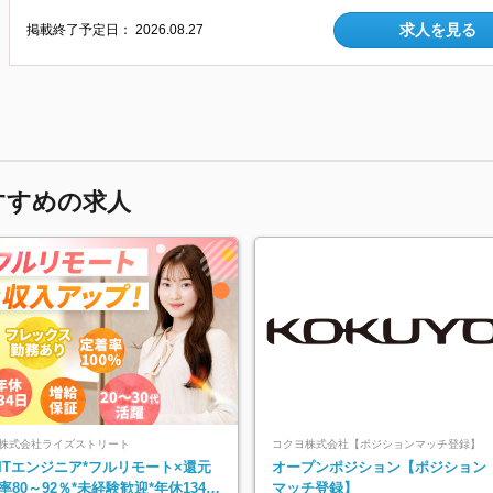
求人を見る
掲載終了予定日：
2026.08.27
すすめの求人
株式会社ライズストリート
コクヨ株式会社【ポジションマッチ登録】
ITエンジニア*フルリモート×還元
オープンポジション【ポジション
率80～92％*未経験歓迎*年休134日
マッチ登録】