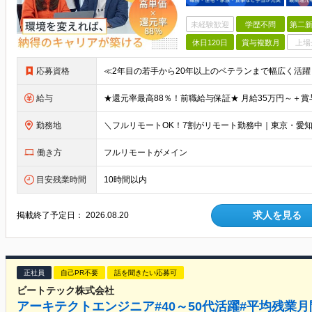
未経験歓迎
学歴不問
第二新
休日120日
賞与複数月
上場
応募資格
給与
勤務地
働き方
フルリモートがメイン
目安残業時間
10時間以内
求人を見る
掲載終了予定日：
2026.08.20
正社員
自己PR不要
話を聞きたい応募可
ビートテック株式会社
アーキテクトエンジニア#40～50代活躍#平均残業月