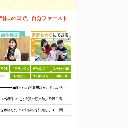
年休124日で、自分ファースト
卒OK
ベテランOK
複数名採用
完全週休2日
企業
転勤なし
土日面接可
面接1回
◎第二新卒歓迎 ◎学歴不問 ━━━━━━━━━━━━━━━━ ■何らかの開発経験をお持ちの方 ━━━━━━━━━━━━━━━━ ＜歓迎要素＞ ＊RTOSやLinux開発経験 ＊車載機器開発経験（上流
＜想定年収400万円～700万円＞ ◆月給27万円～48万円＋各種手当（交通費全額支給／役職手当／在宅手当など） ※これまでの経験やスキルを考慮のうえ、当社規定に沿って決定します。 ※6ヶ月間の試用期
★業績好調により新オフィスに移転！★転勤なし★希望を考慮した上で勤務地を決定します！ 関東（東京都、神奈川県）または大阪、福岡のプロジェクト先での勤務となります。 ＜東京本社＞ 東京都品川区大崎4