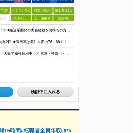
卒OK
ベテランOK
複数名採用
完全週休2日
企業
転勤なし
土日面接可
面接1回
≪2年目の若手から20年以上のベテランまで幅広く活躍！≫ ■組込系開発の実務経験をお持ちの方(フェーズや言語、リーダー経験などは一切不問) ■学歴不問 ＼下記経験をお持ちの方は優遇します／ ●C言語
★還元率最高88％！前職給与保証★ 月給35万円～＋賞与年2回 ★還元率は案件単価の76～88％！ ★入社祝い金10～30万円！住宅・在宅・家族など手当充実！ ◎経験・スキルなどを考慮し、優遇し
＼フルリモートOK！7割がリモート勤務中｜東京・愛知・大阪で積極採用中！／ 東京・神奈川・千葉・埼玉、大阪・京都・兵庫・滋賀、愛知などのプロジェクト先、または在宅勤務 ★転勤なし ★希望するエリアで
検討中に入れる
間15時間#転職者全員年収UP#