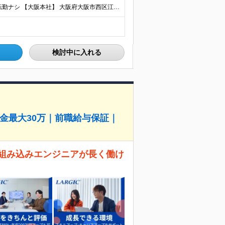
★U・Iターン歓迎！勤務地などの希望は考慮します ★転勤ナシ 【大阪本社】 大阪府大阪市西区江戸堀2-2-1 アズワン別館8F 【東京事業所】 東京都新宿区四谷4-6-10 ビクトリアセンタービル
検討中に入れる
金最大30万｜前職給与保証｜
 組み込みエンジニアが長く働け