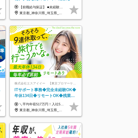
業界で活かす◆IT未経験OK◆目指
【前職給与保証】 ■未経験者： 月給30万円～35万円 ■ローキャリア（経験目安1年程度）： 月給35万円～40万円 ■経験者（経験目安3年以上）： 月給40万円～60万円 ■即戦力（経験目安5年以上）： 月給45万円～80万円 ※上記金額には固定残業代30時間分 【未経験者5万5000円～7万3000円、 ローキャリア6万4000円～7万3000円、 経験者5万8000円～10万9000円、 即戦力8万2000円～14万5000円】を含みます。 ※30時間を超える場合は追加で全額支給します。 ※経験・能力・前職給与などを総合的に評価したうえでご納得いただけるよう個別決定。 未経験者の場合、前職給与とポテンシャルを査定のうえ決定いたします。 ※日本国内でのIT業界経験、または同等の実務経験と能力に応じて決定します。 ※前職給与は日本円かつ、日本国内での実績に基づき評価します。 【納得の評価システム】 ★クォーター毎に査定する評価制度導入！ 明確な評価基準で翌年度年収を上げましょう！ ★評価対象期間に在籍中のほとんどの社員が昇給し 年収アップを実現しています！ ★様々なインセンティブ制度を用意し多角的に正当評価しています！ ※試用期間6カ月（期間中の待遇等に差異なし）
せるコンサル
東京都_神奈川県_埼玉県_千葉県
株式会社エスアイイー 【東京プロマーケット上場】
単
ITサポート事務◆完全未経験OK◆
年休134日◆リモートOK◆残業月
7h以下◆賞与年3回◆5年目まで必
＼平均年収517万円！入社5年目まで毎年必ず昇給／ ■賞与年3回 ■年収800万円以上も可 ■入社3年以上の平均年収469.2万円 月給23万2000円以上＋賞与年3回＋各種手当 ☆入社5年目まで最大1万5000円の定期昇給を確約 ┃各種手当充実 ・規定の資格を取得すれば、2000円～5万円を毎月支給（2万4000円～60万円／年） ・研修中に取得した取得率95％の資格でも研修後の給料UP ※月給は年齢・経験・能力を考慮して、優遇いたします ※上記月給金額は固定残業代（20時間/3万1300円円以上）を含み、超過分は別途支給いたします ※試用期間（6ヶ月）は月給に変動はありますが、その他待遇に差異はありません ├入社後1ヶ月～3ヶ月間は、月給20万1900円となります └上記金額は固定残業代（10時間／1万6000円）を含み、超過分は別途支給いたします
ず昇給
東京都_神奈川県_埼玉県_千葉県_大阪府_愛知県_北海道_青森県_岩手県_宮城県_秋田県_山形県_福島県_茨城県_栃木県_群馬県_新潟県_山梨県_長野県_富山県_石川県_福井県_静岡県_岐阜県_三重県_兵庫県_京都府_滋賀県_奈良県_和歌山県_広島県_岡山県_鳥取県_島根県_山口県_徳島県_香川県_愛媛県_高知県_福岡県_熊本県_佐賀県_長崎県_大分県_宮崎県_鹿児島県_沖縄県