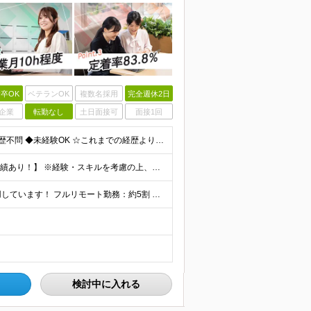
卒OK
ベテランOK
複数名採用
完全週休2日
企業
転勤なし
土日面接可
面接1回
【第二新卒大歓迎！未経験スタートもOKです◎】 ◆学歴不問 ◆未経験OK ☆これまでの経歴よりも「これから」を重視します！ ☆文系・理系、前職の雇用形態は一切問いません！ ＼先輩たちの前職もさまざ
【未経験から年収550万円可／1年で最大80万円UPの実績あり！】 ※経験・スキルを考慮の上、決定いたします。 【月給】27万円〜29万円 ※上記には固定残業代（月25時間分／4万5,000円〜4万
当社で働く社員の「90%以上」がリモートワークを活用しています！ フルリモート勤務：約5割 ハイブリッド勤務（リモート＋出社）：約4割 【本社】東京都千代田区丸の内2-4-1 丸の内ビルディング12
検討中に入れる