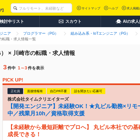
サイトマップ
ヘルプ
求人掲載
検討中リスト
スカウト
AIの求
ンジニア
プログラマー（PG）
組み込み系・IoTエンジニア（PG）
市の転職・求人情報一覧
G） × 川崎市の転職・求人情報
3
1～3
件中
件を表示
PICK UP!
正社員
面接情報有
自己PR不要
話を聞きたい応募可
株式会社タイムクリエイターズ
【開発エンジニア】未経験OK！★丸ビル勤務×リモ
中／残業月10h／資格取得支援
【未経験から最短距離でプロへ】 丸ビル本社での基
成長できる！