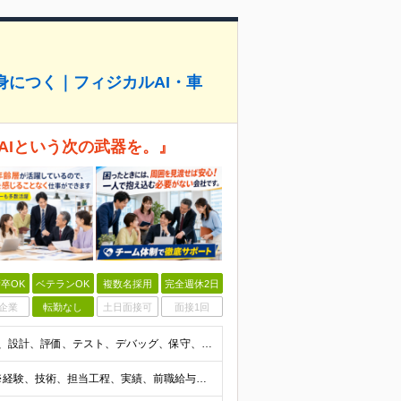
身につく｜フィジカルAI・車
AIという次の武器を。』
卒OK
ベテランOK
複数名採用
完全週休2日
企業
転勤なし
土日面接可
面接1回
■学歴不問 ■組込・制御系の実務経験をお持ちの方 開発、設計、評価、テスト、デバッグ、保守、機能改善など、担当工程は問いません。 次のような経験を活かせます。 ・C、C++、C#、Pythonを使
月給45万円～60万円＋業績給＋賞与年2回＋各種手当 ※経験、技術、担当工程、実績、前職給与などを考慮して決定します。 ※試用期間（3ヶ月）あり。給与・待遇に変更はありません。 ■給与にプラスして