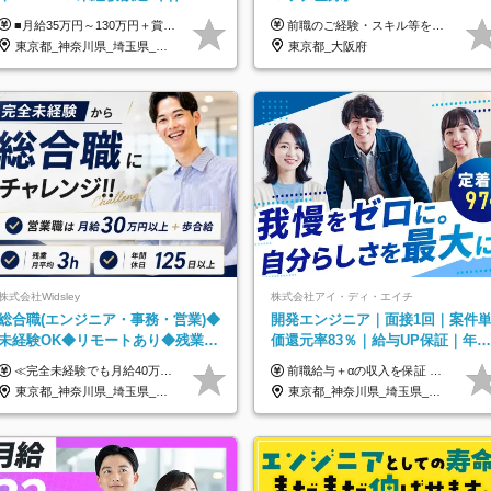
*月給35万～*定着率100%
■月給35万円～130万円＋賞与年2回＋各種手当 ※システムエンジニアの経験をお持ちの方は月給41万円以上＋賞与年2回（108万円～）＋手当 ■単価（年収）アップのチャンスは最大年12回 ※残業代は1分単位で100％全額支給。サービス残業などは一切ありません ※試用期間6ヵ月（試用期間中の待遇・給与に差はありません）
前職のご経験・スキル等を考慮して決定します。
東京都_神奈川県_埼玉県_千葉県_大阪府_愛知県_北海道_青森県_岩手県_宮城県_秋田県_山形県_福島県_茨城県_栃木県_群馬県_新潟県_山梨県_長野県_富山県_石川県_福井県_静岡県_岐阜県_三重県_兵庫県_京都府_滋賀県_奈良県_和歌山県_広島県_岡山県_鳥取県_島根県_山口県_徳島県_香川県_愛媛県_高知県_福岡県_熊本県_佐賀県_長崎県_大分県_宮崎県_鹿児島県_沖縄県
東京都_大阪府
株式会社Widsley
株式会社アイ・ディ・エイチ
総合職(エンジニア・事務・営業)◆
開発エンジニア｜面接1回｜案件
未経験OK◆リモートあり◆残業月
価還元率83％｜給与UP保証｜年休
3h◆服装髪型自由
140日｜在宅利用率9割｜独立支
≪完全未経験でも月給40万円以上も可能です！≫ -------------- 【1】ITエンジニア 月給26万円～50万円＋プロジェクト手当＋資格手当 【2】IT事務、営業事務 月給26万円～50万円＋プロジェクト手当＋資格手当 ≪【1】【2】共通≫ ★上記給与には固定残業代20時間分(月3万719円～)を含みます。残業が超過した場合は、追加支給します(残業は月平均3時間とほぼ発生しません。残業がなくても、固定残業代は支給されます) ★試用期間6ヵ月あり（期間中は月給23万1000円～。固定残業代20時間分3万719円～を含む／超過分は別途支給） -------------- 【3】SES営業、SaaS営業 月給30万円以上＋インセンティブ＋各種手当 ★上記給与には固定残業代45時間分(月7万6967円～)を含みます。残業が超過した場合は、追加支給します(残業は月平均3時間とほぼ発生しません。残業がなくても、固定残業代は支給されます) ★試用期間6ヵ月あり(期間中も給与や福利厚生は同じです)
前職給与＋αの収入を保証 月給42万円～120万円＋各種手当＋賞与 給与基準が明確かつ高還元です。 一人ひとりが安定した環境のもと、長く活躍できる職場を目指しています。 ※平均年収650万円 ・還元率83％ ・各種手当について 職能手当／職務手当／資格手当／営業手当 など ※前職での経験・能力、給与などを考慮の上、当社規定により優遇いたします ※試用期間あり（3ヶ月／期間中の条件に変動はありません） ※上記金額には固定残業代（78,948円～225,564円/月30時間分）を含みます 超過分は別途全額支給いたします ・年収UPを保証 過去には転職時に〈年収200万円UP〉したエンジニアも在籍しています。入社時だけでなく、入社後も安心の給与水準で働ける環境です。キャリアや技術力が正当に評価されていないと感じていたら、一度面接でお話ししましょう！ 当社では管理職の人数は最低限にし、無駄な管理をしません。その費用削減分を社員の給与に還元しています！
援・副業制度
東京都_神奈川県_埼玉県_千葉県_大阪府_愛知県_北海道_青森県_岩手県_宮城県_秋田県_山形県_福島県_茨城県_栃木県_群馬県_新潟県_山梨県_長野県_富山県_石川県_福井県_静岡県_岐阜県_三重県_兵庫県_京都府_滋賀県_奈良県_和歌山県_広島県_岡山県_鳥取県_島根県_山口県_徳島県_香川県_愛媛県_高知県_福岡県_熊本県_佐賀県_長崎県_大分県_宮崎県_鹿児島県_沖縄県
東京都_神奈川県_埼玉県_千葉県_大阪府_愛知県_北海道_青森県_岩手県_宮城県_秋田県_山形県_福島県_茨城県_栃木県_群馬県_新潟県_山梨県_長野県_富山県_石川県_福井県_静岡県_岐阜県_三重県_兵庫県_京都府_滋賀県_奈良県_和歌山県_広島県_岡山県_鳥取県_島根県_山口県_徳島県_香川県_愛媛県_高知県_福岡県_熊本県_佐賀県_長崎県_大分県_宮崎県_鹿児島県_沖縄県