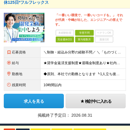
休125日*フルフレックス
「一番いい環境で、一番いいコードを。」 それ
が代表・中嶋が出した、エンジニアへの答えで
す。
未経験歓迎
学歴不問
ベテランOK
完全週休2日
賞与複数月
面接1回
応募資格
＼制御・組込み分野の経験不問／ ＼「ものづくりエンジニア」になりたい方はまずはご応募ください／ ◆何らかの開発を一人称で行った実務経験のある方 ※言語不問(オープン・Web系でも大丈夫です) ◆学歴
給与
★奨学金返済支援制度★退職金制度あり★社内副業制度あり★家族手当あり ◆月給285,300～506,150円 ※固定残業代38,550～68,400円 (20時間分) を含む ※超過分は別途割増支給
勤務地
◆原則、本社での勤務となります ┗1人立ち後はプロジェクト先での勤務となる可能性があります 【本社所在地】兵庫県神戸市中央区江戸町104番地 江戸町104ビル5階 ◎様々な製品開発プロジェクトをご
残業時間
10時間以内
求人を見る
検討中に入れる
掲載終了予定日：
2026.08.31