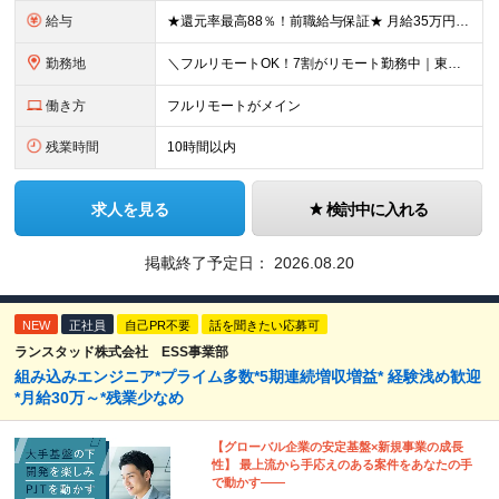
給与
★還元率最高88％！前職給与保証★ 月給35万円～＋賞与年2回 ★還元率は案件単価の76～88％！ ★入社祝い金10～30万円！住宅・在宅・家族など手当充実！ ◎経験・スキルなどを考慮し、優遇し
勤務地
＼フルリモートOK！7割がリモート勤務中｜東京・愛知・大阪で積極採用中！／ 東京・神奈川・千葉・埼玉、大阪・京都・兵庫・滋賀、愛知などのプロジェクト先、または在宅勤務 ★転勤なし ★希望するエリアで
働き方
フルリモートがメイン
残業時間
10時間以内
求人を見る
検討中に入れる
掲載終了予定日：
2026.08.20
NEW
正社員
自己PR不要
話を聞きたい応募可
ランスタッド株式会社 ESS事業部
組み込みエンジニア*プライム多数*5期連続増収増益* 経験浅め歓迎
*月給30万～*残業少なめ
【グローバル企業の安定基盤×新規事業の成長
性】 最上流から手応えのある案件をあなたの手
で動かす――