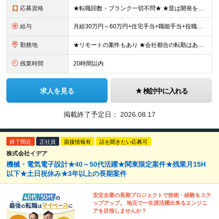
応募資格
★転職回数・ブランク一切不問★ ★昔は開発をやっていて、組込み歴は浅い…そんな方も歓迎！★ ■以下、いずれかのご経験をお持ちの方 ┗組込み/制御系のシステム開発の実務経験をお持ちの方 ┗C#、Jav
給与
月給30万円～60万円+住宅手当+職能手当+役職手当+決算賞与+報奨金 ※経験・能力を考慮し、優遇します ※給与には20時間分のみなし時間外手当(3万7000円以上)を含みます(超過時間分は別途追加
勤務地
★リモートの案件もあり ★会社都合の転勤はありません ★東京・大阪以外に、兵庫(姫路)、福岡周辺での案件も！今後は地元でゆっくり…なんて方も歓迎です -------- 東京23区・大阪市内・姫路市内
残業時間
20時間以内
求人を見る
検討中に入れる
掲載終了予定日：
2026.08.17
終了間近
正社員
面接情報有
話を聞きたい応募可
株式会社イデア
機械・電気電子設計★40～50代活躍★関東限定案件★残業月15H
以下★土日祝休み★3年以上の長期案件
安定企業の長期プロジェクトで技術・経験をステ
ップアップ。 地元で一生涯活躍出来るエンジニ
アを目指しませんか？