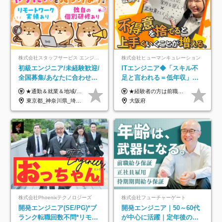
株式会社スタッフサービス エンジニアリング事業本部
株式会社ヒューマンキュレーション
初級エンジニア/未経験歓迎/
ITエンジニア◆「スキル不
全国募集/あなたに合わせた
足と言われる＝低年収」で
オリジナル研修をご用
はない！｜ 不安を克服し、
★通勤＆就業＆地域/住宅＆役職手当あり ★残業代は全額支給 ★選べる給与制度あり！ ■東京・神奈川・千葉・埼玉勤務の場合 月給24.5万円～55万円＋諸手当 （残業代は全額支給） (20,000円の地域/住宅手当込み) ■愛知・京都・大阪・兵庫勤務の場合 月給24万円以上＋諸手当 （残業代は全額支給） (15,000円の地域/住宅手当込み) ■茨城・栃木・群馬・静岡・三重・滋賀・広島・福岡勤務の場合 月給23.5万円以上＋諸手当 （残業代は全額支給） (10,000円の地域/住宅手当込み) ■北海道・宮城・山梨・長野・岐阜・奈良・和歌山・岡山勤務の場合 月給23万円以上＋諸手当 （残業代は全額支給） (5,000円の地域/住宅手当込み) ■その他のエリア勤務の場合 月給22.5万円以上＋諸手当 （残業代は全額支給） ※経験や能力を考慮し、当社規定により優遇します 【昇給：年一回実施】 【選べる給与制度】 ★収入を重視する方に… 「変動型人事制度」の選択も可能（派遣先からの評価に応じて収入アップ！） ※年2回のタイミングで希望者と面談の上決定します。
★経験者の方は前職の年収以上を保証します ★案件単価を開示した上で80％以上を還元します 月給25万円以上＋賞与年2回 ※経験や能力を考慮の上で優遇します ※試用期間が3ヶ月(その間の給与・待遇・雇用形態に変更はありません) ※月給には月20時間分のみなし残業手当(5万円)を含みます(超過分は別途支給) ★残業平均は月10時間以下ですので、毎月10時間分程度はお得です！
意/AI・IoT/残業平均8時間
年収アップした社員の実例
東京都_神奈川県_埼玉県_千葉県_大阪府_愛知県_北海道_岩手県_宮城県_山形県_福島県_茨城県_栃木県_群馬県_山梨県_長野県_富山県_石川県_静岡県_岐阜県_三重県_兵庫県_京都府_滋賀県_奈良県_広島県_岡山県_山口県_愛媛県_福岡県_熊本県_長崎県
大阪府
株式会社Phoenixテクノロジーズ
株式会社フューチャーゲート
開発エンジニア(SE/PG)*ブ
開発エンジニア｜50～60代
ランク転職回数不問*リモー
が中心に活躍｜定年後の給