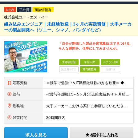
NEW
正社員
面接情報有
株式会社ユー・エス・イー
組み込みエンジニア｜未経験歓迎｜3ヶ月の実践研修｜大手メーカ
ーの製品開発へ（ソニー、シマノ、バンダイなど）
「自分が開発した製品を家電量販店で見つける」
そんな瞬間を、仕事にしてみませんか。
未経験歓迎
学歴不問
ベテランOK
完全週休2日
賞与複数月
面接1回
応募資格
≪独学で勉強中＆IT職種微経験の方も歓迎≫ ◆未経験OK ◆学歴不問 ＜こんな方を歓迎します＞ ・モノづくりが好き ・分解したり仕組みを考えたりするのが好き ・「なんで動くんだろう？」と考えてしまう
給与
≪賞与年2回(3.5～5ヶ月分)支給実績あり≫ 月給26万円～＋賞与年2回＋交通費(月5万円まで)＋資格取得支援・手当あり＋時間外手当(100％支給) ※経験・知識・技術などを最大限考慮したうえで決
勤務地
大手メーカーにおける案件に参画していただきます！ 当社メンバーがメインとなっているチームに配属されるので、ご安心ください。 もちろん、希望もしっかりと考慮します。 ■東京本社、大阪事務所、および東京
残業時間
20時間以内
求人を見る
検討中に入れる