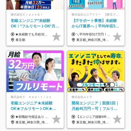
株式会社Ｃｒａｎｅ＆Ｉ
株式会社エスアイイー 【東京プロマーケット上場】
初級エンジニア*未経験
【ITサポート事務】未経験
OK！*フルリモートOK*月給
からIT業界へ｜平均年収517
32万～*残業月9.8h*1ヶ月の
万円｜ホワイト企業認定｜
★未経験でも月給32万円スタート★ 月収32万円～35万円＋各種手当（資格手当だけで毎月15万の上乗せ実績あり！） ★資格手当豊富！1資格につき最大3万円支給 ★功績手当の導入で、毎月のお給与に上乗せで最大10万円支給している社員も！ ★1回の昇級で年収数十万UPも可 ★ゆくゆくは年収1000万以上も目指せる 年俸384万円～1,162万8,000円（12分割） ※経験・スキルを考慮の上決定します ※上記金額には固定残業代（月30h分・60,800円～66,500円）を含みます ※超過分は別途全額支給します ※試用期間2ヶ月間あり（その他待遇に差異はありません）
＼平均年収517万円！入社5年目まで毎年必ず昇給／ ■賞与年3回 ■年収800万円以上も可 ■入社3年以上の平均年収469.2万円 月給23万2000円以上＋賞与年3回＋各種手当 ☆入社5年目まで最大1万5000円の定期昇給を確約 ┃各種手当充実 ・規定の資格を取得すれば、2000円～5万円を毎月支給（2万4000円～60万円／年） ・研修中に取得した取得率95％の資格でも研修後の給料UP ※月給は年齢・経験・能力を考慮して、優遇いたします ※上記月給金額は固定残業代（20時間/3万1300円円以上）を含み、超過分は別途支給いたします ※試用期間（6ヶ月）は月給に変動はありますが、その他待遇に差異はありません ├入社後1ヶ月～3ヶ月間は、月給20万1900円となります └上記金額は固定残業代（10時間／1万6000円）を含み、超過分は別途支給いたします
研修*資格取得率100％
年休134日｜リモートOK
東京都
東京都_神奈川県_埼玉県_千葉県_大阪府_愛知県_北海道_青森県_岩手県_宮城県_秋田県_山形県_福島県_茨城県_栃木県_群馬県_新潟県_山梨県_長野県_富山県_石川県_福井県_静岡県_岐阜県_三重県_兵庫県_京都府_滋賀県_奈良県_和歌山県_広島県_岡山県_鳥取県_島根県_山口県_徳島県_香川県_愛媛県_高知県_福岡県_熊本県_佐賀県_長崎県_大分県_宮崎県_鹿児島県_沖縄県
株式会社Ｃ Ａｄｄｉｔｉｏｎ
株式会社ルトラ
初級エンジニア★未経験
開発エンジニア｜面接1回｜
OK★フルリモートOK★月
月給46万円～可｜フルリモ
給32万円～★残業月10h＆
ートも可｜案件選択制｜定
★前職給与保証あり ★月給32万円以上＋インセンティブあり 月給32万円以上＋インセンティブ＋各種手当 ※上記には固定残業代（月30時間・44,400円～）を含みます ※超過分は別途支給します ※試用期間はございません ★＼成果＝あなたの収入／★ 【1】案件単価ー8万円＝あなたの給与 参画したプロジェクトの案件単価から 一律8万円引いた金額があなたの給与です！ （月給例） ■1人称での構築・小規模な詳細設計 案件単価55万円ー8万円＝月給47万円（還元率85.5%） ■大型案件の設計・構築やプロジェクト管理 案件単価90万円ー8万円＝月給82万円（還元率91.1%） ‥‥‥‥‥‥‥‥‥‥‥‥‥‥‥‥‥‥ 【2】月給の他にも豊富なインセンティブあり 全員が月3～13万円のインセンティブをゲットしています！ ≪インセンティブ制度≫ 稼働している現場で増員・交代が発生し、 当社の人員を配属が決定した際に支給。 ◇C Addition正社員が参画 ：実粗利の10%／毎月 ◇協力会社所属の社員が参画：実粗利の30%／毎月 ≪リファラル制度≫ あなたの知り合いが当社のメンバーになった際に、 毎月1人あたり2万円支給します◎ ‥‥‥‥‥‥‥‥‥‥‥‥‥‥‥‥‥‥
【エンジニア経験6年以上の方】 月給46万円～100万円（固定残業代含む） ※上記月給には月30時間分の固定残業代（月8万7,400円～月19万円）を含む。超過分は全額支給。 【エンジニア経験4年以上の方】 月給42万円～100万円（固定残業代含む） ※上記月給には月30時間分の固定残業代（月7万9,800円～月19万円）を含む。超過分は全額支給。 【エンジニア経験4年未満の方】 月給38万円～100万円（固定残業代含む） ※上記月給には月30時間分の固定残業代（月7万2,200円～月19万円）を含む。超過分は全額支給。 ※経験、スキル、前職給与などを踏まえて決定。 ◆ルトラの給与制度のポイント！◆ ・社員の95%が入社時に年収UP！最高で300万円UPの実績も ・平均還元率86.3%（交通費・住宅手当・会社負担分の社保も含む） ・人柄やポテンシャルを評価し、スキル以上の希望年収を提示することも ・退職金制度やリファラル手当（平均50万円）あり
年休120日以上★副業可
着率96％以上｜副業OK｜住
東京都_神奈川県_埼玉県_千葉県_大阪府_愛知県_北海道_青森県_岩手県_宮城県_秋田県_山形県_福島県_茨城県_栃木県_群馬県_新潟県_山梨県_長野県_富山県_石川県_福井県_静岡県_岐阜県_三重県_兵庫県_京都府_滋賀県_奈良県_和歌山県_広島県_岡山県_鳥取県_島根県_山口県_徳島県_香川県_愛媛県_高知県_福岡県_熊本県_佐賀県_長崎県_大分県_宮崎県_鹿児島県_沖縄県
東京都_神奈川県_埼玉県_千葉県_大阪府_愛知県_北海道_青森県_岩手県_宮城県_秋田県_山形県_福島県_茨城県_栃木県_群馬県_新潟県_山梨県_長野県_富山県_石川県_福井県_静岡県_岐阜県_三重県_兵庫県_京都府_滋賀県_奈良県_和歌山県_広島県_岡山県_鳥取県_島根県_山口県_徳島県_香川県_愛媛県_高知県_福岡県_熊本県_佐賀県_長崎県_大分県_宮崎県_鹿児島県_沖縄県
宅手当