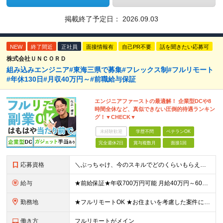
掲載終了予定日：
2026.09.03
NEW
終了間近
正社員
面接情報有
自己PR不要
話を聞きたい応募可
株式会社ＵＮＣＯＲＤ
組み込みエンジニア#東海三県で募集#フレックス制#フルリモート
#年休130日#月収40万円～#前職給与保証
エンジニアファーストの最適解！ 企業型DCや8
時間全休など、真似できない圧倒的待遇ランキン
グ！▼CHECK▼
未経験歓迎
学歴不問
ベテランOK
完全週休2日
賞与複数月
面接1回
応募資格
＼ぶっちゃけ、今のスキルでどのくらいもらえる？といった相談にも乗ります！／ ◎学歴不問 ◎C言語の読み書きができる方 ≪こんな方も歓迎します≫ ・新しい技術に挑戦したい方 ・将来のキャリアや給与につ
給与
★前給保証★年収700万円可能 月給40万円～60万円＋各種手当＋残業代全額支給 ＼代表が単価も還元も徹底交渉！／ 代表が直接取引先と交渉し、単価を強気に提示。 そこで得た利益は、しっかりメンバー
勤務地
★フルリモートOK ★お住まいを考慮した案件にアサインします ★転勤なし＆U/Iターン歓迎 【本社】愛知県名古屋市中村区名駅4丁目8-26 エニシオ名駅16F ┗関東・関西・愛知・九州のプロジェクト
働き方
フルリモートがメイン