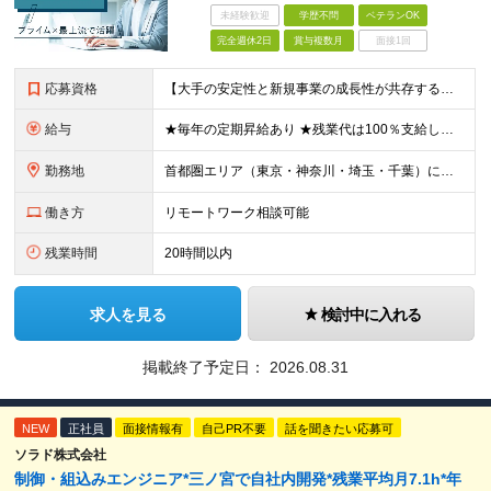
未経験歓迎
学歴不問
ベテランOK
完全週休2日
賞与複数月
面接1回
応募資格
【大手の安定性と新規事業の成長性が共存する場所で活躍しませんか？】 ・制御・組み込み領域での設計や開発実務経験 ★「今より上流の仕事にチャレンジしたい」という方も、 「管理＜モノづくり」を続けたいとい
給与
★毎年の定期昇給あり ★残業代は100％支給します 月給30万円～73万円＋賞与年2回 ┗年収例：400万円～1000万円 ※経験・能力を考慮し規定により決定します ※試用期間6ヶ月あり（期間中の
勤務地
首都圏エリア（東京・神奈川・埼玉・千葉）にて勤務いただきます。 【東京本社】 東京都千代田区紀尾井町4-1 ニューオータニガーデンコート21F ※(変更の範囲)上記を除く当社関連勤務地
働き方
リモートワーク相談可能
残業時間
20時間以内
求人を見る
検討中に入れる
掲載終了予定日：
2026.08.31
NEW
正社員
面接情報有
自己PR不要
話を聞きたい応募可
ソラド株式会社
制御・組込みエンジニア*三ノ宮で自社内開発*残業平均月7.1h*年