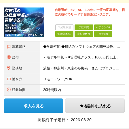
自動運転、EV、AI。 100年に一度の変革期を、日
立の技術でリードする開発エンジニア。
未経験歓迎
学歴不問
ベテランOK
完全週休2日
賞与複数月
面接1回
応募資格
◆学歴不問 ◆組込みソフトウェアの開発経験、またはモデルベース開発の知見をお持ちの方 ≪以下のいずれかの経験・スキルを歓迎します≫ ◆C、C++を用いた組込み開発経験 ┗ 車載系に限らず、民生機器や
給与
＜モデル年収＞ ■管理職クラス：1000万円以上 ■主任クラス：550万円以上 ■担当者クラス：430万円以上 月給25万円～＋賞与（年2回）＋各種手当 ※経験・能力などを考慮のうえ、当社規定により
勤務地
茨城・神奈川・東京の各拠点、またはプロジェクト先（メーカー常駐 ※リモートワーク（在宅勤務）可能な案件も多数あります。 ※希望を考慮いたします ◆勝田事業所：茨城県ひたちなか市堀口832-2 ◆
働き方
リモートワークOK
残業時間
20時間以内
求人を見る
検討中に入れる
掲載終了予定日：
2026.08.20