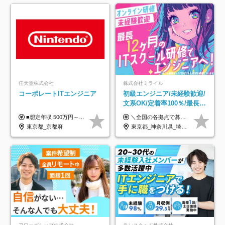
任天堂株式会社
株式会社ミライル
コーポレートITエンジニア
初級エンジニア/未経験歓迎/
文系OK/定着率100％/最長1
年の自社ITスクール研修あ
■想定年収 500万円～900万円 月給制 月給278,000円～ ※残業が発生した場合、残業代を別途全額支給します ※試用期間2ヶ月あり(待遇や給与に差異はありません)
＼全国の各拠点で募集中！／ 給与は以下の通り、勤務地により異なります。 札幌：月給23万円～27万円 仙台：月給22万円～26万円 新潟：月給22万円～26万円 東京：月給26万円～30万円 大阪：月給24万円～29万円 福岡：月給23.5万円～27万円 沖縄：月給21万円～26万円 ◎給与は知識や経験を考慮して決定します。 ◎残業は別途全額支給します。 ◎試用期間12カ月あり（給与は以下の通りです。その他条件に変更はありません） （試用期間の給与） 札幌：月給18.6万円～ 仙台：月給19万円～ 新潟：月給18万円～ 東京：月給22万円～ 大阪：月給20.8万円～ 福岡：月給19万円～ 沖縄：月給18万円～
り/年休130日
東京都_京都府
東京都_神奈川県_埼玉県_千葉県_大阪府_愛知県_北海道_青森県_岩手県_宮城県_秋田県_山形県_福島県_茨城県_栃木県_群馬県_新潟県_山梨県_長野県_富山県_石川県_福井県_静岡県_岐阜県_三重県_兵庫県_京都府_滋賀県_奈良県_和歌山県_広島県_岡山県_鳥取県_島根県_山口県_徳島県_香川県_愛媛県_高知県_福岡県_熊本県_佐賀県_長崎県_大分県_宮崎県_鹿児島県_沖縄県