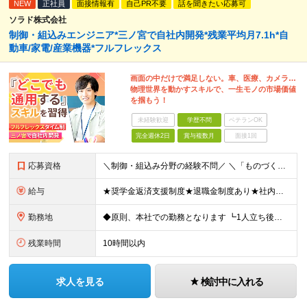
NEW
正社員
面接情報有
自己PR不要
話を聞きたい応募可
ソラド株式会社
制御・組込みエンジニア*三ノ宮で自社内開発*残業平均月7.1h*自
動車/家電/産業機器*フルフレックス
画面の中だけで満足しない。車、医療、カメラ…
物理世界を動かすスキルで、一生モノの市場価値
を掴もう！
未経験歓迎
学歴不問
ベテランOK
完全週休2日
賞与複数月
面接1回
応募資格
＼制御・組込み分野の経験不問／ ＼「ものづくりエンジニア」になりたい方はまずはご応募ください／ ◆何らかの開発を行ったことのある方 ※言語不問(オープン・Web系でも大丈夫です) ※独学で学習してき
給与
★奨学金返済支援制度★退職金制度あり★社内副業制度あり★家族手当あり ◆月給255,825～311,900円 ※固定残業代34,575～42,150円 (20時間分) を含む 超過分は別途割増支給
勤務地
◆原則、本社での勤務となります ┗1人立ち後はプロジェクト先での勤務となる可能性があります 【本社所在地】兵庫県神戸市中央区江戸町104番地 江戸町104ビル5階 ◎様々な製品開発プロジェクトをご
残業時間
10時間以内
求人を見る
検討中に入れる