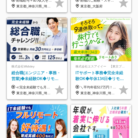
前職給与＋αの収入を保証 月給42万円～120万円＋各種手当＋賞与 給与基準が明確かつ高還元です。 一人ひとりが安定した環境のもと、長く活躍できる職場を目指しています。 ※平均年収650万円 ・還元率83％ ・各種手当について 職能手当／職務手当／資格手当／営業手当 など ※前職での経験・能力、給与などを考慮の上、当社規定により優遇いたします ※試用期間あり（3ヶ月／期間中の条件に変動はありません） ※上記金額には固定残業代（78,948円～225,564円/月30時間分）を含みます 超過分は別途全額支給いたします ・年収UPを保証 過去には転職時に〈年収200万円UP〉したエンジニアも在籍しています。入社時だけでなく、入社後も安心の給与水準で働ける環境です。キャリアや技術力が正当に評価されていないと感じていたら、一度面接でお話ししましょう！ 当社では管理職の人数は最低限にし、無駄な管理をしません。その費用削減分を社員の給与に還元しています！
前職のご経験・スキル等を考慮して決定します。
利用率9割｜独立支援・副業
東京都_神奈川県_埼玉県_千葉県_大阪府_愛知県_北海道_青森県_岩手県_宮城県_秋田県_山形県_福島県_茨城県_栃木県_群馬県_新潟県_山梨県_長野県_富山県_石川県_福井県_静岡県_岐阜県_三重県_兵庫県_京都府_滋賀県_奈良県_和歌山県_広島県_岡山県_鳥取県_島根県_山口県_徳島県_香川県_愛媛県_高知県_福岡県_熊本県_佐賀県_長崎県_大分県_宮崎県_鹿児島県_沖縄県
東京都_大阪府
制度
株式会社Widsley
株式会社エスアイイー 【東京プロマーケット上場】
総合職(エンジニア・事務・
ITサポート事務◆完全未経
営業)◆未経験OK◆リモー
験OK◆年休134日◆リモー
トあり◆残業月3h◆服装髪
トOK◆残業月7h以下◆賞与
≪完全未経験でも月給40万円以上も可能です！≫ -------------- 【1】ITエンジニア 月給26万円～50万円＋プロジェクト手当＋資格手当 【2】IT事務、営業事務 月給26万円～50万円＋プロジェクト手当＋資格手当 ≪【1】【2】共通≫ ★上記給与には固定残業代20時間分(月3万719円～)を含みます。残業が超過した場合は、追加支給します(残業は月平均3時間とほぼ発生しません。残業がなくても、固定残業代は支給されます) ★試用期間6ヵ月あり（期間中は月給23万1000円～。固定残業代20時間分3万719円～を含む／超過分は別途支給） -------------- 【3】SES営業、SaaS営業 月給30万円以上＋インセンティブ＋各種手当 ★上記給与には固定残業代45時間分(月7万6967円～)を含みます。残業が超過した場合は、追加支給します(残業は月平均3時間とほぼ発生しません。残業がなくても、固定残業代は支給されます) ★試用期間6ヵ月あり(期間中も給与や福利厚生は同じです)
＼平均年収517万円！入社5年目まで毎年必ず昇給／ ■賞与年3回 ■年収800万円以上も可 ■入社3年以上の平均年収469.2万円 月給23万2000円以上＋賞与年3回＋各種手当 ☆入社5年目まで最大1万5000円の定期昇給を確約 ┃各種手当充実 ・規定の資格を取得すれば、2000円～5万円を毎月支給（2万4000円～60万円／年） ・研修中に取得した取得率95％の資格でも研修後の給料UP ※月給は年齢・経験・能力を考慮して、優遇いたします ※上記月給金額は固定残業代（20時間/3万1300円円以上）を含み、超過分は別途支給いたします ※試用期間（6ヶ月）は月給に変動はありますが、その他待遇に差異はありません ├入社後1ヶ月～3ヶ月間は、月給20万1900円となります └上記金額は固定残業代（10時間／1万6000円）を含み、超過分は別途支給いたします
型自由
年3回◆5年目まで必ず昇給
東京都_神奈川県_埼玉県_千葉県_大阪府_愛知県_北海道_青森県_岩手県_宮城県_秋田県_山形県_福島県_茨城県_栃木県_群馬県_新潟県_山梨県_長野県_富山県_石川県_福井県_静岡県_岐阜県_三重県_兵庫県_京都府_滋賀県_奈良県_和歌山県_広島県_岡山県_鳥取県_島根県_山口県_徳島県_香川県_愛媛県_高知県_福岡県_熊本県_佐賀県_長崎県_大分県_宮崎県_鹿児島県_沖縄県
東京都_神奈川県_埼玉県_千葉県_大阪府_愛知県_北海道_青森県_岩手県_宮城県_秋田県_山形県_福島県_茨城県_栃木県_群馬県_新潟県_山梨県_長野県_富山県_石川県_福井県_静岡県_岐阜県_三重県_兵庫県_京都府_滋賀県_奈良県_和歌山県_広島県_岡山県_鳥取県_島根県_山口県_徳島県_香川県_愛媛県_高知県_福岡県_熊本県_佐賀県_長崎県_大分県_宮崎県_鹿児島県_沖縄県