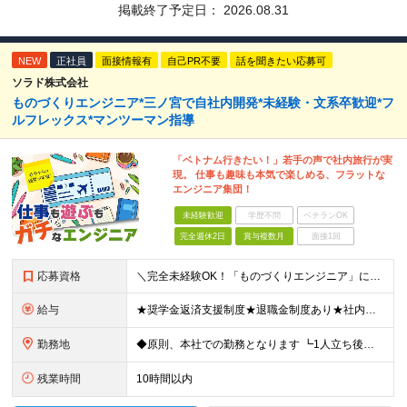
掲載終了予定日：
2026.08.31
NEW
正社員
面接情報有
自己PR不要
話を聞きたい応募可
ソラド株式会社
ものづくりエンジニア*三ノ宮で自社内開発*未経験・文系卒歓迎*フ
ルフレックス*マンツーマン指導
「ベトナム行きたい！」若手の声で社内旅行が実
現。 仕事も趣味も本気で楽しめる、フラットな
エンジニア集団！
未経験歓迎
学歴不問
ベテランOK
完全週休2日
賞与複数月
面接1回
応募資格
＼完全未経験OK！「ものづくりエンジニア」になりたい方大歓迎／ “ものに命を吹き込む仕事”というフレーズに少しでもワクワクした方は、まずはご応募ください！ ◆専門学校卒以上の方（専門、短大、高専、大
給与
★奨学金返済支援制度★退職金制度あり★社内副業制度あり★家族手当あり ◆月給250,900～311,900円 ※固定残業代33,900～42,150円 (20時間分) を含む ※超過分は別途割増支給
勤務地
◆原則、本社での勤務となります ┗1人立ち後はプロジェクト先での勤務となる可能性があります 【本社所在地】兵庫県神戸市中央区江戸町104番地 江戸町104ビル5階 ◎様々な製品開発プロジェクトをご
残業時間
10時間以内