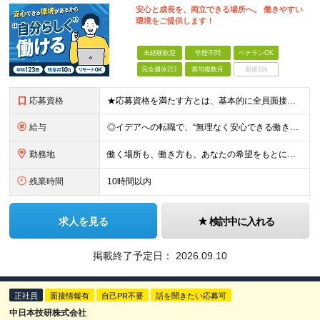
安心と成長を、両立できる場所へ。 働きやすい
環境をご提供します！
未経験歓迎
学歴不問
ベテランOK
完全週休2日
賞与複数月
面接1回
応募資格
★応募資格を満たす方とは、基本的に全員面接！ イデアは人柄と想いを大切にしています。 「もう少し自分に合った環境で働きたい」「安心できるチームで力を発揮したい」 ──そんな気持ちでの応募も大歓迎です。
給与
◎イデアへの転職で、“無理なく安心できる働き方”を。 月給35万円〜＋賞与年2回（前年度実績4ヶ月分） ★経験・スキル・年齢をしっかり考慮し決定します ★時間外手当は全額支給 ★試用期間6ヵ月（雇用
勤務地
働く場所も、働き方も、あなたの希望をもとに決めていきます。 本社のある静岡を中心に、関東・東海エリアで多彩なプロジェクトを展開中。 在宅・出社・リモート併用など、ライフスタイルに合わせて選べます。
残業時間
10時間以内
求人を見る
検討中に入れる
掲載終了予定日：
2026.09.10
正社員
面接情報有
自己PR不要
話を聞きたい応募可
中日本技研株式会社