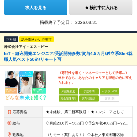
求人を見る
検討中に入れる
掲載終了予定日：
2026.08.31
正社員
話を聞きたい応募可
株式会社アイ・エス・ビー
IoT・組込開発エンジニア/受託開発多数/賞与4.5カ月/独立系SIer/就
職人気ベスト50※/リモート可
《専門性を磨く・マネージャーとして活躍…》
当社でなら、あなたのキャリアを理想の色に変え
られます。
未経験歓迎
学歴不問
ベテランOK
完全週休2日
賞与複数月
面接1回
応募資格
★未経験、第二新卒歓迎！ ★エンジニアとしてキャリアを構築したい方大歓迎！ ★リーダー・マネジメント志向をお持ちの方大歓迎！ 《上流工程へのステップアップを目指す方歓迎》 「保守・改修・テスト経験を
給与
◇月給23万円～56万円 ◇予定年収400万円～925万円 ※残業代全額支給 ※試用期間4カ月 （給与・待遇・雇用形態に差異無し） ◇通勤手当：上限50,000円／月 ◇子育て手当：8,500円（1
勤務地
《リモート案件あり！》 ◇本社／東京都港区港南2-16-3 品川グランドセントラルタワー ◇各事業所／東京、静岡、山梨、大阪、宮城、愛知 ※案件によっては客先勤務の可能性あり ※(変更の範囲)上記