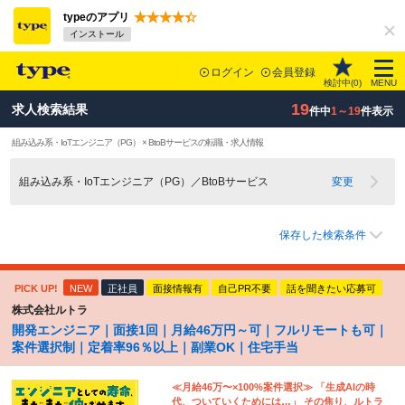
typeのアプリ
インストール
ログイン
会員登録
検討中(
0
)
MENU
19
求人検索結果
件中
1～19
件表示
組み込み系・IoTエンジニア（PG） × BtoBサービスの転職・求人情報
組み込み系・IoTエンジニア（PG）／BtoBサービス
変更
保存した検索条件
PICK UP!
NEW
正社員
面接情報有
自己PR不要
話を聞きたい応募可
株式会社ルトラ
開発エンジニア｜面接1回｜月給46万円～可｜フルリモートも可｜
案件選択制｜定着率96％以上｜副業OK｜住宅手当
≪月給46万〜×100%案件選択≫ 「生成AIの時
代、ついていくためには…」 その焦り、ルトラ