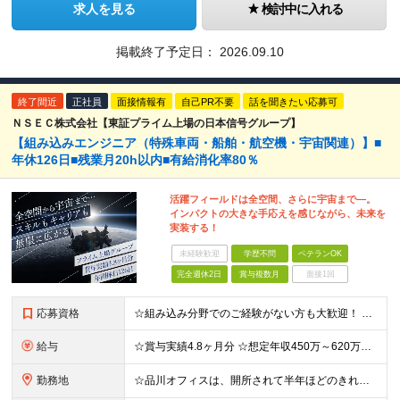
求人を見る
検討中に入れる
掲載終了予定日：
2026.09.10
終了間近
正社員
面接情報有
自己PR不要
話を聞きたい応募可
ＮＳＥＣ株式会社【東証プライム上場の日本信号グループ】
【組み込みエンジニア（特殊車両・船舶・航空機・宇宙関連）】■
年休126日■残業月20h以内■有給消化率80％
活躍フィールドは全空間、さらに宇宙まで―。
インパクトの大きな手応えを感じながら、未来を
実装する！
未経験歓迎
学歴不問
ベテランOK
完全週休2日
賞与複数月
面接1回
応募資格
☆組み込み分野でのご経験がない方も大歓迎！ これまで使用した言語、経験を活かしていただけます。 ■学歴不問 ■開発エンジニアとしての実務経験をお持ちの方（年数・分野不問）
給与
☆賞与実績4.8ヶ月分 ☆想定年収450万～620万円 月給27万～37万円 ※経験・スキルなどを考慮し、決定します ※残業代全額支給 ※試用期間3ヶ月あり（期間中の待遇・雇用形態に差異はありませ
勤務地
☆品川オフィスは、開所されて半年ほどのきれいな新オフィス！ 品川または相模原のオフィスにてご勤務いただきます。勤務地は希望を考慮して決定します。 ■オフィスFAST（品川） ※2025年12月開所