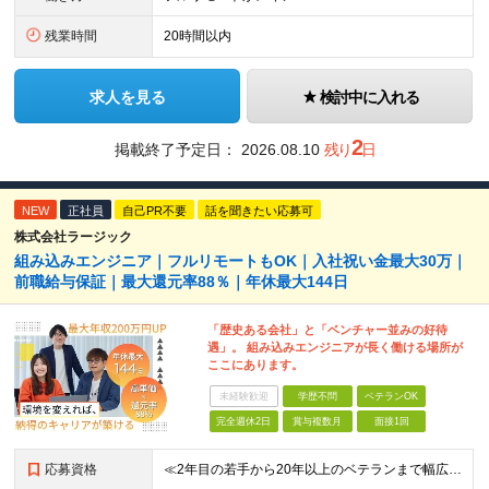
残業時間
20時間以内
求人を見る
検討中に入れる
2
掲載終了予定日：
2026.08.10
残り
日
NEW
正社員
自己PR不要
話を聞きたい応募可
株式会社ラージック
組み込みエンジニア｜フルリモートもOK｜入社祝い金最大30万｜
前職給与保証｜最大還元率88％｜年休最大144日
「歴史ある会社」と「ベンチャー並みの好待
遇」。 組み込みエンジニアが長く働ける場所が
ここにあります。
未経験歓迎
学歴不問
ベテランOK
完全週休2日
賞与複数月
面接1回
応募資格
≪2年目の若手から20年以上のベテランまで幅広く活躍！≫ ■組込系開発の実務経験をお持ちの方(フェーズや言語、リーダー経験などは一切不問) ■学歴不問 ＼下記経験をお持ちの方は優遇します／ ●C言語