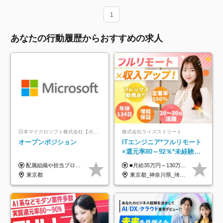
1
あなたの行動履歴からおすすめの求人
日本マイクロソフト株式会社【ポジションマッチ登録】
株式会社ライズストリート
オープンポジション
ITエンジニア*フルリモート
×還元率80～92％*未経験歓
迎*年休134日*月給35万～*
配属組織や担当プロジェクトにより異なります。 ▼参考情報 ----------------------- 年俸650万～（1/12を月々支給） ※経験、能力を考慮の上、当社規定により優遇いたします。 ※時間外、休日出勤、深夜手当に対する賃金も基本年俸に含みます。
■月給35万円～130万円＋賞与年2回＋各種手当 ※システムエンジニアの経験をお持ちの方は月給41万円以上＋賞与年2回（108万円～）＋手当 ■単価（年収）アップのチャンスは最大年12回 ※残業代は1分単位で100％全額支給。サービス残業などは一切ありません ※試用期間6ヵ月（試用期間中の待遇・給与に差はありません）
定着率100%
東京都
東京都_神奈川県_埼玉県_千葉県_大阪府_愛知県_北海道_青森県_岩手県_宮城県_秋田県_山形県_福島県_茨城県_栃木県_群馬県_新潟県_山梨県_長野県_富山県_石川県_福井県_静岡県_岐阜県_三重県_兵庫県_京都府_滋賀県_奈良県_和歌山県_広島県_岡山県_鳥取県_島根県_山口県_徳島県_香川県_愛媛県_高知県_福岡県_熊本県_佐賀県_長崎県_大分県_宮崎県_鹿児島県_沖縄県