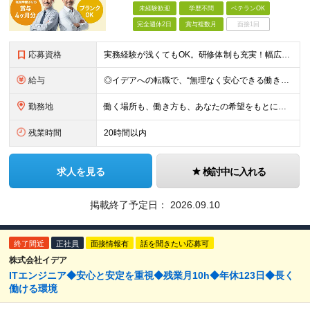
未経験歓迎
学歴不問
ベテランOK
完全週休2日
賞与複数月
面接1回
応募資格
実務経験が浅くてもOK。研修体制も充実！幅広いプロジェクトで ■学歴不問 ■以前、エンジニアとして就業経験のある方歓迎！ ＼1つでも当てはまれば、大歓迎！／ ◇設計業務経験（機械・制御など分野不問
給与
◎イデアへの転職で、“無理なく安心できる働き方”を。 月給35万円〜＋賞与年2回（前年度実績4ヶ月分） ★経験・スキル・年齢をしっかり考慮し決定します ★時間外手当は全額支給 ★試用期間6ヵ月（雇用
勤務地
働く場所も、働き方も、あなたの希望をもとに決めていきます。 本社のある静岡を中心に、関東・東海エリアで多彩なプロジェクトを展開中。 在宅・出社・リモート併用など、ライフスタイルに合わせて選べます。
残業時間
20時間以内
求人を見る
検討中に入れる
掲載終了予定日：
2026.09.10
終了間近
正社員
面接情報有
話を聞きたい応募可
株式会社イデア
ITエンジニア◆安心と安定を重視◆残業月10h◆年休123日◆長く
働ける環境