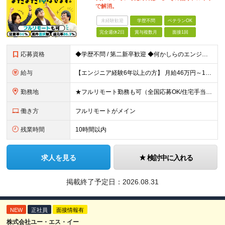
で解消。
未経験歓迎
学歴不問
ベテランOK
完全週休2日
賞与複数月
面接1回
応募資格
◆学歴不問 / 第二新卒歓迎 ◆何かしらのエンジニア経験をお持ちの方 （言語・期間・フェーズ不問） 経験浅めの方も遠慮なくご応募ください！ ■入社前Q＆A ────── ◎実力に見合った報酬が手に
給与
【エンジニア経験6年以上の方】 月給46万円～100万円（固定残業代含む） ※上記月給には月30時間分の固定残業代（月8万7,400円～月19万円）を含む。超過分は全額支給。 【エンジニア経験4年以
勤務地
★フルリモート勤務も可（全国応募OK/住宅手当を支給します） ※案件によって常駐が必要になる場合があります。 ※希望がない限り、転勤はありません ※U・Iターン歓迎 ★ルトラの社員は全国各地で活躍中
働き方
フルリモートがメイン
残業時間
10時間以内
求人を見る
検討中に入れる
掲載終了予定日：
2026.08.31
NEW
正社員
面接情報有
株式会社ユー・エス・イー