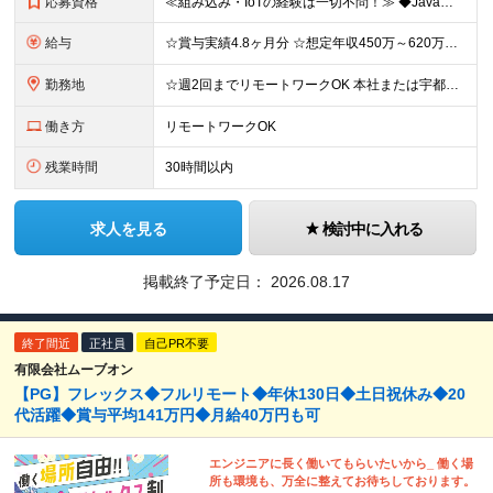
応募資格
≪組み込み・IoTの経験は一切不問！≫ ◆Java、PHP、Python、C#など、何らかのシステム開発経験をお持ちの方 ┗「Webアプリの経験しかない」という方も大歓迎！ Java、PHP、Pyt
給与
☆賞与実績4.8ヶ月分 ☆想定年収450万～620万円 月給27万～37万円 ※経験・スキルなどを考慮し、決定します ※残業代全額支給 ※試用期間3ヶ月あり（期間中の待遇・雇用形態に差異はありませ
勤務地
☆週2回までリモートワークOK 本社または宇都宮サテライトオフィスのいずれかとなります。勤務先は希望を考慮して決定します。 ■本社 埼玉県久喜市江面字大谷1836-1 ■宇都宮サテライトオフィス
働き方
リモートワークOK
残業時間
30時間以内
求人を見る
検討中に入れる
掲載終了予定日：
2026.08.17
終了間近
正社員
自己PR不要
有限会社ムーブオン
【PG】フレックス◆フルリモート◆年休130日◆土日祝休み◆20
代活躍◆賞与平均141万円◆月給40万円も可
エンジニアに長く働いてもらいたいから_ 働く場
所も環境も、万全に整えてお待ちしております。