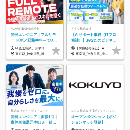
FLARETECH株式会社
ＦＴＣ株式会社
開発エンジニア｜フルリモ
【AIサポート事務（ITプロ
ートOK／経験半年～でOK
候補）】あなたのビジネス
／実質還元率80～90%／前
経験をAI業界で活かす◆IT
☑︎ 直近実績、月平均17,000円の昇給 ☑︎ 前職給与100%保証 ☑︎ 実質還元率80～90% ☑︎ 待機時も給与は満額支給 月給35万円～70万円＋交通費など各種手当 ※想定年収：4,200,000円～10,560,000円 ※経験・能力等を考慮の上で決定します。 ※上記金額には、みなし残業手当（50時間分・104,000円～212,000円）を含みます。超過分は別途追加支給します。 ┗残業時間は月平均10時間、多い時でも20時間程度と安定しております ★単価連動型の給与体系ではないため、万が一待機になってもその間の給与は満額支給しています。 ＜1年間の昇給事例をご紹介！＞ ・20代/フロントエンドエンジニア：月給274,000円→月給362,000円（＋88,000円/月） ・20代/iOSエンジニア：月給237,000円→月給287,000円（＋50,000円/月） ・20代/Androidエンジニア：月給316,000円→月給374,000円（＋58,000円/月） ・30代/Javaエンジニア（上流）：月給340,000円→月給418,000円（＋78,000円/月） ・30代/PMO：月給340,000円→月給418,000円（＋78,000円/月）
【前職給与保証】 ■未経験者： 月給30万円～35万円 ■ローキャリア（経験目安1年程度）： 月給35万円～40万円 ■経験者（経験目安3年以上）： 月給40万円～60万円 ■即戦力（経験目安5年以上）： 月給45万円～80万円 ※上記金額には固定残業代30時間分 【未経験者5万5000円～7万3000円、 ローキャリア6万4000円～7万3000円、 経験者5万8000円～10万9000円、 即戦力8万2000円～14万5000円】を含みます。 ※30時間を超える場合は追加で全額支給します。 ※経験・能力・前職給与などを総合的に評価したうえでご納得いただけるよう個別決定。 未経験者の場合、前職給与とポテンシャルを査定のうえ決定いたします。 ※日本国内でのIT業界経験、または同等の実務経験と能力に応じて決定します。 ※前職給与は日本円かつ、日本国内での実績に基づき評価します。 【納得の評価システム】 ★クォーター毎に査定する評価制度導入！ 明確な評価基準で翌年度年収を上げましょう！ ★評価対象期間に在籍中のほとんどの社員が昇給し 年収アップを実現しています！ ★様々なインセンティブ制度を用意し多角的に正当評価しています！ ※試用期間6カ月（期間中の待遇等に差異なし）
給保証／AI系など最先端案
未経験OK◆目指せるコンサ
東京都_神奈川県_埼玉県_千葉県_大阪府_愛知県_北海道_青森県_岩手県_宮城県_秋田県_山形県_福島県_茨城県_栃木県_群馬県_新潟県_山梨県_長野県_富山県_石川県_福井県_静岡県_岐阜県_三重県_兵庫県_京都府_滋賀県_奈良県_和歌山県_広島県_岡山県_鳥取県_島根県_山口県_徳島県_香川県_愛媛県_高知県_福岡県_熊本県_佐賀県_長崎県_大分県_宮崎県_鹿児島県_沖縄県
東京都_神奈川県_埼玉県_千葉県
件多数
ル
株式会社アイ・ディ・エイチ
コクヨ株式会社【ポジションマッチ登録】
開発エンジニア｜面接1回｜
オープンポジション【ポジ
案件単価還元率83％｜給与
ションマッチ登録】
UP保証｜年休140日｜在宅