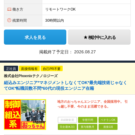
働き方
リモートワークOK
残業時間
30時間以内
求人を見る
検討中に入れる
掲載終了予定日：
2026.08.27
正社員
面接情報有
自己PR不要
株式会社Phoenixテクノロジーズ
組込みエンジニア*マネジメントしなくてOK*最先端技術じゃなく
てOK*転職回数不問*60代の現役エンジニア在籍
地方のおっちゃんエンジニア、全国採用中。 引
っ越し不要、今のまま活躍できる。
未経験歓迎
学歴不問
ベテランOK
完全週休2日
賞与複数月
面接1回