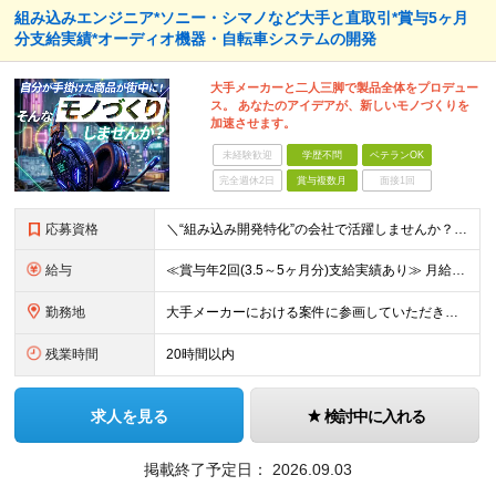
組み込みエンジニア*ソニー・シマノなど大手と直取引*賞与5ヶ月
分支給実績*オーディオ機器・自転車システムの開発
大手メーカーと二人三脚で製品全体をプロデュー
ス。 あなたのアイデアが、新しいモノづくりを
加速させます。
未経験歓迎
学歴不問
ベテランOK
完全週休2日
賞与複数月
面接1回
応募資格
＼“組み込み開発特化”の会社で活躍しませんか？／ ◆組み込み系システムの開発経験 ◆学歴不問 ＜こんな方をお待ちしてます！＞ ◎モノづくりを突き詰めていきたい職人気質の方 ◎指示待ちではなく、主体的
給与
≪賞与年2回(3.5～5ヶ月分)支給実績あり≫ 月給35万円～45万円＋賞与年2回＋交通費(月5万円まで)＋資格取得支援・手当あり＋時間外手当(100％支給) ※経験・知識・技術などを最大限考慮した
勤務地
大手メーカーにおける案件に参画していただきます！ 当社メンバーがメインとなっているチームに配属されるので、ご安心ください。 もちろん、希望もしっかりと考慮します。 ■東京本社、大阪事務所、および東京
残業時間
20時間以内
求人を見る
検討中に入れる
掲載終了予定日：
2026.09.03