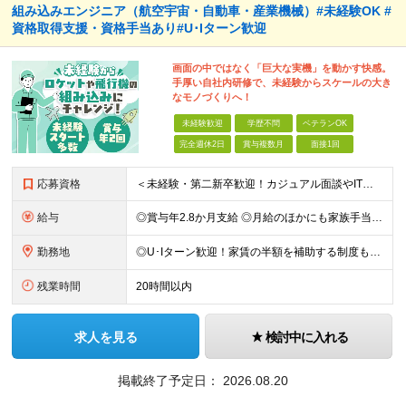
組み込みエンジニア（航空宇宙・自動車・産業機械）#未経験OK #
資格取得支援・資格手当あり#U･Iターン歓迎
画面の中ではなく「巨大な実機」を動かす快感。
手厚い自社内研修で、未経験からスケールの大き
なモノづくりへ！
未経験歓迎
学歴不問
ベテランOK
完全週休2日
賞与複数月
面接1回
応募資格
＜未経験・第二新卒歓迎！カジュアル面談やIT体験会も実施中＞ ■学歴不問 ■普通自動車免許（AT限定可）をお持ちの方 ≪こんな方にピッタリ≫ □ 画面の中のバグ探しだけでなく、物理的に動く「実機
給与
◎賞与年2.8か月支給 ◎月給のほかにも家族手当や資格手当、家賃補助など嬉しい手当てが充実！ 月給：24万円～35万円＋交通費＋賞与年2回 ※経験・能力・年齢などを考慮の上、当社規定により決定しま
勤務地
◎U･Iターン歓迎！家賃の半額を補助する制度もあり！ ◎勤務先は愛知県内の各プロジェクト先です。 通勤のしやすさを考慮して決定します。 ★ちなみに… 名古屋市の平均家賃は約5.5万円〜6.5万円(
残業時間
20時間以内
求人を見る
検討中に入れる
掲載終了予定日：
2026.08.20