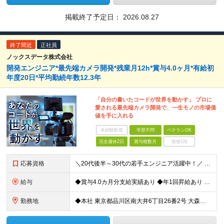
掲載終了予定日：
2026.08.27
終了間近
正社員
ノックスデータ株式会社
開発エンジニア*最先端カメラ開発*残業月12h*賞与4.0ヶ月*有給初
年度20日*平均勤続年数12.3年
「自分の書いたコードが世界を動かす」 プロに
愛される最先端カメラ開発で、一生モノの市場価
値を手に入れる
未経験歓迎
学歴不問
ベテランOK
完全週休2日
賞与複数月
面接1回
応募資格
＼20代後半～30代の若手エンジニア活躍中！／ ＼開発言語や開発領域は一切不問！／ ◆ITエンジニアとしての開発実務（基本設計、実装、テストいずれか）の経験をお持ちの方 ◆学歴不問 ★求める人物像
給与
◆賞与4.0カ月分支給実績あり ◆年1回昇給あり ＼基本的に前給以上保証！／ ◆月給28万円～65万円+賞与年2回 ※あなたのご年齢やご経験、前職給与等を考慮し、決定いたします ※詳細は面接時にご
勤務地
◆本社 東京都品川区南大井6丁目26番2号 大森ベルポート B館10階 ◆名古屋営業所 愛知県名古屋市中村区名駅4-2-25 名古屋ビルディング桜館 6階603号 ◆各プロジェクト先での勤務 東京