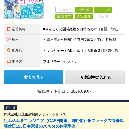
未経験歓迎
学歴不問
ベテランOK
完全週休2日
賞与複数月
面接1回
応募資格
■何かしらの開発経験をお持ちの方（言語・領域・工程・年数は不問） ■学歴不問
給与
＼賞与平均支給額141万円(2023年度)／ 月給35万円～＋交通費全額支給＋賞与年2回 【指示なく設計できる方】 月給35万円～＋交通費全額支給＋賞与年2回 【VB6、C#等の他者のプログラムを
勤務地
＼フルリモートOK／ 本社：大阪市淀川区西中島3-19-13 第2ユヤマビル4F (変更の範囲)上記を除く当社関連勤務地 ※関西に本社あり※
働き方
フルリモートがメイン
求人を見る
検討中に入れる
掲載終了予定日：
2026.09.07
正社員
株式会社日立産業制御ソリューションズ
組み込み系エンジニア（CASE関連、自動化）◆フレックス制◆年
間休日126日◆家賃の70％分の住宅手当