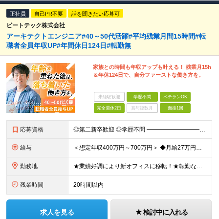
正社員
自己PR不要
話を聞きたい応募可
ビートテック株式会社
アーキテクトエンジニア#40～50代活躍#平均残業月間15時間#転
職者全員年収UP#年間休日124日#転勤無
家族との時間も年収アップも叶える！ 残業月15h
＆年休124日で、自分ファーストな働き方を。
未経験歓迎
学歴不問
ベテランOK
完全週休2日
賞与複数月
面接1回
応募資格
◎第二新卒歓迎 ◎学歴不問 ━━━━━━━━━━━━━━━━ ■何らかの開発経験をお持ちの方 ━━━━━━━━━━━━━━━━ ＜歓迎要素＞ ＊RTOSやLinux開発経験 ＊車載機器開発経験（上流
給与
＜想定年収400万円～700万円＞ ◆月給27万円～48万円＋各種手当（交通費全額支給／役職手当／在宅手当など） ※これまでの経験やスキルを考慮のうえ、当社規定に沿って決定します。 ※6ヶ月間の試用期
勤務地
★業績好調により新オフィスに移転！★転勤なし★希望を考慮した上で勤務地を決定します！ 関東（東京都、神奈川県）または大阪、福岡のプロジェクト先での勤務となります。 ＜東京本社＞ 東京都品川区大崎4
残業時間
20時間以内
求人を見る
検討中に入れる