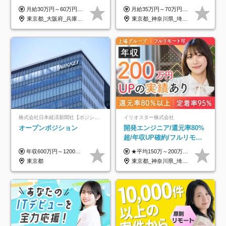
ト案件多数*残業ほぼ0*通院
与減ナシ｜年収50万円アッ
月給30万円～60万円+住宅手当+職能手当+役職手当+決算賞与+報奨金 ※経験・能力を考慮し、優遇します ※給与には20時間分のみなし時間外手当(3万7000円以上)を含みます(超過時間分は別途追加支給) ※試用期間3～6ヵ月あり(その間の給与、待遇に差異なし) ※場合によって契約社員での採用の可能性あり(面接時に応相談)
月給35万円～70万円（固定残業代30時間分63,869円～を含む）+賞与年1回 ※30時間を超える分は別途支給します ●これまでのご経験・スキル・前職給与をできる限り考慮します ●待機期間も給与を100％支給します ●試用期間中も給与や福利厚生は同じです ≪年収を維持しながら長く働けます！≫ 一般的な企業では55歳や60歳を機に年収が下がりますが、 当社は役職などではなく「スキルや経験」で評価。 エンジニアとして長く働きながら あなたにふさわしい年収を維持できます！
のための半休制度あり
プ実績／昇給率92％（直近3
東京都_大阪府_兵庫県_京都府_福岡県
東京都_神奈川県_埼玉県_千葉県
年）
株式会社日本経済新聞社【ポジションマッチ登録】
イリオスター株式会社
オープンポジション
開発エンジニア/還元率80%
超/年収UP確約/フルリモ
OK/年休130日/平均残業7h/
年収600万円～1200万円 ※上記年収は、想定年収です。住居費補助、子手当などの各種手当を含む金額です。 ※経験・能力等を考慮の上、当社規定により決定します。
★平均150万～200万円年収UPを実現！ ★前職給与を100％保証！ ★案件内容の開示・明確な評価体制あり ⇒クライアント評価で即昇給を実現したケースも◎ ★年12回（毎月昇給チャンスあり） ■月給35万円～103万円 ※経験・能力・前職給与を考慮し、決定 ※上記給与には月30時間分(6万6500円以上)の固定残業代が含まれます。超過分は手当として別途支給します ※試用期間3ヶ月あり(期間中の給与・待遇面に差異はありません) ▼収入アップの実例をご紹介 ───────────── ★働き方改革をした30代男性（PG） 子どもが生まれたばかりなのに、忙しい現場で残業も月50～60時間が当たり前。 ⇒残業ほぼゼロ＆週3リモートの働き方に！しかも給与もアップ！ ★収入アップした30代男性（PM） 子供が3人いて家計も苦しく、残業代で稼ぐ日々… ⇒残業をたくさんしていた年収額より、100万円以上アップしました！
約2万件の案件から選択
東京都
東京都_神奈川県_埼玉県_千葉県_大阪府_愛知県_北海道_青森県_岩手県_宮城県_秋田県_山形県_福島県_茨城県_栃木県_群馬県_新潟県_山梨県_長野県_富山県_石川県_福井県_静岡県_岐阜県_三重県_兵庫県_京都府_滋賀県_奈良県_和歌山県_広島県_岡山県_鳥取県_島根県_山口県_徳島県_香川県_愛媛県_高知県_福岡県_熊本県_佐賀県_長崎県_大分県_宮崎県_鹿児島県_沖縄県