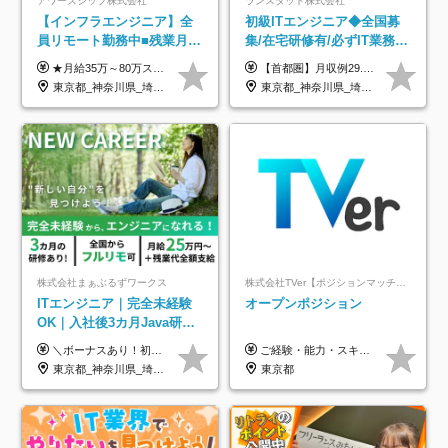
アワーズシップ株式会社
ランスタッド株式会社
【インフラエンジニア】全
初級ITエンジニア◆全国募
員リモート勤務中■残業月
集/在宅研修有/必ずIT業務配
3h■最大3ヶ月の連休あり■
属/月収例29.5万円/Web面接
★月給35万～80万スタートも可 【未経験の方】 ■月給26万～80万＋賞与年2回（年2ヶ月分） 【何かしらのインフラエンジニア経験をお持ちの方】 ■月給35万～80万＋賞与年2回（年2ヶ月分） ※スキル・経験などを考慮し決定します ※試用期間6ヶ月あり。期間中は契約社員となります。その他の待遇に差異はありません（試用期間終了後、昇給の可能性あり） ※上記金額には固定残業代（月30時間分／4万9600円～15万2600円）を含みます。超過分は別途支給いたします。 ＼頑張りはインセンティブで還元！／ クライアントに貢献度を評価され、当社のエンジニアが追加で案件に参画することになるなど、会社にとって利益になる行動はしっかり評価します。 会社の成長に貢献できていることを実感でき、「もっと頑張ろう」と思える体制づくりを整えています！
【首都圏】月収例29.5万円（月給26万円＋諸手当） 【東海・関西】月収例28.5万円（月給25万円＋諸手当） 【九州】月収例26万円（月給23万円＋諸手当） ※経験・スキル・前職給与を踏まえ、総合的に判断して決定します。 例：首都圏 月収例31万円（月給27万円＋諸手当） ◆各種手当 ・通勤手当（上限4万円まで） ・残業代手当（1分単位で全額支給） ※固定残業代制は採用しておりません ・深夜勤務手当 ・資格取得支援（ランクに応じてお祝い金1万円～10万円を支給） ◆昇給：年1回 ◆補足 ・研修中1ヶ月間は、時給1670円となります。 ・試用期間6ヶ月あり。その間の待遇に変更はありません。 ※詳細は面接時にご案内します。
年休126日■20～30代活躍
1回/SE
東京都_神奈川県_埼玉県_千葉県_大阪府
東京都_神奈川県_埼玉県_千葉県_大阪府_愛知県_兵庫県_京都府_福岡県
中！
株式会社まぁぶるずワークス
株式会社TVer【ポジションマッチ登録】
ITエンジニア｜完全未経験
オープンポジション
OK｜入社後3カ月Java研修
｜リモート率8割以上｜充実
＼ボーナスあり！初年度から年収300万円以上／ ■月給25万円～35万円＋残業代全額支給＋各種手当＋賞与年1回 ◎経験・年齢・スキルなどを考慮し、できるだけ優遇します ◎試用期間中(3カ月)は契約社員で、月給21万円＋諸手当になります。 (試用期間中は残業が発生しません。その他の待遇に変更はありません) ----------------- ＼3つの評価軸！実力次第で早期収入アップ！／ 【1】スキル(IT理解、実装力、設計) 【2】実務力(現場評価、コミュ力、品質) 【3】姿勢(自走力、意欲、責任感) この3つの評価軸で、3カ月ごとに評価。社内グレードにより、給与が決まる明確な仕組みです。何ができれば給与が上がるのか分かりやすく、実力や努力次第で早期に収入を増やせます！ 【固定残業代について】 なし（残業代は、実際の労働時間に応じて別途全額支給）
ご経験・能力・スキル等により、当社基準にて優遇・相談のうえ決定いたします。
のキャリア支援｜残業月10h
東京都_神奈川県_埼玉県_千葉県_大阪府_愛知県_北海道_青森県_岩手県_宮城県_秋田県_山形県_福島県_茨城県_栃木県_群馬県_新潟県_山梨県_長野県_富山県_石川県_福井県_静岡県_岐阜県_三重県_兵庫県_京都府_滋賀県_奈良県_和歌山県_広島県_岡山県_鳥取県_島根県_山口県_徳島県_香川県_愛媛県_高知県_福岡県_熊本県_佐賀県_長崎県_大分県_宮崎県_鹿児島県_沖縄県
東京都