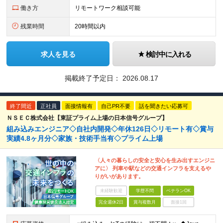
働き方
リモートワーク相談可能
残業時間
20時間以内
求人を見る
検討中に入れる
掲載終了予定日：
2026.08.17
終了間近
正社員
面接情報有
自己PR不要
話を聞きたい応募可
ＮＳＥＣ株式会社【東証プライム上場の日本信号グループ】
組み込みエンジニア◇自社内開発◇年休126日◇リモート有◇賞与
実績4.8ヶ月分◇家族・技術手当有◇プライム上場
〈人々の暮らしの安全と安心を生み出すエンジニ
アに〉 列車や駅などの交通インフラを支えるや
りがいがあります。
未経験歓迎
学歴不問
ベテランOK
完全週休2日
賞与複数月
面接1回