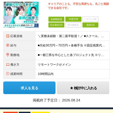
キャリアのことも、不安な気持ちも、丸ごと相談
できる会社です。
未経験歓迎
学歴不問
ベテランOK
完全週休2日
賞与複数月
面接1回
応募資格
＼実務未経験・第二新卒歓迎！／ ■スクール、職業訓練、独学などでITに関する一定の知識・スキル （ある程度コードが書けるレベル）をお持ちの方 ※学歴不問 ※35歳以下の方（長期キャリア形成のため）
給与
■月給30万円～70万円＋各種手当 ※固定残業代：30時間分／56,250円～ ※試用期間なし ★未経験からのチャレンジでも、 これまでの社会人経験や対人スキル、学習状況をしっかり評価します。
勤務地
■一都三県を中心とした各プロジェクト先 ※リモートワーク率は約70％。週2～3日のハイブリッド勤務が中心です。 ハイブリッド：約50％（出社＋リモート） フルリモート：約20％ 【東京オフィス】
働き方
リモートワークがメイン
残業時間
10時間以内
求人を見る
検討中に入れる
掲載終了予定日：
2026.08.24