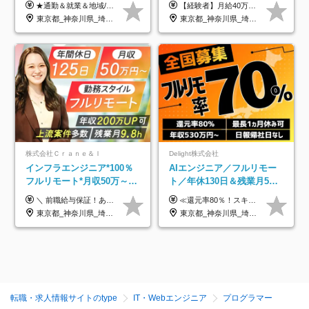
★通勤＆就業＆地域/住宅＆役職手当あり ★残業代は全額支給 ★選べる給与制度あり！ ■東京・神奈川・千葉・埼玉勤務の場合 月給24.5万円～55万円＋諸手当 （残業代は全額支給） (20,000円の地域/住宅手当込み) ■愛知・京都・大阪・兵庫勤務の場合 月給24万円以上＋諸手当 （残業代は全額支給） (15,000円の地域/住宅手当込み) ■茨城・栃木・群馬・静岡・三重・滋賀・広島・福岡勤務の場合 月給23.5万円以上＋諸手当 （残業代は全額支給） (10,000円の地域/住宅手当込み) ■北海道・宮城・山梨・長野・岐阜・奈良・和歌山・岡山勤務の場合 月給23万円以上＋諸手当 （残業代は全額支給） (5,000円の地域/住宅手当込み) ■その他のエリア勤務の場合 月給22.5万円以上＋諸手当 （残業代は全額支給） ※経験や能力を考慮し、当社規定により優遇します 【昇給：年一回実施】 【選べる給与制度】 ★収入を重視する方に… 「変動型人事制度」の選択も可能（派遣先からの評価に応じて収入アップ！） ※年2回のタイミングで希望者と面談の上決定します。
【経験者】月給40万円～120万円(固定残業代含む)+各種手当 ★前職給与の総収入額を100％保証｜還元率84％〜100％ ★20代の平均年収570万円 ※月給には、みなし残業手当(月30時間／5万8000円以上)を含みます 超過分は別途追加支給 ※固定残業代は、時間外労働の有無に関わらず30時間分を、月5万8000円~15万7000円支給 ※上記を超える時間外労働分は追加で支給 【未経験者】月給21万円以上＋各種手当 固定残業なし(残業代発生分全額支給) ※6ヶ月の試用期間あり（※条件に変動なし） ▼単価連動性×還元率は84％～100％で収入の大幅UPが可能！ ・案件単価が月50万円の場合：年収417万円 ・案件単価が月70万円の場合：年収584万円 ・案件単価が月100万円の場合：年収834万円 ＜モデル年収＞ ▼400万円～500万円(入社初年度) ▼542万円～626万円(入社2年) ▼667万円～700万円(入社3年） ▼709万円～801万円(入社5年）
アップ講座あり■全国募集
東京都_神奈川県_埼玉県_千葉県_大阪府_愛知県_北海道_岩手県_宮城県_山形県_福島県_茨城県_栃木県_群馬県_山梨県_長野県_富山県_石川県_静岡県_岐阜県_三重県_兵庫県_京都府_滋賀県_奈良県_広島県_岡山県_山口県_愛媛県_福岡県_熊本県_長崎県
東京都_神奈川県_埼玉県_千葉県_大阪府_愛知県_北海道_青森県_岩手県_宮城県_秋田県_山形県_福島県_茨城県_栃木県_群馬県_新潟県_山梨県_長野県_富山県_石川県_福井県_静岡県_岐阜県_三重県_兵庫県_京都府_滋賀県_奈良県_和歌山県_広島県_岡山県_鳥取県_島根県_山口県_徳島県_香川県_愛媛県_高知県_福岡県_熊本県_佐賀県_長崎県_大分県_宮崎県_鹿児島県_沖縄県
株式会社Ｃｒａｎｅ＆Ｉ
Delight株式会社
インフラエンジニア*100％
AIエンジニア／フルリモー
フルリモート*月収50万～*
ト／年休130日＆残業月5h
クラウド×上流工程*前職給
以下／1カ月連休可／案件選
＼ 前職給与保証！あなたのこれまでの経験を正当評価 ／ ★月収50万円～スタート！【年俸600万～1,162万8,000円（12分割）】 ――「頑張りが給与に直結しない…」そんな不満とは無縁の環境です。 実際、入社後に「年収150万～200万円UP」を実現した先輩エンジニアが多数活躍中！ 【 収入をさらに押し上げる充実のプラスα 】 スキルを磨くほど得をする「資格手当」 ⇒ 1資格につき毎月3,000円～30,000円を継続支給！ 成果を見逃さない「功績手当」 ⇒ 社員の頑張りに応じて最大10万円をダイレクトに支給！ スピード昇給・高年収も可能 ⇒ 1回の昇給で年収数十万UPのチャンスあり。ゆくゆくは年収1000万以上のハイクラスも目指せます。 ※経験・スキルを考慮の上決定します ※上記金額には固定残業代（月30h分・95,000円～184,000円）を含みます ※超過分は別途全額支給します ※試用期間2ヶ月間あり（その他待遇に差異はありません）
≪還元率80％！スキルや経験をしっかり収入に反映します≫ 年俸530万円以上＋業績賞与 ※スキル・経験を考慮の上、優遇いたします ※上記年俸を12分割し、月1回支給します ※上記年俸には固定残業代月20時間分(月6万9000円以上)が含まれます。残業はほとんど発生しませんが、超過した場合は追加支給します ★AIを使った自社への貢献も、貢献度に応じて給与に反映する制度があります
与保証*残業月9.8h
択制／還元率80%
東京都_神奈川県_埼玉県_千葉県_大阪府_愛知県_北海道_青森県_岩手県_宮城県_秋田県_山形県_福島県_茨城県_栃木県_群馬県_新潟県_山梨県_長野県_富山県_石川県_福井県_静岡県_岐阜県_三重県_兵庫県_京都府_滋賀県_奈良県_和歌山県_広島県_岡山県_鳥取県_島根県_山口県_徳島県_香川県_愛媛県_高知県_福岡県_熊本県_佐賀県_長崎県_大分県_宮崎県_鹿児島県_沖縄県
東京都_神奈川県_埼玉県_千葉県_大阪府_愛知県_北海道_青森県_岩手県_宮城県_秋田県_山形県_福島県_茨城県_栃木県_群馬県_新潟県_山梨県_長野県_富山県_石川県_福井県_静岡県_岐阜県_三重県_兵庫県_京都府_滋賀県_奈良県_和歌山県_広島県_岡山県_鳥取県_島根県_山口県_徳島県_香川県_愛媛県_高知県_福岡県_熊本県_佐賀県_長崎県_大分県_宮崎県_鹿児島県_沖縄県
転職・求人情報サイトのtype
IT・Webエンジニア
プログラマー