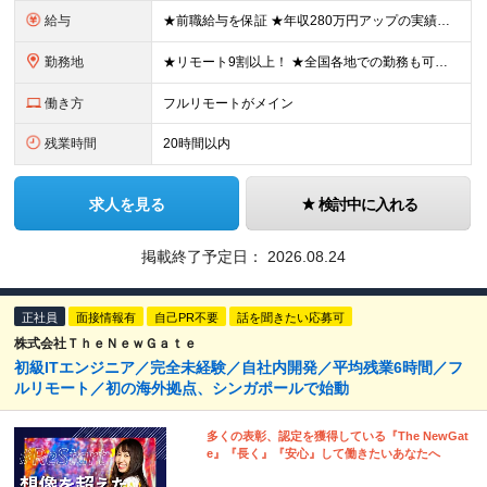
給与
★前職給与を保証 ★年収280万円アップの実績あり ★想定年収：489万6,000円～979万2,000円 ※案件単価により上振れあり ■月給40万8,000円～81万6,000円 ※経験・能力に合
勤務地
★リモート9割以上！ ★全国各地での勤務も可！地方在住の方も大歓迎です◎ ■各プロジェクト先にて勤務 ※プロジェクトは本人の希望を考慮し相談の上で決定 ※転居を伴う転勤なし 【本社】 東京都品川区
働き方
フルリモートがメイン
残業時間
20時間以内
求人を見る
検討中に入れる
掲載終了予定日：
2026.08.24
正社員
面接情報有
自己PR不要
話を聞きたい応募可
株式会社ＴｈｅＮｅｗＧａｔｅ
初級ITエンジニア／完全未経験／自社内開発／平均残業6時間／フ
ルリモート／初の海外拠点、シンガポールで始動
多くの表彰、認定を獲得している『The NewGat
e』『⻑く』『安⼼』して働きたいあなたへ