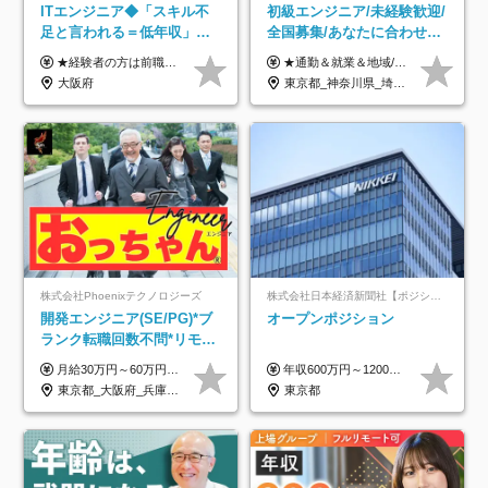
ITエンジニア◆「スキル不
初級エンジニア/未経験歓迎/
足と言われる＝低年収」で
全国募集/あなたに合わせた
はない！｜ 不安を克服し、
オリジナル研修をご用
★経験者の方は前職の年収以上を保証します ★案件単価を開示した上で80％以上を還元します 月給25万円以上＋賞与年2回 ※経験や能力を考慮の上で優遇します ※試用期間が3ヶ月(その間の給与・待遇・雇用形態に変更はありません) ※月給には月20時間分のみなし残業手当(5万円)を含みます(超過分は別途支給) ★残業平均は月10時間以下ですので、毎月10時間分程度はお得です！
★通勤＆就業＆地域/住宅＆役職手当あり ★残業代は全額支給 ★選べる給与制度あり！ ■東京・神奈川・千葉・埼玉勤務の場合 月給24.5万円～55万円＋諸手当 （残業代は全額支給） (20,000円の地域/住宅手当込み) ■愛知・京都・大阪・兵庫勤務の場合 月給24万円以上＋諸手当 （残業代は全額支給） (15,000円の地域/住宅手当込み) ■茨城・栃木・群馬・静岡・三重・滋賀・広島・福岡勤務の場合 月給23.5万円以上＋諸手当 （残業代は全額支給） (10,000円の地域/住宅手当込み) ■北海道・宮城・山梨・長野・岐阜・奈良・和歌山・岡山勤務の場合 月給23万円以上＋諸手当 （残業代は全額支給） (5,000円の地域/住宅手当込み) ■その他のエリア勤務の場合 月給22.5万円以上＋諸手当 （残業代は全額支給） ※経験や能力を考慮し、当社規定により優遇します 【昇給：年一回実施】 【選べる給与制度】 ★収入を重視する方に… 「変動型人事制度」の選択も可能（派遣先からの評価に応じて収入アップ！） ※年2回のタイミングで希望者と面談の上決定します。
年収アップした社員の実例
意/AI・IoT/残業平均8時間
大阪府
東京都_神奈川県_埼玉県_千葉県_大阪府_愛知県_北海道_岩手県_宮城県_山形県_福島県_茨城県_栃木県_群馬県_山梨県_長野県_富山県_石川県_静岡県_岐阜県_三重県_兵庫県_京都府_滋賀県_奈良県_広島県_岡山県_山口県_愛媛県_福岡県_熊本県_長崎県
株式会社Phoenixテクノロジーズ
株式会社日本経済新聞社【ポジションマッチ登録】
開発エンジニア(SE/PG)*ブ
オープンポジション
ランク転職回数不問*リモー
ト案件多数*残業ほぼ0*通院
月給30万円～60万円+住宅手当+職能手当+役職手当+決算賞与+報奨金 ※経験・能力を考慮し、優遇します ※給与には20時間分のみなし時間外手当(3万7000円以上)を含みます(超過時間分は別途追加支給) ※試用期間3～6ヵ月あり(その間の給与、待遇に差異なし) ※場合によって契約社員での採用の可能性あり(面接時に応相談)
年収600万円～1200万円 ※上記年収は、想定年収です。住居費補助、子手当などの各種手当を含む金額です。 ※経験・能力等を考慮の上、当社規定により決定します。
のための半休制度あり
東京都_大阪府_兵庫県_京都府_福岡県
東京都