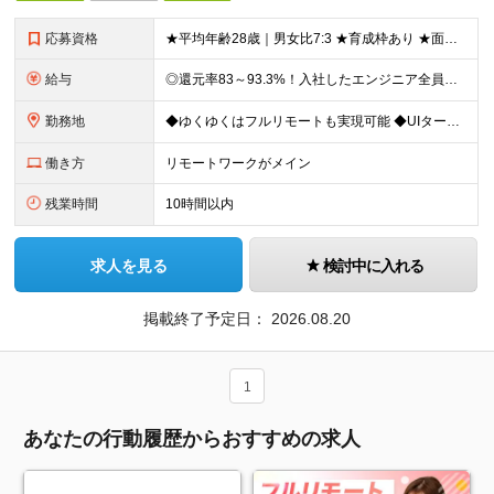
応募資格
★平均年齢28歳｜男女比7:3 ★育成枠あり ★面接1回スピード選考 ★20代～30代活躍中 ★学歴不問 【応募条件】 ◎経験者 何らかの開発・設計構築の経験をお持ちの方 └言語・業界・ジャンル不問
給与
◎還元率83～93.3%！入社したエンジニア全員年収UP（平均160万円UP/平均月給45万円） ◎上昇還元率制・単価連動型⇒会社利益は最大10万円！残り全てを還元 ◎平均月単価は67万円 月給40
勤務地
◆ゆくゆくはフルリモートも実現可能 ◆UIターン歓迎！転勤なし 【本社】 〒155-0032 東京都世田谷区代沢5-30-2 A＊G下北沢2F-2 ＼理想の働き方を実現／ ・在宅勤務と出社を自由に
働き方
リモートワークがメイン
残業時間
10時間以内
求人を見る
検討中に入れる
掲載終了予定日：
2026.08.20
1
あなたの行動履歴からおすすめの求人