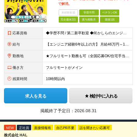
で解消。
未経験歓迎
学歴不問
ベテランOK
完全週休2日
賞与複数月
面接1回
応募資格
◆学歴不問 / 第二新卒歓迎 ◆何かしらのエンジニア経験をお持ちの方 （言語・期間・フェーズ不問） 経験浅めの方も遠慮なくご応募ください！ ■入社前Q＆A ────── ◎実力に見合った報酬が手に
給与
【エンジニア経験6年以上の方】 月給46万円～100万円（固定残業代含む） ※上記月給には月30時間分の固定残業代（月8万7,400円～月19万円）を含む。超過分は全額支給。 【エンジニア経験4年以
勤務地
★フルリモート勤務も可（全国応募OK/住宅手当を支給します） ※案件によって常駐が必要になる場合があります。 ※希望がない限り、転勤はありません ※U・Iターン歓迎 ★ルトラの社員は全国各地で活躍中
働き方
フルリモートがメイン
残業時間
10時間以内
求人を見る
検討中に入れる
掲載終了予定日：
2026.08.31
NEW
正社員
面接情報有
自己PR不要
話を聞きたい応募可
株式会社 HAL