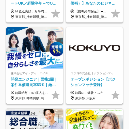
ートOK／経験半年～でOK
候補）】あなたのビジネス
／実質還元率80～90%／前
経験をAI業界で活かす◆IT
☑︎ 直近実績、月平均17,000円の昇給 ☑︎ 前職給与100%保証 ☑︎ 実質還元率80～90% ☑︎ 待機時も給与は満額支給 月給35万円～70万円＋交通費など各種手当 ※想定年収：4,200,000円～10,560,000円 ※経験・能力等を考慮の上で決定します。 ※上記金額には、みなし残業手当（50時間分・104,000円～212,000円）を含みます。超過分は別途追加支給します。 ┗残業時間は月平均10時間、多い時でも20時間程度と安定しております ★単価連動型の給与体系ではないため、万が一待機になってもその間の給与は満額支給しています。 ＜1年間の昇給事例をご紹介！＞ ・20代/フロントエンドエンジニア：月給274,000円→月給362,000円（＋88,000円/月） ・20代/iOSエンジニア：月給237,000円→月給287,000円（＋50,000円/月） ・20代/Androidエンジニア：月給316,000円→月給374,000円（＋58,000円/月） ・30代/Javaエンジニア（上流）：月給340,000円→月給418,000円（＋78,000円/月） ・30代/PMO：月給340,000円→月給418,000円（＋78,000円/月）
【前職給与保証】 ■未経験者： 月給30万円～35万円 ■ローキャリア（経験目安1年程度）： 月給35万円～40万円 ■経験者（経験目安3年以上）： 月給40万円～60万円 ■即戦力（経験目安5年以上）： 月給45万円～80万円 ※上記金額には固定残業代30時間分 【未経験者5万5000円～7万3000円、 ローキャリア6万4000円～7万3000円、 経験者5万8000円～10万9000円、 即戦力8万2000円～14万5000円】を含みます。 ※30時間を超える場合は追加で全額支給します。 ※経験・能力・前職給与などを総合的に評価したうえでご納得いただけるよう個別決定。 未経験者の場合、前職給与とポテンシャルを査定のうえ決定いたします。 ※日本国内でのIT業界経験、または同等の実務経験と能力に応じて決定します。 ※前職給与は日本円かつ、日本国内での実績に基づき評価します。 【納得の評価システム】 ★クォーター毎に査定する評価制度導入！ 明確な評価基準で翌年度年収を上げましょう！ ★評価対象期間に在籍中のほとんどの社員が昇給し 年収アップを実現しています！ ★様々なインセンティブ制度を用意し多角的に正当評価しています！ ※試用期間6カ月（期間中の待遇等に差異なし）
給保証／AI系など最先端案
未経験OK◆目指せるコンサ
東京都_神奈川県_埼玉県_千葉県_大阪府_愛知県_北海道_青森県_岩手県_宮城県_秋田県_山形県_福島県_茨城県_栃木県_群馬県_新潟県_山梨県_長野県_富山県_石川県_福井県_静岡県_岐阜県_三重県_兵庫県_京都府_滋賀県_奈良県_和歌山県_広島県_岡山県_鳥取県_島根県_山口県_徳島県_香川県_愛媛県_高知県_福岡県_熊本県_佐賀県_長崎県_大分県_宮崎県_鹿児島県_沖縄県
東京都_神奈川県_埼玉県_千葉県
件多数
ル
株式会社アイ・ディ・エイチ
コクヨ株式会社【ポジションマッチ登録】
開発エンジニア｜面接1回｜
オープンポジション【ポジ
案件単価還元率83％｜給与
ションマッチ登録】
UP保証｜年休140日｜在宅
前職給与＋αの収入を保証 月給42万円～120万円＋各種手当＋賞与 給与基準が明確かつ高還元です。 一人ひとりが安定した環境のもと、長く活躍できる職場を目指しています。 ※平均年収650万円 ・還元率83％ ・各種手当について 職能手当／職務手当／資格手当／営業手当 など ※前職での経験・能力、給与などを考慮の上、当社規定により優遇いたします ※試用期間あり（3ヶ月／期間中の条件に変動はありません） ※上記金額には固定残業代（78,948円～225,564円/月30時間分）を含みます 超過分は別途全額支給いたします ・年収UPを保証 過去には転職時に〈年収200万円UP〉したエンジニアも在籍しています。入社時だけでなく、入社後も安心の給与水準で働ける環境です。キャリアや技術力が正当に評価されていないと感じていたら、一度面接でお話ししましょう！ 当社では管理職の人数は最低限にし、無駄な管理をしません。その費用削減分を社員の給与に還元しています！
前職のご経験・スキル等を考慮して決定します。
利用率9割｜独立支援・副業
東京都_神奈川県_埼玉県_千葉県_大阪府_愛知県_北海道_青森県_岩手県_宮城県_秋田県_山形県_福島県_茨城県_栃木県_群馬県_新潟県_山梨県_長野県_富山県_石川県_福井県_静岡県_岐阜県_三重県_兵庫県_京都府_滋賀県_奈良県_和歌山県_広島県_岡山県_鳥取県_島根県_山口県_徳島県_香川県_愛媛県_高知県_福岡県_熊本県_佐賀県_長崎県_大分県_宮崎県_鹿児島県_沖縄県
東京都_大阪府
制度