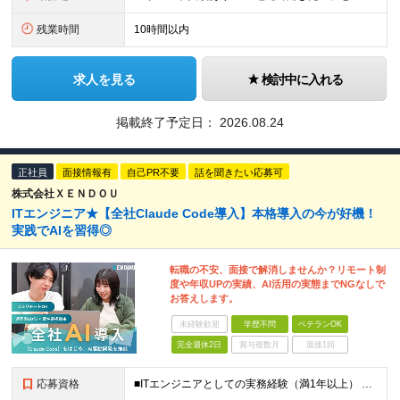
残業時間
10時間以内
求人を見る
検討中に入れる
掲載終了予定日：
2026.08.24
正社員
面接情報有
自己PR不要
話を聞きたい応募可
株式会社ＸＥＮＤＯＵ
ITエンジニア★【全社Claude Code導入】本格導入の今が好機！
実践でAIを習得◎
転職の不安、面接で解消しませんか？リモート制
度や年収UPの実績、AI活用の実態までNGなしで
お答えします。
未経験歓迎
学歴不問
ベテランOK
完全週休2日
賞与複数月
面接1回
応募資格
■ITエンジニアとしての実務経験（満1年以上） ■学歴不問 ★年収を上げたい ★フルリモートで働きたい ★上流工程に携わりたい ★自社サービスをつくってみたい など これまでの経験を活かして環境を変