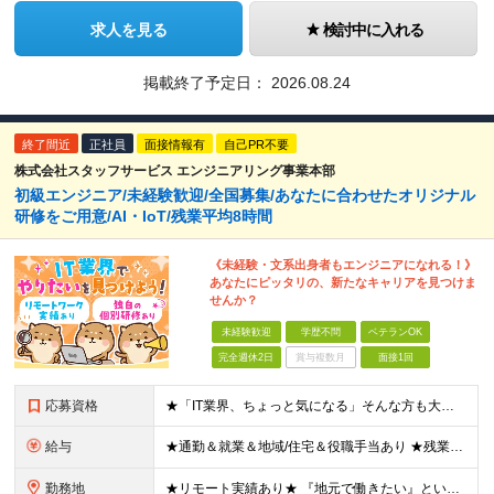
求人を見る
検討中に入れる
掲載終了予定日：
2026.08.24
終了間近
正社員
面接情報有
自己PR不要
株式会社スタッフサービス エンジニアリング事業本部
初級エンジニア/未経験歓迎/全国募集/あなたに合わせたオリジナル
研修をご用意/AI・IoT/残業平均8時間
《未経験・文系出身者もエンジニアになれる！》
あなたにピッタリの、新たなキャリアを見つけま
せんか？
未経験歓迎
学歴不問
ベテランOK
完全週休2日
賞与複数月
面接1回
応募資格
★「IT業界、ちょっと気になる」そんな方も大歓迎！ ■学歴不問 ■未経験・第二新卒歓迎 ■知識・経験はこれから身につけていければOK！ □■ステップアップ■□ 社内システム開発やインフラ構築などジャ
給与
★通勤＆就業＆地域/住宅＆役職手当あり ★残業代は全額支給 ★選べる給与制度あり！ ■東京・神奈川・千葉・埼玉勤務の場合 月給24.5万円～55万円＋諸手当 （残業代は全額支給） (20,000円の
勤務地
★リモート実績あり★ 『地元で働きたい』という希望に、業界トップクラス約7,000件の取引事業所数、90,000件以上のプロジェクトから検討をいたします。 全国の取引先での就業となります（沖縄を除