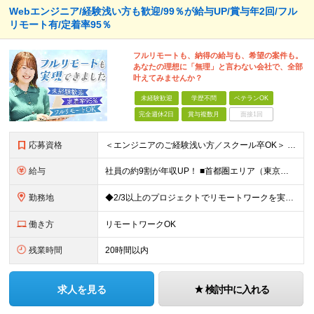
Webエンジニア/経験浅い方も歓迎/99％が給与UP/賞与年2回/フル
リモート有/定着率95％
フルリモートも、納得の給与も、希望の案件も。
あなたの理想に「無理」と言わない会社で、全部
叶えてみませんか？
未経験歓迎
学歴不問
ベテランOK
完全週休2日
賞与複数月
面接1回
応募資格
＜エンジニアのご経験浅い方／スクール卒OK＞ ◆学歴不問 ◆未経験OK ＜こんな方は大歓迎！＞ ◎今の収入に不満がある方 ◎新しい言語・スキルに挑戦したい方 ◎腰を据えて活躍したい方 ◎頑張りを評価
給与
社員の約9割が年収UP！ ■首都圏エリア（東京、神奈川、千葉、埼玉勤務） 月給25万円～26万円（固定残業代含む） ※固定残業代は、時間外労働の有無に関わらず17時間分を30,000円～31,200
勤務地
◆2/3以上のプロジェクトでリモートワークを実施中！ ≪自社拠点≫ ・東京本社／東京都千代田区丸の内二丁目6番1号 丸の内パークビルディング6階 ・関西支社／⼤阪府⼤阪市中央区安⼟町2-3-13 ⼤
働き方
リモートワークOK
残業時間
20時間以内
求人を見る
検討中に入れる