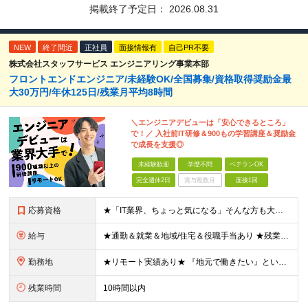
掲載終了予定日：
2026.08.31
NEW
終了間近
正社員
面接情報有
自己PR不要
株式会社スタッフサービス エンジニアリング事業本部
フロントエンドエンジニア/未経験OK/全国募集/資格取得奨励金最
大30万円/年休125日/残業月平均8時間
＼エンジニアデビューは「安心できるところ」
で！／ 入社前IT研修＆900もの学習講座＆奨励金
で成長を支援◎
未経験歓迎
学歴不問
ベテランOK
完全週休2日
賞与複数月
面接1回
応募資格
★「IT業界、ちょっと気になる」そんな方も大歓迎！ ■学歴不問 ■未経験・第二新卒歓迎 ■知識・経験はこれから身につけていければOK！ □■ステップアップ■□ 社内システム開発やインフラ構築などジャ
給与
★通勤＆就業＆地域/住宅＆役職手当あり ★残業代は全額支給 ★選べる給与制度あり！ ■東京・神奈川・千葉・埼玉勤務の場合 月給24.5万円～55万円＋諸手当 （残業代は全額支給） (20,000円の
勤務地
★リモート実績あり★ 『地元で働きたい』という希望に、業界トップクラス約7,000件の取引事業所数、90,000件以上のプロジェクトから検討をいたします。 全国の取引先での就業となります（沖縄を除
残業時間
10時間以内