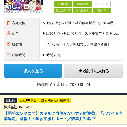
未経験歓迎
学歴不問
ベテランOK
完全週休2日
賞与複数月
面接1回
応募資格
＼9割以上が未経験⼊社◎積極採⽤中／ ★学歴・経験不問︕ ★未経験・スクール卒業⽣・第⼆新卒歓迎︕ ★社会⼈未経験OK︕ ITの経験はあるが「英語⼒」がない… 何か⼿に職をつけたい… スキルも語学⼒
給与
月給30万円〜月給70万円 + スキル賞与 + スキルインセンティブ ※研修期間は有期雇用契約社員 ※プロジェクトによって異なる ※上記には(固定残業代¥44,369/30時間)を含む ※エリアによ
勤務地
【フルリモート可／転勤なし／希望を考慮】 日本47都道府県、どこでも就業可能！ (東京支社、群馬本社、北海道支社、宮城支社、愛知支社、大阪支社、福岡支社、千葉支店、神奈川支店、茨城支店、新潟支店、長野
残業時間
10時間以内
求人を見る
検討中に入れる
掲載終了予定日：
2026.08.24
正社員
自己PR不要
話を聞きたい応募可
株式会社ONE WILL
【開発エンジニア】スキルに自信がない方も歓迎◎／『ホワイト企
業認定』取得！／学習支援サポート／残業月7h以下