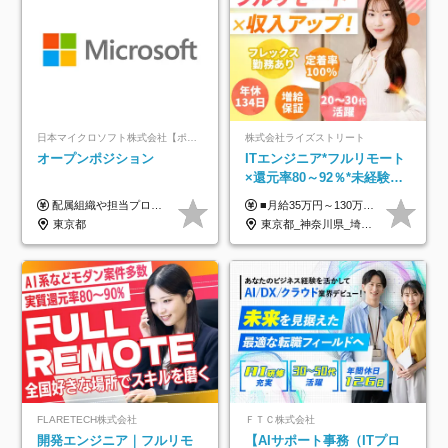
日本マイクロソフト株式会社【ポジションマッチ登録】
株式会社ライズストリート
オープンポジション
ITエンジニア*フルリモート
×還元率80～92％*未経験歓
迎*年休134日*月給35万～*
配属組織や担当プロジェクトにより異なります。 ▼参考情報 ----------------------- 年俸650万～（1/12を月々支給） ※経験、能力を考慮の上、当社規定により優遇いたします。 ※時間外、休日出勤、深夜手当に対する賃金も基本年俸に含みます。
■月給35万円～130万円＋賞与年2回＋各種手当 ※システムエンジニアの経験をお持ちの方は月給41万円以上＋賞与年2回（108万円～）＋手当 ■単価（年収）アップのチャンスは最大年12回 ※残業代は1分単位で100％全額支給。サービス残業などは一切ありません ※試用期間6ヵ月（試用期間中の待遇・給与に差はありません）
定着率100%
東京都
東京都_神奈川県_埼玉県_千葉県_大阪府_愛知県_北海道_青森県_岩手県_宮城県_秋田県_山形県_福島県_茨城県_栃木県_群馬県_新潟県_山梨県_長野県_富山県_石川県_福井県_静岡県_岐阜県_三重県_兵庫県_京都府_滋賀県_奈良県_和歌山県_広島県_岡山県_鳥取県_島根県_山口県_徳島県_香川県_愛媛県_高知県_福岡県_熊本県_佐賀県_長崎県_大分県_宮崎県_鹿児島県_沖縄県
FLARETECH株式会社
ＦＴＣ株式会社
開発エンジニア｜フルリモ
【AIサポート事務（ITプロ