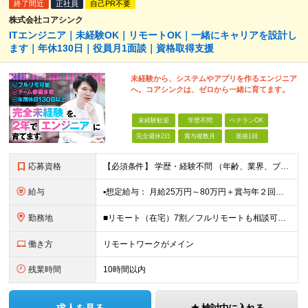
終了間近
正社員
自己PR不要
株式会社コアシンク
ITエンジニア｜未経験OK｜リモートOK｜一緒にキャリアを設計し
ます｜年休130日｜役員月1面談｜資格取得支援
未経験から、システムやアプリを作るエンジニア
へ。コアシンクは、ゼロから一緒に育てます。
未経験歓迎
学歴不問
ベテランOK
完全週休2日
賞与複数月
面接1回
応募資格
【必須条件】 学歴・経験不問 （年齢、業界、ブランクの有無は問いません） 【こんな思いの方を、特に歓迎します】 「IT業界に憧れているけど、自分にもできるのか不安」 「異業種から転職して、新しいキ
給与
▪️想定給与： 月給25万円～80万円＋賞与年２回＋各種手当 ★前職の給与額は保証します！ 【手当一覧】 ■住宅手当 ■交通費 ■時間外手当 ■引越し手当（規程あり） ※月給は経験・スキルを考慮
勤務地
■リモート（在宅）7割／フルリモートも相談可能 ■一都三県を中心に各地のプロジェクト先 ※プロジェクトは本人の希望を最大限考慮し相談のうえで決定 ※転居を伴う転勤なし 【本社】 東京都千代田区外神田
働き方
リモートワークがメイン
残業時間
10時間以内