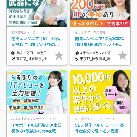
株式会社フューチャーゲート
イリオスター株式会社
開発エンジニア｜50～60代
開発エンジニア/還元率80%
が中心に活躍｜定年後の給
超/年収UP確約/フルリモ
与減ナシ｜年収50万円アッ
OK/年休130日/平均残業7h/
月給35万円～70万円（固定残業代30時間分63,869円～を含む）+賞与年1回 ※30時間を超える分は別途支給します ●これまでのご経験・スキル・前職給与をできる限り考慮します ●待機期間も給与を100％支給します ●試用期間中も給与や福利厚生は同じです ≪年収を維持しながら長く働けます！≫ 一般的な企業では55歳や60歳を機に年収が下がりますが、 当社は役職などではなく「スキルや経験」で評価。 エンジニアとして長く働きながら あなたにふさわしい年収を維持できます！
★平均150万～200万円年収UPを実現！ ★前職給与を100％保証！ ★案件内容の開示・明確な評価体制あり ⇒クライアント評価で即昇給を実現したケースも◎ ★年12回（毎月昇給チャンスあり） ■月給35万円～103万円 ※経験・能力・前職給与を考慮し、決定 ※上記給与には月30時間分(6万6500円以上)の固定残業代が含まれます。超過分は手当として別途支給します ※試用期間3ヶ月あり(期間中の給与・待遇面に差異はありません) ▼収入アップの実例をご紹介 ───────────── ★働き方改革をした30代男性（PG） 子どもが生まれたばかりなのに、忙しい現場で残業も月50～60時間が当たり前。 ⇒残業ほぼゼロ＆週3リモートの働き方に！しかも給与もアップ！ ★収入アップした30代男性（PM） 子供が3人いて家計も苦しく、残業代で稼ぐ日々… ⇒残業をたくさんしていた年収額より、100万円以上アップしました！
プ実績／昇給率92％（直近3
約2万件の案件から選択
東京都_神奈川県_埼玉県_千葉県
東京都_神奈川県_埼玉県_千葉県_大阪府_愛知県_北海道_青森県_岩手県_宮城県_秋田県_山形県_福島県_茨城県_栃木県_群馬県_新潟県_山梨県_長野県_富山県_石川県_福井県_静岡県_岐阜県_三重県_兵庫県_京都府_滋賀県_奈良県_和歌山県_広島県_岡山県_鳥取県_島根県_山口県_徳島県_香川県_愛媛県_高知県_福岡県_熊本県_佐賀県_長崎県_大分県_宮崎県_鹿児島県_沖縄県
年）
株式会社スタッフサービス エンジニアリング事業本部
株式会社エンジニアファースト
ITサポート■未経験OK■土日
SE／原則フルリモート／案
祝休み■残業少なめ■在宅実
件は自分で選べる／定着率
績あり■約900種類のスキル
93%／20～30代活躍中！