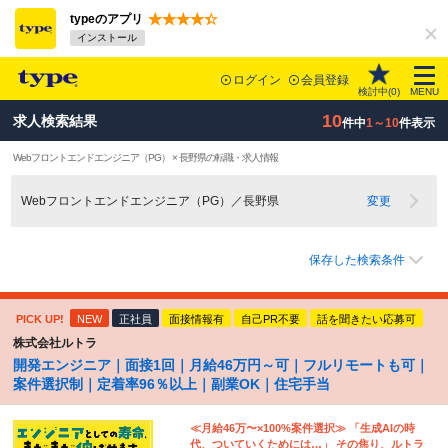
typeのアプリ
インストール
ログイン
会員登録
検討中(
0
)
MENU
10
求人検索結果
件中
1～10
件表示
Webフロントエンドエンジニア（PG） × 長野県の転職・求人情報
Webフロントエンドエンジニア（PG）／長野県
変更
保存した検索条件
PICK UP!
NEW
正社員
面接情報有
自己PR不要
話を聞きたい応募可
株式会社ルトラ
開発エンジニア｜面接1回｜月給46万円～可｜フルリモートも可｜
案件選択制｜定着率96％以上｜副業OK｜住宅手当
≪月給46万〜×100%案件選択≫ 「生成AIの時
代、ついていくためには…」 その焦り、ルトラ