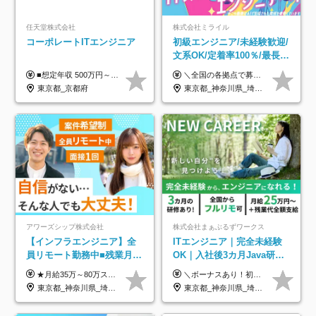
任天堂株式会社
株式会社ミライル
コーポレートITエンジニア
初級エンジニア/未経験歓迎/
文系OK/定着率100％/最長1
年の自社ITスクール研修あ
■想定年収 500万円～900万円 月給制 月給278,000円～ ※残業が発生した場合、残業代を別途全額支給します ※試用期間2ヶ月あり(待遇や給与に差異はありません)
＼全国の各拠点で募集中！／ 給与は以下の通り、勤務地により異なります。 札幌：月給23万円～27万円 仙台：月給22万円～26万円 新潟：月給22万円～26万円 東京：月給26万円～30万円 大阪：月給24万円～29万円 福岡：月給23.5万円～27万円 沖縄：月給21万円～26万円 ◎給与は知識や経験を考慮して決定します。 ◎残業は別途全額支給します。 ◎試用期間12カ月あり（給与は以下の通りです。その他条件に変更はありません） （試用期間の給与） 札幌：月給18.6万円～ 仙台：月給19万円～ 新潟：月給18万円～ 東京：月給22万円～ 大阪：月給20.8万円～ 福岡：月給19万円～ 沖縄：月給18万円～
り/年休130日
東京都_京都府
東京都_神奈川県_埼玉県_千葉県_大阪府_愛知県_北海道_青森県_岩手県_宮城県_秋田県_山形県_福島県_茨城県_栃木県_群馬県_新潟県_山梨県_長野県_富山県_石川県_福井県_静岡県_岐阜県_三重県_兵庫県_京都府_滋賀県_奈良県_和歌山県_広島県_岡山県_鳥取県_島根県_山口県_徳島県_香川県_愛媛県_高知県_福岡県_熊本県_佐賀県_長崎県_大分県_宮崎県_鹿児島県_沖縄県
アワーズシップ株式会社
株式会社まぁぶるずワークス
【インフラエンジニア】全
ITエンジニア｜完全未経験
員リモート勤務中■残業月
OK｜入社後3カ月Java研修
3h■最大3ヶ月の連休あり■
｜リモート率8割以上｜充実
★月給35万～80万スタートも可 【未経験の方】 ■月給26万～80万＋賞与年2回（年2ヶ月分） 【何かしらのインフラエンジニア経験をお持ちの方】 ■月給35万～80万＋賞与年2回（年2ヶ月分） ※スキル・経験などを考慮し決定します ※試用期間6ヶ月あり。期間中は契約社員となります。その他の待遇に差異はありません（試用期間終了後、昇給の可能性あり） ※上記金額には固定残業代（月30時間分／4万9600円～15万2600円）を含みます。超過分は別途支給いたします。 ＼頑張りはインセンティブで還元！／ クライアントに貢献度を評価され、当社のエンジニアが追加で案件に参画することになるなど、会社にとって利益になる行動はしっかり評価します。 会社の成長に貢献できていることを実感でき、「もっと頑張ろう」と思える体制づくりを整えています！
＼ボーナスあり！初年度から年収300万円以上／ ■月給25万円～35万円＋残業代全額支給＋各種手当＋賞与年1回 ◎経験・年齢・スキルなどを考慮し、できるだけ優遇します ◎試用期間中(3カ月)は契約社員で、月給21万円＋諸手当になります。 (試用期間中は残業が発生しません。その他の待遇に変更はありません) ----------------- ＼3つの評価軸！実力次第で早期収入アップ！／ 【1】スキル(IT理解、実装力、設計) 【2】実務力(現場評価、コミュ力、品質) 【3】姿勢(自走力、意欲、責任感) この3つの評価軸で、3カ月ごとに評価。社内グレードにより、給与が決まる明確な仕組みです。何ができれば給与が上がるのか分かりやすく、実力や努力次第で早期に収入を増やせます！ 【固定残業代について】 なし（残業代は、実際の労働時間に応じて別途全額支給）
年休126日■20～30代活躍
のキャリア支援｜残業月10h
東京都_神奈川県_埼玉県_千葉県_大阪府
東京都_神奈川県_埼玉県_千葉県_大阪府_愛知県_北海道_青森県_岩手県_宮城県_秋田県_山形県_福島県_茨城県_栃木県_群馬県_新潟県_山梨県_長野県_富山県_石川県_福井県_静岡県_岐阜県_三重県_兵庫県_京都府_滋賀県_奈良県_和歌山県_広島県_岡山県_鳥取県_島根県_山口県_徳島県_香川県_愛媛県_高知県_福岡県_熊本県_佐賀県_長崎県_大分県_宮崎県_鹿児島県_沖縄県
中！