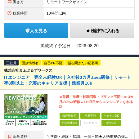
働き方
リモートワークがメイン
残業時間
10時間以内
求人を見る
検討中に入れる
掲載終了予定日：
2026.08.20
正社員
面接情報有
自己PR不要
話を聞きたい応募可
株式会社まぁぶるずワークス
ITエンジニア｜完全未経験OK｜入社後3カ月Java研修｜リモート
率8割以上｜充実のキャリア支援｜残業月10h
≪前職・学歴・転職回数・ブランク不問！≫ 3カ
月のJava研修→4カ月目からエンジニアになれる
◎
未経験歓迎
学歴不問
ベテランOK
完全週休2日
賞与複数月
面接1回
応募資格
＼学歴・経験・知識、一切不問★人柄重視の採用です！／ 「手に職をつけて、長く安定した働き方がしたい」 そんな方がゼロからスタートし、 成長して目標を実現するためのサポートをします！ ■学歴不問