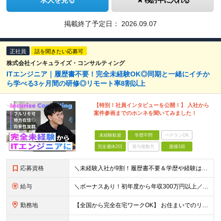
求人を見る
検討中に入れる
掲載終了予定日：
2026.09.07
正社員
話を聞きたい応募可
株式会社インキュライズ・コンサルティング
ITエンジニア｜履歴書不要！完全未経験OK◎同期と一緒にイチか
ら学べる3ヶ月間の研修◎リモート率8割以上
【特別！社員インタビューを公開！】 入社から
案件参画までのホンネを聞いてみました！
未経験歓迎
学歴不問
ベテランOK
完全週休2日
賞与複数月
面接1回
応募資格
＼未経験入社が9割！履歴書不要＆学歴や経験は一切不問★意欲や人柄を重視／ 「経験も知識もゼロだけど、やってみたい」 ……そんな想いがあれば、ITの知識が全くない未経験の方でも大歓迎。 当社も全力でス
給与
＼ボーナスあり！初年度から年収300万円以上／ ■月給24万2,200円～35万円＋賞与＋各種手当 ※経験・年齢・能力等を考慮し決定いたします。 ※上記金額には固定残業代（月30時間分、46,000
勤務地
【全国から完全在宅ワークOK】 お住まいでのリモートワーク、または首都圏（東京・神奈川・埼玉・千葉）・大阪のプロジェクト先での勤務となります。 ※転勤はありません。 ※現在は80％以上が在宅勤務での