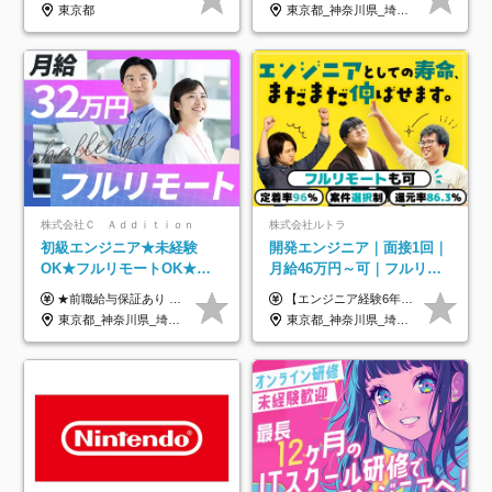
研修*資格取得率100％
年休134日｜リモートOK
東京都
東京都_神奈川県_埼玉県_千葉県_大阪府_愛知県_北海道_青森県_岩手県_宮城県_秋田県_山形県_福島県_茨城県_栃木県_群馬県_新潟県_山梨県_長野県_富山県_石川県_福井県_静岡県_岐阜県_三重県_兵庫県_京都府_滋賀県_奈良県_和歌山県_広島県_岡山県_鳥取県_島根県_山口県_徳島県_香川県_愛媛県_高知県_福岡県_熊本県_佐賀県_長崎県_大分県_宮崎県_鹿児島県_沖縄県
株式会社Ｃ Ａｄｄｉｔｉｏｎ
株式会社ルトラ
初級エンジニア★未経験
開発エンジニア｜面接1回｜
OK★フルリモートOK★月
月給46万円～可｜フルリモ
給32万円～★残業月10h＆
ートも可｜案件選択制｜定
★前職給与保証あり ★月給32万円以上＋インセンティブあり 月給32万円以上＋インセンティブ＋各種手当 ※上記には固定残業代（月30時間・44,400円～）を含みます ※超過分は別途支給します ※試用期間はございません ★＼成果＝あなたの収入／★ 【1】案件単価ー8万円＝あなたの給与 参画したプロジェクトの案件単価から 一律8万円引いた金額があなたの給与です！ （月給例） ■1人称での構築・小規模な詳細設計 案件単価55万円ー8万円＝月給47万円（還元率85.5%） ■大型案件の設計・構築やプロジェクト管理 案件単価90万円ー8万円＝月給82万円（還元率91.1%） ‥‥‥‥‥‥‥‥‥‥‥‥‥‥‥‥‥‥ 【2】月給の他にも豊富なインセンティブあり 全員が月3～13万円のインセンティブをゲットしています！ ≪インセンティブ制度≫ 稼働している現場で増員・交代が発生し、 当社の人員を配属が決定した際に支給。 ◇C Addition正社員が参画 ：実粗利の10%／毎月 ◇協力会社所属の社員が参画：実粗利の30%／毎月 ≪リファラル制度≫ あなたの知り合いが当社のメンバーになった際に、 毎月1人あたり2万円支給します◎ ‥‥‥‥‥‥‥‥‥‥‥‥‥‥‥‥‥‥
【エンジニア経験6年以上の方】 月給46万円～100万円（固定残業代含む） ※上記月給には月30時間分の固定残業代（月8万7,400円～月19万円）を含む。超過分は全額支給。 【エンジニア経験4年以上の方】 月給42万円～100万円（固定残業代含む） ※上記月給には月30時間分の固定残業代（月7万9,800円～月19万円）を含む。超過分は全額支給。 【エンジニア経験4年未満の方】 月給38万円～100万円（固定残業代含む） ※上記月給には月30時間分の固定残業代（月7万2,200円～月19万円）を含む。超過分は全額支給。 ※経験、スキル、前職給与などを踏まえて決定。 ◆ルトラの給与制度のポイント！◆ ・社員の95%が入社時に年収UP！最高で300万円UPの実績も ・平均還元率86.3%（交通費・住宅手当・会社負担分の社保も含む） ・人柄やポテンシャルを評価し、スキル以上の希望年収を提示することも ・退職金制度やリファラル手当（平均50万円）あり
年休120日以上★副業可
着率96％以上｜副業OK｜住
東京都_神奈川県_埼玉県_千葉県_大阪府_愛知県_北海道_青森県_岩手県_宮城県_秋田県_山形県_福島県_茨城県_栃木県_群馬県_新潟県_山梨県_長野県_富山県_石川県_福井県_静岡県_岐阜県_三重県_兵庫県_京都府_滋賀県_奈良県_和歌山県_広島県_岡山県_鳥取県_島根県_山口県_徳島県_香川県_愛媛県_高知県_福岡県_熊本県_佐賀県_長崎県_大分県_宮崎県_鹿児島県_沖縄県
東京都_神奈川県_埼玉県_千葉県_大阪府_愛知県_北海道_青森県_岩手県_宮城県_秋田県_山形県_福島県_茨城県_栃木県_群馬県_新潟県_山梨県_長野県_富山県_石川県_福井県_静岡県_岐阜県_三重県_兵庫県_京都府_滋賀県_奈良県_和歌山県_広島県_岡山県_鳥取県_島根県_山口県_徳島県_香川県_愛媛県_高知県_福岡県_熊本県_佐賀県_長崎県_大分県_宮崎県_鹿児島県_沖縄県
宅手当