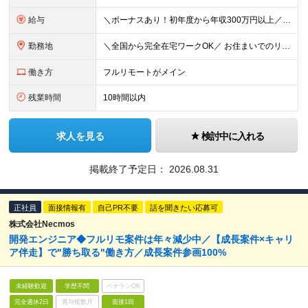
給与
＼ボーナスあり！初年度から年収300万円以上／ ■月給25万円～35万円＋残業代全額支給＋各種手当＋賞与年1回 ◎経験・年齢・スキルなどを考慮し、できるだけ優遇します ◎試用期間中(3カ月)は契約社
勤務地
＼全国から完全在宅ワークOK／ お住まいでのリモートワーク、または首都圏（東京・神奈川・埼玉・千葉）・大阪のプロジェクト先での勤務となります。 ★転勤はありません ★現在は80％以上が在宅勤務となっ
働き方
フルリモートがメイン
残業時間
10時間以内
求人を見る
検討中に入れる
掲載終了予定日：
2026.08.31
正社員
面接情報有
自己PR不要
話を聞きたい応募可
株式会社Necmos
開発エンジニア◆フルリモ案件は年々減少中／【成長案件×キャリ
ア伴走】で"勝ち取る"働き方／成長案件参画100%
未経験歓迎
学歴不問
ベテランOK
完全週休2日
賞与複数月
面接1回