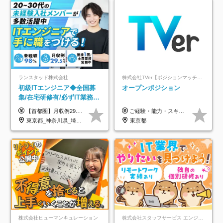
ランスタッド株式会社
株式会社TVer【ポジションマッチ登録】
初級ITエンジニア◆全国募
オープンポジション
集/在宅研修有/必ずIT業務配
属/月収例29.5万円/Web面接
【首都圏】月収例29.5万円（月給26万円＋諸手当） 【東海・関西】月収例28.5万円（月給25万円＋諸手当） 【九州】月収例26万円（月給23万円＋諸手当） ※経験・スキル・前職給与を踏まえ、総合的に判断して決定します。 例：首都圏 月収例31万円（月給27万円＋諸手当） ◆各種手当 ・通勤手当（上限4万円まで） ・残業代手当（1分単位で全額支給） ※固定残業代制は採用しておりません ・深夜勤務手当 ・資格取得支援（ランクに応じてお祝い金1万円～10万円を支給） ◆昇給：年1回 ◆補足 ・研修中1ヶ月間は、時給1670円となります。 ・試用期間6ヶ月あり。その間の待遇に変更はありません。 ※詳細は面接時にご案内します。
ご経験・能力・スキル等により、当社基準にて優遇・相談のうえ決定いたします。
1回/SE
東京都_神奈川県_埼玉県_千葉県_大阪府_愛知県_兵庫県_京都府_福岡県
東京都
株式会社ヒューマンキュレーション
株式会社スタッフサービス エンジニアリング事業本部