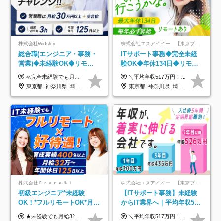
株式会社Widsley
株式会社エスアイイー 【東京プロマーケット上場】
総合職(エンジニア・事務・
ITサポート事務◆完全未経
営業)◆未経験OK◆リモー
験OK◆年休134日◆リモー
トあり◆残業月3h◆服装髪
トOK◆残業月7h以下◆賞与
≪完全未経験でも月給40万円以上も可能です！≫ -------------- 【1】ITエンジニア 月給26万円～50万円＋プロジェクト手当＋資格手当 【2】IT事務、営業事務 月給26万円～50万円＋プロジェクト手当＋資格手当 ≪【1】【2】共通≫ ★上記給与には固定残業代20時間分(月3万719円～)を含みます。残業が超過した場合は、追加支給します(残業は月平均3時間とほぼ発生しません。残業がなくても、固定残業代は支給されます) ★試用期間6ヵ月あり（期間中は月給23万1000円～。固定残業代20時間分3万719円～を含む／超過分は別途支給） -------------- 【3】SES営業、SaaS営業 月給30万円以上＋インセンティブ＋各種手当 ★上記給与には固定残業代45時間分(月7万6967円～)を含みます。残業が超過した場合は、追加支給します(残業は月平均3時間とほぼ発生しません。残業がなくても、固定残業代は支給されます) ★試用期間6ヵ月あり(期間中も給与や福利厚生は同じです)
＼平均年収517万円！入社5年目まで毎年必ず昇給／ ■賞与年3回 ■年収800万円以上も可 ■入社3年以上の平均年収469.2万円 月給23万2000円以上＋賞与年3回＋各種手当 ☆入社5年目まで最大1万5000円の定期昇給を確約 ┃各種手当充実 ・規定の資格を取得すれば、2000円～5万円を毎月支給（2万4000円～60万円／年） ・研修中に取得した取得率95％の資格でも研修後の給料UP ※月給は年齢・経験・能力を考慮して、優遇いたします ※上記月給金額は固定残業代（20時間/3万1300円円以上）を含み、超過分は別途支給いたします ※試用期間（6ヶ月）は月給に変動はありますが、その他待遇に差異はありません ├入社後1ヶ月～3ヶ月間は、月給20万1900円となります └上記金額は固定残業代（10時間／1万6000円）を含み、超過分は別途支給いたします
型自由
年3回◆5年目まで必ず昇給
東京都_神奈川県_埼玉県_千葉県_大阪府_愛知県_北海道_青森県_岩手県_宮城県_秋田県_山形県_福島県_茨城県_栃木県_群馬県_新潟県_山梨県_長野県_富山県_石川県_福井県_静岡県_岐阜県_三重県_兵庫県_京都府_滋賀県_奈良県_和歌山県_広島県_岡山県_鳥取県_島根県_山口県_徳島県_香川県_愛媛県_高知県_福岡県_熊本県_佐賀県_長崎県_大分県_宮崎県_鹿児島県_沖縄県
東京都_神奈川県_埼玉県_千葉県_大阪府_愛知県_北海道_青森県_岩手県_宮城県_秋田県_山形県_福島県_茨城県_栃木県_群馬県_新潟県_山梨県_長野県_富山県_石川県_福井県_静岡県_岐阜県_三重県_兵庫県_京都府_滋賀県_奈良県_和歌山県_広島県_岡山県_鳥取県_島根県_山口県_徳島県_香川県_愛媛県_高知県_福岡県_熊本県_佐賀県_長崎県_大分県_宮崎県_鹿児島県_沖縄県
株式会社Ｃｒａｎｅ＆Ｉ
株式会社エスアイイー 【東京プロマーケット上場】
初級エンジニア*未経験
【ITサポート事務】未経験
OK！*フルリモートOK*月給
からIT業界へ｜平均年収517
32万～*残業月9.8h*1ヶ月の
万円｜ホワイト企業認定｜
★未経験でも月給32万円スタート★ 月収32万円～35万円＋各種手当（資格手当だけで毎月15万の上乗せ実績あり！） ★資格手当豊富！1資格につき最大3万円支給 ★功績手当の導入で、毎月のお給与に上乗せで最大10万円支給している社員も！ ★1回の昇級で年収数十万UPも可 ★ゆくゆくは年収1000万以上も目指せる 年俸384万円～1,162万8,000円（12分割） ※経験・スキルを考慮の上決定します ※上記金額には固定残業代（月30h分・60,800円～66,500円）を含みます ※超過分は別途全額支給します ※試用期間2ヶ月間あり（その他待遇に差異はありません）
＼平均年収517万円！入社5年目まで毎年必ず昇給／ ■賞与年3回 ■年収800万円以上も可 ■入社3年以上の平均年収469.2万円 月給23万2000円以上＋賞与年3回＋各種手当 ☆入社5年目まで最大1万5000円の定期昇給を確約 ┃各種手当充実 ・規定の資格を取得すれば、2000円～5万円を毎月支給（2万4000円～60万円／年） ・研修中に取得した取得率95％の資格でも研修後の給料UP ※月給は年齢・経験・能力を考慮して、優遇いたします ※上記月給金額は固定残業代（20時間/3万1300円円以上）を含み、超過分は別途支給いたします ※試用期間（6ヶ月）は月給に変動はありますが、その他待遇に差異はありません ├入社後1ヶ月～3ヶ月間は、月給20万1900円となります └上記金額は固定残業代（10時間／1万6000円）を含み、超過分は別途支給いたします