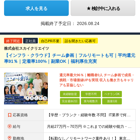
求人を見る
検討中に入れる
掲載終了予定日：
2026.08.24
終了間近
正社員
自己PR不要
話を聞きたい応募可
株式会社スカイクリエイツ
【インフラ・クラウド】チーム参画｜フルリモートも可｜平均還元
率91％｜定着率100%｜副業OK｜福利厚生充実
還元率最大96％｜離職者0人 チーム参画で成長・
挑戦・市場価値UPを実現 収入も働き方もキャリ
アも妥協しない
未経験歓迎
学歴不問
ベテランOK
完全週休2日
賞与複数月
面接1回
応募資格
【学歴・ブランク・経験年数 不問】 IT業界で何かしらの実務経験をお持ちの方 インフラ、クラウド、開発、運用保守、テクニカルサポート、社内SEなど、経験領域は問いません。 ＼こんな方を歓迎します／
給与
月給27万円～70万円 ※これまでの経験や能力・希望年収を考慮し決定します。「選べる給与形態」制度で給与と賞与のバランスを選ん でいただけます！ ※上記金額には固定残業代（30時間分／4万1738円～
勤務地
【転勤なし／リモートワーク案件あり！】 東京都内、神奈川、千葉、埼玉の各プロジェクト先での勤務 ※会社への定期的な出社義務はなく、帰社日も設定されていません。 ※プロジェクト先への直行直帰が可能です。