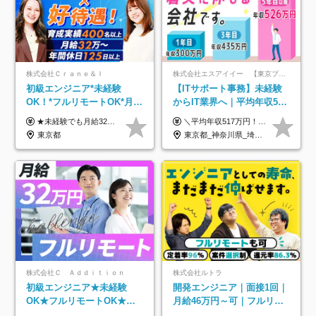
株式会社Ｃｒａｎｅ＆Ｉ
株式会社エスアイイー 【東京プロマーケット上場】
初級エンジニア*未経験
【ITサポート事務】未経験
OK！*フルリモートOK*月給
からIT業界へ｜平均年収517
32万～*残業月9.8h*1ヶ月の
万円｜ホワイト企業認定｜
★未経験でも月給32万円スタート★ 月収32万円～35万円＋各種手当（資格手当だけで毎月15万の上乗せ実績あり！） ★資格手当豊富！1資格につき最大3万円支給 ★功績手当の導入で、毎月のお給与に上乗せで最大10万円支給している社員も！ ★1回の昇級で年収数十万UPも可 ★ゆくゆくは年収1000万以上も目指せる 年俸384万円～1,162万8,000円（12分割） ※経験・スキルを考慮の上決定します ※上記金額には固定残業代（月30h分・60,800円～66,500円）を含みます ※超過分は別途全額支給します ※試用期間2ヶ月間あり（その他待遇に差異はありません）
＼平均年収517万円！入社5年目まで毎年必ず昇給／ ■賞与年3回 ■年収800万円以上も可 ■入社3年以上の平均年収469.2万円 月給23万2000円以上＋賞与年3回＋各種手当 ☆入社5年目まで最大1万5000円の定期昇給を確約 ┃各種手当充実 ・規定の資格を取得すれば、2000円～5万円を毎月支給（2万4000円～60万円／年） ・研修中に取得した取得率95％の資格でも研修後の給料UP ※月給は年齢・経験・能力を考慮して、優遇いたします ※上記月給金額は固定残業代（20時間/3万1300円円以上）を含み、超過分は別途支給いたします ※試用期間（6ヶ月）は月給に変動はありますが、その他待遇に差異はありません ├入社後1ヶ月～3ヶ月間は、月給20万1900円となります └上記金額は固定残業代（10時間／1万6000円）を含み、超過分は別途支給いたします
研修*資格取得率100％
年休134日｜リモートOK
東京都
東京都_神奈川県_埼玉県_千葉県_大阪府_愛知県_北海道_青森県_岩手県_宮城県_秋田県_山形県_福島県_茨城県_栃木県_群馬県_新潟県_山梨県_長野県_富山県_石川県_福井県_静岡県_岐阜県_三重県_兵庫県_京都府_滋賀県_奈良県_和歌山県_広島県_岡山県_鳥取県_島根県_山口県_徳島県_香川県_愛媛県_高知県_福岡県_熊本県_佐賀県_長崎県_大分県_宮崎県_鹿児島県_沖縄県
株式会社Ｃ Ａｄｄｉｔｉｏｎ
株式会社ルトラ
初級エンジニア★未経験
開発エンジニア｜面接1回｜
OK★フルリモートOK★月
月給46万円～可｜フルリモ
給32万円～★残業月10h＆
ートも可｜案件選択制｜定