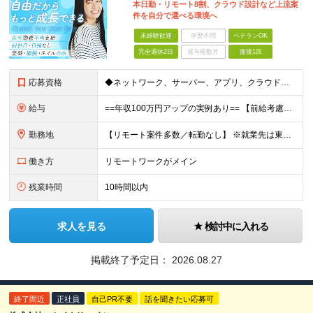
本日勤・リモート8割、クラウド設計など上流案
件を自分で選べる環境へ
未経験歓迎
学歴不問
ベテランOK
完全週休2日
賞与複数月
面接1回
応募資格
◆ネットワーク、サーバー、アプリ、クラウドなどインフラ全般の知識や何らかの実務経験がある方（年数不問） ◆高卒以上 ＼こんな方にピッタリな環境です／ ◎経験やスキルを正当に評価され、年収アップしたい
給与
==年収100万円アップの実例あり== 【前給考慮】月給28万円～50万円＋賞与＋決算賞与 ☆別途残業代は全額支給します ※上記金額は、経験、スキル、前職給与を考慮した上で、決定します ※試用期間
勤務地
【リモート案件多数／転勤なし】 ※就業先は東京、神奈川、埼玉、千葉の各プロジェクト先になります ※現状、リモートワーク8割、フルまたはハイブリッド勤務。 一部社員は、案件スタート時など必要に応じて出勤
働き方
リモートワークがメイン
残業時間
10時間以内
求人を見る
検討中に入れる
掲載終了予定日：
2026.08.27
終了間近
正社員
自己PR不要
話を聞きたい応募可