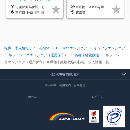
クラウド×上流工程*前職給
＼ 前職給与保証！あなたのこれまでの経験を正当評価 ／ ★月収50万円～スタート！【年俸600万～1,162万8,000円（12分割）】 ――「頑張りが給与に直結しない…」そんな不満とは無縁の環境です。 実際、入社後に「年収150万～200万円UP」を実現した先輩エンジニアが多数活躍中！ 【 収入をさらに押し上げる充実のプラスα 】 スキルを磨くほど得をする「資格手当」 ⇒ 1資格につき毎月3,000円～30,000円を継続支給！ 成果を見逃さない「功績手当」 ⇒ 社員の頑張りに応じて最大10万円をダイレクトに支給！ スピード昇給・高年収も可能 ⇒ 1回の昇給で年収数十万UPのチャンスあり。ゆくゆくは年収1000万以上のハイクラスも目指せます。 ※経験・スキルを考慮の上決定します ※上記金額には固定残業代（月30h分・95,000円～184,000円）を含みます ※超過分は別途全額支給します ※試用期間2ヶ月間あり（その他待遇に差異はありません）
※経験・スキルを考慮の上、決定します。
与保証*残業月9.8h
東京都_神奈川県_埼玉県_千葉県_大阪府_愛知県_北海道_青森県_岩手県_宮城県_秋田県_山形県_福島県_茨城県_栃木県_群馬県_新潟県_山梨県_長野県_富山県_石川県_福井県_静岡県_岐阜県_三重県_兵庫県_京都府_滋賀県_奈良県_和歌山県_広島県_岡山県_鳥取県_島根県_山口県_徳島県_香川県_愛媛県_高知県_福岡県_熊本県_佐賀県_長崎県_大分県_宮崎県_鹿児島県_沖縄県
東京都
転職・求人情報サイトのtype
IT・Webエンジニア
インフラエンジニア
ネットワークエンジニア（運用保守）
職種未経験歓迎
ネットワー
クエンジニア（運用保守） × 職種未経験歓迎の転職・求人情報一覧
ほかの職種で探し直す
求人掲載・利用規約・お問合せ
ホーム
ログイン