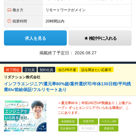
働き方
リモートワークがメイン
残業時間
20時間以内
求人を見る
検討中に入れる
掲載終了予定日：
2026.08.27
終了間近
正社員
契約社員
自己PR不要
話を聞きたい応募可
リダクション株式会社
インフラエンジニア/還元率80%超/案件選択可/年休130日程/平均残
業6h/前給保証/フルリモートあり
＜還元率80％｜年収200万UP実績あり｜上場グル
ープ＞ ずっとエンジニアでいられる環境が、こ
こにあります。
未経験歓迎
学歴不問
ベテランOK
完全週休2日
賞与複数月
面接1回