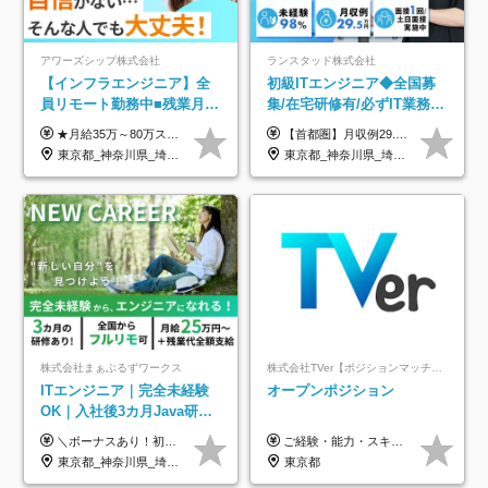
アワーズシップ株式会社
ランスタッド株式会社
【インフラエンジニア】全
初級ITエンジニア◆全国募
員リモート勤務中■残業月
集/在宅研修有/必ずIT業務配
3h■最大3ヶ月の連休あり■
属/月収例29.5万円/Web面接
★月給35万～80万スタートも可 【未経験の方】 ■月給26万～80万＋賞与年2回（年2ヶ月分） 【何かしらのインフラエンジニア経験をお持ちの方】 ■月給35万～80万＋賞与年2回（年2ヶ月分） ※スキル・経験などを考慮し決定します ※試用期間6ヶ月あり。期間中は契約社員となります。その他の待遇に差異はありません（試用期間終了後、昇給の可能性あり） ※上記金額には固定残業代（月30時間分／4万9600円～15万2600円）を含みます。超過分は別途支給いたします。 ＼頑張りはインセンティブで還元！／ クライアントに貢献度を評価され、当社のエンジニアが追加で案件に参画することになるなど、会社にとって利益になる行動はしっかり評価します。 会社の成長に貢献できていることを実感でき、「もっと頑張ろう」と思える体制づくりを整えています！
【首都圏】月収例29.5万円（月給26万円＋諸手当） 【東海・関西】月収例28.5万円（月給25万円＋諸手当） 【九州】月収例26万円（月給23万円＋諸手当） ※経験・スキル・前職給与を踏まえ、総合的に判断して決定します。 例：首都圏 月収例31万円（月給27万円＋諸手当） ◆各種手当 ・通勤手当（上限4万円まで） ・残業代手当（1分単位で全額支給） ※固定残業代制は採用しておりません ・深夜勤務手当 ・資格取得支援（ランクに応じてお祝い金1万円～10万円を支給） ◆昇給：年1回 ◆補足 ・研修中1ヶ月間は、時給1670円となります。 ・試用期間6ヶ月あり。その間の待遇に変更はありません。 ※詳細は面接時にご案内します。
年休126日■20～30代活躍
1回/SE
東京都_神奈川県_埼玉県_千葉県_大阪府
東京都_神奈川県_埼玉県_千葉県_大阪府_愛知県_兵庫県_京都府_福岡県
中！
株式会社まぁぶるずワークス
株式会社TVer【ポジションマッチ登録】
ITエンジニア｜完全未経験
オープンポジション
OK｜入社後3カ月Java研修
｜リモート率8割以上｜充実
＼ボーナスあり！初年度から年収300万円以上／ ■月給25万円～35万円＋残業代全額支給＋各種手当＋賞与年1回 ◎経験・年齢・スキルなどを考慮し、できるだけ優遇します ◎試用期間中(3カ月)は契約社員で、月給21万円＋諸手当になります。 (試用期間中は残業が発生しません。その他の待遇に変更はありません) ----------------- ＼3つの評価軸！実力次第で早期収入アップ！／ 【1】スキル(IT理解、実装力、設計) 【2】実務力(現場評価、コミュ力、品質) 【3】姿勢(自走力、意欲、責任感) この3つの評価軸で、3カ月ごとに評価。社内グレードにより、給与が決まる明確な仕組みです。何ができれば給与が上がるのか分かりやすく、実力や努力次第で早期に収入を増やせます！ 【固定残業代について】 なし（残業代は、実際の労働時間に応じて別途全額支給）
ご経験・能力・スキル等により、当社基準にて優遇・相談のうえ決定いたします。
のキャリア支援｜残業月10h
東京都_神奈川県_埼玉県_千葉県_大阪府_愛知県_北海道_青森県_岩手県_宮城県_秋田県_山形県_福島県_茨城県_栃木県_群馬県_新潟県_山梨県_長野県_富山県_石川県_福井県_静岡県_岐阜県_三重県_兵庫県_京都府_滋賀県_奈良県_和歌山県_広島県_岡山県_鳥取県_島根県_山口県_徳島県_香川県_愛媛県_高知県_福岡県_熊本県_佐賀県_長崎県_大分県_宮崎県_鹿児島県_沖縄県
東京都