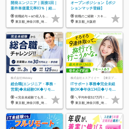
開発エンジニア｜面接1回｜
オープンポジション【ポジ
案件単価還元率83％｜給与
ションマッチ登録】
UP保証｜年休140日｜在宅
前職給与＋αの収入を保証 月給42万円～120万円＋各種手当＋賞与 給与基準が明確かつ高還元です。 一人ひとりが安定した環境のもと、長く活躍できる職場を目指しています。 ※平均年収650万円 ・還元率83％ ・各種手当について 職能手当／職務手当／資格手当／営業手当 など ※前職での経験・能力、給与などを考慮の上、当社規定により優遇いたします ※試用期間あり（3ヶ月／期間中の条件に変動はありません） ※上記金額には固定残業代（78,948円～225,564円/月30時間分）を含みます 超過分は別途全額支給いたします ・年収UPを保証 過去には転職時に〈年収200万円UP〉したエンジニアも在籍しています。入社時だけでなく、入社後も安心の給与水準で働ける環境です。キャリアや技術力が正当に評価されていないと感じていたら、一度面接でお話ししましょう！ 当社では管理職の人数は最低限にし、無駄な管理をしません。その費用削減分を社員の給与に還元しています！
前職のご経験・スキル等を考慮して決定します。
利用率9割｜独立支援・副業
東京都_神奈川県_埼玉県_千葉県_大阪府_愛知県_北海道_青森県_岩手県_宮城県_秋田県_山形県_福島県_茨城県_栃木県_群馬県_新潟県_山梨県_長野県_富山県_石川県_福井県_静岡県_岐阜県_三重県_兵庫県_京都府_滋賀県_奈良県_和歌山県_広島県_岡山県_鳥取県_島根県_山口県_徳島県_香川県_愛媛県_高知県_福岡県_熊本県_佐賀県_長崎県_大分県_宮崎県_鹿児島県_沖縄県
東京都_大阪府
制度
株式会社Widsley
株式会社エスアイイー 【東京プロマーケット上場】
総合職(エンジニア・事務・
ITサポート事務◆完全未経
営業)◆未経験OK◆リモー
験OK◆年休134日◆リモー
トあり◆残業月3h◆服装髪
トOK◆残業月7h以下◆賞与
≪完全未経験でも月給40万円以上も可能です！≫ -------------- 【1】ITエンジニア 月給26万円～50万円＋プロジェクト手当＋資格手当 【2】IT事務、営業事務 月給26万円～50万円＋プロジェクト手当＋資格手当 ≪【1】【2】共通≫ ★上記給与には固定残業代20時間分(月3万719円～)を含みます。残業が超過した場合は、追加支給します(残業は月平均3時間とほぼ発生しません。残業がなくても、固定残業代は支給されます) ★試用期間6ヵ月あり（期間中は月給23万1000円～。固定残業代20時間分3万719円～を含む／超過分は別途支給） -------------- 【3】SES営業、SaaS営業 月給30万円以上＋インセンティブ＋各種手当 ★上記給与には固定残業代45時間分(月7万6967円～)を含みます。残業が超過した場合は、追加支給します(残業は月平均3時間とほぼ発生しません。残業がなくても、固定残業代は支給されます) ★試用期間6ヵ月あり(期間中も給与や福利厚生は同じです)
＼平均年収517万円！入社5年目まで毎年必ず昇給／ ■賞与年3回 ■年収800万円以上も可 ■入社3年以上の平均年収469.2万円 月給23万2000円以上＋賞与年3回＋各種手当 ☆入社5年目まで最大1万5000円の定期昇給を確約 ┃各種手当充実 ・規定の資格を取得すれば、2000円～5万円を毎月支給（2万4000円～60万円／年） ・研修中に取得した取得率95％の資格でも研修後の給料UP ※月給は年齢・経験・能力を考慮して、優遇いたします ※上記月給金額は固定残業代（20時間/3万1300円円以上）を含み、超過分は別途支給いたします ※試用期間（6ヶ月）は月給に変動はありますが、その他待遇に差異はありません ├入社後1ヶ月～3ヶ月間は、月給20万1900円となります └上記金額は固定残業代（10時間／1万6000円）を含み、超過分は別途支給いたします
型自由
年3回◆5年目まで必ず昇給
東京都_神奈川県_埼玉県_千葉県_大阪府_愛知県_北海道_青森県_岩手県_宮城県_秋田県_山形県_福島県_茨城県_栃木県_群馬県_新潟県_山梨県_長野県_富山県_石川県_福井県_静岡県_岐阜県_三重県_兵庫県_京都府_滋賀県_奈良県_和歌山県_広島県_岡山県_鳥取県_島根県_山口県_徳島県_香川県_愛媛県_高知県_福岡県_熊本県_佐賀県_長崎県_大分県_宮崎県_鹿児島県_沖縄県
東京都_神奈川県_埼玉県_千葉県_大阪府_愛知県_北海道_青森県_岩手県_宮城県_秋田県_山形県_福島県_茨城県_栃木県_群馬県_新潟県_山梨県_長野県_富山県_石川県_福井県_静岡県_岐阜県_三重県_兵庫県_京都府_滋賀県_奈良県_和歌山県_広島県_岡山県_鳥取県_島根県_山口県_徳島県_香川県_愛媛県_高知県_福岡県_熊本県_佐賀県_長崎県_大分県_宮崎県_鹿児島県_沖縄県