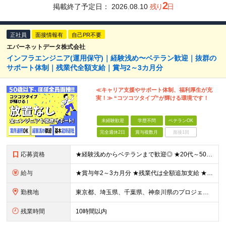
2
掲載終了予定日：
2026.08.10
残り
日
正社員
面接情報有
自己PR不要
エバーネットデータ株式会社
インフラエンジニア(運用保守)｜経験浅め〜ベテラン歓迎｜抜群の
サポート体制｜残業代全額支給｜賞与2～3カ月分
≪キャリア支援やサポート体制、福利厚生が充
実！≫ “コツコツタイプ”が輝ける環境です！
未経験歓迎
学歴不問
ベテランOK
完全週休2日
賞与複数月
面接1回
応募資格
★経験浅めからベテランまで歓迎◎ ★20代～50代幅広く活躍中！ ■ネットワーク・サーバの運用保守経験をお持ちの方 ※ある程度ログ解析ができる方を想定しています ■学歴不問・第二新卒歓迎 ■ブランク
給与
★賞与年2～3カ月分 ★残業代は全額追加支給 ★手当や祝い金など充実 ★退職金制度もあり、安心して長く働けます！ 月給30万円～34万円＋賞与(※入社2年目から支給) ◎経験・スキル等を考慮のうえ
勤務地
東京都、埼玉県、千葉県、神奈川県のプロジェクト先での勤務 ★勤務地の希望を考慮します(案件選択可) ★転居を伴う転勤はありません ■本社 東京都千代田区五番町12 五番町Ｋビル3Ｆ (変更の範囲
残業時間
10時間以内