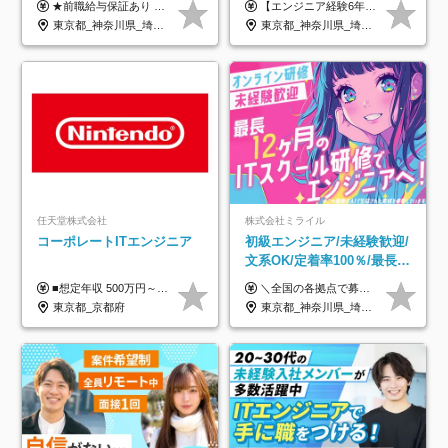
★前職給与保証あり ★月給32万円以上＋インセンティブあり 月給32万円以上＋インセンティブ＋各種手当 ※上記には固定残業代（月30時間・44,400円～）を含みます ※超過分は別途支給します ※試用期間はございません ★＼成果＝あなたの収入／★ 【1】案件単価ー8万円＝あなたの給与 参画したプロジェクトの案件単価から 一律8万円引いた金額があなたの給与です！ （月給例） ■1人称での構築・小規模な詳細設計 案件単価55万円ー8万円＝月給47万円（還元率85.5%） ■大型案件の設計・構築やプロジェクト管理 案件単価90万円ー8万円＝月給82万円（還元率91.1%） ‥‥‥‥‥‥‥‥‥‥‥‥‥‥‥‥‥‥ 【2】月給の他にも豊富なインセンティブあり 全員が月3～13万円のインセンティブをゲットしています！ ≪インセンティブ制度≫ 稼働している現場で増員・交代が発生し、 当社の人員を配属が決定した際に支給。 ◇C Addition正社員が参画 ：実粗利の10%／毎月 ◇協力会社所属の社員が参画：実粗利の30%／毎月 ≪リファラル制度≫ あなたの知り合いが当社のメンバーになった際に、 毎月1人あたり2万円支給します◎ ‥‥‥‥‥‥‥‥‥‥‥‥‥‥‥‥‥‥
【エンジニア経験6年以上の方】 月給46万円～100万円（固定残業代含む） ※上記月給には月30時間分の固定残業代（月8万7,400円～月19万円）を含む。超過分は全額支給。 【エンジニア経験4年以上の方】 月給42万円～100万円（固定残業代含む） ※上記月給には月30時間分の固定残業代（月7万9,800円～月19万円）を含む。超過分は全額支給。 【エンジニア経験4年未満の方】 月給38万円～100万円（固定残業代含む） ※上記月給には月30時間分の固定残業代（月7万2,200円～月19万円）を含む。超過分は全額支給。 ※経験、スキル、前職給与などを踏まえて決定。 ◆ルトラの給与制度のポイント！◆ ・社員の95%が入社時に年収UP！最高で300万円UPの実績も ・平均還元率86.3%（交通費・住宅手当・会社負担分の社保も含む） ・人柄やポテンシャルを評価し、スキル以上の希望年収を提示することも ・退職金制度やリファラル手当（平均50万円）あり
年休120日以上★副業可
着率96％以上｜副業OK｜住
東京都_神奈川県_埼玉県_千葉県_大阪府_愛知県_北海道_青森県_岩手県_宮城県_秋田県_山形県_福島県_茨城県_栃木県_群馬県_新潟県_山梨県_長野県_富山県_石川県_福井県_静岡県_岐阜県_三重県_兵庫県_京都府_滋賀県_奈良県_和歌山県_広島県_岡山県_鳥取県_島根県_山口県_徳島県_香川県_愛媛県_高知県_福岡県_熊本県_佐賀県_長崎県_大分県_宮崎県_鹿児島県_沖縄県
東京都_神奈川県_埼玉県_千葉県_大阪府_愛知県_北海道_青森県_岩手県_宮城県_秋田県_山形県_福島県_茨城県_栃木県_群馬県_新潟県_山梨県_長野県_富山県_石川県_福井県_静岡県_岐阜県_三重県_兵庫県_京都府_滋賀県_奈良県_和歌山県_広島県_岡山県_鳥取県_島根県_山口県_徳島県_香川県_愛媛県_高知県_福岡県_熊本県_佐賀県_長崎県_大分県_宮崎県_鹿児島県_沖縄県
宅手当
任天堂株式会社
株式会社ミライル
コーポレートITエンジニア
初級エンジニア/未経験歓迎/
文系OK/定着率100％/最長1
年の自社ITスクール研修あ
■想定年収 500万円～900万円 月給制 月給278,000円～ ※残業が発生した場合、残業代を別途全額支給します ※試用期間2ヶ月あり(待遇や給与に差異はありません)
＼全国の各拠点で募集中！／ 給与は以下の通り、勤務地により異なります。 札幌：月給23万円～27万円 仙台：月給22万円～26万円 新潟：月給22万円～26万円 東京：月給26万円～30万円 大阪：月給24万円～29万円 福岡：月給23.5万円～27万円 沖縄：月給21万円～26万円 ◎給与は知識や経験を考慮して決定します。 ◎残業は別途全額支給します。 ◎試用期間12カ月あり（給与は以下の通りです。その他条件に変更はありません） （試用期間の給与） 札幌：月給18.6万円～ 仙台：月給19万円～ 新潟：月給18万円～ 東京：月給22万円～ 大阪：月給20.8万円～ 福岡：月給19万円～ 沖縄：月給18万円～
り/年休130日
東京都_京都府
東京都_神奈川県_埼玉県_千葉県_大阪府_愛知県_北海道_青森県_岩手県_宮城県_秋田県_山形県_福島県_茨城県_栃木県_群馬県_新潟県_山梨県_長野県_富山県_石川県_福井県_静岡県_岐阜県_三重県_兵庫県_京都府_滋賀県_奈良県_和歌山県_広島県_岡山県_鳥取県_島根県_山口県_徳島県_香川県_愛媛県_高知県_福岡県_熊本県_佐賀県_長崎県_大分県_宮崎県_鹿児島県_沖縄県