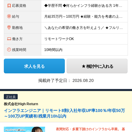
応募資格
◆学歴不問 ◆何らかインフラ経験がある方 1年未満のご経験でも歓迎！ ◆経験年数・担当フェーズ・言語不問 ＼こんな方もぜひご応募ください！／ ・IT業界で何らかの実務経験をお持ちの方 ・第二新卒の方
給与
月給35万円～100万円 ★経験・能力を考慮の上、決定 ★前職給与を100％保証 ★案件内容の開示・明確な評価制度 ※上記金額には30時間分・6万6500円以上の固定残業代が含まれています ※超過
勤務地
＼あなたの希望の働き方を叶えよう／ ★フルリモート・リモートワークOK ★希望を考慮します ★転居を伴う転勤は無し 本社：東京都豊島区高田2丁目17-22 目白中野ビル 5階 大阪：大阪府大阪市西区
働き方
リモートワークOK
残業時間
10時間以内
求人を見る
検討中に入れる
掲載終了予定日：
2026.08.20
正社員
株式会社High Return
インフラエンジニア｜リモート8割/入社年収UP率100％/年収50万
～100万UP実績有/残業月10h以内
夜間対応・多重下請けのインフラから卒業。 基