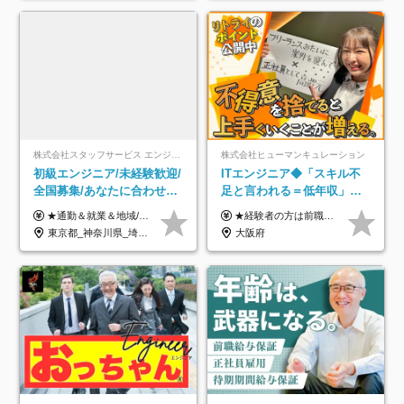
株式会社スタッフサービス エンジニアリング事業本部
株式会社ヒューマンキュレーション
初級エンジニア/未経験歓迎/
ITエンジニア◆「スキル不
全国募集/あなたに合わせた
足と言われる＝低年収」で
オリジナル研修をご用
はない！｜ 不安を克服し、
★通勤＆就業＆地域/住宅＆役職手当あり ★残業代は全額支給 ★選べる給与制度あり！ ■東京・神奈川・千葉・埼玉勤務の場合 月給24.5万円～55万円＋諸手当 （残業代は全額支給） (20,000円の地域/住宅手当込み) ■愛知・京都・大阪・兵庫勤務の場合 月給24万円以上＋諸手当 （残業代は全額支給） (15,000円の地域/住宅手当込み) ■茨城・栃木・群馬・静岡・三重・滋賀・広島・福岡勤務の場合 月給23.5万円以上＋諸手当 （残業代は全額支給） (10,000円の地域/住宅手当込み) ■北海道・宮城・山梨・長野・岐阜・奈良・和歌山・岡山勤務の場合 月給23万円以上＋諸手当 （残業代は全額支給） (5,000円の地域/住宅手当込み) ■その他のエリア勤務の場合 月給22.5万円以上＋諸手当 （残業代は全額支給） ※経験や能力を考慮し、当社規定により優遇します 【昇給：年一回実施】 【選べる給与制度】 ★収入を重視する方に… 「変動型人事制度」の選択も可能（派遣先からの評価に応じて収入アップ！） ※年2回のタイミングで希望者と面談の上決定します。
★経験者の方は前職の年収以上を保証します ★案件単価を開示した上で80％以上を還元します 月給25万円以上＋賞与年2回 ※経験や能力を考慮の上で優遇します ※試用期間が3ヶ月(その間の給与・待遇・雇用形態に変更はありません) ※月給には月20時間分のみなし残業手当(5万円)を含みます(超過分は別途支給) ★残業平均は月10時間以下ですので、毎月10時間分程度はお得です！
意/AI・IoT/残業平均8時間
年収アップした社員の実例
東京都_神奈川県_埼玉県_千葉県_大阪府_愛知県_北海道_岩手県_宮城県_山形県_福島県_茨城県_栃木県_群馬県_山梨県_長野県_富山県_石川県_静岡県_岐阜県_三重県_兵庫県_京都府_滋賀県_奈良県_広島県_岡山県_山口県_愛媛県_福岡県_熊本県_長崎県
大阪府