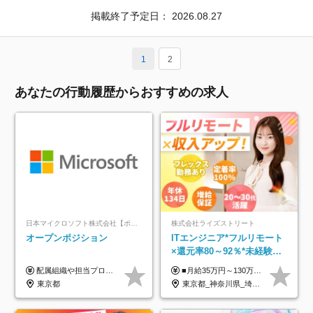
掲載終了予定日：
2026.08.27
1
2
あなたの行動履歴からおすすめの求人
日本マイクロソフト株式会社【ポジションマッチ登録】
株式会社ライズストリート
オープンポジション
ITエンジニア*フルリモート
×還元率80～92％*未経験歓
迎*年休134日*月給35万～*
配属組織や担当プロジェクトにより異なります。 ▼参考情報 ----------------------- 年俸650万～（1/12を月々支給） ※経験、能力を考慮の上、当社規定により優遇いたします。 ※時間外、休日出勤、深夜手当に対する賃金も基本年俸に含みます。
■月給35万円～130万円＋賞与年2回＋各種手当 ※システムエンジニアの経験をお持ちの方は月給41万円以上＋賞与年2回（108万円～）＋手当 ■単価（年収）アップのチャンスは最大年12回 ※残業代は1分単位で100％全額支給。サービス残業などは一切ありません ※試用期間6ヵ月（試用期間中の待遇・給与に差はありません）
定着率100%
東京都
東京都_神奈川県_埼玉県_千葉県_大阪府_愛知県_北海道_青森県_岩手県_宮城県_秋田県_山形県_福島県_茨城県_栃木県_群馬県_新潟県_山梨県_長野県_富山県_石川県_福井県_静岡県_岐阜県_三重県_兵庫県_京都府_滋賀県_奈良県_和歌山県_広島県_岡山県_鳥取県_島根県_山口県_徳島県_香川県_愛媛県_高知県_福岡県_熊本県_佐賀県_長崎県_大分県_宮崎県_鹿児島県_沖縄県