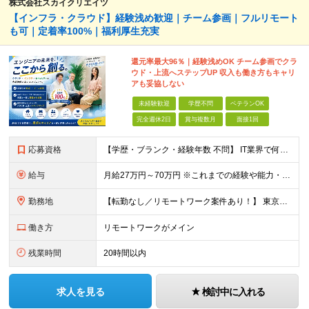
株式会社スカイクリエイツ
【インフラ・クラウド】経験浅め歓迎｜チーム参画｜フルリモート
も可｜定着率100%｜福利厚生充実
還元率最大96％｜経験浅めOK チーム参画でクラ
ウド・上流へステップUP 収入も働き方もキャリ
アも妥協しない
未経験歓迎
学歴不問
ベテランOK
完全週休2日
賞与複数月
面接1回
応募資格
【学歴・ブランク・経験年数 不問】 IT業界で何かしらの実務経験をお持ちの方 インフラ、クラウド、開発、運用保守、テクニカルサポート、社内SEなど、経験領域は問いません。 ＼こんな方を歓迎します／
給与
月給27万円～70万円 ※これまでの経験や能力・希望年収を考慮し決定します。「選べる給与形態」制度で給与と賞与のバランスを選ん でいただけます！ ※上記金額には固定残業代（30時間分／4万1738円～
勤務地
【転勤なし／リモートワーク案件あり！】 東京都内、神奈川、千葉、埼玉の各プロジェクト先での勤務 ※会社への定期的な出社義務はなく、帰社日も設定されていません。 ※プロジェクト先への直行直帰が可能です。
働き方
リモートワークがメイン
残業時間
20時間以内
求人を見る
検討中に入れる