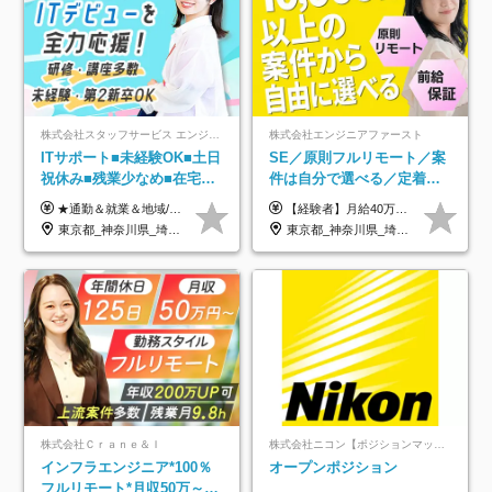
株式会社スタッフサービス エンジニアリング事業本部
株式会社エンジニアファースト
ITサポート■未経験OK■土日
SE／原則フルリモート／案
祝休み■残業少なめ■在宅実
件は自分で選べる／定着率
績あり■約900種類のスキル
93%／20～30代活躍中！
★通勤＆就業＆地域/住宅＆役職手当あり ★残業代は全額支給 ★選べる給与制度あり！ ■東京・神奈川・千葉・埼玉勤務の場合 月給24.5万円～55万円＋諸手当 （残業代は全額支給） (20,000円の地域/住宅手当込み) ■愛知・京都・大阪・兵庫勤務の場合 月給24万円以上＋諸手当 （残業代は全額支給） (15,000円の地域/住宅手当込み) ■茨城・栃木・群馬・静岡・三重・滋賀・広島・福岡勤務の場合 月給23.5万円以上＋諸手当 （残業代は全額支給） (10,000円の地域/住宅手当込み) ■北海道・宮城・山梨・長野・岐阜・奈良・和歌山・岡山勤務の場合 月給23万円以上＋諸手当 （残業代は全額支給） (5,000円の地域/住宅手当込み) ■その他のエリア勤務の場合 月給22.5万円以上＋諸手当 （残業代は全額支給） ※経験や能力を考慮し、当社規定により優遇します 【昇給：年一回実施】 【選べる給与制度】 ★収入を重視する方に… 「変動型人事制度」の選択も可能（派遣先からの評価に応じて収入アップ！） ※年2回のタイミングで希望者と面談の上決定します。
【経験者】月給40万円～120万円(固定残業代含む)+各種手当 ★前職給与の総収入額を100％保証｜還元率84％〜100％ ★20代の平均年収570万円 ※月給には、みなし残業手当(月30時間／5万8000円以上)を含みます 超過分は別途追加支給 ※固定残業代は、時間外労働の有無に関わらず30時間分を、月5万8000円~15万7000円支給 ※上記を超える時間外労働分は追加で支給 【未経験者】月給21万円以上＋各種手当 固定残業なし(残業代発生分全額支給) ※6ヶ月の試用期間あり（※条件に変動なし） ▼単価連動性×還元率は84％～100％で収入の大幅UPが可能！ ・案件単価が月50万円の場合：年収417万円 ・案件単価が月70万円の場合：年収584万円 ・案件単価が月100万円の場合：年収834万円 ＜モデル年収＞ ▼400万円～500万円(入社初年度) ▼542万円～626万円(入社2年) ▼667万円～700万円(入社3年） ▼709万円～801万円(入社5年）
アップ講座あり■全国募集
東京都_神奈川県_埼玉県_千葉県_大阪府_愛知県_北海道_岩手県_宮城県_山形県_福島県_茨城県_栃木県_群馬県_山梨県_長野県_富山県_石川県_静岡県_岐阜県_三重県_兵庫県_京都府_滋賀県_奈良県_広島県_岡山県_山口県_愛媛県_福岡県_熊本県_長崎県
東京都_神奈川県_埼玉県_千葉県_大阪府_愛知県_北海道_青森県_岩手県_宮城県_秋田県_山形県_福島県_茨城県_栃木県_群馬県_新潟県_山梨県_長野県_富山県_石川県_福井県_静岡県_岐阜県_三重県_兵庫県_京都府_滋賀県_奈良県_和歌山県_広島県_岡山県_鳥取県_島根県_山口県_徳島県_香川県_愛媛県_高知県_福岡県_熊本県_佐賀県_長崎県_大分県_宮崎県_鹿児島県_沖縄県
株式会社Ｃｒａｎｅ＆Ｉ
株式会社ニコン【ポジションマッチ登録】
インフラエンジニア*100％
オープンポジション
フルリモート*月収50万～*