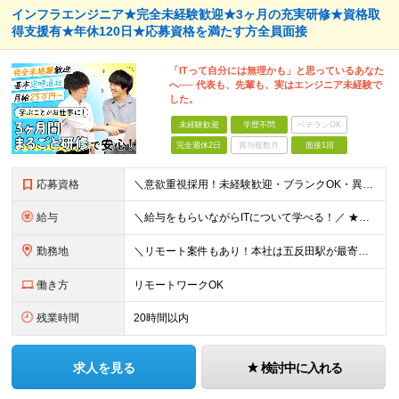
インフラエンジニア★完全未経験歓迎★3ヶ月の充実研修★資格取
得支援有★年休120日★応募資格を満たす方全員面接
「ITって自分には無理かも」と思っているあなた
へ── 代表も、先輩も、実はエンジニア未経験で
した。
未経験歓迎
学歴不問
ベテランOK
完全週休2日
賞与複数月
面接1回
応募資格
＼意欲重視採用！未経験歓迎・ブランクOK・異業種転職大歓迎／ ◆学歴不問 ◆30歳以下の方（若年層の長期キャリア形成のため） ☆IT・エンジニアの経験は一切不要です！ ＜こんな方をお待ちしておりま
給与
＼給与をもらいながらITについて学べる！／ ★社員が給与交渉も◎ 年俸制：276万円～ ┗月収23万円～ ※1／12を月々支給いたします ※上記には固定残業代（20時間／31,250円）を含みます
勤務地
＼リモート案件もあり！本社は五反田駅が最寄り◎／ ★転勤なし 東京23区内を中心に、東京・神奈川・千葉・埼玉のプロジェクト先での勤務をお任せします。 【本社】 東京都品川区東五反田2-4-2 3F
働き方
リモートワークOK
残業時間
20時間以内
求人を見る
検討中に入れる