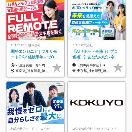
FLARETECH株式会社
ＦＴＣ株式会社
開発エンジニア｜フルリモ
【AIサポート事務（ITプロ
ートOK／経験半年～でOK
候補）】あなたのビジネス
／実質還元率80～90%／前
経験をAI業界で活かす◆IT
☑︎ 直近実績、月平均17,000円の昇給 ☑︎ 前職給与100%保証 ☑︎ 実質還元率80～90% ☑︎ 待機時も給与は満額支給 月給35万円～70万円＋交通費など各種手当 ※想定年収：4,200,000円～10,560,000円 ※経験・能力等を考慮の上で決定します。 ※上記金額には、みなし残業手当（50時間分・104,000円～212,000円）を含みます。超過分は別途追加支給します。 ┗残業時間は月平均10時間、多い時でも20時間程度と安定しております ★単価連動型の給与体系ではないため、万が一待機になってもその間の給与は満額支給しています。 ＜1年間の昇給事例をご紹介！＞ ・20代/フロントエンドエンジニア：月給274,000円→月給362,000円（＋88,000円/月） ・20代/iOSエンジニア：月給237,000円→月給287,000円（＋50,000円/月） ・20代/Androidエンジニア：月給316,000円→月給374,000円（＋58,000円/月） ・30代/Javaエンジニア（上流）：月給340,000円→月給418,000円（＋78,000円/月） ・30代/PMO：月給340,000円→月給418,000円（＋78,000円/月）
【前職給与保証】 ■未経験者： 月給30万円～35万円 ■ローキャリア（経験目安1年程度）： 月給35万円～40万円 ■経験者（経験目安3年以上）： 月給40万円～60万円 ■即戦力（経験目安5年以上）： 月給45万円～80万円 ※上記金額には固定残業代30時間分 【未経験者5万5000円～7万3000円、 ローキャリア6万4000円～7万3000円、 経験者5万8000円～10万9000円、 即戦力8万2000円～14万5000円】を含みます。 ※30時間を超える場合は追加で全額支給します。 ※経験・能力・前職給与などを総合的に評価したうえでご納得いただけるよう個別決定。 未経験者の場合、前職給与とポテンシャルを査定のうえ決定いたします。 ※日本国内でのIT業界経験、または同等の実務経験と能力に応じて決定します。 ※前職給与は日本円かつ、日本国内での実績に基づき評価します。 【納得の評価システム】 ★クォーター毎に査定する評価制度導入！ 明確な評価基準で翌年度年収を上げましょう！ ★評価対象期間に在籍中のほとんどの社員が昇給し 年収アップを実現しています！ ★様々なインセンティブ制度を用意し多角的に正当評価しています！ ※試用期間6カ月（期間中の待遇等に差異なし）
給保証／AI系など最先端案
未経験OK◆目指せるコンサ
東京都_神奈川県_埼玉県_千葉県_大阪府_愛知県_北海道_青森県_岩手県_宮城県_秋田県_山形県_福島県_茨城県_栃木県_群馬県_新潟県_山梨県_長野県_富山県_石川県_福井県_静岡県_岐阜県_三重県_兵庫県_京都府_滋賀県_奈良県_和歌山県_広島県_岡山県_鳥取県_島根県_山口県_徳島県_香川県_愛媛県_高知県_福岡県_熊本県_佐賀県_長崎県_大分県_宮崎県_鹿児島県_沖縄県
東京都_神奈川県_埼玉県_千葉県
件多数
ル
株式会社アイ・ディ・エイチ
コクヨ株式会社【ポジションマッチ登録】