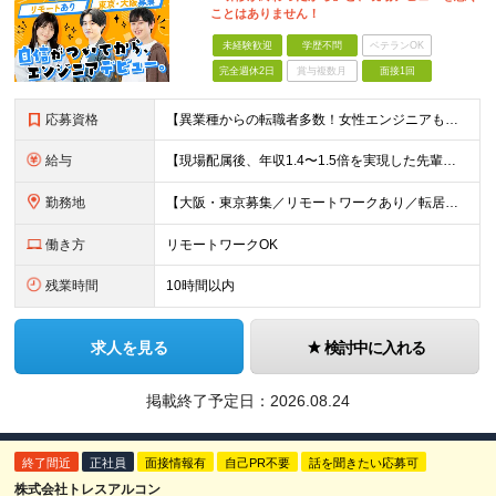
ことはありません！
未経験歓迎
学歴不問
ベテランOK
完全週休2日
賞与複数月
面接1回
応募資格
【異業種からの転職者多数！女性エンジニアも活躍中】 ◆学歴不問 ◆未経験OK ≪こんな方を歓迎しています≫ ◎未経験から成長できる環境で活躍したい方 ◎大学やスクールでIT系のスキルを学んだことのあ
給与
【現場配属後、年収1.4〜1.5倍を実現した先輩も！残業代全額支給】 ◆給与は経験やスキルに応じて決定します ◆年俸制250万円～350万円（1/12を月々支給） ≪年収UPの例≫ ◎飲食業からのキ
勤務地
【大阪・東京募集／リモートワークあり／転居を伴う転勤なし】 東京本社、大阪事務所、または東京23区内・関西（大阪・兵庫）の各クライアント先勤務 ◆入社後、約1年間はクライアント先ではなく 自社内（東
働き方
リモートワークOK
残業時間
10時間以内
求人を見る
検討中に入れる
掲載終了予定日：
2026.08.24
終了間近
正社員
面接情報有
自己PR不要
話を聞きたい応募可
株式会社トレスアルコン