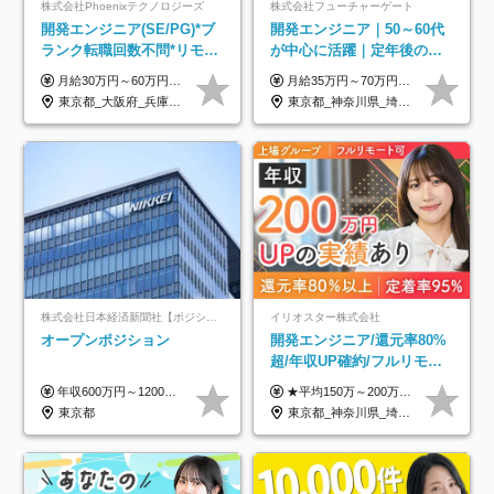
株式会社Phoenixテクノロジーズ
株式会社フューチャーゲート
開発エンジニア(SE/PG)*ブ
開発エンジニア｜50～60代
ランク転職回数不問*リモー
が中心に活躍｜定年後の給
ト案件多数*残業ほぼ0*通院
与減ナシ｜年収50万円アッ
月給30万円～60万円+住宅手当+職能手当+役職手当+決算賞与+報奨金 ※経験・能力を考慮し、優遇します ※給与には20時間分のみなし時間外手当(3万7000円以上)を含みます(超過時間分は別途追加支給) ※試用期間3～6ヵ月あり(その間の給与、待遇に差異なし) ※場合によって契約社員での採用の可能性あり(面接時に応相談)
月給35万円～70万円（固定残業代30時間分63,869円～を含む）+賞与年1回 ※30時間を超える分は別途支給します ●これまでのご経験・スキル・前職給与をできる限り考慮します ●待機期間も給与を100％支給します ●試用期間中も給与や福利厚生は同じです ≪年収を維持しながら長く働けます！≫ 一般的な企業では55歳や60歳を機に年収が下がりますが、 当社は役職などではなく「スキルや経験」で評価。 エンジニアとして長く働きながら あなたにふさわしい年収を維持できます！
のための半休制度あり
プ実績／昇給率92％（直近3
東京都_大阪府_兵庫県_京都府_福岡県
東京都_神奈川県_埼玉県_千葉県
年）
株式会社日本経済新聞社【ポジションマッチ登録】
イリオスター株式会社
オープンポジション
開発エンジニア/還元率80%
超/年収UP確約/フルリモ
OK/年休130日/平均残業7h/
年収600万円～1200万円 ※上記年収は、想定年収です。住居費補助、子手当などの各種手当を含む金額です。 ※経験・能力等を考慮の上、当社規定により決定します。
★平均150万～200万円年収UPを実現！ ★前職給与を100％保証！ ★案件内容の開示・明確な評価体制あり ⇒クライアント評価で即昇給を実現したケースも◎ ★年12回（毎月昇給チャンスあり） ■月給35万円～103万円 ※経験・能力・前職給与を考慮し、決定 ※上記給与には月30時間分(6万6500円以上)の固定残業代が含まれます。超過分は手当として別途支給します ※試用期間3ヶ月あり(期間中の給与・待遇面に差異はありません) ▼収入アップの実例をご紹介 ───────────── ★働き方改革をした30代男性（PG） 子どもが生まれたばかりなのに、忙しい現場で残業も月50～60時間が当たり前。 ⇒残業ほぼゼロ＆週3リモートの働き方に！しかも給与もアップ！ ★収入アップした30代男性（PM） 子供が3人いて家計も苦しく、残業代で稼ぐ日々… ⇒残業をたくさんしていた年収額より、100万円以上アップしました！
約2万件の案件から選択
東京都
東京都_神奈川県_埼玉県_千葉県_大阪府_愛知県_北海道_青森県_岩手県_宮城県_秋田県_山形県_福島県_茨城県_栃木県_群馬県_新潟県_山梨県_長野県_富山県_石川県_福井県_静岡県_岐阜県_三重県_兵庫県_京都府_滋賀県_奈良県_和歌山県_広島県_岡山県_鳥取県_島根県_山口県_徳島県_香川県_愛媛県_高知県_福岡県_熊本県_佐賀県_長崎県_大分県_宮崎県_鹿児島県_沖縄県