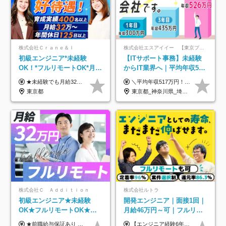
株式会社Ｃｒａｎｅ＆Ｉ
株式会社エスアイイー 【東京プロマーケット上場】
初級エンジニア*未経験
【ITサポート事務】未経験
OK！*フルリモートOK*月給
からIT業界へ｜平均年収517
32万～*残業月9.8h*1ヶ月の
万円｜ホワイト企業認定｜
★未経験でも月給32万円スタート★ 月収32万円～35万円＋各種手当（資格手当だけで毎月15万の上乗せ実績あり！） ★資格手当豊富！1資格につき最大3万円支給 ★功績手当の導入で、毎月のお給与に上乗せで最大10万円支給している社員も！ ★1回の昇級で年収数十万UPも可 ★ゆくゆくは年収1000万以上も目指せる 年俸384万円～1,162万8,000円（12分割） ※経験・スキルを考慮の上決定します ※上記金額には固定残業代（月30h分・60,800円～66,500円）を含みます ※超過分は別途全額支給します ※試用期間2ヶ月間あり（その他待遇に差異はありません）
＼平均年収517万円！入社5年目まで毎年必ず昇給／ ■賞与年3回 ■年収800万円以上も可 ■入社3年以上の平均年収469.2万円 月給23万2000円以上＋賞与年3回＋各種手当 ☆入社5年目まで最大1万5000円の定期昇給を確約 ┃各種手当充実 ・規定の資格を取得すれば、2000円～5万円を毎月支給（2万4000円～60万円／年） ・研修中に取得した取得率95％の資格でも研修後の給料UP ※月給は年齢・経験・能力を考慮して、優遇いたします ※上記月給金額は固定残業代（20時間/3万1300円円以上）を含み、超過分は別途支給いたします ※試用期間（6ヶ月）は月給に変動はありますが、その他待遇に差異はありません ├入社後1ヶ月～3ヶ月間は、月給20万1900円となります └上記金額は固定残業代（10時間／1万6000円）を含み、超過分は別途支給いたします
研修*資格取得率100％
年休134日｜リモートOK
東京都
東京都_神奈川県_埼玉県_千葉県_大阪府_愛知県_北海道_青森県_岩手県_宮城県_秋田県_山形県_福島県_茨城県_栃木県_群馬県_新潟県_山梨県_長野県_富山県_石川県_福井県_静岡県_岐阜県_三重県_兵庫県_京都府_滋賀県_奈良県_和歌山県_広島県_岡山県_鳥取県_島根県_山口県_徳島県_香川県_愛媛県_高知県_福岡県_熊本県_佐賀県_長崎県_大分県_宮崎県_鹿児島県_沖縄県
株式会社Ｃ Ａｄｄｉｔｉｏｎ
株式会社ルトラ
初級エンジニア★未経験
開発エンジニア｜面接1回｜
OK★フルリモートOK★月
月給46万円～可｜フルリモ
給32万円～★残業月10h＆
ートも可｜案件選択制｜定
★前職給与保証あり ★月給32万円以上＋インセンティブあり 月給32万円以上＋インセンティブ＋各種手当 ※上記には固定残業代（月30時間・44,400円～）を含みます ※超過分は別途支給します ※試用期間はございません ★＼成果＝あなたの収入／★ 【1】案件単価ー8万円＝あなたの給与 参画したプロジェクトの案件単価から 一律8万円引いた金額があなたの給与です！ （月給例） ■1人称での構築・小規模な詳細設計 案件単価55万円ー8万円＝月給47万円（還元率85.5%） ■大型案件の設計・構築やプロジェクト管理 案件単価90万円ー8万円＝月給82万円（還元率91.1%） ‥‥‥‥‥‥‥‥‥‥‥‥‥‥‥‥‥‥ 【2】月給の他にも豊富なインセンティブあり 全員が月3～13万円のインセンティブをゲットしています！ ≪インセンティブ制度≫ 稼働している現場で増員・交代が発生し、 当社の人員を配属が決定した際に支給。 ◇C Addition正社員が参画 ：実粗利の10%／毎月 ◇協力会社所属の社員が参画：実粗利の30%／毎月 ≪リファラル制度≫ あなたの知り合いが当社のメンバーになった際に、 毎月1人あたり2万円支給します◎ ‥‥‥‥‥‥‥‥‥‥‥‥‥‥‥‥‥‥
【エンジニア経験6年以上の方】 月給46万円～100万円（固定残業代含む） ※上記月給には月30時間分の固定残業代（月8万7,400円～月19万円）を含む。超過分は全額支給。 【エンジニア経験4年以上の方】 月給42万円～100万円（固定残業代含む） ※上記月給には月30時間分の固定残業代（月7万9,800円～月19万円）を含む。超過分は全額支給。 【エンジニア経験4年未満の方】 月給38万円～100万円（固定残業代含む） ※上記月給には月30時間分の固定残業代（月7万2,200円～月19万円）を含む。超過分は全額支給。 ※経験、スキル、前職給与などを踏まえて決定。 ◆ルトラの給与制度のポイント！◆ ・社員の95%が入社時に年収UP！最高で300万円UPの実績も ・平均還元率86.3%（交通費・住宅手当・会社負担分の社保も含む） ・人柄やポテンシャルを評価し、スキル以上の希望年収を提示することも ・退職金制度やリファラル手当（平均50万円）あり