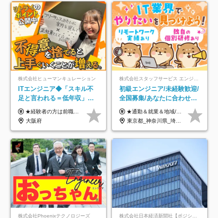
株式会社ヒューマンキュレーション
株式会社スタッフサービス エンジニアリング事業本部
ITエンジニア◆「スキル不
初級エンジニア/未経験歓迎/
足と言われる＝低年収」で
全国募集/あなたに合わせた
はない！｜ 不安を克服し、
オリジナル研修をご用
★経験者の方は前職の年収以上を保証します ★案件単価を開示した上で80％以上を還元します 月給25万円以上＋賞与年2回 ※経験や能力を考慮の上で優遇します ※試用期間が3ヶ月(その間の給与・待遇・雇用形態に変更はありません) ※月給には月20時間分のみなし残業手当(5万円)を含みます(超過分は別途支給) ★残業平均は月10時間以下ですので、毎月10時間分程度はお得です！
★通勤＆就業＆地域/住宅＆役職手当あり ★残業代は全額支給 ★選べる給与制度あり！ ■東京・神奈川・千葉・埼玉勤務の場合 月給24.5万円～55万円＋諸手当 （残業代は全額支給） (20,000円の地域/住宅手当込み) ■愛知・京都・大阪・兵庫勤務の場合 月給24万円以上＋諸手当 （残業代は全額支給） (15,000円の地域/住宅手当込み) ■茨城・栃木・群馬・静岡・三重・滋賀・広島・福岡勤務の場合 月給23.5万円以上＋諸手当 （残業代は全額支給） (10,000円の地域/住宅手当込み) ■北海道・宮城・山梨・長野・岐阜・奈良・和歌山・岡山勤務の場合 月給23万円以上＋諸手当 （残業代は全額支給） (5,000円の地域/住宅手当込み) ■その他のエリア勤務の場合 月給22.5万円以上＋諸手当 （残業代は全額支給） ※経験や能力を考慮し、当社規定により優遇します 【昇給：年一回実施】 【選べる給与制度】 ★収入を重視する方に… 「変動型人事制度」の選択も可能（派遣先からの評価に応じて収入アップ！） ※年2回のタイミングで希望者と面談の上決定します。
年収アップした社員の実例
意/AI・IoT/残業平均8時間
大阪府
東京都_神奈川県_埼玉県_千葉県_大阪府_愛知県_北海道_岩手県_宮城県_山形県_福島県_茨城県_栃木県_群馬県_山梨県_長野県_富山県_石川県_静岡県_岐阜県_三重県_兵庫県_京都府_滋賀県_奈良県_広島県_岡山県_山口県_愛媛県_福岡県_熊本県_長崎県
株式会社Phoenixテクノロジーズ
株式会社日本経済新聞社【ポジションマッチ登録】