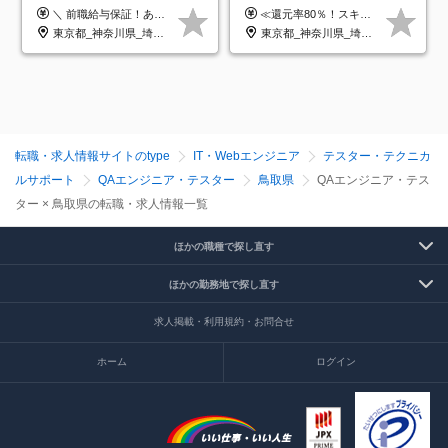
クラウド×上流工程*前職給
以下／1カ月連休可／案件選
＼ 前職給与保証！あなたのこれまでの経験を正当評価 ／ ★月収50万円～スタート！【年俸600万～1,162万8,000円（12分割）】 ――「頑張りが給与に直結しない…」そんな不満とは無縁の環境です。 実際、入社後に「年収150万～200万円UP」を実現した先輩エンジニアが多数活躍中！ 【 収入をさらに押し上げる充実のプラスα 】 スキルを磨くほど得をする「資格手当」 ⇒ 1資格につき毎月3,000円～30,000円を継続支給！ 成果を見逃さない「功績手当」 ⇒ 社員の頑張りに応じて最大10万円をダイレクトに支給！ スピード昇給・高年収も可能 ⇒ 1回の昇給で年収数十万UPのチャンスあり。ゆくゆくは年収1000万以上のハイクラスも目指せます。 ※経験・スキルを考慮の上決定します ※上記金額には固定残業代（月30h分・95,000円～184,000円）を含みます ※超過分は別途全額支給します ※試用期間2ヶ月間あり（その他待遇に差異はありません）
≪還元率80％！スキルや経験をしっかり収入に反映します≫ 年俸530万円以上＋業績賞与 ※スキル・経験を考慮の上、優遇いたします ※上記年俸を12分割し、月1回支給します ※上記年俸には固定残業代月20時間分(月6万9000円以上)が含まれます。残業はほとんど発生しませんが、超過した場合は追加支給します ★AIを使った自社への貢献も、貢献度に応じて給与に反映する制度があります
与保証*残業月9.8h
択制／還元率80%
東京都_神奈川県_埼玉県_千葉県_大阪府_愛知県_北海道_青森県_岩手県_宮城県_秋田県_山形県_福島県_茨城県_栃木県_群馬県_新潟県_山梨県_長野県_富山県_石川県_福井県_静岡県_岐阜県_三重県_兵庫県_京都府_滋賀県_奈良県_和歌山県_広島県_岡山県_鳥取県_島根県_山口県_徳島県_香川県_愛媛県_高知県_福岡県_熊本県_佐賀県_長崎県_大分県_宮崎県_鹿児島県_沖縄県
東京都_神奈川県_埼玉県_千葉県_大阪府_愛知県_北海道_青森県_岩手県_宮城県_秋田県_山形県_福島県_茨城県_栃木県_群馬県_新潟県_山梨県_長野県_富山県_石川県_福井県_静岡県_岐阜県_三重県_兵庫県_京都府_滋賀県_奈良県_和歌山県_広島県_岡山県_鳥取県_島根県_山口県_徳島県_香川県_愛媛県_高知県_福岡県_熊本県_佐賀県_長崎県_大分県_宮崎県_鹿児島県_沖縄県
転職・求人情報サイトのtype
IT・Webエンジニア
テスター・テクニカ
ルサポート
QAエンジニア・テスター
鳥取県
QAエンジニア・テス
ター × 鳥取県の転職・求人情報一覧
ほかの職種で探し直す
ほかの勤務地で探し直す
求人掲載・利用規約・お問合せ
ホーム
ログイン