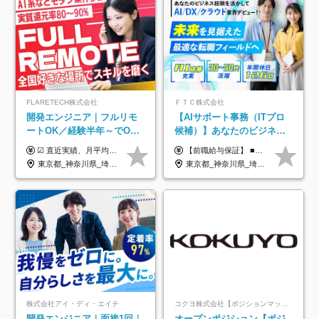
FLARETECH株式会社
ＦＴＣ株式会社
開発エンジニア｜フルリモ
【AIサポート事務（ITプロ
ートOK／経験半年～でOK
候補）】あなたのビジネス
／実質還元率80～90%／前
経験をAI業界で活かす◆IT
☑︎ 直近実績、月平均17,000円の昇給 ☑︎ 前職給与100%保証 ☑︎ 実質還元率80～90% ☑︎ 待機時も給与は満額支給 月給35万円～70万円＋交通費など各種手当 ※想定年収：4,200,000円～10,560,000円 ※経験・能力等を考慮の上で決定します。 ※上記金額には、みなし残業手当（50時間分・104,000円～212,000円）を含みます。超過分は別途追加支給します。 ┗残業時間は月平均10時間、多い時でも20時間程度と安定しております ★単価連動型の給与体系ではないため、万が一待機になってもその間の給与は満額支給しています。 ＜1年間の昇給事例をご紹介！＞ ・20代/フロントエンドエンジニア：月給274,000円→月給362,000円（＋88,000円/月） ・20代/iOSエンジニア：月給237,000円→月給287,000円（＋50,000円/月） ・20代/Androidエンジニア：月給316,000円→月給374,000円（＋58,000円/月） ・30代/Javaエンジニア（上流）：月給340,000円→月給418,000円（＋78,000円/月） ・30代/PMO：月給340,000円→月給418,000円（＋78,000円/月）
【前職給与保証】 ■未経験者： 月給30万円～35万円 ■ローキャリア（経験目安1年程度）： 月給35万円～40万円 ■経験者（経験目安3年以上）： 月給40万円～60万円 ■即戦力（経験目安5年以上）： 月給45万円～80万円 ※上記金額には固定残業代30時間分 【未経験者5万5000円～7万3000円、 ローキャリア6万4000円～7万3000円、 経験者5万8000円～10万9000円、 即戦力8万2000円～14万5000円】を含みます。 ※30時間を超える場合は追加で全額支給します。 ※経験・能力・前職給与などを総合的に評価したうえでご納得いただけるよう個別決定。 未経験者の場合、前職給与とポテンシャルを査定のうえ決定いたします。 ※日本国内でのIT業界経験、または同等の実務経験と能力に応じて決定します。 ※前職給与は日本円かつ、日本国内での実績に基づき評価します。 【納得の評価システム】 ★クォーター毎に査定する評価制度導入！ 明確な評価基準で翌年度年収を上げましょう！ ★評価対象期間に在籍中のほとんどの社員が昇給し 年収アップを実現しています！ ★様々なインセンティブ制度を用意し多角的に正当評価しています！ ※試用期間6カ月（期間中の待遇等に差異なし）
給保証／AI系など最先端案
未経験OK◆目指せるコンサ
東京都_神奈川県_埼玉県_千葉県_大阪府_愛知県_北海道_青森県_岩手県_宮城県_秋田県_山形県_福島県_茨城県_栃木県_群馬県_新潟県_山梨県_長野県_富山県_石川県_福井県_静岡県_岐阜県_三重県_兵庫県_京都府_滋賀県_奈良県_和歌山県_広島県_岡山県_鳥取県_島根県_山口県_徳島県_香川県_愛媛県_高知県_福岡県_熊本県_佐賀県_長崎県_大分県_宮崎県_鹿児島県_沖縄県
東京都_神奈川県_埼玉県_千葉県
件多数
ル
株式会社アイ・ディ・エイチ
コクヨ株式会社【ポジションマッチ登録】
開発エンジニア｜面接1回｜
オープンポジション【ポジ