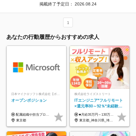
掲載終了予定日：
2026.08.24
1
あなたの行動履歴からおすすめの求人
日本マイクロソフト株式会社【ポジションマッチ登録】
株式会社ライズストリート
オープンポジション
ITエンジニア*フルリモート
×還元率80～92％*未経験歓
迎*年休134日*月給35万～*
配属組織や担当プロジェクトにより異なります。 ▼参考情報 ----------------------- 年俸650万～（1/12を月々支給） ※経験、能力を考慮の上、当社規定により優遇いたします。 ※時間外、休日出勤、深夜手当に対する賃金も基本年俸に含みます。
■月給35万円～130万円＋賞与年2回＋各種手当 ※システムエンジニアの経験をお持ちの方は月給41万円以上＋賞与年2回（108万円～）＋手当 ■単価（年収）アップのチャンスは最大年12回 ※残業代は1分単位で100％全額支給。サービス残業などは一切ありません ※試用期間6ヵ月（試用期間中の待遇・給与に差はありません）
定着率100%
東京都
東京都_神奈川県_埼玉県_千葉県_大阪府_愛知県_北海道_青森県_岩手県_宮城県_秋田県_山形県_福島県_茨城県_栃木県_群馬県_新潟県_山梨県_長野県_富山県_石川県_福井県_静岡県_岐阜県_三重県_兵庫県_京都府_滋賀県_奈良県_和歌山県_広島県_岡山県_鳥取県_島根県_山口県_徳島県_香川県_愛媛県_高知県_福岡県_熊本県_佐賀県_長崎県_大分県_宮崎県_鹿児島県_沖縄県