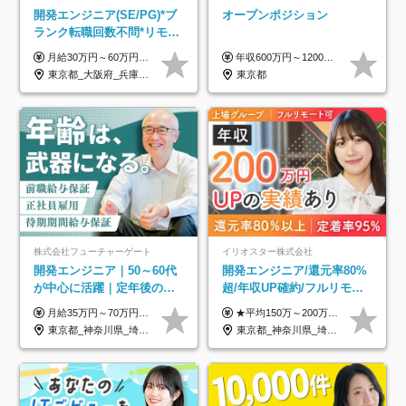
開発エンジニア(SE/PG)*ブ
オープンポジション
ランク転職回数不問*リモー
ト案件多数*残業ほぼ0*通院
月給30万円～60万円+住宅手当+職能手当+役職手当+決算賞与+報奨金 ※経験・能力を考慮し、優遇します ※給与には20時間分のみなし時間外手当(3万7000円以上)を含みます(超過時間分は別途追加支給) ※試用期間3～6ヵ月あり(その間の給与、待遇に差異なし) ※場合によって契約社員での採用の可能性あり(面接時に応相談)
年収600万円～1200万円 ※上記年収は、想定年収です。住居費補助、子手当などの各種手当を含む金額です。 ※経験・能力等を考慮の上、当社規定により決定します。
のための半休制度あり
東京都_大阪府_兵庫県_京都府_福岡県
東京都
株式会社フューチャーゲート
イリオスター株式会社
開発エンジニア｜50～60代
開発エンジニア/還元率80%
が中心に活躍｜定年後の給
超/年収UP確約/フルリモ
与減ナシ｜年収50万円アッ
OK/年休130日/平均残業7h/
月給35万円～70万円（固定残業代30時間分63,869円～を含む）+賞与年1回 ※30時間を超える分は別途支給します ●これまでのご経験・スキル・前職給与をできる限り考慮します ●待機期間も給与を100％支給します ●試用期間中も給与や福利厚生は同じです ≪年収を維持しながら長く働けます！≫ 一般的な企業では55歳や60歳を機に年収が下がりますが、 当社は役職などではなく「スキルや経験」で評価。 エンジニアとして長く働きながら あなたにふさわしい年収を維持できます！
★平均150万～200万円年収UPを実現！ ★前職給与を100％保証！ ★案件内容の開示・明確な評価体制あり ⇒クライアント評価で即昇給を実現したケースも◎ ★年12回（毎月昇給チャンスあり） ■月給35万円～103万円 ※経験・能力・前職給与を考慮し、決定 ※上記給与には月30時間分(6万6500円以上)の固定残業代が含まれます。超過分は手当として別途支給します ※試用期間3ヶ月あり(期間中の給与・待遇面に差異はありません) ▼収入アップの実例をご紹介 ───────────── ★働き方改革をした30代男性（PG） 子どもが生まれたばかりなのに、忙しい現場で残業も月50～60時間が当たり前。 ⇒残業ほぼゼロ＆週3リモートの働き方に！しかも給与もアップ！ ★収入アップした30代男性（PM） 子供が3人いて家計も苦しく、残業代で稼ぐ日々… ⇒残業をたくさんしていた年収額より、100万円以上アップしました！
プ実績／昇給率92％（直近3
約2万件の案件から選択
東京都_神奈川県_埼玉県_千葉県
東京都_神奈川県_埼玉県_千葉県_大阪府_愛知県_北海道_青森県_岩手県_宮城県_秋田県_山形県_福島県_茨城県_栃木県_群馬県_新潟県_山梨県_長野県_富山県_石川県_福井県_静岡県_岐阜県_三重県_兵庫県_京都府_滋賀県_奈良県_和歌山県_広島県_岡山県_鳥取県_島根県_山口県_徳島県_香川県_愛媛県_高知県_福岡県_熊本県_佐賀県_長崎県_大分県_宮崎県_鹿児島県_沖縄県
年）