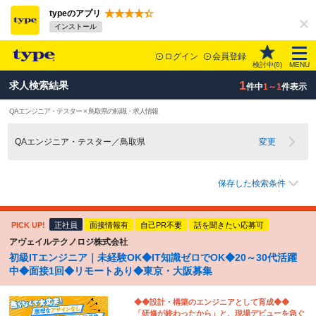
typeのアプリ
インストール
ログイン
会員登録
検討中(
0
)
MENU
1
求人検索結果
件中
1～1
件表示
QAエンジニア・テスター × 鳥取県の転職・求人情報
QAエンジニア・テスター／鳥取県
変更
保存した検索条件
PICK UP!
正社員
面接情報有
自己PR不要
話を聞きたい応募可
アヴェイルテクノロジ株式会社
初級ITエンジニア｜未経験OK◆IT知識ゼロでOK◆20～30代活躍
中◆面接1回◆リモートあり◆東京・大阪募集
◆◆設計・構築のエンジニアとして育成◆◆
「研修が終わったから」と、現場デビューを急ぐ