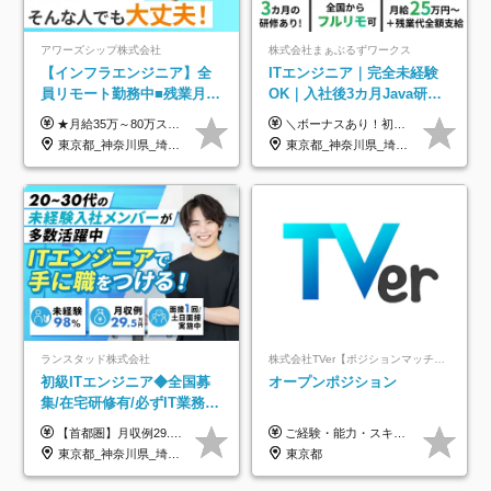
アワーズシップ株式会社
株式会社まぁぶるずワークス
【インフラエンジニア】全
ITエンジニア｜完全未経験
員リモート勤務中■残業月
OK｜入社後3カ月Java研修
3h■最大3ヶ月の連休あり■
｜リモート率8割以上｜充実
★月給35万～80万スタートも可 【未経験の方】 ■月給26万～80万＋賞与年2回（年2ヶ月分） 【何かしらのインフラエンジニア経験をお持ちの方】 ■月給35万～80万＋賞与年2回（年2ヶ月分） ※スキル・経験などを考慮し決定します ※試用期間6ヶ月あり。期間中は契約社員となります。その他の待遇に差異はありません（試用期間終了後、昇給の可能性あり） ※上記金額には固定残業代（月30時間分／4万9600円～15万2600円）を含みます。超過分は別途支給いたします。 ＼頑張りはインセンティブで還元！／ クライアントに貢献度を評価され、当社のエンジニアが追加で案件に参画することになるなど、会社にとって利益になる行動はしっかり評価します。 会社の成長に貢献できていることを実感でき、「もっと頑張ろう」と思える体制づくりを整えています！
＼ボーナスあり！初年度から年収300万円以上／ ■月給25万円～35万円＋残業代全額支給＋各種手当＋賞与年1回 ◎経験・年齢・スキルなどを考慮し、できるだけ優遇します ◎試用期間中(3カ月)は契約社員で、月給21万円＋諸手当になります。 (試用期間中は残業が発生しません。その他の待遇に変更はありません) ----------------- ＼3つの評価軸！実力次第で早期収入アップ！／ 【1】スキル(IT理解、実装力、設計) 【2】実務力(現場評価、コミュ力、品質) 【3】姿勢(自走力、意欲、責任感) この3つの評価軸で、3カ月ごとに評価。社内グレードにより、給与が決まる明確な仕組みです。何ができれば給与が上がるのか分かりやすく、実力や努力次第で早期に収入を増やせます！ 【固定残業代について】 なし（残業代は、実際の労働時間に応じて別途全額支給）
年休126日■20～30代活躍
のキャリア支援｜残業月10h
東京都_神奈川県_埼玉県_千葉県_大阪府
東京都_神奈川県_埼玉県_千葉県_大阪府_愛知県_北海道_青森県_岩手県_宮城県_秋田県_山形県_福島県_茨城県_栃木県_群馬県_新潟県_山梨県_長野県_富山県_石川県_福井県_静岡県_岐阜県_三重県_兵庫県_京都府_滋賀県_奈良県_和歌山県_広島県_岡山県_鳥取県_島根県_山口県_徳島県_香川県_愛媛県_高知県_福岡県_熊本県_佐賀県_長崎県_大分県_宮崎県_鹿児島県_沖縄県
中！
ランスタッド株式会社
株式会社TVer【ポジションマッチ登録】
初級ITエンジニア◆全国募
オープンポジション
集/在宅研修有/必ずIT業務配
属/月収例29.5万円/Web面接
【首都圏】月収例29.5万円（月給26万円＋諸手当） 【東海・関西】月収例28.5万円（月給25万円＋諸手当） 【九州】月収例26万円（月給23万円＋諸手当） ※経験・スキル・前職給与を踏まえ、総合的に判断して決定します。 例：首都圏 月収例31万円（月給27万円＋諸手当） ◆各種手当 ・通勤手当（上限4万円まで） ・残業代手当（1分単位で全額支給） ※固定残業代制は採用しておりません ・深夜勤務手当 ・資格取得支援（ランクに応じてお祝い金1万円～10万円を支給） ◆昇給：年1回 ◆補足 ・研修中1ヶ月間は、時給1670円となります。 ・試用期間6ヶ月あり。その間の待遇に変更はありません。 ※詳細は面接時にご案内します。
ご経験・能力・スキル等により、当社基準にて優遇・相談のうえ決定いたします。
1回/SE
東京都_神奈川県_埼玉県_千葉県_大阪府_愛知県_兵庫県_京都府_福岡県
東京都