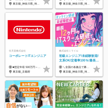
年休120日以上★副業可
着率96％以上｜副業OK｜住
東京都_神奈川県_埼玉県_千葉県_大阪府_愛知県_北海道_青森県_岩手県_宮城県_秋田県_山形県_福島県_茨城県_栃木県_群馬県_新潟県_山梨県_長野県_富山県_石川県_福井県_静岡県_岐阜県_三重県_兵庫県_京都府_滋賀県_奈良県_和歌山県_広島県_岡山県_鳥取県_島根県_山口県_徳島県_香川県_愛媛県_高知県_福岡県_熊本県_佐賀県_長崎県_大分県_宮崎県_鹿児島県_沖縄県
東京都_神奈川県_埼玉県_千葉県_大阪府_愛知県_北海道_青森県_岩手県_宮城県_秋田県_山形県_福島県_茨城県_栃木県_群馬県_新潟県_山梨県_長野県_富山県_石川県_福井県_静岡県_岐阜県_三重県_兵庫県_京都府_滋賀県_奈良県_和歌山県_広島県_岡山県_鳥取県_島根県_山口県_徳島県_香川県_愛媛県_高知県_福岡県_熊本県_佐賀県_長崎県_大分県_宮崎県_鹿児島県_沖縄県
宅手当
任天堂株式会社
株式会社ミライル
コーポレートITエンジニア
初級エンジニア/未経験歓迎/
文系OK/定着率100％/最長1
年の自社ITスクール研修あ
■想定年収 500万円～900万円 月給制 月給278,000円～ ※残業が発生した場合、残業代を別途全額支給します ※試用期間2ヶ月あり(待遇や給与に差異はありません)
＼全国の各拠点で募集中！／ 給与は以下の通り、勤務地により異なります。 札幌：月給23万円～27万円 仙台：月給22万円～26万円 新潟：月給22万円～26万円 東京：月給26万円～30万円 大阪：月給24万円～29万円 福岡：月給23.5万円～27万円 沖縄：月給21万円～26万円 ◎給与は知識や経験を考慮して決定します。 ◎残業は別途全額支給します。 ◎試用期間12カ月あり（給与は以下の通りです。その他条件に変更はありません） （試用期間の給与） 札幌：月給18.6万円～ 仙台：月給19万円～ 新潟：月給18万円～ 東京：月給22万円～ 大阪：月給20.8万円～ 福岡：月給19万円～ 沖縄：月給18万円～
り/年休130日
東京都_京都府
東京都_神奈川県_埼玉県_千葉県_大阪府_愛知県_北海道_青森県_岩手県_宮城県_秋田県_山形県_福島県_茨城県_栃木県_群馬県_新潟県_山梨県_長野県_富山県_石川県_福井県_静岡県_岐阜県_三重県_兵庫県_京都府_滋賀県_奈良県_和歌山県_広島県_岡山県_鳥取県_島根県_山口県_徳島県_香川県_愛媛県_高知県_福岡県_熊本県_佐賀県_長崎県_大分県_宮崎県_鹿児島県_沖縄県