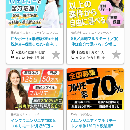
株式会社スタッフサービス エンジニアリング事業本部
株式会社エンジニアファースト
ITサポート■未経験OK■土日
SE／原則フルリモート／案
祝休み■残業少なめ■在宅実
件は自分で選べる／定着率
績あり■約900種類のスキル
93%／20～30代活躍中！
★通勤＆就業＆地域/住宅＆役職手当あり ★残業代は全額支給 ★選べる給与制度あり！ ■東京・神奈川・千葉・埼玉勤務の場合 月給24.5万円～55万円＋諸手当 （残業代は全額支給） (20,000円の地域/住宅手当込み) ■愛知・京都・大阪・兵庫勤務の場合 月給24万円以上＋諸手当 （残業代は全額支給） (15,000円の地域/住宅手当込み) ■茨城・栃木・群馬・静岡・三重・滋賀・広島・福岡勤務の場合 月給23.5万円以上＋諸手当 （残業代は全額支給） (10,000円の地域/住宅手当込み) ■北海道・宮城・山梨・長野・岐阜・奈良・和歌山・岡山勤務の場合 月給23万円以上＋諸手当 （残業代は全額支給） (5,000円の地域/住宅手当込み) ■その他のエリア勤務の場合 月給22.5万円以上＋諸手当 （残業代は全額支給） ※経験や能力を考慮し、当社規定により優遇します 【昇給：年一回実施】 【選べる給与制度】 ★収入を重視する方に… 「変動型人事制度」の選択も可能（派遣先からの評価に応じて収入アップ！） ※年2回のタイミングで希望者と面談の上決定します。
【経験者】月給40万円～120万円(固定残業代含む)+各種手当 ★前職給与の総収入額を100％保証｜還元率84％〜100％ ★20代の平均年収570万円 ※月給には、みなし残業手当(月30時間／5万8000円以上)を含みます 超過分は別途追加支給 ※固定残業代は、時間外労働の有無に関わらず30時間分を、月5万8000円~15万7000円支給 ※上記を超える時間外労働分は追加で支給 【未経験者】月給21万円以上＋各種手当 固定残業なし(残業代発生分全額支給) ※6ヶ月の試用期間あり（※条件に変動なし） ▼単価連動性×還元率は84％～100％で収入の大幅UPが可能！ ・案件単価が月50万円の場合：年収417万円 ・案件単価が月70万円の場合：年収584万円 ・案件単価が月100万円の場合：年収834万円 ＜モデル年収＞ ▼400万円～500万円(入社初年度) ▼542万円～626万円(入社2年) ▼667万円～700万円(入社3年） ▼709万円～801万円(入社5年）
アップ講座あり■全国募集
東京都_神奈川県_埼玉県_千葉県_大阪府_愛知県_北海道_岩手県_宮城県_山形県_福島県_茨城県_栃木県_群馬県_山梨県_長野県_富山県_石川県_静岡県_岐阜県_三重県_兵庫県_京都府_滋賀県_奈良県_広島県_岡山県_山口県_愛媛県_福岡県_熊本県_長崎県
東京都_神奈川県_埼玉県_千葉県_大阪府_愛知県_北海道_青森県_岩手県_宮城県_秋田県_山形県_福島県_茨城県_栃木県_群馬県_新潟県_山梨県_長野県_富山県_石川県_福井県_静岡県_岐阜県_三重県_兵庫県_京都府_滋賀県_奈良県_和歌山県_広島県_岡山県_鳥取県_島根県_山口県_徳島県_香川県_愛媛県_高知県_福岡県_熊本県_佐賀県_長崎県_大分県_宮崎県_鹿児島県_沖縄県
株式会社Ｃｒａｎｅ＆Ｉ
Delight株式会社
インフラエンジニア*100％
AIエンジニア／フルリモー
フルリモート*月収50万～*
ト／年休130日＆残業月5h