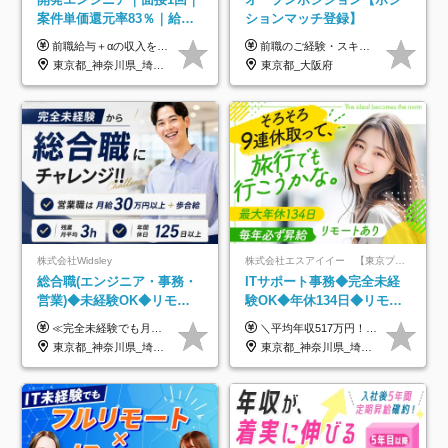
案件単価還元率83％｜給与
ションマッチ登録】
UP保証｜年休140日｜在宅
前職給与＋αの収入を保証 月給42万円～120万円＋各種手当＋賞与 給与基準が明確かつ高還元です。 一人ひとりが安定した環境のもと、長く活躍できる職場を目指しています。 ※平均年収650万円 ・還元率83％ ・各種手当について 職能手当／職務手当／資格手当／営業手当 など ※前職での経験・能力、給与などを考慮の上、当社規定により優遇いたします ※試用期間あり（3ヶ月／期間中の条件に変動はありません） ※上記金額には固定残業代（78,948円～225,564円/月30時間分）を含みます 超過分は別途全額支給いたします ・年収UPを保証 過去には転職時に〈年収200万円UP〉したエンジニアも在籍しています。入社時だけでなく、入社後も安心の給与水準で働ける環境です。キャリアや技術力が正当に評価されていないと感じていたら、一度面接でお話ししましょう！ 当社では管理職の人数は最低限にし、無駄な管理をしません。その費用削減分を社員の給与に還元しています！
前職のご経験・スキル等を考慮して決定します。
利用率9割｜独立支援・副業
東京都_神奈川県_埼玉県_千葉県_大阪府_愛知県_北海道_青森県_岩手県_宮城県_秋田県_山形県_福島県_茨城県_栃木県_群馬県_新潟県_山梨県_長野県_富山県_石川県_福井県_静岡県_岐阜県_三重県_兵庫県_京都府_滋賀県_奈良県_和歌山県_広島県_岡山県_鳥取県_島根県_山口県_徳島県_香川県_愛媛県_高知県_福岡県_熊本県_佐賀県_長崎県_大分県_宮崎県_鹿児島県_沖縄県
東京都_大阪府
制度
株式会社Widsley
株式会社エスアイイー 【東京プロマーケット上場】
総合職(エンジニア・事務・
ITサポート事務◆完全未経
営業)◆未経験OK◆リモー
験OK◆年休134日◆リモー
トあり◆残業月3h◆服装髪
トOK◆残業月7h以下◆賞与
≪完全未経験でも月給40万円以上も可能です！≫ -------------- 【1】ITエンジニア 月給26万円～50万円＋プロジェクト手当＋資格手当 【2】IT事務、営業事務 月給26万円～50万円＋プロジェクト手当＋資格手当 ≪【1】【2】共通≫ ★上記給与には固定残業代20時間分(月3万719円～)を含みます。残業が超過した場合は、追加支給します(残業は月平均3時間とほぼ発生しません。残業がなくても、固定残業代は支給されます) ★試用期間6ヵ月あり（期間中は月給23万1000円～。固定残業代20時間分3万719円～を含む／超過分は別途支給） -------------- 【3】SES営業、SaaS営業 月給30万円以上＋インセンティブ＋各種手当 ★上記給与には固定残業代45時間分(月7万6967円～)を含みます。残業が超過した場合は、追加支給します(残業は月平均3時間とほぼ発生しません。残業がなくても、固定残業代は支給されます) ★試用期間6ヵ月あり(期間中も給与や福利厚生は同じです)
＼平均年収517万円！入社5年目まで毎年必ず昇給／ ■賞与年3回 ■年収800万円以上も可 ■入社3年以上の平均年収469.2万円 月給23万2000円以上＋賞与年3回＋各種手当 ☆入社5年目まで最大1万5000円の定期昇給を確約 ┃各種手当充実 ・規定の資格を取得すれば、2000円～5万円を毎月支給（2万4000円～60万円／年） ・研修中に取得した取得率95％の資格でも研修後の給料UP ※月給は年齢・経験・能力を考慮して、優遇いたします ※上記月給金額は固定残業代（20時間/3万1300円円以上）を含み、超過分は別途支給いたします ※試用期間（6ヶ月）は月給に変動はありますが、その他待遇に差異はありません ├入社後1ヶ月～3ヶ月間は、月給20万1900円となります └上記金額は固定残業代（10時間／1万6000円）を含み、超過分は別途支給いたします
型自由
年3回◆5年目まで必ず昇給
東京都_神奈川県_埼玉県_千葉県_大阪府_愛知県_北海道_青森県_岩手県_宮城県_秋田県_山形県_福島県_茨城県_栃木県_群馬県_新潟県_山梨県_長野県_富山県_石川県_福井県_静岡県_岐阜県_三重県_兵庫県_京都府_滋賀県_奈良県_和歌山県_広島県_岡山県_鳥取県_島根県_山口県_徳島県_香川県_愛媛県_高知県_福岡県_熊本県_佐賀県_長崎県_大分県_宮崎県_鹿児島県_沖縄県
東京都_神奈川県_埼玉県_千葉県_大阪府_愛知県_北海道_青森県_岩手県_宮城県_秋田県_山形県_福島県_茨城県_栃木県_群馬県_新潟県_山梨県_長野県_富山県_石川県_福井県_静岡県_岐阜県_三重県_兵庫県_京都府_滋賀県_奈良県_和歌山県_広島県_岡山県_鳥取県_島根県_山口県_徳島県_香川県_愛媛県_高知県_福岡県_熊本県_佐賀県_長崎県_大分県_宮崎県_鹿児島県_沖縄県