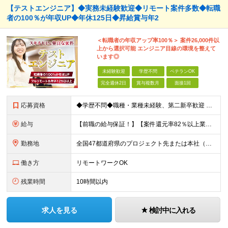
【テストエンジニア】◆実務未経験歓迎◆リモート案件多数◆転職
者の100％が年収UP◆年休125日◆昇給賞与年2
＜転職者の年収アップ率100％＞ 案件26,000件以
上から選択可能 エンジニア目線の環境を整えて
います◎
未経験歓迎
学歴不問
ベテランOK
完全週休2日
賞与複数月
面接1回
応募資格
◆学歴不問◆職種・業種未経験、第二新卒歓迎 【具体的には】 1ヶ月でも実務経験があれば尚◎ ※豊富な経験者は特に給与面で大きな優遇有 ＜経験浅めの方でも歓迎＞ ★以下「◎」いずれかに該当される
給与
【前職の給与保証！】【案件還元率82％以上業界最高水準！】【転職者の100%が収入UPを実現！】 ＼スキルに見合った収入を望む方は、ぜひ！／ 【経験1年未満の方】 月給23万円～35万円 ※月給には
勤務地
全国47都道府県のプロジェクト先または本社（新宿区） ◎勤務地は希望を考慮。転勤はありません。 ◎フルリモート(完全在宅勤務）多数あります。 ◎転職時にお引越しをご検討の際には引越し費用または住宅手
働き方
リモートワークOK
残業時間
10時間以内
求人を見る
検討中に入れる