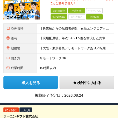
ことはありません！
未経験歓迎
学歴不問
ベテランOK
完全週休2日
賞与複数月
面接1回
応募資格
【異業種からの転職者多数！女性エンジニアも活躍中】 ◆学歴不問 ◆未経験OK ≪こんな方を歓迎しています≫ ◎未経験から成長できる環境で活躍したい方 ◎大学やスクールでIT系のスキルを学んだことのあ
給与
【現場配属後、年収1.4〜1.5倍を実現した先輩も！残業代全額支給】 ◆給与は経験やスキルに応じて決定します ◆年俸制250万円～350万円（1/12を月々支給） ≪年収UPの例≫ ◎飲食業からのキ
勤務地
【大阪・東京募集／リモートワークあり／転居を伴う転勤なし】 東京本社、大阪事務所、または東京23区内・関西（大阪・兵庫）の各クライアント先勤務 ◆入社後、約1年間はクライアント先ではなく 自社内（東
働き方
リモートワークOK
残業時間
10時間以内
求人を見る
検討中に入れる
掲載終了予定日：
2026.08.24
終了間近
正社員
ラーニンギフト株式会社