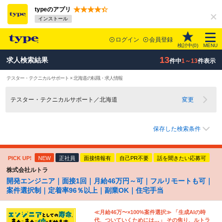
typeのアプリ
インストール
ログイン
会員登録
検討中(
0
)
MENU
13
求人検索結果
件中
1～13
件表示
テスター・テクニカルサポート × 北海道の転職・求人情報
テスター・テクニカルサポート／北海道
変更
保存した検索条件
PICK UP!
NEW
正社員
面接情報有
自己PR不要
話を聞きたい応募可
株式会社ルトラ
開発エンジニア｜面接1回｜月給46万円～可｜フルリモートも可｜
案件選択制｜定着率96％以上｜副業OK｜住宅手当
≪月給46万〜×100%案件選択≫ 「生成AIの時
代、ついていくためには…」 その焦り、ルトラ