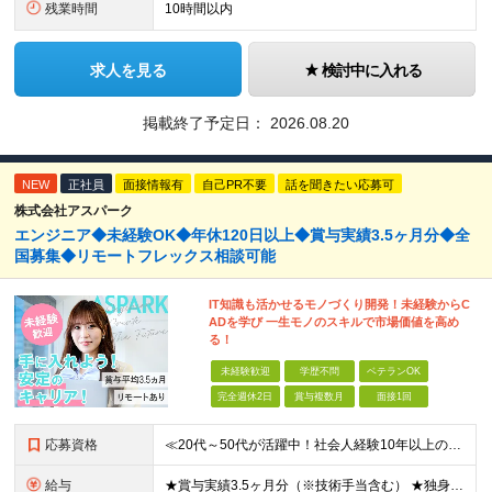
残業時間
10時間以内
求人を見る
検討中に入れる
掲載終了予定日：
2026.08.20
NEW
正社員
面接情報有
自己PR不要
話を聞きたい応募可
株式会社アスパーク
エンジニア◆未経験OK◆年休120日以上◆賞与実績3.5ヶ月分◆全
国募集◆リモートフレックス相談可能
IT知識も活かせるモノづくり開発！未経験からC
ADを学び 一生モノのスキルで市場価値を高め
る！
未経験歓迎
学歴不問
ベテランOK
完全週休2日
賞与複数月
面接1回
応募資格
≪20代～50代が活躍中！社会人経験10年以上の方も歓迎≫ ◆学歴不問 ◆未経験・ブランクOK ≫モノづくりに関する何らかの経験をお持ちの方は優遇します！ ～こんな方が活躍できます！～ ◎専門的な
給与
★賞与実績3.5ヶ月分（※技術手当含む） ★独身寮│寮費手当│引っ越し手当あり ★月給26万円も可能！ 【実務経験者】※前職の給与、経験、スキルをもとに決定 ・月給21万円～60万円＋時間外手当全