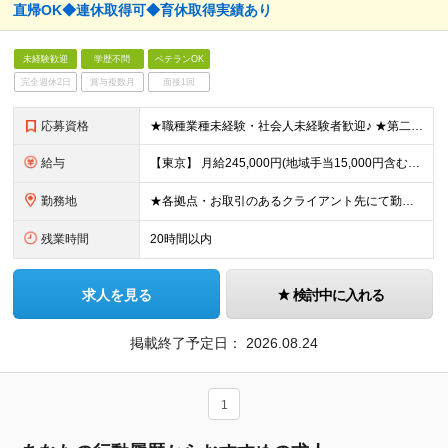
直帰OK◆連休取得可◆育休取得実績あり
未経験歓迎
学歴不問
ベテランOK
完全週休2日
賞与複数月
面接1回
応募資格
★職種業種未経験・社会人未経験者歓迎♪ ★第二新卒やブランクありもOK！ ■学歴不問 ■要普免(AT限定可) └現在取得中(教習所に通っている場合)の方も一度ご相談ください ☆IT知識やスキルは
給与
【東京】 月給245,000円(地域手当15,000円含む)+通信手当(5,000円)+諸手当(該当した場合) 【その他の地域】 月給230,000円+通信手当(5,000円)+諸手当(該当した場合)
勤務地
★各拠点・お取引のあるクライアント先にて勤務いただきます ★家賃補助あり※会社都合の引越しが発生した場合 ■拠点 名古屋本社／愛知県名古屋市中区上前津2-14-15 第一住建上前津ビル 6F 東京オ
残業時間
20時間以内
求人を見る
検討中に入れる
掲載終了予定日：
2026.08.24
1