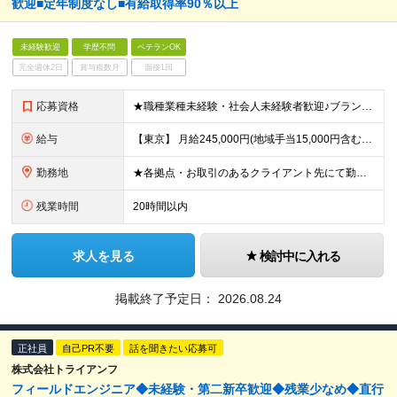
歓迎■定年制度なし■有給取得率90％以上
未経験歓迎
学歴不問
ベテランOK
完全週休2日
賞与複数月
面接1回
応募資格
★職種業種未経験・社会人未経験者歓迎♪ブランクありもOK！ ★定年制度なし！40代・50代・60代も活躍◎ ■学歴不問 ■要普免(AT限定可) └現在取得中(教習所に通っている場合)の方も一度ご相
給与
【東京】 月給245,000円(地域手当15,000円含む)+通信手当(5,000円)+諸手当(該当した場合) 【その他の地域】 月給230,000円+通信手当(5,000円)+諸手当(該当した場合)
勤務地
★各拠点・お取引のあるクライアント先にて勤務いただきます。 ★家賃補助あり※会社都合の引越しが発生した場合 ■拠点 名古屋本社／愛知県名古屋市中区上前津2-14-15 第一住建上前津ビル 6F 東京
残業時間
20時間以内
求人を見る
検討中に入れる
掲載終了予定日：
2026.08.24
正社員
自己PR不要
話を聞きたい応募可
株式会社トライアンフ
フィールドエンジニア◆未経験・第二新卒歓迎◆残業少なめ◆直行