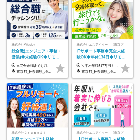
株式会社Widsley
株式会社エスアイイー 【東京プロマーケット上場】
総合職(エンジニア・事務・
ITサポート事務◆完全未経
営業)◆未経験OK◆リモー
験OK◆年休134日◆リモー
トあり◆残業月3h◆服装髪
トOK◆残業月7h以下◆賞与
≪完全未経験でも月給40万円以上も可能です！≫ -------------- 【1】ITエンジニア 月給26万円～50万円＋プロジェクト手当＋資格手当 【2】IT事務、営業事務 月給26万円～50万円＋プロジェクト手当＋資格手当 ≪【1】【2】共通≫ ★上記給与には固定残業代20時間分(月3万719円～)を含みます。残業が超過した場合は、追加支給します(残業は月平均3時間とほぼ発生しません。残業がなくても、固定残業代は支給されます) ★試用期間6ヵ月あり（期間中は月給23万1000円～。固定残業代20時間分3万719円～を含む／超過分は別途支給） -------------- 【3】SES営業、SaaS営業 月給30万円以上＋インセンティブ＋各種手当 ★上記給与には固定残業代45時間分(月7万6967円～)を含みます。残業が超過した場合は、追加支給します(残業は月平均3時間とほぼ発生しません。残業がなくても、固定残業代は支給されます) ★試用期間6ヵ月あり(期間中も給与や福利厚生は同じです)
＼平均年収517万円！入社5年目まで毎年必ず昇給／ ■賞与年3回 ■年収800万円以上も可 ■入社3年以上の平均年収469.2万円 月給23万2000円以上＋賞与年3回＋各種手当 ☆入社5年目まで最大1万5000円の定期昇給を確約 ┃各種手当充実 ・規定の資格を取得すれば、2000円～5万円を毎月支給（2万4000円～60万円／年） ・研修中に取得した取得率95％の資格でも研修後の給料UP ※月給は年齢・経験・能力を考慮して、優遇いたします ※上記月給金額は固定残業代（20時間/3万1300円円以上）を含み、超過分は別途支給いたします ※試用期間（6ヶ月）は月給に変動はありますが、その他待遇に差異はありません ├入社後1ヶ月～3ヶ月間は、月給20万1900円となります └上記金額は固定残業代（10時間／1万6000円）を含み、超過分は別途支給いたします
型自由
年3回◆5年目まで必ず昇給
東京都_神奈川県_埼玉県_千葉県_大阪府_愛知県_北海道_青森県_岩手県_宮城県_秋田県_山形県_福島県_茨城県_栃木県_群馬県_新潟県_山梨県_長野県_富山県_石川県_福井県_静岡県_岐阜県_三重県_兵庫県_京都府_滋賀県_奈良県_和歌山県_広島県_岡山県_鳥取県_島根県_山口県_徳島県_香川県_愛媛県_高知県_福岡県_熊本県_佐賀県_長崎県_大分県_宮崎県_鹿児島県_沖縄県
東京都_神奈川県_埼玉県_千葉県_大阪府_愛知県_北海道_青森県_岩手県_宮城県_秋田県_山形県_福島県_茨城県_栃木県_群馬県_新潟県_山梨県_長野県_富山県_石川県_福井県_静岡県_岐阜県_三重県_兵庫県_京都府_滋賀県_奈良県_和歌山県_広島県_岡山県_鳥取県_島根県_山口県_徳島県_香川県_愛媛県_高知県_福岡県_熊本県_佐賀県_長崎県_大分県_宮崎県_鹿児島県_沖縄県
株式会社Ｃｒａｎｅ＆Ｉ
株式会社エスアイイー 【東京プロマーケット上場】
初級エンジニア*未経験
【ITサポート事務】未経験