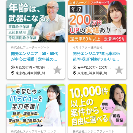
株式会社フューチャーゲート
イリオスター株式会社
開発エンジニア｜50～60代
開発エンジニア/還元率80%
が中心に活躍｜定年後の給
超/年収UP確約/フルリモ
与減ナシ｜年収50万円アッ
OK/年休130日/平均残業7h/
月給35万円～70万円（固定残業代30時間分63,869円～を含む）+賞与年1回 ※30時間を超える分は別途支給します ●これまでのご経験・スキル・前職給与をできる限り考慮します ●待機期間も給与を100％支給します ●試用期間中も給与や福利厚生は同じです ≪年収を維持しながら長く働けます！≫ 一般的な企業では55歳や60歳を機に年収が下がりますが、 当社は役職などではなく「スキルや経験」で評価。 エンジニアとして長く働きながら あなたにふさわしい年収を維持できます！
★平均150万～200万円年収UPを実現！ ★前職給与を100％保証！ ★案件内容の開示・明確な評価体制あり ⇒クライアント評価で即昇給を実現したケースも◎ ★年12回（毎月昇給チャンスあり） ■月給35万円～103万円 ※経験・能力・前職給与を考慮し、決定 ※上記給与には月30時間分(6万6500円以上)の固定残業代が含まれます。超過分は手当として別途支給します ※試用期間3ヶ月あり(期間中の給与・待遇面に差異はありません) ▼収入アップの実例をご紹介 ───────────── ★働き方改革をした30代男性（PG） 子どもが生まれたばかりなのに、忙しい現場で残業も月50～60時間が当たり前。 ⇒残業ほぼゼロ＆週3リモートの働き方に！しかも給与もアップ！ ★収入アップした30代男性（PM） 子供が3人いて家計も苦しく、残業代で稼ぐ日々… ⇒残業をたくさんしていた年収額より、100万円以上アップしました！
プ実績／昇給率92％（直近3
約2万件の案件から選択
東京都_神奈川県_埼玉県_千葉県
東京都_神奈川県_埼玉県_千葉県_大阪府_愛知県_北海道_青森県_岩手県_宮城県_秋田県_山形県_福島県_茨城県_栃木県_群馬県_新潟県_山梨県_長野県_富山県_石川県_福井県_静岡県_岐阜県_三重県_兵庫県_京都府_滋賀県_奈良県_和歌山県_広島県_岡山県_鳥取県_島根県_山口県_徳島県_香川県_愛媛県_高知県_福岡県_熊本県_佐賀県_長崎県_大分県_宮崎県_鹿児島県_沖縄県
年）
株式会社スタッフサービス エンジニアリング事業本部
株式会社エンジニアファースト