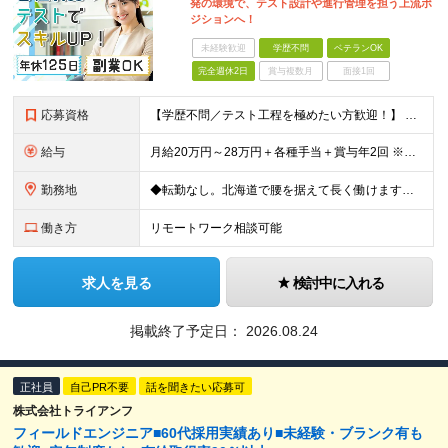
発の環境で、テスト設計や進行管理を担う上流ポ
ジションへ！
未経験歓迎
学歴不問
ベテランOK
完全週休2日
賞与複数月
面接1回
応募資格
【学歴不問／テスト工程を極めたい方歓迎！】 ■システム開発におけるテストの実務経験をお持ちの方（単体・結合テスト等／合計で2〜3年程度を想定） ■基本的なPC操作ができる方 ≪こんな方にピッタリ≫
給与
月給20万円～28万円＋各種手当＋賞与年2回 ※経験・年齢・能力を考慮して決定いたします。 ※残業代は全額別途支給 ※試用期間3ヵ月あり。期間中の給与・待遇については下記の通り ・基本給 200,0
勤務地
◆転勤なし。北海道で腰を据えて長く働けます。 ◆最寄り駅から徒歩8分。アクセス良好なオフィスです。 ＜本社＞ 北海道札幌市中央区北2条西18丁目1番地5 ※場合によりリモートワークも可 (変更の
働き方
リモートワーク相談可能
求人を見る
検討中に入れる
掲載終了予定日：
2026.08.24
正社員
自己PR不要
話を聞きたい応募可
株式会社トライアンフ
フィールドエンジニア■60代採用実績あり■未経験・ブランク有も