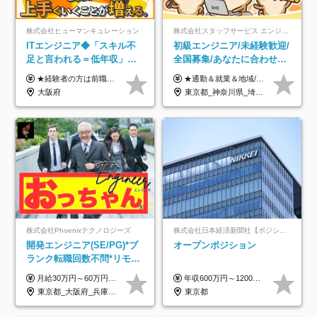
株式会社ヒューマンキュレーション
株式会社スタッフサービス エンジニアリング事業本部
ITエンジニア◆「スキル不
初級エンジニア/未経験歓迎/
足と言われる＝低年収」で
全国募集/あなたに合わせた
はない！｜ 不安を克服し、
オリジナル研修をご用
★経験者の方は前職の年収以上を保証します ★案件単価を開示した上で80％以上を還元します 月給25万円以上＋賞与年2回 ※経験や能力を考慮の上で優遇します ※試用期間が3ヶ月(その間の給与・待遇・雇用形態に変更はありません) ※月給には月20時間分のみなし残業手当(5万円)を含みます(超過分は別途支給) ★残業平均は月10時間以下ですので、毎月10時間分程度はお得です！
★通勤＆就業＆地域/住宅＆役職手当あり ★残業代は全額支給 ★選べる給与制度あり！ ■東京・神奈川・千葉・埼玉勤務の場合 月給24.5万円～55万円＋諸手当 （残業代は全額支給） (20,000円の地域/住宅手当込み) ■愛知・京都・大阪・兵庫勤務の場合 月給24万円以上＋諸手当 （残業代は全額支給） (15,000円の地域/住宅手当込み) ■茨城・栃木・群馬・静岡・三重・滋賀・広島・福岡勤務の場合 月給23.5万円以上＋諸手当 （残業代は全額支給） (10,000円の地域/住宅手当込み) ■北海道・宮城・山梨・長野・岐阜・奈良・和歌山・岡山勤務の場合 月給23万円以上＋諸手当 （残業代は全額支給） (5,000円の地域/住宅手当込み) ■その他のエリア勤務の場合 月給22.5万円以上＋諸手当 （残業代は全額支給） ※経験や能力を考慮し、当社規定により優遇します 【昇給：年一回実施】 【選べる給与制度】 ★収入を重視する方に… 「変動型人事制度」の選択も可能（派遣先からの評価に応じて収入アップ！） ※年2回のタイミングで希望者と面談の上決定します。
年収アップした社員の実例
意/AI・IoT/残業平均8時間
大阪府
東京都_神奈川県_埼玉県_千葉県_大阪府_愛知県_北海道_岩手県_宮城県_山形県_福島県_茨城県_栃木県_群馬県_山梨県_長野県_富山県_石川県_静岡県_岐阜県_三重県_兵庫県_京都府_滋賀県_奈良県_広島県_岡山県_山口県_愛媛県_福岡県_熊本県_長崎県
株式会社Phoenixテクノロジーズ
株式会社日本経済新聞社【ポジションマッチ登録】
開発エンジニア(SE/PG)*ブ
オープンポジション
ランク転職回数不問*リモー
ト案件多数*残業ほぼ0*通院
月給30万円～60万円+住宅手当+職能手当+役職手当+決算賞与+報奨金 ※経験・能力を考慮し、優遇します ※給与には20時間分のみなし時間外手当(3万7000円以上)を含みます(超過時間分は別途追加支給) ※試用期間3～6ヵ月あり(その間の給与、待遇に差異なし) ※場合によって契約社員での採用の可能性あり(面接時に応相談)
年収600万円～1200万円 ※上記年収は、想定年収です。住居費補助、子手当などの各種手当を含む金額です。 ※経験・能力等を考慮の上、当社規定により決定します。
のための半休制度あり
東京都_大阪府_兵庫県_京都府_福岡県
東京都