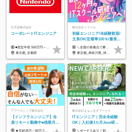
任天堂株式会社
株式会社ミライル
コーポレートITエンジニア
初級エンジニア/未経験歓迎/
文系OK/定着率100％/最長1
年の自社ITスクール研修あ
■想定年収 500万円～900万円 月給制 月給278,000円～ ※残業が発生した場合、残業代を別途全額支給します ※試用期間2ヶ月あり(待遇や給与に差異はありません)
＼全国の各拠点で募集中！／ 給与は以下の通り、勤務地により異なります。 札幌：月給23万円～27万円 仙台：月給22万円～26万円 新潟：月給22万円～26万円 東京：月給26万円～30万円 大阪：月給24万円～29万円 福岡：月給23.5万円～27万円 沖縄：月給21万円～26万円 ◎給与は知識や経験を考慮して決定します。 ◎残業は別途全額支給します。 ◎試用期間12カ月あり（給与は以下の通りです。その他条件に変更はありません） （試用期間の給与） 札幌：月給18.6万円～ 仙台：月給19万円～ 新潟：月給18万円～ 東京：月給22万円～ 大阪：月給20.8万円～ 福岡：月給19万円～ 沖縄：月給18万円～
り/年休130日
東京都_京都府
東京都_神奈川県_埼玉県_千葉県_大阪府_愛知県_北海道_青森県_岩手県_宮城県_秋田県_山形県_福島県_茨城県_栃木県_群馬県_新潟県_山梨県_長野県_富山県_石川県_福井県_静岡県_岐阜県_三重県_兵庫県_京都府_滋賀県_奈良県_和歌山県_広島県_岡山県_鳥取県_島根県_山口県_徳島県_香川県_愛媛県_高知県_福岡県_熊本県_佐賀県_長崎県_大分県_宮崎県_鹿児島県_沖縄県
アワーズシップ株式会社
株式会社まぁぶるずワークス
【インフラエンジニア】全
ITエンジニア｜完全未経験
員リモート勤務中■残業月
OK｜入社後3カ月Java研修
3h■最大3ヶ月の連休あり■
｜リモート率8割以上｜充実
★月給35万～80万スタートも可 【未経験の方】 ■月給26万～80万＋賞与年2回（年2ヶ月分） 【何かしらのインフラエンジニア経験をお持ちの方】 ■月給35万～80万＋賞与年2回（年2ヶ月分） ※スキル・経験などを考慮し決定します ※試用期間6ヶ月あり。期間中は契約社員となります。その他の待遇に差異はありません（試用期間終了後、昇給の可能性あり） ※上記金額には固定残業代（月30時間分／4万9600円～15万2600円）を含みます。超過分は別途支給いたします。 ＼頑張りはインセンティブで還元！／ クライアントに貢献度を評価され、当社のエンジニアが追加で案件に参画することになるなど、会社にとって利益になる行動はしっかり評価します。 会社の成長に貢献できていることを実感でき、「もっと頑張ろう」と思える体制づくりを整えています！
＼ボーナスあり！初年度から年収300万円以上／ ■月給25万円～35万円＋残業代全額支給＋各種手当＋賞与年1回 ◎経験・年齢・スキルなどを考慮し、できるだけ優遇します ◎試用期間中(3カ月)は契約社員で、月給21万円＋諸手当になります。 (試用期間中は残業が発生しません。その他の待遇に変更はありません) ----------------- ＼3つの評価軸！実力次第で早期収入アップ！／ 【1】スキル(IT理解、実装力、設計) 【2】実務力(現場評価、コミュ力、品質) 【3】姿勢(自走力、意欲、責任感) この3つの評価軸で、3カ月ごとに評価。社内グレードにより、給与が決まる明確な仕組みです。何ができれば給与が上がるのか分かりやすく、実力や努力次第で早期に収入を増やせます！ 【固定残業代について】 なし（残業代は、実際の労働時間に応じて別途全額支給）