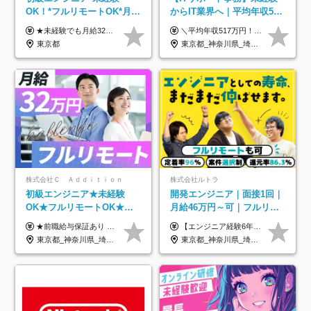
OK！*フルリモートOK*月給
からIT業界へ｜平均年収517
32万～*残業月9.8h*1ヶ月の
万円｜ホワイト企業認定｜
★未経験でも月給32万円スタート★ 月収32万円～35万円＋各種手当（資格手当だけで毎月15万の上乗せ実績あり！） ★資格手当豊富！1資格につき最大3万円支給 ★功績手当の導入で、毎月のお給与に上乗せで最大10万円支給している社員も！ ★1回の昇級で年収数十万UPも可 ★ゆくゆくは年収1000万以上も目指せる 年俸384万円～1,162万8,000円（12分割） ※経験・スキルを考慮の上決定します ※上記金額には固定残業代（月30h分・60,800円～66,500円）を含みます ※超過分は別途全額支給します ※試用期間2ヶ月間あり（その他待遇に差異はありません）
＼平均年収517万円！入社5年目まで毎年必ず昇給／ ■賞与年3回 ■年収800万円以上も可 ■入社3年以上の平均年収469.2万円 月給23万2000円以上＋賞与年3回＋各種手当 ☆入社5年目まで最大1万5000円の定期昇給を確約 ┃各種手当充実 ・規定の資格を取得すれば、2000円～5万円を毎月支給（2万4000円～60万円／年） ・研修中に取得した取得率95％の資格でも研修後の給料UP ※月給は年齢・経験・能力を考慮して、優遇いたします ※上記月給金額は固定残業代（20時間/3万1300円円以上）を含み、超過分は別途支給いたします ※試用期間（6ヶ月）は月給に変動はありますが、その他待遇に差異はありません ├入社後1ヶ月～3ヶ月間は、月給20万1900円となります └上記金額は固定残業代（10時間／1万6000円）を含み、超過分は別途支給いたします
研修*資格取得率100％
年休134日｜リモートOK
東京都
東京都_神奈川県_埼玉県_千葉県_大阪府_愛知県_北海道_青森県_岩手県_宮城県_秋田県_山形県_福島県_茨城県_栃木県_群馬県_新潟県_山梨県_長野県_富山県_石川県_福井県_静岡県_岐阜県_三重県_兵庫県_京都府_滋賀県_奈良県_和歌山県_広島県_岡山県_鳥取県_島根県_山口県_徳島県_香川県_愛媛県_高知県_福岡県_熊本県_佐賀県_長崎県_大分県_宮崎県_鹿児島県_沖縄県
株式会社Ｃ Ａｄｄｉｔｉｏｎ
株式会社ルトラ
初級エンジニア★未経験
開発エンジニア｜面接1回｜
OK★フルリモートOK★月
月給46万円～可｜フルリモ
給32万円～★残業月10h＆
ートも可｜案件選択制｜定
★前職給与保証あり ★月給32万円以上＋インセンティブあり 月給32万円以上＋インセンティブ＋各種手当 ※上記には固定残業代（月30時間・44,400円～）を含みます ※超過分は別途支給します ※試用期間はございません ★＼成果＝あなたの収入／★ 【1】案件単価ー8万円＝あなたの給与 参画したプロジェクトの案件単価から 一律8万円引いた金額があなたの給与です！ （月給例） ■1人称での構築・小規模な詳細設計 案件単価55万円ー8万円＝月給47万円（還元率85.5%） ■大型案件の設計・構築やプロジェクト管理 案件単価90万円ー8万円＝月給82万円（還元率91.1%） ‥‥‥‥‥‥‥‥‥‥‥‥‥‥‥‥‥‥ 【2】月給の他にも豊富なインセンティブあり 全員が月3～13万円のインセンティブをゲットしています！ ≪インセンティブ制度≫ 稼働している現場で増員・交代が発生し、 当社の人員を配属が決定した際に支給。 ◇C Addition正社員が参画 ：実粗利の10%／毎月 ◇協力会社所属の社員が参画：実粗利の30%／毎月 ≪リファラル制度≫ あなたの知り合いが当社のメンバーになった際に、 毎月1人あたり2万円支給します◎ ‥‥‥‥‥‥‥‥‥‥‥‥‥‥‥‥‥‥
【エンジニア経験6年以上の方】 月給46万円～100万円（固定残業代含む） ※上記月給には月30時間分の固定残業代（月8万7,400円～月19万円）を含む。超過分は全額支給。 【エンジニア経験4年以上の方】 月給42万円～100万円（固定残業代含む） ※上記月給には月30時間分の固定残業代（月7万9,800円～月19万円）を含む。超過分は全額支給。 【エンジニア経験4年未満の方】 月給38万円～100万円（固定残業代含む） ※上記月給には月30時間分の固定残業代（月7万2,200円～月19万円）を含む。超過分は全額支給。 ※経験、スキル、前職給与などを踏まえて決定。 ◆ルトラの給与制度のポイント！◆ ・社員の95%が入社時に年収UP！最高で300万円UPの実績も ・平均還元率86.3%（交通費・住宅手当・会社負担分の社保も含む） ・人柄やポテンシャルを評価し、スキル以上の希望年収を提示することも ・退職金制度やリファラル手当（平均50万円）あり
年休120日以上★副業可
着率96％以上｜副業OK｜住
東京都_神奈川県_埼玉県_千葉県_大阪府_愛知県_北海道_青森県_岩手県_宮城県_秋田県_山形県_福島県_茨城県_栃木県_群馬県_新潟県_山梨県_長野県_富山県_石川県_福井県_静岡県_岐阜県_三重県_兵庫県_京都府_滋賀県_奈良県_和歌山県_広島県_岡山県_鳥取県_島根県_山口県_徳島県_香川県_愛媛県_高知県_福岡県_熊本県_佐賀県_長崎県_大分県_宮崎県_鹿児島県_沖縄県
東京都_神奈川県_埼玉県_千葉県_大阪府_愛知県_北海道_青森県_岩手県_宮城県_秋田県_山形県_福島県_茨城県_栃木県_群馬県_新潟県_山梨県_長野県_富山県_石川県_福井県_静岡県_岐阜県_三重県_兵庫県_京都府_滋賀県_奈良県_和歌山県_広島県_岡山県_鳥取県_島根県_山口県_徳島県_香川県_愛媛県_高知県_福岡県_熊本県_佐賀県_長崎県_大分県_宮崎県_鹿児島県_沖縄県
宅手当