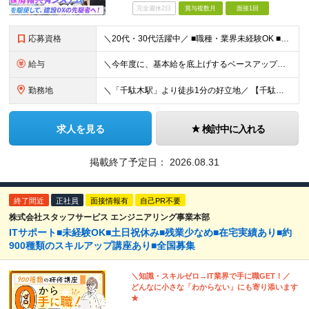
完全週休2日
賞与複数月
面接1回
応募資格
＼20代・30代活躍中／ ■職種・業界未経験OK ■第二新卒歓迎 ■学歴不問 ＼こんな方にぴったりです／ ◎ドローン操縦、最新のガジェット、映像クリエイティブに興味がある方 ◎ゲームや機械をいじるの
給与
＼今年度に、基本給を底上げするベースアップを実施！／ ◆月給23万～40万円＋賞与年2回＋交通費全額支給 ※経験・資格・能力等を考慮の上、当社規定により優遇します。 ※上記の金額に加えて、時間外手当
勤務地
＼「千駄木駅」より徒歩1分の好立地／ 【千駄木営業所】 東京都文京区千駄木3-31-12 ワコーレ千駄木ビル4階 ☆他の拠点でも募集中！ 【関西営業所】 大阪府大阪市西区西本町1-7-21 ニシモト
求人を見る
検討中に入れる
掲載終了予定日：
2026.08.31
終了間近
正社員
面接情報有
自己PR不要
株式会社スタッフサービス エンジニアリング事業本部
ITサポート■未経験OK■土日祝休み■残業少なめ■在宅実績あり■約
900種類のスキルアップ講座あり■全国募集
＼知識・スキルゼロ→IT業界で手に職GET！／
どんなに小さな「わからない」にも寄り添います
★