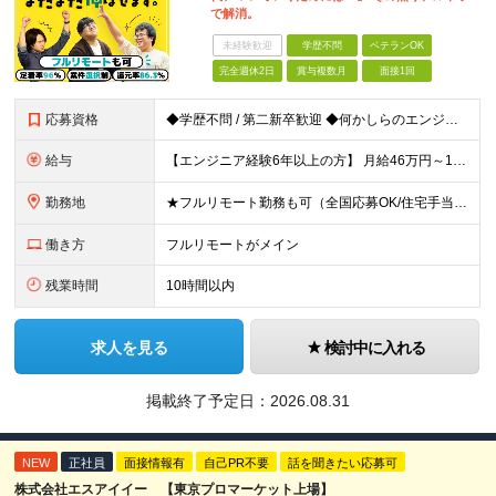
で解消。
未経験歓迎
学歴不問
ベテランOK
完全週休2日
賞与複数月
面接1回
応募資格
◆学歴不問 / 第二新卒歓迎 ◆何かしらのエンジニア経験をお持ちの方 （言語・期間・フェーズ不問） 経験浅めの方も遠慮なくご応募ください！ ■入社前Q＆A ────── ◎実力に見合った報酬が手に
給与
【エンジニア経験6年以上の方】 月給46万円～100万円（固定残業代含む） ※上記月給には月30時間分の固定残業代（月8万7,400円～月19万円）を含む。超過分は全額支給。 【エンジニア経験4年以
勤務地
★フルリモート勤務も可（全国応募OK/住宅手当を支給します） ※案件によって常駐が必要になる場合があります。 ※希望がない限り、転勤はありません ※U・Iターン歓迎 ★ルトラの社員は全国各地で活躍中
働き方
フルリモートがメイン
残業時間
10時間以内
求人を見る
検討中に入れる
掲載終了予定日：
2026.08.31
NEW
正社員
面接情報有
自己PR不要
話を聞きたい応募可
株式会社エスアイイー 【東京プロマーケット上場】