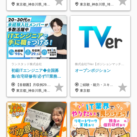
年休126日■20～30代活躍
のキャリア支援｜残業月10h
東京都_神奈川県_埼玉県_千葉県_大阪府
東京都_神奈川県_埼玉県_千葉県_大阪府_愛知県_北海道_青森県_岩手県_宮城県_秋田県_山形県_福島県_茨城県_栃木県_群馬県_新潟県_山梨県_長野県_富山県_石川県_福井県_静岡県_岐阜県_三重県_兵庫県_京都府_滋賀県_奈良県_和歌山県_広島県_岡山県_鳥取県_島根県_山口県_徳島県_香川県_愛媛県_高知県_福岡県_熊本県_佐賀県_長崎県_大分県_宮崎県_鹿児島県_沖縄県
中！
ランスタッド株式会社
株式会社TVer【ポジションマッチ登録】
初級ITエンジニア◆全国募
オープンポジション
集/在宅研修有/必ずIT業務配
属/月収例29.5万円/Web面接
【首都圏】月収例29.5万円（月給26万円＋諸手当） 【東海・関西】月収例28.5万円（月給25万円＋諸手当） 【九州】月収例26万円（月給23万円＋諸手当） ※経験・スキル・前職給与を踏まえ、総合的に判断して決定します。 例：首都圏 月収例31万円（月給27万円＋諸手当） ◆各種手当 ・通勤手当（上限4万円まで） ・残業代手当（1分単位で全額支給） ※固定残業代制は採用しておりません ・深夜勤務手当 ・資格取得支援（ランクに応じてお祝い金1万円～10万円を支給） ◆昇給：年1回 ◆補足 ・研修中1ヶ月間は、時給1670円となります。 ・試用期間6ヶ月あり。その間の待遇に変更はありません。 ※詳細は面接時にご案内します。
ご経験・能力・スキル等により、当社基準にて優遇・相談のうえ決定いたします。
1回/SE
東京都_神奈川県_埼玉県_千葉県_大阪府_愛知県_兵庫県_京都府_福岡県
東京都