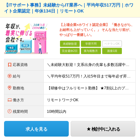
【ITサポート事務】未経験からIT業界へ｜平均年収517万円｜ホワ
イト企業認定｜年休134日｜リモートOK
【上場企業×ホワイト認定企業】 「働きながら、
お給料も上がっていく。」 そんな当たり前が、
やっぱり一番嬉しい。
未経験歓迎
学歴不問
ベテランOK
完全週休2日
賞与複数月
面接1回
応募資格
＼未経験大歓迎！文系出身の先輩も多数活躍中／ ◆PCスキルに自信のない方も歓迎 ◆完全未経験OK ◆社会人デビューもOK ◆学歴不問 「働きながら少しずつ専門スキルを身につけたい」という意欲重視の採
給与
＼平均年収517万円！入社5年目まで毎年必ず昇給／ ■賞与年3回 ■年収800万円以上も可 ■入社3年以上の平均年収469.2万円 月給23万2000円以上＋賞与年3回＋各種手当 ☆入社5年目まで最
勤務地
【研修中はフルリモート勤務】 ★7割以上のプロジェクトでリモートワークを導入 ★一都三県のプロジェクト先 ★転居を伴う転勤なし ＜プロジェクト先＞ 東京・神奈川・千葉・埼玉でのプロジェクト先にて勤務
働き方
リモートワークOK
残業時間
10時間以内
求人を見る
検討中に入れる