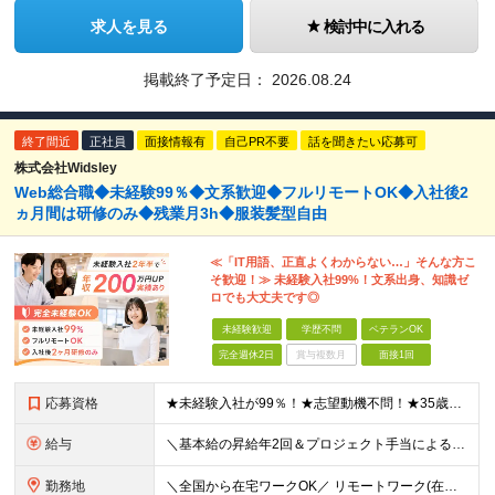
求人を見る
検討中に入れる
掲載終了予定日：
2026.08.24
終了間近
正社員
面接情報有
自己PR不要
話を聞きたい応募可
株式会社Widsley
Web総合職◆未経験99％◆文系歓迎◆フルリモートOK◆入社後2
ヵ月間は研修のみ◆残業月3h◆服装髪型自由
≪「IT用語、正直よくわからない…」そんな方こ
そ歓迎！≫ 未経験入社99%！文系出身、知識ゼ
ロでも大丈夫です◎
未経験歓迎
学歴不問
ベテランOK
完全週休2日
賞与複数月
面接1回
応募資格
★未経験入社が99％！★志望動機不問！★35歳以下（長期キャリア形成のため） ■職種・業界経験不問、第二新卒大歓迎！ ■学歴不問 ≪1つでも当てはまる方にピッタリです≫ ★ChatGPTやAIなど
給与
＼基本給の昇給年2回＆プロジェクト手当による昇給年12回！！／ 【未経験者の場合】 月給26万円～50万円＋プロジェクト手当＋資格手当 ★スキルや経験を考慮の上、優遇します ★上記給与には固定残業
勤務地
＼全国から在宅ワークOK／ リモートワーク(在宅勤務)or東京23区、大阪のお客様先での勤務 ★転勤はありません ★希望をもとに配属先を決定します ★リモートワーク率5割強 ★フルリモートの場合は通