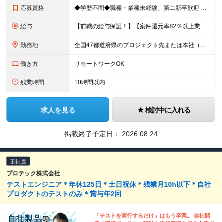
応募資格
◆学歴不問◆職種・業種未経験、第二新卒歓迎 【具体的には】 1ヶ月でも実務経験があれば尚◎ ※豊富な経験者は特に給与面で大きな優遇有 ＜経験浅めの方でも歓迎＞ ★以下「◎」いずれかに該当される
給与
【前職の給与保証！】【案件還元率82％以上業界最高水準！】【転職者の100%が収入UPを実現！】 ＼スキルに見合った収入を望む方は、ぜひ！／ 【経験1年未満の方】 月給23万円～35万円 ※月給には
勤務地
全国47都道府県のプロジェクト先または本社（新宿区） ◎勤務地は希望を考慮。転勤はありません。 ◎フルリモート(完全在宅勤務）多数あります。 ◎転職時にお引越しをご検討の際には引越し費用または住宅手
働き方
リモートワークOK
残業時間
10時間以内
求人を見る
検討中に入れる
掲載終了予定日：
2026.08.24
正社員
プロテック株式会社
テストエンジニア＊年休125日＊土日祝休＊残業月10h以下＊自社
プロダクトのテストのみ＊賞与年2回
「テストを実行するだけ」はもう卒業。 自社開