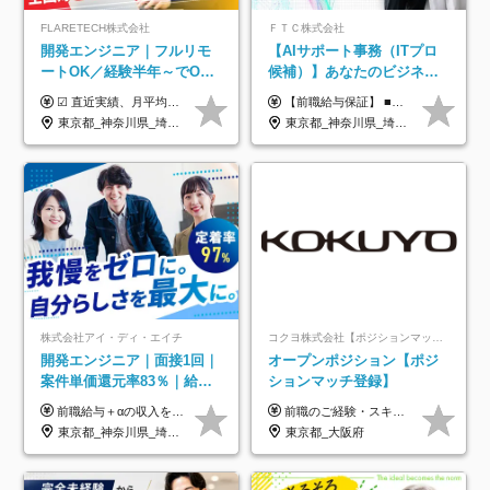
FLARETECH株式会社
ＦＴＣ株式会社
開発エンジニア｜フルリモ
【AIサポート事務（ITプロ
ートOK／経験半年～でOK
候補）】あなたのビジネス
／実質還元率80～90%／前
経験をAI業界で活かす◆IT
☑︎ 直近実績、月平均17,000円の昇給 ☑︎ 前職給与100%保証 ☑︎ 実質還元率80～90% ☑︎ 待機時も給与は満額支給 月給35万円～70万円＋交通費など各種手当 ※想定年収：4,200,000円～10,560,000円 ※経験・能力等を考慮の上で決定します。 ※上記金額には、みなし残業手当（50時間分・104,000円～212,000円）を含みます。超過分は別途追加支給します。 ┗残業時間は月平均10時間、多い時でも20時間程度と安定しております ★単価連動型の給与体系ではないため、万が一待機になってもその間の給与は満額支給しています。 ＜1年間の昇給事例をご紹介！＞ ・20代/フロントエンドエンジニア：月給274,000円→月給362,000円（＋88,000円/月） ・20代/iOSエンジニア：月給237,000円→月給287,000円（＋50,000円/月） ・20代/Androidエンジニア：月給316,000円→月給374,000円（＋58,000円/月） ・30代/Javaエンジニア（上流）：月給340,000円→月給418,000円（＋78,000円/月） ・30代/PMO：月給340,000円→月給418,000円（＋78,000円/月）
【前職給与保証】 ■未経験者： 月給30万円～35万円 ■ローキャリア（経験目安1年程度）： 月給35万円～40万円 ■経験者（経験目安3年以上）： 月給40万円～60万円 ■即戦力（経験目安5年以上）： 月給45万円～80万円 ※上記金額には固定残業代30時間分 【未経験者5万5000円～7万3000円、 ローキャリア6万4000円～7万3000円、 経験者5万8000円～10万9000円、 即戦力8万2000円～14万5000円】を含みます。 ※30時間を超える場合は追加で全額支給します。 ※経験・能力・前職給与などを総合的に評価したうえでご納得いただけるよう個別決定。 未経験者の場合、前職給与とポテンシャルを査定のうえ決定いたします。 ※日本国内でのIT業界経験、または同等の実務経験と能力に応じて決定します。 ※前職給与は日本円かつ、日本国内での実績に基づき評価します。 【納得の評価システム】 ★クォーター毎に査定する評価制度導入！ 明確な評価基準で翌年度年収を上げましょう！ ★評価対象期間に在籍中のほとんどの社員が昇給し 年収アップを実現しています！ ★様々なインセンティブ制度を用意し多角的に正当評価しています！ ※試用期間6カ月（期間中の待遇等に差異なし）
給保証／AI系など最先端案
未経験OK◆目指せるコンサ
東京都_神奈川県_埼玉県_千葉県_大阪府_愛知県_北海道_青森県_岩手県_宮城県_秋田県_山形県_福島県_茨城県_栃木県_群馬県_新潟県_山梨県_長野県_富山県_石川県_福井県_静岡県_岐阜県_三重県_兵庫県_京都府_滋賀県_奈良県_和歌山県_広島県_岡山県_鳥取県_島根県_山口県_徳島県_香川県_愛媛県_高知県_福岡県_熊本県_佐賀県_長崎県_大分県_宮崎県_鹿児島県_沖縄県
東京都_神奈川県_埼玉県_千葉県
件多数
ル
株式会社アイ・ディ・エイチ
コクヨ株式会社【ポジションマッチ登録】
開発エンジニア｜面接1回｜
オープンポジション【ポジ
案件単価還元率83％｜給与
ションマッチ登録】
UP保証｜年休140日｜在宅
前職給与＋αの収入を保証 月給42万円～120万円＋各種手当＋賞与 給与基準が明確かつ高還元です。 一人ひとりが安定した環境のもと、長く活躍できる職場を目指しています。 ※平均年収650万円 ・還元率83％ ・各種手当について 職能手当／職務手当／資格手当／営業手当 など ※前職での経験・能力、給与などを考慮の上、当社規定により優遇いたします ※試用期間あり（3ヶ月／期間中の条件に変動はありません） ※上記金額には固定残業代（78,948円～225,564円/月30時間分）を含みます 超過分は別途全額支給いたします ・年収UPを保証 過去には転職時に〈年収200万円UP〉したエンジニアも在籍しています。入社時だけでなく、入社後も安心の給与水準で働ける環境です。キャリアや技術力が正当に評価されていないと感じていたら、一度面接でお話ししましょう！ 当社では管理職の人数は最低限にし、無駄な管理をしません。その費用削減分を社員の給与に還元しています！
前職のご経験・スキル等を考慮して決定します。
利用率9割｜独立支援・副業
東京都_神奈川県_埼玉県_千葉県_大阪府_愛知県_北海道_青森県_岩手県_宮城県_秋田県_山形県_福島県_茨城県_栃木県_群馬県_新潟県_山梨県_長野県_富山県_石川県_福井県_静岡県_岐阜県_三重県_兵庫県_京都府_滋賀県_奈良県_和歌山県_広島県_岡山県_鳥取県_島根県_山口県_徳島県_香川県_愛媛県_高知県_福岡県_熊本県_佐賀県_長崎県_大分県_宮崎県_鹿児島県_沖縄県
東京都_大阪府
制度