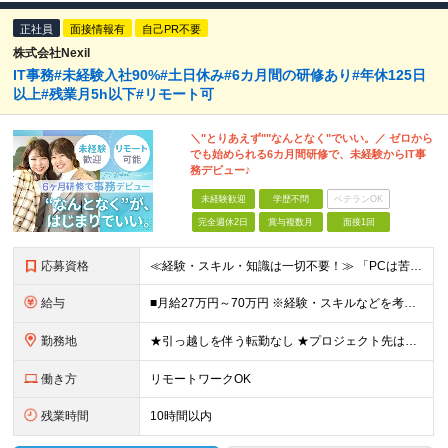
正社員
面接情報有
自己PR不要
株式会社Nexil
IT事務#未経験入社90%#土日休み#6カ月間の研修あり#年休125日
以上#残業月5h以下#リモート可
＼"とりあえず""なんとなく"でいい。／ ゼロから
でも始められる6カ月間研修で、未経験からIT事
務デビュー♪
未経験歓迎
学歴不問
ベテランOK
完全週休2日
賞与複数月
面接1回
応募資格
≪経験・スキル・知識は一切不要！≫ 「PCは苦手」「なんとなくIT」 ――そんな状態からのスタートで大丈夫です。 【応募条件】 ■業界・職種未経験OK ■第二新卒・既卒・フリーターの方も歓迎 ■学歴
給与
■月給27万円～70万円 ※経験・スキルなどを考慮して決定します。 ※上記金額には固定残業代（月15時間相当分／26,300円～73,500円）を含みます。 超過分は別途支給します。 ★最大200万
勤務地
★引っ越しを伴う転勤なし ★プロジェクト先は希望やスキルを考慮して決定 本社もしくは東京23区を中心とした 神奈川・千葉・埼玉の各プロジェクト先の勤務となります。 【東京本社】 東京都渋谷区渋谷2
働き方
リモートワークOK
残業時間
10時間以内