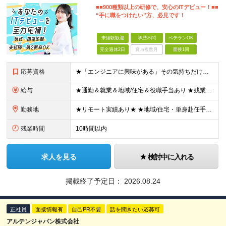
■■900種類以上の研修で、安心のITデビュー！■■
“手に職をつけたい”方、必見です！
未経験歓迎
学歴不問
ベテランOK
完全週休2日
賞与複数月
面接1回
応募資格
★「エンジニアに興味がある」その気持ちだけでOK！ ■学歴不問 ■IT知識・実務経験は一切不問！未経験・第二新卒大歓迎 ★ITサポート・IT事務やエンジニアの経験をお持ちの方は優遇します！ 地方在住
給与
★通勤＆就業＆地域/住宅＆役職手当あり ★残業代は全額支給 ★選べる給与制度あり！ ■東京・神奈川・千葉・埼玉勤務の場合 月給24.5万円～55万円＋諸手当 （残業代は全額支給） (20,000円の
勤務地
★リモート実績あり★ ★地域/住宅・単身赴任手当などサポートも万全 ★転任費用や寮・社宅制度も完備しています ★勤務地については希望を考慮の上、決定します 『地元で働きたい』『新天地で挑戦したい』と
残業時間
10時間以内
求人を見る
検討中に入れる
掲載終了予定日：
2026.08.24
正社員
面接情報有
自己PR不要
話を聞きたい応募可
アルテンジャパン株式会社