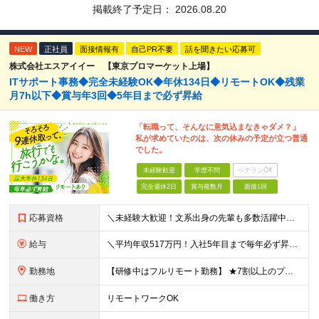
掲載終了予定日：
2026.08.20
NEW
正社員
面接情報有
自己PR不要
話を聞きたい応募可
株式会社エスアイイー 【東京プロマーケット上場】
ITサポート事務◆完全未経験OK◆年休134日◆リモートOK◆残業
月7h以下◆賞与年3回◆5年目まで必ず昇給
「転職って、そんなに意気込まなきゃダメ？」
私が求めていたのは、次の休みの予定が立つ普通
でした。
未経験歓迎
学歴不問
ベテランOK
完全週休2日
賞与複数月
面接1回
応募資格
＼未経験大歓迎！文系出身の先輩も多数活躍中／ ◆PCスキルに自信のない方も歓迎 ◆完全未経験OK ◆社会人デビューもOK ◆学歴不問 ＊*こんなアナタにオススメです*＊ ◇事務職に興味があるが、給与
給与
＼平均年収517万円！入社5年目まで毎年必ず昇給／ ■賞与年3回 ■年収800万円以上も可 ■入社3年以上の平均年収469.2万円 月給23万2000円以上＋賞与年3回＋各種手当 ☆入社5年目まで最
勤務地
【研修中はフルリモート勤務】 ★7割以上のプロジェクトでリモートワークを導入 ★一都三県のプロジェクト先 ★転居を伴う転勤なし ＜プロジェクト先＞ 東京・神奈川・千葉・埼玉でのプロジェクト先にて勤務
働き方
リモートワークOK