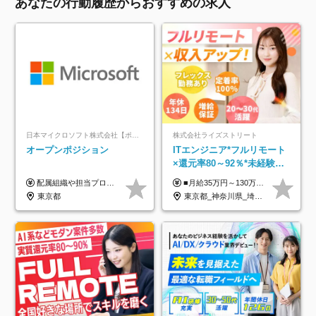
あなたの行動履歴からおすすめの求人
日本マイクロソフト株式会社【ポジションマッチ登録】
株式会社ライズストリート
オープンポジション
ITエンジニア*フルリモート
×還元率80～92％*未経験歓
迎*年休134日*月給35万～*
配属組織や担当プロジェクトにより異なります。 ▼参考情報 ----------------------- 年俸650万～（1/12を月々支給） ※経験、能力を考慮の上、当社規定により優遇いたします。 ※時間外、休日出勤、深夜手当に対する賃金も基本年俸に含みます。
■月給35万円～130万円＋賞与年2回＋各種手当 ※システムエンジニアの経験をお持ちの方は月給41万円以上＋賞与年2回（108万円～）＋手当 ■単価（年収）アップのチャンスは最大年12回 ※残業代は1分単位で100％全額支給。サービス残業などは一切ありません ※試用期間6ヵ月（試用期間中の待遇・給与に差はありません）
定着率100%
東京都
東京都_神奈川県_埼玉県_千葉県_大阪府_愛知県_北海道_青森県_岩手県_宮城県_秋田県_山形県_福島県_茨城県_栃木県_群馬県_新潟県_山梨県_長野県_富山県_石川県_福井県_静岡県_岐阜県_三重県_兵庫県_京都府_滋賀県_奈良県_和歌山県_広島県_岡山県_鳥取県_島根県_山口県_徳島県_香川県_愛媛県_高知県_福岡県_熊本県_佐賀県_長崎県_大分県_宮崎県_鹿児島県_沖縄県