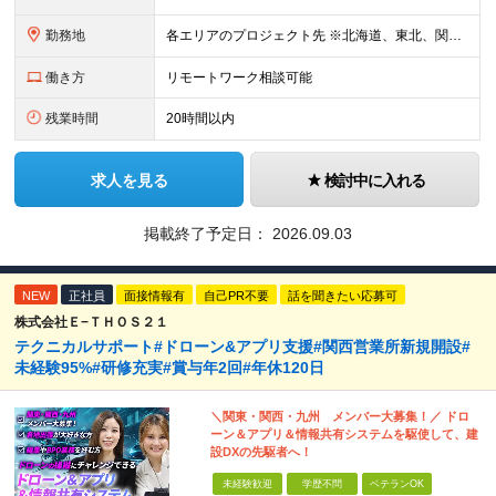
勤務地
各エリアのプロジェクト先 ※北海道、東北、関東、北信越、東海、関西、四国、中国、九州の各エリアから希望勤務地をお聞かせください。 ※転勤を伴わない エリア限定採用枠あり。U・Iターンも歓迎です！ ※プ
働き方
リモートワーク相談可能
残業時間
20時間以内
求人を見る
検討中に入れる
掲載終了予定日：
2026.09.03
NEW
正社員
面接情報有
自己PR不要
話を聞きたい応募可
株式会社Ｅ−ＴＨＯＳ２１
テクニカルサポート#ドローン&アプリ支援#関西営業所新規開設#
未経験95%#研修充実#賞与年2回#年休120日
＼関東・関西・九州 メンバー大募集！／ ドロ
ーン＆アプリ＆情報共有システムを駆使して、建
設DXの先駆者へ！
未経験歓迎
学歴不問
ベテランOK