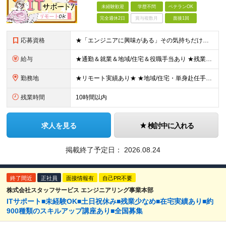
未経験歓迎
学歴不問
ベテランOK
完全週休2日
賞与複数月
面接1回
応募資格
★「エンジニアに興味がある」その気持ちだけでOK！ ■学歴不問 ■IT知識・実務経験は一切不問！未経験・第二新卒大歓迎 ★ITサポート・IT事務やエンジニアの経験をお持ちの方は優遇します！ 地方在住
給与
★通勤＆就業＆地域/住宅＆役職手当あり ★残業代は全額支給 ★選べる給与制度あり！ ■東京・神奈川・千葉・埼玉勤務の場合 月給24.5万円～55万円＋諸手当 （残業代は全額支給） (20,000円の
勤務地
★リモート実績あり★ ★地域/住宅・単身赴任手当などサポートも万全 ★転任費用や寮・社宅制度も完備しています ★勤務地については希望を考慮の上、決定します 『地元で働きたい』『新天地で挑戦したい』と
残業時間
10時間以内
求人を見る
検討中に入れる
掲載終了予定日：
2026.08.24
終了間近
正社員
面接情報有
自己PR不要
株式会社スタッフサービス エンジニアリング事業本部
ITサポート■未経験OK■土日祝休み■残業少なめ■在宅実績あり■約
900種類のスキルアップ講座あり■全国募集