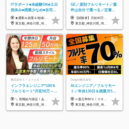
ITサポート■未経験OK■土日
SE／原則フルリモート／案
祝休み■残業少なめ■在宅実
件は自分で選べる／定着率
績あり■約900種類のスキル
93%／20～30代活躍中！
★通勤＆就業＆地域/住宅＆役職手当あり ★残業代は全額支給 ★選べる給与制度あり！ ■東京・神奈川・千葉・埼玉勤務の場合 月給24.5万円～55万円＋諸手当 （残業代は全額支給） (20,000円の地域/住宅手当込み) ■愛知・京都・大阪・兵庫勤務の場合 月給24万円以上＋諸手当 （残業代は全額支給） (15,000円の地域/住宅手当込み) ■茨城・栃木・群馬・静岡・三重・滋賀・広島・福岡勤務の場合 月給23.5万円以上＋諸手当 （残業代は全額支給） (10,000円の地域/住宅手当込み) ■北海道・宮城・山梨・長野・岐阜・奈良・和歌山・岡山勤務の場合 月給23万円以上＋諸手当 （残業代は全額支給） (5,000円の地域/住宅手当込み) ■その他のエリア勤務の場合 月給22.5万円以上＋諸手当 （残業代は全額支給） ※経験や能力を考慮し、当社規定により優遇します 【昇給：年一回実施】 【選べる給与制度】 ★収入を重視する方に… 「変動型人事制度」の選択も可能（派遣先からの評価に応じて収入アップ！） ※年2回のタイミングで希望者と面談の上決定します。
【経験者】月給40万円～120万円(固定残業代含む)+各種手当 ★前職給与の総収入額を100％保証｜還元率84％〜100％ ★20代の平均年収570万円 ※月給には、みなし残業手当(月30時間／5万8000円以上)を含みます 超過分は別途追加支給 ※固定残業代は、時間外労働の有無に関わらず30時間分を、月5万8000円~15万7000円支給 ※上記を超える時間外労働分は追加で支給 【未経験者】月給21万円以上＋各種手当 固定残業なし(残業代発生分全額支給) ※6ヶ月の試用期間あり（※条件に変動なし） ▼単価連動性×還元率は84％～100％で収入の大幅UPが可能！ ・案件単価が月50万円の場合：年収417万円 ・案件単価が月70万円の場合：年収584万円 ・案件単価が月100万円の場合：年収834万円 ＜モデル年収＞ ▼400万円～500万円(入社初年度) ▼542万円～626万円(入社2年) ▼667万円～700万円(入社3年） ▼709万円～801万円(入社5年）
アップ講座あり■全国募集
東京都_神奈川県_埼玉県_千葉県_大阪府_愛知県_北海道_岩手県_宮城県_山形県_福島県_茨城県_栃木県_群馬県_山梨県_長野県_富山県_石川県_静岡県_岐阜県_三重県_兵庫県_京都府_滋賀県_奈良県_広島県_岡山県_山口県_愛媛県_福岡県_熊本県_長崎県
東京都_神奈川県_埼玉県_千葉県_大阪府_愛知県_北海道_青森県_岩手県_宮城県_秋田県_山形県_福島県_茨城県_栃木県_群馬県_新潟県_山梨県_長野県_富山県_石川県_福井県_静岡県_岐阜県_三重県_兵庫県_京都府_滋賀県_奈良県_和歌山県_広島県_岡山県_鳥取県_島根県_山口県_徳島県_香川県_愛媛県_高知県_福岡県_熊本県_佐賀県_長崎県_大分県_宮崎県_鹿児島県_沖縄県
株式会社Ｃｒａｎｅ＆Ｉ
Delight株式会社
インフラエンジニア*100％
AIエンジニア／フルリモー
フルリモート*月収50万～*
ト／年休130日＆残業月5h
クラウド×上流工程*前職給
以下／1カ月連休可／案件選
＼ 前職給与保証！あなたのこれまでの経験を正当評価 ／ ★月収50万円～スタート！【年俸600万～1,162万8,000円（12分割）】 ――「頑張りが給与に直結しない…」そんな不満とは無縁の環境です。 実際、入社後に「年収150万～200万円UP」を実現した先輩エンジニアが多数活躍中！ 【 収入をさらに押し上げる充実のプラスα 】 スキルを磨くほど得をする「資格手当」 ⇒ 1資格につき毎月3,000円～30,000円を継続支給！ 成果を見逃さない「功績手当」 ⇒ 社員の頑張りに応じて最大10万円をダイレクトに支給！ スピード昇給・高年収も可能 ⇒ 1回の昇給で年収数十万UPのチャンスあり。ゆくゆくは年収1000万以上のハイクラスも目指せます。 ※経験・スキルを考慮の上決定します ※上記金額には固定残業代（月30h分・95,000円～184,000円）を含みます ※超過分は別途全額支給します ※試用期間2ヶ月間あり（その他待遇に差異はありません）
≪還元率80％！スキルや経験をしっかり収入に反映します≫ 年俸530万円以上＋業績賞与 ※スキル・経験を考慮の上、優遇いたします ※上記年俸を12分割し、月1回支給します ※上記年俸には固定残業代月20時間分(月6万9000円以上)が含まれます。残業はほとんど発生しませんが、超過した場合は追加支給します ★AIを使った自社への貢献も、貢献度に応じて給与に反映する制度があります
与保証*残業月9.8h
択制／還元率80%
東京都_神奈川県_埼玉県_千葉県_大阪府_愛知県_北海道_青森県_岩手県_宮城県_秋田県_山形県_福島県_茨城県_栃木県_群馬県_新潟県_山梨県_長野県_富山県_石川県_福井県_静岡県_岐阜県_三重県_兵庫県_京都府_滋賀県_奈良県_和歌山県_広島県_岡山県_鳥取県_島根県_山口県_徳島県_香川県_愛媛県_高知県_福岡県_熊本県_佐賀県_長崎県_大分県_宮崎県_鹿児島県_沖縄県
東京都_神奈川県_埼玉県_千葉県_大阪府_愛知県_北海道_青森県_岩手県_宮城県_秋田県_山形県_福島県_茨城県_栃木県_群馬県_新潟県_山梨県_長野県_富山県_石川県_福井県_静岡県_岐阜県_三重県_兵庫県_京都府_滋賀県_奈良県_和歌山県_広島県_岡山県_鳥取県_島根県_山口県_徳島県_香川県_愛媛県_高知県_福岡県_熊本県_佐賀県_長崎県_大分県_宮崎県_鹿児島県_沖縄県