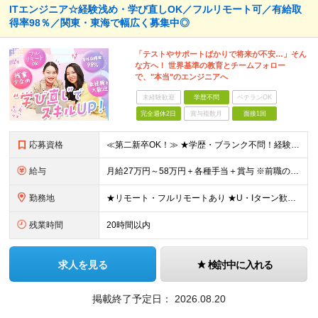
ITエンジニア☆経験浅め・学び直しOK／フルリモート可／有給取
得率98％／関東・東海で幅広く募集中◎
「テストやサポートばかりで将来が不安…」そん
な方へ！ 世界基準の教育とチームフォロー
で、"本当"のエンジニアへ
未経験歓迎
学歴不問
ベテランOK
完全週休2日
賞与複数月
面接1回
応募資格
≪第二新卒OK！≫ ★学歴・ブランク不問！経験浅めもOK ★何らかのIT系職種の実務経験をお持ちの方 └年数不問。「1ヶ月程度の経験しかない…」という方もOK！ ※SE／PG・運用・保守・ヘルプデス
給与
月給27万円～58万円＋各種手当＋賞与 ※前職の給与・経験・スキルなどを考慮のうえで決定します ※残業代は1分単位で全額支給します ※試用期間3ヶ月。その間の給与・待遇に差異はありません ★充実の各
勤務地
★リモート・フルリモートあり ★U・Iターン歓迎 ★配属先は希望を最大限考慮します ★転勤・転居は相談可能です ■各拠点、または関東・東海エリアのプロジェクト先での勤務 ※会社都合での無理な転勤・転
残業時間
20時間以内
求人を見る
検討中に入れる
掲載終了予定日：
2026.08.20