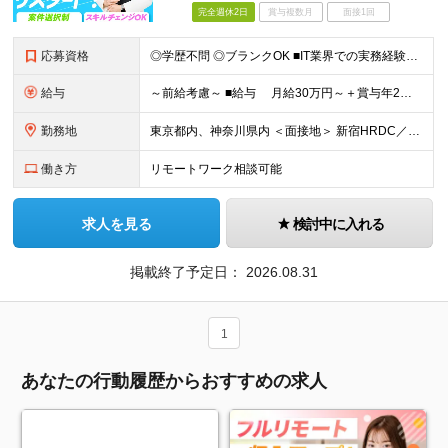
完全週休2日
賞与複数月
面接1回
応募資格
◎学歴不問 ◎ブランクOK ■IT業界での実務経験者（1年以上） ヘルプデスク、テスター、コーダー、プログラマー、エンジニアなどを想定しています。「スキルに自信がない」という方も、まずはご応募くださ
給与
～前給考慮～ ■給与 月給30万円～＋賞与年2回＋各種手当 ■賞与 年2回 （6月・12月）※正社員雇用のみ
勤務地
東京都内、神奈川県内 ＜面接地＞ 新宿HRDC／東京都新宿区新宿1-3-12 壱丁目参番館2階 「新宿御苑前駅」より徒歩3分 ★Web面接の場合はTeamsを使用して行います。
働き方
リモートワーク相談可能
求人を見る
検討中に入れる
掲載終了予定日：
2026.08.31
1
あなたの行動履歴からおすすめの求人