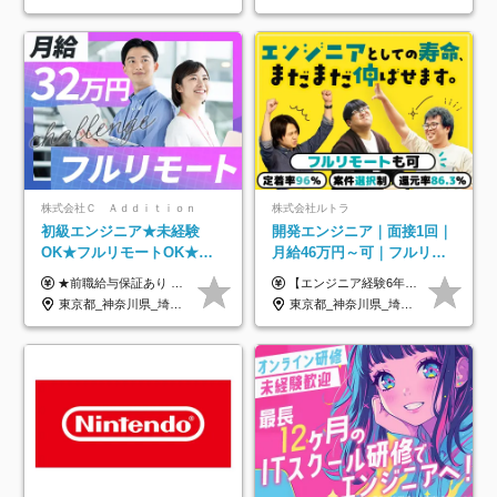
株式会社Ｃ Ａｄｄｉｔｉｏｎ
株式会社ルトラ
初級エンジニア★未経験
開発エンジニア｜面接1回｜
OK★フルリモートOK★月
月給46万円～可｜フルリモ
給32万円～★残業月10h＆
ートも可｜案件選択制｜定
★前職給与保証あり ★月給32万円以上＋インセンティブあり 月給32万円以上＋インセンティブ＋各種手当 ※上記には固定残業代（月30時間・44,400円～）を含みます ※超過分は別途支給します ※試用期間はございません ★＼成果＝あなたの収入／★ 【1】案件単価ー8万円＝あなたの給与 参画したプロジェクトの案件単価から 一律8万円引いた金額があなたの給与です！ （月給例） ■1人称での構築・小規模な詳細設計 案件単価55万円ー8万円＝月給47万円（還元率85.5%） ■大型案件の設計・構築やプロジェクト管理 案件単価90万円ー8万円＝月給82万円（還元率91.1%） ‥‥‥‥‥‥‥‥‥‥‥‥‥‥‥‥‥‥ 【2】月給の他にも豊富なインセンティブあり 全員が月3～13万円のインセンティブをゲットしています！ ≪インセンティブ制度≫ 稼働している現場で増員・交代が発生し、 当社の人員を配属が決定した際に支給。 ◇C Addition正社員が参画 ：実粗利の10%／毎月 ◇協力会社所属の社員が参画：実粗利の30%／毎月 ≪リファラル制度≫ あなたの知り合いが当社のメンバーになった際に、 毎月1人あたり2万円支給します◎ ‥‥‥‥‥‥‥‥‥‥‥‥‥‥‥‥‥‥
【エンジニア経験6年以上の方】 月給46万円～100万円（固定残業代含む） ※上記月給には月30時間分の固定残業代（月8万7,400円～月19万円）を含む。超過分は全額支給。 【エンジニア経験4年以上の方】 月給42万円～100万円（固定残業代含む） ※上記月給には月30時間分の固定残業代（月7万9,800円～月19万円）を含む。超過分は全額支給。 【エンジニア経験4年未満の方】 月給38万円～100万円（固定残業代含む） ※上記月給には月30時間分の固定残業代（月7万2,200円～月19万円）を含む。超過分は全額支給。 ※経験、スキル、前職給与などを踏まえて決定。 ◆ルトラの給与制度のポイント！◆ ・社員の95%が入社時に年収UP！最高で300万円UPの実績も ・平均還元率86.3%（交通費・住宅手当・会社負担分の社保も含む） ・人柄やポテンシャルを評価し、スキル以上の希望年収を提示することも ・退職金制度やリファラル手当（平均50万円）あり
年休120日以上★副業可
着率96％以上｜副業OK｜住
東京都_神奈川県_埼玉県_千葉県_大阪府_愛知県_北海道_青森県_岩手県_宮城県_秋田県_山形県_福島県_茨城県_栃木県_群馬県_新潟県_山梨県_長野県_富山県_石川県_福井県_静岡県_岐阜県_三重県_兵庫県_京都府_滋賀県_奈良県_和歌山県_広島県_岡山県_鳥取県_島根県_山口県_徳島県_香川県_愛媛県_高知県_福岡県_熊本県_佐賀県_長崎県_大分県_宮崎県_鹿児島県_沖縄県
東京都_神奈川県_埼玉県_千葉県_大阪府_愛知県_北海道_青森県_岩手県_宮城県_秋田県_山形県_福島県_茨城県_栃木県_群馬県_新潟県_山梨県_長野県_富山県_石川県_福井県_静岡県_岐阜県_三重県_兵庫県_京都府_滋賀県_奈良県_和歌山県_広島県_岡山県_鳥取県_島根県_山口県_徳島県_香川県_愛媛県_高知県_福岡県_熊本県_佐賀県_長崎県_大分県_宮崎県_鹿児島県_沖縄県
宅手当