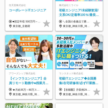
任天堂株式会社
株式会社ミライル
コーポレートITエンジニア
初級エンジニア/未経験歓迎/
文系OK/定着率100％/最長1
年の自社ITスクール研修あ
■想定年収 500万円～900万円 月給制 月給278,000円～ ※残業が発生した場合、残業代を別途全額支給します ※試用期間2ヶ月あり(待遇や給与に差異はありません)
＼全国の各拠点で募集中！／ 給与は以下の通り、勤務地により異なります。 札幌：月給23万円～27万円 仙台：月給22万円～26万円 新潟：月給22万円～26万円 東京：月給26万円～30万円 大阪：月給24万円～29万円 福岡：月給23.5万円～27万円 沖縄：月給21万円～26万円 ◎給与は知識や経験を考慮して決定します。 ◎残業は別途全額支給します。 ◎試用期間12カ月あり（給与は以下の通りです。その他条件に変更はありません） （試用期間の給与） 札幌：月給18.6万円～ 仙台：月給19万円～ 新潟：月給18万円～ 東京：月給22万円～ 大阪：月給20.8万円～ 福岡：月給19万円～ 沖縄：月給18万円～
り/年休130日
東京都_京都府
東京都_神奈川県_埼玉県_千葉県_大阪府_愛知県_北海道_青森県_岩手県_宮城県_秋田県_山形県_福島県_茨城県_栃木県_群馬県_新潟県_山梨県_長野県_富山県_石川県_福井県_静岡県_岐阜県_三重県_兵庫県_京都府_滋賀県_奈良県_和歌山県_広島県_岡山県_鳥取県_島根県_山口県_徳島県_香川県_愛媛県_高知県_福岡県_熊本県_佐賀県_長崎県_大分県_宮崎県_鹿児島県_沖縄県
アワーズシップ株式会社
ランスタッド株式会社
【インフラエンジニア】全
初級ITエンジニア◆全国募
員リモート勤務中■残業月
集/在宅研修有/必ずIT業務配
3h■最大3ヶ月の連休あり■
属/月収例29.5万円/Web面接
★月給35万～80万スタートも可 【未経験の方】 ■月給26万～80万＋賞与年2回（年2ヶ月分） 【何かしらのインフラエンジニア経験をお持ちの方】 ■月給35万～80万＋賞与年2回（年2ヶ月分） ※スキル・経験などを考慮し決定します ※試用期間6ヶ月あり。期間中は契約社員となります。その他の待遇に差異はありません（試用期間終了後、昇給の可能性あり） ※上記金額には固定残業代（月30時間分／4万9600円～15万2600円）を含みます。超過分は別途支給いたします。 ＼頑張りはインセンティブで還元！／ クライアントに貢献度を評価され、当社のエンジニアが追加で案件に参画することになるなど、会社にとって利益になる行動はしっかり評価します。 会社の成長に貢献できていることを実感でき、「もっと頑張ろう」と思える体制づくりを整えています！
【首都圏】月収例29.5万円（月給26万円＋諸手当） 【東海・関西】月収例28.5万円（月給25万円＋諸手当） 【九州】月収例26万円（月給23万円＋諸手当） ※経験・スキル・前職給与を踏まえ、総合的に判断して決定します。 例：首都圏 月収例31万円（月給27万円＋諸手当） ◆各種手当 ・通勤手当（上限4万円まで） ・残業代手当（1分単位で全額支給） ※固定残業代制は採用しておりません ・深夜勤務手当 ・資格取得支援（ランクに応じてお祝い金1万円～10万円を支給） ◆昇給：年1回 ◆補足 ・研修中1ヶ月間は、時給1670円となります。 ・試用期間6ヶ月あり。その間の待遇に変更はありません。 ※詳細は面接時にご案内します。
年休126日■20～30代活躍
1回/SE
東京都_神奈川県_埼玉県_千葉県_大阪府
東京都_神奈川県_埼玉県_千葉県_大阪府_愛知県_兵庫県_京都府_福岡県
中！