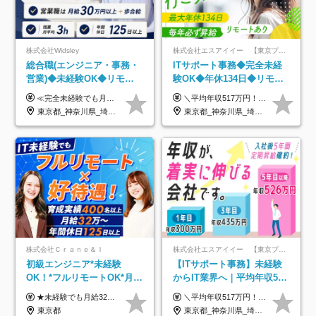
株式会社Widsley
株式会社エスアイイー 【東京プロマーケット上場】
総合職(エンジニア・事務・
ITサポート事務◆完全未経
営業)◆未経験OK◆リモー
験OK◆年休134日◆リモー
トあり◆残業月3h◆服装髪
トOK◆残業月7h以下◆賞与
≪完全未経験でも月給40万円以上も可能です！≫ -------------- 【1】ITエンジニア 月給26万円～50万円＋プロジェクト手当＋資格手当 【2】IT事務、営業事務 月給26万円～50万円＋プロジェクト手当＋資格手当 ≪【1】【2】共通≫ ★上記給与には固定残業代20時間分(月3万719円～)を含みます。残業が超過した場合は、追加支給します(残業は月平均3時間とほぼ発生しません。残業がなくても、固定残業代は支給されます) ★試用期間6ヵ月あり（期間中は月給23万1000円～。固定残業代20時間分3万719円～を含む／超過分は別途支給） -------------- 【3】SES営業、SaaS営業 月給30万円以上＋インセンティブ＋各種手当 ★上記給与には固定残業代45時間分(月7万6967円～)を含みます。残業が超過した場合は、追加支給します(残業は月平均3時間とほぼ発生しません。残業がなくても、固定残業代は支給されます) ★試用期間6ヵ月あり(期間中も給与や福利厚生は同じです)
＼平均年収517万円！入社5年目まで毎年必ず昇給／ ■賞与年3回 ■年収800万円以上も可 ■入社3年以上の平均年収469.2万円 月給23万2000円以上＋賞与年3回＋各種手当 ☆入社5年目まで最大1万5000円の定期昇給を確約 ┃各種手当充実 ・規定の資格を取得すれば、2000円～5万円を毎月支給（2万4000円～60万円／年） ・研修中に取得した取得率95％の資格でも研修後の給料UP ※月給は年齢・経験・能力を考慮して、優遇いたします ※上記月給金額は固定残業代（20時間/3万1300円円以上）を含み、超過分は別途支給いたします ※試用期間（6ヶ月）は月給に変動はありますが、その他待遇に差異はありません ├入社後1ヶ月～3ヶ月間は、月給20万1900円となります └上記金額は固定残業代（10時間／1万6000円）を含み、超過分は別途支給いたします
型自由
年3回◆5年目まで必ず昇給
東京都_神奈川県_埼玉県_千葉県_大阪府_愛知県_北海道_青森県_岩手県_宮城県_秋田県_山形県_福島県_茨城県_栃木県_群馬県_新潟県_山梨県_長野県_富山県_石川県_福井県_静岡県_岐阜県_三重県_兵庫県_京都府_滋賀県_奈良県_和歌山県_広島県_岡山県_鳥取県_島根県_山口県_徳島県_香川県_愛媛県_高知県_福岡県_熊本県_佐賀県_長崎県_大分県_宮崎県_鹿児島県_沖縄県
東京都_神奈川県_埼玉県_千葉県_大阪府_愛知県_北海道_青森県_岩手県_宮城県_秋田県_山形県_福島県_茨城県_栃木県_群馬県_新潟県_山梨県_長野県_富山県_石川県_福井県_静岡県_岐阜県_三重県_兵庫県_京都府_滋賀県_奈良県_和歌山県_広島県_岡山県_鳥取県_島根県_山口県_徳島県_香川県_愛媛県_高知県_福岡県_熊本県_佐賀県_長崎県_大分県_宮崎県_鹿児島県_沖縄県
株式会社Ｃｒａｎｅ＆Ｉ
株式会社エスアイイー 【東京プロマーケット上場】
初級エンジニア*未経験
【ITサポート事務】未経験
OK！*フルリモートOK*月給
からIT業界へ｜平均年収517
32万～*残業月9.8h*1ヶ月の
万円｜ホワイト企業認定｜
★未経験でも月給32万円スタート★ 月収32万円～35万円＋各種手当（資格手当だけで毎月15万の上乗せ実績あり！） ★資格手当豊富！1資格につき最大3万円支給 ★功績手当の導入で、毎月のお給与に上乗せで最大10万円支給している社員も！ ★1回の昇級で年収数十万UPも可 ★ゆくゆくは年収1000万以上も目指せる 年俸384万円～1,162万8,000円（12分割） ※経験・スキルを考慮の上決定します ※上記金額には固定残業代（月30h分・60,800円～66,500円）を含みます ※超過分は別途全額支給します ※試用期間2ヶ月間あり（その他待遇に差異はありません）
＼平均年収517万円！入社5年目まで毎年必ず昇給／ ■賞与年3回 ■年収800万円以上も可 ■入社3年以上の平均年収469.2万円 月給23万2000円以上＋賞与年3回＋各種手当 ☆入社5年目まで最大1万5000円の定期昇給を確約 ┃各種手当充実 ・規定の資格を取得すれば、2000円～5万円を毎月支給（2万4000円～60万円／年） ・研修中に取得した取得率95％の資格でも研修後の給料UP ※月給は年齢・経験・能力を考慮して、優遇いたします ※上記月給金額は固定残業代（20時間/3万1300円円以上）を含み、超過分は別途支給いたします ※試用期間（6ヶ月）は月給に変動はありますが、その他待遇に差異はありません ├入社後1ヶ月～3ヶ月間は、月給20万1900円となります └上記金額は固定残業代（10時間／1万6000円）を含み、超過分は別途支給いたします
研修*資格取得率100％
年休134日｜リモートOK
東京都
東京都_神奈川県_埼玉県_千葉県_大阪府_愛知県_北海道_青森県_岩手県_宮城県_秋田県_山形県_福島県_茨城県_栃木県_群馬県_新潟県_山梨県_長野県_富山県_石川県_福井県_静岡県_岐阜県_三重県_兵庫県_京都府_滋賀県_奈良県_和歌山県_広島県_岡山県_鳥取県_島根県_山口県_徳島県_香川県_愛媛県_高知県_福岡県_熊本県_佐賀県_長崎県_大分県_宮崎県_鹿児島県_沖縄県