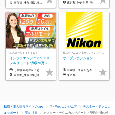
アップ講座あり■全国募集
東京都_神奈川県_埼玉県_千葉県_大阪府_愛知県_北海道_岩手県_宮城県_山形県_福島県_茨城県_栃木県_群馬県_山梨県_長野県_富山県_石川県_静岡県_岐阜県_三重県_兵庫県_京都府_滋賀県_奈良県_広島県_岡山県_山口県_愛媛県_福岡県_熊本県_長崎県
東京都_神奈川県_埼玉県_千葉県_大阪府_愛知県_北海道_青森県_岩手県_宮城県_秋田県_山形県_福島県_茨城県_栃木県_群馬県_新潟県_山梨県_長野県_富山県_石川県_福井県_静岡県_岐阜県_三重県_兵庫県_京都府_滋賀県_奈良県_和歌山県_広島県_岡山県_鳥取県_島根県_山口県_徳島県_香川県_愛媛県_高知県_福岡県_熊本県_佐賀県_長崎県_大分県_宮崎県_鹿児島県_沖縄県
株式会社Ｃｒａｎｅ＆Ｉ
株式会社ニコン【ポジションマッチ登録】
インフラエンジニア*100％
オープンポジション
フルリモート*月収50万～*
クラウド×上流工程*前職給
＼ 前職給与保証！あなたのこれまでの経験を正当評価 ／ ★月収50万円～スタート！【年俸600万～1,162万8,000円（12分割）】 ――「頑張りが給与に直結しない…」そんな不満とは無縁の環境です。 実際、入社後に「年収150万～200万円UP」を実現した先輩エンジニアが多数活躍中！ 【 収入をさらに押し上げる充実のプラスα 】 スキルを磨くほど得をする「資格手当」 ⇒ 1資格につき毎月3,000円～30,000円を継続支給！ 成果を見逃さない「功績手当」 ⇒ 社員の頑張りに応じて最大10万円をダイレクトに支給！ スピード昇給・高年収も可能 ⇒ 1回の昇給で年収数十万UPのチャンスあり。ゆくゆくは年収1000万以上のハイクラスも目指せます。 ※経験・スキルを考慮の上決定します ※上記金額には固定残業代（月30h分・95,000円～184,000円）を含みます ※超過分は別途全額支給します ※試用期間2ヶ月間あり（その他待遇に差異はありません）
※経験・スキルを考慮の上、決定します。
与保証*残業月9.8h
東京都_神奈川県_埼玉県_千葉県_大阪府_愛知県_北海道_青森県_岩手県_宮城県_秋田県_山形県_福島県_茨城県_栃木県_群馬県_新潟県_山梨県_長野県_富山県_石川県_福井県_静岡県_岐阜県_三重県_兵庫県_京都府_滋賀県_奈良県_和歌山県_広島県_岡山県_鳥取県_島根県_山口県_徳島県_香川県_愛媛県_高知県_福岡県_熊本県_佐賀県_長崎県_大分県_宮崎県_鹿児島県_沖縄県
東京都
転職・求人情報サイトのtype
IT・Webエンジニア
テスター・テクニカ
ルサポート
契約社員
テスター・テクニカルサポート × 契約社員の転