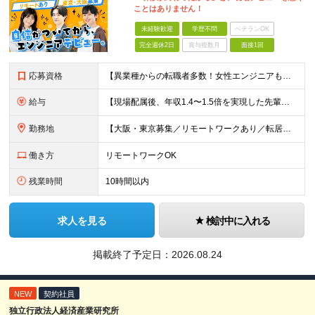
ことはありません！
未経験歓迎
学歴不問
ベテランOK
完全週休2日
賞与複数月
面接1回
応募資格
【異業種からの転職者多数！女性エンジニアも活躍中】 ◆学歴不問 ◆未経験OK ≪こんな方を歓迎しています≫ ◎未経験から成長できる環境で活躍したい方 ◎大学やスクールでIT系のスキルを学んだことのあ
給与
【現場配属後、年収1.4〜1.5倍を実現した先輩も！残業代全額支給】 ◆給与は経験やスキルに応じて決定します ◆年俸制250万円～350万円（1/12を月々支給） ≪年収UPの例≫ ◎飲食業からのキ
勤務地
【大阪・東京募集／リモートワークあり／転居を伴う転勤なし】 東京本社、大阪事務所、または東京23区内・関西（大阪・兵庫）の各クライアント先勤務 ◆入社後、約1年間はクライアント先ではなく 自社内（東
働き方
リモートワークOK
残業時間
10時間以内
求人を見る
検討中に入れる
掲載終了予定日：
2026.08.24
NEW
契約社員
独立行政法人経済産業研究所