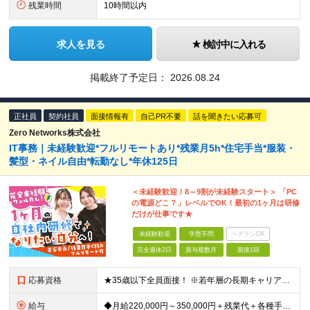
残業時間
10時間以内
求人を見る
検討中に入れる
掲載終了予定日：
2026.08.24
正社員
契約社員
面接情報有
自己PR不要
話を聞きたい応募可
Zero Networks株式会社
IT事務｜未経験歓迎*フルリモートあり*残業月5h*住宅手当*服装・
髪型・ネイル自由*転勤なし*年休125日
＜未経験歓迎！8～9割が未経験スタート＞ 「PC
の電源どこ？」レベルでOK！最初の1ヶ月は研修
だけが仕事です★
未経験歓迎
学歴不問
ベテランOK
完全週休2日
賞与複数月
面接1回
応募資格
★35歳以下全員面接！ ※若年層の長期キャリア形成を図るため ＼ 職種・業種未経験、第二新卒、社会人未経験いずれも歓迎！ ／ ★学歴不問 ★IT業界に興味がある方 ★ネイティブレベルの日本語を話せる
給与
◆月給220,000円～350,000円＋残業代＋各種手当＋賞与年2回 （試用期間中：月給200,000円～） ※経験・スキルを考慮して優遇いたします ※残業代は100％支給します ┃試用期間あり