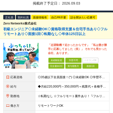
掲載終了予定日：
2026.09.03
正社員
契約社員
面接情報有
自己PR不要
話を聞きたい応募可
Zero Networks株式会社
初級エンジニア◇未経験OK◇資格取得支援＆住宅手当あり◇フル
リモートあり◇面接1回◇転勤なし◇年休125日以上
「志望動機？近かったからです」 「私は妻が勝
手に応募してました（笑）」 それでも受かった
会社、あります。
未経験歓迎
学歴不問
ベテランOK
完全週休2日
賞与複数月
面接1回
応募資格
◎35歳以下全員面接！(*) ◎未経験OK ◎学歴不問 第二新卒・社会人経験の浅い方も歓迎！ (*)若年層の長期キャリア形成を図るため ＼「ITって難しそう…」と思っている方こそ歓迎！／ ベテラン講
給与
◆月給220,000円～350,000円＋残業代＋各種手当＋賞与年2回 （試用期間中：月給200,000円～） ※経験・スキルを考慮して優遇いたします ※残業代は100％支給します ┃試用期間あり
勤務地
☆転勤なし ☆フルリモート案件あり！ └フルリモート：50％ └リモート併用：14％ 東京都内および近郊（神奈川県・埼玉県・千葉県）のプロジェクト先、もしくは自社内にて勤務いただきます ＜本社＞
働き方
リモートワークOK