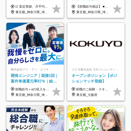
／実質還元率80～90%／前
経験をAI業界で活かす◆IT
☑︎ 直近実績、月平均17,000円の昇給 ☑︎ 前職給与100%保証 ☑︎ 実質還元率80～90% ☑︎ 待機時も給与は満額支給 月給35万円～70万円＋交通費など各種手当 ※想定年収：4,200,000円～10,560,000円 ※経験・能力等を考慮の上で決定します。 ※上記金額には、みなし残業手当（50時間分・104,000円～212,000円）を含みます。超過分は別途追加支給します。 ┗残業時間は月平均10時間、多い時でも20時間程度と安定しております ★単価連動型の給与体系ではないため、万が一待機になってもその間の給与は満額支給しています。 ＜1年間の昇給事例をご紹介！＞ ・20代/フロントエンドエンジニア：月給274,000円→月給362,000円（＋88,000円/月） ・20代/iOSエンジニア：月給237,000円→月給287,000円（＋50,000円/月） ・20代/Androidエンジニア：月給316,000円→月給374,000円（＋58,000円/月） ・30代/Javaエンジニア（上流）：月給340,000円→月給418,000円（＋78,000円/月） ・30代/PMO：月給340,000円→月給418,000円（＋78,000円/月）
【前職給与保証】 ■未経験者： 月給30万円～35万円 ■ローキャリア（経験目安1年程度）： 月給35万円～40万円 ■経験者（経験目安3年以上）： 月給40万円～60万円 ■即戦力（経験目安5年以上）： 月給45万円～80万円 ※上記金額には固定残業代30時間分 【未経験者5万5000円～7万3000円、 ローキャリア6万4000円～7万3000円、 経験者5万8000円～10万9000円、 即戦力8万2000円～14万5000円】を含みます。 ※30時間を超える場合は追加で全額支給します。 ※経験・能力・前職給与などを総合的に評価したうえでご納得いただけるよう個別決定。 未経験者の場合、前職給与とポテンシャルを査定のうえ決定いたします。 ※日本国内でのIT業界経験、または同等の実務経験と能力に応じて決定します。 ※前職給与は日本円かつ、日本国内での実績に基づき評価します。 【納得の評価システム】 ★クォーター毎に査定する評価制度導入！ 明確な評価基準で翌年度年収を上げましょう！ ★評価対象期間に在籍中のほとんどの社員が昇給し 年収アップを実現しています！ ★様々なインセンティブ制度を用意し多角的に正当評価しています！ ※試用期間6カ月（期間中の待遇等に差異なし）
給保証／AI系など最先端案
未経験OK◆目指せるコンサ
東京都_神奈川県_埼玉県_千葉県_大阪府_愛知県_北海道_青森県_岩手県_宮城県_秋田県_山形県_福島県_茨城県_栃木県_群馬県_新潟県_山梨県_長野県_富山県_石川県_福井県_静岡県_岐阜県_三重県_兵庫県_京都府_滋賀県_奈良県_和歌山県_広島県_岡山県_鳥取県_島根県_山口県_徳島県_香川県_愛媛県_高知県_福岡県_熊本県_佐賀県_長崎県_大分県_宮崎県_鹿児島県_沖縄県
東京都_神奈川県_埼玉県_千葉県
件多数
ル
株式会社アイ・ディ・エイチ
コクヨ株式会社【ポジションマッチ登録】
開発エンジニア｜面接1回｜
オープンポジション【ポジ
案件単価還元率83％｜給与
ションマッチ登録】
UP保証｜年休140日｜在宅
前職給与＋αの収入を保証 月給42万円～120万円＋各種手当＋賞与 給与基準が明確かつ高還元です。 一人ひとりが安定した環境のもと、長く活躍できる職場を目指しています。 ※平均年収650万円 ・還元率83％ ・各種手当について 職能手当／職務手当／資格手当／営業手当 など ※前職での経験・能力、給与などを考慮の上、当社規定により優遇いたします ※試用期間あり（3ヶ月／期間中の条件に変動はありません） ※上記金額には固定残業代（78,948円～225,564円/月30時間分）を含みます 超過分は別途全額支給いたします ・年収UPを保証 過去には転職時に〈年収200万円UP〉したエンジニアも在籍しています。入社時だけでなく、入社後も安心の給与水準で働ける環境です。キャリアや技術力が正当に評価されていないと感じていたら、一度面接でお話ししましょう！ 当社では管理職の人数は最低限にし、無駄な管理をしません。その費用削減分を社員の給与に還元しています！
前職のご経験・スキル等を考慮して決定します。
利用率9割｜独立支援・副業
東京都_神奈川県_埼玉県_千葉県_大阪府_愛知県_北海道_青森県_岩手県_宮城県_秋田県_山形県_福島県_茨城県_栃木県_群馬県_新潟県_山梨県_長野県_富山県_石川県_福井県_静岡県_岐阜県_三重県_兵庫県_京都府_滋賀県_奈良県_和歌山県_広島県_岡山県_鳥取県_島根県_山口県_徳島県_香川県_愛媛県_高知県_福岡県_熊本県_佐賀県_長崎県_大分県_宮崎県_鹿児島県_沖縄県
東京都_大阪府
制度