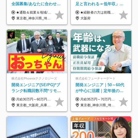
全国募集/あなたに合わせた
足と言われる＝低年収」で
オリジナル研修をご用
はない！｜ 不安を克服し、
★通勤＆就業＆地域/住宅＆役職手当あり ★残業代は全額支給 ★選べる給与制度あり！ ■東京・神奈川・千葉・埼玉勤務の場合 月給24.5万円～55万円＋諸手当 （残業代は全額支給） (20,000円の地域/住宅手当込み) ■愛知・京都・大阪・兵庫勤務の場合 月給24万円以上＋諸手当 （残業代は全額支給） (15,000円の地域/住宅手当込み) ■茨城・栃木・群馬・静岡・三重・滋賀・広島・福岡勤務の場合 月給23.5万円以上＋諸手当 （残業代は全額支給） (10,000円の地域/住宅手当込み) ■北海道・宮城・山梨・長野・岐阜・奈良・和歌山・岡山勤務の場合 月給23万円以上＋諸手当 （残業代は全額支給） (5,000円の地域/住宅手当込み) ■その他のエリア勤務の場合 月給22.5万円以上＋諸手当 （残業代は全額支給） ※経験や能力を考慮し、当社規定により優遇します 【昇給：年一回実施】 【選べる給与制度】 ★収入を重視する方に… 「変動型人事制度」の選択も可能（派遣先からの評価に応じて収入アップ！） ※年2回のタイミングで希望者と面談の上決定します。
★経験者の方は前職の年収以上を保証します ★案件単価を開示した上で80％以上を還元します 月給25万円以上＋賞与年2回 ※経験や能力を考慮の上で優遇します ※試用期間が3ヶ月(その間の給与・待遇・雇用形態に変更はありません) ※月給には月20時間分のみなし残業手当(5万円)を含みます(超過分は別途支給) ★残業平均は月10時間以下ですので、毎月10時間分程度はお得です！
意/AI・IoT/残業平均8時間
年収アップした社員の実例
東京都_神奈川県_埼玉県_千葉県_大阪府_愛知県_北海道_岩手県_宮城県_山形県_福島県_茨城県_栃木県_群馬県_山梨県_長野県_富山県_石川県_静岡県_岐阜県_三重県_兵庫県_京都府_滋賀県_奈良県_広島県_岡山県_山口県_愛媛県_福岡県_熊本県_長崎県
大阪府
株式会社Phoenixテクノロジーズ
株式会社フューチャーゲート
開発エンジニア(SE/PG)*ブ
開発エンジニア｜50～60代
ランク転職回数不問*リモー
が中心に活躍｜定年後の給
ト案件多数*残業ほぼ0*通院
与減ナシ｜年収50万円アッ
月給30万円～60万円+住宅手当+職能手当+役職手当+決算賞与+報奨金 ※経験・能力を考慮し、優遇します ※給与には20時間分のみなし時間外手当(3万7000円以上)を含みます(超過時間分は別途追加支給) ※試用期間3～6ヵ月あり(その間の給与、待遇に差異なし) ※場合によって契約社員での採用の可能性あり(面接時に応相談)
月給35万円～70万円（固定残業代30時間分63,869円～を含む）+賞与年1回 ※30時間を超える分は別途支給します ●これまでのご経験・スキル・前職給与をできる限り考慮します ●待機期間も給与を100％支給します ●試用期間中も給与や福利厚生は同じです ≪年収を維持しながら長く働けます！≫ 一般的な企業では55歳や60歳を機に年収が下がりますが、 当社は役職などではなく「スキルや経験」で評価。 エンジニアとして長く働きながら あなたにふさわしい年収を維持できます！
のための半休制度あり
プ実績／昇給率92％（直近3
東京都_大阪府_兵庫県_京都府_福岡県
東京都_神奈川県_埼玉県_千葉県
年）