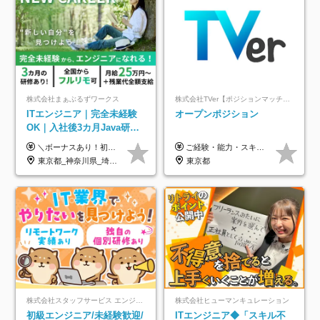
株式会社まぁぶるずワークス
株式会社TVer【ポジションマッチ登録】
ITエンジニア｜完全未経験
オープンポジション
OK｜入社後3カ月Java研修
｜リモート率8割以上｜充実
＼ボーナスあり！初年度から年収300万円以上／ ■月給25万円～35万円＋残業代全額支給＋各種手当＋賞与年1回 ◎経験・年齢・スキルなどを考慮し、できるだけ優遇します ◎試用期間中(3カ月)は契約社員で、月給21万円＋諸手当になります。 (試用期間中は残業が発生しません。その他の待遇に変更はありません) ----------------- ＼3つの評価軸！実力次第で早期収入アップ！／ 【1】スキル(IT理解、実装力、設計) 【2】実務力(現場評価、コミュ力、品質) 【3】姿勢(自走力、意欲、責任感) この3つの評価軸で、3カ月ごとに評価。社内グレードにより、給与が決まる明確な仕組みです。何ができれば給与が上がるのか分かりやすく、実力や努力次第で早期に収入を増やせます！ 【固定残業代について】 なし（残業代は、実際の労働時間に応じて別途全額支給）
ご経験・能力・スキル等により、当社基準にて優遇・相談のうえ決定いたします。
のキャリア支援｜残業月10h
東京都_神奈川県_埼玉県_千葉県_大阪府_愛知県_北海道_青森県_岩手県_宮城県_秋田県_山形県_福島県_茨城県_栃木県_群馬県_新潟県_山梨県_長野県_富山県_石川県_福井県_静岡県_岐阜県_三重県_兵庫県_京都府_滋賀県_奈良県_和歌山県_広島県_岡山県_鳥取県_島根県_山口県_徳島県_香川県_愛媛県_高知県_福岡県_熊本県_佐賀県_長崎県_大分県_宮崎県_鹿児島県_沖縄県
東京都
株式会社スタッフサービス エンジニアリング事業本部
株式会社ヒューマンキュレーション
初級エンジニア/未経験歓迎/
ITエンジニア◆「スキル不