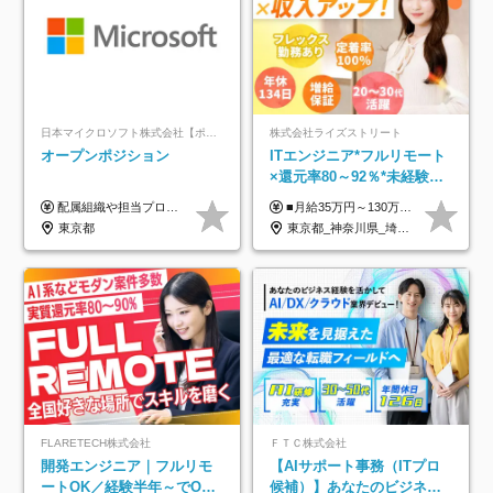
日本マイクロソフト株式会社【ポジションマッチ登録】
株式会社ライズストリート
オープンポジション
ITエンジニア*フルリモート
×還元率80～92％*未経験歓
迎*年休134日*月給35万～*
配属組織や担当プロジェクトにより異なります。 ▼参考情報 ----------------------- 年俸650万～（1/12を月々支給） ※経験、能力を考慮の上、当社規定により優遇いたします。 ※時間外、休日出勤、深夜手当に対する賃金も基本年俸に含みます。
■月給35万円～130万円＋賞与年2回＋各種手当 ※システムエンジニアの経験をお持ちの方は月給41万円以上＋賞与年2回（108万円～）＋手当 ■単価（年収）アップのチャンスは最大年12回 ※残業代は1分単位で100％全額支給。サービス残業などは一切ありません ※試用期間6ヵ月（試用期間中の待遇・給与に差はありません）
定着率100%
東京都
東京都_神奈川県_埼玉県_千葉県_大阪府_愛知県_北海道_青森県_岩手県_宮城県_秋田県_山形県_福島県_茨城県_栃木県_群馬県_新潟県_山梨県_長野県_富山県_石川県_福井県_静岡県_岐阜県_三重県_兵庫県_京都府_滋賀県_奈良県_和歌山県_広島県_岡山県_鳥取県_島根県_山口県_徳島県_香川県_愛媛県_高知県_福岡県_熊本県_佐賀県_長崎県_大分県_宮崎県_鹿児島県_沖縄県
FLARETECH株式会社
ＦＴＣ株式会社
開発エンジニア｜フルリモ
【AIサポート事務（ITプロ
ートOK／経験半年～でOK
候補）】あなたのビジネス