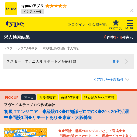
typeのアプリ
インストール
ログイン
会員登録
検討中(
0
)
MENU
4
求人検索結果
件中
1～4
件表示
テスター・テクニカルサポート × 契約社員の転職・求人情報
テスター・テクニカルサポート／契約社員
変更
保存した検索条件
PICK UP!
正社員
面接情報有
自己PR不要
話を聞きたい応募可
アヴェイルテクノロジ株式会社
初級ITエンジニア｜未経験OK◆IT知識ゼロでOK◆20～30代活躍
中◆面接1回◆リモートあり◆東京・大阪募集
◆◆設計・構築のエンジニアとして育成◆◆
「研修が終わったから」と、現場デビューを急ぐ