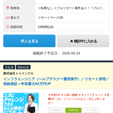
勤務地
☆転勤なし ☆フルリモート案件あり！ └フルリモート：50％ └リモート併用：14％ 東京都内および近郊（神奈川県・埼玉県・千葉県）のプロジェクト先、もしくは自社内にて勤務いただきます ＜本社＞
働き方
リモートワークOK
残業時間
10時間以内
求人を見る
検討中に入れる
掲載終了予定日：
2026.08.24
正社員
契約社員
株式会社トゥインクル
インフラエンジニア（ヘルプデスク〜運用保守）／リモート併用／
前給保証＋年収最大50万円UP
＃年収UP ＃上流へ挑戦 ＃キャリアチェンジ ＃役
職UP これ、トゥインクルなら…ぜんぶ叶いま
す！
未経験歓迎
学歴不問
ベテランOK