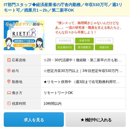
IT部門スタッフ◆経済産業省の庁舎内勤務／年収530万可／週3リ
モート可／残業月1～2h／第二新卒OK
「情シスって、御用聞きじゃないんだけどな
あ…」 一流の研究者・職員を支える私たちと、
そんな日々から卒業しよう！
未経験歓迎
学歴不問
ベテランOK
完全週休2日
賞与複数月
面接1回
応募資格
☆20・30代活躍中！微経験・第二新卒の方も歓迎します◎ ◆情シス・ヘルプデスクの実務経験（年数不問） ◆情報セキュリティマネジメント試験（SG）合格または同等の知識 ◆学歴不問 ▽以下のような方を
給与
☆想定月収30万円以上｜3年目想定年収530万円 ☆月20日勤務を想定した場合、月収300,000円〜の支給となります ◆日額15,000円〜＋各種手当＋昇給あり＋賞与年2回 ※これまでの経験やスキ
勤務地
★リモート併用中 （週3回まで在宅勤務利用可。業務に慣れるまでは出社していただきます。）！霞ヶ関駅から徒歩1分 東京都千代田区霞が関1-3-1 経済産業省別館11階 ※(変更の範囲)原則、変更なし
働き方
リモートワークOK
残業時間
10時間以内
求人を見る
検討中に入れる