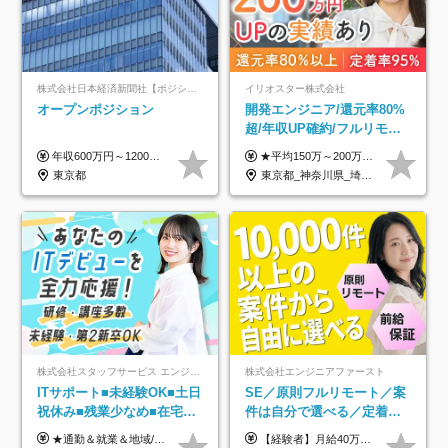
株式会社日本経済新聞社【ポジションマッチ登録】
イリオスター株式会社
オープンポジション
開発エンジニア/還元率80%
超/年収UP確約/フルリモ
OK/年休130日/平均残業7h/
年収600万円～1200万円 ※上記年収は、想定年収です。住居費補助、子手当などの各種手当を含む金額です。 ※経験・能力等を考慮の上、当社規定により決定します。
★平均150万～200万円年収UPを実現！ ★前職給与を100％保証！ ★案件内容の開示・明確な評価体制あり ⇒クライアント評価で即昇給を実現したケースも◎ ★年12回（毎月昇給チャンスあり） ■月給35万円～103万円 ※経験・能力・前職給与を考慮し、決定 ※上記給与には月30時間分(6万6500円以上)の固定残業代が含まれます。超過分は手当として別途支給します ※試用期間3ヶ月あり(期間中の給与・待遇面に差異はありません) ▼収入アップの実例をご紹介 ───────────── ★働き方改革をした30代男性（PG） 子どもが生まれたばかりなのに、忙しい現場で残業も月50～60時間が当たり前。 ⇒残業ほぼゼロ＆週3リモートの働き方に！しかも給与もアップ！ ★収入アップした30代男性（PM） 子供が3人いて家計も苦しく、残業代で稼ぐ日々… ⇒残業をたくさんしていた年収額より、100万円以上アップしました！
約2万件の案件から選択
東京都
東京都_神奈川県_埼玉県_千葉県_大阪府_愛知県_北海道_青森県_岩手県_宮城県_秋田県_山形県_福島県_茨城県_栃木県_群馬県_新潟県_山梨県_長野県_富山県_石川県_福井県_静岡県_岐阜県_三重県_兵庫県_京都府_滋賀県_奈良県_和歌山県_広島県_岡山県_鳥取県_島根県_山口県_徳島県_香川県_愛媛県_高知県_福岡県_熊本県_佐賀県_長崎県_大分県_宮崎県_鹿児島県_沖縄県
株式会社スタッフサービス エンジニアリング事業本部
株式会社エンジニアファースト
ITサポート■未経験OK■土日
SE／原則フルリモート／案
祝休み■残業少なめ■在宅実
件は自分で選べる／定着率
績あり■約900種類のスキル
93%／20～30代活躍中！
★通勤＆就業＆地域/住宅＆役職手当あり ★残業代は全額支給 ★選べる給与制度あり！ ■東京・神奈川・千葉・埼玉勤務の場合 月給24.5万円～55万円＋諸手当 （残業代は全額支給） (20,000円の地域/住宅手当込み) ■愛知・京都・大阪・兵庫勤務の場合 月給24万円以上＋諸手当 （残業代は全額支給） (15,000円の地域/住宅手当込み) ■茨城・栃木・群馬・静岡・三重・滋賀・広島・福岡勤務の場合 月給23.5万円以上＋諸手当 （残業代は全額支給） (10,000円の地域/住宅手当込み) ■北海道・宮城・山梨・長野・岐阜・奈良・和歌山・岡山勤務の場合 月給23万円以上＋諸手当 （残業代は全額支給） (5,000円の地域/住宅手当込み) ■その他のエリア勤務の場合 月給22.5万円以上＋諸手当 （残業代は全額支給） ※経験や能力を考慮し、当社規定により優遇します 【昇給：年一回実施】 【選べる給与制度】 ★収入を重視する方に… 「変動型人事制度」の選択も可能（派遣先からの評価に応じて収入アップ！） ※年2回のタイミングで希望者と面談の上決定します。
【経験者】月給40万円～120万円(固定残業代含む)+各種手当 ★前職給与の総収入額を100％保証｜還元率84％〜100％ ★20代の平均年収570万円 ※月給には、みなし残業手当(月30時間／5万8000円以上)を含みます 超過分は別途追加支給 ※固定残業代は、時間外労働の有無に関わらず30時間分を、月5万8000円~15万7000円支給 ※上記を超える時間外労働分は追加で支給 【未経験者】月給21万円以上＋各種手当 固定残業なし(残業代発生分全額支給) ※6ヶ月の試用期間あり（※条件に変動なし） ▼単価連動性×還元率は84％～100％で収入の大幅UPが可能！ ・案件単価が月50万円の場合：年収417万円 ・案件単価が月70万円の場合：年収584万円 ・案件単価が月100万円の場合：年収834万円 ＜モデル年収＞ ▼400万円～500万円(入社初年度) ▼542万円～626万円(入社2年) ▼667万円～700万円(入社3年） ▼709万円～801万円(入社5年）