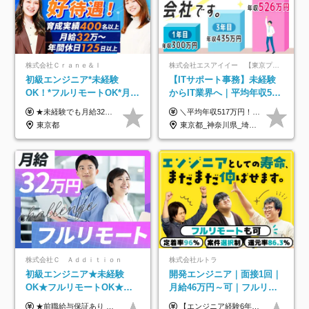
株式会社Ｃｒａｎｅ＆Ｉ
株式会社エスアイイー 【東京プロマーケット上場】
初級エンジニア*未経験
【ITサポート事務】未経験
OK！*フルリモートOK*月給
からIT業界へ｜平均年収517
32万～*残業月9.8h*1ヶ月の
万円｜ホワイト企業認定｜
★未経験でも月給32万円スタート★ 月収32万円～35万円＋各種手当（資格手当だけで毎月15万の上乗せ実績あり！） ★資格手当豊富！1資格につき最大3万円支給 ★功績手当の導入で、毎月のお給与に上乗せで最大10万円支給している社員も！ ★1回の昇級で年収数十万UPも可 ★ゆくゆくは年収1000万以上も目指せる 年俸384万円～1,162万8,000円（12分割） ※経験・スキルを考慮の上決定します ※上記金額には固定残業代（月30h分・60,800円～66,500円）を含みます ※超過分は別途全額支給します ※試用期間2ヶ月間あり（その他待遇に差異はありません）
＼平均年収517万円！入社5年目まで毎年必ず昇給／ ■賞与年3回 ■年収800万円以上も可 ■入社3年以上の平均年収469.2万円 月給23万2000円以上＋賞与年3回＋各種手当 ☆入社5年目まで最大1万5000円の定期昇給を確約 ┃各種手当充実 ・規定の資格を取得すれば、2000円～5万円を毎月支給（2万4000円～60万円／年） ・研修中に取得した取得率95％の資格でも研修後の給料UP ※月給は年齢・経験・能力を考慮して、優遇いたします ※上記月給金額は固定残業代（20時間/3万1300円円以上）を含み、超過分は別途支給いたします ※試用期間（6ヶ月）は月給に変動はありますが、その他待遇に差異はありません ├入社後1ヶ月～3ヶ月間は、月給20万1900円となります └上記金額は固定残業代（10時間／1万6000円）を含み、超過分は別途支給いたします
研修*資格取得率100％
年休134日｜リモートOK
東京都
東京都_神奈川県_埼玉県_千葉県_大阪府_愛知県_北海道_青森県_岩手県_宮城県_秋田県_山形県_福島県_茨城県_栃木県_群馬県_新潟県_山梨県_長野県_富山県_石川県_福井県_静岡県_岐阜県_三重県_兵庫県_京都府_滋賀県_奈良県_和歌山県_広島県_岡山県_鳥取県_島根県_山口県_徳島県_香川県_愛媛県_高知県_福岡県_熊本県_佐賀県_長崎県_大分県_宮崎県_鹿児島県_沖縄県
株式会社Ｃ Ａｄｄｉｔｉｏｎ
株式会社ルトラ
初級エンジニア★未経験
開発エンジニア｜面接1回｜
OK★フルリモートOK★月
月給46万円～可｜フルリモ
給32万円～★残業月10h＆
ートも可｜案件選択制｜定
★前職給与保証あり ★月給32万円以上＋インセンティブあり 月給32万円以上＋インセンティブ＋各種手当 ※上記には固定残業代（月30時間・44,400円～）を含みます ※超過分は別途支給します ※試用期間はございません ★＼成果＝あなたの収入／★ 【1】案件単価ー8万円＝あなたの給与 参画したプロジェクトの案件単価から 一律8万円引いた金額があなたの給与です！ （月給例） ■1人称での構築・小規模な詳細設計 案件単価55万円ー8万円＝月給47万円（還元率85.5%） ■大型案件の設計・構築やプロジェクト管理 案件単価90万円ー8万円＝月給82万円（還元率91.1%） ‥‥‥‥‥‥‥‥‥‥‥‥‥‥‥‥‥‥ 【2】月給の他にも豊富なインセンティブあり 全員が月3～13万円のインセンティブをゲットしています！ ≪インセンティブ制度≫ 稼働している現場で増員・交代が発生し、 当社の人員を配属が決定した際に支給。 ◇C Addition正社員が参画 ：実粗利の10%／毎月 ◇協力会社所属の社員が参画：実粗利の30%／毎月 ≪リファラル制度≫ あなたの知り合いが当社のメンバーになった際に、 毎月1人あたり2万円支給します◎ ‥‥‥‥‥‥‥‥‥‥‥‥‥‥‥‥‥‥
【エンジニア経験6年以上の方】 月給46万円～100万円（固定残業代含む） ※上記月給には月30時間分の固定残業代（月8万7,400円～月19万円）を含む。超過分は全額支給。 【エンジニア経験4年以上の方】 月給42万円～100万円（固定残業代含む） ※上記月給には月30時間分の固定残業代（月7万9,800円～月19万円）を含む。超過分は全額支給。 【エンジニア経験4年未満の方】 月給38万円～100万円（固定残業代含む） ※上記月給には月30時間分の固定残業代（月7万2,200円～月19万円）を含む。超過分は全額支給。 ※経験、スキル、前職給与などを踏まえて決定。 ◆ルトラの給与制度のポイント！◆ ・社員の95%が入社時に年収UP！最高で300万円UPの実績も ・平均還元率86.3%（交通費・住宅手当・会社負担分の社保も含む） ・人柄やポテンシャルを評価し、スキル以上の希望年収を提示することも ・退職金制度やリファラル手当（平均50万円）あり