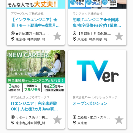
アワーズシップ株式会社
ランスタッド株式会社
【インフラエンジニア】全
初級ITエンジニア◆全国募
員リモート勤務中■残業月
集/在宅研修有/必ずIT業務配
3h■最大3ヶ月の連休あり■
属/月収例29.5万円/Web面接
★月給35万～80万スタートも可 【未経験の方】 ■月給26万～80万＋賞与年2回（年2ヶ月分） 【何かしらのインフラエンジニア経験をお持ちの方】 ■月給35万～80万＋賞与年2回（年2ヶ月分） ※スキル・経験などを考慮し決定します ※試用期間6ヶ月あり。期間中は契約社員となります。その他の待遇に差異はありません（試用期間終了後、昇給の可能性あり） ※上記金額には固定残業代（月30時間分／4万9600円～15万2600円）を含みます。超過分は別途支給いたします。 ＼頑張りはインセンティブで還元！／ クライアントに貢献度を評価され、当社のエンジニアが追加で案件に参画することになるなど、会社にとって利益になる行動はしっかり評価します。 会社の成長に貢献できていることを実感でき、「もっと頑張ろう」と思える体制づくりを整えています！
【首都圏】月収例29.5万円（月給26万円＋諸手当） 【東海・関西】月収例28.5万円（月給25万円＋諸手当） 【九州】月収例26万円（月給23万円＋諸手当） ※経験・スキル・前職給与を踏まえ、総合的に判断して決定します。 例：首都圏 月収例31万円（月給27万円＋諸手当） ◆各種手当 ・通勤手当（上限4万円まで） ・残業代手当（1分単位で全額支給） ※固定残業代制は採用しておりません ・深夜勤務手当 ・資格取得支援（ランクに応じてお祝い金1万円～10万円を支給） ◆昇給：年1回 ◆補足 ・研修中1ヶ月間は、時給1670円となります。 ・試用期間6ヶ月あり。その間の待遇に変更はありません。 ※詳細は面接時にご案内します。
年休126日■20～30代活躍
1回/SE
東京都_神奈川県_埼玉県_千葉県_大阪府
東京都_神奈川県_埼玉県_千葉県_大阪府_愛知県_兵庫県_京都府_福岡県
中！
株式会社まぁぶるずワークス
株式会社TVer【ポジションマッチ登録】
ITエンジニア｜完全未経験
オープンポジション
OK｜入社後3カ月Java研修
｜リモート率8割以上｜充実
＼ボーナスあり！初年度から年収300万円以上／ ■月給25万円～35万円＋残業代全額支給＋各種手当＋賞与年1回 ◎経験・年齢・スキルなどを考慮し、できるだけ優遇します ◎試用期間中(3カ月)は契約社員で、月給21万円＋諸手当になります。 (試用期間中は残業が発生しません。その他の待遇に変更はありません) ----------------- ＼3つの評価軸！実力次第で早期収入アップ！／ 【1】スキル(IT理解、実装力、設計) 【2】実務力(現場評価、コミュ力、品質) 【3】姿勢(自走力、意欲、責任感) この3つの評価軸で、3カ月ごとに評価。社内グレードにより、給与が決まる明確な仕組みです。何ができれば給与が上がるのか分かりやすく、実力や努力次第で早期に収入を増やせます！ 【固定残業代について】 なし（残業代は、実際の労働時間に応じて別途全額支給）
ご経験・能力・スキル等により、当社基準にて優遇・相談のうえ決定いたします。
のキャリア支援｜残業月10h
東京都_神奈川県_埼玉県_千葉県_大阪府_愛知県_北海道_青森県_岩手県_宮城県_秋田県_山形県_福島県_茨城県_栃木県_群馬県_新潟県_山梨県_長野県_富山県_石川県_福井県_静岡県_岐阜県_三重県_兵庫県_京都府_滋賀県_奈良県_和歌山県_広島県_岡山県_鳥取県_島根県_山口県_徳島県_香川県_愛媛県_高知県_福岡県_熊本県_佐賀県_長崎県_大分県_宮崎県_鹿児島県_沖縄県
東京都