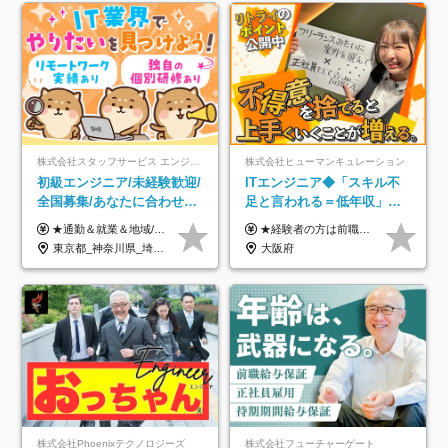
株式会社スタッフサービス エンジニアリング事業本部
株式会社ヒューマンキュレーション
初級エンジニア/未経験歓迎/
ITエンジニア◆「スキル不
全国募集/あなたに合わせた
足と言われる＝低年収」で
オリジナル研修をご用
はない！｜ 不安を克服し、
★通勤＆就業＆地域/住宅＆役職手当あり ★残業代は全額支給 ★選べる給与制度あり！ ■東京・神奈川・千葉・埼玉勤務の場合 月給24.5万円～55万円＋諸手当 （残業代は全額支給） (20,000円の地域/住宅手当込み) ■愛知・京都・大阪・兵庫勤務の場合 月給24万円以上＋諸手当 （残業代は全額支給） (15,000円の地域/住宅手当込み) ■茨城・栃木・群馬・静岡・三重・滋賀・広島・福岡勤務の場合 月給23.5万円以上＋諸手当 （残業代は全額支給） (10,000円の地域/住宅手当込み) ■北海道・宮城・山梨・長野・岐阜・奈良・和歌山・岡山勤務の場合 月給23万円以上＋諸手当 （残業代は全額支給） (5,000円の地域/住宅手当込み) ■その他のエリア勤務の場合 月給22.5万円以上＋諸手当 （残業代は全額支給） ※経験や能力を考慮し、当社規定により優遇します 【昇給：年一回実施】 【選べる給与制度】 ★収入を重視する方に… 「変動型人事制度」の選択も可能（派遣先からの評価に応じて収入アップ！） ※年2回のタイミングで希望者と面談の上決定します。
★経験者の方は前職の年収以上を保証します ★案件単価を開示した上で80％以上を還元します 月給25万円以上＋賞与年2回 ※経験や能力を考慮の上で優遇します ※試用期間が3ヶ月(その間の給与・待遇・雇用形態に変更はありません) ※月給には月20時間分のみなし残業手当(5万円)を含みます(超過分は別途支給) ★残業平均は月10時間以下ですので、毎月10時間分程度はお得です！
意/AI・IoT/残業平均8時間
年収アップした社員の実例
東京都_神奈川県_埼玉県_千葉県_大阪府_愛知県_北海道_岩手県_宮城県_山形県_福島県_茨城県_栃木県_群馬県_山梨県_長野県_富山県_石川県_静岡県_岐阜県_三重県_兵庫県_京都府_滋賀県_奈良県_広島県_岡山県_山口県_愛媛県_福岡県_熊本県_長崎県
大阪府
株式会社Phoenixテクノロジーズ
株式会社フューチャーゲート