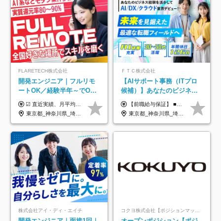
FLARETECH株式会社
ＦＴＣ株式会社
開発エンジニア｜フルリモ
【AIサポート事務（ITプロ
ートOK／経験半年～でOK
候補）】あなたのビジネス
／実質還元率80～90%／前
経験をAI業界で活かす◆IT
☑︎ 直近実績、月平均17,000円の昇給 ☑︎ 前職給与100%保証 ☑︎ 実質還元率80～90% ☑︎ 待機時も給与は満額支給 月給35万円～70万円＋交通費など各種手当 ※想定年収：4,200,000円～10,560,000円 ※経験・能力等を考慮の上で決定します。 ※上記金額には、みなし残業手当（50時間分・104,000円～212,000円）を含みます。超過分は別途追加支給します。 ┗残業時間は月平均10時間、多い時でも20時間程度と安定しております ★単価連動型の給与体系ではないため、万が一待機になってもその間の給与は満額支給しています。 ＜1年間の昇給事例をご紹介！＞ ・20代/フロントエンドエンジニア：月給274,000円→月給362,000円（＋88,000円/月） ・20代/iOSエンジニア：月給237,000円→月給287,000円（＋50,000円/月） ・20代/Androidエンジニア：月給316,000円→月給374,000円（＋58,000円/月） ・30代/Javaエンジニア（上流）：月給340,000円→月給418,000円（＋78,000円/月） ・30代/PMO：月給340,000円→月給418,000円（＋78,000円/月）
【前職給与保証】 ■未経験者： 月給30万円～35万円 ■ローキャリア（経験目安1年程度）： 月給35万円～40万円 ■経験者（経験目安3年以上）： 月給40万円～60万円 ■即戦力（経験目安5年以上）： 月給45万円～80万円 ※上記金額には固定残業代30時間分 【未経験者5万5000円～7万3000円、 ローキャリア6万4000円～7万3000円、 経験者5万8000円～10万9000円、 即戦力8万2000円～14万5000円】を含みます。 ※30時間を超える場合は追加で全額支給します。 ※経験・能力・前職給与などを総合的に評価したうえでご納得いただけるよう個別決定。 未経験者の場合、前職給与とポテンシャルを査定のうえ決定いたします。 ※日本国内でのIT業界経験、または同等の実務経験と能力に応じて決定します。 ※前職給与は日本円かつ、日本国内での実績に基づき評価します。 【納得の評価システム】 ★クォーター毎に査定する評価制度導入！ 明確な評価基準で翌年度年収を上げましょう！ ★評価対象期間に在籍中のほとんどの社員が昇給し 年収アップを実現しています！ ★様々なインセンティブ制度を用意し多角的に正当評価しています！ ※試用期間6カ月（期間中の待遇等に差異なし）
給保証／AI系など最先端案
未経験OK◆目指せるコンサ
東京都_神奈川県_埼玉県_千葉県_大阪府_愛知県_北海道_青森県_岩手県_宮城県_秋田県_山形県_福島県_茨城県_栃木県_群馬県_新潟県_山梨県_長野県_富山県_石川県_福井県_静岡県_岐阜県_三重県_兵庫県_京都府_滋賀県_奈良県_和歌山県_広島県_岡山県_鳥取県_島根県_山口県_徳島県_香川県_愛媛県_高知県_福岡県_熊本県_佐賀県_長崎県_大分県_宮崎県_鹿児島県_沖縄県
東京都_神奈川県_埼玉県_千葉県
件多数
ル
株式会社アイ・ディ・エイチ
コクヨ株式会社【ポジションマッチ登録】
開発エンジニア｜面接1回｜
オープンポジション【ポジ