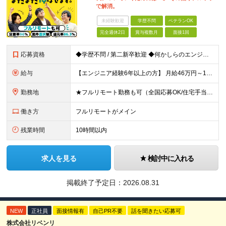
で解消。
未経験歓迎
学歴不問
ベテランOK
完全週休2日
賞与複数月
面接1回
応募資格
◆学歴不問 / 第二新卒歓迎 ◆何かしらのエンジニア経験をお持ちの方 （言語・期間・フェーズ不問） 経験浅めの方も遠慮なくご応募ください！ ■入社前Q＆A ────── ◎実力に見合った報酬が手に
給与
【エンジニア経験6年以上の方】 月給46万円～100万円（固定残業代含む） ※上記月給には月30時間分の固定残業代（月8万7,400円～月19万円）を含む。超過分は全額支給。 【エンジニア経験4年以
勤務地
★フルリモート勤務も可（全国応募OK/住宅手当を支給します） ※案件によって常駐が必要になる場合があります。 ※希望がない限り、転勤はありません ※U・Iターン歓迎 ★ルトラの社員は全国各地で活躍中
働き方
フルリモートがメイン
残業時間
10時間以内
求人を見る
検討中に入れる
掲載終了予定日：
2026.08.31
NEW
正社員
面接情報有
自己PR不要
話を聞きたい応募可
株式会社リベンリ