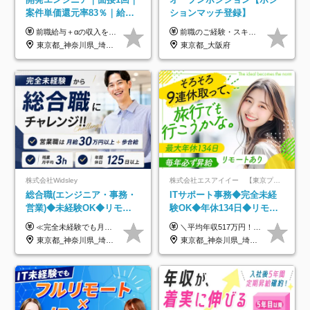
案件単価還元率83％｜給与
ションマッチ登録】
UP保証｜年休140日｜在宅
前職給与＋αの収入を保証 月給42万円～120万円＋各種手当＋賞与 給与基準が明確かつ高還元です。 一人ひとりが安定した環境のもと、長く活躍できる職場を目指しています。 ※平均年収650万円 ・還元率83％ ・各種手当について 職能手当／職務手当／資格手当／営業手当 など ※前職での経験・能力、給与などを考慮の上、当社規定により優遇いたします ※試用期間あり（3ヶ月／期間中の条件に変動はありません） ※上記金額には固定残業代（78,948円～225,564円/月30時間分）を含みます 超過分は別途全額支給いたします ・年収UPを保証 過去には転職時に〈年収200万円UP〉したエンジニアも在籍しています。入社時だけでなく、入社後も安心の給与水準で働ける環境です。キャリアや技術力が正当に評価されていないと感じていたら、一度面接でお話ししましょう！ 当社では管理職の人数は最低限にし、無駄な管理をしません。その費用削減分を社員の給与に還元しています！
前職のご経験・スキル等を考慮して決定します。
利用率9割｜独立支援・副業
東京都_神奈川県_埼玉県_千葉県_大阪府_愛知県_北海道_青森県_岩手県_宮城県_秋田県_山形県_福島県_茨城県_栃木県_群馬県_新潟県_山梨県_長野県_富山県_石川県_福井県_静岡県_岐阜県_三重県_兵庫県_京都府_滋賀県_奈良県_和歌山県_広島県_岡山県_鳥取県_島根県_山口県_徳島県_香川県_愛媛県_高知県_福岡県_熊本県_佐賀県_長崎県_大分県_宮崎県_鹿児島県_沖縄県
東京都_大阪府
制度
株式会社Widsley
株式会社エスアイイー 【東京プロマーケット上場】
総合職(エンジニア・事務・
ITサポート事務◆完全未経
営業)◆未経験OK◆リモー
験OK◆年休134日◆リモー
トあり◆残業月3h◆服装髪
トOK◆残業月7h以下◆賞与
≪完全未経験でも月給40万円以上も可能です！≫ -------------- 【1】ITエンジニア 月給26万円～50万円＋プロジェクト手当＋資格手当 【2】IT事務、営業事務 月給26万円～50万円＋プロジェクト手当＋資格手当 ≪【1】【2】共通≫ ★上記給与には固定残業代20時間分(月3万719円～)を含みます。残業が超過した場合は、追加支給します(残業は月平均3時間とほぼ発生しません。残業がなくても、固定残業代は支給されます) ★試用期間6ヵ月あり（期間中は月給23万1000円～。固定残業代20時間分3万719円～を含む／超過分は別途支給） -------------- 【3】SES営業、SaaS営業 月給30万円以上＋インセンティブ＋各種手当 ★上記給与には固定残業代45時間分(月7万6967円～)を含みます。残業が超過した場合は、追加支給します(残業は月平均3時間とほぼ発生しません。残業がなくても、固定残業代は支給されます) ★試用期間6ヵ月あり(期間中も給与や福利厚生は同じです)
＼平均年収517万円！入社5年目まで毎年必ず昇給／ ■賞与年3回 ■年収800万円以上も可 ■入社3年以上の平均年収469.2万円 月給23万2000円以上＋賞与年3回＋各種手当 ☆入社5年目まで最大1万5000円の定期昇給を確約 ┃各種手当充実 ・規定の資格を取得すれば、2000円～5万円を毎月支給（2万4000円～60万円／年） ・研修中に取得した取得率95％の資格でも研修後の給料UP ※月給は年齢・経験・能力を考慮して、優遇いたします ※上記月給金額は固定残業代（20時間/3万1300円円以上）を含み、超過分は別途支給いたします ※試用期間（6ヶ月）は月給に変動はありますが、その他待遇に差異はありません ├入社後1ヶ月～3ヶ月間は、月給20万1900円となります └上記金額は固定残業代（10時間／1万6000円）を含み、超過分は別途支給いたします
型自由
年3回◆5年目まで必ず昇給
東京都_神奈川県_埼玉県_千葉県_大阪府_愛知県_北海道_青森県_岩手県_宮城県_秋田県_山形県_福島県_茨城県_栃木県_群馬県_新潟県_山梨県_長野県_富山県_石川県_福井県_静岡県_岐阜県_三重県_兵庫県_京都府_滋賀県_奈良県_和歌山県_広島県_岡山県_鳥取県_島根県_山口県_徳島県_香川県_愛媛県_高知県_福岡県_熊本県_佐賀県_長崎県_大分県_宮崎県_鹿児島県_沖縄県
東京都_神奈川県_埼玉県_千葉県_大阪府_愛知県_北海道_青森県_岩手県_宮城県_秋田県_山形県_福島県_茨城県_栃木県_群馬県_新潟県_山梨県_長野県_富山県_石川県_福井県_静岡県_岐阜県_三重県_兵庫県_京都府_滋賀県_奈良県_和歌山県_広島県_岡山県_鳥取県_島根県_山口県_徳島県_香川県_愛媛県_高知県_福岡県_熊本県_佐賀県_長崎県_大分県_宮崎県_鹿児島県_沖縄県