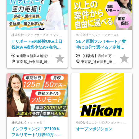
株式会社スタッフサービス エンジニアリング事業本部
株式会社エンジニアファースト
ITサポート■未経験OK■土日
SE／原則フルリモート／案
祝休み■残業少なめ■在宅実
件は自分で選べる／定着率
績あり■約900種類のスキル
93%／20～30代活躍中！
★通勤＆就業＆地域/住宅＆役職手当あり ★残業代は全額支給 ★選べる給与制度あり！ ■東京・神奈川・千葉・埼玉勤務の場合 月給24.5万円～55万円＋諸手当 （残業代は全額支給） (20,000円の地域/住宅手当込み) ■愛知・京都・大阪・兵庫勤務の場合 月給24万円以上＋諸手当 （残業代は全額支給） (15,000円の地域/住宅手当込み) ■茨城・栃木・群馬・静岡・三重・滋賀・広島・福岡勤務の場合 月給23.5万円以上＋諸手当 （残業代は全額支給） (10,000円の地域/住宅手当込み) ■北海道・宮城・山梨・長野・岐阜・奈良・和歌山・岡山勤務の場合 月給23万円以上＋諸手当 （残業代は全額支給） (5,000円の地域/住宅手当込み) ■その他のエリア勤務の場合 月給22.5万円以上＋諸手当 （残業代は全額支給） ※経験や能力を考慮し、当社規定により優遇します 【昇給：年一回実施】 【選べる給与制度】 ★収入を重視する方に… 「変動型人事制度」の選択も可能（派遣先からの評価に応じて収入アップ！） ※年2回のタイミングで希望者と面談の上決定します。
【経験者】月給40万円～120万円(固定残業代含む)+各種手当 ★前職給与の総収入額を100％保証｜還元率84％〜100％ ★20代の平均年収570万円 ※月給には、みなし残業手当(月30時間／5万8000円以上)を含みます 超過分は別途追加支給 ※固定残業代は、時間外労働の有無に関わらず30時間分を、月5万8000円~15万7000円支給 ※上記を超える時間外労働分は追加で支給 【未経験者】月給21万円以上＋各種手当 固定残業なし(残業代発生分全額支給) ※6ヶ月の試用期間あり（※条件に変動なし） ▼単価連動性×還元率は84％～100％で収入の大幅UPが可能！ ・案件単価が月50万円の場合：年収417万円 ・案件単価が月70万円の場合：年収584万円 ・案件単価が月100万円の場合：年収834万円 ＜モデル年収＞ ▼400万円～500万円(入社初年度) ▼542万円～626万円(入社2年) ▼667万円～700万円(入社3年） ▼709万円～801万円(入社5年）
アップ講座あり■全国募集
東京都_神奈川県_埼玉県_千葉県_大阪府_愛知県_北海道_岩手県_宮城県_山形県_福島県_茨城県_栃木県_群馬県_山梨県_長野県_富山県_石川県_静岡県_岐阜県_三重県_兵庫県_京都府_滋賀県_奈良県_広島県_岡山県_山口県_愛媛県_福岡県_熊本県_長崎県
東京都_神奈川県_埼玉県_千葉県_大阪府_愛知県_北海道_青森県_岩手県_宮城県_秋田県_山形県_福島県_茨城県_栃木県_群馬県_新潟県_山梨県_長野県_富山県_石川県_福井県_静岡県_岐阜県_三重県_兵庫県_京都府_滋賀県_奈良県_和歌山県_広島県_岡山県_鳥取県_島根県_山口県_徳島県_香川県_愛媛県_高知県_福岡県_熊本県_佐賀県_長崎県_大分県_宮崎県_鹿児島県_沖縄県
株式会社Ｃｒａｎｅ＆Ｉ
株式会社ニコン【ポジションマッチ登録】
インフラエンジニア*100％
オープンポジション
フルリモート*月収50万～*