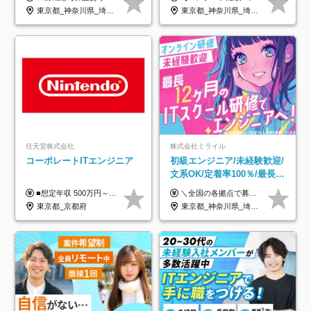
年休120日以上★副業可
着率96％以上｜副業OK｜住
東京都_神奈川県_埼玉県_千葉県_大阪府_愛知県_北海道_青森県_岩手県_宮城県_秋田県_山形県_福島県_茨城県_栃木県_群馬県_新潟県_山梨県_長野県_富山県_石川県_福井県_静岡県_岐阜県_三重県_兵庫県_京都府_滋賀県_奈良県_和歌山県_広島県_岡山県_鳥取県_島根県_山口県_徳島県_香川県_愛媛県_高知県_福岡県_熊本県_佐賀県_長崎県_大分県_宮崎県_鹿児島県_沖縄県
東京都_神奈川県_埼玉県_千葉県_大阪府_愛知県_北海道_青森県_岩手県_宮城県_秋田県_山形県_福島県_茨城県_栃木県_群馬県_新潟県_山梨県_長野県_富山県_石川県_福井県_静岡県_岐阜県_三重県_兵庫県_京都府_滋賀県_奈良県_和歌山県_広島県_岡山県_鳥取県_島根県_山口県_徳島県_香川県_愛媛県_高知県_福岡県_熊本県_佐賀県_長崎県_大分県_宮崎県_鹿児島県_沖縄県
宅手当
任天堂株式会社
株式会社ミライル
コーポレートITエンジニア
初級エンジニア/未経験歓迎/
文系OK/定着率100％/最長1
年の自社ITスクール研修あ
■想定年収 500万円～900万円 月給制 月給278,000円～ ※残業が発生した場合、残業代を別途全額支給します ※試用期間2ヶ月あり(待遇や給与に差異はありません)
＼全国の各拠点で募集中！／ 給与は以下の通り、勤務地により異なります。 札幌：月給23万円～27万円 仙台：月給22万円～26万円 新潟：月給22万円～26万円 東京：月給26万円～30万円 大阪：月給24万円～29万円 福岡：月給23.5万円～27万円 沖縄：月給21万円～26万円 ◎給与は知識や経験を考慮して決定します。 ◎残業は別途全額支給します。 ◎試用期間12カ月あり（給与は以下の通りです。その他条件に変更はありません） （試用期間の給与） 札幌：月給18.6万円～ 仙台：月給19万円～ 新潟：月給18万円～ 東京：月給22万円～ 大阪：月給20.8万円～ 福岡：月給19万円～ 沖縄：月給18万円～
り/年休130日
東京都_京都府
東京都_神奈川県_埼玉県_千葉県_大阪府_愛知県_北海道_青森県_岩手県_宮城県_秋田県_山形県_福島県_茨城県_栃木県_群馬県_新潟県_山梨県_長野県_富山県_石川県_福井県_静岡県_岐阜県_三重県_兵庫県_京都府_滋賀県_奈良県_和歌山県_広島県_岡山県_鳥取県_島根県_山口県_徳島県_香川県_愛媛県_高知県_福岡県_熊本県_佐賀県_長崎県_大分県_宮崎県_鹿児島県_沖縄県