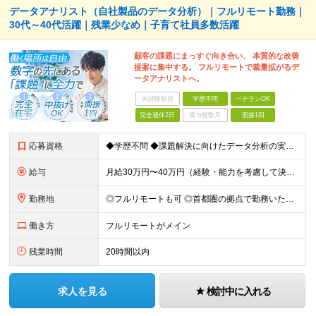
データアナリスト（自社製品のデータ分析）｜フルリモート勤務｜
30代～40代活躍｜残業少なめ｜子育て社員多数活躍
顧客の課題にまっすぐ向き合い、 本質的な改善
提案に集中する。 フルリモートで裁量拡がるデ
ータアナリストへ。
未経験歓迎
学歴不問
ベテランOK
完全週休2日
賞与複数月
面接1回
応募資格
◆学歴不問 ◆課題解決に向けたデータ分析の実務経験 ※事業会社でのご経験をお持ちの方、 データ分析～プレゼンまでのご経験をお持ちの方は尚歓迎します ＜歓迎要件・求める人物像＞ ◎複雑な課題を整理し
給与
月給30万円〜40万円（経験・能力を考慮して決定） ※固定残業代20時間分（4.0〜5.5万円）含む／超過分は全額支給 ※経験・スキルを考慮のうえ決定いたします ※6ヶ月の試用期間あり。期間中の待遇に
勤務地
◎フルリモートも可 ◎首都圏の拠点で勤務いただくことを想定しております ■本社（湘南本社） 神奈川県藤沢市辻堂神台2-2-1 アイクロス湘南8階 └JR東海道線「辻堂駅」徒歩3分 ■東北支社 秋田
働き方
フルリモートがメイン
残業時間
20時間以内
求人を見る
検討中に入れる