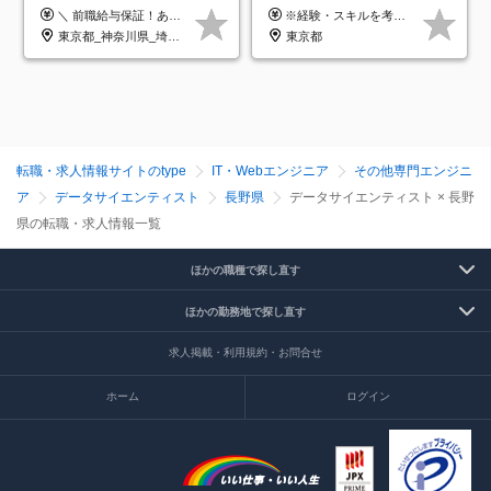
クラウド×上流工程*前職給
＼ 前職給与保証！あなたのこれまでの経験を正当評価 ／ ★月収50万円～スタート！【年俸600万～1,162万8,000円（12分割）】 ――「頑張りが給与に直結しない…」そんな不満とは無縁の環境です。 実際、入社後に「年収150万～200万円UP」を実現した先輩エンジニアが多数活躍中！ 【 収入をさらに押し上げる充実のプラスα 】 スキルを磨くほど得をする「資格手当」 ⇒ 1資格につき毎月3,000円～30,000円を継続支給！ 成果を見逃さない「功績手当」 ⇒ 社員の頑張りに応じて最大10万円をダイレクトに支給！ スピード昇給・高年収も可能 ⇒ 1回の昇給で年収数十万UPのチャンスあり。ゆくゆくは年収1000万以上のハイクラスも目指せます。 ※経験・スキルを考慮の上決定します ※上記金額には固定残業代（月30h分・95,000円～184,000円）を含みます ※超過分は別途全額支給します ※試用期間2ヶ月間あり（その他待遇に差異はありません）
※経験・スキルを考慮の上、決定します。
与保証*残業月9.8h
東京都_神奈川県_埼玉県_千葉県_大阪府_愛知県_北海道_青森県_岩手県_宮城県_秋田県_山形県_福島県_茨城県_栃木県_群馬県_新潟県_山梨県_長野県_富山県_石川県_福井県_静岡県_岐阜県_三重県_兵庫県_京都府_滋賀県_奈良県_和歌山県_広島県_岡山県_鳥取県_島根県_山口県_徳島県_香川県_愛媛県_高知県_福岡県_熊本県_佐賀県_長崎県_大分県_宮崎県_鹿児島県_沖縄県
東京都
転職・求人情報サイトのtype
IT・Webエンジニア
その他専門エンジニ
ア
データサイエンティスト
長野県
データサイエンティスト × 長野
県の転職・求人情報一覧
ほかの職種で探し直す
ほかの勤務地で探し直す
求人掲載・利用規約・お問合せ
ホーム
ログイン