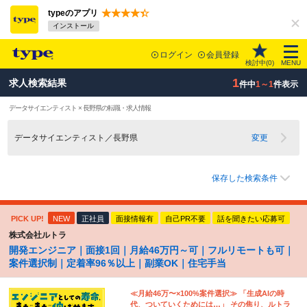
typeのアプリ
インストール
ログイン
会員登録
検討中(
0
)
MENU
1
求人検索結果
件中
1～1
件表示
データサイエンティスト × 長野県の転職・求人情報
データサイエンティスト／長野県
変更
保存した検索条件
PICK UP!
NEW
正社員
面接情報有
自己PR不要
話を聞きたい応募可
株式会社ルトラ
開発エンジニア｜面接1回｜月給46万円～可｜フルリモートも可｜
案件選択制｜定着率96％以上｜副業OK｜住宅手当
≪月給46万〜×100%案件選択≫ 「生成AIの時
代、ついていくためには…」 その焦り、ルトラ