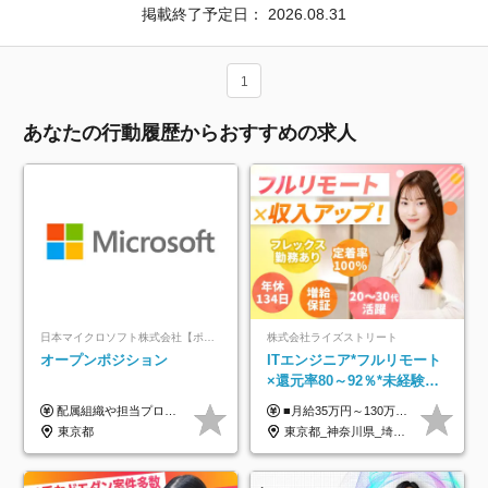
掲載終了予定日：
2026.08.31
1
あなたの行動履歴からおすすめの求人
日本マイクロソフト株式会社【ポジションマッチ登録】
株式会社ライズストリート
オープンポジション
ITエンジニア*フルリモート
×還元率80～92％*未経験歓
迎*年休134日*月給35万～*
配属組織や担当プロジェクトにより異なります。 ▼参考情報 ----------------------- 年俸650万～（1/12を月々支給） ※経験、能力を考慮の上、当社規定により優遇いたします。 ※時間外、休日出勤、深夜手当に対する賃金も基本年俸に含みます。
■月給35万円～130万円＋賞与年2回＋各種手当 ※システムエンジニアの経験をお持ちの方は月給41万円以上＋賞与年2回（108万円～）＋手当 ■単価（年収）アップのチャンスは最大年12回 ※残業代は1分単位で100％全額支給。サービス残業などは一切ありません ※試用期間6ヵ月（試用期間中の待遇・給与に差はありません）
定着率100%
東京都
東京都_神奈川県_埼玉県_千葉県_大阪府_愛知県_北海道_青森県_岩手県_宮城県_秋田県_山形県_福島県_茨城県_栃木県_群馬県_新潟県_山梨県_長野県_富山県_石川県_福井県_静岡県_岐阜県_三重県_兵庫県_京都府_滋賀県_奈良県_和歌山県_広島県_岡山県_鳥取県_島根県_山口県_徳島県_香川県_愛媛県_高知県_福岡県_熊本県_佐賀県_長崎県_大分県_宮崎県_鹿児島県_沖縄県