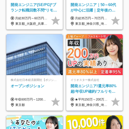
開発エンジニア(SE/PG)*ブ
開発エンジニア｜50～60代
ランク転職回数不問*リモー
が中心に活躍｜定年後の給
ト案件多数*残業ほぼ0*通院
与減ナシ｜年収50万円アッ
月給30万円～60万円+住宅手当+職能手当+役職手当+決算賞与+報奨金 ※経験・能力を考慮し、優遇します ※給与には20時間分のみなし時間外手当(3万7000円以上)を含みます(超過時間分は別途追加支給) ※試用期間3～6ヵ月あり(その間の給与、待遇に差異なし) ※場合によって契約社員での採用の可能性あり(面接時に応相談)
月給35万円～70万円（固定残業代30時間分63,869円～を含む）+賞与年1回 ※30時間を超える分は別途支給します ●これまでのご経験・スキル・前職給与をできる限り考慮します ●待機期間も給与を100％支給します ●試用期間中も給与や福利厚生は同じです ≪年収を維持しながら長く働けます！≫ 一般的な企業では55歳や60歳を機に年収が下がりますが、 当社は役職などではなく「スキルや経験」で評価。 エンジニアとして長く働きながら あなたにふさわしい年収を維持できます！
のための半休制度あり
プ実績／昇給率92％（直近3
東京都_大阪府_兵庫県_京都府_福岡県
東京都_神奈川県_埼玉県_千葉県
年）
株式会社日本経済新聞社【ポジションマッチ登録】
イリオスター株式会社
オープンポジション
開発エンジニア/還元率80%
超/年収UP確約/フルリモ
OK/年休130日/平均残業7h/
年収600万円～1200万円 ※上記年収は、想定年収です。住居費補助、子手当などの各種手当を含む金額です。 ※経験・能力等を考慮の上、当社規定により決定します。
★平均150万～200万円年収UPを実現！ ★前職給与を100％保証！ ★案件内容の開示・明確な評価体制あり ⇒クライアント評価で即昇給を実現したケースも◎ ★年12回（毎月昇給チャンスあり） ■月給35万円～103万円 ※経験・能力・前職給与を考慮し、決定 ※上記給与には月30時間分(6万6500円以上)の固定残業代が含まれます。超過分は手当として別途支給します ※試用期間3ヶ月あり(期間中の給与・待遇面に差異はありません) ▼収入アップの実例をご紹介 ───────────── ★働き方改革をした30代男性（PG） 子どもが生まれたばかりなのに、忙しい現場で残業も月50～60時間が当たり前。 ⇒残業ほぼゼロ＆週3リモートの働き方に！しかも給与もアップ！ ★収入アップした30代男性（PM） 子供が3人いて家計も苦しく、残業代で稼ぐ日々… ⇒残業をたくさんしていた年収額より、100万円以上アップしました！
約2万件の案件から選択
東京都
東京都_神奈川県_埼玉県_千葉県_大阪府_愛知県_北海道_青森県_岩手県_宮城県_秋田県_山形県_福島県_茨城県_栃木県_群馬県_新潟県_山梨県_長野県_富山県_石川県_福井県_静岡県_岐阜県_三重県_兵庫県_京都府_滋賀県_奈良県_和歌山県_広島県_岡山県_鳥取県_島根県_山口県_徳島県_香川県_愛媛県_高知県_福岡県_熊本県_佐賀県_長崎県_大分県_宮崎県_鹿児島県_沖縄県