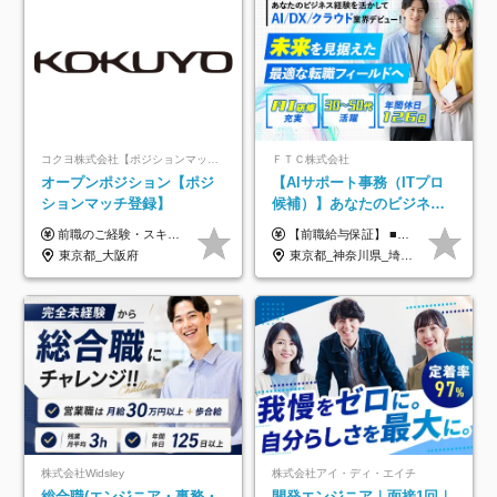
コクヨ株式会社【ポジションマッチ登録】
ＦＴＣ株式会社
オープンポジション【ポジ
【AIサポート事務（ITプロ
ションマッチ登録】
候補）】あなたのビジネス
経験をAI業界で活かす◆IT
前職のご経験・スキル等を考慮して決定します。
【前職給与保証】 ■未経験者： 月給30万円～35万円 ■ローキャリア（経験目安1年程度）： 月給35万円～40万円 ■経験者（経験目安3年以上）： 月給40万円～60万円 ■即戦力（経験目安5年以上）： 月給45万円～80万円 ※上記金額には固定残業代30時間分 【未経験者5万5000円～7万3000円、 ローキャリア6万4000円～7万3000円、 経験者5万8000円～10万9000円、 即戦力8万2000円～14万5000円】を含みます。 ※30時間を超える場合は追加で全額支給します。 ※経験・能力・前職給与などを総合的に評価したうえでご納得いただけるよう個別決定。 未経験者の場合、前職給与とポテンシャルを査定のうえ決定いたします。 ※日本国内でのIT業界経験、または同等の実務経験と能力に応じて決定します。 ※前職給与は日本円かつ、日本国内での実績に基づき評価します。 【納得の評価システム】 ★クォーター毎に査定する評価制度導入！ 明確な評価基準で翌年度年収を上げましょう！ ★評価対象期間に在籍中のほとんどの社員が昇給し 年収アップを実現しています！ ★様々なインセンティブ制度を用意し多角的に正当評価しています！ ※試用期間6カ月（期間中の待遇等に差異なし）
未経験OK◆目指せるコンサ
東京都_大阪府
東京都_神奈川県_埼玉県_千葉県
ル
株式会社Widsley
株式会社アイ・ディ・エイチ
総合職(エンジニア・事務・
開発エンジニア｜面接1回｜