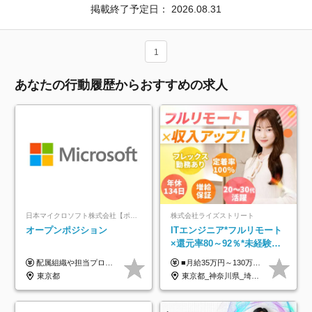
掲載終了予定日：
2026.08.31
1
あなたの行動履歴からおすすめの求人
日本マイクロソフト株式会社【ポジションマッチ登録】
株式会社ライズストリート
オープンポジション
ITエンジニア*フルリモート
×還元率80～92％*未経験歓
迎*年休134日*月給35万～*
配属組織や担当プロジェクトにより異なります。 ▼参考情報 ----------------------- 年俸650万～（1/12を月々支給） ※経験、能力を考慮の上、当社規定により優遇いたします。 ※時間外、休日出勤、深夜手当に対する賃金も基本年俸に含みます。
■月給35万円～130万円＋賞与年2回＋各種手当 ※システムエンジニアの経験をお持ちの方は月給41万円以上＋賞与年2回（108万円～）＋手当 ■単価（年収）アップのチャンスは最大年12回 ※残業代は1分単位で100％全額支給。サービス残業などは一切ありません ※試用期間6ヵ月（試用期間中の待遇・給与に差はありません）
定着率100%
東京都
東京都_神奈川県_埼玉県_千葉県_大阪府_愛知県_北海道_青森県_岩手県_宮城県_秋田県_山形県_福島県_茨城県_栃木県_群馬県_新潟県_山梨県_長野県_富山県_石川県_福井県_静岡県_岐阜県_三重県_兵庫県_京都府_滋賀県_奈良県_和歌山県_広島県_岡山県_鳥取県_島根県_山口県_徳島県_香川県_愛媛県_高知県_福岡県_熊本県_佐賀県_長崎県_大分県_宮崎県_鹿児島県_沖縄県