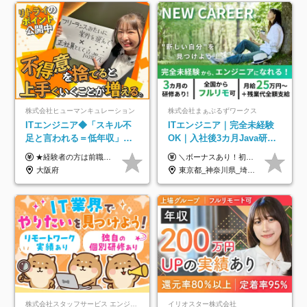
株式会社ヒューマンキュレーション
株式会社まぁぶるずワークス
ITエンジニア◆「スキル不
ITエンジニア｜完全未経験
足と言われる＝低年収」で
OK｜入社後3カ月Java研修
はない！｜ 不安を克服し、
｜リモート率8割以上｜充実
★経験者の方は前職の年収以上を保証します ★案件単価を開示した上で80％以上を還元します 月給25万円以上＋賞与年2回 ※経験や能力を考慮の上で優遇します ※試用期間が3ヶ月(その間の給与・待遇・雇用形態に変更はありません) ※月給には月20時間分のみなし残業手当(5万円)を含みます(超過分は別途支給) ★残業平均は月10時間以下ですので、毎月10時間分程度はお得です！
＼ボーナスあり！初年度から年収300万円以上／ ■月給25万円～35万円＋残業代全額支給＋各種手当＋賞与年1回 ◎経験・年齢・スキルなどを考慮し、できるだけ優遇します ◎試用期間中(3カ月)は契約社員で、月給21万円＋諸手当になります。 (試用期間中は残業が発生しません。その他の待遇に変更はありません) ----------------- ＼3つの評価軸！実力次第で早期収入アップ！／ 【1】スキル(IT理解、実装力、設計) 【2】実務力(現場評価、コミュ力、品質) 【3】姿勢(自走力、意欲、責任感) この3つの評価軸で、3カ月ごとに評価。社内グレードにより、給与が決まる明確な仕組みです。何ができれば給与が上がるのか分かりやすく、実力や努力次第で早期に収入を増やせます！ 【固定残業代について】 なし（残業代は、実際の労働時間に応じて別途全額支給）
年収アップした社員の実例
のキャリア支援｜残業月10h
大阪府
東京都_神奈川県_埼玉県_千葉県_大阪府_愛知県_北海道_青森県_岩手県_宮城県_秋田県_山形県_福島県_茨城県_栃木県_群馬県_新潟県_山梨県_長野県_富山県_石川県_福井県_静岡県_岐阜県_三重県_兵庫県_京都府_滋賀県_奈良県_和歌山県_広島県_岡山県_鳥取県_島根県_山口県_徳島県_香川県_愛媛県_高知県_福岡県_熊本県_佐賀県_長崎県_大分県_宮崎県_鹿児島県_沖縄県
株式会社スタッフサービス エンジニアリング事業本部
イリオスター株式会社