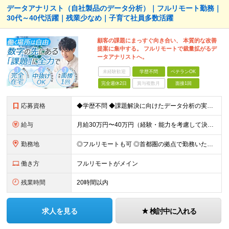
データアナリスト（自社製品のデータ分析）｜フルリモート勤務｜
30代～40代活躍｜残業少なめ｜子育て社員多数活躍
顧客の課題にまっすぐ向き合い、 本質的な改善
提案に集中する。 フルリモートで裁量拡がるデ
ータアナリストへ。
未経験歓迎
学歴不問
ベテランOK
完全週休2日
賞与複数月
面接1回
応募資格
◆学歴不問 ◆課題解決に向けたデータ分析の実務経験 ※事業会社でのご経験をお持ちの方、 データ分析～プレゼンまでのご経験をお持ちの方は尚歓迎します ＜歓迎要件・求める人物像＞ ◎複雑な課題を整理し
給与
月給30万円〜40万円（経験・能力を考慮して決定） ※固定残業代20時間分（4.0〜5.5万円）含む／超過分は全額支給 ※経験・スキルを考慮のうえ決定いたします ※6ヶ月の試用期間あり。期間中の待遇に
勤務地
◎フルリモートも可 ◎首都圏の拠点で勤務いただくことを想定しております ■本社（湘南本社） 神奈川県藤沢市辻堂神台2-2-1 アイクロス湘南8階 └JR東海道線「辻堂駅」徒歩3分 ■東北支社 秋田
働き方
フルリモートがメイン
残業時間
20時間以内
求人を見る
検討中に入れる