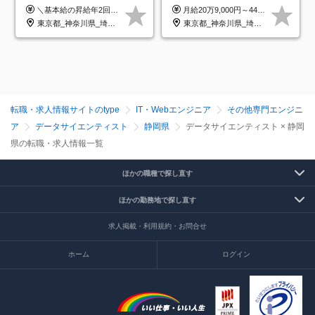
研修のみ◆フルリモート
プ正社員◆独自の教育体制
＼基本給の昇給年2回＆プロジェクト手当による昇給年12回！！／ 【経験者の場合】 月給33万円～70万円＋プロジェクト手当＋資格手当 ★スキルや経験を考慮の上、優遇します ★上記給与には固定残業代20時間分(月4万3883円～)を含みます。残業が超過した場合は、追加支給します(残業は月平均3時間とほぼ発生しません。残業がなくても、固定残業代は支給されます) ★試用期間中も、月給や福利厚生等は同じです ---------- 【未経験者の場合】 月給26万円～50万円＋プロジェクト手当＋資格手当 ★スキルや経験を考慮の上、優遇します ★上記給与には固定残業代20時間分(月3万719円～)を含みます。残業が超過した場合は、追加支給します(残業は月平均3時間とほぼ発生しません。残業がなくても、固定残業代は支給されます) ★試用期間6ヵ月あり ・1ヶ月目～：月給23万円～ ・2ヶ月目～6ヶ月目：月給23万円～＋プロジェクト手当1～3万円 （上記給与にはそれぞれ固定残業代20時間分(月3万719円～)を含み、超過した場合は追加支給します。） ---------- 【プロジェクト手当について】 参画するプロジェクトの単価に応じて毎月の歩合給を支給します 業界内でもトップクラスの高還元です！
月給20万9,000円～44万円 ※試用期間6カ月あり（期間中の待遇に変更なし） ※経験・能力・前給を考慮の上、決定いたします ※時間外手当100％支給 ※派遣就業先が変更となる場合には、就業規則、労使協定等に基づき賃金が変更となる可能性があります
OK◆残業月3h◆服装髪型自
◆住宅手当制度あり/s
東京都_神奈川県_埼玉県_千葉県_大阪府_愛知県_北海道_青森県_岩手県_宮城県_秋田県_山形県_福島県_茨城県_栃木県_群馬県_新潟県_山梨県_長野県_富山県_石川県_福井県_静岡県_岐阜県_三重県_兵庫県_京都府_滋賀県_奈良県_和歌山県_広島県_岡山県_鳥取県_島根県_山口県_徳島県_香川県_愛媛県_高知県_福岡県_熊本県_佐賀県_長崎県_大分県_宮崎県_鹿児島県_沖縄県
東京都_神奈川県_埼玉県_千葉県_大阪府_愛知県_青森県_岩手県_宮城県_秋田県_山形県_福島県_茨城県_栃木県_群馬県_山梨県_長野県_福井県_静岡県_岐阜県_三重県_兵庫県_京都府_滋賀県_奈良県_広島県_岡山県_山口県_香川県_福岡県_熊本県_佐賀県_長崎県_大分県_宮崎県_鹿児島県
由
転職・求人情報サイトのtype
IT・Webエンジニア
その他専門エンジニ
ア
データサイエンティスト
静岡県
データサイエンティスト × 静岡
県の転職・求人情報一覧
ほかの職種で探し直す
ほかの勤務地で探し直す
求人掲載・利用規約・お問合せ
ホーム
ログイン