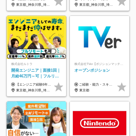
り/年休130日
年休134日｜リモートOK
東京都_神奈川県_埼玉県_千葉県_大阪府_愛知県_北海道_青森県_岩手県_宮城県_秋田県_山形県_福島県_茨城県_栃木県_群馬県_新潟県_山梨県_長野県_富山県_石川県_福井県_静岡県_岐阜県_三重県_兵庫県_京都府_滋賀県_奈良県_和歌山県_広島県_岡山県_鳥取県_島根県_山口県_徳島県_香川県_愛媛県_高知県_福岡県_熊本県_佐賀県_長崎県_大分県_宮崎県_鹿児島県_沖縄県
東京都_神奈川県_埼玉県_千葉県_大阪府_愛知県_北海道_青森県_岩手県_宮城県_秋田県_山形県_福島県_茨城県_栃木県_群馬県_新潟県_山梨県_長野県_富山県_石川県_福井県_静岡県_岐阜県_三重県_兵庫県_京都府_滋賀県_奈良県_和歌山県_広島県_岡山県_鳥取県_島根県_山口県_徳島県_香川県_愛媛県_高知県_福岡県_熊本県_佐賀県_長崎県_大分県_宮崎県_鹿児島県_沖縄県
株式会社ルトラ
株式会社TVer【ポジションマッチ登録】
開発エンジニア｜面接1回｜
オープンポジション
月給46万円～可｜フルリモ
ートも可｜案件選択制｜定
【エンジニア経験6年以上の方】 月給46万円～100万円（固定残業代含む） ※上記月給には月30時間分の固定残業代（月8万7,400円～月19万円）を含む。超過分は全額支給。 【エンジニア経験4年以上の方】 月給42万円～100万円（固定残業代含む） ※上記月給には月30時間分の固定残業代（月7万9,800円～月19万円）を含む。超過分は全額支給。 【エンジニア経験4年未満の方】 月給38万円～100万円（固定残業代含む） ※上記月給には月30時間分の固定残業代（月7万2,200円～月19万円）を含む。超過分は全額支給。 ※経験、スキル、前職給与などを踏まえて決定。 ◆ルトラの給与制度のポイント！◆ ・社員の95%が入社時に年収UP！最高で300万円UPの実績も ・平均還元率86.3%（交通費・住宅手当・会社負担分の社保も含む） ・人柄やポテンシャルを評価し、スキル以上の希望年収を提示することも ・退職金制度やリファラル手当（平均50万円）あり
ご経験・能力・スキル等により、当社基準にて優遇・相談のうえ決定いたします。
着率96％以上｜副業OK｜住
東京都_神奈川県_埼玉県_千葉県_大阪府_愛知県_北海道_青森県_岩手県_宮城県_秋田県_山形県_福島県_茨城県_栃木県_群馬県_新潟県_山梨県_長野県_富山県_石川県_福井県_静岡県_岐阜県_三重県_兵庫県_京都府_滋賀県_奈良県_和歌山県_広島県_岡山県_鳥取県_島根県_山口県_徳島県_香川県_愛媛県_高知県_福岡県_熊本県_佐賀県_長崎県_大分県_宮崎県_鹿児島県_沖縄県
東京都
宅手当