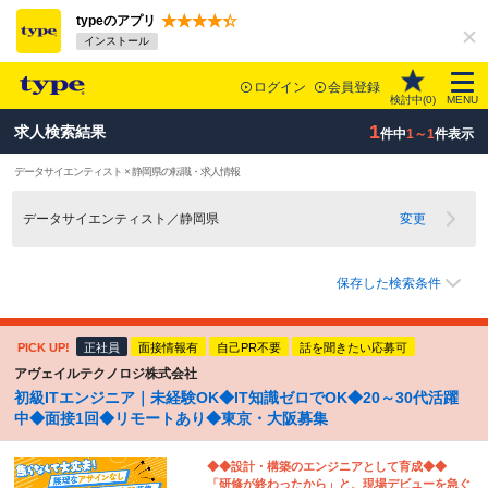
typeのアプリ
インストール
ログイン
会員登録
検討中(
0
)
MENU
1
求人検索結果
件中
1～1
件表示
データサイエンティスト × 静岡県の転職・求人情報
データサイエンティスト／静岡県
変更
保存した検索条件
PICK UP!
正社員
面接情報有
自己PR不要
話を聞きたい応募可
アヴェイルテクノロジ株式会社
初級ITエンジニア｜未経験OK◆IT知識ゼロでOK◆20～30代活躍
中◆面接1回◆リモートあり◆東京・大阪募集
◆◆設計・構築のエンジニアとして育成◆◆
「研修が終わったから」と、現場デビューを急ぐ