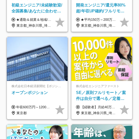
初級エンジニア/未経験歓迎/
開発エンジニア/還元率80%
全国募集/あなたに合わせた
超/年収UP確約/フルリモ
オリジナル研修をご用
OK/年休130日/平均残業7h/
★通勤＆就業＆地域/住宅＆役職手当あり ★残業代は全額支給 ★選べる給与制度あり！ ■東京・神奈川・千葉・埼玉勤務の場合 月給24.5万円～55万円＋諸手当 （残業代は全額支給） (20,000円の地域/住宅手当込み) ■愛知・京都・大阪・兵庫勤務の場合 月給24万円以上＋諸手当 （残業代は全額支給） (15,000円の地域/住宅手当込み) ■茨城・栃木・群馬・静岡・三重・滋賀・広島・福岡勤務の場合 月給23.5万円以上＋諸手当 （残業代は全額支給） (10,000円の地域/住宅手当込み) ■北海道・宮城・山梨・長野・岐阜・奈良・和歌山・岡山勤務の場合 月給23万円以上＋諸手当 （残業代は全額支給） (5,000円の地域/住宅手当込み) ■その他のエリア勤務の場合 月給22.5万円以上＋諸手当 （残業代は全額支給） ※経験や能力を考慮し、当社規定により優遇します 【昇給：年一回実施】 【選べる給与制度】 ★収入を重視する方に… 「変動型人事制度」の選択も可能（派遣先からの評価に応じて収入アップ！） ※年2回のタイミングで希望者と面談の上決定します。
★平均150万～200万円年収UPを実現！ ★前職給与を100％保証！ ★案件内容の開示・明確な評価体制あり ⇒クライアント評価で即昇給を実現したケースも◎ ★年12回（毎月昇給チャンスあり） ■月給35万円～103万円 ※経験・能力・前職給与を考慮し、決定 ※上記給与には月30時間分(6万6500円以上)の固定残業代が含まれます。超過分は手当として別途支給します ※試用期間3ヶ月あり(期間中の給与・待遇面に差異はありません) ▼収入アップの実例をご紹介 ───────────── ★働き方改革をした30代男性（PG） 子どもが生まれたばかりなのに、忙しい現場で残業も月50～60時間が当たり前。 ⇒残業ほぼゼロ＆週3リモートの働き方に！しかも給与もアップ！ ★収入アップした30代男性（PM） 子供が3人いて家計も苦しく、残業代で稼ぐ日々… ⇒残業をたくさんしていた年収額より、100万円以上アップしました！
意/AI・IoT/残業平均8時間
約2万件の案件から選択
東京都_神奈川県_埼玉県_千葉県_大阪府_愛知県_北海道_岩手県_宮城県_山形県_福島県_茨城県_栃木県_群馬県_山梨県_長野県_富山県_石川県_静岡県_岐阜県_三重県_兵庫県_京都府_滋賀県_奈良県_広島県_岡山県_山口県_愛媛県_福岡県_熊本県_長崎県
東京都_神奈川県_埼玉県_千葉県_大阪府_愛知県_北海道_青森県_岩手県_宮城県_秋田県_山形県_福島県_茨城県_栃木県_群馬県_新潟県_山梨県_長野県_富山県_石川県_福井県_静岡県_岐阜県_三重県_兵庫県_京都府_滋賀県_奈良県_和歌山県_広島県_岡山県_鳥取県_島根県_山口県_徳島県_香川県_愛媛県_高知県_福岡県_熊本県_佐賀県_長崎県_大分県_宮崎県_鹿児島県_沖縄県
株式会社日本経済新聞社【ポジションマッチ登録】
株式会社エンジニアファースト
オープンポジション
SE／原則フルリモート／案
件は自分で選べる／定着率
93%／20～30代活躍中！
年収600万円～1200万円 ※上記年収は、想定年収です。住居費補助、子手当などの各種手当を含む金額です。 ※経験・能力等を考慮の上、当社規定により決定します。
【経験者】月給40万円～120万円(固定残業代含む)+各種手当 ★前職給与の総収入額を100％保証｜還元率84％〜100％ ★20代の平均年収570万円 ※月給には、みなし残業手当(月30時間／5万8000円以上)を含みます 超過分は別途追加支給 ※固定残業代は、時間外労働の有無に関わらず30時間分を、月5万8000円~15万7000円支給 ※上記を超える時間外労働分は追加で支給 【未経験者】月給21万円以上＋各種手当 固定残業なし(残業代発生分全額支給) ※6ヶ月の試用期間あり（※条件に変動なし） ▼単価連動性×還元率は84％～100％で収入の大幅UPが可能！ ・案件単価が月50万円の場合：年収417万円 ・案件単価が月70万円の場合：年収584万円 ・案件単価が月100万円の場合：年収834万円 ＜モデル年収＞ ▼400万円～500万円(入社初年度) ▼542万円～626万円(入社2年) ▼667万円～700万円(入社3年） ▼709万円～801万円(入社5年）
東京都
東京都_神奈川県_埼玉県_千葉県_大阪府_愛知県_北海道_青森県_岩手県_宮城県_秋田県_山形県_福島県_茨城県_栃木県_群馬県_新潟県_山梨県_長野県_富山県_石川県_福井県_静岡県_岐阜県_三重県_兵庫県_京都府_滋賀県_奈良県_和歌山県_広島県_岡山県_鳥取県_島根県_山口県_徳島県_香川県_愛媛県_高知県_福岡県_熊本県_佐賀県_長崎県_大分県_宮崎県_鹿児島県_沖縄県