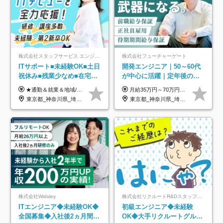
株式会社スタッフサービス エンジニアリング事業本部
株式会社フューチャーゲート
ITサポート■未経験OK■土日
開発エンジニア｜50～60代
祝休み■残業少なめ■在宅実
が中心に活躍｜定年後の給
績あり■約900種類のスキル
与減ナシ｜年収50万円アッ
★通勤＆就業＆地域/住宅＆役職手当あり ★残業代は全額支給 ★選べる給与制度あり！ ■東京・神奈川・千葉・埼玉勤務の場合 月給24.5万円～55万円＋諸手当 （残業代は全額支給） (20,000円の地域/住宅手当込み) ■愛知・京都・大阪・兵庫勤務の場合 月給24万円以上＋諸手当 （残業代は全額支給） (15,000円の地域/住宅手当込み) ■茨城・栃木・群馬・静岡・三重・滋賀・広島・福岡勤務の場合 月給23.5万円以上＋諸手当 （残業代は全額支給） (10,000円の地域/住宅手当込み) ■北海道・宮城・山梨・長野・岐阜・奈良・和歌山・岡山勤務の場合 月給23万円以上＋諸手当 （残業代は全額支給） (5,000円の地域/住宅手当込み) ■その他のエリア勤務の場合 月給22.5万円以上＋諸手当 （残業代は全額支給） ※経験や能力を考慮し、当社規定により優遇します 【昇給：年一回実施】 【選べる給与制度】 ★収入を重視する方に… 「変動型人事制度」の選択も可能（派遣先からの評価に応じて収入アップ！） ※年2回のタイミングで希望者と面談の上決定します。
月給35万円～70万円（固定残業代30時間分63,869円～を含む）+賞与年1回 ※30時間を超える分は別途支給します ●これまでのご経験・スキル・前職給与をできる限り考慮します ●待機期間も給与を100％支給します ●試用期間中も給与や福利厚生は同じです ≪年収を維持しながら長く働けます！≫ 一般的な企業では55歳や60歳を機に年収が下がりますが、 当社は役職などではなく「スキルや経験」で評価。 エンジニアとして長く働きながら あなたにふさわしい年収を維持できます！
アップ講座あり■全国募集
プ実績／昇給率92％（直近3
東京都_神奈川県_埼玉県_千葉県_大阪府_愛知県_北海道_岩手県_宮城県_山形県_福島県_茨城県_栃木県_群馬県_山梨県_長野県_富山県_石川県_静岡県_岐阜県_三重県_兵庫県_京都府_滋賀県_奈良県_広島県_岡山県_山口県_愛媛県_福岡県_熊本県_長崎県
東京都_神奈川県_埼玉県_千葉県
年）
株式会社Widsley
株式会社リクルートR&Dスタッフィング【リクルートグループ】
ITエンジニア◆未経験OK◆
初級エンジニア◆未経験
全国募集◆入社後2ヵ月間は
OK◆大手リクルートグルー