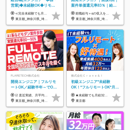
営業)◆未経験OK◆リモー
案件単価還元率83％｜給与
トあり◆残業月3h◆服装髪
UP保証｜年休140日｜在宅
≪完全未経験でも月給40万円以上も可能です！≫ -------------- 【1】ITエンジニア 月給26万円～50万円＋プロジェクト手当＋資格手当 【2】IT事務、営業事務 月給26万円～50万円＋プロジェクト手当＋資格手当 ≪【1】【2】共通≫ ★上記給与には固定残業代20時間分(月3万719円～)を含みます。残業が超過した場合は、追加支給します(残業は月平均3時間とほぼ発生しません。残業がなくても、固定残業代は支給されます) ★試用期間6ヵ月あり（期間中は月給23万1000円～。固定残業代20時間分3万719円～を含む／超過分は別途支給） -------------- 【3】SES営業、SaaS営業 月給30万円以上＋インセンティブ＋各種手当 ★上記給与には固定残業代45時間分(月7万6967円～)を含みます。残業が超過した場合は、追加支給します(残業は月平均3時間とほぼ発生しません。残業がなくても、固定残業代は支給されます) ★試用期間6ヵ月あり(期間中も給与や福利厚生は同じです)
前職給与＋αの収入を保証 月給42万円～120万円＋各種手当＋賞与 給与基準が明確かつ高還元です。 一人ひとりが安定した環境のもと、長く活躍できる職場を目指しています。 ※平均年収650万円 ・還元率83％ ・各種手当について 職能手当／職務手当／資格手当／営業手当 など ※前職での経験・能力、給与などを考慮の上、当社規定により優遇いたします ※試用期間あり（3ヶ月／期間中の条件に変動はありません） ※上記金額には固定残業代（78,948円～225,564円/月30時間分）を含みます 超過分は別途全額支給いたします ・年収UPを保証 過去には転職時に〈年収200万円UP〉したエンジニアも在籍しています。入社時だけでなく、入社後も安心の給与水準で働ける環境です。キャリアや技術力が正当に評価されていないと感じていたら、一度面接でお話ししましょう！ 当社では管理職の人数は最低限にし、無駄な管理をしません。その費用削減分を社員の給与に還元しています！
型自由
利用率9割｜独立支援・副業
東京都_神奈川県_埼玉県_千葉県_大阪府_愛知県_北海道_青森県_岩手県_宮城県_秋田県_山形県_福島県_茨城県_栃木県_群馬県_新潟県_山梨県_長野県_富山県_石川県_福井県_静岡県_岐阜県_三重県_兵庫県_京都府_滋賀県_奈良県_和歌山県_広島県_岡山県_鳥取県_島根県_山口県_徳島県_香川県_愛媛県_高知県_福岡県_熊本県_佐賀県_長崎県_大分県_宮崎県_鹿児島県_沖縄県
東京都_神奈川県_埼玉県_千葉県_大阪府_愛知県_北海道_青森県_岩手県_宮城県_秋田県_山形県_福島県_茨城県_栃木県_群馬県_新潟県_山梨県_長野県_富山県_石川県_福井県_静岡県_岐阜県_三重県_兵庫県_京都府_滋賀県_奈良県_和歌山県_広島県_岡山県_鳥取県_島根県_山口県_徳島県_香川県_愛媛県_高知県_福岡県_熊本県_佐賀県_長崎県_大分県_宮崎県_鹿児島県_沖縄県
制度
FLARETECH株式会社
株式会社Ｃｒａｎｅ＆Ｉ
開発エンジニア｜フルリモ
初級エンジニア*未経験
ートOK／経験半年～でOK
OK！*フルリモートOK*月給
／実質還元率80～90%／前
32万～*残業月9.8h*1ヶ月の
☑︎ 直近実績、月平均17,000円の昇給 ☑︎ 前職給与100%保証 ☑︎ 実質還元率80～90% ☑︎ 待機時も給与は満額支給 月給35万円～70万円＋交通費など各種手当 ※想定年収：4,200,000円～10,560,000円 ※経験・能力等を考慮の上で決定します。 ※上記金額には、みなし残業手当（50時間分・104,000円～212,000円）を含みます。超過分は別途追加支給します。 ┗残業時間は月平均10時間、多い時でも20時間程度と安定しております ★単価連動型の給与体系ではないため、万が一待機になってもその間の給与は満額支給しています。 ＜1年間の昇給事例をご紹介！＞ ・20代/フロントエンドエンジニア：月給274,000円→月給362,000円（＋88,000円/月） ・20代/iOSエンジニア：月給237,000円→月給287,000円（＋50,000円/月） ・20代/Androidエンジニア：月給316,000円→月給374,000円（＋58,000円/月） ・30代/Javaエンジニア（上流）：月給340,000円→月給418,000円（＋78,000円/月） ・30代/PMO：月給340,000円→月給418,000円（＋78,000円/月）
★未経験でも月給32万円スタート★ 月収32万円～35万円＋各種手当（資格手当だけで毎月15万の上乗せ実績あり！） ★資格手当豊富！1資格につき最大3万円支給 ★功績手当の導入で、毎月のお給与に上乗せで最大10万円支給している社員も！ ★1回の昇級で年収数十万UPも可 ★ゆくゆくは年収1000万以上も目指せる 年俸384万円～1,162万8,000円（12分割） ※経験・スキルを考慮の上決定します ※上記金額には固定残業代（月30h分・60,800円～66,500円）を含みます ※超過分は別途全額支給します ※試用期間2ヶ月間あり（その他待遇に差異はありません）
給保証／AI系など最先端案
研修*資格取得率100％
東京都_神奈川県_埼玉県_千葉県_大阪府_愛知県_北海道_青森県_岩手県_宮城県_秋田県_山形県_福島県_茨城県_栃木県_群馬県_新潟県_山梨県_長野県_富山県_石川県_福井県_静岡県_岐阜県_三重県_兵庫県_京都府_滋賀県_奈良県_和歌山県_広島県_岡山県_鳥取県_島根県_山口県_徳島県_香川県_愛媛県_高知県_福岡県_熊本県_佐賀県_長崎県_大分県_宮崎県_鹿児島県_沖縄県
東京都
件多数