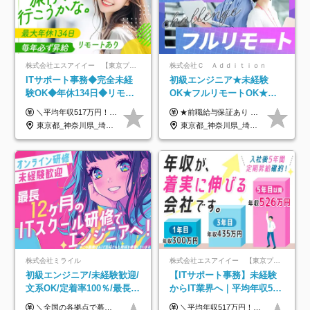
株式会社エスアイイー 【東京プロマーケット上場】
株式会社Ｃ Ａｄｄｉｔｉｏｎ
ITサポート事務◆完全未経
初級エンジニア★未経験
験OK◆年休134日◆リモー
OK★フルリモートOK★月
トOK◆残業月7h以下◆賞与
給32万円～★残業月10h＆
＼平均年収517万円！入社5年目まで毎年必ず昇給／ ■賞与年3回 ■年収800万円以上も可 ■入社3年以上の平均年収469.2万円 月給23万2000円以上＋賞与年3回＋各種手当 ☆入社5年目まで最大1万5000円の定期昇給を確約 ┃各種手当充実 ・規定の資格を取得すれば、2000円～5万円を毎月支給（2万4000円～60万円／年） ・研修中に取得した取得率95％の資格でも研修後の給料UP ※月給は年齢・経験・能力を考慮して、優遇いたします ※上記月給金額は固定残業代（20時間/3万1300円円以上）を含み、超過分は別途支給いたします ※試用期間（6ヶ月）は月給に変動はありますが、その他待遇に差異はありません ├入社後1ヶ月～3ヶ月間は、月給20万1900円となります └上記金額は固定残業代（10時間／1万6000円）を含み、超過分は別途支給いたします
★前職給与保証あり ★月給32万円以上＋インセンティブあり 月給32万円以上＋インセンティブ＋各種手当 ※上記には固定残業代（月30時間・44,400円～）を含みます ※超過分は別途支給します ※試用期間はございません ★＼成果＝あなたの収入／★ 【1】案件単価ー8万円＝あなたの給与 参画したプロジェクトの案件単価から 一律8万円引いた金額があなたの給与です！ （月給例） ■1人称での構築・小規模な詳細設計 案件単価55万円ー8万円＝月給47万円（還元率85.5%） ■大型案件の設計・構築やプロジェクト管理 案件単価90万円ー8万円＝月給82万円（還元率91.1%） ‥‥‥‥‥‥‥‥‥‥‥‥‥‥‥‥‥‥ 【2】月給の他にも豊富なインセンティブあり 全員が月3～13万円のインセンティブをゲットしています！ ≪インセンティブ制度≫ 稼働している現場で増員・交代が発生し、 当社の人員を配属が決定した際に支給。 ◇C Addition正社員が参画 ：実粗利の10%／毎月 ◇協力会社所属の社員が参画：実粗利の30%／毎月 ≪リファラル制度≫ あなたの知り合いが当社のメンバーになった際に、 毎月1人あたり2万円支給します◎ ‥‥‥‥‥‥‥‥‥‥‥‥‥‥‥‥‥‥
年3回◆5年目まで必ず昇給
年休120日以上★副業可
東京都_神奈川県_埼玉県_千葉県_大阪府_愛知県_北海道_青森県_岩手県_宮城県_秋田県_山形県_福島県_茨城県_栃木県_群馬県_新潟県_山梨県_長野県_富山県_石川県_福井県_静岡県_岐阜県_三重県_兵庫県_京都府_滋賀県_奈良県_和歌山県_広島県_岡山県_鳥取県_島根県_山口県_徳島県_香川県_愛媛県_高知県_福岡県_熊本県_佐賀県_長崎県_大分県_宮崎県_鹿児島県_沖縄県
東京都_神奈川県_埼玉県_千葉県_大阪府_愛知県_北海道_青森県_岩手県_宮城県_秋田県_山形県_福島県_茨城県_栃木県_群馬県_新潟県_山梨県_長野県_富山県_石川県_福井県_静岡県_岐阜県_三重県_兵庫県_京都府_滋賀県_奈良県_和歌山県_広島県_岡山県_鳥取県_島根県_山口県_徳島県_香川県_愛媛県_高知県_福岡県_熊本県_佐賀県_長崎県_大分県_宮崎県_鹿児島県_沖縄県
株式会社ミライル
株式会社エスアイイー 【東京プロマーケット上場】
初級エンジニア/未経験歓迎/
【ITサポート事務】未経験
文系OK/定着率100％/最長1
からIT業界へ｜平均年収517
年の自社ITスクール研修あ
万円｜ホワイト企業認定｜
＼全国の各拠点で募集中！／ 給与は以下の通り、勤務地により異なります。 札幌：月給23万円～27万円 仙台：月給22万円～26万円 新潟：月給22万円～26万円 東京：月給26万円～30万円 大阪：月給24万円～29万円 福岡：月給23.5万円～27万円 沖縄：月給21万円～26万円 ◎給与は知識や経験を考慮して決定します。 ◎残業は別途全額支給します。 ◎試用期間12カ月あり（給与は以下の通りです。その他条件に変更はありません） （試用期間の給与） 札幌：月給18.6万円～ 仙台：月給19万円～ 新潟：月給18万円～ 東京：月給22万円～ 大阪：月給20.8万円～ 福岡：月給19万円～ 沖縄：月給18万円～
＼平均年収517万円！入社5年目まで毎年必ず昇給／ ■賞与年3回 ■年収800万円以上も可 ■入社3年以上の平均年収469.2万円 月給23万2000円以上＋賞与年3回＋各種手当 ☆入社5年目まで最大1万5000円の定期昇給を確約 ┃各種手当充実 ・規定の資格を取得すれば、2000円～5万円を毎月支給（2万4000円～60万円／年） ・研修中に取得した取得率95％の資格でも研修後の給料UP ※月給は年齢・経験・能力を考慮して、優遇いたします ※上記月給金額は固定残業代（20時間/3万1300円円以上）を含み、超過分は別途支給いたします ※試用期間（6ヶ月）は月給に変動はありますが、その他待遇に差異はありません ├入社後1ヶ月～3ヶ月間は、月給20万1900円となります └上記金額は固定残業代（10時間／1万6000円）を含み、超過分は別途支給いたします