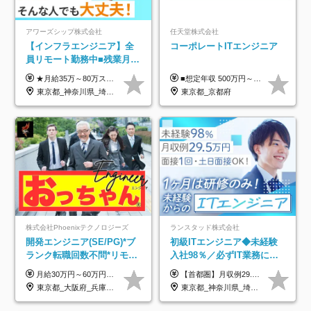
アワーズシップ株式会社
任天堂株式会社
【インフラエンジニア】全
コーポレートITエンジニア
員リモート勤務中■残業月
3h■最大3ヶ月の連休あり■
★月給35万～80万スタートも可 【未経験の方】 ■月給26万～80万＋賞与年2回（年2ヶ月分） 【何かしらのインフラエンジニア経験をお持ちの方】 ■月給35万～80万＋賞与年2回（年2ヶ月分） ※スキル・経験などを考慮し決定します ※試用期間6ヶ月あり。期間中は契約社員となります。その他の待遇に差異はありません（試用期間終了後、昇給の可能性あり） ※上記金額には固定残業代（月30時間分／4万9600円～15万2600円）を含みます。超過分は別途支給いたします。 ＼頑張りはインセンティブで還元！／ クライアントに貢献度を評価され、当社のエンジニアが追加で案件に参画することになるなど、会社にとって利益になる行動はしっかり評価します。 会社の成長に貢献できていることを実感でき、「もっと頑張ろう」と思える体制づくりを整えています！
■想定年収 500万円～900万円 月給制 月給278,000円～ ※残業が発生した場合、残業代を別途全額支給します ※試用期間2ヶ月あり(待遇や給与に差異はありません)
年休126日■20～30代活躍
東京都_神奈川県_埼玉県_千葉県_大阪府
東京都_京都府
中！
株式会社Phoenixテクノロジーズ
ランスタッド株式会社
開発エンジニア(SE/PG)*ブ
初級ITエンジニア◆未経験
ランク転職回数不問*リモー
入社98％／必ずIT業務に配
ト案件多数*残業ほぼ0*通院
属／月収例29.5万円／Web
月給30万円～60万円+住宅手当+職能手当+役職手当+決算賞与+報奨金 ※経験・能力を考慮し、優遇します ※給与には20時間分のみなし時間外手当(3万7000円以上)を含みます(超過時間分は別途追加支給) ※試用期間3～6ヵ月あり(その間の給与、待遇に差異なし) ※場合によって契約社員での採用の可能性あり(面接時に応相談)
【首都圏】月収例29.5万円（月給26万円＋諸手当） 【東海・関西】月収例28.5万円（月給25万円＋諸手当） 【九州】月収例26万円（月給23万円＋諸手当） ※経験・スキル・前職給与を踏まえ、総合的に判断して決定します。 例：首都圏 月収例31万円（月給27万円＋諸手当） ◆各種手当 ・通勤手当（上限4万円まで） ・残業代手当（1分単位で全額支給） ※固定残業代制は採用しておりません ・深夜勤務手当 ・資格取得支援（ランクに応じてお祝い金1万円～10万円を支給） ◆昇給：年1回 ◆補足 ・研修中1ヶ月間は、時給1670円となります。 ・試用期間6ヶ月あり。その間の待遇に変更はありません。 ※詳細は面接時にご案内します。
のための半休制度あり
面接1回／土日面接可/SE
東京都_大阪府_兵庫県_京都府_福岡県
東京都_神奈川県_埼玉県_千葉県_大阪府_愛知県_兵庫県_京都府_福岡県