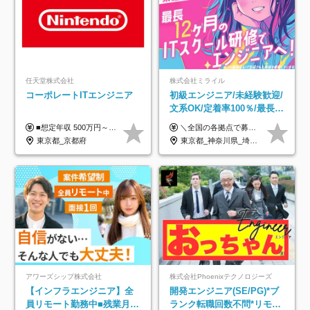
任天堂株式会社
株式会社ミライル
コーポレートITエンジニア
初級エンジニア/未経験歓迎/
文系OK/定着率100％/最長1
年の自社ITスクール研修あ
■想定年収 500万円～900万円 月給制 月給278,000円～ ※残業が発生した場合、残業代を別途全額支給します ※試用期間2ヶ月あり(待遇や給与に差異はありません)
＼全国の各拠点で募集中！／ 給与は以下の通り、勤務地により異なります。 札幌：月給23万円～27万円 仙台：月給22万円～26万円 新潟：月給22万円～26万円 東京：月給26万円～30万円 大阪：月給24万円～29万円 福岡：月給23.5万円～27万円 沖縄：月給21万円～26万円 ◎給与は知識や経験を考慮して決定します。 ◎残業は別途全額支給します。 ◎試用期間12カ月あり（給与は以下の通りです。その他条件に変更はありません） （試用期間の給与） 札幌：月給18.6万円～ 仙台：月給19万円～ 新潟：月給18万円～ 東京：月給22万円～ 大阪：月給20.8万円～ 福岡：月給19万円～ 沖縄：月給18万円～
り/年休130日
東京都_京都府
東京都_神奈川県_埼玉県_千葉県_大阪府_愛知県_北海道_青森県_岩手県_宮城県_秋田県_山形県_福島県_茨城県_栃木県_群馬県_新潟県_山梨県_長野県_富山県_石川県_福井県_静岡県_岐阜県_三重県_兵庫県_京都府_滋賀県_奈良県_和歌山県_広島県_岡山県_鳥取県_島根県_山口県_徳島県_香川県_愛媛県_高知県_福岡県_熊本県_佐賀県_長崎県_大分県_宮崎県_鹿児島県_沖縄県
アワーズシップ株式会社
株式会社Phoenixテクノロジーズ
【インフラエンジニア】全
開発エンジニア(SE/PG)*ブ
員リモート勤務中■残業月
ランク転職回数不問*リモー