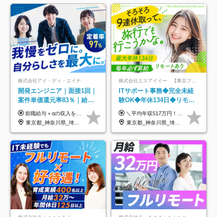
株式会社アイ・ディ・エイチ
株式会社エスアイイー 【東京プロマーケット上場】
開発エンジニア｜面接1回｜
ITサポート事務◆完全未経
案件単価還元率83％｜給与
験OK◆年休134日◆リモー
UP保証｜年休140日｜在宅
トOK◆残業月7h以下◆賞与
前職給与＋αの収入を保証 月給42万円～120万円＋各種手当＋賞与 給与基準が明確かつ高還元です。 一人ひとりが安定した環境のもと、長く活躍できる職場を目指しています。 ※平均年収650万円 ・還元率83％ ・各種手当について 職能手当／職務手当／資格手当／営業手当 など ※前職での経験・能力、給与などを考慮の上、当社規定により優遇いたします ※試用期間あり（3ヶ月／期間中の条件に変動はありません） ※上記金額には固定残業代（78,948円～225,564円/月30時間分）を含みます 超過分は別途全額支給いたします ・年収UPを保証 過去には転職時に〈年収200万円UP〉したエンジニアも在籍しています。入社時だけでなく、入社後も安心の給与水準で働ける環境です。キャリアや技術力が正当に評価されていないと感じていたら、一度面接でお話ししましょう！ 当社では管理職の人数は最低限にし、無駄な管理をしません。その費用削減分を社員の給与に還元しています！
＼平均年収517万円！入社5年目まで毎年必ず昇給／ ■賞与年3回 ■年収800万円以上も可 ■入社3年以上の平均年収469.2万円 月給23万2000円以上＋賞与年3回＋各種手当 ☆入社5年目まで最大1万5000円の定期昇給を確約 ┃各種手当充実 ・規定の資格を取得すれば、2000円～5万円を毎月支給（2万4000円～60万円／年） ・研修中に取得した取得率95％の資格でも研修後の給料UP ※月給は年齢・経験・能力を考慮して、優遇いたします ※上記月給金額は固定残業代（20時間/3万1300円円以上）を含み、超過分は別途支給いたします ※試用期間（6ヶ月）は月給に変動はありますが、その他待遇に差異はありません ├入社後1ヶ月～3ヶ月間は、月給20万1900円となります └上記金額は固定残業代（10時間／1万6000円）を含み、超過分は別途支給いたします
利用率9割｜独立支援・副業
年3回◆5年目まで必ず昇給
東京都_神奈川県_埼玉県_千葉県_大阪府_愛知県_北海道_青森県_岩手県_宮城県_秋田県_山形県_福島県_茨城県_栃木県_群馬県_新潟県_山梨県_長野県_富山県_石川県_福井県_静岡県_岐阜県_三重県_兵庫県_京都府_滋賀県_奈良県_和歌山県_広島県_岡山県_鳥取県_島根県_山口県_徳島県_香川県_愛媛県_高知県_福岡県_熊本県_佐賀県_長崎県_大分県_宮崎県_鹿児島県_沖縄県
東京都_神奈川県_埼玉県_千葉県_大阪府_愛知県_北海道_青森県_岩手県_宮城県_秋田県_山形県_福島県_茨城県_栃木県_群馬県_新潟県_山梨県_長野県_富山県_石川県_福井県_静岡県_岐阜県_三重県_兵庫県_京都府_滋賀県_奈良県_和歌山県_広島県_岡山県_鳥取県_島根県_山口県_徳島県_香川県_愛媛県_高知県_福岡県_熊本県_佐賀県_長崎県_大分県_宮崎県_鹿児島県_沖縄県
制度