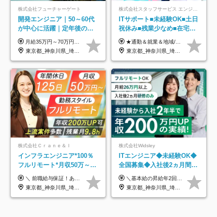
株式会社フューチャーゲート
株式会社スタッフサービス エンジニアリング事業本部
開発エンジニア｜50～60代
ITサポート■未経験OK■土日
が中心に活躍｜定年後の給
祝休み■残業少なめ■在宅実
与減ナシ｜年収50万円アッ
績あり■約900種類のスキル
月給35万円～70万円（固定残業代30時間分63,869円～を含む）+賞与年1回 ※30時間を超える分は別途支給します ●これまでのご経験・スキル・前職給与をできる限り考慮します ●待機期間も給与を100％支給します ●試用期間中も給与や福利厚生は同じです ≪年収を維持しながら長く働けます！≫ 一般的な企業では55歳や60歳を機に年収が下がりますが、 当社は役職などではなく「スキルや経験」で評価。 エンジニアとして長く働きながら あなたにふさわしい年収を維持できます！
★通勤＆就業＆地域/住宅＆役職手当あり ★残業代は全額支給 ★選べる給与制度あり！ ■東京・神奈川・千葉・埼玉勤務の場合 月給24.5万円～55万円＋諸手当 （残業代は全額支給） (20,000円の地域/住宅手当込み) ■愛知・京都・大阪・兵庫勤務の場合 月給24万円以上＋諸手当 （残業代は全額支給） (15,000円の地域/住宅手当込み) ■茨城・栃木・群馬・静岡・三重・滋賀・広島・福岡勤務の場合 月給23.5万円以上＋諸手当 （残業代は全額支給） (10,000円の地域/住宅手当込み) ■北海道・宮城・山梨・長野・岐阜・奈良・和歌山・岡山勤務の場合 月給23万円以上＋諸手当 （残業代は全額支給） (5,000円の地域/住宅手当込み) ■その他のエリア勤務の場合 月給22.5万円以上＋諸手当 （残業代は全額支給） ※経験や能力を考慮し、当社規定により優遇します 【昇給：年一回実施】 【選べる給与制度】 ★収入を重視する方に… 「変動型人事制度」の選択も可能（派遣先からの評価に応じて収入アップ！） ※年2回のタイミングで希望者と面談の上決定します。
プ実績／昇給率92％（直近3
アップ講座あり■全国募集
東京都_神奈川県_埼玉県_千葉県
東京都_神奈川県_埼玉県_千葉県_大阪府_愛知県_北海道_岩手県_宮城県_山形県_福島県_茨城県_栃木県_群馬県_山梨県_長野県_富山県_石川県_静岡県_岐阜県_三重県_兵庫県_京都府_滋賀県_奈良県_広島県_岡山県_山口県_愛媛県_福岡県_熊本県_長崎県
年）
株式会社Ｃｒａｎｅ＆Ｉ
株式会社Widsley
インフラエンジニア*100％
ITエンジニア◆未経験OK◆
フルリモート*月収50万～*
全国募集◆入社後2ヵ月間は
クラウド×上流工程*前職給
研修のみ◆フルリモート
＼ 前職給与保証！あなたのこれまでの経験を正当評価 ／ ★月収50万円～スタート！【年俸600万～1,162万8,000円（12分割）】 ――「頑張りが給与に直結しない…」そんな不満とは無縁の環境です。 実際、入社後に「年収150万～200万円UP」を実現した先輩エンジニアが多数活躍中！ 【 収入をさらに押し上げる充実のプラスα 】 スキルを磨くほど得をする「資格手当」 ⇒ 1資格につき毎月3,000円～30,000円を継続支給！ 成果を見逃さない「功績手当」 ⇒ 社員の頑張りに応じて最大10万円をダイレクトに支給！ スピード昇給・高年収も可能 ⇒ 1回の昇給で年収数十万UPのチャンスあり。ゆくゆくは年収1000万以上のハイクラスも目指せます。 ※経験・スキルを考慮の上決定します ※上記金額には固定残業代（月30h分・95,000円～184,000円）を含みます ※超過分は別途全額支給します ※試用期間2ヶ月間あり（その他待遇に差異はありません）
＼基本給の昇給年2回＆プロジェクト手当による昇給年12回！！／ 【経験者の場合】 月給33万円～70万円＋プロジェクト手当＋資格手当 ★スキルや経験を考慮の上、優遇します ★上記給与には固定残業代20時間分(月4万3883円～)を含みます。残業が超過した場合は、追加支給します(残業は月平均3時間とほぼ発生しません。残業がなくても、固定残業代は支給されます) ★試用期間中も、月給や福利厚生等は同じです ---------- 【未経験者の場合】 月給26万円～50万円＋プロジェクト手当＋資格手当 ★スキルや経験を考慮の上、優遇します ★上記給与には固定残業代20時間分(月3万719円～)を含みます。残業が超過した場合は、追加支給します(残業は月平均3時間とほぼ発生しません。残業がなくても、固定残業代は支給されます) ★試用期間6ヵ月あり ・1ヶ月目～：月給23万円～ ・2ヶ月目～6ヶ月目：月給23万円～＋プロジェクト手当1～3万円 （上記給与にはそれぞれ固定残業代20時間分(月3万719円～)を含み、超過した場合は追加支給します。） ---------- 【プロジェクト手当について】 参画するプロジェクトの単価に応じて毎月の歩合給を支給します 業界内でもトップクラスの高還元です！
与保証*残業月9.8h
OK◆残業月3h◆服装髪型自
東京都_神奈川県_埼玉県_千葉県_大阪府_愛知県_北海道_青森県_岩手県_宮城県_秋田県_山形県_福島県_茨城県_栃木県_群馬県_新潟県_山梨県_長野県_富山県_石川県_福井県_静岡県_岐阜県_三重県_兵庫県_京都府_滋賀県_奈良県_和歌山県_広島県_岡山県_鳥取県_島根県_山口県_徳島県_香川県_愛媛県_高知県_福岡県_熊本県_佐賀県_長崎県_大分県_宮崎県_鹿児島県_沖縄県
東京都_神奈川県_埼玉県_千葉県_大阪府_愛知県_北海道_青森県_岩手県_宮城県_秋田県_山形県_福島県_茨城県_栃木県_群馬県_新潟県_山梨県_長野県_富山県_石川県_福井県_静岡県_岐阜県_三重県_兵庫県_京都府_滋賀県_奈良県_和歌山県_広島県_岡山県_鳥取県_島根県_山口県_徳島県_香川県_愛媛県_高知県_福岡県_熊本県_佐賀県_長崎県_大分県_宮崎県_鹿児島県_沖縄県
由