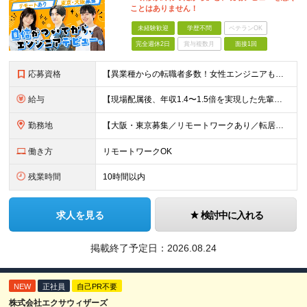
ことはありません！
未経験歓迎
学歴不問
ベテランOK
完全週休2日
賞与複数月
面接1回
応募資格
【異業種からの転職者多数！女性エンジニアも活躍中】 ◆学歴不問 ◆未経験OK ≪こんな方を歓迎しています≫ ◎未経験から成長できる環境で活躍したい方 ◎大学やスクールでIT系のスキルを学んだことのあ
給与
【現場配属後、年収1.4〜1.5倍を実現した先輩も！残業代全額支給】 ◆給与は経験やスキルに応じて決定します ◆年俸制250万円～350万円（1/12を月々支給） ≪年収UPの例≫ ◎飲食業からのキ
勤務地
【大阪・東京募集／リモートワークあり／転居を伴う転勤なし】 東京本社、大阪事務所、または東京23区内・関西（大阪・兵庫）の各クライアント先勤務 ◆入社後、約1年間はクライアント先ではなく 自社内（東
働き方
リモートワークOK
残業時間
10時間以内
求人を見る
検討中に入れる
掲載終了予定日：
2026.08.24
NEW
正社員
自己PR不要
株式会社エクサウィザーズ