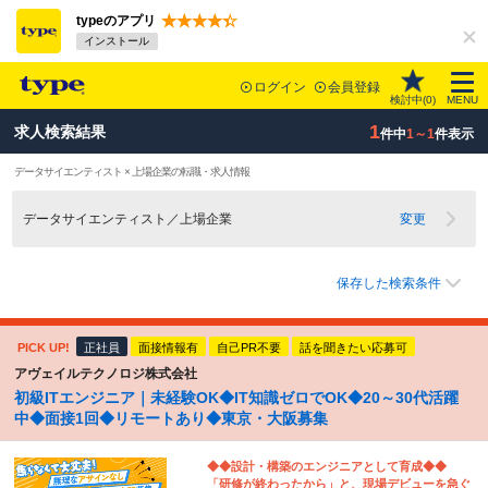
typeのアプリ
インストール
ログイン
会員登録
検討中(
0
)
MENU
1
求人検索結果
件中
1～1
件表示
データサイエンティスト × 上場企業の転職・求人情報
データサイエンティスト／上場企業
変更
保存した検索条件
PICK UP!
正社員
面接情報有
自己PR不要
話を聞きたい応募可
アヴェイルテクノロジ株式会社
初級ITエンジニア｜未経験OK◆IT知識ゼロでOK◆20～30代活躍
中◆面接1回◆リモートあり◆東京・大阪募集
◆◆設計・構築のエンジニアとして育成◆◆
「研修が終わったから」と、現場デビューを急ぐ