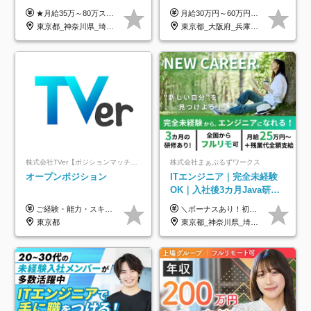
3h■最大3ヶ月の連休あり■
ト案件多数*残業ほぼ0*通院
★月給35万～80万スタートも可 【未経験の方】 ■月給26万～80万＋賞与年2回（年2ヶ月分） 【何かしらのインフラエンジニア経験をお持ちの方】 ■月給35万～80万＋賞与年2回（年2ヶ月分） ※スキル・経験などを考慮し決定します ※試用期間6ヶ月あり。期間中は契約社員となります。その他の待遇に差異はありません（試用期間終了後、昇給の可能性あり） ※上記金額には固定残業代（月30時間分／4万9600円～15万2600円）を含みます。超過分は別途支給いたします。 ＼頑張りはインセンティブで還元！／ クライアントに貢献度を評価され、当社のエンジニアが追加で案件に参画することになるなど、会社にとって利益になる行動はしっかり評価します。 会社の成長に貢献できていることを実感でき、「もっと頑張ろう」と思える体制づくりを整えています！
月給30万円～60万円+住宅手当+職能手当+役職手当+決算賞与+報奨金 ※経験・能力を考慮し、優遇します ※給与には20時間分のみなし時間外手当(3万7000円以上)を含みます(超過時間分は別途追加支給) ※試用期間3～6ヵ月あり(その間の給与、待遇に差異なし) ※場合によって契約社員での採用の可能性あり(面接時に応相談)
年休126日■20～30代活躍
のための半休制度あり
東京都_神奈川県_埼玉県_千葉県_大阪府
東京都_大阪府_兵庫県_京都府_福岡県
中！
株式会社TVer【ポジションマッチ登録】
株式会社まぁぶるずワークス
オープンポジション
ITエンジニア｜完全未経験
OK｜入社後3カ月Java研修
｜リモート率8割以上｜充実
ご経験・能力・スキル等により、当社基準にて優遇・相談のうえ決定いたします。
＼ボーナスあり！初年度から年収300万円以上／ ■月給25万円～35万円＋残業代全額支給＋各種手当＋賞与年1回 ◎経験・年齢・スキルなどを考慮し、できるだけ優遇します ◎試用期間中(3カ月)は契約社員で、月給21万円＋諸手当になります。 (試用期間中は残業が発生しません。その他の待遇に変更はありません) ----------------- ＼3つの評価軸！実力次第で早期収入アップ！／ 【1】スキル(IT理解、実装力、設計) 【2】実務力(現場評価、コミュ力、品質) 【3】姿勢(自走力、意欲、責任感) この3つの評価軸で、3カ月ごとに評価。社内グレードにより、給与が決まる明確な仕組みです。何ができれば給与が上がるのか分かりやすく、実力や努力次第で早期に収入を増やせます！ 【固定残業代について】 なし（残業代は、実際の労働時間に応じて別途全額支給）
のキャリア支援｜残業月10h
東京都
東京都_神奈川県_埼玉県_千葉県_大阪府_愛知県_北海道_青森県_岩手県_宮城県_秋田県_山形県_福島県_茨城県_栃木県_群馬県_新潟県_山梨県_長野県_富山県_石川県_福井県_静岡県_岐阜県_三重県_兵庫県_京都府_滋賀県_奈良県_和歌山県_広島県_岡山県_鳥取県_島根県_山口県_徳島県_香川県_愛媛県_高知県_福岡県_熊本県_佐賀県_長崎県_大分県_宮崎県_鹿児島県_沖縄県