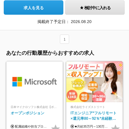
求人を見る
検討中に入れる
掲載終了予定日：
2026.08.20
1
あなたの行動履歴からおすすめの求人
日本マイクロソフト株式会社【ポジションマッチ登録】
株式会社ライズストリート
オープンポジション
ITエンジニア*フルリモート
×還元率80～92％*未経験歓
迎*年休134日*月給35万～*
配属組織や担当プロジェクトにより異なります。 ▼参考情報 ----------------------- 年俸650万～（1/12を月々支給） ※経験、能力を考慮の上、当社規定により優遇いたします。 ※時間外、休日出勤、深夜手当に対する賃金も基本年俸に含みます。
■月給35万円～130万円＋賞与年2回＋各種手当 ※システムエンジニアの経験をお持ちの方は月給41万円以上＋賞与年2回（108万円～）＋手当 ■単価（年収）アップのチャンスは最大年12回 ※残業代は1分単位で100％全額支給。サービス残業などは一切ありません ※試用期間6ヵ月（試用期間中の待遇・給与に差はありません）