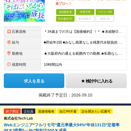
速プロへ！
未経験歓迎
学歴不問
ベテランOK
完全週休2日
賞与複数月
面接1回
応募資格
＊34歳までの方は【面接確約】！＊ ★未経験OK＆経歴一切不問！ ★正社員デビューの方も歓迎します！ ★第二新卒・既卒歓迎 ★学歴不問 ＊専属の講師や1on1のサポートもあり、安心してスタートできま
給与
■昇給年2回 ■みなし残業なし＆残業代全額負担 ■資格取得報奨金あり（5,000円～10万円） ★IT系の資格をお持ちの方は【月給30万円～】スタートが可能！ 月給21万5000円～60万円 未経
勤務地
★大阪府内の通える範囲内での勤務 ★転勤なし！ 【新入社員研修の実施場所】 オフィス：大阪府大阪市北区西天満4-3-17 MF西天満ビル12F ※研修後は大阪府内の各プロジェクト先となります。 ※
残業時間
10時間以内
求人を見る
検討中に入れる
掲載終了予定日：
2026.09.10
終了間近
正社員
面接情報有
自己PR不要
話を聞きたい応募可
株式会社Tech Lab
Webエンジニア*フルリモ可*還元率最大94%*年休131日*定着率
99％*残業5～8h*前年比500％成長