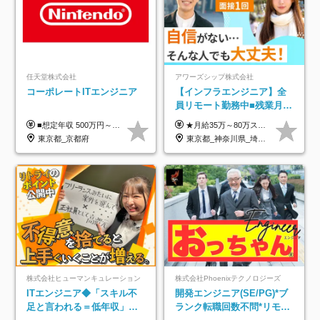
任天堂株式会社
アワーズシップ株式会社
コーポレートITエンジニア
【インフラエンジニア】全
員リモート勤務中■残業月
3h■最大3ヶ月の連休あり■
■想定年収 500万円～900万円 月給制 月給278,000円～ ※残業が発生した場合、残業代を別途全額支給します ※試用期間2ヶ月あり(待遇や給与に差異はありません)
★月給35万～80万スタートも可 【未経験の方】 ■月給26万～80万＋賞与年2回（年2ヶ月分） 【何かしらのインフラエンジニア経験をお持ちの方】 ■月給35万～80万＋賞与年2回（年2ヶ月分） ※スキル・経験などを考慮し決定します ※試用期間6ヶ月あり。期間中は契約社員となります。その他の待遇に差異はありません（試用期間終了後、昇給の可能性あり） ※上記金額には固定残業代（月30時間分／4万9600円～15万2600円）を含みます。超過分は別途支給いたします。 ＼頑張りはインセンティブで還元！／ クライアントに貢献度を評価され、当社のエンジニアが追加で案件に参画することになるなど、会社にとって利益になる行動はしっかり評価します。 会社の成長に貢献できていることを実感でき、「もっと頑張ろう」と思える体制づくりを整えています！
年休126日■20～30代活躍
東京都_京都府
東京都_神奈川県_埼玉県_千葉県_大阪府
中！
株式会社ヒューマンキュレーション
株式会社Phoenixテクノロジーズ
ITエンジニア◆「スキル不
開発エンジニア(SE/PG)*ブ
足と言われる＝低年収」で
ランク転職回数不問*リモー