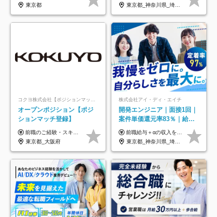
定着率100%
東京都
東京都_神奈川県_埼玉県_千葉県_大阪府_愛知県_北海道_青森県_岩手県_宮城県_秋田県_山形県_福島県_茨城県_栃木県_群馬県_新潟県_山梨県_長野県_富山県_石川県_福井県_静岡県_岐阜県_三重県_兵庫県_京都府_滋賀県_奈良県_和歌山県_広島県_岡山県_鳥取県_島根県_山口県_徳島県_香川県_愛媛県_高知県_福岡県_熊本県_佐賀県_長崎県_大分県_宮崎県_鹿児島県_沖縄県
コクヨ株式会社【ポジションマッチ登録】
株式会社アイ・ディ・エイチ
オープンポジション【ポジ
開発エンジニア｜面接1回｜
ションマッチ登録】
案件単価還元率83％｜給与
UP保証｜年休140日｜在宅
前職のご経験・スキル等を考慮して決定します。
前職給与＋αの収入を保証 月給42万円～120万円＋各種手当＋賞与 給与基準が明確かつ高還元です。 一人ひとりが安定した環境のもと、長く活躍できる職場を目指しています。 ※平均年収650万円 ・還元率83％ ・各種手当について 職能手当／職務手当／資格手当／営業手当 など ※前職での経験・能力、給与などを考慮の上、当社規定により優遇いたします ※試用期間あり（3ヶ月／期間中の条件に変動はありません） ※上記金額には固定残業代（78,948円～225,564円/月30時間分）を含みます 超過分は別途全額支給いたします ・年収UPを保証 過去には転職時に〈年収200万円UP〉したエンジニアも在籍しています。入社時だけでなく、入社後も安心の給与水準で働ける環境です。キャリアや技術力が正当に評価されていないと感じていたら、一度面接でお話ししましょう！ 当社では管理職の人数は最低限にし、無駄な管理をしません。その費用削減分を社員の給与に還元しています！
利用率9割｜独立支援・副業
東京都_大阪府
東京都_神奈川県_埼玉県_千葉県_大阪府_愛知県_北海道_青森県_岩手県_宮城県_秋田県_山形県_福島県_茨城県_栃木県_群馬県_新潟県_山梨県_長野県_富山県_石川県_福井県_静岡県_岐阜県_三重県_兵庫県_京都府_滋賀県_奈良県_和歌山県_広島県_岡山県_鳥取県_島根県_山口県_徳島県_香川県_愛媛県_高知県_福岡県_熊本県_佐賀県_長崎県_大分県_宮崎県_鹿児島県_沖縄県
制度