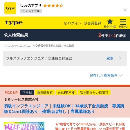
typeのアプリ
インストール
ログイン
会員登録
検討中(
0
)
MENU
2
求人検索結果
件中
1～2
件表示
フルスタックエンジニア × 交通費全額支給の転職・求人情報
フルスタックエンジニア／交通費全額支給
変更
保存した検索条件
PICK UP!
正社員
面接情報有
自己PR不要
話を聞きたい応募可
ＳＫサービス株式会社
初級インフラエンジニア｜未経験OK｜34歳以下全員面接｜専属講
師＆1on1面談あり｜残業ほぼ無し｜専属講師あり
★"現場で育てる"SESだから、成長スピードが段
違い★ 1ヶ月の専属研修×1年ごとの案件変更で最