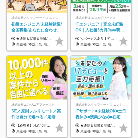
株式会社スタッフサービス エンジニアリング事業本部
株式会社まぁぶるずワークス
初級エンジニア/未経験歓迎/
ITエンジニア｜完全未経験
全国募集/あなたに合わせた
OK｜入社後3カ月Java研修
オリジナル研修をご用
｜リモート率8割以上｜充実
★通勤＆就業＆地域/住宅＆役職手当あり ★残業代は全額支給 ★選べる給与制度あり！ ■東京・神奈川・千葉・埼玉勤務の場合 月給24.5万円～55万円＋諸手当 （残業代は全額支給） (20,000円の地域/住宅手当込み) ■愛知・京都・大阪・兵庫勤務の場合 月給24万円以上＋諸手当 （残業代は全額支給） (15,000円の地域/住宅手当込み) ■茨城・栃木・群馬・静岡・三重・滋賀・広島・福岡勤務の場合 月給23.5万円以上＋諸手当 （残業代は全額支給） (10,000円の地域/住宅手当込み) ■北海道・宮城・山梨・長野・岐阜・奈良・和歌山・岡山勤務の場合 月給23万円以上＋諸手当 （残業代は全額支給） (5,000円の地域/住宅手当込み) ■その他のエリア勤務の場合 月給22.5万円以上＋諸手当 （残業代は全額支給） ※経験や能力を考慮し、当社規定により優遇します 【昇給：年一回実施】 【選べる給与制度】 ★収入を重視する方に… 「変動型人事制度」の選択も可能（派遣先からの評価に応じて収入アップ！） ※年2回のタイミングで希望者と面談の上決定します。
＼ボーナスあり！初年度から年収300万円以上／ ■月給25万円～35万円＋残業代全額支給＋各種手当＋賞与年1回 ◎経験・年齢・スキルなどを考慮し、できるだけ優遇します ◎試用期間中(3カ月)は契約社員で、月給21万円＋諸手当になります。 (試用期間中は残業が発生しません。その他の待遇に変更はありません) ----------------- ＼3つの評価軸！実力次第で早期収入アップ！／ 【1】スキル(IT理解、実装力、設計) 【2】実務力(現場評価、コミュ力、品質) 【3】姿勢(自走力、意欲、責任感) この3つの評価軸で、3カ月ごとに評価。社内グレードにより、給与が決まる明確な仕組みです。何ができれば給与が上がるのか分かりやすく、実力や努力次第で早期に収入を増やせます！ 【固定残業代について】 なし（残業代は、実際の労働時間に応じて別途全額支給）
意/AI・IoT/残業平均8時間
のキャリア支援｜残業月10h
東京都_神奈川県_埼玉県_千葉県_大阪府_愛知県_北海道_岩手県_宮城県_山形県_福島県_茨城県_栃木県_群馬県_山梨県_長野県_富山県_石川県_静岡県_岐阜県_三重県_兵庫県_京都府_滋賀県_奈良県_広島県_岡山県_山口県_愛媛県_福岡県_熊本県_長崎県
東京都_神奈川県_埼玉県_千葉県_大阪府_愛知県_北海道_青森県_岩手県_宮城県_秋田県_山形県_福島県_茨城県_栃木県_群馬県_新潟県_山梨県_長野県_富山県_石川県_福井県_静岡県_岐阜県_三重県_兵庫県_京都府_滋賀県_奈良県_和歌山県_広島県_岡山県_鳥取県_島根県_山口県_徳島県_香川県_愛媛県_高知県_福岡県_熊本県_佐賀県_長崎県_大分県_宮崎県_鹿児島県_沖縄県
株式会社エンジニアファースト
株式会社スタッフサービス エンジニアリング事業本部
SE／原則フルリモート／案
ITサポート■未経験OK■土日
件は自分で選べる／定着率
祝休み■残業少なめ■在宅実
93%／20～30代活躍中！
績あり■約900種類のスキル
【経験者】月給40万円～120万円(固定残業代含む)+各種手当 ★前職給与の総収入額を100％保証｜還元率84％〜100％ ★20代の平均年収570万円 ※月給には、みなし残業手当(月30時間／5万8000円以上)を含みます 超過分は別途追加支給 ※固定残業代は、時間外労働の有無に関わらず30時間分を、月5万8000円~15万7000円支給 ※上記を超える時間外労働分は追加で支給 【未経験者】月給21万円以上＋各種手当 固定残業なし(残業代発生分全額支給) ※6ヶ月の試用期間あり（※条件に変動なし） ▼単価連動性×還元率は84％～100％で収入の大幅UPが可能！ ・案件単価が月50万円の場合：年収417万円 ・案件単価が月70万円の場合：年収584万円 ・案件単価が月100万円の場合：年収834万円 ＜モデル年収＞ ▼400万円～500万円(入社初年度) ▼542万円～626万円(入社2年) ▼667万円～700万円(入社3年） ▼709万円～801万円(入社5年）
★通勤＆就業＆地域/住宅＆役職手当あり ★残業代は全額支給 ★選べる給与制度あり！ ■東京・神奈川・千葉・埼玉勤務の場合 月給24.5万円～55万円＋諸手当 （残業代は全額支給） (20,000円の地域/住宅手当込み) ■愛知・京都・大阪・兵庫勤務の場合 月給24万円以上＋諸手当 （残業代は全額支給） (15,000円の地域/住宅手当込み) ■茨城・栃木・群馬・静岡・三重・滋賀・広島・福岡勤務の場合 月給23.5万円以上＋諸手当 （残業代は全額支給） (10,000円の地域/住宅手当込み) ■北海道・宮城・山梨・長野・岐阜・奈良・和歌山・岡山勤務の場合 月給23万円以上＋諸手当 （残業代は全額支給） (5,000円の地域/住宅手当込み) ■その他のエリア勤務の場合 月給22.5万円以上＋諸手当 （残業代は全額支給） ※経験や能力を考慮し、当社規定により優遇します 【昇給：年一回実施】 【選べる給与制度】 ★収入を重視する方に… 「変動型人事制度」の選択も可能（派遣先からの評価に応じて収入アップ！） ※年2回のタイミングで希望者と面談の上決定します。
アップ講座あり■全国募集
東京都_神奈川県_埼玉県_千葉県_大阪府_愛知県_北海道_青森県_岩手県_宮城県_秋田県_山形県_福島県_茨城県_栃木県_群馬県_新潟県_山梨県_長野県_富山県_石川県_福井県_静岡県_岐阜県_三重県_兵庫県_京都府_滋賀県_奈良県_和歌山県_広島県_岡山県_鳥取県_島根県_山口県_徳島県_香川県_愛媛県_高知県_福岡県_熊本県_佐賀県_長崎県_大分県_宮崎県_鹿児島県_沖縄県
東京都_神奈川県_埼玉県_千葉県_大阪府_愛知県_北海道_岩手県_宮城県_山形県_福島県_茨城県_栃木県_群馬県_山梨県_長野県_富山県_石川県_静岡県_岐阜県_三重県_兵庫県_京都府_滋賀県_奈良県_広島県_岡山県_山口県_愛媛県_福岡県_熊本県_長崎県