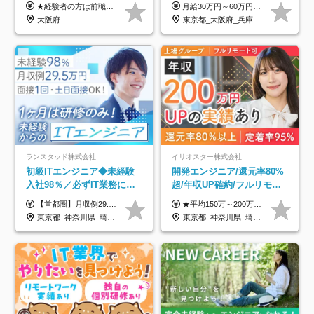
はない！｜ 不安を克服し、
ト案件多数*残業ほぼ0*通院
★経験者の方は前職の年収以上を保証します ★案件単価を開示した上で80％以上を還元します 月給25万円以上＋賞与年2回 ※経験や能力を考慮の上で優遇します ※試用期間が3ヶ月(その間の給与・待遇・雇用形態に変更はありません) ※月給には月20時間分のみなし残業手当(5万円)を含みます(超過分は別途支給) ★残業平均は月10時間以下ですので、毎月10時間分程度はお得です！
月給30万円～60万円+住宅手当+職能手当+役職手当+決算賞与+報奨金 ※経験・能力を考慮し、優遇します ※給与には20時間分のみなし時間外手当(3万7000円以上)を含みます(超過時間分は別途追加支給) ※試用期間3～6ヵ月あり(その間の給与、待遇に差異なし) ※場合によって契約社員での採用の可能性あり(面接時に応相談)
年収アップした社員の実例
のための半休制度あり
大阪府
東京都_大阪府_兵庫県_京都府_福岡県
ランスタッド株式会社
イリオスター株式会社
初級ITエンジニア◆未経験
開発エンジニア/還元率80%
入社98％／必ずIT業務に配
超/年収UP確約/フルリモ
属／月収例29.5万円／Web
OK/年休130日/平均残業7h/
【首都圏】月収例29.5万円（月給26万円＋諸手当） 【東海・関西】月収例28.5万円（月給25万円＋諸手当） 【九州】月収例26万円（月給23万円＋諸手当） ※経験・スキル・前職給与を踏まえ、総合的に判断して決定します。 例：首都圏 月収例31万円（月給27万円＋諸手当） ◆各種手当 ・通勤手当（上限4万円まで） ・残業代手当（1分単位で全額支給） ※固定残業代制は採用しておりません ・深夜勤務手当 ・資格取得支援（ランクに応じてお祝い金1万円～10万円を支給） ◆昇給：年1回 ◆補足 ・研修中1ヶ月間は、時給1670円となります。 ・試用期間6ヶ月あり。その間の待遇に変更はありません。 ※詳細は面接時にご案内します。
★平均150万～200万円年収UPを実現！ ★前職給与を100％保証！ ★案件内容の開示・明確な評価体制あり ⇒クライアント評価で即昇給を実現したケースも◎ ★年12回（毎月昇給チャンスあり） ■月給35万円～103万円 ※経験・能力・前職給与を考慮し、決定 ※上記給与には月30時間分(6万6500円以上)の固定残業代が含まれます。超過分は手当として別途支給します ※試用期間3ヶ月あり(期間中の給与・待遇面に差異はありません) ▼収入アップの実例をご紹介 ───────────── ★働き方改革をした30代男性（PG） 子どもが生まれたばかりなのに、忙しい現場で残業も月50～60時間が当たり前。 ⇒残業ほぼゼロ＆週3リモートの働き方に！しかも給与もアップ！ ★収入アップした30代男性（PM） 子供が3人いて家計も苦しく、残業代で稼ぐ日々… ⇒残業をたくさんしていた年収額より、100万円以上アップしました！
面接1回／土日面接可/SE
約2万件の案件から選択
東京都_神奈川県_埼玉県_千葉県_大阪府_愛知県_兵庫県_京都府_福岡県
東京都_神奈川県_埼玉県_千葉県_大阪府_愛知県_北海道_青森県_岩手県_宮城県_秋田県_山形県_福島県_茨城県_栃木県_群馬県_新潟県_山梨県_長野県_富山県_石川県_福井県_静岡県_岐阜県_三重県_兵庫県_京都府_滋賀県_奈良県_和歌山県_広島県_岡山県_鳥取県_島根県_山口県_徳島県_香川県_愛媛県_高知県_福岡県_熊本県_佐賀県_長崎県_大分県_宮崎県_鹿児島県_沖縄県