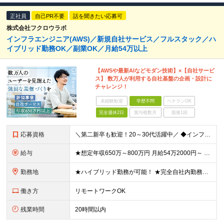
正社員
自己PR不要
話を聞きたい応募可
株式会社フクロウラボ
インフラエンジニア(AWS)／新規自社サービス／フルスタック／ハ
イブリッド勤務OK／副業OK／月給54万以上
【AWSや最新AIなどモダン技術】×【自社サービ
ス】 数万人が利用する自社基盤の企画・設計に
チャレンジ！
未経験歓迎
学歴不問
ベテランOK
完全週休2日
賞与複数月
面接1回
応募資格
＼第二新卒も歓迎！20～30代活躍中／ ◆インフラエンジニアとしてのご経験(AWS)が3年以上 ◆バックエンドエンジニアとしてのご経験(Go,TypeScriptのいずれか)が5年以上 ◆学歴不問
給与
★想定年収650万～800万円 月給54万2000円～ ※上記には固定残業代：14万1040円(固定残業時間45時間/月)を含みます ※超過分は別途支給します ※試用期間3ヵ月あり。期間中の給与・
勤務地
★ハイブリッド勤務が可能！ ★完全自社内勤務／客先常駐一切なし ◆東京都渋谷区南平台町16-28 Daiwa渋谷スクエア 3階 ※(変更の範囲)上記を除く当社関連勤務地
働き方
リモートワークOK
残業時間
20時間以内