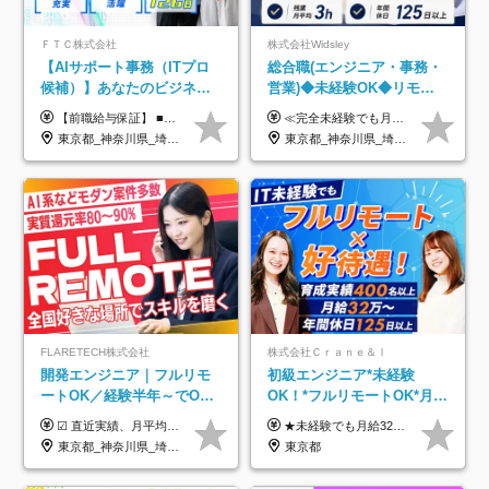
ＦＴＣ株式会社
株式会社Widsley
【AIサポート事務（ITプロ
総合職(エンジニア・事務・
候補）】あなたのビジネス
営業)◆未経験OK◆リモー
経験をAI業界で活かす◆IT
トあり◆残業月3h◆服装髪
【前職給与保証】 ■未経験者： 月給30万円～35万円 ■ローキャリア（経験目安1年程度）： 月給35万円～40万円 ■経験者（経験目安3年以上）： 月給40万円～60万円 ■即戦力（経験目安5年以上）： 月給45万円～80万円 ※上記金額には固定残業代30時間分 【未経験者5万5000円～7万3000円、 ローキャリア6万4000円～7万3000円、 経験者5万8000円～10万9000円、 即戦力8万2000円～14万5000円】を含みます。 ※30時間を超える場合は追加で全額支給します。 ※経験・能力・前職給与などを総合的に評価したうえでご納得いただけるよう個別決定。 未経験者の場合、前職給与とポテンシャルを査定のうえ決定いたします。 ※日本国内でのIT業界経験、または同等の実務経験と能力に応じて決定します。 ※前職給与は日本円かつ、日本国内での実績に基づき評価します。 【納得の評価システム】 ★クォーター毎に査定する評価制度導入！ 明確な評価基準で翌年度年収を上げましょう！ ★評価対象期間に在籍中のほとんどの社員が昇給し 年収アップを実現しています！ ★様々なインセンティブ制度を用意し多角的に正当評価しています！ ※試用期間6カ月（期間中の待遇等に差異なし）
≪完全未経験でも月給40万円以上も可能です！≫ -------------- 【1】ITエンジニア 月給26万円～50万円＋プロジェクト手当＋資格手当 【2】IT事務、営業事務 月給26万円～50万円＋プロジェクト手当＋資格手当 ≪【1】【2】共通≫ ★上記給与には固定残業代20時間分(月3万719円～)を含みます。残業が超過した場合は、追加支給します(残業は月平均3時間とほぼ発生しません。残業がなくても、固定残業代は支給されます) ★試用期間6ヵ月あり（期間中は月給23万1000円～。固定残業代20時間分3万719円～を含む／超過分は別途支給） -------------- 【3】SES営業、SaaS営業 月給30万円以上＋インセンティブ＋各種手当 ★上記給与には固定残業代45時間分(月7万6967円～)を含みます。残業が超過した場合は、追加支給します(残業は月平均3時間とほぼ発生しません。残業がなくても、固定残業代は支給されます) ★試用期間6ヵ月あり(期間中も給与や福利厚生は同じです)
未経験OK◆目指せるコンサ
型自由
東京都_神奈川県_埼玉県_千葉県
東京都_神奈川県_埼玉県_千葉県_大阪府_愛知県_北海道_青森県_岩手県_宮城県_秋田県_山形県_福島県_茨城県_栃木県_群馬県_新潟県_山梨県_長野県_富山県_石川県_福井県_静岡県_岐阜県_三重県_兵庫県_京都府_滋賀県_奈良県_和歌山県_広島県_岡山県_鳥取県_島根県_山口県_徳島県_香川県_愛媛県_高知県_福岡県_熊本県_佐賀県_長崎県_大分県_宮崎県_鹿児島県_沖縄県
ル
FLARETECH株式会社
株式会社Ｃｒａｎｅ＆Ｉ
開発エンジニア｜フルリモ
初級エンジニア*未経験
ートOK／経験半年～でOK
OK！*フルリモートOK*月給
／実質還元率80～90%／前
32万～*残業月9.8h*1ヶ月の
☑︎ 直近実績、月平均17,000円の昇給 ☑︎ 前職給与100%保証 ☑︎ 実質還元率80～90% ☑︎ 待機時も給与は満額支給 月給35万円～70万円＋交通費など各種手当 ※想定年収：4,200,000円～10,560,000円 ※経験・能力等を考慮の上で決定します。 ※上記金額には、みなし残業手当（50時間分・104,000円～212,000円）を含みます。超過分は別途追加支給します。 ┗残業時間は月平均10時間、多い時でも20時間程度と安定しております ★単価連動型の給与体系ではないため、万が一待機になってもその間の給与は満額支給しています。 ＜1年間の昇給事例をご紹介！＞ ・20代/フロントエンドエンジニア：月給274,000円→月給362,000円（＋88,000円/月） ・20代/iOSエンジニア：月給237,000円→月給287,000円（＋50,000円/月） ・20代/Androidエンジニア：月給316,000円→月給374,000円（＋58,000円/月） ・30代/Javaエンジニア（上流）：月給340,000円→月給418,000円（＋78,000円/月） ・30代/PMO：月給340,000円→月給418,000円（＋78,000円/月）
★未経験でも月給32万円スタート★ 月収32万円～35万円＋各種手当（資格手当だけで毎月15万の上乗せ実績あり！） ★資格手当豊富！1資格につき最大3万円支給 ★功績手当の導入で、毎月のお給与に上乗せで最大10万円支給している社員も！ ★1回の昇級で年収数十万UPも可 ★ゆくゆくは年収1000万以上も目指せる 年俸384万円～1,162万8,000円（12分割） ※経験・スキルを考慮の上決定します ※上記金額には固定残業代（月30h分・60,800円～66,500円）を含みます ※超過分は別途全額支給します ※試用期間2ヶ月間あり（その他待遇に差異はありません）
給保証／AI系など最先端案
研修*資格取得率100％
東京都_神奈川県_埼玉県_千葉県_大阪府_愛知県_北海道_青森県_岩手県_宮城県_秋田県_山形県_福島県_茨城県_栃木県_群馬県_新潟県_山梨県_長野県_富山県_石川県_福井県_静岡県_岐阜県_三重県_兵庫県_京都府_滋賀県_奈良県_和歌山県_広島県_岡山県_鳥取県_島根県_山口県_徳島県_香川県_愛媛県_高知県_福岡県_熊本県_佐賀県_長崎県_大分県_宮崎県_鹿児島県_沖縄県
東京都
件多数