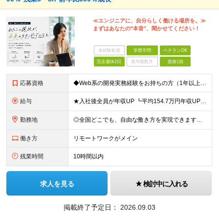
≪エンジニアに、自分らしく働ける場所を。≫
まずはあなたの"本音"、聞かせてください！
未経験歓迎
学歴不問
ベテランOK
完全週休2日
賞与複数月
面接1回
応募資格
◆Web系の開発実務経験をお持ちの方（1年以上） ◆学歴不問 ◆既卒・第二新卒OK ☆Tech Labの事業内容、ビジョンに共感できる⽅はぜひご応募ください！ ☆意欲重視の採用です！ 「経歴に自信が
給与
★入社後全員が年収UP ┗平均154.7万円年収UP！ ┗最大380万円UPの実績もあり 月給35万円～100万円＋決算賞与＋各種手当 【 給与イメージ 】 ◆経験1年以上…月給35万円～＋決算賞
勤務地
◎全国どこでも、自由な働き方を実現できます！ 全国のプロジェクト先やフルリモート環境での勤務も可能です。 ＼自由度の高い働き方、叶えます／ ・フルリモートで働きたい ・ハイブリットに働きたい ・家庭
働き方
リモートワークがメイン
残業時間
10時間以内
求人を見る
検討中に入れる
掲載終了予定日：
2026.09.03