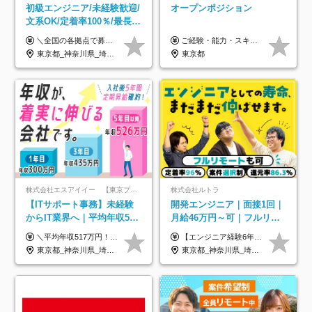
初級エンジニア/未経験歓迎/
オープンポジション
文系OK/定着率100％/最長1
年の自社ITスクール研修あ
＼全国の各拠点で募集中！／ 給与は以下の通り、勤務地により異なります。 札幌：月給23万円～27万円 仙台：月給22万円～26万円 新潟：月給22万円～26万円 東京：月給26万円～30万円 大阪：月給24万円～29万円 福岡：月給23.5万円～27万円 沖縄：月給21万円～26万円 ◎給与は知識や経験を考慮して決定します。 ◎残業は別途全額支給します。 ◎試用期間12カ月あり（給与は以下の通りです。その他条件に変更はありません） （試用期間の給与） 札幌：月給18.6万円～ 仙台：月給19万円～ 新潟：月給18万円～ 東京：月給22万円～ 大阪：月給20.8万円～ 福岡：月給19万円～ 沖縄：月給18万円～
ご経験・能力・スキル等により、当社基準にて優遇・相談のうえ決定いたします。
り/年休130日
東京都_神奈川県_埼玉県_千葉県_大阪府_愛知県_北海道_青森県_岩手県_宮城県_秋田県_山形県_福島県_茨城県_栃木県_群馬県_新潟県_山梨県_長野県_富山県_石川県_福井県_静岡県_岐阜県_三重県_兵庫県_京都府_滋賀県_奈良県_和歌山県_広島県_岡山県_鳥取県_島根県_山口県_徳島県_香川県_愛媛県_高知県_福岡県_熊本県_佐賀県_長崎県_大分県_宮崎県_鹿児島県_沖縄県
東京都
株式会社エスアイイー 【東京プロマーケット上場】
株式会社ルトラ
【ITサポート事務】未経験
開発エンジニア｜面接1回｜
からIT業界へ｜平均年収517
月給46万円～可｜フルリモ
万円｜ホワイト企業認定｜
ートも可｜案件選択制｜定
＼平均年収517万円！入社5年目まで毎年必ず昇給／ ■賞与年3回 ■年収800万円以上も可 ■入社3年以上の平均年収469.2万円 月給23万2000円以上＋賞与年3回＋各種手当 ☆入社5年目まで最大1万5000円の定期昇給を確約 ┃各種手当充実 ・規定の資格を取得すれば、2000円～5万円を毎月支給（2万4000円～60万円／年） ・研修中に取得した取得率95％の資格でも研修後の給料UP ※月給は年齢・経験・能力を考慮して、優遇いたします ※上記月給金額は固定残業代（20時間/3万1300円円以上）を含み、超過分は別途支給いたします ※試用期間（6ヶ月）は月給に変動はありますが、その他待遇に差異はありません ├入社後1ヶ月～3ヶ月間は、月給20万1900円となります └上記金額は固定残業代（10時間／1万6000円）を含み、超過分は別途支給いたします
【エンジニア経験6年以上の方】 月給46万円～100万円（固定残業代含む） ※上記月給には月30時間分の固定残業代（月8万7,400円～月19万円）を含む。超過分は全額支給。 【エンジニア経験4年以上の方】 月給42万円～100万円（固定残業代含む） ※上記月給には月30時間分の固定残業代（月7万9,800円～月19万円）を含む。超過分は全額支給。 【エンジニア経験4年未満の方】 月給38万円～100万円（固定残業代含む） ※上記月給には月30時間分の固定残業代（月7万2,200円～月19万円）を含む。超過分は全額支給。 ※経験、スキル、前職給与などを踏まえて決定。 ◆ルトラの給与制度のポイント！◆ ・社員の95%が入社時に年収UP！最高で300万円UPの実績も ・平均還元率86.3%（交通費・住宅手当・会社負担分の社保も含む） ・人柄やポテンシャルを評価し、スキル以上の希望年収を提示することも ・退職金制度やリファラル手当（平均50万円）あり
年休134日｜リモートOK
着率96％以上｜副業OK｜住
東京都_神奈川県_埼玉県_千葉県_大阪府_愛知県_北海道_青森県_岩手県_宮城県_秋田県_山形県_福島県_茨城県_栃木県_群馬県_新潟県_山梨県_長野県_富山県_石川県_福井県_静岡県_岐阜県_三重県_兵庫県_京都府_滋賀県_奈良県_和歌山県_広島県_岡山県_鳥取県_島根県_山口県_徳島県_香川県_愛媛県_高知県_福岡県_熊本県_佐賀県_長崎県_大分県_宮崎県_鹿児島県_沖縄県
東京都_神奈川県_埼玉県_千葉県_大阪府_愛知県_北海道_青森県_岩手県_宮城県_秋田県_山形県_福島県_茨城県_栃木県_群馬県_新潟県_山梨県_長野県_富山県_石川県_福井県_静岡県_岐阜県_三重県_兵庫県_京都府_滋賀県_奈良県_和歌山県_広島県_岡山県_鳥取県_島根県_山口県_徳島県_香川県_愛媛県_高知県_福岡県_熊本県_佐賀県_長崎県_大分県_宮崎県_鹿児島県_沖縄県
宅手当