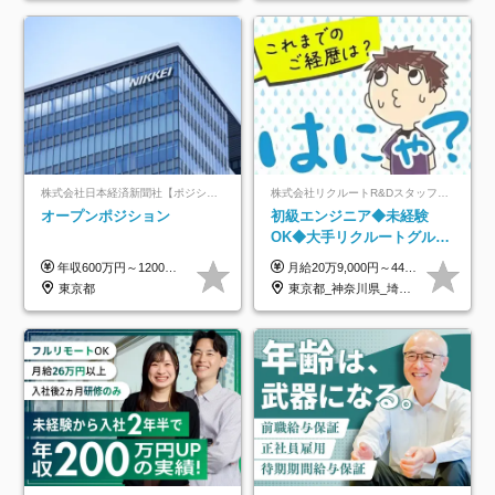
株式会社日本経済新聞社【ポジションマッチ登録】
株式会社リクルートR&Dスタッフィング【リクルートグループ】
オープンポジション
初級エンジニア◆未経験
OK◆大手リクルートグルー
プ正社員◆独自の教育体制
年収600万円～1200万円 ※上記年収は、想定年収です。住居費補助、子手当などの各種手当を含む金額です。 ※経験・能力等を考慮の上、当社規定により決定します。
月給20万9,000円～44万円 ※試用期間6カ月あり（期間中の待遇に変更なし） ※経験・能力・前給を考慮の上、決定いたします ※時間外手当100％支給 ※派遣就業先が変更となる場合には、就業規則、労使協定等に基づき賃金が変更となる可能性があります
◆住宅手当制度あり/s
東京都
東京都_神奈川県_埼玉県_千葉県_大阪府_愛知県_青森県_岩手県_宮城県_秋田県_山形県_福島県_茨城県_栃木県_群馬県_山梨県_長野県_福井県_静岡県_岐阜県_三重県_兵庫県_京都府_滋賀県_奈良県_広島県_岡山県_山口県_香川県_福岡県_熊本県_佐賀県_長崎県_大分県_宮崎県_鹿児島県