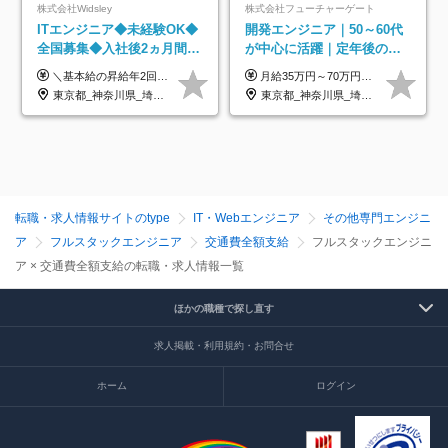
株式会社Widsley
株式会社フューチャーゲート
ITエンジニア◆未経験OK◆
開発エンジニア｜50～60代
全国募集◆入社後2ヵ月間は
が中心に活躍｜定年後の給
研修のみ◆フルリモート
与減ナシ｜年収50万円アッ
＼基本給の昇給年2回＆プロジェクト手当による昇給年12回！！／ 【経験者の場合】 月給33万円～70万円＋プロジェクト手当＋資格手当 ★スキルや経験を考慮の上、優遇します ★上記給与には固定残業代20時間分(月4万3883円～)を含みます。残業が超過した場合は、追加支給します(残業は月平均3時間とほぼ発生しません。残業がなくても、固定残業代は支給されます) ★試用期間中も、月給や福利厚生等は同じです ---------- 【未経験者の場合】 月給26万円～50万円＋プロジェクト手当＋資格手当 ★スキルや経験を考慮の上、優遇します ★上記給与には固定残業代20時間分(月3万719円～)を含みます。残業が超過した場合は、追加支給します(残業は月平均3時間とほぼ発生しません。残業がなくても、固定残業代は支給されます) ★試用期間6ヵ月あり ・1ヶ月目～：月給23万円～ ・2ヶ月目～6ヶ月目：月給23万円～＋プロジェクト手当1～3万円 （上記給与にはそれぞれ固定残業代20時間分(月3万719円～)を含み、超過した場合は追加支給します。） ---------- 【プロジェクト手当について】 参画するプロジェクトの単価に応じて毎月の歩合給を支給します 業界内でもトップクラスの高還元です！
月給35万円～70万円（固定残業代30時間分63,869円～を含む）+賞与年1回 ※30時間を超える分は別途支給します ●これまでのご経験・スキル・前職給与をできる限り考慮します ●待機期間も給与を100％支給します ●試用期間中も給与や福利厚生は同じです ≪年収を維持しながら長く働けます！≫ 一般的な企業では55歳や60歳を機に年収が下がりますが、 当社は役職などではなく「スキルや経験」で評価。 エンジニアとして長く働きながら あなたにふさわしい年収を維持できます！
OK◆残業月3h◆服装髪型自
プ実績／昇給率92％（直近3
東京都_神奈川県_埼玉県_千葉県_大阪府_愛知県_北海道_青森県_岩手県_宮城県_秋田県_山形県_福島県_茨城県_栃木県_群馬県_新潟県_山梨県_長野県_富山県_石川県_福井県_静岡県_岐阜県_三重県_兵庫県_京都府_滋賀県_奈良県_和歌山県_広島県_岡山県_鳥取県_島根県_山口県_徳島県_香川県_愛媛県_高知県_福岡県_熊本県_佐賀県_長崎県_大分県_宮崎県_鹿児島県_沖縄県
東京都_神奈川県_埼玉県_千葉県
由
年）
転職・求人情報サイトのtype
IT・Webエンジニア
その他専門エンジニ
ア
フルスタックエンジニア
交通費全額支給
フルスタックエンジニ
ア × 交通費全額支給の転職・求人情報一覧
ほかの職種で探し直す
求人掲載・利用規約・お問合せ
ホーム
ログイン