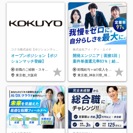
コクヨ株式会社【ポジションマッチ登録】
株式会社アイ・ディ・エイチ
オープンポジション【ポジ
開発エンジニア｜面接1回｜
ションマッチ登録】
案件単価還元率83％｜給与
UP保証｜年休140日｜在宅
前職のご経験・スキル等を考慮して決定します。
前職給与＋αの収入を保証 月給42万円～120万円＋各種手当＋賞与 給与基準が明確かつ高還元です。 一人ひとりが安定した環境のもと、長く活躍できる職場を目指しています。 ※平均年収650万円 ・還元率83％ ・各種手当について 職能手当／職務手当／資格手当／営業手当 など ※前職での経験・能力、給与などを考慮の上、当社規定により優遇いたします ※試用期間あり（3ヶ月／期間中の条件に変動はありません） ※上記金額には固定残業代（78,948円～225,564円/月30時間分）を含みます 超過分は別途全額支給いたします ・年収UPを保証 過去には転職時に〈年収200万円UP〉したエンジニアも在籍しています。入社時だけでなく、入社後も安心の給与水準で働ける環境です。キャリアや技術力が正当に評価されていないと感じていたら、一度面接でお話ししましょう！ 当社では管理職の人数は最低限にし、無駄な管理をしません。その費用削減分を社員の給与に還元しています！
利用率9割｜独立支援・副業
東京都_大阪府
東京都_神奈川県_埼玉県_千葉県_大阪府_愛知県_北海道_青森県_岩手県_宮城県_秋田県_山形県_福島県_茨城県_栃木県_群馬県_新潟県_山梨県_長野県_富山県_石川県_福井県_静岡県_岐阜県_三重県_兵庫県_京都府_滋賀県_奈良県_和歌山県_広島県_岡山県_鳥取県_島根県_山口県_徳島県_香川県_愛媛県_高知県_福岡県_熊本県_佐賀県_長崎県_大分県_宮崎県_鹿児島県_沖縄県
制度