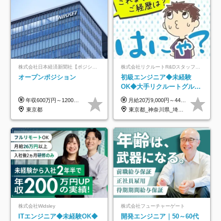
株式会社日本経済新聞社【ポジションマッチ登録】
株式会社リクルートR&Dスタッフィング【リクルートグループ】
オープンポジション
初級エンジニア◆未経験
OK◆大手リクルートグルー
プ正社員◆独自の教育体制
年収600万円～1200万円 ※上記年収は、想定年収です。住居費補助、子手当などの各種手当を含む金額です。 ※経験・能力等を考慮の上、当社規定により決定します。
月給20万9,000円～44万円 ※試用期間6カ月あり（期間中の待遇に変更なし） ※経験・能力・前給を考慮の上、決定いたします ※時間外手当100％支給 ※派遣就業先が変更となる場合には、就業規則、労使協定等に基づき賃金が変更となる可能性があります
◆住宅手当制度あり/s
東京都
東京都_神奈川県_埼玉県_千葉県_大阪府_愛知県_青森県_岩手県_宮城県_秋田県_山形県_福島県_茨城県_栃木県_群馬県_山梨県_長野県_福井県_静岡県_岐阜県_三重県_兵庫県_京都府_滋賀県_奈良県_広島県_岡山県_山口県_香川県_福岡県_熊本県_佐賀県_長崎県_大分県_宮崎県_鹿児島県
株式会社Widsley
株式会社フューチャーゲート
ITエンジニア◆未経験OK◆
開発エンジニア｜50～60代