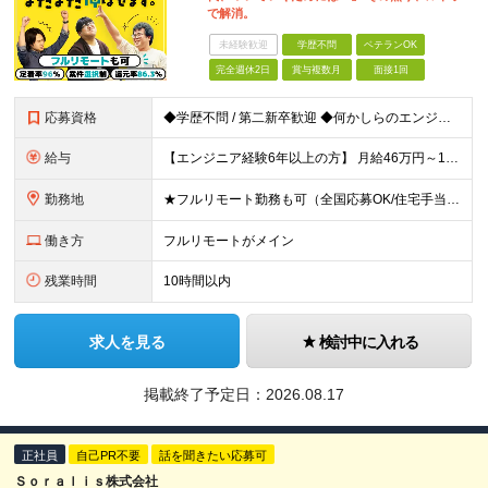
で解消。
未経験歓迎
学歴不問
ベテランOK
完全週休2日
賞与複数月
面接1回
応募資格
◆学歴不問 / 第二新卒歓迎 ◆何かしらのエンジニア経験をお持ちの方 （言語・期間・フェーズ不問） 経験浅めの方も遠慮なくご応募ください！ ■入社前Q＆A ────── ◎実力に見合った報酬が手に
給与
【エンジニア経験6年以上の方】 月給46万円～100万円（固定残業代含む） ※上記月給には月30時間分の固定残業代（月8万7,400円～月19万円）を含む。超過分は全額支給。 【エンジニア経験4年以
勤務地
★フルリモート勤務も可（全国応募OK/住宅手当を支給します） ※案件によって常駐が必要になる場合があります。 ※希望がない限り、転勤はありません ※U・Iターン歓迎 ★ルトラの社員は全国各地で活躍中
働き方
フルリモートがメイン
残業時間
10時間以内
求人を見る
検討中に入れる
掲載終了予定日：
2026.08.17
正社員
自己PR不要
話を聞きたい応募可
Ｓｏｒａｌｉｓ株式会社