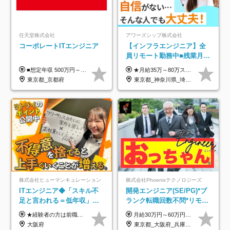
任天堂株式会社
アワーズシップ株式会社
コーポレートITエンジニア
【インフラエンジニア】全
員リモート勤務中■残業月
3h■最大3ヶ月の連休あり■
■想定年収 500万円～900万円 月給制 月給278,000円～ ※残業が発生した場合、残業代を別途全額支給します ※試用期間2ヶ月あり(待遇や給与に差異はありません)
★月給35万～80万スタートも可 【未経験の方】 ■月給26万～80万＋賞与年2回（年2ヶ月分） 【何かしらのインフラエンジニア経験をお持ちの方】 ■月給35万～80万＋賞与年2回（年2ヶ月分） ※スキル・経験などを考慮し決定します ※試用期間6ヶ月あり。期間中は契約社員となります。その他の待遇に差異はありません（試用期間終了後、昇給の可能性あり） ※上記金額には固定残業代（月30時間分／4万9600円～15万2600円）を含みます。超過分は別途支給いたします。 ＼頑張りはインセンティブで還元！／ クライアントに貢献度を評価され、当社のエンジニアが追加で案件に参画することになるなど、会社にとって利益になる行動はしっかり評価します。 会社の成長に貢献できていることを実感でき、「もっと頑張ろう」と思える体制づくりを整えています！
年休126日■20～30代活躍
東京都_京都府
東京都_神奈川県_埼玉県_千葉県_大阪府
中！
株式会社ヒューマンキュレーション
株式会社Phoenixテクノロジーズ
ITエンジニア◆「スキル不
開発エンジニア(SE/PG)*ブ
足と言われる＝低年収」で
ランク転職回数不問*リモー
はない！｜ 不安を克服し、
ト案件多数*残業ほぼ0*通院
★経験者の方は前職の年収以上を保証します ★案件単価を開示した上で80％以上を還元します 月給25万円以上＋賞与年2回 ※経験や能力を考慮の上で優遇します ※試用期間が3ヶ月(その間の給与・待遇・雇用形態に変更はありません) ※月給には月20時間分のみなし残業手当(5万円)を含みます(超過分は別途支給) ★残業平均は月10時間以下ですので、毎月10時間分程度はお得です！
月給30万円～60万円+住宅手当+職能手当+役職手当+決算賞与+報奨金 ※経験・能力を考慮し、優遇します ※給与には20時間分のみなし時間外手当(3万7000円以上)を含みます(超過時間分は別途追加支給) ※試用期間3～6ヵ月あり(その間の給与、待遇に差異なし) ※場合によって契約社員での採用の可能性あり(面接時に応相談)
年収アップした社員の実例
のための半休制度あり
大阪府
東京都_大阪府_兵庫県_京都府_福岡県