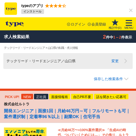
typeのアプリ
インストール
ログイン
会員登録
検討中(
0
)
MENU
2
求人検索結果
件中
1～2
件表示
テックリード・リードエンジニア × 山口県の転職・求人情報
テックリード・リードエンジニア／山口県
変更
保存した検索条件
PICK UP!
NEW
正社員
面接情報有
自己PR不要
話を聞きたい応募可
株式会社ルトラ
開発エンジニア｜面接1回｜月給46万円～可｜フルリモートも可｜
案件選択制｜定着率96％以上｜副業OK｜住宅手当
≪月給46万〜×100%案件選択≫ 「生成AIの時
代、ついていくためには…」 その焦り、ルトラ