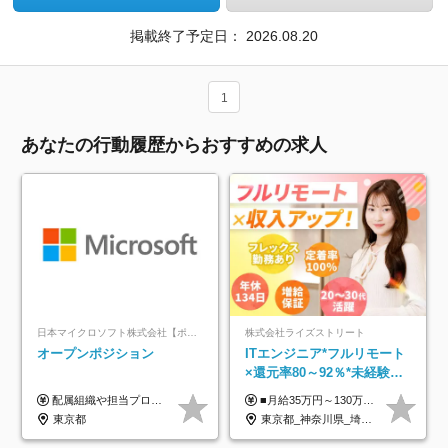
掲載終了予定日：
2026.08.20
1
あなたの行動履歴からおすすめの求人
日本マイクロソフト株式会社【ポジションマッチ登録】
株式会社ライズストリート
オープンポジション
ITエンジニア*フルリモート
×還元率80～92％*未経験歓
迎*年休134日*月給35万～*
配属組織や担当プロジェクトにより異なります。 ▼参考情報 ----------------------- 年俸650万～（1/12を月々支給） ※経験、能力を考慮の上、当社規定により優遇いたします。 ※時間外、休日出勤、深夜手当に対する賃金も基本年俸に含みます。
■月給35万円～130万円＋賞与年2回＋各種手当 ※システムエンジニアの経験をお持ちの方は月給41万円以上＋賞与年2回（108万円～）＋手当 ■単価（年収）アップのチャンスは最大年12回 ※残業代は1分単位で100％全額支給。サービス残業などは一切ありません ※試用期間6ヵ月（試用期間中の待遇・給与に差はありません）
定着率100%
東京都
東京都_神奈川県_埼玉県_千葉県_大阪府_愛知県_北海道_青森県_岩手県_宮城県_秋田県_山形県_福島県_茨城県_栃木県_群馬県_新潟県_山梨県_長野県_富山県_石川県_福井県_静岡県_岐阜県_三重県_兵庫県_京都府_滋賀県_奈良県_和歌山県_広島県_岡山県_鳥取県_島根県_山口県_徳島県_香川県_愛媛県_高知県_福岡県_熊本県_佐賀県_長崎県_大分県_宮崎県_鹿児島県_沖縄県