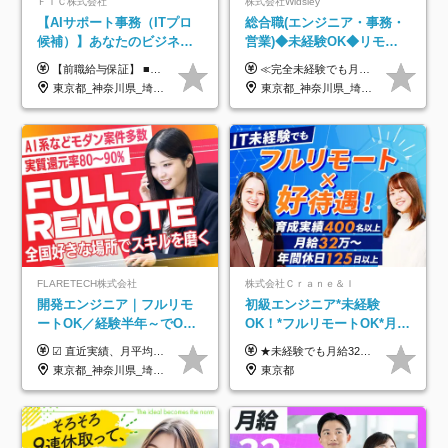
ＦＴＣ株式会社
株式会社Widsley
【AIサポート事務（ITプロ
総合職(エンジニア・事務・
候補）】あなたのビジネス
営業)◆未経験OK◆リモー
経験をAI業界で活かす◆IT
トあり◆残業月3h◆服装髪
【前職給与保証】 ■未経験者： 月給30万円～35万円 ■ローキャリア（経験目安1年程度）： 月給35万円～40万円 ■経験者（経験目安3年以上）： 月給40万円～60万円 ■即戦力（経験目安5年以上）： 月給45万円～80万円 ※上記金額には固定残業代30時間分 【未経験者5万5000円～7万3000円、 ローキャリア6万4000円～7万3000円、 経験者5万8000円～10万9000円、 即戦力8万2000円～14万5000円】を含みます。 ※30時間を超える場合は追加で全額支給します。 ※経験・能力・前職給与などを総合的に評価したうえでご納得いただけるよう個別決定。 未経験者の場合、前職給与とポテンシャルを査定のうえ決定いたします。 ※日本国内でのIT業界経験、または同等の実務経験と能力に応じて決定します。 ※前職給与は日本円かつ、日本国内での実績に基づき評価します。 【納得の評価システム】 ★クォーター毎に査定する評価制度導入！ 明確な評価基準で翌年度年収を上げましょう！ ★評価対象期間に在籍中のほとんどの社員が昇給し 年収アップを実現しています！ ★様々なインセンティブ制度を用意し多角的に正当評価しています！ ※試用期間6カ月（期間中の待遇等に差異なし）
≪完全未経験でも月給40万円以上も可能です！≫ -------------- 【1】ITエンジニア 月給26万円～50万円＋プロジェクト手当＋資格手当 【2】IT事務、営業事務 月給26万円～50万円＋プロジェクト手当＋資格手当 ≪【1】【2】共通≫ ★上記給与には固定残業代20時間分(月3万719円～)を含みます。残業が超過した場合は、追加支給します(残業は月平均3時間とほぼ発生しません。残業がなくても、固定残業代は支給されます) ★試用期間6ヵ月あり（期間中は月給23万1000円～。固定残業代20時間分3万719円～を含む／超過分は別途支給） -------------- 【3】SES営業、SaaS営業 月給30万円以上＋インセンティブ＋各種手当 ★上記給与には固定残業代45時間分(月7万6967円～)を含みます。残業が超過した場合は、追加支給します(残業は月平均3時間とほぼ発生しません。残業がなくても、固定残業代は支給されます) ★試用期間6ヵ月あり(期間中も給与や福利厚生は同じです)
未経験OK◆目指せるコンサ
型自由
東京都_神奈川県_埼玉県_千葉県
東京都_神奈川県_埼玉県_千葉県_大阪府_愛知県_北海道_青森県_岩手県_宮城県_秋田県_山形県_福島県_茨城県_栃木県_群馬県_新潟県_山梨県_長野県_富山県_石川県_福井県_静岡県_岐阜県_三重県_兵庫県_京都府_滋賀県_奈良県_和歌山県_広島県_岡山県_鳥取県_島根県_山口県_徳島県_香川県_愛媛県_高知県_福岡県_熊本県_佐賀県_長崎県_大分県_宮崎県_鹿児島県_沖縄県
ル
FLARETECH株式会社
株式会社Ｃｒａｎｅ＆Ｉ
開発エンジニア｜フルリモ
初級エンジニア*未経験
ートOK／経験半年～でOK
OK！*フルリモートOK*月給
／実質還元率80～90%／前
32万～*残業月9.8h*1ヶ月の
☑︎ 直近実績、月平均17,000円の昇給 ☑︎ 前職給与100%保証 ☑︎ 実質還元率80～90% ☑︎ 待機時も給与は満額支給 月給35万円～70万円＋交通費など各種手当 ※想定年収：4,200,000円～10,560,000円 ※経験・能力等を考慮の上で決定します。 ※上記金額には、みなし残業手当（50時間分・104,000円～212,000円）を含みます。超過分は別途追加支給します。 ┗残業時間は月平均10時間、多い時でも20時間程度と安定しております ★単価連動型の給与体系ではないため、万が一待機になってもその間の給与は満額支給しています。 ＜1年間の昇給事例をご紹介！＞ ・20代/フロントエンドエンジニア：月給274,000円→月給362,000円（＋88,000円/月） ・20代/iOSエンジニア：月給237,000円→月給287,000円（＋50,000円/月） ・20代/Androidエンジニア：月給316,000円→月給374,000円（＋58,000円/月） ・30代/Javaエンジニア（上流）：月給340,000円→月給418,000円（＋78,000円/月） ・30代/PMO：月給340,000円→月給418,000円（＋78,000円/月）
★未経験でも月給32万円スタート★ 月収32万円～35万円＋各種手当（資格手当だけで毎月15万の上乗せ実績あり！） ★資格手当豊富！1資格につき最大3万円支給 ★功績手当の導入で、毎月のお給与に上乗せで最大10万円支給している社員も！ ★1回の昇級で年収数十万UPも可 ★ゆくゆくは年収1000万以上も目指せる 年俸384万円～1,162万8,000円（12分割） ※経験・スキルを考慮の上決定します ※上記金額には固定残業代（月30h分・60,800円～66,500円）を含みます ※超過分は別途全額支給します ※試用期間2ヶ月間あり（その他待遇に差異はありません）
給保証／AI系など最先端案
研修*資格取得率100％
東京都_神奈川県_埼玉県_千葉県_大阪府_愛知県_北海道_青森県_岩手県_宮城県_秋田県_山形県_福島県_茨城県_栃木県_群馬県_新潟県_山梨県_長野県_富山県_石川県_福井県_静岡県_岐阜県_三重県_兵庫県_京都府_滋賀県_奈良県_和歌山県_広島県_岡山県_鳥取県_島根県_山口県_徳島県_香川県_愛媛県_高知県_福岡県_熊本県_佐賀県_長崎県_大分県_宮崎県_鹿児島県_沖縄県
東京都
件多数