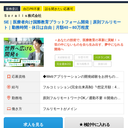
業務委託
自己PR不要
話を聞きたい応募可
Ｓｏｒａｌｉｓ株式会社
SE｜医療者向け国際教育プラットフォーム開発｜原則フルリモー
ト｜勤務時間・休日は自由｜月額40～80万程度
＜あなたの技術で、医療教育の革新に貢献！＞
世の中にないものを自ら生み出す、夢中になれる
開発へ
未経験歓迎
学歴不問
ベテランOK
完全週休2日
賞与複数月
面接1回
応募資格
◆Webアプリケーションの開発経験をお持ちの方（年数不問） ◆大卒以上 ◆英語での日常会話ができる方
給与
フルコミッション(完全出来高制) ┗想定月額：40万円～80万円 ┗稼働日数や時間は全て自由。自分のペースで働けます。 【収益モデル】 月20〜40時間稼働：月額15〜30万円 ※試用期間はありませ
勤務地
原則フルリモートワークOK／通勤不要 ※開発の熱量を共有するため、出社できる範囲にお住まいの方を想定。 ◆オフィス 東京都港区高輪3丁目25-29 Ave.Takanawa 5階エキスパートオフィス
働き方
フルリモートがメイン
求人を見る
検討中に入れる