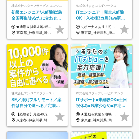
株式会社スタッフサービス エンジニアリング事業本部
株式会社まぁぶるずワークス
初級エンジニア/未経験歓迎/
ITエンジニア｜完全未経験
全国募集/あなたに合わせた
OK｜入社後3カ月Java研修
オリジナル研修をご用
｜リモート率8割以上｜充実
★通勤＆就業＆地域/住宅＆役職手当あり ★残業代は全額支給 ★選べる給与制度あり！ ■東京・神奈川・千葉・埼玉勤務の場合 月給24.5万円～55万円＋諸手当 （残業代は全額支給） (20,000円の地域/住宅手当込み) ■愛知・京都・大阪・兵庫勤務の場合 月給24万円以上＋諸手当 （残業代は全額支給） (15,000円の地域/住宅手当込み) ■茨城・栃木・群馬・静岡・三重・滋賀・広島・福岡勤務の場合 月給23.5万円以上＋諸手当 （残業代は全額支給） (10,000円の地域/住宅手当込み) ■北海道・宮城・山梨・長野・岐阜・奈良・和歌山・岡山勤務の場合 月給23万円以上＋諸手当 （残業代は全額支給） (5,000円の地域/住宅手当込み) ■その他のエリア勤務の場合 月給22.5万円以上＋諸手当 （残業代は全額支給） ※経験や能力を考慮し、当社規定により優遇します 【昇給：年一回実施】 【選べる給与制度】 ★収入を重視する方に… 「変動型人事制度」の選択も可能（派遣先からの評価に応じて収入アップ！） ※年2回のタイミングで希望者と面談の上決定します。
＼ボーナスあり！初年度から年収300万円以上／ ■月給25万円～35万円＋残業代全額支給＋各種手当＋賞与年1回 ◎経験・年齢・スキルなどを考慮し、できるだけ優遇します ◎試用期間中(3カ月)は契約社員で、月給21万円＋諸手当になります。 (試用期間中は残業が発生しません。その他の待遇に変更はありません) ----------------- ＼3つの評価軸！実力次第で早期収入アップ！／ 【1】スキル(IT理解、実装力、設計) 【2】実務力(現場評価、コミュ力、品質) 【3】姿勢(自走力、意欲、責任感) この3つの評価軸で、3カ月ごとに評価。社内グレードにより、給与が決まる明確な仕組みです。何ができれば給与が上がるのか分かりやすく、実力や努力次第で早期に収入を増やせます！ 【固定残業代について】 なし（残業代は、実際の労働時間に応じて別途全額支給）
意/AI・IoT/残業平均8時間
のキャリア支援｜残業月10h
東京都_神奈川県_埼玉県_千葉県_大阪府_愛知県_北海道_岩手県_宮城県_山形県_福島県_茨城県_栃木県_群馬県_山梨県_長野県_富山県_石川県_静岡県_岐阜県_三重県_兵庫県_京都府_滋賀県_奈良県_広島県_岡山県_山口県_愛媛県_福岡県_熊本県_長崎県
東京都_神奈川県_埼玉県_千葉県_大阪府_愛知県_北海道_青森県_岩手県_宮城県_秋田県_山形県_福島県_茨城県_栃木県_群馬県_新潟県_山梨県_長野県_富山県_石川県_福井県_静岡県_岐阜県_三重県_兵庫県_京都府_滋賀県_奈良県_和歌山県_広島県_岡山県_鳥取県_島根県_山口県_徳島県_香川県_愛媛県_高知県_福岡県_熊本県_佐賀県_長崎県_大分県_宮崎県_鹿児島県_沖縄県
株式会社エンジニアファースト
株式会社スタッフサービス エンジニアリング事業本部
SE／原則フルリモート／案
ITサポート■未経験OK■土日
件は自分で選べる／定着率
祝休み■残業少なめ■在宅実
93%／20～30代活躍中！
績あり■約900種類のスキル
【経験者】月給40万円～120万円(固定残業代含む)+各種手当 ★前職給与の総収入額を100％保証｜還元率84％〜100％ ★20代の平均年収570万円 ※月給には、みなし残業手当(月30時間／5万8000円以上)を含みます 超過分は別途追加支給 ※固定残業代は、時間外労働の有無に関わらず30時間分を、月5万8000円~15万7000円支給 ※上記を超える時間外労働分は追加で支給 【未経験者】月給21万円以上＋各種手当 固定残業なし(残業代発生分全額支給) ※6ヶ月の試用期間あり（※条件に変動なし） ▼単価連動性×還元率は84％～100％で収入の大幅UPが可能！ ・案件単価が月50万円の場合：年収417万円 ・案件単価が月70万円の場合：年収584万円 ・案件単価が月100万円の場合：年収834万円 ＜モデル年収＞ ▼400万円～500万円(入社初年度) ▼542万円～626万円(入社2年) ▼667万円～700万円(入社3年） ▼709万円～801万円(入社5年）
★通勤＆就業＆地域/住宅＆役職手当あり ★残業代は全額支給 ★選べる給与制度あり！ ■東京・神奈川・千葉・埼玉勤務の場合 月給24.5万円～55万円＋諸手当 （残業代は全額支給） (20,000円の地域/住宅手当込み) ■愛知・京都・大阪・兵庫勤務の場合 月給24万円以上＋諸手当 （残業代は全額支給） (15,000円の地域/住宅手当込み) ■茨城・栃木・群馬・静岡・三重・滋賀・広島・福岡勤務の場合 月給23.5万円以上＋諸手当 （残業代は全額支給） (10,000円の地域/住宅手当込み) ■北海道・宮城・山梨・長野・岐阜・奈良・和歌山・岡山勤務の場合 月給23万円以上＋諸手当 （残業代は全額支給） (5,000円の地域/住宅手当込み) ■その他のエリア勤務の場合 月給22.5万円以上＋諸手当 （残業代は全額支給） ※経験や能力を考慮し、当社規定により優遇します 【昇給：年一回実施】 【選べる給与制度】 ★収入を重視する方に… 「変動型人事制度」の選択も可能（派遣先からの評価に応じて収入アップ！） ※年2回のタイミングで希望者と面談の上決定します。
アップ講座あり■全国募集
東京都_神奈川県_埼玉県_千葉県_大阪府_愛知県_北海道_青森県_岩手県_宮城県_秋田県_山形県_福島県_茨城県_栃木県_群馬県_新潟県_山梨県_長野県_富山県_石川県_福井県_静岡県_岐阜県_三重県_兵庫県_京都府_滋賀県_奈良県_和歌山県_広島県_岡山県_鳥取県_島根県_山口県_徳島県_香川県_愛媛県_高知県_福岡県_熊本県_佐賀県_長崎県_大分県_宮崎県_鹿児島県_沖縄県
東京都_神奈川県_埼玉県_千葉県_大阪府_愛知県_北海道_岩手県_宮城県_山形県_福島県_茨城県_栃木県_群馬県_山梨県_長野県_富山県_石川県_静岡県_岐阜県_三重県_兵庫県_京都府_滋賀県_奈良県_広島県_岡山県_山口県_愛媛県_福岡県_熊本県_長崎県