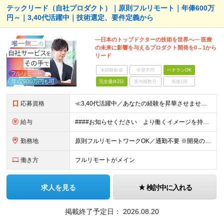
テックリード（自社プロダクト）｜原則フルリモート｜年俸600万
円～｜3,40代活躍中｜技術選定、要件定義から
―日本のトップドクターの技術を世界へ― 医療
の未来に影響を与えるプロダクト開発を0→1から
リード
未経験歓迎
学歴不問
ベテランOK
完全週休2日
賞与複数月
面接1回
応募資格
≪3,40代活躍中／あなたの経験を昇華させませんか？≫ ◆Webアプリケーションの開発経験をお持ちの方（年数不問） ◆大卒以上 ◆英語での日常会話ができる方 ★求める人物像 ・指示待ちではなく、0→
給与
####お知らせください より働くイメージを持てるよう、給与の書き分けは可能でしょうか。 （例） ・開発経験5年の方 年俸●●万円 ・要件定義、詳細設計の経験が5年以上の方 年俸●●万円 など 年
勤務地
原則フルリモートワークOK／通勤不要 ※開発の熱量を共有するため、出社できる範囲にお住まいの方を想定。 ※年2～3回の海外出張あり。 ◆オフィス 東京都港区高輪3丁目25-29 Ave.Takan
働き方
フルリモートがメイン
求人を見る
検討中に入れる
掲載終了予定日：
2026.08.20