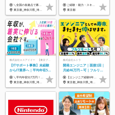
年の自社ITスクール研修あ
＼全国の各拠点で募集中！／ 給与は以下の通り、勤務地により異なります。 札幌：月給23万円～27万円 仙台：月給22万円～26万円 新潟：月給22万円～26万円 東京：月給26万円～30万円 大阪：月給24万円～29万円 福岡：月給23.5万円～27万円 沖縄：月給21万円～26万円 ◎給与は知識や経験を考慮して決定します。 ◎残業は別途全額支給します。 ◎試用期間12カ月あり（給与は以下の通りです。その他条件に変更はありません） （試用期間の給与） 札幌：月給18.6万円～ 仙台：月給19万円～ 新潟：月給18万円～ 東京：月給22万円～ 大阪：月給20.8万円～ 福岡：月給19万円～ 沖縄：月給18万円～
ご経験・能力・スキル等により、当社基準にて優遇・相談のうえ決定いたします。
り/年休130日
東京都_神奈川県_埼玉県_千葉県_大阪府_愛知県_北海道_青森県_岩手県_宮城県_秋田県_山形県_福島県_茨城県_栃木県_群馬県_新潟県_山梨県_長野県_富山県_石川県_福井県_静岡県_岐阜県_三重県_兵庫県_京都府_滋賀県_奈良県_和歌山県_広島県_岡山県_鳥取県_島根県_山口県_徳島県_香川県_愛媛県_高知県_福岡県_熊本県_佐賀県_長崎県_大分県_宮崎県_鹿児島県_沖縄県
東京都
株式会社エスアイイー 【東京プロマーケット上場】
株式会社ルトラ
【ITサポート事務】未経験
開発エンジニア｜面接1回｜
からIT業界へ｜平均年収517
月給46万円～可｜フルリモ
万円｜ホワイト企業認定｜
ートも可｜案件選択制｜定
＼平均年収517万円！入社5年目まで毎年必ず昇給／ ■賞与年3回 ■年収800万円以上も可 ■入社3年以上の平均年収469.2万円 月給23万2000円以上＋賞与年3回＋各種手当 ☆入社5年目まで最大1万5000円の定期昇給を確約 ┃各種手当充実 ・規定の資格を取得すれば、2000円～5万円を毎月支給（2万4000円～60万円／年） ・研修中に取得した取得率95％の資格でも研修後の給料UP ※月給は年齢・経験・能力を考慮して、優遇いたします ※上記月給金額は固定残業代（20時間/3万1300円円以上）を含み、超過分は別途支給いたします ※試用期間（6ヶ月）は月給に変動はありますが、その他待遇に差異はありません ├入社後1ヶ月～3ヶ月間は、月給20万1900円となります └上記金額は固定残業代（10時間／1万6000円）を含み、超過分は別途支給いたします
【エンジニア経験6年以上の方】 月給46万円～100万円（固定残業代含む） ※上記月給には月30時間分の固定残業代（月8万7,400円～月19万円）を含む。超過分は全額支給。 【エンジニア経験4年以上の方】 月給42万円～100万円（固定残業代含む） ※上記月給には月30時間分の固定残業代（月7万9,800円～月19万円）を含む。超過分は全額支給。 【エンジニア経験4年未満の方】 月給38万円～100万円（固定残業代含む） ※上記月給には月30時間分の固定残業代（月7万2,200円～月19万円）を含む。超過分は全額支給。 ※経験、スキル、前職給与などを踏まえて決定。 ◆ルトラの給与制度のポイント！◆ ・社員の95%が入社時に年収UP！最高で300万円UPの実績も ・平均還元率86.3%（交通費・住宅手当・会社負担分の社保も含む） ・人柄やポテンシャルを評価し、スキル以上の希望年収を提示することも ・退職金制度やリファラル手当（平均50万円）あり
年休134日｜リモートOK
着率96％以上｜副業OK｜住
東京都_神奈川県_埼玉県_千葉県_大阪府_愛知県_北海道_青森県_岩手県_宮城県_秋田県_山形県_福島県_茨城県_栃木県_群馬県_新潟県_山梨県_長野県_富山県_石川県_福井県_静岡県_岐阜県_三重県_兵庫県_京都府_滋賀県_奈良県_和歌山県_広島県_岡山県_鳥取県_島根県_山口県_徳島県_香川県_愛媛県_高知県_福岡県_熊本県_佐賀県_長崎県_大分県_宮崎県_鹿児島県_沖縄県
東京都_神奈川県_埼玉県_千葉県_大阪府_愛知県_北海道_青森県_岩手県_宮城県_秋田県_山形県_福島県_茨城県_栃木県_群馬県_新潟県_山梨県_長野県_富山県_石川県_福井県_静岡県_岐阜県_三重県_兵庫県_京都府_滋賀県_奈良県_和歌山県_広島県_岡山県_鳥取県_島根県_山口県_徳島県_香川県_愛媛県_高知県_福岡県_熊本県_佐賀県_長崎県_大分県_宮崎県_鹿児島県_沖縄県
宅手当