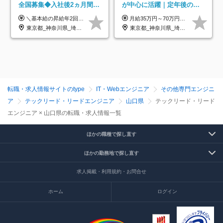
全国募集◆入社後2ヵ月間は
が中心に活躍｜定年後の給
研修のみ◆フルリモート
与減ナシ｜年収50万円アッ
＼基本給の昇給年2回＆プロジェクト手当による昇給年12回！！／ 【経験者の場合】 月給33万円～70万円＋プロジェクト手当＋資格手当 ★スキルや経験を考慮の上、優遇します ★上記給与には固定残業代20時間分(月4万3883円～)を含みます。残業が超過した場合は、追加支給します(残業は月平均3時間とほぼ発生しません。残業がなくても、固定残業代は支給されます) ★試用期間中も、月給や福利厚生等は同じです ---------- 【未経験者の場合】 月給26万円～50万円＋プロジェクト手当＋資格手当 ★スキルや経験を考慮の上、優遇します ★上記給与には固定残業代20時間分(月3万719円～)を含みます。残業が超過した場合は、追加支給します(残業は月平均3時間とほぼ発生しません。残業がなくても、固定残業代は支給されます) ★試用期間6ヵ月あり ・1ヶ月目～：月給23万円～ ・2ヶ月目～6ヶ月目：月給23万円～＋プロジェクト手当1～3万円 （上記給与にはそれぞれ固定残業代20時間分(月3万719円～)を含み、超過した場合は追加支給します。） ---------- 【プロジェクト手当について】 参画するプロジェクトの単価に応じて毎月の歩合給を支給します 業界内でもトップクラスの高還元です！
月給35万円～70万円（固定残業代30時間分63,869円～を含む）+賞与年1回 ※30時間を超える分は別途支給します ●これまでのご経験・スキル・前職給与をできる限り考慮します ●待機期間も給与を100％支給します ●試用期間中も給与や福利厚生は同じです ≪年収を維持しながら長く働けます！≫ 一般的な企業では55歳や60歳を機に年収が下がりますが、 当社は役職などではなく「スキルや経験」で評価。 エンジニアとして長く働きながら あなたにふさわしい年収を維持できます！
OK◆残業月3h◆服装髪型自
プ実績／昇給率92％（直近3
東京都_神奈川県_埼玉県_千葉県_大阪府_愛知県_北海道_青森県_岩手県_宮城県_秋田県_山形県_福島県_茨城県_栃木県_群馬県_新潟県_山梨県_長野県_富山県_石川県_福井県_静岡県_岐阜県_三重県_兵庫県_京都府_滋賀県_奈良県_和歌山県_広島県_岡山県_鳥取県_島根県_山口県_徳島県_香川県_愛媛県_高知県_福岡県_熊本県_佐賀県_長崎県_大分県_宮崎県_鹿児島県_沖縄県
東京都_神奈川県_埼玉県_千葉県
由
年）
転職・求人情報サイトのtype
IT・Webエンジニア
その他専門エンジニ
ア
テックリード・リードエンジニア
山口県
テックリード・リード
エンジニア × 山口県の転職・求人情報一覧
ほかの職種で探し直す
ほかの勤務地で探し直す
求人掲載・利用規約・お問合せ
ホーム
ログイン