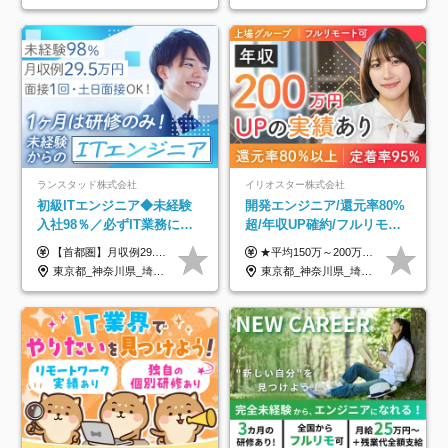
ランスタッド株式会社
イリオスター株式会社
初級ITエンジニア◆未経験
開発エンジニア/還元率80%
入社98％／必ずIT業務に配
超/年収UP確約/フルリモ
属／月収例29.5万円／Web
OK/年休130日/平均残業7h/
【首都圏】月収例29.5万円（月給26万円＋諸手当） 【東海・関西】月収例28.5万円（月給25万円＋諸手当） 【九州】月収例26万円（月給23万円＋諸手当） ※経験・スキル・前職給与を踏まえ、総合的に判断して決定します。 例：首都圏 月収例31万円（月給27万円＋諸手当） ◆各種手当 ・通勤手当（上限4万円まで） ・残業代手当（1分単位で全額支給） ※固定残業代制は採用しておりません ・深夜勤務手当 ・資格取得支援（ランクに応じてお祝い金1万円～10万円を支給） ◆昇給：年1回 ◆補足 ・研修中1ヶ月間は、時給1670円となります。 ・試用期間6ヶ月あり。その間の待遇に変更はありません。 ※詳細は面接時にご案内します。
★平均150万～200万円年収UPを実現！ ★前職給与を100％保証！ ★案件内容の開示・明確な評価体制あり ⇒クライアント評価で即昇給を実現したケースも◎ ★年12回（毎月昇給チャンスあり） ■月給35万円～103万円 ※経験・能力・前職給与を考慮し、決定 ※上記給与には月30時間分(6万6500円以上)の固定残業代が含まれます。超過分は手当として別途支給します ※試用期間3ヶ月あり(期間中の給与・待遇面に差異はありません) ▼収入アップの実例をご紹介 ───────────── ★働き方改革をした30代男性（PG） 子どもが生まれたばかりなのに、忙しい現場で残業も月50～60時間が当たり前。 ⇒残業ほぼゼロ＆週3リモートの働き方に！しかも給与もアップ！ ★収入アップした30代男性（PM） 子供が3人いて家計も苦しく、残業代で稼ぐ日々… ⇒残業をたくさんしていた年収額より、100万円以上アップしました！
面接1回／土日面接可/SE
約2万件の案件から選択
東京都_神奈川県_埼玉県_千葉県_大阪府_愛知県_兵庫県_京都府_福岡県
東京都_神奈川県_埼玉県_千葉県_大阪府_愛知県_北海道_青森県_岩手県_宮城県_秋田県_山形県_福島県_茨城県_栃木県_群馬県_新潟県_山梨県_長野県_富山県_石川県_福井県_静岡県_岐阜県_三重県_兵庫県_京都府_滋賀県_奈良県_和歌山県_広島県_岡山県_鳥取県_島根県_山口県_徳島県_香川県_愛媛県_高知県_福岡県_熊本県_佐賀県_長崎県_大分県_宮崎県_鹿児島県_沖縄県