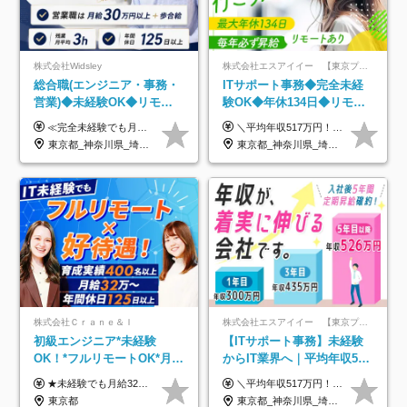
株式会社Widsley
株式会社エスアイイー 【東京プロマーケット上場】
総合職(エンジニア・事務・
ITサポート事務◆完全未経
営業)◆未経験OK◆リモー
験OK◆年休134日◆リモー
トあり◆残業月3h◆服装髪
トOK◆残業月7h以下◆賞与
≪完全未経験でも月給40万円以上も可能です！≫ -------------- 【1】ITエンジニア 月給26万円～50万円＋プロジェクト手当＋資格手当 【2】IT事務、営業事務 月給26万円～50万円＋プロジェクト手当＋資格手当 ≪【1】【2】共通≫ ★上記給与には固定残業代20時間分(月3万719円～)を含みます。残業が超過した場合は、追加支給します(残業は月平均3時間とほぼ発生しません。残業がなくても、固定残業代は支給されます) ★試用期間6ヵ月あり（期間中は月給23万1000円～。固定残業代20時間分3万719円～を含む／超過分は別途支給） -------------- 【3】SES営業、SaaS営業 月給30万円以上＋インセンティブ＋各種手当 ★上記給与には固定残業代45時間分(月7万6967円～)を含みます。残業が超過した場合は、追加支給します(残業は月平均3時間とほぼ発生しません。残業がなくても、固定残業代は支給されます) ★試用期間6ヵ月あり(期間中も給与や福利厚生は同じです)
＼平均年収517万円！入社5年目まで毎年必ず昇給／ ■賞与年3回 ■年収800万円以上も可 ■入社3年以上の平均年収469.2万円 月給23万2000円以上＋賞与年3回＋各種手当 ☆入社5年目まで最大1万5000円の定期昇給を確約 ┃各種手当充実 ・規定の資格を取得すれば、2000円～5万円を毎月支給（2万4000円～60万円／年） ・研修中に取得した取得率95％の資格でも研修後の給料UP ※月給は年齢・経験・能力を考慮して、優遇いたします ※上記月給金額は固定残業代（20時間/3万1300円円以上）を含み、超過分は別途支給いたします ※試用期間（6ヶ月）は月給に変動はありますが、その他待遇に差異はありません ├入社後1ヶ月～3ヶ月間は、月給20万1900円となります └上記金額は固定残業代（10時間／1万6000円）を含み、超過分は別途支給いたします
型自由
年3回◆5年目まで必ず昇給
東京都_神奈川県_埼玉県_千葉県_大阪府_愛知県_北海道_青森県_岩手県_宮城県_秋田県_山形県_福島県_茨城県_栃木県_群馬県_新潟県_山梨県_長野県_富山県_石川県_福井県_静岡県_岐阜県_三重県_兵庫県_京都府_滋賀県_奈良県_和歌山県_広島県_岡山県_鳥取県_島根県_山口県_徳島県_香川県_愛媛県_高知県_福岡県_熊本県_佐賀県_長崎県_大分県_宮崎県_鹿児島県_沖縄県
東京都_神奈川県_埼玉県_千葉県_大阪府_愛知県_北海道_青森県_岩手県_宮城県_秋田県_山形県_福島県_茨城県_栃木県_群馬県_新潟県_山梨県_長野県_富山県_石川県_福井県_静岡県_岐阜県_三重県_兵庫県_京都府_滋賀県_奈良県_和歌山県_広島県_岡山県_鳥取県_島根県_山口県_徳島県_香川県_愛媛県_高知県_福岡県_熊本県_佐賀県_長崎県_大分県_宮崎県_鹿児島県_沖縄県
株式会社Ｃｒａｎｅ＆Ｉ
株式会社エスアイイー 【東京プロマーケット上場】
初級エンジニア*未経験
【ITサポート事務】未経験
OK！*フルリモートOK*月給
からIT業界へ｜平均年収517
32万～*残業月9.8h*1ヶ月の
万円｜ホワイト企業認定｜
★未経験でも月給32万円スタート★ 月収32万円～35万円＋各種手当（資格手当だけで毎月15万の上乗せ実績あり！） ★資格手当豊富！1資格につき最大3万円支給 ★功績手当の導入で、毎月のお給与に上乗せで最大10万円支給している社員も！ ★1回の昇級で年収数十万UPも可 ★ゆくゆくは年収1000万以上も目指せる 年俸384万円～1,162万8,000円（12分割） ※経験・スキルを考慮の上決定します ※上記金額には固定残業代（月30h分・60,800円～66,500円）を含みます ※超過分は別途全額支給します ※試用期間2ヶ月間あり（その他待遇に差異はありません）
＼平均年収517万円！入社5年目まで毎年必ず昇給／ ■賞与年3回 ■年収800万円以上も可 ■入社3年以上の平均年収469.2万円 月給23万2000円以上＋賞与年3回＋各種手当 ☆入社5年目まで最大1万5000円の定期昇給を確約 ┃各種手当充実 ・規定の資格を取得すれば、2000円～5万円を毎月支給（2万4000円～60万円／年） ・研修中に取得した取得率95％の資格でも研修後の給料UP ※月給は年齢・経験・能力を考慮して、優遇いたします ※上記月給金額は固定残業代（20時間/3万1300円円以上）を含み、超過分は別途支給いたします ※試用期間（6ヶ月）は月給に変動はありますが、その他待遇に差異はありません ├入社後1ヶ月～3ヶ月間は、月給20万1900円となります └上記金額は固定残業代（10時間／1万6000円）を含み、超過分は別途支給いたします
研修*資格取得率100％
年休134日｜リモートOK
東京都
東京都_神奈川県_埼玉県_千葉県_大阪府_愛知県_北海道_青森県_岩手県_宮城県_秋田県_山形県_福島県_茨城県_栃木県_群馬県_新潟県_山梨県_長野県_富山県_石川県_福井県_静岡県_岐阜県_三重県_兵庫県_京都府_滋賀県_奈良県_和歌山県_広島県_岡山県_鳥取県_島根県_山口県_徳島県_香川県_愛媛県_高知県_福岡県_熊本県_佐賀県_長崎県_大分県_宮崎県_鹿児島県_沖縄県