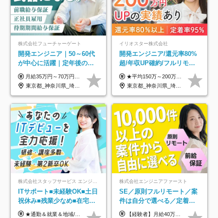
株式会社フューチャーゲート
イリオスター株式会社
開発エンジニア｜50～60代
開発エンジニア/還元率80%
が中心に活躍｜定年後の給
超/年収UP確約/フルリモ
与減ナシ｜年収50万円アッ
OK/年休130日/平均残業7h/
月給35万円～70万円（固定残業代30時間分63,869円～を含む）+賞与年1回 ※30時間を超える分は別途支給します ●これまでのご経験・スキル・前職給与をできる限り考慮します ●待機期間も給与を100％支給します ●試用期間中も給与や福利厚生は同じです ≪年収を維持しながら長く働けます！≫ 一般的な企業では55歳や60歳を機に年収が下がりますが、 当社は役職などではなく「スキルや経験」で評価。 エンジニアとして長く働きながら あなたにふさわしい年収を維持できます！
★平均150万～200万円年収UPを実現！ ★前職給与を100％保証！ ★案件内容の開示・明確な評価体制あり ⇒クライアント評価で即昇給を実現したケースも◎ ★年12回（毎月昇給チャンスあり） ■月給35万円～103万円 ※経験・能力・前職給与を考慮し、決定 ※上記給与には月30時間分(6万6500円以上)の固定残業代が含まれます。超過分は手当として別途支給します ※試用期間3ヶ月あり(期間中の給与・待遇面に差異はありません) ▼収入アップの実例をご紹介 ───────────── ★働き方改革をした30代男性（PG） 子どもが生まれたばかりなのに、忙しい現場で残業も月50～60時間が当たり前。 ⇒残業ほぼゼロ＆週3リモートの働き方に！しかも給与もアップ！ ★収入アップした30代男性（PM） 子供が3人いて家計も苦しく、残業代で稼ぐ日々… ⇒残業をたくさんしていた年収額より、100万円以上アップしました！
プ実績／昇給率92％（直近3
約2万件の案件から選択
東京都_神奈川県_埼玉県_千葉県
東京都_神奈川県_埼玉県_千葉県_大阪府_愛知県_北海道_青森県_岩手県_宮城県_秋田県_山形県_福島県_茨城県_栃木県_群馬県_新潟県_山梨県_長野県_富山県_石川県_福井県_静岡県_岐阜県_三重県_兵庫県_京都府_滋賀県_奈良県_和歌山県_広島県_岡山県_鳥取県_島根県_山口県_徳島県_香川県_愛媛県_高知県_福岡県_熊本県_佐賀県_長崎県_大分県_宮崎県_鹿児島県_沖縄県
年）
株式会社スタッフサービス エンジニアリング事業本部
株式会社エンジニアファースト
ITサポート■未経験OK■土日
SE／原則フルリモート／案
祝休み■残業少なめ■在宅実
件は自分で選べる／定着率
績あり■約900種類のスキル
93%／20～30代活躍中！
★通勤＆就業＆地域/住宅＆役職手当あり ★残業代は全額支給 ★選べる給与制度あり！ ■東京・神奈川・千葉・埼玉勤務の場合 月給24.5万円～55万円＋諸手当 （残業代は全額支給） (20,000円の地域/住宅手当込み) ■愛知・京都・大阪・兵庫勤務の場合 月給24万円以上＋諸手当 （残業代は全額支給） (15,000円の地域/住宅手当込み) ■茨城・栃木・群馬・静岡・三重・滋賀・広島・福岡勤務の場合 月給23.5万円以上＋諸手当 （残業代は全額支給） (10,000円の地域/住宅手当込み) ■北海道・宮城・山梨・長野・岐阜・奈良・和歌山・岡山勤務の場合 月給23万円以上＋諸手当 （残業代は全額支給） (5,000円の地域/住宅手当込み) ■その他のエリア勤務の場合 月給22.5万円以上＋諸手当 （残業代は全額支給） ※経験や能力を考慮し、当社規定により優遇します 【昇給：年一回実施】 【選べる給与制度】 ★収入を重視する方に… 「変動型人事制度」の選択も可能（派遣先からの評価に応じて収入アップ！） ※年2回のタイミングで希望者と面談の上決定します。
【経験者】月給40万円～120万円(固定残業代含む)+各種手当 ★前職給与の総収入額を100％保証｜還元率84％〜100％ ★20代の平均年収570万円 ※月給には、みなし残業手当(月30時間／5万8000円以上)を含みます 超過分は別途追加支給 ※固定残業代は、時間外労働の有無に関わらず30時間分を、月5万8000円~15万7000円支給 ※上記を超える時間外労働分は追加で支給 【未経験者】月給21万円以上＋各種手当 固定残業なし(残業代発生分全額支給) ※6ヶ月の試用期間あり（※条件に変動なし） ▼単価連動性×還元率は84％～100％で収入の大幅UPが可能！ ・案件単価が月50万円の場合：年収417万円 ・案件単価が月70万円の場合：年収584万円 ・案件単価が月100万円の場合：年収834万円 ＜モデル年収＞ ▼400万円～500万円(入社初年度) ▼542万円～626万円(入社2年) ▼667万円～700万円(入社3年） ▼709万円～801万円(入社5年）