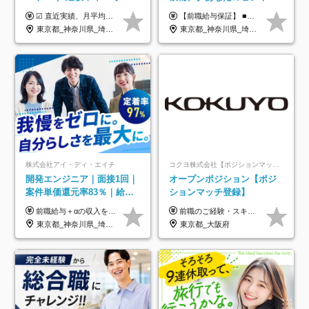
／実質還元率80～90%／前
経験をAI業界で活かす◆IT
☑︎ 直近実績、月平均17,000円の昇給 ☑︎ 前職給与100%保証 ☑︎ 実質還元率80～90% ☑︎ 待機時も給与は満額支給 月給35万円～70万円＋交通費など各種手当 ※想定年収：4,200,000円～10,560,000円 ※経験・能力等を考慮の上で決定します。 ※上記金額には、みなし残業手当（50時間分・104,000円～212,000円）を含みます。超過分は別途追加支給します。 ┗残業時間は月平均10時間、多い時でも20時間程度と安定しております ★単価連動型の給与体系ではないため、万が一待機になってもその間の給与は満額支給しています。 ＜1年間の昇給事例をご紹介！＞ ・20代/フロントエンドエンジニア：月給274,000円→月給362,000円（＋88,000円/月） ・20代/iOSエンジニア：月給237,000円→月給287,000円（＋50,000円/月） ・20代/Androidエンジニア：月給316,000円→月給374,000円（＋58,000円/月） ・30代/Javaエンジニア（上流）：月給340,000円→月給418,000円（＋78,000円/月） ・30代/PMO：月給340,000円→月給418,000円（＋78,000円/月）
【前職給与保証】 ■未経験者： 月給30万円～35万円 ■ローキャリア（経験目安1年程度）： 月給35万円～40万円 ■経験者（経験目安3年以上）： 月給40万円～60万円 ■即戦力（経験目安5年以上）： 月給45万円～80万円 ※上記金額には固定残業代30時間分 【未経験者5万5000円～7万3000円、 ローキャリア6万4000円～7万3000円、 経験者5万8000円～10万9000円、 即戦力8万2000円～14万5000円】を含みます。 ※30時間を超える場合は追加で全額支給します。 ※経験・能力・前職給与などを総合的に評価したうえでご納得いただけるよう個別決定。 未経験者の場合、前職給与とポテンシャルを査定のうえ決定いたします。 ※日本国内でのIT業界経験、または同等の実務経験と能力に応じて決定します。 ※前職給与は日本円かつ、日本国内での実績に基づき評価します。 【納得の評価システム】 ★クォーター毎に査定する評価制度導入！ 明確な評価基準で翌年度年収を上げましょう！ ★評価対象期間に在籍中のほとんどの社員が昇給し 年収アップを実現しています！ ★様々なインセンティブ制度を用意し多角的に正当評価しています！ ※試用期間6カ月（期間中の待遇等に差異なし）
給保証／AI系など最先端案
未経験OK◆目指せるコンサ
東京都_神奈川県_埼玉県_千葉県_大阪府_愛知県_北海道_青森県_岩手県_宮城県_秋田県_山形県_福島県_茨城県_栃木県_群馬県_新潟県_山梨県_長野県_富山県_石川県_福井県_静岡県_岐阜県_三重県_兵庫県_京都府_滋賀県_奈良県_和歌山県_広島県_岡山県_鳥取県_島根県_山口県_徳島県_香川県_愛媛県_高知県_福岡県_熊本県_佐賀県_長崎県_大分県_宮崎県_鹿児島県_沖縄県
東京都_神奈川県_埼玉県_千葉県
件多数
ル
株式会社アイ・ディ・エイチ
コクヨ株式会社【ポジションマッチ登録】
開発エンジニア｜面接1回｜
オープンポジション【ポジ
案件単価還元率83％｜給与
ションマッチ登録】
UP保証｜年休140日｜在宅
前職給与＋αの収入を保証 月給42万円～120万円＋各種手当＋賞与 給与基準が明確かつ高還元です。 一人ひとりが安定した環境のもと、長く活躍できる職場を目指しています。 ※平均年収650万円 ・還元率83％ ・各種手当について 職能手当／職務手当／資格手当／営業手当 など ※前職での経験・能力、給与などを考慮の上、当社規定により優遇いたします ※試用期間あり（3ヶ月／期間中の条件に変動はありません） ※上記金額には固定残業代（78,948円～225,564円/月30時間分）を含みます 超過分は別途全額支給いたします ・年収UPを保証 過去には転職時に〈年収200万円UP〉したエンジニアも在籍しています。入社時だけでなく、入社後も安心の給与水準で働ける環境です。キャリアや技術力が正当に評価されていないと感じていたら、一度面接でお話ししましょう！ 当社では管理職の人数は最低限にし、無駄な管理をしません。その費用削減分を社員の給与に還元しています！
前職のご経験・スキル等を考慮して決定します。
利用率9割｜独立支援・副業
東京都_神奈川県_埼玉県_千葉県_大阪府_愛知県_北海道_青森県_岩手県_宮城県_秋田県_山形県_福島県_茨城県_栃木県_群馬県_新潟県_山梨県_長野県_富山県_石川県_福井県_静岡県_岐阜県_三重県_兵庫県_京都府_滋賀県_奈良県_和歌山県_広島県_岡山県_鳥取県_島根県_山口県_徳島県_香川県_愛媛県_高知県_福岡県_熊本県_佐賀県_長崎県_大分県_宮崎県_鹿児島県_沖縄県
東京都_大阪府
制度