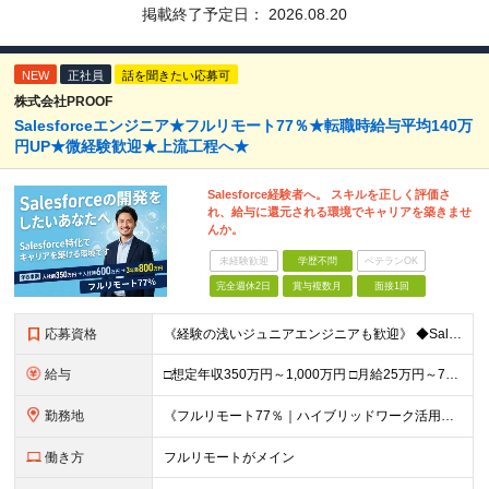
掲載終了予定日：
2026.08.20
NEW
正社員
話を聞きたい応募可
株式会社PROOF
Salesforceエンジニア★フルリモート77％★転職時給与平均140万
円UP★微経験歓迎★上流工程へ★
Salesforce経験者へ。 スキルを正しく評価さ
れ、給与に還元される環境でキャリアを築きませ
んか。
未経験歓迎
学歴不問
ベテランOK
完全週休2日
賞与複数月
面接1回
応募資格
《経験の浅いジュニアエンジニアも歓迎》 ◆Salesforceによる開発の実務経験（実務経験1年以上） ◆学歴不問 ▽歓迎要件 ※必須ではありません ・PM経験のある方、Apex／LWCの開発経験が
給与
□想定年収350万円～1,000万円 □月給25万円～75万円＋単価連動のインセンティブ＋賞与（年2回） ※月給にはみなし残業代（月20時間分／33,186円～）を含みます。超過分は全額支給 ▽試用
勤務地
《フルリモート77％｜ハイブリッドワーク活用中》 東京都23区・大阪府を中心とした各プロジェクト先となります 《本社》高知県高知市本町2-4-30-905 (変更の範囲)上記を除く当社関連勤務地
働き方
フルリモートがメイン