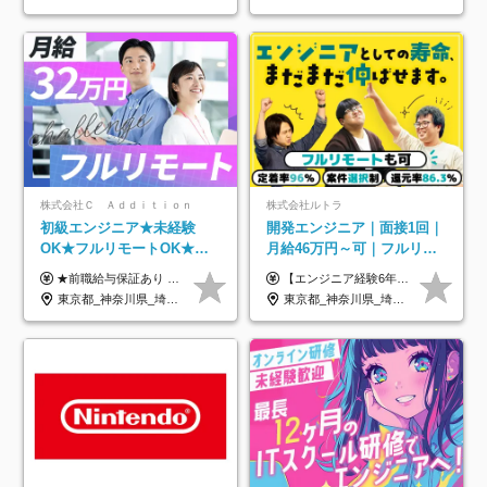
株式会社Ｃ Ａｄｄｉｔｉｏｎ
株式会社ルトラ
初級エンジニア★未経験
開発エンジニア｜面接1回｜
OK★フルリモートOK★月
月給46万円～可｜フルリモ
給32万円～★残業月10h＆
ートも可｜案件選択制｜定
★前職給与保証あり ★月給32万円以上＋インセンティブあり 月給32万円以上＋インセンティブ＋各種手当 ※上記には固定残業代（月30時間・44,400円～）を含みます ※超過分は別途支給します ※試用期間はございません ★＼成果＝あなたの収入／★ 【1】案件単価ー8万円＝あなたの給与 参画したプロジェクトの案件単価から 一律8万円引いた金額があなたの給与です！ （月給例） ■1人称での構築・小規模な詳細設計 案件単価55万円ー8万円＝月給47万円（還元率85.5%） ■大型案件の設計・構築やプロジェクト管理 案件単価90万円ー8万円＝月給82万円（還元率91.1%） ‥‥‥‥‥‥‥‥‥‥‥‥‥‥‥‥‥‥ 【2】月給の他にも豊富なインセンティブあり 全員が月3～13万円のインセンティブをゲットしています！ ≪インセンティブ制度≫ 稼働している現場で増員・交代が発生し、 当社の人員を配属が決定した際に支給。 ◇C Addition正社員が参画 ：実粗利の10%／毎月 ◇協力会社所属の社員が参画：実粗利の30%／毎月 ≪リファラル制度≫ あなたの知り合いが当社のメンバーになった際に、 毎月1人あたり2万円支給します◎ ‥‥‥‥‥‥‥‥‥‥‥‥‥‥‥‥‥‥
【エンジニア経験6年以上の方】 月給46万円～100万円（固定残業代含む） ※上記月給には月30時間分の固定残業代（月8万7,400円～月19万円）を含む。超過分は全額支給。 【エンジニア経験4年以上の方】 月給42万円～100万円（固定残業代含む） ※上記月給には月30時間分の固定残業代（月7万9,800円～月19万円）を含む。超過分は全額支給。 【エンジニア経験4年未満の方】 月給38万円～100万円（固定残業代含む） ※上記月給には月30時間分の固定残業代（月7万2,200円～月19万円）を含む。超過分は全額支給。 ※経験、スキル、前職給与などを踏まえて決定。 ◆ルトラの給与制度のポイント！◆ ・社員の95%が入社時に年収UP！最高で300万円UPの実績も ・平均還元率86.3%（交通費・住宅手当・会社負担分の社保も含む） ・人柄やポテンシャルを評価し、スキル以上の希望年収を提示することも ・退職金制度やリファラル手当（平均50万円）あり
年休120日以上★副業可
着率96％以上｜副業OK｜住
東京都_神奈川県_埼玉県_千葉県_大阪府_愛知県_北海道_青森県_岩手県_宮城県_秋田県_山形県_福島県_茨城県_栃木県_群馬県_新潟県_山梨県_長野県_富山県_石川県_福井県_静岡県_岐阜県_三重県_兵庫県_京都府_滋賀県_奈良県_和歌山県_広島県_岡山県_鳥取県_島根県_山口県_徳島県_香川県_愛媛県_高知県_福岡県_熊本県_佐賀県_長崎県_大分県_宮崎県_鹿児島県_沖縄県
東京都_神奈川県_埼玉県_千葉県_大阪府_愛知県_北海道_青森県_岩手県_宮城県_秋田県_山形県_福島県_茨城県_栃木県_群馬県_新潟県_山梨県_長野県_富山県_石川県_福井県_静岡県_岐阜県_三重県_兵庫県_京都府_滋賀県_奈良県_和歌山県_広島県_岡山県_鳥取県_島根県_山口県_徳島県_香川県_愛媛県_高知県_福岡県_熊本県_佐賀県_長崎県_大分県_宮崎県_鹿児島県_沖縄県
宅手当