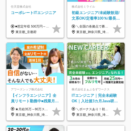
任天堂株式会社
株式会社ミライル
コーポレートITエンジニア
初級エンジニア/未経験歓迎/
文系OK/定着率100％/最長1
年の自社ITスクール研修あ
■想定年収 500万円～900万円 月給制 月給278,000円～ ※残業が発生した場合、残業代を別途全額支給します ※試用期間2ヶ月あり(待遇や給与に差異はありません)
＼全国の各拠点で募集中！／ 給与は以下の通り、勤務地により異なります。 札幌：月給23万円～27万円 仙台：月給22万円～26万円 新潟：月給22万円～26万円 東京：月給26万円～30万円 大阪：月給24万円～29万円 福岡：月給23.5万円～27万円 沖縄：月給21万円～26万円 ◎給与は知識や経験を考慮して決定します。 ◎残業は別途全額支給します。 ◎試用期間12カ月あり（給与は以下の通りです。その他条件に変更はありません） （試用期間の給与） 札幌：月給18.6万円～ 仙台：月給19万円～ 新潟：月給18万円～ 東京：月給22万円～ 大阪：月給20.8万円～ 福岡：月給19万円～ 沖縄：月給18万円～
り/年休130日
東京都_京都府
東京都_神奈川県_埼玉県_千葉県_大阪府_愛知県_北海道_青森県_岩手県_宮城県_秋田県_山形県_福島県_茨城県_栃木県_群馬県_新潟県_山梨県_長野県_富山県_石川県_福井県_静岡県_岐阜県_三重県_兵庫県_京都府_滋賀県_奈良県_和歌山県_広島県_岡山県_鳥取県_島根県_山口県_徳島県_香川県_愛媛県_高知県_福岡県_熊本県_佐賀県_長崎県_大分県_宮崎県_鹿児島県_沖縄県
アワーズシップ株式会社
株式会社まぁぶるずワークス
【インフラエンジニア】全
ITエンジニア｜完全未経験
員リモート勤務中■残業月
OK｜入社後3カ月Java研修
3h■最大3ヶ月の連休あり■
｜リモート率8割以上｜充実
★月給35万～80万スタートも可 【未経験の方】 ■月給26万～80万＋賞与年2回（年2ヶ月分） 【何かしらのインフラエンジニア経験をお持ちの方】 ■月給35万～80万＋賞与年2回（年2ヶ月分） ※スキル・経験などを考慮し決定します ※試用期間6ヶ月あり。期間中は契約社員となります。その他の待遇に差異はありません（試用期間終了後、昇給の可能性あり） ※上記金額には固定残業代（月30時間分／4万9600円～15万2600円）を含みます。超過分は別途支給いたします。 ＼頑張りはインセンティブで還元！／ クライアントに貢献度を評価され、当社のエンジニアが追加で案件に参画することになるなど、会社にとって利益になる行動はしっかり評価します。 会社の成長に貢献できていることを実感でき、「もっと頑張ろう」と思える体制づくりを整えています！
＼ボーナスあり！初年度から年収300万円以上／ ■月給25万円～35万円＋残業代全額支給＋各種手当＋賞与年1回 ◎経験・年齢・スキルなどを考慮し、できるだけ優遇します ◎試用期間中(3カ月)は契約社員で、月給21万円＋諸手当になります。 (試用期間中は残業が発生しません。その他の待遇に変更はありません) ----------------- ＼3つの評価軸！実力次第で早期収入アップ！／ 【1】スキル(IT理解、実装力、設計) 【2】実務力(現場評価、コミュ力、品質) 【3】姿勢(自走力、意欲、責任感) この3つの評価軸で、3カ月ごとに評価。社内グレードにより、給与が決まる明確な仕組みです。何ができれば給与が上がるのか分かりやすく、実力や努力次第で早期に収入を増やせます！ 【固定残業代について】 なし（残業代は、実際の労働時間に応じて別途全額支給）
年休126日■20～30代活躍
のキャリア支援｜残業月10h
東京都_神奈川県_埼玉県_千葉県_大阪府
東京都_神奈川県_埼玉県_千葉県_大阪府_愛知県_北海道_青森県_岩手県_宮城県_秋田県_山形県_福島県_茨城県_栃木県_群馬県_新潟県_山梨県_長野県_富山県_石川県_福井県_静岡県_岐阜県_三重県_兵庫県_京都府_滋賀県_奈良県_和歌山県_広島県_岡山県_鳥取県_島根県_山口県_徳島県_香川県_愛媛県_高知県_福岡県_熊本県_佐賀県_長崎県_大分県_宮崎県_鹿児島県_沖縄県
中！