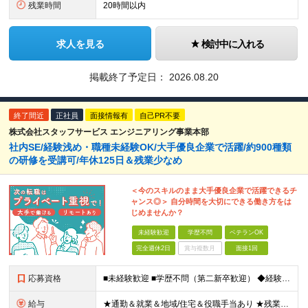
残業時間
20時間以内
求人を見る
検討中に入れる
掲載終了予定日：
2026.08.20
終了間近
正社員
面接情報有
自己PR不要
株式会社スタッフサービス エンジニアリング事業本部
社内SE/経験浅め・職種未経験OK/大手優良企業で活躍/約900種類
の研修を受講可/年休125日＆残業少なめ
＜今のスキルのまま大手優良企業で活躍できるチ
ャンス◎＞ 自分時間を大切にできる働き方をは
じめませんか？
未経験歓迎
学歴不問
ベテランOK
完全週休2日
賞与複数月
面接1回
応募資格
■未経験歓迎 ■学歴不問（第二新卒歓迎） ◆経験は一切問いません ◆転職回数・ブランク期間も不問 ◆面接というよりは“リラックス面談”です ≪こんな方をお待ちしています≫ ・地道にコツコツ作業が得
給与
★通勤＆就業＆地域/住宅＆役職手当あり ★残業代は全額支給 ★選べる給与制度あり！ ■東京・神奈川・千葉・埼玉勤務の場合 月給24.5万円～55万円＋諸手当 （残業代は全額支給） (20,000円の