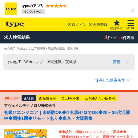
typeのアプリ
インストール
ログイン
会員登録
検討中(
0
)
MENU
4
求人検索結果
件中
1～4
件表示
その他IT・Webエンジニア関連職 × 茨城県の転職・求人情報
その他IT・Webエンジニア関連職／茨城県
変更
保存した検索条件
PICK UP!
正社員
面接情報有
自己PR不要
話を聞きたい応募可
アヴェイルテクノロジ株式会社
初級ITエンジニア｜未経験OK◆IT知識ゼロでOK◆20～30代活躍
中◆面接1回◆リモートあり◆東京・大阪募集
◆◆設計・構築のエンジニアとして育成◆◆
「研修が終わったから」と、現場デビューを急ぐ