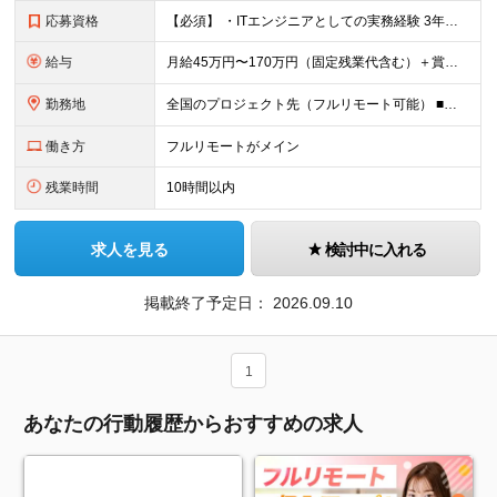
応募資格
【必須】 ・ITエンジニアとしての実務経験 3年以上 （インフラエンジニア／サーバーエンジニア／ネットワークエンジニア／クラウドエンジニア／社内SE／バックエンドエンジニア等、領域不問） ・AWS／G
給与
月給45万円〜170万円（固定残業代含む）＋賞与＋インセンティブ 想定年収：620万円〜2,000万円 ◎入社した全員が年収UP（平均170万円UP） ※経験・能力などを考慮の上、決定します。 ※月
勤務地
全国のプロジェクト先（フルリモート可能） ■プロジェクトは100%完全選択制 ■帰社日なし（社内業務は一切ありません） 【拠点】 ◆本社／東京都新宿区西新宿2丁目6番1号 新宿住友ビル28階 ◆大阪
働き方
フルリモートがメイン
残業時間
10時間以内
求人を見る
検討中に入れる
掲載終了予定日：
2026.09.10
1
あなたの行動履歴からおすすめの求人