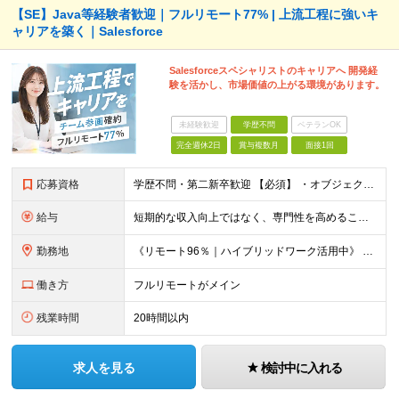
【SE】Java等経験者歓迎｜フルリモート77% | 上流工程に強いキ
ャリアを築く｜Salesforce
Salesforceスペシャリストのキャリアへ 開発経
験を活かし、市場価値の上がる環境があります。
未経験歓迎
学歴不問
ベテランOK
完全週休2日
賞与複数月
面接1回
応募資格
学歴不問・第二新卒歓迎 【必須】 ・オブジェクト指向言語での開発経験 └ Java / Python / Swift / Kotlin / JavaScript / TypeScript / PH
給与
短期的な収入向上ではなく、専門性を高めることで、 《長期的に収入を伸ばしていくキャリア形成》を重視しています。 【想定年収・月給】 □ 想定年収：350万円〜1,000万円 □ 月給：25万円〜75
勤務地
《リモート96％｜ハイブリッドワーク活用中》 基本はリモートワークのため、全国どこからでも勤務が可能です。 本社は高知県ですが、東京・全国各地のメンバーが活躍しています。 希望の勤務地・働き方はお気軽
働き方
フルリモートがメイン
残業時間
20時間以内
求人を見る
検討中に入れる