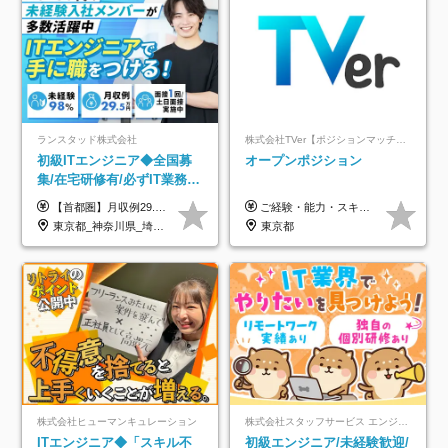
ランスタッド株式会社
株式会社TVer【ポジションマッチ登録】
初級ITエンジニア◆全国募
オープンポジション
集/在宅研修有/必ずIT業務配
属/月収例29.5万円/Web面接
【首都圏】月収例29.5万円（月給26万円＋諸手当） 【東海・関西】月収例28.5万円（月給25万円＋諸手当） 【九州】月収例26万円（月給23万円＋諸手当） ※経験・スキル・前職給与を踏まえ、総合的に判断して決定します。 例：首都圏 月収例31万円（月給27万円＋諸手当） ◆各種手当 ・通勤手当（上限4万円まで） ・残業代手当（1分単位で全額支給） ※固定残業代制は採用しておりません ・深夜勤務手当 ・資格取得支援（ランクに応じてお祝い金1万円～10万円を支給） ◆昇給：年1回 ◆補足 ・研修中1ヶ月間は、時給1670円となります。 ・試用期間6ヶ月あり。その間の待遇に変更はありません。 ※詳細は面接時にご案内します。
ご経験・能力・スキル等により、当社基準にて優遇・相談のうえ決定いたします。
1回/SE
東京都_神奈川県_埼玉県_千葉県_大阪府_愛知県_兵庫県_京都府_福岡県
東京都
株式会社ヒューマンキュレーション
株式会社スタッフサービス エンジニアリング事業本部
ITエンジニア◆「スキル不
初級エンジニア/未経験歓迎/