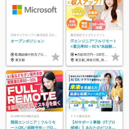
日本マイクロソフト株式会社【ポジションマッチ登録】
株式会社ライズストリート
オープンポジション
ITエンジニア*フルリモート
×還元率80～92％*未経験歓
迎*年休134日*月給35万～*
配属組織や担当プロジェクトにより異なります。 ▼参考情報 ----------------------- 年俸650万～（1/12を月々支給） ※経験、能力を考慮の上、当社規定により優遇いたします。 ※時間外、休日出勤、深夜手当に対する賃金も基本年俸に含みます。
■月給35万円～130万円＋賞与年2回＋各種手当 ※システムエンジニアの経験をお持ちの方は月給41万円以上＋賞与年2回（108万円～）＋手当 ■単価（年収）アップのチャンスは最大年12回 ※残業代は1分単位で100％全額支給。サービス残業などは一切ありません ※試用期間6ヵ月（試用期間中の待遇・給与に差はありません）
定着率100%
東京都
東京都_神奈川県_埼玉県_千葉県_大阪府_愛知県_北海道_青森県_岩手県_宮城県_秋田県_山形県_福島県_茨城県_栃木県_群馬県_新潟県_山梨県_長野県_富山県_石川県_福井県_静岡県_岐阜県_三重県_兵庫県_京都府_滋賀県_奈良県_和歌山県_広島県_岡山県_鳥取県_島根県_山口県_徳島県_香川県_愛媛県_高知県_福岡県_熊本県_佐賀県_長崎県_大分県_宮崎県_鹿児島県_沖縄県
FLARETECH株式会社
ＦＴＣ株式会社
開発エンジニア｜フルリモ
【AIサポート事務（ITプロ
ートOK／経験半年～でOK
候補）】あなたのビジネス