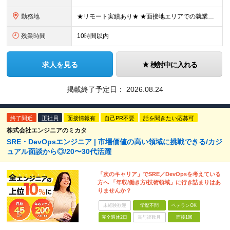
勤務地
★リモート実績あり★ ★面接地エリアでの就業率92％以上！ 『地元で働きたい』『新天地で挑戦したい』という希望に、業界トップクラス約7,000件の取引事業所数、90,000件以上のプロジェクトから検
残業時間
10時間以内
求人を見る
検討中に入れる
掲載終了予定日：
2026.08.24
終了間近
正社員
面接情報有
自己PR不要
話を聞きたい応募可
株式会社エンジニアのミカタ
SRE・DevOpsエンジニア | 市場価値の高い領域に挑戦できる/カジ
ュアル面談から◎/20〜30代活躍
「次のキャリア」でSRE／DevOpsを考えている
方へ 「年収/働き方/技術領域」に行き詰まりはあ
りませんか？
未経験歓迎
学歴不問
ベテランOK
完全週休2日
賞与複数月
面接1回