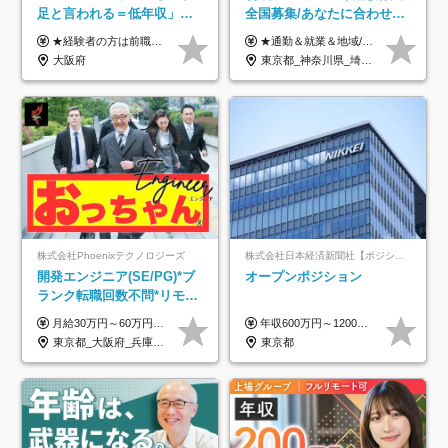
足と言われる＝低年収」で
全国募集/あなたに合わせた
はない！｜ 不安を克服し、
オリジナル研修をご用
★経験者の方は前職の年収以上を保証します ★案件単価を開示した上で80％以上を還元します 月給25万円以上＋賞与年2回 ※経験や能力を考慮の上で優遇します ※試用期間が3ヶ月(その間の給与・待遇・雇用形態に変更はありません) ※月給には月20時間分のみなし残業手当(5万円)を含みます(超過分は別途支給) ★残業平均は月10時間以下ですので、毎月10時間分程度はお得です！
★通勤＆就業＆地域/住宅＆役職手当あり ★残業代は全額支給 ★選べる給与制度あり！ ■東京・神奈川・千葉・埼玉勤務の場合 月給24.5万円～55万円＋諸手当 （残業代は全額支給） (20,000円の地域/住宅手当込み) ■愛知・京都・大阪・兵庫勤務の場合 月給24万円以上＋諸手当 （残業代は全額支給） (15,000円の地域/住宅手当込み) ■茨城・栃木・群馬・静岡・三重・滋賀・広島・福岡勤務の場合 月給23.5万円以上＋諸手当 （残業代は全額支給） (10,000円の地域/住宅手当込み) ■北海道・宮城・山梨・長野・岐阜・奈良・和歌山・岡山勤務の場合 月給23万円以上＋諸手当 （残業代は全額支給） (5,000円の地域/住宅手当込み) ■その他のエリア勤務の場合 月給22.5万円以上＋諸手当 （残業代は全額支給） ※経験や能力を考慮し、当社規定により優遇します 【昇給：年一回実施】 【選べる給与制度】 ★収入を重視する方に… 「変動型人事制度」の選択も可能（派遣先からの評価に応じて収入アップ！） ※年2回のタイミングで希望者と面談の上決定します。
年収アップした社員の実例
意/AI・IoT/残業平均8時間
大阪府
東京都_神奈川県_埼玉県_千葉県_大阪府_愛知県_北海道_岩手県_宮城県_山形県_福島県_茨城県_栃木県_群馬県_山梨県_長野県_富山県_石川県_静岡県_岐阜県_三重県_兵庫県_京都府_滋賀県_奈良県_広島県_岡山県_山口県_愛媛県_福岡県_熊本県_長崎県
株式会社Phoenixテクノロジーズ
株式会社日本経済新聞社【ポジションマッチ登録】
開発エンジニア(SE/PG)*ブ
オープンポジション
ランク転職回数不問*リモー
ト案件多数*残業ほぼ0*通院
月給30万円～60万円+住宅手当+職能手当+役職手当+決算賞与+報奨金 ※経験・能力を考慮し、優遇します ※給与には20時間分のみなし時間外手当(3万7000円以上)を含みます(超過時間分は別途追加支給) ※試用期間3～6ヵ月あり(その間の給与、待遇に差異なし) ※場合によって契約社員での採用の可能性あり(面接時に応相談)
年収600万円～1200万円 ※上記年収は、想定年収です。住居費補助、子手当などの各種手当を含む金額です。 ※経験・能力等を考慮の上、当社規定により決定します。
のための半休制度あり
東京都_大阪府_兵庫県_京都府_福岡県
東京都