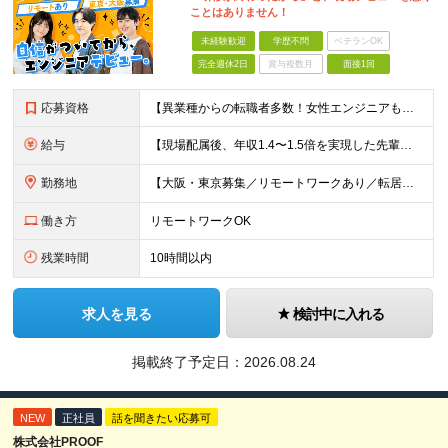
ことはありません！
未経験歓迎
学歴不問
ベテランOK
完全週休2日
賞与複数月
面接1回
応募資格
【異業種からの転職者多数！女性エンジニアも活躍中】 ◆学歴不問 ◆未経験OK ≪こんな方を歓迎しています≫ ◎未経験から成長できる環境で活躍したい方 ◎大学やスクールでIT系のスキルを学んだことのあ
給与
【現場配属後、年収1.4〜1.5倍を実現した先輩も！残業代全額支給】 ◆給与は経験やスキルに応じて決定します ◆年俸制250万円～350万円（1/12を月々支給） ≪年収UPの例≫ ◎飲食業からのキ
勤務地
【大阪・東京募集／リモートワークあり／転居を伴う転勤なし】 東京本社、大阪事務所、または東京23区内・関西（大阪・兵庫）の各クライアント先勤務 ◆入社後、約1年間はクライアント先ではなく 自社内（東
働き方
リモートワークOK
残業時間
10時間以内
求人を見る
検討中に入れる
掲載終了予定日：
2026.08.24
NEW
正社員
話を聞きたい応募可
株式会社PROOF