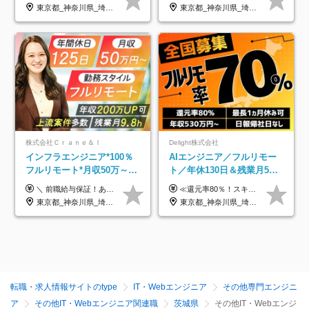
アップ講座あり■全国募集
東京都_神奈川県_埼玉県_千葉県_大阪府_愛知県_北海道_岩手県_宮城県_山形県_福島県_茨城県_栃木県_群馬県_山梨県_長野県_富山県_石川県_静岡県_岐阜県_三重県_兵庫県_京都府_滋賀県_奈良県_広島県_岡山県_山口県_愛媛県_福岡県_熊本県_長崎県
東京都_神奈川県_埼玉県_千葉県_大阪府_愛知県_北海道_青森県_岩手県_宮城県_秋田県_山形県_福島県_茨城県_栃木県_群馬県_新潟県_山梨県_長野県_富山県_石川県_福井県_静岡県_岐阜県_三重県_兵庫県_京都府_滋賀県_奈良県_和歌山県_広島県_岡山県_鳥取県_島根県_山口県_徳島県_香川県_愛媛県_高知県_福岡県_熊本県_佐賀県_長崎県_大分県_宮崎県_鹿児島県_沖縄県
株式会社Ｃｒａｎｅ＆Ｉ
Delight株式会社
インフラエンジニア*100％
AIエンジニア／フルリモー
フルリモート*月収50万～*
ト／年休130日＆残業月5h
クラウド×上流工程*前職給
以下／1カ月連休可／案件選
＼ 前職給与保証！あなたのこれまでの経験を正当評価 ／ ★月収50万円～スタート！【年俸600万～1,162万8,000円（12分割）】 ――「頑張りが給与に直結しない…」そんな不満とは無縁の環境です。 実際、入社後に「年収150万～200万円UP」を実現した先輩エンジニアが多数活躍中！ 【 収入をさらに押し上げる充実のプラスα 】 スキルを磨くほど得をする「資格手当」 ⇒ 1資格につき毎月3,000円～30,000円を継続支給！ 成果を見逃さない「功績手当」 ⇒ 社員の頑張りに応じて最大10万円をダイレクトに支給！ スピード昇給・高年収も可能 ⇒ 1回の昇給で年収数十万UPのチャンスあり。ゆくゆくは年収1000万以上のハイクラスも目指せます。 ※経験・スキルを考慮の上決定します ※上記金額には固定残業代（月30h分・95,000円～184,000円）を含みます ※超過分は別途全額支給します ※試用期間2ヶ月間あり（その他待遇に差異はありません）
≪還元率80％！スキルや経験をしっかり収入に反映します≫ 年俸530万円以上＋業績賞与 ※スキル・経験を考慮の上、優遇いたします ※上記年俸を12分割し、月1回支給します ※上記年俸には固定残業代月20時間分(月6万9000円以上)が含まれます。残業はほとんど発生しませんが、超過した場合は追加支給します ★AIを使った自社への貢献も、貢献度に応じて給与に反映する制度があります
与保証*残業月9.8h
択制／還元率80%
東京都_神奈川県_埼玉県_千葉県_大阪府_愛知県_北海道_青森県_岩手県_宮城県_秋田県_山形県_福島県_茨城県_栃木県_群馬県_新潟県_山梨県_長野県_富山県_石川県_福井県_静岡県_岐阜県_三重県_兵庫県_京都府_滋賀県_奈良県_和歌山県_広島県_岡山県_鳥取県_島根県_山口県_徳島県_香川県_愛媛県_高知県_福岡県_熊本県_佐賀県_長崎県_大分県_宮崎県_鹿児島県_沖縄県
東京都_神奈川県_埼玉県_千葉県_大阪府_愛知県_北海道_青森県_岩手県_宮城県_秋田県_山形県_福島県_茨城県_栃木県_群馬県_新潟県_山梨県_長野県_富山県_石川県_福井県_静岡県_岐阜県_三重県_兵庫県_京都府_滋賀県_奈良県_和歌山県_広島県_岡山県_鳥取県_島根県_山口県_徳島県_香川県_愛媛県_高知県_福岡県_熊本県_佐賀県_長崎県_大分県_宮崎県_鹿児島県_沖縄県
転職・求人情報サイトのtype
IT・Webエンジニア
その他専門エンジニ
ア
その他IT・Webエンジニア関連職
茨城県
その他IT・Webエンジ