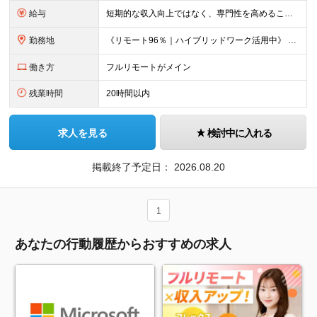
給与
短期的な収入向上ではなく、専門性を高めることで、 《長期的に収入を伸ばしていくキャリア形成》を重視しています。 【想定年収・月給】 □ 想定年収：350万円〜1,000万円 □ 月給：25万円〜75
勤務地
《リモート96％｜ハイブリッドワーク活用中》 基本はリモートワークのため、全国どこからでも勤務が可能です。 本社は高知県ですが、東京・全国各地のメンバーが活躍しています。 希望の勤務地・働き方はお気軽
働き方
フルリモートがメイン
残業時間
20時間以内
求人を見る
検討中に入れる
掲載終了予定日：
2026.08.20
1
あなたの行動履歴からおすすめの求人