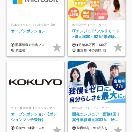
日本マイクロソフト株式会社【ポジションマッチ登録】
株式会社ライズストリート
オープンポジション
ITエンジニア*フルリモート
×還元率80～92％*未経験歓
迎*年休134日*月給35万～*
配属組織や担当プロジェクトにより異なります。 ▼参考情報 ----------------------- 年俸650万～（1/12を月々支給） ※経験、能力を考慮の上、当社規定により優遇いたします。 ※時間外、休日出勤、深夜手当に対する賃金も基本年俸に含みます。
■月給35万円～130万円＋賞与年2回＋各種手当 ※システムエンジニアの経験をお持ちの方は月給41万円以上＋賞与年2回（108万円～）＋手当 ■単価（年収）アップのチャンスは最大年12回 ※残業代は1分単位で100％全額支給。サービス残業などは一切ありません ※試用期間6ヵ月（試用期間中の待遇・給与に差はありません）
定着率100%
東京都
東京都_神奈川県_埼玉県_千葉県_大阪府_愛知県_北海道_青森県_岩手県_宮城県_秋田県_山形県_福島県_茨城県_栃木県_群馬県_新潟県_山梨県_長野県_富山県_石川県_福井県_静岡県_岐阜県_三重県_兵庫県_京都府_滋賀県_奈良県_和歌山県_広島県_岡山県_鳥取県_島根県_山口県_徳島県_香川県_愛媛県_高知県_福岡県_熊本県_佐賀県_長崎県_大分県_宮崎県_鹿児島県_沖縄県
コクヨ株式会社【ポジションマッチ登録】
株式会社アイ・ディ・エイチ
オープンポジション【ポジ
開発エンジニア｜面接1回｜
ションマッチ登録】
案件単価還元率83％｜給与
UP保証｜年休140日｜在宅
前職のご経験・スキル等を考慮して決定します。
前職給与＋αの収入を保証 月給42万円～120万円＋各種手当＋賞与 給与基準が明確かつ高還元です。 一人ひとりが安定した環境のもと、長く活躍できる職場を目指しています。 ※平均年収650万円 ・還元率83％ ・各種手当について 職能手当／職務手当／資格手当／営業手当 など ※前職での経験・能力、給与などを考慮の上、当社規定により優遇いたします ※試用期間あり（3ヶ月／期間中の条件に変動はありません） ※上記金額には固定残業代（78,948円～225,564円/月30時間分）を含みます 超過分は別途全額支給いたします ・年収UPを保証 過去には転職時に〈年収200万円UP〉したエンジニアも在籍しています。入社時だけでなく、入社後も安心の給与水準で働ける環境です。キャリアや技術力が正当に評価されていないと感じていたら、一度面接でお話ししましょう！ 当社では管理職の人数は最低限にし、無駄な管理をしません。その費用削減分を社員の給与に還元しています！
利用率9割｜独立支援・副業