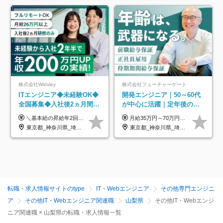
株式会社Widsley
株式会社フューチャーゲート
ITエンジニア◆未経験OK◆
開発エンジニア｜50～60代
全国募集◆入社後2ヵ月間は
が中心に活躍｜定年後の給
研修のみ◆フルリモート
与減ナシ｜年収50万円アッ
＼基本給の昇給年2回＆プロジェクト手当による昇給年12回！！／ 【経験者の場合】 月給33万円～70万円＋プロジェクト手当＋資格手当 ★スキルや経験を考慮の上、優遇します ★上記給与には固定残業代20時間分(月4万3883円～)を含みます。残業が超過した場合は、追加支給します(残業は月平均3時間とほぼ発生しません。残業がなくても、固定残業代は支給されます) ★試用期間中も、月給や福利厚生等は同じです ---------- 【未経験者の場合】 月給26万円～50万円＋プロジェクト手当＋資格手当 ★スキルや経験を考慮の上、優遇します ★上記給与には固定残業代20時間分(月3万719円～)を含みます。残業が超過した場合は、追加支給します(残業は月平均3時間とほぼ発生しません。残業がなくても、固定残業代は支給されます) ★試用期間6ヵ月あり ・1ヶ月目～：月給23万円～ ・2ヶ月目～6ヶ月目：月給23万円～＋プロジェクト手当1～3万円 （上記給与にはそれぞれ固定残業代20時間分(月3万719円～)を含み、超過した場合は追加支給します。） ---------- 【プロジェクト手当について】 参画するプロジェクトの単価に応じて毎月の歩合給を支給します 業界内でもトップクラスの高還元です！
月給35万円～70万円（固定残業代30時間分63,869円～を含む）+賞与年1回 ※30時間を超える分は別途支給します ●これまでのご経験・スキル・前職給与をできる限り考慮します ●待機期間も給与を100％支給します ●試用期間中も給与や福利厚生は同じです ≪年収を維持しながら長く働けます！≫ 一般的な企業では55歳や60歳を機に年収が下がりますが、 当社は役職などではなく「スキルや経験」で評価。 エンジニアとして長く働きながら あなたにふさわしい年収を維持できます！
OK◆残業月3h◆服装髪型自
プ実績／昇給率92％（直近3
東京都_神奈川県_埼玉県_千葉県_大阪府_愛知県_北海道_青森県_岩手県_宮城県_秋田県_山形県_福島県_茨城県_栃木県_群馬県_新潟県_山梨県_長野県_富山県_石川県_福井県_静岡県_岐阜県_三重県_兵庫県_京都府_滋賀県_奈良県_和歌山県_広島県_岡山県_鳥取県_島根県_山口県_徳島県_香川県_愛媛県_高知県_福岡県_熊本県_佐賀県_長崎県_大分県_宮崎県_鹿児島県_沖縄県
東京都_神奈川県_埼玉県_千葉県
由
年）
転職・求人情報サイトのtype
IT・Webエンジニア
その他専門エンジニ
ア
その他IT・Webエンジニア関連職
山梨県
その他IT・Webエンジ
ニア関連職 × 山梨県の転職・求人情報一覧