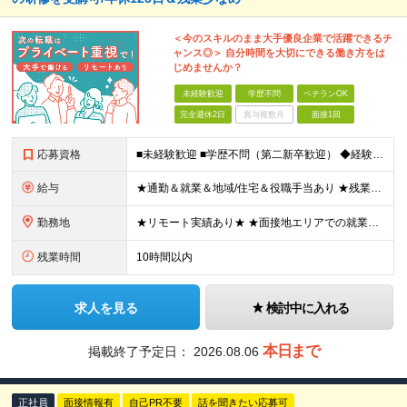
＜今のスキルのまま大手優良企業で活躍できるチ
ャンス◎＞ 自分時間を大切にできる働き方をは
じめませんか？
未経験歓迎
学歴不問
ベテランOK
完全週休2日
賞与複数月
面接1回
応募資格
■未経験歓迎 ■学歴不問（第二新卒歓迎） ◆経験は一切問いません ◆転職回数・ブランク期間も不問 ◆面接というよりは“リラックス面談”です ≪こんな方をお待ちしています≫ ・地道にコツコツ作業が得
給与
★通勤＆就業＆地域/住宅＆役職手当あり ★残業代は全額支給 ★選べる給与制度あり！ ■東京・神奈川・千葉・埼玉勤務の場合 月給24.5万円～55万円＋諸手当 （残業代は全額支給） (20,000円の
勤務地
★リモート実績あり★ ★面接地エリアでの就業率92％以上！ 『地元で働きたい』『新天地で挑戦したい』という希望に、業界トップクラス約7,000件の取引事業所数、90,000件以上のプロジェクトから検
残業時間
10時間以内
求人を見る
検討中に入れる
本日まで
掲載終了予定日：
2026.08.06
正社員
面接情報有
自己PR不要
話を聞きたい応募可