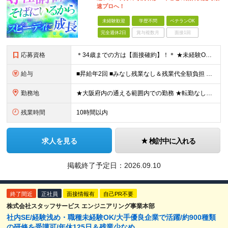
速プロへ！
未経験歓迎
学歴不問
ベテランOK
完全週休2日
賞与複数月
面接1回
応募資格
＊34歳までの方は【面接確約】！＊ ★未経験OK＆経歴一切不問！ ★正社員デビューの方も歓迎します！ ★第二新卒・既卒歓迎 ★学歴不問 ＊専属の講師や1on1のサポートもあり、安心してスタートできま
給与
■昇給年2回 ■みなし残業なし＆残業代全額負担 ■資格取得報奨金あり（5,000円～10万円） ★IT系の資格をお持ちの方は【月給30万円～】スタートが可能！ 月給21万5000円～60万円 未経
勤務地
★大阪府内の通える範囲内での勤務 ★転勤なし！ 【新入社員研修の実施場所】 オフィス：大阪府大阪市北区西天満4-3-17 MF西天満ビル12F ※研修後は大阪府内の各プロジェクト先となります。 ※
残業時間
10時間以内
求人を見る
検討中に入れる
掲載終了予定日：
2026.09.10
終了間近
正社員
面接情報有
自己PR不要
株式会社スタッフサービス エンジニアリング事業本部
社内SE/経験浅め・職種未経験OK/大手優良企業で活躍/約900種類
の研修を受講可/年休125日＆残業少なめ