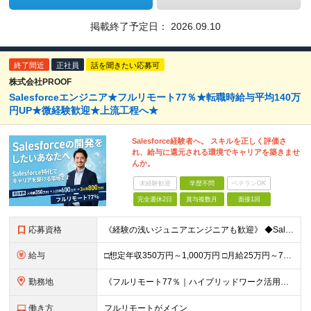
掲載終了予定日：
2026.09.10
終了間近
正社員
話を聞きたい応募可
株式会社PROOF
Salesforceエンジニア★フルリモート77％★転職時給与平均140万
円UP★微経験歓迎★上流工程へ★
Salesforce経験者へ。 スキルを正しく評価さ
れ、給与に還元される環境でキャリアを築きませ
んか。
未経験歓迎
学歴不問
ベテランOK
完全週休2日
賞与複数月
面接1回
応募資格
《経験の浅いジュニアエンジニアも歓迎》 ◆Salesforceによる開発の実務経験（実務経験1年以上） ◆学歴不問 ▽歓迎要件 ※必須ではありません ・PM経験のある方、Apex／LWCの開発経験が
給与
□想定年収350万円～1,000万円 □月給25万円～75万円＋単価連動のインセンティブ＋賞与（年2回） ※月給にはみなし残業代（月20時間分／33,186円～）を含みます。超過分は全額支給 ▽試用
勤務地
《フルリモート77％｜ハイブリッドワーク活用中》 東京都23区・大阪府を中心とした各プロジェクト先となります 《本社》高知県高知市本町2-4-30-905 (変更の範囲)上記を除く当社関連勤務地
働き方
フルリモートがメイン