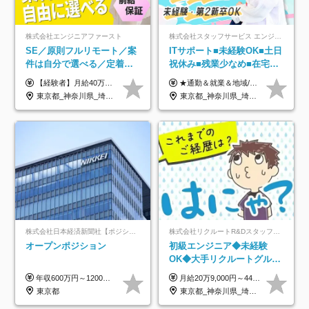
株式会社エンジニアファースト
株式会社スタッフサービス エンジニアリング事業本部
SE／原則フルリモート／案
ITサポート■未経験OK■土日
件は自分で選べる／定着率
祝休み■残業少なめ■在宅実
93%／20～30代活躍中！
績あり■約900種類のスキル
【経験者】月給40万円～120万円(固定残業代含む)+各種手当 ★前職給与の総収入額を100％保証｜還元率84％〜100％ ★20代の平均年収570万円 ※月給には、みなし残業手当(月30時間／5万8000円以上)を含みます 超過分は別途追加支給 ※固定残業代は、時間外労働の有無に関わらず30時間分を、月5万8000円~15万7000円支給 ※上記を超える時間外労働分は追加で支給 【未経験者】月給21万円以上＋各種手当 固定残業なし(残業代発生分全額支給) ※6ヶ月の試用期間あり（※条件に変動なし） ▼単価連動性×還元率は84％～100％で収入の大幅UPが可能！ ・案件単価が月50万円の場合：年収417万円 ・案件単価が月70万円の場合：年収584万円 ・案件単価が月100万円の場合：年収834万円 ＜モデル年収＞ ▼400万円～500万円(入社初年度) ▼542万円～626万円(入社2年) ▼667万円～700万円(入社3年） ▼709万円～801万円(入社5年）
★通勤＆就業＆地域/住宅＆役職手当あり ★残業代は全額支給 ★選べる給与制度あり！ ■東京・神奈川・千葉・埼玉勤務の場合 月給24.5万円～55万円＋諸手当 （残業代は全額支給） (20,000円の地域/住宅手当込み) ■愛知・京都・大阪・兵庫勤務の場合 月給24万円以上＋諸手当 （残業代は全額支給） (15,000円の地域/住宅手当込み) ■茨城・栃木・群馬・静岡・三重・滋賀・広島・福岡勤務の場合 月給23.5万円以上＋諸手当 （残業代は全額支給） (10,000円の地域/住宅手当込み) ■北海道・宮城・山梨・長野・岐阜・奈良・和歌山・岡山勤務の場合 月給23万円以上＋諸手当 （残業代は全額支給） (5,000円の地域/住宅手当込み) ■その他のエリア勤務の場合 月給22.5万円以上＋諸手当 （残業代は全額支給） ※経験や能力を考慮し、当社規定により優遇します 【昇給：年一回実施】 【選べる給与制度】 ★収入を重視する方に… 「変動型人事制度」の選択も可能（派遣先からの評価に応じて収入アップ！） ※年2回のタイミングで希望者と面談の上決定します。
アップ講座あり■全国募集
東京都_神奈川県_埼玉県_千葉県_大阪府_愛知県_北海道_青森県_岩手県_宮城県_秋田県_山形県_福島県_茨城県_栃木県_群馬県_新潟県_山梨県_長野県_富山県_石川県_福井県_静岡県_岐阜県_三重県_兵庫県_京都府_滋賀県_奈良県_和歌山県_広島県_岡山県_鳥取県_島根県_山口県_徳島県_香川県_愛媛県_高知県_福岡県_熊本県_佐賀県_長崎県_大分県_宮崎県_鹿児島県_沖縄県
東京都_神奈川県_埼玉県_千葉県_大阪府_愛知県_北海道_岩手県_宮城県_山形県_福島県_茨城県_栃木県_群馬県_山梨県_長野県_富山県_石川県_静岡県_岐阜県_三重県_兵庫県_京都府_滋賀県_奈良県_広島県_岡山県_山口県_愛媛県_福岡県_熊本県_長崎県
株式会社日本経済新聞社【ポジションマッチ登録】
株式会社リクルートR&Dスタッフィング【リクルートグループ】
オープンポジション
初級エンジニア◆未経験
OK◆大手リクルートグルー
プ正社員◆独自の教育体制
年収600万円～1200万円 ※上記年収は、想定年収です。住居費補助、子手当などの各種手当を含む金額です。 ※経験・能力等を考慮の上、当社規定により決定します。
月給20万9,000円～44万円 ※試用期間6カ月あり（期間中の待遇に変更なし） ※経験・能力・前給を考慮の上、決定いたします ※時間外手当100％支給 ※派遣就業先が変更となる場合には、就業規則、労使協定等に基づき賃金が変更となる可能性があります
◆住宅手当制度あり/s
東京都
東京都_神奈川県_埼玉県_千葉県_大阪府_愛知県_青森県_岩手県_宮城県_秋田県_山形県_福島県_茨城県_栃木県_群馬県_山梨県_長野県_福井県_静岡県_岐阜県_三重県_兵庫県_京都府_滋賀県_奈良県_広島県_岡山県_山口県_香川県_福岡県_熊本県_佐賀県_長崎県_大分県_宮崎県_鹿児島県