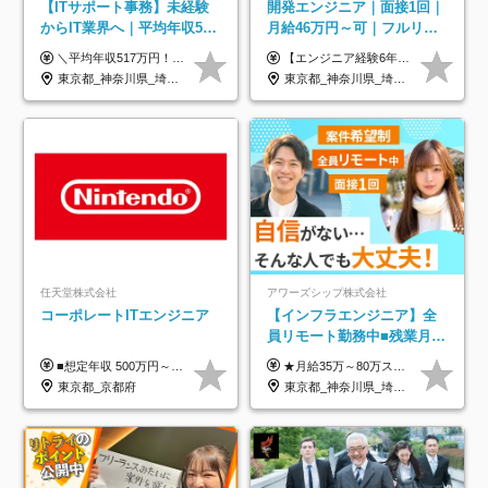
【ITサポート事務】未経験
開発エンジニア｜面接1回｜
からIT業界へ｜平均年収517
月給46万円～可｜フルリモ
万円｜ホワイト企業認定｜
ートも可｜案件選択制｜定
＼平均年収517万円！入社5年目まで毎年必ず昇給／ ■賞与年3回 ■年収800万円以上も可 ■入社3年以上の平均年収469.2万円 月給23万2000円以上＋賞与年3回＋各種手当 ☆入社5年目まで最大1万5000円の定期昇給を確約 ┃各種手当充実 ・規定の資格を取得すれば、2000円～5万円を毎月支給（2万4000円～60万円／年） ・研修中に取得した取得率95％の資格でも研修後の給料UP ※月給は年齢・経験・能力を考慮して、優遇いたします ※上記月給金額は固定残業代（20時間/3万1300円円以上）を含み、超過分は別途支給いたします ※試用期間（6ヶ月）は月給に変動はありますが、その他待遇に差異はありません ├入社後1ヶ月～3ヶ月間は、月給20万1900円となります └上記金額は固定残業代（10時間／1万6000円）を含み、超過分は別途支給いたします
【エンジニア経験6年以上の方】 月給46万円～100万円（固定残業代含む） ※上記月給には月30時間分の固定残業代（月8万7,400円～月19万円）を含む。超過分は全額支給。 【エンジニア経験4年以上の方】 月給42万円～100万円（固定残業代含む） ※上記月給には月30時間分の固定残業代（月7万9,800円～月19万円）を含む。超過分は全額支給。 【エンジニア経験4年未満の方】 月給38万円～100万円（固定残業代含む） ※上記月給には月30時間分の固定残業代（月7万2,200円～月19万円）を含む。超過分は全額支給。 ※経験、スキル、前職給与などを踏まえて決定。 ◆ルトラの給与制度のポイント！◆ ・社員の95%が入社時に年収UP！最高で300万円UPの実績も ・平均還元率86.3%（交通費・住宅手当・会社負担分の社保も含む） ・人柄やポテンシャルを評価し、スキル以上の希望年収を提示することも ・退職金制度やリファラル手当（平均50万円）あり
年休134日｜リモートOK
着率96％以上｜副業OK｜住
東京都_神奈川県_埼玉県_千葉県_大阪府_愛知県_北海道_青森県_岩手県_宮城県_秋田県_山形県_福島県_茨城県_栃木県_群馬県_新潟県_山梨県_長野県_富山県_石川県_福井県_静岡県_岐阜県_三重県_兵庫県_京都府_滋賀県_奈良県_和歌山県_広島県_岡山県_鳥取県_島根県_山口県_徳島県_香川県_愛媛県_高知県_福岡県_熊本県_佐賀県_長崎県_大分県_宮崎県_鹿児島県_沖縄県
東京都_神奈川県_埼玉県_千葉県_大阪府_愛知県_北海道_青森県_岩手県_宮城県_秋田県_山形県_福島県_茨城県_栃木県_群馬県_新潟県_山梨県_長野県_富山県_石川県_福井県_静岡県_岐阜県_三重県_兵庫県_京都府_滋賀県_奈良県_和歌山県_広島県_岡山県_鳥取県_島根県_山口県_徳島県_香川県_愛媛県_高知県_福岡県_熊本県_佐賀県_長崎県_大分県_宮崎県_鹿児島県_沖縄県
宅手当
任天堂株式会社
アワーズシップ株式会社
コーポレートITエンジニア
【インフラエンジニア】全
員リモート勤務中■残業月
3h■最大3ヶ月の連休あり■
■想定年収 500万円～900万円 月給制 月給278,000円～ ※残業が発生した場合、残業代を別途全額支給します ※試用期間2ヶ月あり(待遇や給与に差異はありません)
★月給35万～80万スタートも可 【未経験の方】 ■月給26万～80万＋賞与年2回（年2ヶ月分） 【何かしらのインフラエンジニア経験をお持ちの方】 ■月給35万～80万＋賞与年2回（年2ヶ月分） ※スキル・経験などを考慮し決定します ※試用期間6ヶ月あり。期間中は契約社員となります。その他の待遇に差異はありません（試用期間終了後、昇給の可能性あり） ※上記金額には固定残業代（月30時間分／4万9600円～15万2600円）を含みます。超過分は別途支給いたします。 ＼頑張りはインセンティブで還元！／ クライアントに貢献度を評価され、当社のエンジニアが追加で案件に参画することになるなど、会社にとって利益になる行動はしっかり評価します。 会社の成長に貢献できていることを実感でき、「もっと頑張ろう」と思える体制づくりを整えています！
年休126日■20～30代活躍
東京都_京都府
東京都_神奈川県_埼玉県_千葉県_大阪府
中！