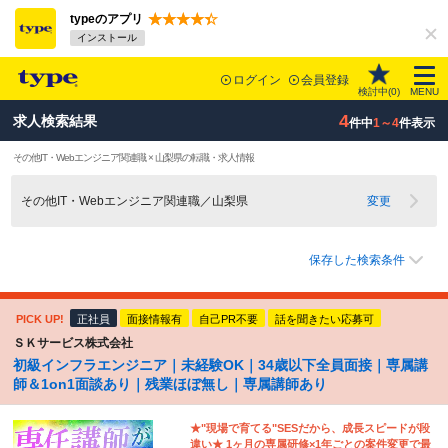
typeのアプリ
インストール
ログイン
会員登録
検討中(
0
)
MENU
4
求人検索結果
件中
1～4
件表示
その他IT・Webエンジニア関連職 × 山梨県の転職・求人情報
その他IT・Webエンジニア関連職／山梨県
変更
保存した検索条件
PICK UP!
正社員
面接情報有
自己PR不要
話を聞きたい応募可
ＳＫサービス株式会社
初級インフラエンジニア｜未経験OK｜34歳以下全員面接｜専属講
師＆1on1面談あり｜残業ほぼ無し｜専属講師あり
★"現場で育てる"SESだから、成長スピードが段
違い★ 1ヶ月の専属研修×1年ごとの案件変更で最