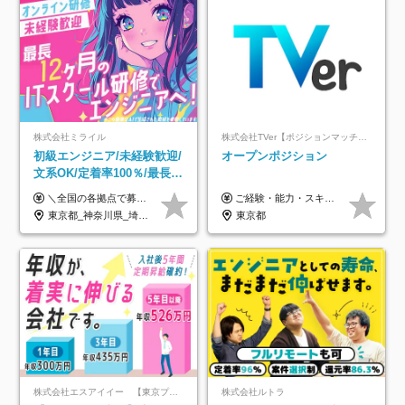
株式会社ミライル
株式会社TVer【ポジションマッチ登録】
初級エンジニア/未経験歓迎/
オープンポジション
文系OK/定着率100％/最長1
年の自社ITスクール研修あ
＼全国の各拠点で募集中！／ 給与は以下の通り、勤務地により異なります。 札幌：月給23万円～27万円 仙台：月給22万円～26万円 新潟：月給22万円～26万円 東京：月給26万円～30万円 大阪：月給24万円～29万円 福岡：月給23.5万円～27万円 沖縄：月給21万円～26万円 ◎給与は知識や経験を考慮して決定します。 ◎残業は別途全額支給します。 ◎試用期間12カ月あり（給与は以下の通りです。その他条件に変更はありません） （試用期間の給与） 札幌：月給18.6万円～ 仙台：月給19万円～ 新潟：月給18万円～ 東京：月給22万円～ 大阪：月給20.8万円～ 福岡：月給19万円～ 沖縄：月給18万円～
ご経験・能力・スキル等により、当社基準にて優遇・相談のうえ決定いたします。
り/年休130日
東京都_神奈川県_埼玉県_千葉県_大阪府_愛知県_北海道_青森県_岩手県_宮城県_秋田県_山形県_福島県_茨城県_栃木県_群馬県_新潟県_山梨県_長野県_富山県_石川県_福井県_静岡県_岐阜県_三重県_兵庫県_京都府_滋賀県_奈良県_和歌山県_広島県_岡山県_鳥取県_島根県_山口県_徳島県_香川県_愛媛県_高知県_福岡県_熊本県_佐賀県_長崎県_大分県_宮崎県_鹿児島県_沖縄県
東京都
株式会社エスアイイー 【東京プロマーケット上場】
株式会社ルトラ