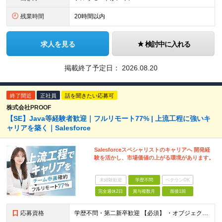
残業時間
20時間以内
求人を見る
検討中に入れる
掲載終了予定日：
2026.08.20
終了間近
正社員
話を聞きたい応募可
株式会社PROOF
【SE】Java等経験者歓迎｜フルリモート77% | 上流工程に強いキ
ャリアを築く｜Salesforce
Salesforceスペシャリストのキャリアへ 開発経
験を活かし、市場価値の上がる環境があります。
未経験歓迎
学歴不問
ベテランOK
完全週休2日
賞与複数月
面接1回
応募資格
学歴不問・第二新卒歓迎 【必須】 ・オブジェクト指向言語での開発経験 └ Java / Python / Swift / Kotlin / JavaScript / TypeScript / PH