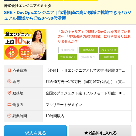
株式会社エンジニアのミカタ
SRE・DevOpsエンジニア | 市場価値の高い領域に挑戦できる/カジ
ュアル面談から◎/20〜30代活躍
「次のキャリア」でSRE／DevOpsを考えている
方へ 「年収/働き方/技術領域」に行き詰まりはあ
りませんか？
未経験歓迎
学歴不問
ベテランOK
完全週休2日
賞与複数月
面接1回
応募資格
【必須】 ・ITエンジニアとしての実務経験 3年以上 （インフラエンジニア／サーバーエンジニア／ネットワークエンジニア／クラウドエンジニア／社内SE／バックエンドエンジニア等、領域不問） ・AWS／G
給与
月給45万円〜170万円（固定残業代含む）＋賞与＋インセンティブ 想定年収：620万円〜2,000万円 ◎入社した全員が年収UP（平均170万円UP） ※経験・能力などを考慮の上、決定します。 ※月
勤務地
全国のプロジェクト先（フルリモート可能） ■プロジェクトは100%完全選択制 ■帰社日なし（社内業務は一切ありません） 【拠点】 ◆本社／東京都新宿区西新宿2丁目6番1号 新宿住友ビル28階 ◆大阪
働き方
フルリモートがメイン
残業時間
10時間以内
求人を見る
検討中に入れる