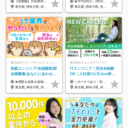
【首都圏】月収例29.5万円（月給26万円＋諸手当） 【東海・関西】月収例28.5万円（月給25万円＋諸手当） 【九州】月収例26万円（月給23万円＋諸手当） ※経験・スキル・前職給与を踏まえ、総合的に判断して決定します。 例：首都圏 月収例31万円（月給27万円＋諸手当） ◆各種手当 ・通勤手当（上限4万円まで） ・残業代手当（1分単位で全額支給） ※固定残業代制は採用しておりません ・深夜勤務手当 ・資格取得支援（ランクに応じてお祝い金1万円～10万円を支給） ◆昇給：年1回 ◆補足 ・研修中1ヶ月間は、時給1670円となります。 ・試用期間6ヶ月あり。その間の待遇に変更はありません。 ※詳細は面接時にご案内します。
★平均150万～200万円年収UPを実現！ ★前職給与を100％保証！ ★案件内容の開示・明確な評価体制あり ⇒クライアント評価で即昇給を実現したケースも◎ ★年12回（毎月昇給チャンスあり） ■月給35万円～103万円 ※経験・能力・前職給与を考慮し、決定 ※上記給与には月30時間分(6万6500円以上)の固定残業代が含まれます。超過分は手当として別途支給します ※試用期間3ヶ月あり(期間中の給与・待遇面に差異はありません) ▼収入アップの実例をご紹介 ───────────── ★働き方改革をした30代男性（PG） 子どもが生まれたばかりなのに、忙しい現場で残業も月50～60時間が当たり前。 ⇒残業ほぼゼロ＆週3リモートの働き方に！しかも給与もアップ！ ★収入アップした30代男性（PM） 子供が3人いて家計も苦しく、残業代で稼ぐ日々… ⇒残業をたくさんしていた年収額より、100万円以上アップしました！
面接1回／土日面接可/SE
約2万件の案件から選択
東京都_神奈川県_埼玉県_千葉県_大阪府_愛知県_兵庫県_京都府_福岡県
東京都_神奈川県_埼玉県_千葉県_大阪府_愛知県_北海道_青森県_岩手県_宮城県_秋田県_山形県_福島県_茨城県_栃木県_群馬県_新潟県_山梨県_長野県_富山県_石川県_福井県_静岡県_岐阜県_三重県_兵庫県_京都府_滋賀県_奈良県_和歌山県_広島県_岡山県_鳥取県_島根県_山口県_徳島県_香川県_愛媛県_高知県_福岡県_熊本県_佐賀県_長崎県_大分県_宮崎県_鹿児島県_沖縄県
株式会社スタッフサービス エンジニアリング事業本部
株式会社まぁぶるずワークス
初級エンジニア/未経験歓迎/
ITエンジニア｜完全未経験
全国募集/あなたに合わせた
OK｜入社後3カ月Java研修
オリジナル研修をご用
｜リモート率8割以上｜充実
★通勤＆就業＆地域/住宅＆役職手当あり ★残業代は全額支給 ★選べる給与制度あり！ ■東京・神奈川・千葉・埼玉勤務の場合 月給24.5万円～55万円＋諸手当 （残業代は全額支給） (20,000円の地域/住宅手当込み) ■愛知・京都・大阪・兵庫勤務の場合 月給24万円以上＋諸手当 （残業代は全額支給） (15,000円の地域/住宅手当込み) ■茨城・栃木・群馬・静岡・三重・滋賀・広島・福岡勤務の場合 月給23.5万円以上＋諸手当 （残業代は全額支給） (10,000円の地域/住宅手当込み) ■北海道・宮城・山梨・長野・岐阜・奈良・和歌山・岡山勤務の場合 月給23万円以上＋諸手当 （残業代は全額支給） (5,000円の地域/住宅手当込み) ■その他のエリア勤務の場合 月給22.5万円以上＋諸手当 （残業代は全額支給） ※経験や能力を考慮し、当社規定により優遇します 【昇給：年一回実施】 【選べる給与制度】 ★収入を重視する方に… 「変動型人事制度」の選択も可能（派遣先からの評価に応じて収入アップ！） ※年2回のタイミングで希望者と面談の上決定します。
＼ボーナスあり！初年度から年収300万円以上／ ■月給25万円～35万円＋残業代全額支給＋各種手当＋賞与年1回 ◎経験・年齢・スキルなどを考慮し、できるだけ優遇します ◎試用期間中(3カ月)は契約社員で、月給21万円＋諸手当になります。 (試用期間中は残業が発生しません。その他の待遇に変更はありません) ----------------- ＼3つの評価軸！実力次第で早期収入アップ！／ 【1】スキル(IT理解、実装力、設計) 【2】実務力(現場評価、コミュ力、品質) 【3】姿勢(自走力、意欲、責任感) この3つの評価軸で、3カ月ごとに評価。社内グレードにより、給与が決まる明確な仕組みです。何ができれば給与が上がるのか分かりやすく、実力や努力次第で早期に収入を増やせます！ 【固定残業代について】 なし（残業代は、実際の労働時間に応じて別途全額支給）
意/AI・IoT/残業平均8時間
のキャリア支援｜残業月10h
東京都_神奈川県_埼玉県_千葉県_大阪府_愛知県_北海道_岩手県_宮城県_山形県_福島県_茨城県_栃木県_群馬県_山梨県_長野県_富山県_石川県_静岡県_岐阜県_三重県_兵庫県_京都府_滋賀県_奈良県_広島県_岡山県_山口県_愛媛県_福岡県_熊本県_長崎県
東京都_神奈川県_埼玉県_千葉県_大阪府_愛知県_北海道_青森県_岩手県_宮城県_秋田県_山形県_福島県_茨城県_栃木県_群馬県_新潟県_山梨県_長野県_富山県_石川県_福井県_静岡県_岐阜県_三重県_兵庫県_京都府_滋賀県_奈良県_和歌山県_広島県_岡山県_鳥取県_島根県_山口県_徳島県_香川県_愛媛県_高知県_福岡県_熊本県_佐賀県_長崎県_大分県_宮崎県_鹿児島県_沖縄県