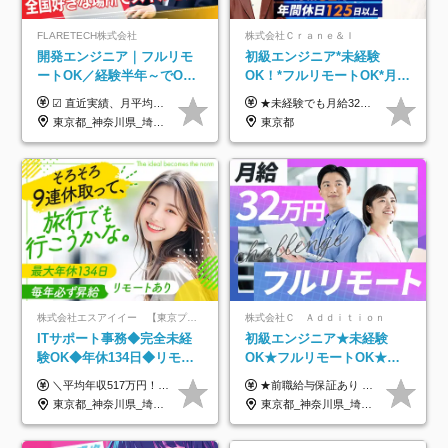
FLARETECH株式会社
株式会社Ｃｒａｎｅ＆Ｉ
開発エンジニア｜フルリモ
初級エンジニア*未経験
ートOK／経験半年～でOK
OK！*フルリモートOK*月給
／実質還元率80～90%／前
32万～*残業月9.8h*1ヶ月の
☑︎ 直近実績、月平均17,000円の昇給 ☑︎ 前職給与100%保証 ☑︎ 実質還元率80～90% ☑︎ 待機時も給与は満額支給 月給35万円～70万円＋交通費など各種手当 ※想定年収：4,200,000円～10,560,000円 ※経験・能力等を考慮の上で決定します。 ※上記金額には、みなし残業手当（50時間分・104,000円～212,000円）を含みます。超過分は別途追加支給します。 ┗残業時間は月平均10時間、多い時でも20時間程度と安定しております ★単価連動型の給与体系ではないため、万が一待機になってもその間の給与は満額支給しています。 ＜1年間の昇給事例をご紹介！＞ ・20代/フロントエンドエンジニア：月給274,000円→月給362,000円（＋88,000円/月） ・20代/iOSエンジニア：月給237,000円→月給287,000円（＋50,000円/月） ・20代/Androidエンジニア：月給316,000円→月給374,000円（＋58,000円/月） ・30代/Javaエンジニア（上流）：月給340,000円→月給418,000円（＋78,000円/月） ・30代/PMO：月給340,000円→月給418,000円（＋78,000円/月）
★未経験でも月給32万円スタート★ 月収32万円～35万円＋各種手当（資格手当だけで毎月15万の上乗せ実績あり！） ★資格手当豊富！1資格につき最大3万円支給 ★功績手当の導入で、毎月のお給与に上乗せで最大10万円支給している社員も！ ★1回の昇級で年収数十万UPも可 ★ゆくゆくは年収1000万以上も目指せる 年俸384万円～1,162万8,000円（12分割） ※経験・スキルを考慮の上決定します ※上記金額には固定残業代（月30h分・60,800円～66,500円）を含みます ※超過分は別途全額支給します ※試用期間2ヶ月間あり（その他待遇に差異はありません）
給保証／AI系など最先端案
研修*資格取得率100％
東京都_神奈川県_埼玉県_千葉県_大阪府_愛知県_北海道_青森県_岩手県_宮城県_秋田県_山形県_福島県_茨城県_栃木県_群馬県_新潟県_山梨県_長野県_富山県_石川県_福井県_静岡県_岐阜県_三重県_兵庫県_京都府_滋賀県_奈良県_和歌山県_広島県_岡山県_鳥取県_島根県_山口県_徳島県_香川県_愛媛県_高知県_福岡県_熊本県_佐賀県_長崎県_大分県_宮崎県_鹿児島県_沖縄県
東京都
件多数
株式会社エスアイイー 【東京プロマーケット上場】
株式会社Ｃ Ａｄｄｉｔｉｏｎ
ITサポート事務◆完全未経
初級エンジニア★未経験
験OK◆年休134日◆リモー
OK★フルリモートOK★月
トOK◆残業月7h以下◆賞与
給32万円～★残業月10h＆
＼平均年収517万円！入社5年目まで毎年必ず昇給／ ■賞与年3回 ■年収800万円以上も可 ■入社3年以上の平均年収469.2万円 月給23万2000円以上＋賞与年3回＋各種手当 ☆入社5年目まで最大1万5000円の定期昇給を確約 ┃各種手当充実 ・規定の資格を取得すれば、2000円～5万円を毎月支給（2万4000円～60万円／年） ・研修中に取得した取得率95％の資格でも研修後の給料UP ※月給は年齢・経験・能力を考慮して、優遇いたします ※上記月給金額は固定残業代（20時間/3万1300円円以上）を含み、超過分は別途支給いたします ※試用期間（6ヶ月）は月給に変動はありますが、その他待遇に差異はありません ├入社後1ヶ月～3ヶ月間は、月給20万1900円となります └上記金額は固定残業代（10時間／1万6000円）を含み、超過分は別途支給いたします
★前職給与保証あり ★月給32万円以上＋インセンティブあり 月給32万円以上＋インセンティブ＋各種手当 ※上記には固定残業代（月30時間・44,400円～）を含みます ※超過分は別途支給します ※試用期間はございません ★＼成果＝あなたの収入／★ 【1】案件単価ー8万円＝あなたの給与 参画したプロジェクトの案件単価から 一律8万円引いた金額があなたの給与です！ （月給例） ■1人称での構築・小規模な詳細設計 案件単価55万円ー8万円＝月給47万円（還元率85.5%） ■大型案件の設計・構築やプロジェクト管理 案件単価90万円ー8万円＝月給82万円（還元率91.1%） ‥‥‥‥‥‥‥‥‥‥‥‥‥‥‥‥‥‥ 【2】月給の他にも豊富なインセンティブあり 全員が月3～13万円のインセンティブをゲットしています！ ≪インセンティブ制度≫ 稼働している現場で増員・交代が発生し、 当社の人員を配属が決定した際に支給。 ◇C Addition正社員が参画 ：実粗利の10%／毎月 ◇協力会社所属の社員が参画：実粗利の30%／毎月 ≪リファラル制度≫ あなたの知り合いが当社のメンバーになった際に、 毎月1人あたり2万円支給します◎ ‥‥‥‥‥‥‥‥‥‥‥‥‥‥‥‥‥‥
年3回◆5年目まで必ず昇給
年休120日以上★副業可
東京都_神奈川県_埼玉県_千葉県_大阪府_愛知県_北海道_青森県_岩手県_宮城県_秋田県_山形県_福島県_茨城県_栃木県_群馬県_新潟県_山梨県_長野県_富山県_石川県_福井県_静岡県_岐阜県_三重県_兵庫県_京都府_滋賀県_奈良県_和歌山県_広島県_岡山県_鳥取県_島根県_山口県_徳島県_香川県_愛媛県_高知県_福岡県_熊本県_佐賀県_長崎県_大分県_宮崎県_鹿児島県_沖縄県
東京都_神奈川県_埼玉県_千葉県_大阪府_愛知県_北海道_青森県_岩手県_宮城県_秋田県_山形県_福島県_茨城県_栃木県_群馬県_新潟県_山梨県_長野県_富山県_石川県_福井県_静岡県_岐阜県_三重県_兵庫県_京都府_滋賀県_奈良県_和歌山県_広島県_岡山県_鳥取県_島根県_山口県_徳島県_香川県_愛媛県_高知県_福岡県_熊本県_佐賀県_長崎県_大分県_宮崎県_鹿児島県_沖縄県