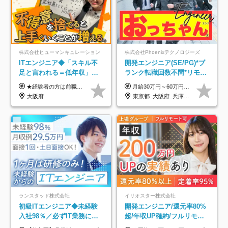
株式会社ヒューマンキュレーション
株式会社Phoenixテクノロジーズ
ITエンジニア◆「スキル不
開発エンジニア(SE/PG)*ブ
足と言われる＝低年収」で
ランク転職回数不問*リモー
はない！｜ 不安を克服し、
ト案件多数*残業ほぼ0*通院
★経験者の方は前職の年収以上を保証します ★案件単価を開示した上で80％以上を還元します 月給25万円以上＋賞与年2回 ※経験や能力を考慮の上で優遇します ※試用期間が3ヶ月(その間の給与・待遇・雇用形態に変更はありません) ※月給には月20時間分のみなし残業手当(5万円)を含みます(超過分は別途支給) ★残業平均は月10時間以下ですので、毎月10時間分程度はお得です！
月給30万円～60万円+住宅手当+職能手当+役職手当+決算賞与+報奨金 ※経験・能力を考慮し、優遇します ※給与には20時間分のみなし時間外手当(3万7000円以上)を含みます(超過時間分は別途追加支給) ※試用期間3～6ヵ月あり(その間の給与、待遇に差異なし) ※場合によって契約社員での採用の可能性あり(面接時に応相談)
年収アップした社員の実例
のための半休制度あり
大阪府
東京都_大阪府_兵庫県_京都府_福岡県
ランスタッド株式会社
イリオスター株式会社
初級ITエンジニア◆未経験
開発エンジニア/還元率80%
入社98％／必ずIT業務に配
超/年収UP確約/フルリモ
属／月収例29.5万円／Web
OK/年休130日/平均残業7h/