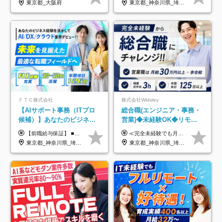
東京都_大阪府
東京都_神奈川県_埼玉県_千葉県_大阪府_愛知県_北海道_青森県_岩手県_宮城県_秋田県_山形県_福島県_茨城県_栃木県_群馬県_新潟県_山梨県_長野県_富山県_石川県_福井県_静岡県_岐阜県_三重県_兵庫県_京都府_滋賀県_奈良県_和歌山県_広島県_岡山県_鳥取県_島根県_山口県_徳島県_香川県_愛媛県_高知県_福岡県_熊本県_佐賀県_長崎県_大分県_宮崎県_鹿児島県_沖縄県
制度
ＦＴＣ株式会社
株式会社Widsley
【AIサポート事務（ITプロ
総合職(エンジニア・事務・
候補）】あなたのビジネス
営業)◆未経験OK◆リモー
経験をAI業界で活かす◆IT
トあり◆残業月3h◆服装髪
【前職給与保証】 ■未経験者： 月給30万円～35万円 ■ローキャリア（経験目安1年程度）： 月給35万円～40万円 ■経験者（経験目安3年以上）： 月給40万円～60万円 ■即戦力（経験目安5年以上）： 月給45万円～80万円 ※上記金額には固定残業代30時間分 【未経験者5万5000円～7万3000円、 ローキャリア6万4000円～7万3000円、 経験者5万8000円～10万9000円、 即戦力8万2000円～14万5000円】を含みます。 ※30時間を超える場合は追加で全額支給します。 ※経験・能力・前職給与などを総合的に評価したうえでご納得いただけるよう個別決定。 未経験者の場合、前職給与とポテンシャルを査定のうえ決定いたします。 ※日本国内でのIT業界経験、または同等の実務経験と能力に応じて決定します。 ※前職給与は日本円かつ、日本国内での実績に基づき評価します。 【納得の評価システム】 ★クォーター毎に査定する評価制度導入！ 明確な評価基準で翌年度年収を上げましょう！ ★評価対象期間に在籍中のほとんどの社員が昇給し 年収アップを実現しています！ ★様々なインセンティブ制度を用意し多角的に正当評価しています！ ※試用期間6カ月（期間中の待遇等に差異なし）
≪完全未経験でも月給40万円以上も可能です！≫ -------------- 【1】ITエンジニア 月給26万円～50万円＋プロジェクト手当＋資格手当 【2】IT事務、営業事務 月給26万円～50万円＋プロジェクト手当＋資格手当 ≪【1】【2】共通≫ ★上記給与には固定残業代20時間分(月3万719円～)を含みます。残業が超過した場合は、追加支給します(残業は月平均3時間とほぼ発生しません。残業がなくても、固定残業代は支給されます) ★試用期間6ヵ月あり（期間中は月給23万1000円～。固定残業代20時間分3万719円～を含む／超過分は別途支給） -------------- 【3】SES営業、SaaS営業 月給30万円以上＋インセンティブ＋各種手当 ★上記給与には固定残業代45時間分(月7万6967円～)を含みます。残業が超過した場合は、追加支給します(残業は月平均3時間とほぼ発生しません。残業がなくても、固定残業代は支給されます) ★試用期間6ヵ月あり(期間中も給与や福利厚生は同じです)
未経験OK◆目指せるコンサ
型自由
東京都_神奈川県_埼玉県_千葉県
東京都_神奈川県_埼玉県_千葉県_大阪府_愛知県_北海道_青森県_岩手県_宮城県_秋田県_山形県_福島県_茨城県_栃木県_群馬県_新潟県_山梨県_長野県_富山県_石川県_福井県_静岡県_岐阜県_三重県_兵庫県_京都府_滋賀県_奈良県_和歌山県_広島県_岡山県_鳥取県_島根県_山口県_徳島県_香川県_愛媛県_高知県_福岡県_熊本県_佐賀県_長崎県_大分県_宮崎県_鹿児島県_沖縄県
ル