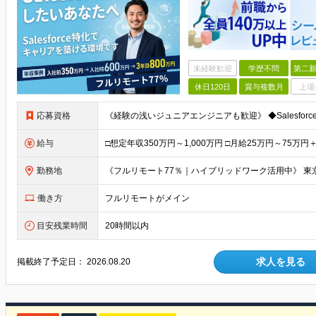
未経験歓迎
学歴不問
第二新
休日120日
賞与複数月
上場
応募資格
給与
勤務地
働き方
フルリモートがメイン
目安残業時間
20時間以内
求人を見る
掲載終了予定日：
2026.08.20