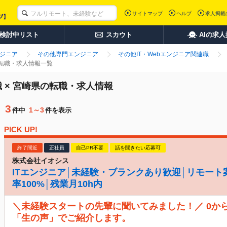
サイトマップ
ヘルプ
求人掲載
検討中リスト
スカウト
AIの求
ンジニア
その他専門エンジニア
その他IT・Webエンジニア関連職
の転職・求人情報一覧
職 × 宮崎県の転職・求人情報
3
1～3
件中
件を表示
PICK UP!
終了間近
正社員
自己PR不要
話を聞きたい応募可
株式会社イオシス
ITエンジニア│未経験・ブランクあり歓迎│リモート
率100%│残業月10h内
＼未経験スタートの先輩に聞いてみました！／ 0か
「生の声」でご紹介します。