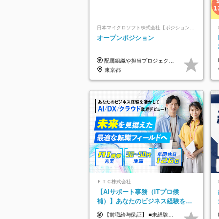
日本マイクロソフト株式会社【ポジションマッチ登録】
オープンポジション
配属組織や担当プロジェクトにより異なります。 ▼参考情報 ----------------------- 年俸650万～（1/12を月々支給） ※経験、能力を考慮の上、当社規定により優遇いたします。 ※時間外、休日出勤、深夜手当に対する賃金も基本年俸に含みます。
東京都
ＦＴＣ株式会社
【AIサポート事務（ITプロ候
補）】あなたのビジネス経験をAI
業界で活かす◆IT未経験OK◆目指
【前職給与保証】 ■未経験者： 月給30万円～35万円 ■ローキャリア（経験目安1年程度）： 月給35万円～40万円 ■経験者（経験目安3年以上）： 月給40万円～60万円 ■即戦力（経験目安5年以上）： 月給45万円～80万円 ※上記金額には固定残業代30時間分 【未経験者5万5000円～7万3000円、 ローキャリア6万4000円～7万3000円、 経験者5万8000円～10万9000円、 即戦力8万2000円～14万5000円】を含みます。 ※30時間を超える場合は追加で全額支給します。 ※経験・能力・前職給与などを総合的に評価したうえでご納得いただけるよう個別決定。 未経験者の場合、前職給与とポテンシャルを査定のうえ決定いたします。 ※日本国内でのIT業界経験、または同等の実務経験と能力に応じて決定します。 ※前職給与は日本円かつ、日本国内での実績に基づき評価します。 【納得の評価システム】 ★クォーター毎に査定する評価制度導入！ 明確な評価基準で翌年度年収を上げましょう！ ★評価対象期間に在籍中のほとんどの社員が昇給し 年収アップを実現しています！ ★様々なインセンティブ制度を用意し多角的に正当評価しています！ ※試用期間6カ月（期間中の待遇等に差異なし）