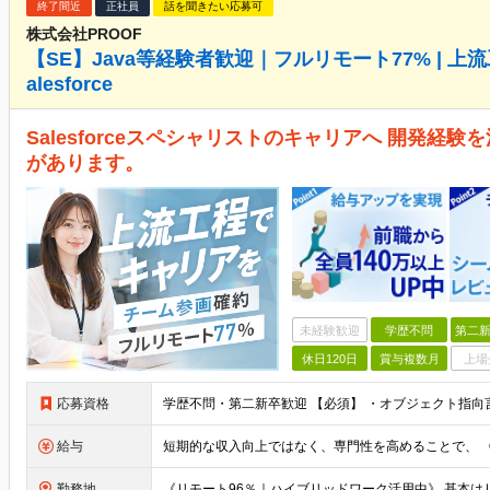
終了間近
正社員
話を聞きたい応募可
株式会社PROOF
【SE】Java等経験者歓迎｜フルリモート77% | 
alesforce
Salesforceスペシャリストのキャリアへ 開発経
があります。
未経験歓迎
学歴不問
第二新
休日120日
賞与複数月
上場
応募資格
給与
勤務地