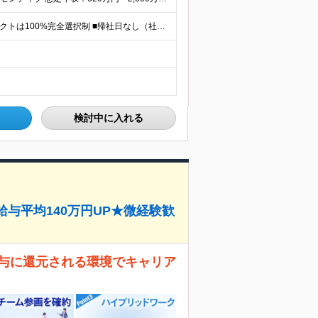
全国のプロジェクト先（フルリモート可能） ■プロジェクトは100%完全選択制 ■帰社日なし（社内業務は一切ありません） 【拠点】 ◆本社／東京都新宿区西新宿2丁目6番1号 新宿住友ビル28階 ◆大阪
検討中に入れる
時給与平均140万円UP★微経験歓
、給与に還元される環境でキャリア