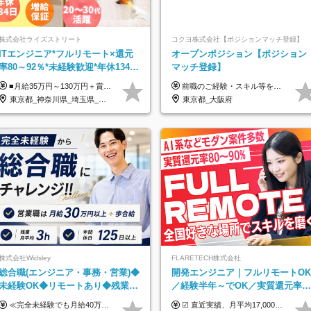
株式会社ライズストリート
コクヨ株式会社【ポジションマッチ登録】
ITエンジニア*フルリモート×還元
オープンポジション【ポジション
率80～92％*未経験歓迎*年休134日
マッチ登録】
*月給35万～*定着率100%
■月給35万円～130万円＋賞与年2回＋各種手当 ※システムエンジニアの経験をお持ちの方は月給41万円以上＋賞与年2回（108万円～）＋手当 ■単価（年収）アップのチャンスは最大年12回 ※残業代は1分単位で100％全額支給。サービス残業などは一切ありません ※試用期間6ヵ月（試用期間中の待遇・給与に差はありません）
前職のご経験・スキル等を考慮して決定します。
東京都_神奈川県_埼玉県_千葉県_大阪府_愛知県_北海道_青森県_岩手県_宮城県_秋田県_山形県_福島県_茨城県_栃木県_群馬県_新潟県_山梨県_長野県_富山県_石川県_福井県_静岡県_岐阜県_三重県_兵庫県_京都府_滋賀県_奈良県_和歌山県_広島県_岡山県_鳥取県_島根県_山口県_徳島県_香川県_愛媛県_高知県_福岡県_熊本県_佐賀県_長崎県_大分県_宮崎県_鹿児島県_沖縄県
東京都_大阪府
株式会社Widsley
FLARETECH株式会社
総合職(エンジニア・事務・営業)◆
開発エンジニア｜フルリモートOK
未経験OK◆リモートあり◆残業月
／経験半年～でOK／実質還元率8
3h◆服装髪型自由
～90%／前給保証／AI系など最先
≪完全未経験でも月給40万円以上も可能です！≫ -------------- 【1】ITエンジニア 月給26万円～50万円＋プロジェクト手当＋資格手当 【2】IT事務、営業事務 月給26万円～50万円＋プロジェクト手当＋資格手当 ≪【1】【2】共通≫ ★上記給与には固定残業代20時間分(月3万719円～)を含みます。残業が超過した場合は、追加支給します(残業は月平均3時間とほぼ発生しません。残業がなくても、固定残業代は支給されます) ★試用期間6ヵ月あり（期間中は月給23万1000円～。固定残業代20時間分3万719円～を含む／超過分は別途支給） -------------- 【3】SES営業、SaaS営業 月給30万円以上＋インセンティブ＋各種手当 ★上記給与には固定残業代45時間分(月7万6967円～)を含みます。残業が超過した場合は、追加支給します(残業は月平均3時間とほぼ発生しません。残業がなくても、固定残業代は支給されます) ★試用期間6ヵ月あり(期間中も給与や福利厚生は同じです)
☑︎ 直近実績、月平均17,000円の昇給 ☑︎ 前職給与100%保証 ☑︎ 実質還元率80～90% ☑︎ 待機時も給与は満額支給 月給35万円～70万円＋交通費など各種手当 ※想定年収：4,200,000円～10,560,000円 ※経験・能力等を考慮の上で決定します。 ※上記金額には、みなし残業手当（50時間分・104,000円～212,000円）を含みます。超過分は別途追加支給します。 ┗残業時間は月平均10時間、多い時でも20時間程度と安定しております ★単価連動型の給与体系ではないため、万が一待機になってもその間の給与は満額支給しています。 ＜1年間の昇給事例をご紹介！＞ ・20代/フロントエンドエンジニア：月給274,000円→月給362,000円（＋88,000円/月） ・20代/iOSエンジニア：月給237,000円→月給287,000円（＋50,000円/月） ・20代/Androidエンジニア：月給316,000円→月給374,000円（＋58,000円/月） ・30代/Javaエンジニア（上流）：月給340,000円→月給418,000円（＋78,000円/月） ・30代/PMO：月給340,000円→月給418,000円（＋78,000円/月）