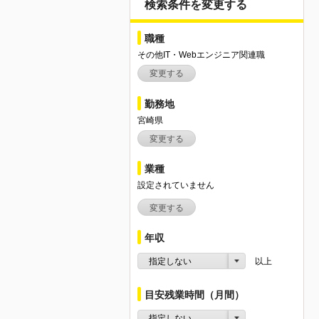
検索条件を変更する
職種
その他IT・Webエンジニア関連職
変更する
勤務地
宮崎県
変更する
業種
設定されていません
変更する
年収
指定しない
以上
目安残業時間（月間）
指定しない