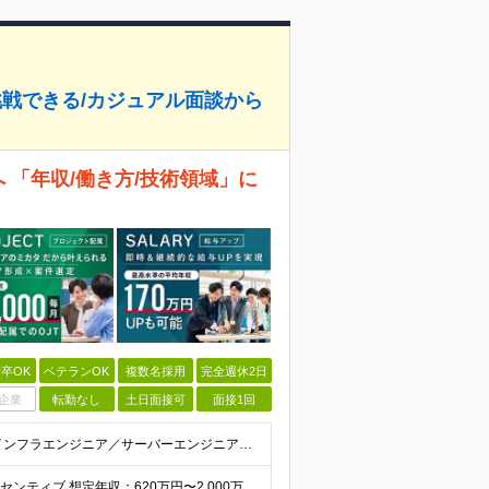
に挑戦できる/カジュアル面談から
へ 「年収/働き方/技術領域」に
卒OK
ベテランOK
複数名採用
完全週休2日
企業
転勤なし
土日面接可
面接1回
【必須】 ・ITエンジニアとしての実務経験 3年以上 （インフラエンジニア／サーバーエンジニア／ネットワークエンジニア／クラウドエンジニア／社内SE／バックエンドエンジニア等、領域不問） ・AWS／G
月給45万円〜170万円（固定残業代含む）＋賞与＋インセンティブ 想定年収：620万円〜2,000万円 ◎入社した全員が年収UP（平均170万円UP） ※経験・能力などを考慮の上、決定します。 ※月