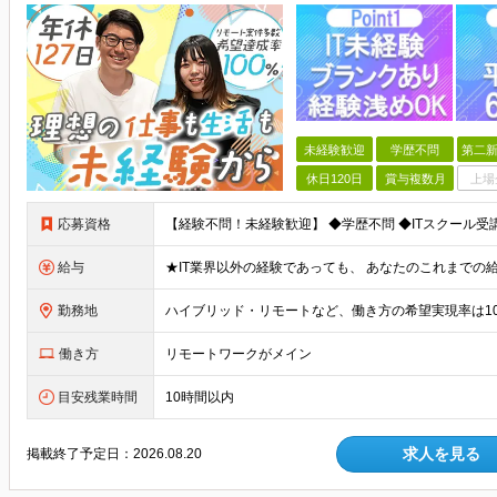
未経験歓迎
学歴不問
第二新
休日120日
賞与複数月
上場
応募資格
給与
勤務地
働き方
リモートワークがメイン
目安残業時間
10時間以内
求人を見る
掲載終了予定日：
2026.08.20