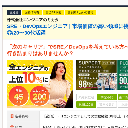
正社員
面接情報有
自己PR不要
話を聞きたい応募可
株式会社エンジニアのミカタ
SRE・DevOpsエンジニア | 市場価値の高い領域
◎/20〜30代活躍
「次のキャリア」でSRE／DevOpsを考えている方
行き詰まりはありませんか？
未経験歓迎
学歴不問
第二新
休日120日
賞与複数月
上場
応募資格
給与