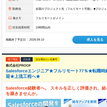
勤務地
働き方
フルリモートがメイン
目安残業時間
10時間以内
求人を見る
掲載終了予定日：
2026.09.10
終了間近
正社員
話を聞きたい応募可
株式会社PROOF
Salesforceエンジニア★フルリモート77％★転職
迎★上流工程へ★
Salesforce経験者へ。 スキルを正しく評価され
を築きませんか。