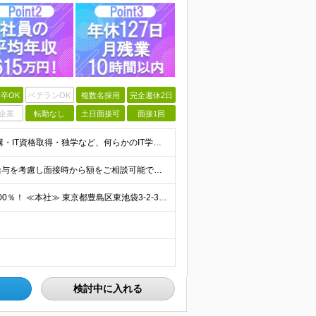
卒OK
ベテランOK
複数名採用
完全週休2日
企業
転勤なし
土日面接可
面接1回
【経験不問！未経験歓迎】 ◆学歴不問 ◆ITスクール受講・IT資格取得・独学など、何らかのIT学習経験をお持ちの方 ※実務経験は問いません ※IT未経験でも、自学や職業訓練など学習を始めている方を対象
★IT業界以外の経験であっても、 あなたのこれまでの給与を考慮し面接時から額をご相談可能です！ ■未経験者 初年度想定月給 月給：255,000円～295,000円（年収:356万円～412万円以上
ハイブリッド・リモートなど、働き方の希望実現率は100％！ ≪本社≫ 東京都豊島区東池袋3-2-3 第一主田ビル402号室 「晩ご飯は家族と一緒に食べたい」 島崎代表のそんなシンプルな想いから、当
検討中に入れる