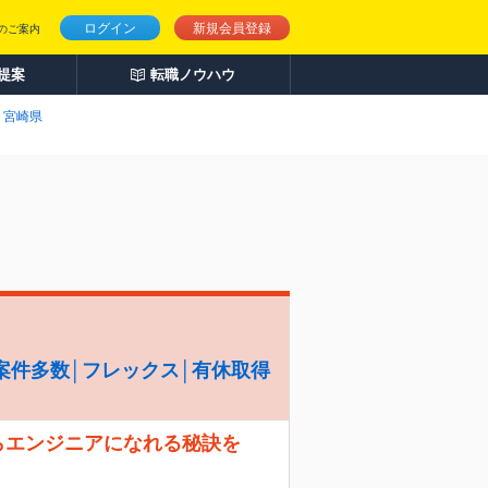
ログイン
新規会員登録
のご案内
人提案
転職ノウハウ
宮崎県
案件多数│フレックス│有休取得
らエンジニアになれる秘訣を