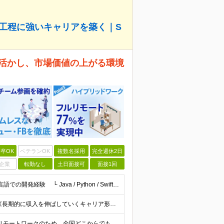
上流工程に強いキャリアを築く｜S
験を活かし、市場価値の上がる環境
卒OK
ベテランOK
複数名採用
完全週休2日
企業
転勤なし
土日面接可
面接1回
学歴不問・第二新卒歓迎 【必須】 ・オブジェクト指向言語での開発経験 └ Java / Python / Swift / Kotlin / JavaScript / TypeScript / PH
短期的な収入向上ではなく、専門性を高めることで、 《長期的に収入を伸ばしていくキャリア形成》を重視しています。 【想定年収・月給】 □ 想定年収：350万円〜1,000万円 □ 月給：25万円〜75
《リモート96％｜ハイブリッドワーク活用中》 基本はリモートワークのため、全国どこからでも勤務が可能です。 本社は高知県ですが、東京・全国各地のメンバーが活躍しています。 希望の勤務地・働き方はお気軽