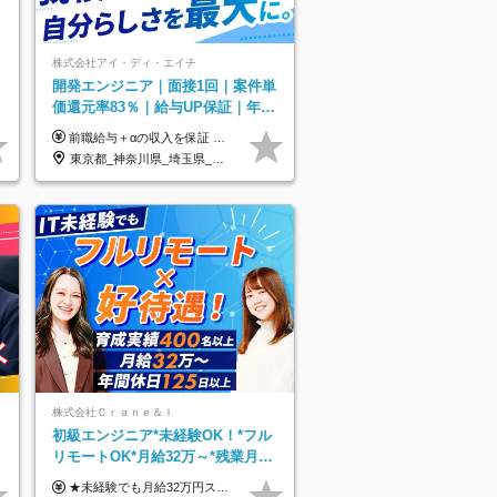
株式会社アイ・ディ・エイチ
開発エンジニア｜面接1回｜案件単
価還元率83％｜給与UP保証｜年休
140日｜在宅利用率9割｜独立支
前職給与＋αの収入を保証 月給42万円～120万円＋各種手当＋賞与 給与基準が明確かつ高還元です。 一人ひとりが安定した環境のもと、長く活躍できる職場を目指しています。 ※平均年収650万円 ・還元率83％ ・各種手当について 職能手当／職務手当／資格手当／営業手当 など ※前職での経験・能力、給与などを考慮の上、当社規定により優遇いたします ※試用期間あり（3ヶ月／期間中の条件に変動はありません） ※上記金額には固定残業代（78,948円～225,564円/月30時間分）を含みます 超過分は別途全額支給いたします ・年収UPを保証 過去には転職時に〈年収200万円UP〉したエンジニアも在籍しています。入社時だけでなく、入社後も安心の給与水準で働ける環境です。キャリアや技術力が正当に評価されていないと感じていたら、一度面接でお話ししましょう！ 当社では管理職の人数は最低限にし、無駄な管理をしません。その費用削減分を社員の給与に還元しています！
援・副業制度
東京都_神奈川県_埼玉県_千葉県_大阪府_愛知県_北海道_青森県_岩手県_宮城県_秋田県_山形県_福島県_茨城県_栃木県_群馬県_新潟県_山梨県_長野県_富山県_石川県_福井県_静岡県_岐阜県_三重県_兵庫県_京都府_滋賀県_奈良県_和歌山県_広島県_岡山県_鳥取県_島根県_山口県_徳島県_香川県_愛媛県_高知県_福岡県_熊本県_佐賀県_長崎県_大分県_宮崎県_鹿児島県_沖縄県
株式会社Ｃｒａｎｅ＆Ｉ
初級エンジニア*未経験OK！*フル
0
リモートOK*月給32万～*残業月
9.8h*1ヶ月の研修*資格取得率
★未経験でも月給32万円スタート★ 月収32万円～35万円＋各種手当（資格手当だけで毎月15万の上乗せ実績あり！） ★資格手当豊富！1資格につき最大3万円支給 ★功績手当の導入で、毎月のお給与に上乗せで最大10万円支給している社員も！ ★1回の昇級で年収数十万UPも可 ★ゆくゆくは年収1000万以上も目指せる 年俸384万円～1,162万8,000円（12分割） ※経験・スキルを考慮の上決定します ※上記金額には固定残業代（月30h分・60,800円～66,500円）を含みます ※超過分は別途全額支給します ※試用期間2ヶ月間あり（その他待遇に差異はありません）