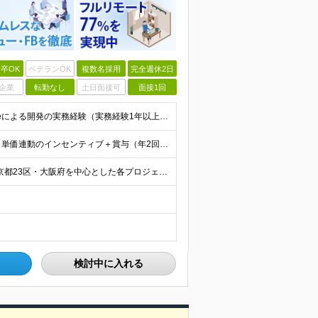
卒OK
ベテランOK
複数名採用
完全週休2日
企業
転勤なし
土日面接可
面接1回
《経験の浅いジュニアエンジニアも歓迎》 ◆Salesforceによる開発の実務経験（実務経験1年以上） ◆学歴不問 ▽歓迎要件 ※必須ではありません ・PM経験のある方、Apex／LWCの開発経験が
□想定年収350万円～1,000万円 □月給25万円～75万円＋単価連動のインセンティブ＋賞与（年2回） ※月給にはみなし残業代（月20時間分／33,186円～）を含みます。超過分は全額支給 ▽試用
《フルリモート77％｜ハイブリッドワーク活用中》 東京都23区・大阪府を中心とした各プロジェクト先となります 《本社》高知県高知市本町2-4-30-905 (変更の範囲)上記を除く当社関連勤務地
検討中に入れる