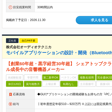
目安残業時間
30時間以内
求人を見る
掲載終了予定日：
2026.11.30
正社員
自己PR不要
株式会社オーディオテクニカ
モバイルアプリケーションの設計・開発（Bluetoo
【創業60年超・黒字経営30年超】 シェアトップク
ル成長中の音響機器メーカー
未経験歓迎
学歴不問
第二新卒OK
ベテランOK
複数名採用
完全週休2
休日120日
賞与複数月
上場企業
転勤なし
土日面接可
面接1回
応募資格
給与