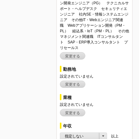
ン開発エンジニア（PG）
テクニカルサ
ポート・ヘルプデスク
セキュリティエ
ンジニア
社内SE・情報システムエンジ
ニア
その他IT・Webエンジニア関連
職
Webアプリケーション開発（PM・
PL）
組込系・IoT（PM・PL）
その他
マネジメント関連職
ITコンサルタン
ト
SAP・ERP導入コンサルタント
プ
リセールス
変更する
勤務地
設定されていません
変更する
業種
設定されていません
変更する
年収
指定しない
以上