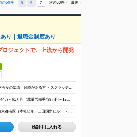
前の50件
次の50件
最後
5
6
7
援あり｜退職金制度あり
プロジェクトで、上流から開発
日
■学歴不問 ■下記のような、各募集ポジションにおいて何らかの知識・経験がある方 ・スクラッチ開発(制御系の開発は除く)の「設計、コーディング、テスト、リリース」の経験を計3年以上有すること ・「顧客
＜主任の場合＞ 【想定年収】680万～930万円 【月給】44万～61万円（裁量労働手当9万円～12万円を含む） ※前職年収、ご経験・スキルを考慮の上、当社規定により決定いたします。 ※裁量労働制の適
勤務地は、下記より希望を考慮のうえ決定します。 ・東京都港区（本社ビル、三田国際ビル） ・東京都品川区（住友大井町ビル） ・客先常駐（府中） (変更の範囲)上記を除く当社関連勤務地
検討中に入れる