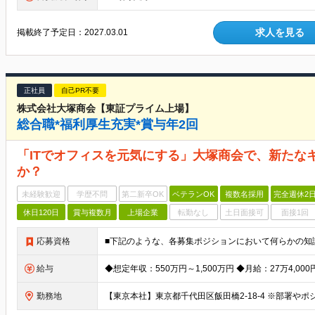
求人を見る
掲載終了予定日：
2027.03.01
正社員
自己PR不要
株式会社大塚商会【東証プライム上場】
総合職*福利厚生充実*賞与年2回
「ITでオフィスを元気にする」大塚商会で、新たな
か？
未経験歓迎
学歴不問
第二新卒OK
ベテランOK
複数名採用
完全週休2
休日120日
賞与複数月
上場企業
転勤なし
土日面接可
面接1回
応募資格
給与
勤務地