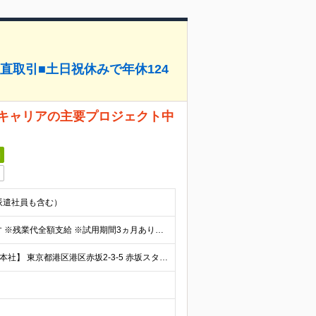
直取引■土日祝休みで年休124
信キャリアの主要プロジェクト中
日
・派遣社員も含む）
■月給20万～25万円 ※経験、スキルに応じて決定します ※残業代全額支給 ※試用期間3ヵ月あり。期間中の給与・待遇の差異はありません
■本社または都内を中心とするお客様企業のオフィス 【本社】 東京都港区港区赤坂2-3-5 赤坂スターゲートプラザ14階 （変更の範囲）会社が定める場所および本社・支店・営業所・従業員の自宅