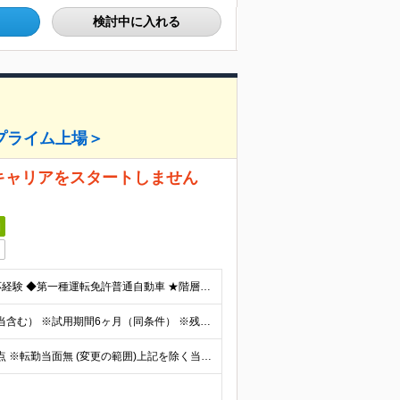
検討中に入れる
プライム上場＞
キャリアをスタートしません
日
◆通信系NTT、NEC製品の電話機器設備構築、障害対応経験 ◆第一種運転免許普通自動車 ★階層、職種、部門別の研修や資格取得時の費用支援制度等も用意し、継続的なスキルアップもサポートを行っています。
想定年収：約500万～700万円 月給270,000円～（諸手当含む） ※試用期間6ヶ月（同条件） ※残業代全額支給
【本社ビル】 東京都千代田区飯田橋2-18-4 他、都内拠点 ※転勤当面無 (変更の範囲)上記を除く当社関連勤務地