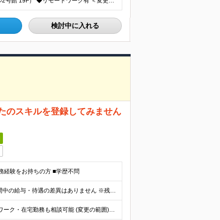
東京都千代田区神田須田町1-23-1（住友不動産 神田ビル2号館 19F） ◆リモートワーク有 ＜変更の範囲＞ 会社の定める場所（在宅勤務及びサテライトオフィス勤務制度に定める就業場所を含む)
検討中に入れる
なたのスキルを登録してみません
日
務経験をお持ちの方 ■学歴不問
月給277,000円～510,000円 ※試用期間2ヶ月あり。期間中の給与・待遇の差異はありません ※残業代は別途全額支給いたします ∟平均残業時間：30時間
■東京都港区 ■埼玉県和光市 ■栃木県芳賀郡 ※リモートワーク・在宅勤務も相談可能 (変更の範囲)上記を除く当社関連勤務地