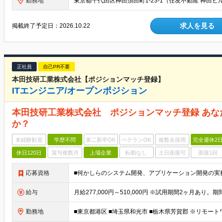
勤務地
求人を見る
掲載終了予定日：
2026.10.22
正社員
自己PR不要
本田技研工業株式会社【ポジションマッチ登録】
ITエンジニア/オープンポジション
本田技研工業株式会社 ポジションマッチ登録 あ
か？
未経験歓迎
学歴不問
第二新卒OK
ベテランOK
複数名採用
完全週休2
休日120日
賞与複数月
上場企業
転勤なし
土日面接可
面接1回
応募資格
■何かしらのシステム開発、アプリケーション開発の実
給与
勤務地