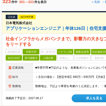
323
301～323
件中
件を表示
先頭
正社員
自己PR不要
日本電気株式会社
アプリケーションエンジニア｜年休126日｜住宅支
社会インフラからメガバンクまで。影響力の大きな
をリードする
未経験歓迎
学歴不問
第二新卒OK
ベテランOK
複数名採用
完全週休2
休日120日
賞与複数月
上場企業
転勤なし
土日面接可
面接1回
応募資格
給与
勤務地
求人を見る
掲載終了予定日：
2027.06.17