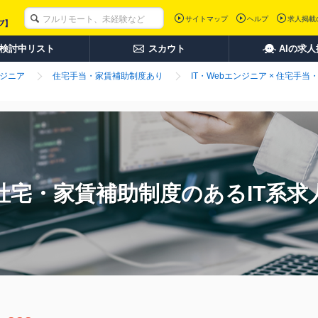
サイトマップ
ヘルプ
求人掲載
検討中リスト
スカウト
AIの求
ンジニア
住宅手当・家賃補助制度あり
IT・Webエンジニア × 住宅手
社宅・家賃補助制度のあるIT系求