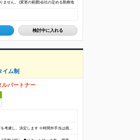
間ありません。 (変更の範囲)会社の定める勤務地
検討中に入れる
タイム制
タルパートナー
日
月給262,000円〜 各種手当 賞与年2回 ※経験・能力などを考慮し、決定します ※時間外手当は残業時間に応じて別途支給します ※試用期間3ヶ月あり（期間中の待遇に差異はありません） 想定年収：5