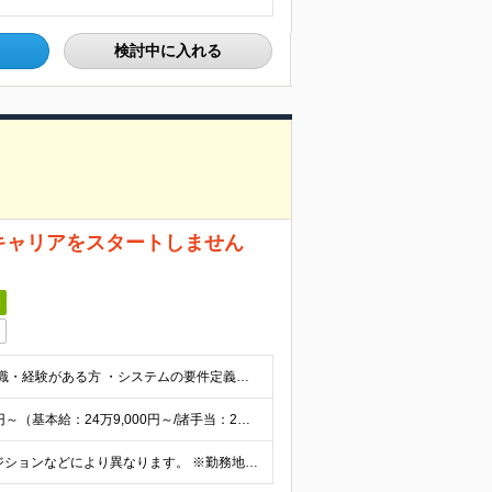
検討中に入れる
キャリアをスタートしません
日
■下記のような、各募集ポジションにおいて何らかの知識・経験がある方 ・システムの要件定義、設計～開発の経験 ・仮想サーバの構築経験 ・SQL言語2年以上、業務でのリレーショナルデータベースの利用 ・
◆想定年収：550万円～1,500万円 ◆月給：27万4,000円～（基本給：24万9,000円～/諸手当：2万5,000円～） ・昇給：年1回 ・賞与：年2回（7月・12月） ・通勤手当：会社規定
【東京本社】東京都千代田区飯田橋2-18-4 ※部署やポジションなどにより異なります。 ※勤務地の変更範囲：会社の定める事業所