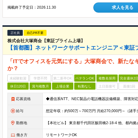
求人を見る
掲載終了予定日：
2026.11.30
正社員
自己PR不要
株式会社大塚商会【東証プライム上場】
【首都圏】ネットワークサポートエンジニア＜東証
「ITでオフィスを元気にする」大塚商会で、新たな
か？
未経験歓迎
学歴不問
第二新卒OK
ベテランOK
複数名採用
完全週休2
休日120日
賞与複数月
上場企業
転勤なし
土日面接可
面接1回
応募資格
給与
勤務地
働き方
リモートワークOK