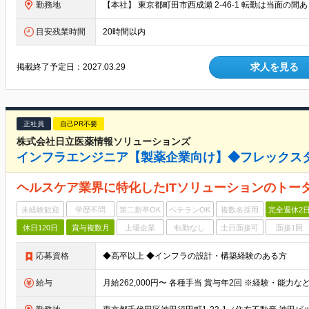
勤務地
【本社】 東京都町田市西成瀬 2-46-1 転勤は当面の
目安残業時間
20時間以内
求人を見る
掲載終了予定日：
2027.03.29
正社員
自己PR不要
株式会社日立医薬情報ソリューションズ
インフラエンジニア【製薬企業向け】◆フレックス
ヘルスケア業界に特化したITソリューションのトー
未経験歓迎
学歴不問
第二新卒OK
ベテランOK
複数名採用
完全週休2
休日120日
賞与複数月
上場企業
転勤なし
土日面接可
面接1回
応募資格
◆高卒以上 ◆インフラの設計・構築経験のある方
給与