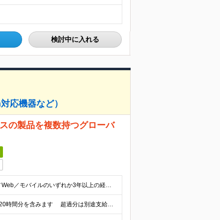
検討中に入れる
th対応機器など）
ラスの製品を複数持つグローバ
日
◆GUIアプリケーションの開発経験をお持ちの方 └PC／Web／モバイルのいずれか3年以上の経験を想定 ◆モバイルアプリケーション開発の基礎知識をお持ちの方 └Android/iOSいずれか、実務経験
┃初年度想定年収510～920万円 ※上記には固定残業代20時間分を含みます 超過分は別途支給いたします ※試用期間あり（3ヶ月） 期間中、欠勤が発生しなければ待遇などの変更はありません