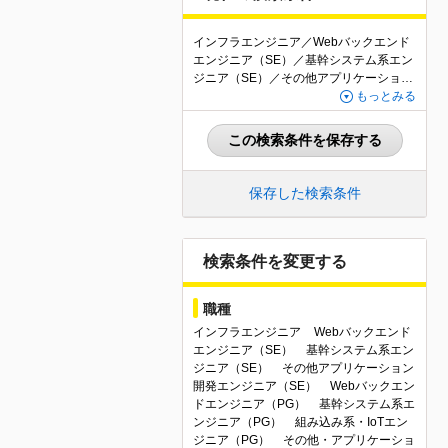
インフラエンジニア／Webバックエンド
エンジニア（SE）／基幹システム系エン
ジニア（SE）／その他アプリケーション
開発エンジニア（SE）／Webバックエン
もっとみる
ドエンジニア（PG）／基幹システム系エ
ンジニア（PG）／組み込み系・IoTエン
この検索条件を保存する
ジニア（PG）／その他・アプリケーショ
ン開発エンジニア（PG）／テクニカルサ
ポート・ヘルプデスク／セキュリティエ
保存した検索条件
ンジニア／社内SE・情報システムエンジ
ニア／その他IT・Webエンジニア関連職
／Webアプリケーション開発（PM・P
L）／組込系・IoT（PM・PL）／その他
検索条件を変更する
マネジメント関連職／ITコンサルタント
／SAP・ERP導入コンサルタント／プリ
職種
セールス／家賃補助制度あり
インフラエンジニア
Webバックエンド
エンジニア（SE）
基幹システム系エン
ジニア（SE）
その他アプリケーション
開発エンジニア（SE）
Webバックエン
ドエンジニア（PG）
基幹システム系エ
ンジニア（PG）
組み込み系・IoTエン
ジニア（PG）
その他・アプリケーショ