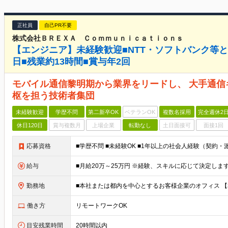
正社員
自己PR不要
株式会社ＢＲＥＸＡ Ｃｏｍｍｕｎｉｃａｔｉｏｎｓ
【エンジニア】未経験歓迎■NTT・ソフトバンク等と
日■残業約13時間■賞与年2回
モバイル通信黎明期から業界をリードし、 大手通
枢を担う技術者集団
未経験歓迎
学歴不問
第二新卒OK
ベテランOK
複数名採用
完全週休2
休日120日
賞与複数月
上場企業
転勤なし
土日面接可
面接1回
応募資格
■学歴不問 ■未経験OK ■1年以上の社会人経験（契約
給与
勤務地
働き方
リモートワークOK
目安残業時間
20時間以内