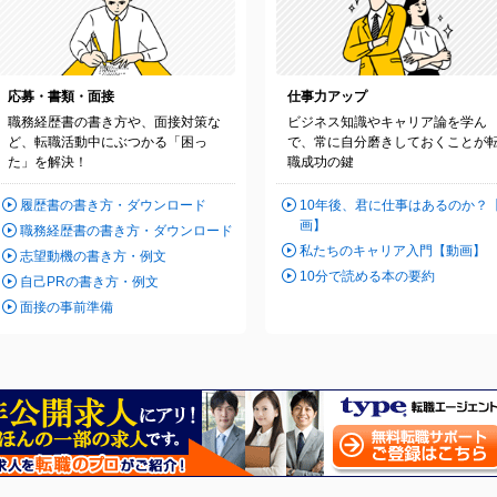
応募・書類・面接
仕事力アップ
職務経歴書の書き方や、面接対策な
ビジネス知識やキャリア論を学ん
ど、転職活動中にぶつかる「困っ
で、常に自分磨きしておくことが
た」を解決！
職成功の鍵
履歴書の書き方・ダウンロード
10年後、君に仕事はあるのか？
画】
職務経歴書の書き方・ダウンロード
私たちのキャリア入門【動画】
志望動機の書き方・例文
10分で読める本の要約
自己PRの書き方・例文
面接の事前準備