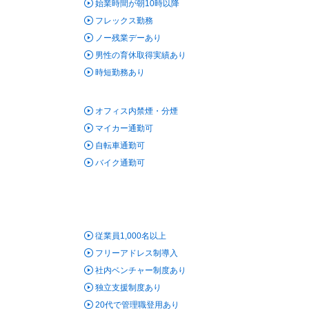
始業時間が朝10時以降
フレックス勤務
ノー残業デーあり
男性の育休取得実績あり
時短勤務あり
オフィス内禁煙・分煙
マイカー通勤可
自転車通勤可
バイク通勤可
従業員1,000名以上
フリーアドレス制導入
社内ベンチャー制度あり
独立支援制度あり
20代で管理職登用あり