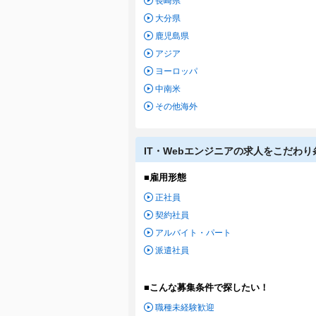
長崎県
大分県
鹿児島県
アジア
ヨーロッパ
中南米
その他海外
IT・Webエンジニアの求人をこだわ
■雇用形態
正社員
契約社員
アルバイト・パート
派遣社員
■こんな募集条件で探したい！
職種未経験歓迎