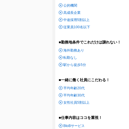
公的機関
高成長企業
中途採用5割以上
従業員100名以下
■勤務地条件でこれだけは譲れない！
海外勤務あり
転勤なし
駅から徒歩5分
■一緒に働く社員にこだわる！
平均年齢20代
平均年齢30代
女性社員5割以上
■仕事内容はココを重視！
BtoBサービス