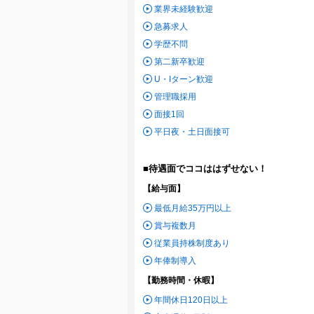
業界未経験歓迎
急募求人
学歴不問
第二新卒歓迎
U・Iターン歓迎
管理職採用
面接1回
平日夜・土日面接可
■待遇面でココははずせない！
【給与面】
最低月給35万円以上
賞与複数月
従業員持株制度あり
年俸制導入
【勤務時間・休暇】
年間休日120日以上