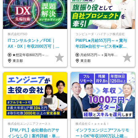
株式会社ITSO
コンピュータ・ハイテック株式会社
ITコンサルタント／FDE｜
PM/PL■月給55万円～＋賞与
AX・DX｜年収2000万可｜取
年2回■自社サービス有■家族
引先の9割が大手企業｜残業月
手当有■残業月10h
★想定年収800万円～最大2000万円可 ★前職給与を考慮 ★ストックオプション付与あり（IPO間近） ★昇給制度あり ┗入社6カ月後に3％以上の昇給があります。その後、業績に合わせて適宜、昇給します。 月給66万円～166.6万円 ※経験、スキルにあわせて相談のうえ決定します。 ※残業手当は残業時間に応じて別途全額支給 ※試用期間6ヶ月（期間中、給与・待遇に差異はありません）
月給55万円～＋賞与年2回＋決算賞与＋残業代全額支給＋各手当 ※月給の金額は経験やスキルを考慮して、決定します ※残業代は別途全額支給します ※試用期間6ヶ月（期間中の給与・待遇に差異はありません） ★7期連続決算賞与支給中！
10h｜リモート案件有
東京都
東京都
株式会社エンジニアファースト
株式会社Ｃｒａｎｅ＆Ｉ
【PM／PL】会社都合のアサ
インフラエンジニア*フルリモ
インなし◎｜案件詳細・単
ートOK*年収1000万以上確約*