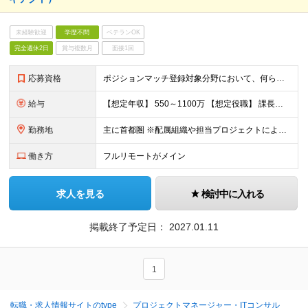
未経験歓迎
学歴不問
ベテランOK
完全週休2日
賞与複数月
面接1回
応募資格
ポジションマッチ登録対象分野において、何らかの知識・経験がある方 【活かせる経験・スキル】 下記いずれかの領域における何かしらの経験／スキル ・ITコンサルタント ・プロジェクトマネージャー ・I
給与
【想定年収】 550～1100万 【想定役職】 課長代理 主任 一般 ※これまでの経験・年齢などを考慮し、当社給与規則に基づき決定します。 ※残業手当 一般社員（定型勤務・フレックスタイム制）の
勤務地
主に首都圏 ※配属組織や担当プロジェクトにより異なります
働き方
フルリモートがメイン
求人を見る
検討中に入れる
掲載終了予定日：
2027.01.11
1
転職・求人情報サイトのtype
プロジェクトマネージャー・ITコンサル