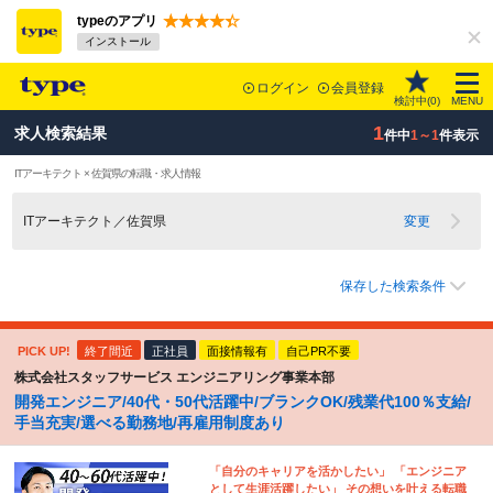
typeのアプリ
インストール
ログイン
会員登録
検討中(
0
)
MENU
1
求人検索結果
件中
1～1
件表示
ITアーキテクト × 佐賀県の転職・求人情報
ITアーキテクト／佐賀県
変更
保存した検索条件
PICK UP!
終了間近
正社員
面接情報有
自己PR不要
株式会社スタッフサービス エンジニアリング事業本部
開発エンジニア/40代・50代活躍中/ブランクOK/残業代100％支給/
手当充実/選べる勤務地/再雇用制度あり
「自分のキャリアを活かしたい」 「エンジニア
として生涯活躍したい」 その想いを叶える転職