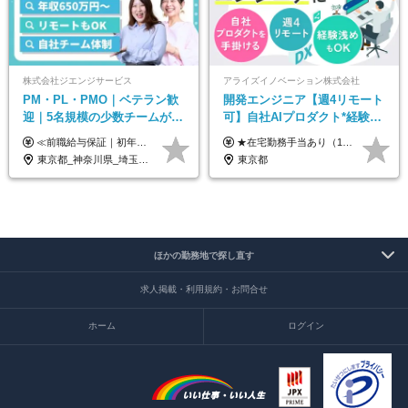
株式会社ジエンジサービス
アライズイノベーション株式会社
PM・PL・PMO｜ベテラン歓
開発エンジニア【週4リモート
迎｜5名規模の少数チームが中
可】自社AIプロダクト*経験浅
心｜フルリモートOK｜直請け
めOK*実働7.15h*業界シェア
≪前職給与保証｜初年度想定年収600万円～≫ 月給45万円以上＋決算賞与＋交通費 ※スキル・経験を考慮の上、優遇します ※上記月給には固定残業代月20時間分(5万1000円以上)を含みます。超過した場合は、その分追加支給します ※試用期間3～6ヵ月は固定残業代なし(雇用形態やその他待遇・福利厚生は同じです) =========== ▼実力と成長にこだわった評価制度▼ 年2回の評価で昇給・昇格が決まります。 評価は、就業先のお客様からの評価をベースに、目標達成状況やプロジェクトでの役割・貢献度などを総合的に判断して決定します。 日々の働きぶりを実際に見ているお客様の声を反映することで、より公平で納得感のある評価を実現しています。 また、評価後は面談を通じてフィードバックを行い、今後の成長やキャリアについて一緒に考えていきます。 ▼成長につながる目標設定▼ 半期ごとに、具体的な行動ベースの目標を設定し、その達成度や取り組みのプロセスを評価に反映します。 目標は、お客様からのフィードバックや現場での課題をもとに設定するため、「今何を伸ばすべきか」が明確になります。 また、上司との面談を通じて振り返りと次の目標設定を行い、継続的なスキルアップと市場価値の向上を支援しています。
★在宅勤務手当あり（1日あたり500円） ★交通費は一律で支給します 年俸制：360万円〜800万円（12分割し、月々30万円～66.6万円を支給） ※経験・スキルを考慮して決定いたします。 ※上記金額には固定残業代（40時間分/7.5万円～16.6万円）を含みます。超過分は全額支給します。
7割｜年収600万円〜
TOPクラス
東京都_神奈川県_埼玉県_千葉県_大阪府_愛知県_北海道_青森県_岩手県_宮城県_秋田県_山形県_福島県_茨城県_栃木県_群馬県_新潟県_山梨県_長野県_富山県_石川県_福井県_静岡県_岐阜県_三重県_兵庫県_京都府_滋賀県_奈良県_和歌山県_広島県_岡山県_鳥取県_島根県_山口県_徳島県_香川県_愛媛県_高知県_福岡県_熊本県_佐賀県_長崎県_大分県_宮崎県_鹿児島県_沖縄県
東京都
ほかの勤務地で探し直す
求人掲載・利用規約・お問合せ
ホーム
ログイン