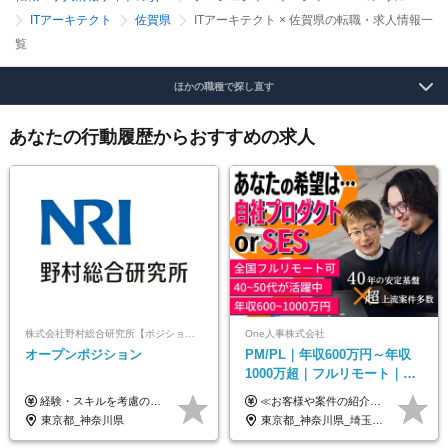
ITアーキテクト
佐賀県
ITアーキテクト × 佐賀県の転職・求人情報一
覧
ほかの職種で探し直す
あなたの行動履歴からおすすめの求人
株式会社野村総合研究所【ポジションマッチ登録】
One人事株式会社
オープンポジション
PM/PL｜年収600万円～年収
1000万超｜フルリモート｜
SIerへの変革期をリード＆自
経験・スキルを考慮の上、決定します。
≪お客様や案件の紹介によりインセンティブを支給！≫ 月給40万円以上＋賞与年2回＋インセンティブ ◎経験やスキルを考慮の上、優遇します ◎上記月給は固定残業代月45時間分(月額9万1040円以上)を含みます。超過した場合は全額追加支給します ◎試用期間3カ月あり(給与や福利厚生等は同じです) ＜年収例＞ 36歳／PL（元SE）／580万円 / 官公庁向けWebシステム開発 ※メンバーから2年でPLへ昇格 41歳／SL／616万円 / メーカー向けWebサイト開発 46歳／PL／742万円 / 金融情報連携システム開発 52歳 / PM / 952万円 / 信販システムの再構築 55歳 / PM / 910万円 / 製造業向け基盤構築開発
社サービス
東京都_神奈川県
東京都_神奈川県_埼玉県_千葉県_大阪府_愛知県_北海道_青森県_岩手県_宮城県_秋田県_山形県_福島県_茨城県_栃木県_群馬県_新潟県_山梨県_長野県_富山県_石川県_福井県_静岡県_岐阜県_三重県_兵庫県_京都府_滋賀県_奈良県_和歌山県_広島県_岡山県_鳥取県_島根県_山口県_徳島県_香川県_愛媛県_高知県_福岡県_熊本県_佐賀県_長崎県_大分県_宮崎県_鹿児島県_沖縄県