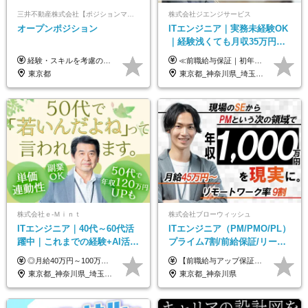
三井不動産株式会社【ポジションマッチ登録】
株式会社ジエンジサービス
オープンポジション
ITエンジニア｜実務未経験OK
｜経験浅くても月収35万円～
｜チーム参画中心｜フルリモ
経験・スキルを考慮の上、決定します。 ▼参考情報 ----------------------- ＜想定年収850万円～1,500万円（基礎給与・賞与2回含む）＞ 月給42万円～ ※時間外勤務手当・諸手当等別途 ※試用期間3ヶ月 ※残業手当有り
≪前職給与保証｜初年度想定年収420万円～≫ 月給35万円以上＋決算賞与＋交通費 ※スキル・経験を考慮の上、優遇します ※上記月給には固定残業代月20時間分(4万5000円以上)を含みます。超過した場合は、その分追加支給します ※試用期間3～6ヵ月は固定残業代なし(雇用形態やその他待遇・福利厚生は同じです) ＝＝＝＝＝＝＝＝＝＝＝ ▼実力と成長にこだわった評価制度▼ 年2回の評価で昇給・昇格が決まります。 評価は、就業先のお客様からの評価をベースに、目標達成状況やプロジェクトでの役割・貢献度などを総合的に判断して決定します。 日々の働きぶりを実際に見ているお客様の声を反映することで、より公平で納得感のある評価を実現しています。 また、評価後は面談を通じてフィードバックを行い、今後の成長やキャリアについて一緒に考えていきます。 ▼成長につながる目標設定▼ 半期ごとに、具体的な行動ベースの目標を設定し、その達成度や取り組みのプロセスを評価に反映します。 目標は、お客様からのフィードバックや現場での課題をもとに設定するため、「今何を伸ばすべきか」が明確になります。 また、上司との面談を通じて振り返りと次の目標設定を行い、継続的なスキルアップと市場価値の向上を支援しています。
ート可｜自社サービスあり
東京都
東京都_神奈川県_埼玉県_千葉県_大阪府_愛知県_北海道_青森県_岩手県_宮城県_秋田県_山形県_福島県_茨城県_栃木県_群馬県_新潟県_山梨県_長野県_富山県_石川県_福井県_静岡県_岐阜県_三重県_兵庫県_京都府_滋賀県_奈良県_和歌山県_広島県_岡山県_鳥取県_島根県_山口県_徳島県_香川県_愛媛県_高知県_福岡県_熊本県_佐賀県_長崎県_大分県_宮崎県_鹿児島県_沖縄県
株式会社ｅ‐Ｍｉｎｔ
株式会社ブローウィッシュ
ITエンジニア｜40代～60代活
ITエンジニア（PM/PMO/PL）
躍中｜これまでの経験+AI活用
プライム7割/前給保証/リーダ
でスキルアップを支援｜残業
ー経験不問/30、40代活躍中/
◎月給40万円～100万円＋インセンティブ＋各種手当 ・年収120万〜300万円UPの実績も！ ・平均年収UP率は1.1～1.3倍 ・案件単価100%公開 × 単価連動の給与制度 ・能力等を考慮の上、決定いたします ※試用期間6ヵ月あり（待遇の変更はありません） ※固定残業代（月20～30時間・3万円～8万円）を含みます 《具体的には...》 ・案件単価65万円⇒年収約500万円 ・案件単価80万円⇒年収約600万円 ・案件単価120万円⇒年収約900万円 ＼ AIで生産性5倍になり給与UP ／ ◇案件単価100%公開 × 単価連動の給与制度 ◇年収120万〜300万UPの実績あり 「単価が上がれば、その分しっかり報われる」 そんなシンプルで納得できる評価制度です。 ⚫️年収300万円アップの実績も 参画する案件の単価を全て公開。 給与は単価に連動しているため納得感持って働くことが可能です。 過去には転職しただけで300万円以上アップした方もいます。 現場でAIを活用して成果を出して単価アップにつながったケースが多数！ ・AIツール利用料金全額負担 ・資格取得補助 ・月給保証制度 ・各種手当
【前職給与アップ保証あり！ゆくゆくは年収800万以上も可能】 月給45万円～＋インセンティブ ※経験や適性を考慮の上、相談し決定します ※上記には固定残業代（20時間分/4万円～）が含まれます ※20時間を超過した場合は別途全額支給します ※試用期間（3ヶ月間）あり。給与・待遇に差異はございません それはより高度な案件にアサイン＆ 還元率が平均より高めのため、 これまでの給与から大幅にアップする人もいます。
月10h｜副業OK
リモート9割
東京都_神奈川県_埼玉県_千葉県_大阪府_愛知県_北海道_青森県_岩手県_宮城県_秋田県_山形県_福島県_茨城県_栃木県_群馬県_新潟県_山梨県_長野県_富山県_石川県_福井県_静岡県_岐阜県_三重県_兵庫県_京都府_滋賀県_奈良県_和歌山県_広島県_岡山県_鳥取県_島根県_山口県_徳島県_香川県_愛媛県_高知県_福岡県_熊本県_佐賀県_長崎県_大分県_宮崎県_鹿児島県_沖縄県
東京都_神奈川県