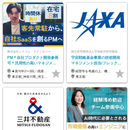
株式会社シスコム・テクノロジー
国立研究開発法人宇宙航空研究開発機構【JAXA】
PM＊自社プロダクト開発参画
宇宙戦略基金事業の技術開発
可＊汎用性の高いマネジメン
マネジメント担当/フレックス
トスキル＊年収1000万以上可
制/リモート活用/異業種出身者
★賞与年2〜3回／残業代全額支給／子ども手当（月1万円）／誕生日手当（年1回1万円）★ ＜初年度の想定年収:600万円～800万円＞ 月給50万7000円～70万4000円＋賞与年2回＋決算賞与 ※経験・能力を考慮のうえ決定します。 ※専門性を高めながらチームを牽引する「プロジェクト推進力」を高く評価し、給与へダイレクトに反映します。 ※試用期間6ヶ月（待遇変動なし） 年収800万円以上も⽬指せます。 経験・スキル・前職給与を最大限に考慮し、 ご納得いただける条件を提示します。 【賞与】 年2〜3回支給（7月・12月＋業績により決算賞与） 当社では、目の前の案件による固定報酬だけが評価の全てではありません。 メンバー育成、現場でのポジション拡大、 ナレッジの共有、そして組織づくりへの参画など、 「会社への貢献度（ビジネスプロセス）」 を昇給・賞与へダイレクトに反映しています。 専門性を高める「技術」と、チームを前進させる「プロジェクト推進」。 この両輪を回すことで、確かなスキル成長と年収アップを同時に実現できる環境です。
経歴等を考慮の上、機構の規定により決定します。 ＜大学卒業後、正規社員として民間企業に3年勤務した場合＞ ・月給30万円以上 ・年収470万円以上 年収概算を試算する場合は以下をご確認ください。 https://www.jaxa.jp/about/employ/trial_j.html ■昇給年1回、賞与年2回 ■諸手当（住居手当、通勤手当他） ■退職金制度あり ※年収470万円～ ※超過勤務分は別途支給します。 ※6ヶ月の試用期間あり。その間の待遇・給与に差異はありません。
歓迎/国家プロジェクト
東京都_神奈川県_埼玉県_千葉県
東京都