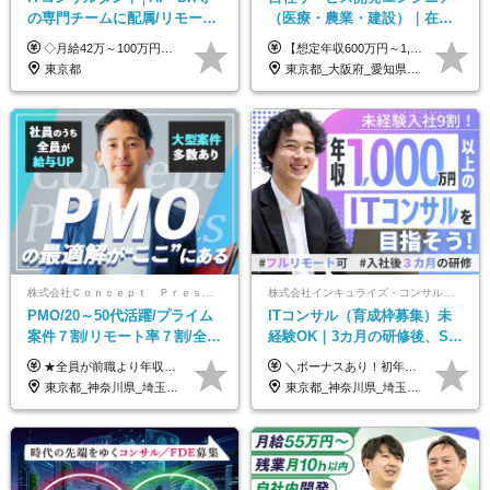
の専門チームに配属/リモート
（医療・農業・建設）｜在宅
×フレックス/Big4と同水準の
あり｜残業月平均13.3h｜年収
◇月給42万～100万円＋賞与年2回 └年収900～1600万円可能 ★☆年収例☆★ ◎37歳・元開発エンジニア └年収900万（2年後に年収150万UP実績） ◎40歳・元SierのPM └年収1400万（2年後に年収300万UP実績） ◎43歳・元コンサルタント └年収1600万（2年後に年収200万UP実績） ※経験・スキルを考慮し決定します ※試用期間3～6カ月あり（その間の待遇に差異はありません） 【固定残業代について】 なし（残業代は、実際の労働時間に応じて別途全額支給）
【想定年収600万円～1,300万円】 ★賞与年2回＋勤務地手当＋残業手当（年平均残業時間にて算出）を含む ※基本給＋勤務地手当＋役職手当 ※勤務地手当：結婚の有無に関係なく、物価などの違いを考慮して全社員に支給されます 月給40万円～89万円 ＜各種手当＞ ■勤務地手当（東京2万円／月、大阪1万円／月、名古屋5000円／月） ■通勤手当（月額5万円まで） ■扶養手当（6,000円／扶養親族一人） ■役職手当（8,000円～15万円） ※残業代は1分単位で全額支給します ※経験やスキルを考慮し、当社規定により給与を決定します ※執行役員は年俸制となる場合があります
給与・待遇
1000万可｜賞与年2回
東京都
東京都_大阪府_愛知県_福岡県
株式会社Ｃｏｎｃｅｐｔ Ｐｒｅｓｅｎｔｓ
株式会社インキュライズ・コンサルティング
PMO/20～50代活躍/プライム
ITコンサル（育成枠募集）未
案件７割/リモート率７割/全員
経験OK｜3カ月の研修後、SE
前職より年収UP/有給取得率
からコンサルへステップアッ
★全員が前職より年収UPを実現！ ★前職給与より120％アップ実績あり ★前職給与を最大限に考慮 ★入社4年目で年収800万円の社員も在籍！ 年俸420万円～960万円（1/12を毎月支給）＋インセンティブ＋各種手当 ※経験・スキルを考慮の上、決定します ※試用期間6ヶ月あり（期間中の給与、待遇に差異はありません） ※上記金額には固定残業代(月20時間／月5.6万円)を含みます ※超過分は別途全額支給します
＼ボーナスあり！初年度から年収300万円以上／ ■月給24万2,200円～35万円＋賞与＋各種手当 ※経験・年齢・能力等を考慮し決定いたします。 ※試用期間中（3カ月）は契約社員で、月給21万円＋諸手当になります。 （試用期間中は残業が発生しません。その他の待遇に変更はありません。） ＼自分の市場価値が上がる／ 定量評価×定性評価の明確な基準での評価制度を設けており、自分の目標達成度合いや仕事に対しての姿勢が給与にも反映されるようになっています。そのため、平均昇給額は40万円以上！100万円以上昇給する人もいます！ 【固定残業代について】 固定残業30時間分（46,000円～69,375円）を含む ※超過分は別途全額支給
100%
プ｜リモート8割以上
東京都_神奈川県_埼玉県_千葉県
東京都_神奈川県_埼玉県_千葉県_大阪府_愛知県_北海道_青森県_岩手県_宮城県_秋田県_山形県_福島県_茨城県_栃木県_群馬県_新潟県_山梨県_長野県_富山県_石川県_福井県_静岡県_岐阜県_三重県_兵庫県_京都府_滋賀県_奈良県_和歌山県_広島県_岡山県_鳥取県_島根県_山口県_徳島県_香川県_愛媛県_高知県_福岡県_熊本県_佐賀県_長崎県_大分県_宮崎県_鹿児島県_沖縄県