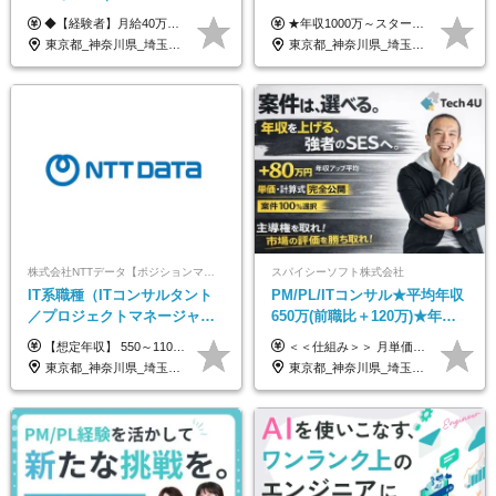
価・給与テーブル全公開！働
前職給与保障*残業月9.8h*40
◆【経験者】月給40万円～120万円(固定残業代含む)+各種手当 ※月30時間（76,000円～）の固定残業代を含みます。 ※上記を超える時間外労働分は追加で支給。 ※6ヶ月の試用期間あり（条件に変動なし） ・年収平均176万円アップ ・前職給与を保証 ◆単価連動性×還元率84％～100％で収入の大幅UPが可能 ・案件単価が月50万円の場合：年収417万円 ・案件単価が月70万円の場合：年収584万円 ・案件単価が月100万円の場合：年収834万円
★年収1000万～スタート！ 年俸1,000万円～1,162万8,000円（12分割） ※経験・スキルを考慮の上決定します ※上記金額には固定残業代（月30h分・158,400円～184,000円）を含みます ※超過分は別途全額支給します ※試用期間2ヶ月間あり（その他待遇に差異はありません）
き方も年収も自分で選べる！
代50代活躍
東京都_神奈川県_埼玉県_千葉県_大阪府_愛知県_北海道_青森県_岩手県_宮城県_秋田県_山形県_福島県_茨城県_栃木県_群馬県_新潟県_山梨県_長野県_富山県_石川県_福井県_静岡県_岐阜県_三重県_兵庫県_京都府_滋賀県_奈良県_和歌山県_広島県_岡山県_鳥取県_島根県_山口県_徳島県_香川県_愛媛県_高知県_福岡県_熊本県_佐賀県_長崎県_大分県_宮崎県_鹿児島県_沖縄県
東京都_神奈川県_埼玉県_千葉県_大阪府_愛知県_北海道_青森県_岩手県_宮城県_秋田県_山形県_福島県_茨城県_栃木県_群馬県_新潟県_山梨県_長野県_富山県_石川県_福井県_静岡県_岐阜県_三重県_兵庫県_京都府_滋賀県_奈良県_和歌山県_広島県_岡山県_鳥取県_島根県_山口県_徳島県_香川県_愛媛県_高知県_福岡県_熊本県_佐賀県_長崎県_大分県_宮崎県_鹿児島県_沖縄県
株式会社NTTデータ【ポジションマッチ登録】
スパイシーソフト株式会社
IT系職種（ITコンサルタント
PM/PL/ITコンサル★平均年収
／プロジェクトマネージャー
650万(前職比＋120万)★年間
／ITアーキテクト）
休日132日★残業月平均7.4h★
【想定年収】 550～1100万 【想定役職】 課長代理 主任 一般 ※これまでの経験・年齢などを考慮し、当社給与規則に基づき決定します。 ※残業手当 一般社員（定型勤務・フレックスタイム制）の場合：時間外労働連動支給 一般社員（専門業務型裁量労働制）・管理職の場合：なし 裁量労働の場合について裁量労働手当がございますが、超過分の時間外手当の支給はありません。 （固定残業手当ではないため） ※裁量労働手当 一般社員（専門業務型裁量労働制）の場合：別途、裁量労働手当の支給がございます。
＜＜仕組み＞＞ 月単価に応じて会社HPで公開しているテーブルにもとづき毎月決定されます！ https://www.tech4u.dev/payroll ＜＜実績＞＞ PM/PL・ITコンサル職の平均年収実績：650万円 前職比平均：＋120万円 ＜＜PM/PL・ITコンサル案件＞＞ ・PMO／進捗・課題管理：600〜800万円 ・要件定義／業務改善支援：650〜850万円 ・開発PM／PL：750〜1000万円 ・インフラPM／PL：750〜1000万円 ・ITコンサル／導入支援：800〜1000万円 ＜＜リーダークラス＞＞ 還元率：85〜90％ ・月単価100万円 → 年収約960万円 ・月単価120万円 → 年収約1150万円 ・月単価140万円 → 年収約1300万円 ※単価・還元率はすべて公開 ※待機時も給与保証 ※還元率は他社にあわせ社保の会社負担分も含めています 月給25万円～67万円＋賞与年2回 ※上記には、30時間分（4万5千円～12万1千円）の固定残業代が含まれています。超過分は別途支給します。 ※試用期間中も給与、福利厚生に差異なし 【固定残業代について】 固定残業30時間分（45,000円～121,000円）を含む ※超過分は別途全額支給
リモあり
東京都_神奈川県_埼玉県_千葉県_大阪府_愛知県_北海道_青森県_岩手県_宮城県_秋田県_山形県_福島県_茨城県_栃木県_群馬県_新潟県_山梨県_長野県_富山県_石川県_福井県_静岡県_岐阜県_三重県_兵庫県_京都府_滋賀県_奈良県_和歌山県_広島県_岡山県_鳥取県_島根県_山口県_徳島県_香川県_愛媛県_高知県_福岡県_熊本県_佐賀県_長崎県_大分県_宮崎県_鹿児島県_沖縄県
東京都_神奈川県_埼玉県_千葉県_大阪府_愛知県_兵庫県_京都府_福岡県