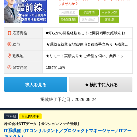
しませんか？
未経験歓迎
学歴不問
ベテランOK
完全週休2日
賞与複数月
面接1回
応募資格
■何らかの開発経験もしくは開発補助の経験をお持ちの方 ■学歴不問 ★ブランクのある方、地方在住の方も大歓迎です！
給与
★通勤＆就業＆地域/住宅＆役職手当あり ★残業代は全額支給 ★選べる給与制度あり！ ★東京・神奈川・千葉・埼玉勤務の場合 月給23.5万円～55万円＋諸手当 （残業代は全額支給） (20,000円の
勤務地
★リモート実績あり★ ご希望を伺い、業界トップクラス約7,000件の取引事業所数、90,000件以上のプロジェクトから検討をいたします。 全国の取引先での就業となります（沖縄を除く） ※勤務地
残業時間
10時間以内
求人を見る
検討中に入れる
掲載終了予定日：
2026.08.24
正社員
自己PR不要
株式会社NTTデータ【ポジションマッチ登録】
IT系職種（ITコンサルタント／プロジェクトマネージャー／ITアー
キテクト）