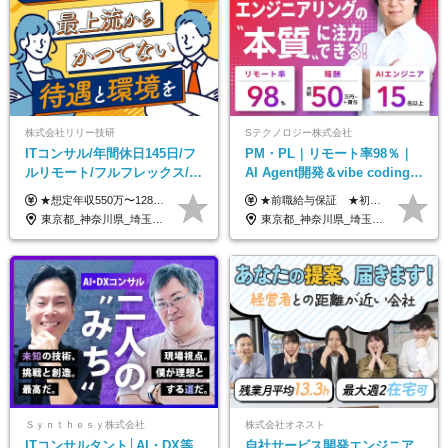
株式会社リリー技研
Sテクノロジー株式会社
ITコンサル/年間休日145日/フ
PM・PL｜リモート率98％｜
ルリモート/フルフレックス/残
AI Agent開発＆vibe coding｜
業基本なし/全国からの応募
AIエンジニアチームをリード
★想定年収550万〜1289万円 ■契約社員 月給45.8万〜71.6万円 ★想定年収688万〜1611万円 ■正社員 月給57.3万〜89.5万円 ※給与は経験・スキルを考慮の上、決定します。 ※試用期間3ヶ月（その間の給与・待遇に差異はありません）期間は短縮の可能性あり ※残業代は別途全額支給します 【★評価について★】 弊社では、1〜7の7段階からなる等級制を導入しています。 【★昇給の仕組み★】 等級が1段階上がるごとに、基本給の25％に相当する額が昇給されます。 評価は年2回実施されるため、年に2回の昇給チャンスがあります。 頑張りが正当に評価される、透明性の高い制度です。
★前職給与保証 ★初年度年収700～800万円も可能 月給50万円～90万円＋賞与年2回＋各種手当 ◎スキルや経験などを考慮。前職から給与アップをお約束します！ ◎上記月給には固定残業代30時間分(95000円～)を含みます。超過した場合は追加支給します ◎試用期間は6ヵ月あり。その間の給与・待遇に差異はありません
OK/特別休暇あり
東京都_神奈川県_埼玉県_千葉県_大阪府_愛知県_北海道_青森県_岩手県_宮城県_秋田県_山形県_福島県_茨城県_栃木県_群馬県_新潟県_山梨県_長野県_富山県_石川県_福井県_静岡県_岐阜県_三重県_兵庫県_京都府_滋賀県_奈良県_和歌山県_広島県_岡山県_鳥取県_島根県_山口県_徳島県_香川県_愛媛県_高知県_福岡県_熊本県_佐賀県_長崎県_大分県_宮崎県_鹿児島県_沖縄県
東京都_神奈川県_埼玉県_千葉県_大阪府_愛知県_北海道_青森県_岩手県_宮城県_秋田県_山形県_福島県_茨城県_栃木県_群馬県_新潟県_山梨県_長野県_富山県_石川県_福井県_静岡県_岐阜県_三重県_兵庫県_京都府_滋賀県_奈良県_和歌山県_広島県_岡山県_鳥取県_島根県_山口県_徳島県_香川県_愛媛県_高知県_福岡県_熊本県_佐賀県_長崎県_大分県_宮崎県_鹿児島県_沖縄県
Ｓｙｎｔｈｅｓｙ株式会社
株式会社オネスト
ITコンサルタント│AI・DX等
自社サービス開発エンジニア