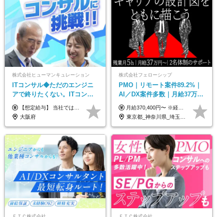
株式会社ヒューマンキュレーション
株式会社フェローシップ
ITコンサル◆ただのエンジニ
PMO｜リモート案件89.2%｜
アで終りたくない。ITコンサ
AI／DX案件多数｜月給37万円
ル・PMに挑戦出来る！成長中
～｜300万円の年収UP事例有
【想定給与】 当社では、すべてのプロジェクトで受注単価を完全開示。 給与はその単価に連動し、還元率は80％以上を保証しています。 経験・スキル・貢献度に応じて報酬を正当に評価し、前職年収の保証も行っています。 ■正社員 月給35万円以上＋賞与年2回（みなし残業20h分含む） ◇試用期間は3ヶ月（期間中の待遇に変更なし） ◇みなし残業は案件先によって異なります。詳細は面談にてご説明致します。 ※経験・スキルを考慮し優遇 年収例： ・29歳女性／年収700万円（開発→上流転向） ・38歳男性／年収1,100万円（PMO・マネジメント） ・47歳男性／年収1,300万円（ITコンサル・高裁量案件）
月給370,400円〜 ※経験やスキルを考慮し、決定いたします ※上記金額には固定残業代（30時間分/70,400円～）を含みます。超過分は別途全額支給いたします ※試用期間6カ月あり（期間中の給与・待遇に差異はありません） ★想定年収4,444,800円～ ★50万円～300万円の年収UP事例があります！
の次世代IT企業
｜PMO経験不問
大阪府
東京都_神奈川県_埼玉県_千葉県
ＦＴＣ株式会社
ＦＴＣ株式会社