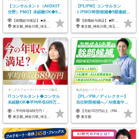
【コンサルタント（AI/DX/IT
【PL/PM】コンサルタン
分野）PMO】未経験OK◆9期
ト/PMO/幹部候補◆9期連続大
連続大幅増益！AI企業へ進化
幅増益！10期目の成長＋安定
【前職給与保証】 ■未経験者： 月給30万円～35万円 ■ローキャリア（経験目安1年程度）： 月給35万円～40万円 ■経験者（経験目安3年以上）： 月給40万円～60万円 ■即戦力（経験目安5年以上）： 月給45万円～80万円 ※上記金額には固定残業代30時間分 【未経験者5万5000円～7万3000円、 ローキャリア6万4000円～7万3000円、 経験者5万8000円～10万9000円、 即戦力8万2000円～14万5000円】を含みます。 ※30時間を超える場合は追加で全額支給します。 ※経験・能力・前職給与などを総合的に評価したうえでご納得いただけるよう個別決定。 未経験者の場合、前職給与とポテンシャルを査定のうえ決定いたします。 ※日本国内でのIT業界経験、または同等の実務経験と能力に応じて決定します。 ※前職給与は日本円かつ、日本国内での実績に基づき評価します。 【納得の評価システム】 ★クォーター毎に査定する評価制度導入！ 明確な評価基準で翌年度年収を上げましょう！ ★評価対象期間に在籍中のほとんどの社員が昇給し 年収アップを実現しています！ ★様々なインセンティブ制度を用意し多角的に正当評価しています！ ※試用期間6カ月（期間中の待遇等に差異なし）
【前職給与保証】 ■即戦力（経験目安5年以上）： 月給45万円～80万円 ■経験者（経験目安3年以上）： 月給40万円～60万円 ■ローキャリア（経験目安1年程度）： 月給35万円～40万円 ■未経験者： 月給30万円～35万円 ※上記金額には固定残業代30時間分 【未経験者5万5000円～7万3000円、 ローキャリア6万4000円～7万3000円、 経験者5万8000円～10万9000円、 即戦力8万2000円～14万5000円】を含みます。 ※30時間を超える場合は追加で全額支給します。 ※経験・能力・前職給与などを総合的に評価したうえでご納得いただけるよう個別決定。 未経験者の場合、前職給与とポテンシャルを査定のうえ決定いたします。 ※日本国内でのIT業界経験、または同等の実務経験と能力に応じて決定します。 ※前職給与は日本円かつ、日本国内での実績に基づき評価します。 【納得の評価システム】 ★クォーター毎に査定する評価制度導入！ 明確な評価基準で翌年度年収を上げましょう！ ★評価対象期間に在籍中のほとんどの社員が昇給し 年収アップを実現しています！ ★様々なインセンティブ制度を用意し多角的に正当評価しています！ ※試用期間6カ月（期間中の待遇等に差異なし）
中◆ポジション多数
性【前給保証】
東京都_神奈川県_埼玉県_千葉県
東京都_神奈川県_埼玉県_千葉県
オックスフォードパートナーズ株式会社
株式会社バイテック
ITコンサルタント◆コンサル
【PL／PM／ディレクター】
未経験OK◆平均年収689万円
当社幹部候補へ／AI推進中！
◆業界屈指の営業力でサポー
目指せるAI人材／年収800万円
＜平均年収689万円！！＞ ☆前給保証以上☆案件待機期間も給与保証あり☆ 月給40万円～150万円（固定残業代含む） ※経験や能力を考慮し決定します ※試用期間6ヶ月あり。条件や待遇に差異はありません ※上記には固定残業代（30時間分／7万6000円～）が含まれています。 ※超過分は時間外手当を別途支給。 【実際の給与例】 野原さん（35歳）※前職年収480万円 （Java／C#エンジニア ⇒ 業務系システム開発 ⇒ 要件定義・業務分析 ⇒ ITコンサル案件へ参画） ▼620万円（入社初年度） ・Web系業務システム開発（Java、C#） ・ 顧客折衝や開発チームとの調整 ・ 既存システムの改修・機能追加案件に従事 ▼780万円（入社2年目） ・ 金融機関向け業務系システムの要件定義・設計補助 ・ 開発チームと連携した業務分析・課題整理 ・小規模PMO支援案件への参画 ▼1,090万円（入社3年目） ・ 大手企業向けIT戦略・業務改革プロジェクトに参画 ・コンサルタントとして要件定義・業務改善提案・ベンダー調整を担当 ・ PMO／部分的PM業務も兼務し、上流工程での裁量を拡大
【月給70万円以上（PM）／想定年収840万円以上】 ★詳しくは下記をご参照ください！ ■SE/PL/テスト計画以降などの上流フェーズ 月給53万円以上 ※想定年収636万円以上 ■PM/ディレクター（管理職・幹部候補） 月給70万円以上 ※想定年収840万円以上 ※単価の変動により給与も随時更新（完全単価連動型） ※育成枠については個人の経験・能力を考慮し決定 ※超過勤務については別途残業手当を支給 【固定残業代について】 なし（残業代は、実際の労働時間に応じて別途全額支給）
ト◆フルリモート可
以上可／リモート80％
東京都_神奈川県_埼玉県_千葉県_大阪府_愛知県_北海道_青森県_岩手県_宮城県_秋田県_山形県_福島県_茨城県_栃木県_群馬県_新潟県_山梨県_長野県_富山県_石川県_福井県_静岡県_岐阜県_三重県_兵庫県_京都府_滋賀県_奈良県_和歌山県_広島県_岡山県_鳥取県_島根県_山口県_徳島県_香川県_愛媛県_高知県_福岡県_熊本県_佐賀県_長崎県_大分県_宮崎県_鹿児島県_沖縄県
東京都