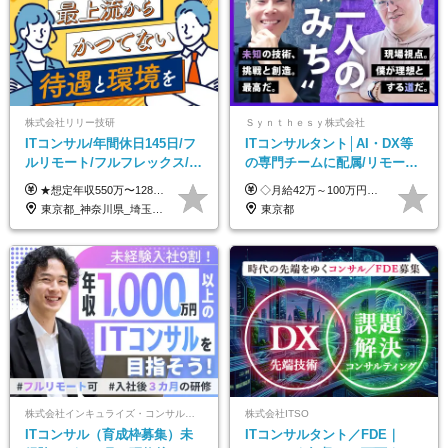
株式会社リリー技研
Ｓｙｎｔｈｅｓｙ株式会社
ITコンサル/年間休日145日/フ
ITコンサルタント│AI・DX等
ルリモート/フルフレックス/残
の専門チームに配属/リモート
業基本なし/全国からの応募
×フレックス/Big4と同水準の
★想定年収550万〜1289万円 ■契約社員 月給45.8万〜71.6万円 ★想定年収688万〜1611万円 ■正社員 月給57.3万〜89.5万円 ※給与は経験・スキルを考慮の上、決定します。 ※試用期間3ヶ月（その間の給与・待遇に差異はありません）期間は短縮の可能性あり ※残業代は別途全額支給します 【★評価について★】 弊社では、1〜7の7段階からなる等級制を導入しています。 【★昇給の仕組み★】 等級が1段階上がるごとに、基本給の25％に相当する額が昇給されます。 評価は年2回実施されるため、年に2回の昇給チャンスがあります。 頑張りが正当に評価される、透明性の高い制度です。
◇月給42万～100万円＋賞与年2回 └年収900～1600万円可能 ★☆年収例☆★ ◎37歳・元開発エンジニア └年収900万（2年後に年収150万UP実績） ◎40歳・元SierのPM └年収1400万（2年後に年収300万UP実績） ◎43歳・元コンサルタント └年収1600万（2年後に年収200万UP実績） ※経験・スキルを考慮し決定します ※試用期間3～6カ月あり（その間の待遇に差異はありません） 【固定残業代について】 なし（残業代は、実際の労働時間に応じて別途全額支給）
OK/特別休暇あり
給与・待遇
東京都_神奈川県_埼玉県_千葉県_大阪府_愛知県_北海道_青森県_岩手県_宮城県_秋田県_山形県_福島県_茨城県_栃木県_群馬県_新潟県_山梨県_長野県_富山県_石川県_福井県_静岡県_岐阜県_三重県_兵庫県_京都府_滋賀県_奈良県_和歌山県_広島県_岡山県_鳥取県_島根県_山口県_徳島県_香川県_愛媛県_高知県_福岡県_熊本県_佐賀県_長崎県_大分県_宮崎県_鹿児島県_沖縄県
東京都
株式会社インキュライズ・コンサルティング
株式会社ITSO
ITコンサル（育成枠募集）未
ITコンサルタント／FDE｜