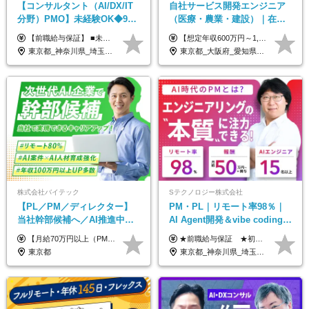
【コンサルタント（AI/DX/IT
自社サービス開発エンジニア
分野）PMO】未経験OK◆9期
（医療・農業・建設）｜在宅
連続大幅増益！AI企業へ進化
あり｜残業月平均13.3h｜年収
【前職給与保証】 ■未経験者： 月給30万円～35万円 ■ローキャリア（経験目安1年程度）： 月給35万円～40万円 ■経験者（経験目安3年以上）： 月給40万円～60万円 ■即戦力（経験目安5年以上）： 月給45万円～80万円 ※上記金額には固定残業代30時間分 【未経験者5万5000円～7万3000円、 ローキャリア6万4000円～7万3000円、 経験者5万8000円～10万9000円、 即戦力8万2000円～14万5000円】を含みます。 ※30時間を超える場合は追加で全額支給します。 ※経験・能力・前職給与などを総合的に評価したうえでご納得いただけるよう個別決定。 未経験者の場合、前職給与とポテンシャルを査定のうえ決定いたします。 ※日本国内でのIT業界経験、または同等の実務経験と能力に応じて決定します。 ※前職給与は日本円かつ、日本国内での実績に基づき評価します。 【納得の評価システム】 ★クォーター毎に査定する評価制度導入！ 明確な評価基準で翌年度年収を上げましょう！ ★評価対象期間に在籍中のほとんどの社員が昇給し 年収アップを実現しています！ ★様々なインセンティブ制度を用意し多角的に正当評価しています！ ※試用期間6カ月（期間中の待遇等に差異なし）
【想定年収600万円～1,300万円】 ★賞与年2回＋勤務地手当＋残業手当（年平均残業時間にて算出）を含む ※基本給＋勤務地手当＋役職手当 ※勤務地手当：結婚の有無に関係なく、物価などの違いを考慮して全社員に支給されます 月給40万円～89万円 ＜各種手当＞ ■勤務地手当（東京2万円／月、大阪1万円／月、名古屋5000円／月） ■通勤手当（月額5万円まで） ■扶養手当（6,000円／扶養親族一人） ■役職手当（8,000円～15万円） ※残業代は1分単位で全額支給します ※経験やスキルを考慮し、当社規定により給与を決定します ※執行役員は年俸制となる場合があります
中◆ポジション多数
1000万可｜賞与年2回
東京都_神奈川県_埼玉県_千葉県
東京都_大阪府_愛知県_福岡県
株式会社バイテック
Sテクノロジー株式会社
【PL／PM／ディレクター】
PM・PL｜リモート率98％｜
当社幹部候補へ／AI推進中！
AI Agent開発＆vibe coding｜
目指せるAI人材／年収800万円
AIエンジニアチームをリード
【月給70万円以上（PM）／想定年収840万円以上】 ★詳しくは下記をご参照ください！ ■SE/PL/テスト計画以降などの上流フェーズ 月給53万円以上 ※想定年収636万円以上 ■PM/ディレクター（管理職・幹部候補） 月給70万円以上 ※想定年収840万円以上 ※単価の変動により給与も随時更新（完全単価連動型） ※育成枠については個人の経験・能力を考慮し決定 ※超過勤務については別途残業手当を支給 【固定残業代について】 なし（残業代は、実際の労働時間に応じて別途全額支給）
★前職給与保証 ★初年度年収700～800万円も可能 月給50万円～90万円＋賞与年2回＋各種手当 ◎スキルや経験などを考慮。前職から給与アップをお約束します！ ◎上記月給には固定残業代30時間分(95000円～)を含みます。超過した場合は追加支給します ◎試用期間は6ヵ月あり。その間の給与・待遇に差異はありません
以上可／リモート80％
東京都
東京都_神奈川県_埼玉県_千葉県_大阪府_愛知県_北海道_青森県_岩手県_宮城県_秋田県_山形県_福島県_茨城県_栃木県_群馬県_新潟県_山梨県_長野県_富山県_石川県_福井県_静岡県_岐阜県_三重県_兵庫県_京都府_滋賀県_奈良県_和歌山県_広島県_岡山県_鳥取県_島根県_山口県_徳島県_香川県_愛媛県_高知県_福岡県_熊本県_佐賀県_長崎県_大分県_宮崎県_鹿児島県_沖縄県