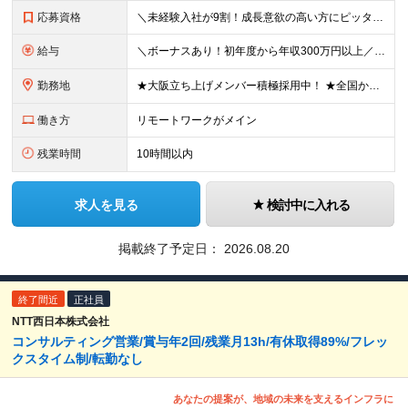
応募資格
＼未経験入社が9割！成長意欲の高い方にピッタリのポジションです／ 「経験も知識もゼロだけど、やってみたい」 ……そんな想いがあれば、ITの知識が全くない未経験の方でも大歓迎。 当社も全力でスキルアッ
給与
＼ボーナスあり！初年度から年収300万円以上／ ■月給24万2,200円～35万円＋賞与＋各種手当 ※経験・年齢・能力等を考慮し決定いたします。 ※試用期間中（3カ月）は契約社員で、月給21万円＋諸
勤務地
★大阪立ち上げメンバー積極採用中！ ★全国から完全在宅ワークOK お住まいでのリモートワーク、または首都圏（東京・神奈川・埼玉・千葉）・大阪のプロジェクト先での勤務となります。 ※転勤はありません
働き方
リモートワークがメイン
残業時間
10時間以内
求人を見る
検討中に入れる
掲載終了予定日：
2026.08.20
終了間近
正社員
NTT西日本株式会社
コンサルティング営業/賞与年2回/残業月13h/有休取得89%/フレッ
クスタイム制/転勤なし
あなたの提案が、地域の未来を支えるインフラに