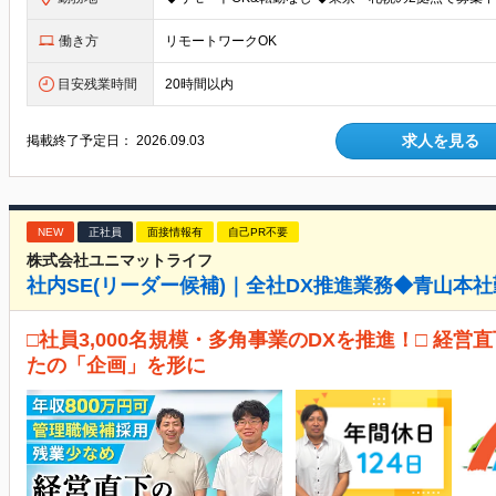
働き方
リモートワークOK
目安残業時間
20時間以内
求人を見る
掲載終了予定日：
2026.09.03
NEW
正社員
面接情報有
自己PR不要
株式会社ユニマットライフ
社内SE(リーダー候補)｜全社DX推進業務◆青山本
□社員3,000名規模・多角事業のDXを推進！□ 経
たの「企画」を形に