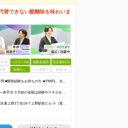
底代替できない醍醐味を味わいま
卒OK
ベテランOK
複数名採用
完全週休2日
企業
転勤なし
土日面接可
面接1回
≪言語不問◎40代～50代まで幅広く活躍中！≫ ■学歴不問 ■開発経験をお持ちの方 ★PM/PL、社内管理職などマネジメント経験をお持ちの方は優遇します！
月給55万円～＋賞与年2回＋決算賞与＋残業代全額支給＋各手当 ※月給の金額は経験やスキルを考慮して、決定します ※残業代は別途全額支給します ※試用期間6ヶ月（期間中の給与・待遇に差異はありません）
★客先常駐は一切なし ★上野駅から徒歩1分 東京都台東区東上野3丁目18-7 上野駅前ビル ※（変更の範囲）上記を除く当社関連勤務地