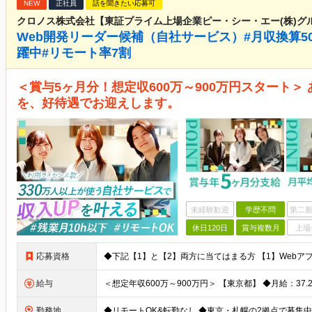
NEW
正社員
話を聞きたい応募可
クロノス株式会社【東証プライム上場企業ピー・シー・エー(株)グ
Web開発リーダー候補（自社サービス）#月収換算50
躍中#リモート率7割
＜賞与5ヶ月分！想定収600万～900万円スタート＞
を、好待遇でお迎えします。
未経験歓迎
学歴不問
第二新
休日120日
賞与複数月
上場
応募資格
給与
勤務地