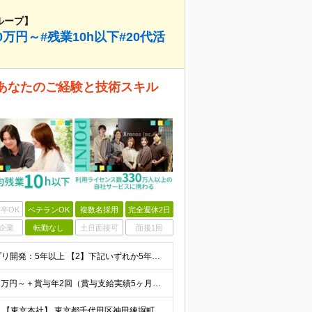
ループ】
万円～#残業10h以下#20代活
 あなたのご経験と技術スキル
卒OK
ベテランOK
複数名採用
完全週休2日
企業
転勤なし
土日面接可
面接1回
◆下記【1】と【2】両方に当てはまる方 【1】Webアプリ開発：5年以上 【2】下記いずれか5年以上のご経験 C#、SQL、JavaScript、HTML+CSS、React、PHP、Larave
＜想定年収600万～900万円＞ 【東京都】 ◆月給：37.2万円～＋賞与年2回（賞与支給実績5ヶ月分）＋残業代全額支給 ※技能手当(スキル・経験により支給)／地域手当(東京：3万円)を含む ※3ヶ
◆リモートOK&転勤なし ◆東京・札幌の2拠点で募集中 【東京本社】 東京都千代田区神田練塀町300 住友不動産秋葉原駅前ビル17F 【札幌開発センター】 北海道札幌市北区北7条西4-5-1 伊藤