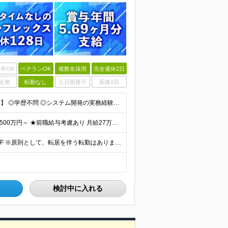
卒OK
ベテランOK
複数名採用
完全週休2日
企業
転勤なし
土日面接可
面接1回
【金融業界の経験は不問！専門知識は入社後に学べます】 ◎学歴不問 ◎システム開発の実務経験をお持ちの方 └3年以上・Java、C#いずれかの使用経験をお持ちの方を想定しております 【以下のような方は
【賞与年3回・昨年度支給実績5.69か月分】 ★想定年収500万円～ ★前職給与考慮あり 月給27万円～59万円 +残業代全額支給(1分単位、監督職以下) +人事評価による賞与年2回（4月/10月）
◎本社勤務 東京都港区虎ノ門5-13-1 虎ノ門40MTビル 8F ※原則として、転居を伴う転勤はありません ※(変更の範囲)上記を除く当社関連勤務地
検討中に入れる