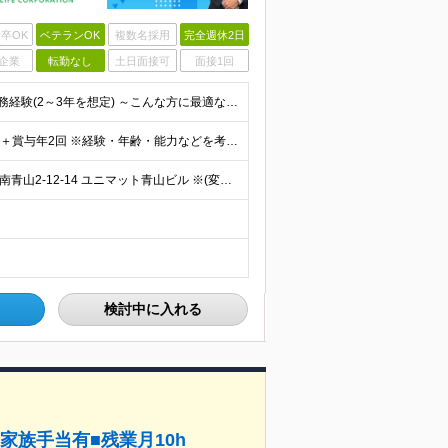
卒OK
ベテランOK
複数名採用
完全週休2日
企業
転勤なし
土日面接可
面接1回
＼リーダー経験不問／ ●大卒以上 ●情シス関連業務の実務経験(2～3年を想定) ～こんな方に最適なポジションです～ ・大きな裁量、スケール感で企画を動かしたい方 ・アイデアや経験を活かして構想から関
★想定年収600万円～800万円 ◆月給37.5万円～50万円＋賞与年2回 ※経験・年齢・能力などを考慮の上、決定します。 ※残業代は管理職採用のためなし ※試用期間3ヶ月(期間中の待遇等に差異なし
★「外苑前駅」徒歩3分／転勤なし 【東京】東京都港区南青山2-12-14 ユニマット青山ビル ※(変更の範囲)上記を除く当社関連勤務地
検討中に入れる
■家族手当有■残業月10h