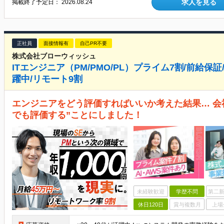
求人を見る
掲載終了予定日：
2026.08.24
正社員
面接情報有
自己PR不要
株式会社ブローウィッシュ
ITエンジニア（PM/PMO/PL）プライム7割/前給保証
躍中/リモート9割
エンジニアをどう評価すればいいか考えた結果… 会
でも評価する”ことにしました！
未経験歓迎
学歴不問
第二新
休日120日
賞与複数月
上場