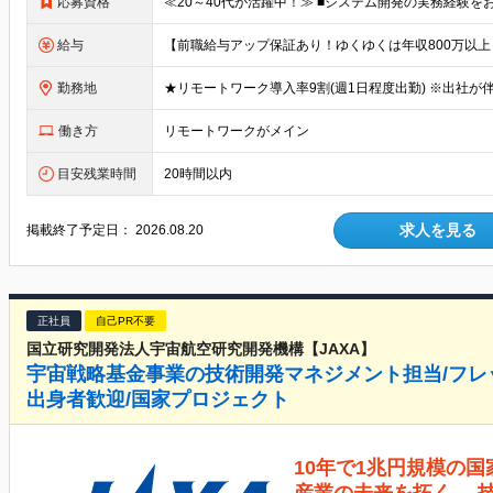
応募資格
給与
勤務地
働き方
リモートワークがメイン
目安残業時間
20時間以内
求人を見る
掲載終了予定日：
2026.08.20
正社員
自己PR不要
国立研究開発法人宇宙航空研究開発機構【JAXA】
宇宙戦略基金事業の技術開発マネジメント担当/フレ
出身者歓迎/国家プロジェクト
10年で1兆円規模の