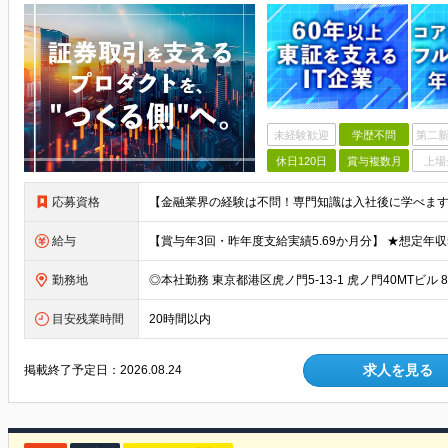
未経験歓迎
学歴不問
第二新
休日120日
賞与複数月
上場
応募資格
給与
勤務地
目安残業時間
20時間以内
求人を見る
掲載終了予定日：
2026.08.24