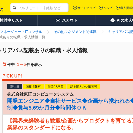
サイトマップ
ヘルプ
求人掲載
検討中リスト
スカウト
AIの求
マネージャー・ITコンサル
その他マネジメント関連職
キャリアパス記
記載ありの転職・求人情報一覧
キャリアパス記載ありの転職・求人情報
5
1～5
件中
件を表示
PICK UP!
正社員
面接情報有
自己PR不要
話を聞きたい応募可
株式会社東証コンピュータシステム
開発エンジニア◆自社サービス◆企画から携われる◆
制◆賞与5.69か月分◆時間休ＯＫ
【業界未経験者も歓迎/企画からプロダクトを育てる
業界のスタンダードになる。