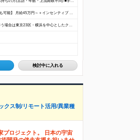
≪20～40代が活躍中！≫ ■システム開発の実務経験をお持ちの方(言語・年数・上流経験不問) ■学歴不問 ★PM・PL経験者はもちろん、「これからステップアップしたい」という方も歓迎します！ ≪こん
【前職給与アップ保証あり！ゆくゆくは年収800万以上も可能】 月給45万円～＋インセンティブ ※経験や適性を考慮の上、相談し決定します ※上記には固定残業代（20時間分/4万円～）が含まれます
★リモートワーク導入率9割(週1日程度出勤) ※出社が伴う場合は東京23区・横浜を中心としたクライアント先になります。 【本社】 東京都千代田区神田須田町1-3-33 Bizflex神田 4階 (
検討中に入れる
ックス制/リモート活用/異業種
国家プロジェクト。 日本の宇宙