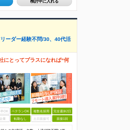
検討中に入れる
/リーダー経験不問/30、40代活
社にとってプラスになれば“何
卒OK
ベテランOK
複数名採用
完全週休2日
企業
転勤なし
土日面接可
面接1回