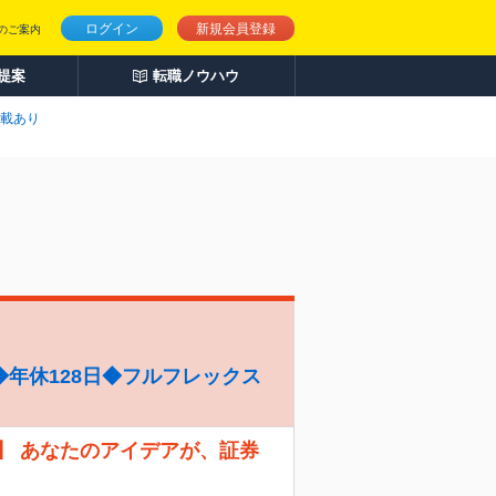
ログイン
新規会員登録
のご案内
人提案
転職ノウハウ
載あり
年休128日◆フルフレックス
】 あなたのアイデアが、証券