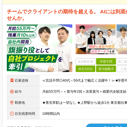
チームでクライアントの期待を超える。 AIには到
せんか。
未経験歓迎
学歴不問
第二新
休日120日
賞与複数月
上場
応募資格
給与
勤務地
目安残業時間
10時間以内