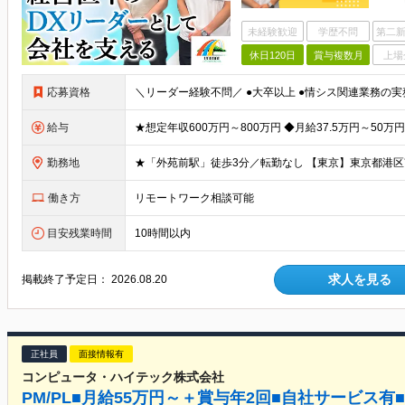
未経験歓迎
学歴不問
第二新
休日120日
賞与複数月
上場
応募資格
給与
勤務地
働き方
リモートワーク相談可能
目安残業時間
10時間以内
求人を見る
掲載終了予定日：
2026.08.20
正社員
面接情報有
コンピュータ・ハイテック株式会社
PM/PL■月給55万円～＋賞与年2回■自社サービス有