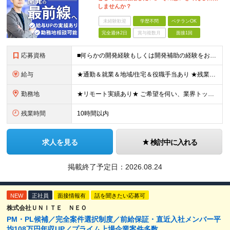
しませんか？
未経験歓迎
学歴不問
ベテランOK
完全週休2日
賞与複数月
面接1回
応募資格
■何らかの開発経験もしくは開発補助の経験をお持ちの方 ■学歴不問 ★ブランクのある方、地方在住の方も大歓迎です！
給与
★通勤＆就業＆地域/住宅＆役職手当あり ★残業代は全額支給 ★選べる給与制度あり！ ★東京・神奈川・千葉・埼玉勤務の場合 月給23.5万円～55万円＋諸手当 （残業代は全額支給） (20,000円の
勤務地
★リモート実績あり★ ご希望を伺い、業界トップクラス約7,000件の取引事業所数、90,000件以上のプロジェクトから検討をいたします。 全国の取引先での就業となります（沖縄を除く） ※勤務地
残業時間
10時間以内
求人を見る
検討中に入れる
掲載終了予定日：
2026.08.24
NEW
正社員
面接情報有
話を聞きたい応募可
株式会社ＵＮＩＴＥ ＮＥＯ
PM・PL候補／完全案件選択制度／前給保証・直近入社メンバー平
均108万円年収UP／プライム上場企業案件多数