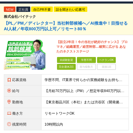
NEW
正社員
自己PR不要
話を聞きたい応募可
株式会社バイテック
【PL／PM／ディレクター】当社幹部候補へ／AI推進中！目指せる
AI人材／年収800万円以上可／リモート80％
【設立2年目！今の当社が絶好のチャンス】 プロ
マネ／組織運営／経営幹部…確実に広がる あな
たのネクストステージ
未経験歓迎
学歴不問
ベテランOK
完全週休2日
賞与複数月
面接1回
応募資格
学歴不問、IT業界で何らかの実務経験をお持ちの方（3年以上） ※PG/SE経験がある方歓迎、PM/PL経験があれば即戦力として優遇 ※ブランクのある方歓迎 ※担当業務/フェーズ/使用言語などは限定せず
給与
【月給70万円以上（PM）／想定年収840万円以上】 ★詳しくは下記をご参照ください！ ■SE/PL/テスト計画以降などの上流フェーズ 月給53万円以上 ※想定年収636万円以上 ■PM/ディレク
勤務地
【東京都品川区（本社）または渋谷区（開発拠点）各プロジェクト先の勤務地】 ◎リモート案件も多数のため在宅勤務も可能です！ 常駐・ハイブリッド型・フルリモートなど柔軟に対応しています。 ※転勤はございま
働き方
リモートワークOK
残業時間
10時間以内