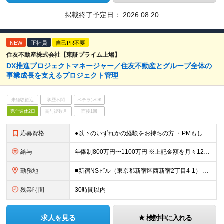
掲載終了予定日：
2026.08.20
NEW
正社員
自己PR不要
住友不動産株式会社【東証プライム上場】
DX推進プロジェクトマネージャー／住友不動産とグループ全体の
事業成⻑を⽀えるプロジェクト管理
未経験歓迎
学歴不問
ベテランOK
完全週休2日
賞与複数月
面接1回
応募資格
●以下のいずれかの経験をお持ちの方 ・PMもしくはPLの経験 ・データベースを⽤いたシステムの設計、開発 ・基幹業務システムの設計、開発、運⽤経験 ≪開発環境≫ ●C#、VB.NET、ASP.NET
給与
年俸制800万円〜1100万円 ※上記金額を月々12分割支給 ※前職年収、経験、実績を幅広く考慮して決定します。 ※上記年俸には固定残業代（月額約40時間分／15万8千円～）が含まれます。残業がない場
勤務地
■新宿NSビル（東京都新宿区西新宿2丁目4-1） ※(変更の範囲)当社の管轄する全ての事業所の範囲において、勤務地の変更を命ずることがあります（転居を伴うものを含む。ただし配属先のDX推進部は東京に
残業時間
30時間以内
求人を見る
検討中に入れる