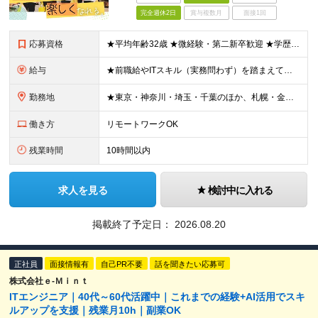
完全週休2日
賞与複数月
面接1回
応募資格
★平均年齢32歳 ★微経験・第二新卒歓迎 ★学歴不問 ★人柄重視の採用 ＊＊＊＊＊＊＊＊＊＊＊ ■ 何かしらのITエンジニアとしての経験をお持ちの方 （年数は問いません） ○IT事務やヘルプデスク
給与
★前職給やITスキル（実務問わず）を踏まえて金額を決定します。 ＊＊＊＊＊＊＊＊＊＊＊ ▼エリアにより異なります ■東京本社 ：月給280,000円以上 ■札幌営業所：月給220,000円以上 ■
勤務地
★東京・神奈川・埼玉・千葉のほか、札幌・金沢・福岡で募集！ （※転勤なし、リモートワークの可能性あり） ■本社 ￣￣￣ 東京都台東区上野6-1-11 平岡ビル9F ※本社または、一都三県のプロジェク
働き方
リモートワークOK
残業時間
10時間以内
求人を見る
検討中に入れる
掲載終了予定日：
2026.08.20
正社員
面接情報有
自己PR不要
話を聞きたい応募可
株式会社ｅ‐Ｍｉｎｔ
ITエンジニア｜40代～60代活躍中｜これまでの経験+AI活用でスキ
ルアップを支援｜残業月10h｜副業OK