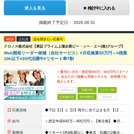
求人を見る
検討中に入れる
掲載終了予定日：
2026.08.31
NEW
正社員
話を聞きたい応募可
クロノス株式会社【東証プライム上場企業ピー・シー・エー(株)グループ】
Web開発リーダー候補（自社サービス）#月収換算50万円～#残業
10h以下#20代活躍中#リモート率7割
＜賞与5ヶ月分！想定収600万～900万円スタート
＞ あなたのご経験と技術スキルを、好待遇でお
迎えします。
未経験歓迎
学歴不問
ベテランOK
完全週休2日
賞与複数月
面接1回
応募資格
◆下記【1】と【2】両方に当てはまる方 【1】Webアプリ開発：5年以上 【2】下記いずれか5年以上のご経験 C#、SQL、JavaScript、HTML+CSS、React、PHP、Larave
給与
＜想定年収600万～900万円＞ 【東京都】 ◆月給：37.2万円～＋賞与年2回（賞与支給実績5ヶ月分）＋残業代全額支給 ※技能手当(スキル・経験により支給)／地域手当(東京：3万円)を含む ※3ヶ
勤務地
◆リモートOK&転勤なし ◆東京・札幌の2拠点で募集中 【東京本社】 東京都千代田区神田練塀町300 住友不動産秋葉原駅前ビル17F 【札幌開発センター】 北海道札幌市北区北7条西4-5-1 伊藤