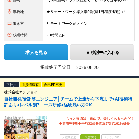
給与
【前職給与アップ保証あり！ゆくゆくは年収800万以上も可能】 月給45万円～＋インセンティブ ※経験や適性を考慮の上、相談し決定します ※上記には固定残業代（20時間分/4万円～）が含まれます
勤務地
★リモートワーク導入率9割(週1日程度出勤) ※出社が伴う場合は東京23区・横浜を中心としたクライアント先になります。 【本社】 東京都千代田区神田須田町1-3-33 Bizflex神田 4階 (
働き方
リモートワークがメイン
残業時間
20時間以内
求人を見る
検討中に入れる
掲載終了予定日：
2026.08.20
正社員
面接情報有
自己PR不要
株式会社エンジョイ
自社開発/受託等エンジニア│チームで上流から下流まで●AI技術特
許あり●レベル別7コース研修●経験浅い方OK
――もっと技術は、自由で、楽しくあるべきだ！
◆定着率9割◆平均32歳◆直近3期で162%成長
未経験歓迎
学歴不問
ベテランOK