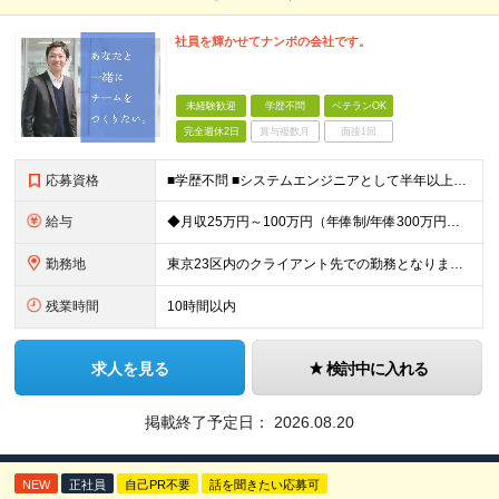
社員を輝かせてナンボの会社です。
未経験歓迎
学歴不問
ベテランOK
完全週休2日
賞与複数月
面接1回
応募資格
■学歴不問 ■システムエンジニアとして半年以上のご経験をお持ちの方（言語問わず） ※IT未経験の方も応募可能です。 【例えばこのような方におススメ！】 ◇上流工程を目指したい方 ◇セキュリティ分野に
給与
◆月収25万円～100万円（年俸制/年俸300万円～1200万円）＋業績・季節手当 ※年俸は、12分割です。 ※前職給与や経験・スキルなどを考慮し加給・優遇します。 ※各種手当込み、交通費および残業
勤務地
東京23区内のクライアント先での勤務となります。 ※経験やスキル、通勤時間などの希望を考慮のうえ、勤務地を決定します ≪本社≫ 【本社】 東京都品川区東品川4-12-8 品川シーサイドイーストタワー
残業時間
10時間以内
求人を見る
検討中に入れる
掲載終了予定日：
2026.08.20
NEW
正社員
自己PR不要
話を聞きたい応募可