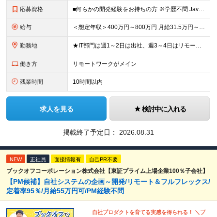
応募資格
■何らかの開発経験をお持ちの方 ※学歴不問 Javaは経験ないがWebアプリケーション運用知識やDB知識が豊富など 何か一つでも強みがあれば活躍できる可能性があります！ 興味をお持ちいただけましたら
給与
＜想定年収＞400万円～800万円 月給31.5万円～55万円＋賞与＋交通費全額支給＋各種手当 ※経験・能力などを考慮し相談の上、当社規定により決定します。 ※上記金額には16～21時間分のみなし残
勤務地
★IT部門は週1～2日は出社、週3～4日はリモートワーク ★勤務地はご本人のご希望を最優先します ■飯田橋オフィス／東京都新宿区揚場町2-26 SKビル ■本社／神奈川県相模原市南区古淵2-14-
働き方
リモートワークがメイン
残業時間
10時間以内
求人を見る
検討中に入れる
掲載終了予定日：
2026.08.31
NEW
正社員
面接情報有
自己PR不要
ブックオフコーポレーション株式会社【東証プライム上場企業100％子会社】
【PM候補】自社システムの企画～開発/リモート＆フルフレックス/
定着率95％/月給55万円可/PM経験不問
自社プロダクトを育てる実感を得られる！ ＼ブ