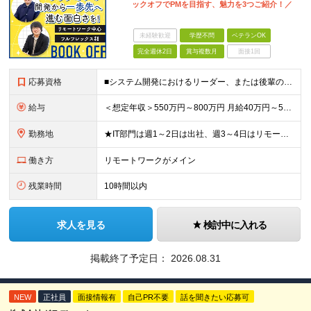
ックオフでPMを目指す、魅力を3つご紹介！／
未経験歓迎
学歴不問
ベテランOK
完全週休2日
賞与複数月
面接1回
応募資格
■システム開発におけるリーダー、または後輩の指導や進捗管理などの経験のある方 ■機能要件/非機能要件の知識（経験は問いません） ＼「マネジメント未経験だけど今後チャレンジしたい」という方もぜひご応募く
給与
＜想定年収＞550万円～800万円 月給40万円～55万円＋賞与＋交通費全額支給＋各種手当(子女教育手当等) ※経験・能力などを考慮し相談の上、当社規定により決定します。 ※上記金額には16～21時
勤務地
★IT部門は週1～2日は出社、週3～4日はリモートワーク ★勤務地はご本人のご希望を最優先します ■飯田橋オフィス／東京都新宿区揚場町2-26 SKビル ■本社／神奈川県相模原市南区古淵2-14-
働き方
リモートワークがメイン
残業時間
10時間以内
求人を見る
検討中に入れる
掲載終了予定日：
2026.08.31
NEW
正社員
面接情報有
自己PR不要
話を聞きたい応募可