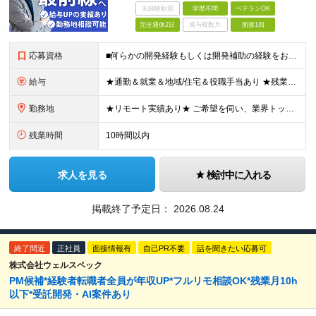
未経験歓迎
学歴不問
ベテランOK
完全週休2日
賞与複数月
面接1回
応募資格
■何らかの開発経験もしくは開発補助の経験をお持ちの方 ■学歴不問 ★ブランクのある方、地方在住の方も大歓迎です！
給与
★通勤＆就業＆地域/住宅＆役職手当あり ★残業代は全額支給 ★選べる給与制度あり！ ★東京・神奈川・千葉・埼玉勤務の場合 月給23.5万円～55万円＋諸手当 （残業代は全額支給） (20,000円の
勤務地
★リモート実績あり★ ご希望を伺い、業界トップクラス約7,000件の取引事業所数、90,000件以上のプロジェクトから検討をいたします。 全国の取引先での就業となります（沖縄を除く） ※勤務地
残業時間
10時間以内
求人を見る
検討中に入れる
掲載終了予定日：
2026.08.24
終了間近
正社員
面接情報有
自己PR不要
話を聞きたい応募可
株式会社ウェルスペック
PM候補*経験者転職者全員が年収UP*フルリモ相談OK*残業月10h
以下*受託開発・AI案件あり