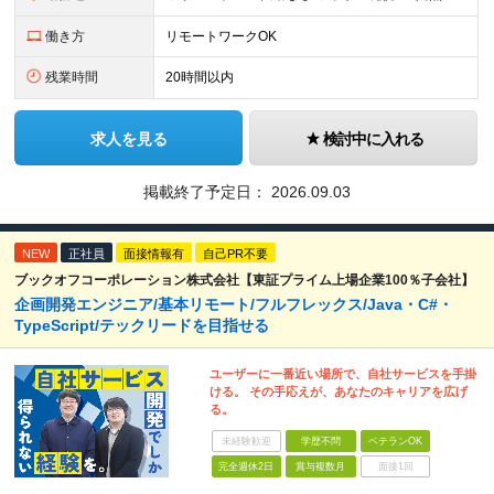
働き方
リモートワークOK
残業時間
20時間以内
求人を見る
検討中に入れる
掲載終了予定日：
2026.09.03
NEW
正社員
面接情報有
自己PR不要
ブックオフコーポレーション株式会社【東証プライム上場企業100％子会社】
企画開発エンジニア/基本リモート/フルフレックス/Java・C#・
TypeScript/テックリードを目指せる
ユーザーに一番近い場所で、自社サービスを手掛
ける。 その手応えが、あなたのキャリアを広げ
る。
未経験歓迎
学歴不問
ベテランOK
完全週休2日
賞与複数月
面接1回