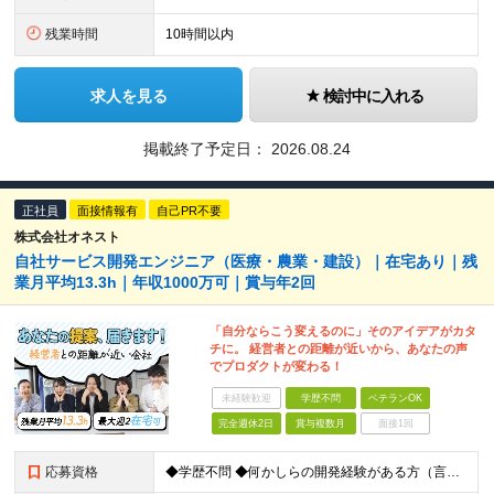
残業時間
10時間以内
求人を見る
検討中に入れる
掲載終了予定日：
2026.08.24
正社員
面接情報有
自己PR不要
株式会社オネスト
自社サービス開発エンジニア（医療・農業・建設）｜在宅あり｜残
業月平均13.3h｜年収1000万可｜賞与年2回
「自分ならこう変えるのに」そのアイデアがカタ
チに。 経営者との距離が近いから、あなたの声
でプロダクトが変わる！
未経験歓迎
学歴不問
ベテランOK
完全週休2日
賞与複数月
面接1回
応募資格
◆学歴不問 ◆何かしらの開発経験がある方（言語不問） ◆マネジメント経験がある方（規模不問） ＜以下のような方を歓迎します＞ ◎これまでの経験を活かし管理職を目指したい方 ◎新しいサービスの企画から