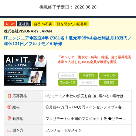
掲載終了予定日：
2026.08.20
NEW
正社員
自己PR不要
話を聞きたい応募可
株式会社VISIONARY JAPAN
ITエンジニア◆設立4年で381名！還元率95%&会社利益月10万円／
年休131日／フルリモ／AI研修
「キャリア・働き方・給与・待遇」全て業界最高
水準⇒入社した381名全員が希望を実現
未経験歓迎
学歴不問
ベテランOK
完全週休2日
賞与複数月
面接1回
応募資格
□リモート／出社の頻度も自由に選べる □選考は役員とWeb面談1回のみ □学歴不問／第二新卒歓迎／ブランクOK 【応募条件】 ◎ITエンジニアの実務経験1年以上をお持ちの方 └言語・業界・ジャンル不
給与
◎月給42万円～140万円＋インセンティブ＋各種手当 ・エンジニア平均年収640万円 ・入社したエンジニア全員年収UP！平均180万円UP！ ・還元率80~95%！平均還元率86.9% ・単価連動型⇒
勤務地
フルリモートor全国のプロジェクト先 ◆リモート実施率93%（リモート／出社の頻度も自分で選べる） ◆UIターン歓迎！転勤なし ※(変更の範囲)上記を除く当社関連勤務地 ＼独立した評価機関による評価
働き方
フルリモートがメイン