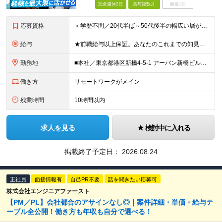
完全週休2日
賞与複数月
面接1回
応募資格
＜学歴不問／20代半ば～50代後半の幅広い層が活躍中＞ ■何らかのシステム開発経験をお持ちの方（年数不問） ※Java、C#、PHPなどのオブジェクト指向言語での開発経験がある方を想定しています。
給与
★前職給与以上保証。あなたのこれまでの知見と実績を正当に評価します。 【開発技術実務経験者】 ◆月給36万円～（賞与2回/年 ＊理論年収 500万以上） ★経験者(PLクラス)は、スキルに応じて＜
勤務地
■本社／東京都港区新橋4-5-1 アーバン新橋ビル11F ※(変更の範囲)上記を除く当社関連勤務地 【82.7％がリモートワーク／転勤なし】 本社もしくは東京都近郊の取引先での勤務となります。
働き方
リモートワークがメイン
残業時間
10時間以内
求人を見る
検討中に入れる
掲載終了予定日：
2026.08.24
正社員
面接情報有
自己PR不要
話を聞きたい応募可
株式会社エンジニアファースト
【PM／PL】会社都合のアサインなし◎｜案件詳細・単価・給与テ
ーブル全公開！働き方も年収も自分で選べる！