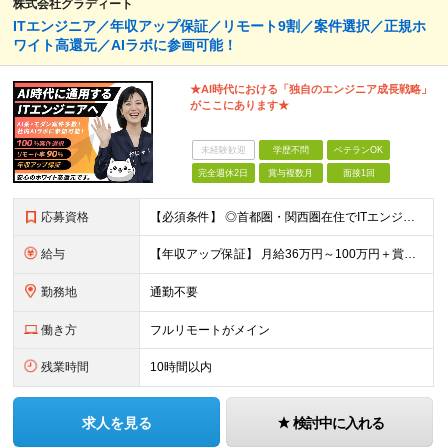
株式会社グラディート
ITエンジニア／年収アップ保証／リモート9割／案件選択／正規ホ
ワイト高還元／AIラボに参画可能！
★AI時代における「独自のエンジニア成⻑戦略」
がここにあります★
未経験歓迎
学歴不問
ベテランOK
完全週休2日
賞与複数月
面接1回
応募資格
【必須条件】 ◎首都圏・関西圏在住でITエンジニアとしての実務経験が3年以上ある⽅（開発・インフラいずれも歓迎） →首都圏（東京、神奈川、千葉、埼玉）、関西圏（大阪、兵庫、京都）在住のITエンジニア採
給与
【年収アップ保証】 月給36万円～100万円＋賞与（年3回）＋諸手当 ◆想定年収432万円〜1200万円(経験・スキルを考慮し決定) ※年収アップ保証付帯 ◆基本給には⽉20時間分の固定残業代(31,
勤務地
通勤不要
働き方
フルリモートがメイン
残業時間
10時間以内
求人を見る
検討中に入れる