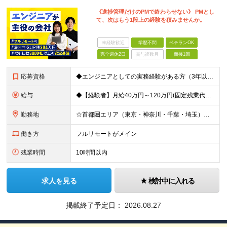
《進捗管理だけのPMで終わらせない》 PMとし
て、次はもう1段上の経験を積みませんか。
未経験歓迎
学歴不問
ベテランOK
完全週休2日
賞与複数月
面接1回
応募資格
◆エンジニアとしての実務経験がある方（3年以上） └システムやアプリの設計・開発、インフラ設計・構築の経験のある方を想定 ◆マネジメント経験は不問 ◆学歴不問／ブランクOK 【こんな方も歓迎です！】
給与
◆【経験者】月給40万円～120万円(固定残業代含む)+各種手当 ※月30時間（76,000円～）の固定残業代を含みます。 ※上記を超える時間外労働分は追加で支給。 ※6ヶ月の試用期間あり（条件に変動
勤務地
☆首都圏エリア（東京・神奈川・千葉・埼玉）・名古屋・大阪・福岡を中心とした全国各地のプロジェクト先に参画いただきます。 ※希望をヒアリングした上で決定します ☆全国各地からフルリモートOK 【本社】
働き方
フルリモートがメイン
残業時間
10時間以内
求人を見る
検討中に入れる
掲載終了予定日：
2026.08.27