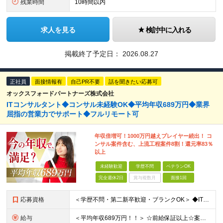
残業時間
10時間以内
求人を見る
検討中に入れる
掲載終了予定日：
2026.08.27
正社員
面接情報有
自己PR不要
話を聞きたい応募可
オックスフォードパートナーズ株式会社
ITコンサルタント◆コンサル未経験OK◆平均年収689万円◆業界
屈指の営業力でサポート◆フルリモート可
年収倍増可！1000万円越えプレイヤー続出！ コ
ンサル案件含む、上流工程案件8割！還元率83％
以上
未経験歓迎
学歴不問
ベテランOK
完全週休2日
賞与複数月
面接1回
応募資格
＜学歴不問・第二新卒歓迎・ブランクOK＞ ◆IT業界での実務経験（2年以上） ※アプリ・インフラ等の領域は不問 【歓迎条件】 ◎コンサルティングファームでの実務経験 ◎SIにおける上流工程
給与
＜平均年収689万円！！＞ ☆前給保証以上☆案件待機期間も給与保証あり☆ 月給40万円～150万円（固定残業代含む） ※経験や能力を考慮し決定します ※試用期間6ヶ月あり。条件や待遇に差異はありません