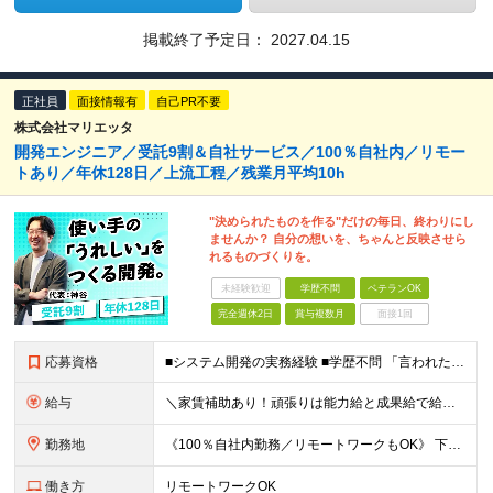
掲載終了予定日：
2027.04.15
正社員
面接情報有
自己PR不要
株式会社マリエッタ
開発エンジニア／受託9割＆自社サービス／100％自社内／リモー
トあり／年休128日／上流工程／残業月平均10h
"決められたものを作る"だけの毎日、終わりにし
ませんか？ 自分の想いを、ちゃんと反映させら
れるものづくりを。
未経験歓迎
学歴不問
ベテランOK
完全週休2日
賞与複数月
面接1回
応募資格
■システム開発の実務経験 ■学歴不問 「言われたモノを作るだけの毎日はつまらない」 「一部の機能だけでなく、全体を見渡して開発したい」 そんな思いを抱えるエンジニアに、当社の環境はピッタリです！
給与
＼家賃補助あり！頑張りは能力給と成果給で給与に還元！／ ★賞与3か月分&資格手当も充実 ★社宅制度あり（当社契約の賃貸住宅の場合は家賃を50％負担／最大5万円） ※社宅制度をご利用される場合は、礼金
勤務地
《100％自社内勤務／リモートワークもOK》 下記いずれかでの勤務となりますのでお選びください（ご希望に沿わない配属はありません） ■東京本社／東京都台東区浅草橋5-5-5 キムラビル4F ■広島オ
働き方
リモートワークOK