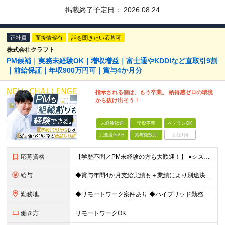
掲載終了予定日：
2026.08.24
正社員
面接情報有
話を聞きたい応募可
株式会社クラフト
PM候補｜実務未経験OK｜増収増益｜富士通やKDDIなど直取引9割
｜前給保証｜年収900万円可｜賞与4か月分
指示される側は、もう卒業。 納得感ゼロの環境
から抜け出そう！
未経験歓迎
学歴不問
ベテランOK
完全週休2日
賞与複数月
面接1回
応募資格
【学歴不問／PM未経験の方も大歓迎！】 ●システム開発、またはインフラエンジニアとしての実務経験をお持ちの方 ～採用担当者より～ 「今はまだ役職についていないけれど、ゆくゆくは会社を動かすポジション
給与
◆賞与年間4か月支給実績も＋業績により別途決算賞与あり ◆年収800万円～900万円も可能 【PM・PL候補】 数名規模のチームでの進捗管理や、後輩・メンバーの指導・フォロー経験がある方 ※「公式な
勤務地
◆リモートワーク案件あり ◆ハイブリッド勤務もOK 【本社】東京都豊島区高田3-14-29 KDX高田馬場ビル2F ┗都内、神奈川県のプロジェクト先での勤務もございます。 ＜プロジェクト先エリア例
働き方
リモートワークOK