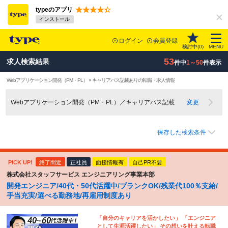
typeのアプリ
インストール
ログイン
会員登録
検討中(
0
)
MENU
53
求人検索結果
件中
1～50
件表示
Webアプリケーション開発（PM・PL） × キャリアパス記載ありの転職・求人情報
Webアプリケーション開発（PM・PL）／キャリアパス記載
変更
保存した検索条件
PICK UP!
終了間近
正社員
面接情報有
自己PR不要
株式会社スタッフサービス エンジニアリング事業本部
開発エンジニア/40代・50代活躍中/ブランクOK/残業代100％支給/
手当充実/選べる勤務地/再雇用制度あり
「自分のキャリアを活かしたい」 「エンジニア
として生涯活躍したい」 その想いを叶える転職