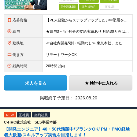
完全週休2日
賞与複数月
面接1回
応募資格
【PL未経験からステップアップしたい中堅層を歓迎！】 ■システムエンジニア、またはプログラマーとしての実務経験（5年以上） ■開発言語（Java、PHP、C#、C、C++等）は一切不問 ■学歴不問
給与
★賞与3～4か月分の支給実績あり 月給30万円以上＋賞与年2回＋各種手当 ※経験・スキルを考慮して決定いたします ※上記には固定残業代（20時間分・3万5000円～）を含み、超過分は別途支給 ※試
勤務地
≪自社内開発5割・転勤なし≫ 東京本社、または東京都23区内、 神奈川県のクライアント先での勤務となります。 ┃東京本社：東京都中央区日本橋茅場町1-3-9 茅場町MYビル6階 (変更の範囲)上記
働き方
リモートワークOK
残業時間
20時間以内
求人を見る
検討中に入れる
掲載終了予定日：
2026.08.20
NEW
正社員
契約社員
C-HRC株式会社 SES事業本部
【開発エンジニア】40・50代活躍中/ブランクOK/ PM・PMO経験
者大歓迎/スキルアップ実現を目指します！