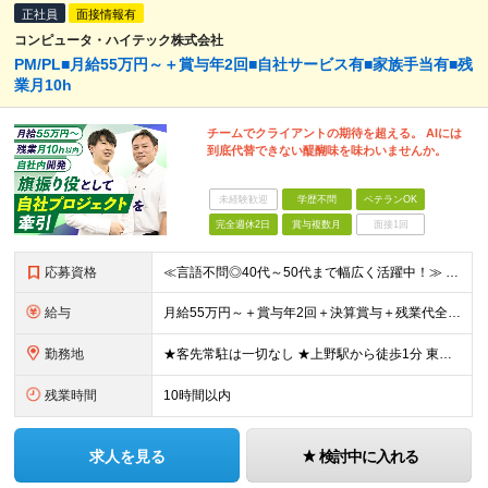
正社員
面接情報有
コンピュータ・ハイテック株式会社
PM/PL■月給55万円～＋賞与年2回■自社サービス有■家族手当有■残
業月10h
チームでクライアントの期待を超える。 AIには
到底代替できない醍醐味を味わいませんか。
未経験歓迎
学歴不問
ベテランOK
完全週休2日
賞与複数月
面接1回
応募資格
≪言語不問◎40代～50代まで幅広く活躍中！≫ ■学歴不問 ■開発経験をお持ちの方 ★PM/PL、社内管理職などマネジメント経験をお持ちの方は優遇します！
給与
月給55万円～＋賞与年2回＋決算賞与＋残業代全額支給＋各手当 ※月給の金額は経験やスキルを考慮して、決定します ※残業代は別途全額支給します ※試用期間6ヶ月（期間中の給与・待遇に差異はありません）
勤務地
★客先常駐は一切なし ★上野駅から徒歩1分 東京都台東区東上野3丁目18-7 上野駅前ビル ※（変更の範囲）上記を除く当社関連勤務地
残業時間
10時間以内
求人を見る
検討中に入れる