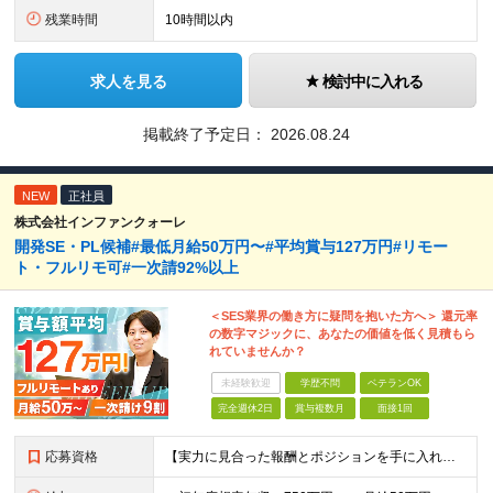
残業時間
10時間以内
求人を見る
検討中に入れる
掲載終了予定日：
2026.08.24
NEW
正社員
株式会社インファンクォーレ
開発SE・PL候補#最低月給50万円〜#平均賞与127万円#リモー
ト・フルリモ可#一次請92%以上
＜SES業界の働き方に疑問を抱いた方へ＞ 還元率
の数字マジックに、あなたの価値を低く見積もら
れていませんか？
未経験歓迎
学歴不問
ベテランOK
完全週休2日
賞与複数月
面接1回
応募資格
【実力に見合った報酬とポジションを手に入れたい方】 ●システム開発の実務経験（目安：8年以上） ●プロジェクトリーダーやチームマネジメントの経験（目安：2年以上） ※学歴不問 ★こんな方にピッタリで