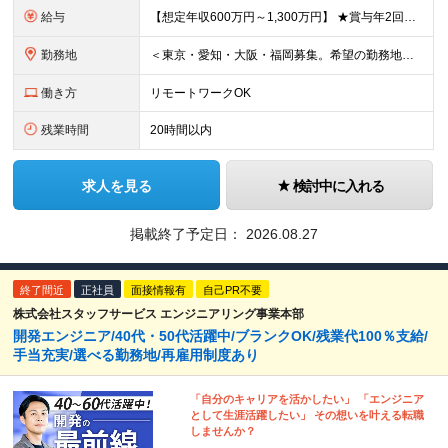
給与
【想定年収600万円～1,300万円】 ★賞与年2回＋勤務地手当＋残業手当（年平均残業時間にて算出）を含む ※基本給＋勤務地手当＋役職手当 ※勤務地手当：結婚の有無に関係なく、物価などの違いを考慮して
勤務地
＜東京・愛知・大阪・福岡募集。希望の勤務地で働けます＞ 希望通りの配属＆転勤も基本なし！ 「プロジェクト人員の枠を広げたい」などといった、 会社からの強制的な異動・出向依頼はありません。 ■東京オフ
働き方
リモートワークOK
残業時間
20時間以内
求人を見る
検討中に入れる
掲載終了予定日：
2026.08.27
終了間近
正社員
面接情報有
自己PR不要
株式会社スタッフサービス エンジニアリング事業本部
開発エンジニア/40代・50代活躍中/ブランクOK/残業代100％支給/
手当充実/選べる勤務地/再雇用制度あり
「自分のキャリアを活かしたい」 「エンジニア
として生涯活躍したい」 その想いを叶える転職
しませんか？