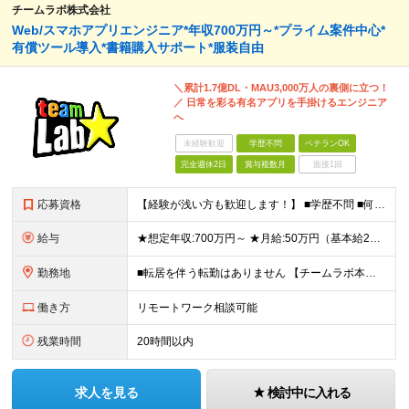
チームラボ株式会社
Web/スマホアプリエンジニア*年収700万円～*プライム案件中心*
有償ツール導入*書籍購入サポート*服装自由
＼累計1.7億DL・MAU3,000万人の裏側に立つ！
／ 日常を彩る有名アプリを手掛けるエンジニア
へ
未経験歓迎
学歴不問
ベテランOK
完全週休2日
賞与複数月
面接1回
応募資格
【経験が浅い方も歓迎します！】 ■学歴不問 ■何らかのプログラミング言語を用いた開発実務経験3年以上(言語不問) ＼こんな方に向いています／ ・有名アプリや数千万規模のサービス開発に携わりたい方 ・
給与
★想定年収:700万円～ ★月給:50万円（基本給22万円〜＋諸手当21万円1250円～） ※上記に固定残業代（68,750円/月40時間分）を含む。超過分は別途支給 ※試用期間3ヵ月あり。期間中の
勤務地
■転居を伴う転勤はありません 【チームラボ本社】 東京都千代田区神田小川町2-12 小川町進興ビル チームラボ本社他、会社が指定する場所 ※原則出社ですが、合理的な理由がある場合はリモート(在宅勤
働き方
リモートワーク相談可能
残業時間
20時間以内
求人を見る
検討中に入れる