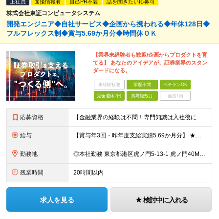
正社員
面接情報有
自己PR不要
話を聞きたい応募可
株式会社東証コンピュータシステム
開発エンジニア◆自社サービス◆企画から携われる◆年休128日◆
フルフレックス制◆賞与5.69か月分◆時間休ＯＫ
【業界未経験者も歓迎/企画からプロダクトを育
てる】 あなたのアイデアが、証券業界のスタン
ダードになる。
未経験歓迎
学歴不問
ベテランOK
完全週休2日
賞与複数月
面接1回
応募資格
【金融業界の経験は不問！専門知識は入社後に学べます】 ◎学歴不問 ◎システム開発の実務経験をお持ちの方 └3年以上・Java、C#いずれかの使用経験をお持ちの方を想定しております 【以下のような方は
給与
【賞与年3回・昨年度支給実績5.69か月分】 ★想定年収500万円～ ★前職給与考慮あり 月給27万円～59万円 +残業代全額支給(1分単位、監督職以下) +人事評価による賞与年2回（4月/10月）
勤務地
◎本社勤務 東京都港区虎ノ門5-13-1 虎ノ門40MTビル 8F ※原則として、転居を伴う転勤はありません ※(変更の範囲)上記を除く当社関連勤務地
残業時間
20時間以内
求人を見る
検討中に入れる