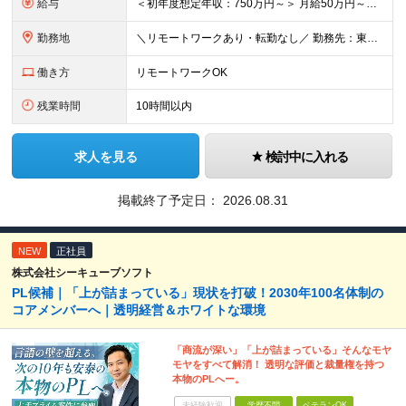
給与
＜初年度想定年収：750万円～＞ 月給50万円～＋諸手当＋決算賞与＋寸志の計2回 ※経験・スキルを考慮し決定します。 ※固定残業代（30時間分／9.5万円～）を含みます。超過分は別途支給します。 ※試
勤務地
＼リモートワークあり・転勤なし／ 勤務先：東京都23区、神奈川県、千葉県、埼玉県の各プロジェクト先 ※リモートワーク可能ですが案件により変更の場合がございます。 ■本社 東京都豊島区南池袋1-16-
働き方
リモートワークOK
残業時間
10時間以内
求人を見る
検討中に入れる
掲載終了予定日：
2026.08.31
NEW
正社員
株式会社シーキューブソフト
PL候補｜「上が詰まっている」現状を打破！2030年100名体制の
コアメンバーへ｜透明経営＆ホワイトな環境
「商流が深い」「上が詰まっている」そんなモヤ
モヤをすべて解消！ 透明な評価と裁量権を持つ
本物のPLへー。
未経験歓迎
学歴不問
ベテランOK