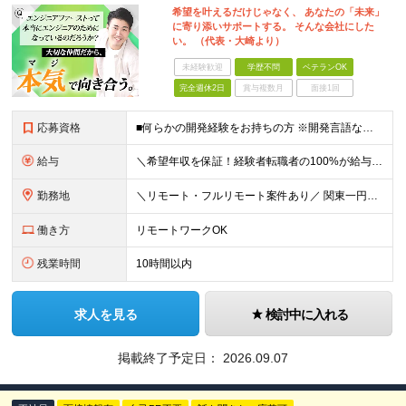
希望を叶えるだけじゃなく、 あなたの「未来」
に寄り添いサポートする。 そんな会社にした
い。 （代表・大崎より）
未経験歓迎
学歴不問
ベテランOK
完全週休2日
賞与複数月
面接1回
応募資格
■何らかの開発経験をお持ちの方 ※開発言語などは問いません ■学歴不問 *☆＊ 以下のような方にオススメです！ ＊☆* ■上流工程にチャレンジしたい ■モダンで新しい開発がしたい ■年収をもっと上げ
給与
＼希望年収を保証！経験者転職者の100%が給与UPを実現！／ ■月給45万円以上＋各種手当豊富＋業績賞与 【開発経験7年以上の場合】 ■月給52.2万円以上+各種手当豊富＋業績賞与 【開発経験10
勤務地
＼リモート・フルリモート案件あり／ 関東一円（東京都23区内）または、関西一円のクライアント先での勤務となります ※希望を考慮して勤務地を決定します。転勤はありません。 ※本社または東京オフィスの配
働き方
リモートワークOK
残業時間
10時間以内
求人を見る
検討中に入れる
掲載終了予定日：
2026.09.07