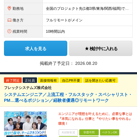
勤務地
全国のプロジェクト先(1都3県/東海/関西/福岡)での勤務となります。 ★全国から参画可能な案件あり！ ★リモートワーク・リモート併用・常駐案件すべてあり！ ★転居を伴う転勤はナシ ┗1人1人の働き
働き方
フルリモートがメイン
残業時間
10時間以内
求人を見る
検討中に入れる
掲載終了予定日：
2026.08.20
終了間近
正社員
面接情報有
自己PR不要
話を聞きたい応募可
フレックシステムズ株式会社
システムエンジニア／上流工程・フルスタック・スペシャリスト・
PM…選べるポジション／経験者優遇◎リモートワーク
エンジニアが理想を叶えるために、必要な事とは
『本気になれる』仕事と『やりたい事をやれる』
環境！
未経験歓迎
学歴不問
ベテランOK