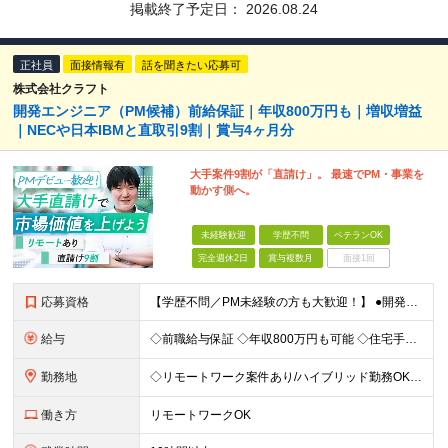
掲載終了予定日：
2026.08.24
正社員
面接情報有
話を聞きたい応募可
株式会社クラフト
開発エンジニア（PM候補）前給保証｜年収800万円も｜増収増益
｜NECや日本IBMと直取引9割｜賞与4ヶ月分
大手案件9割が「直請け」。 最速でPM・事業を
動かす側へ。
未経験歓迎
学歴不問
ベテランOK
完全週休2日
賞与複数月
面接1回
応募資格
【学歴不問／PM未経験の方も大歓迎！】 ●開発エンジニアとしての実務経験をお持ちの方 ～採用担当者より～ 「PM経験が一切ない」という方もご心配なく！ 面接で一番大切にしているのは「これまでどんな業
給与
◇前職給与保証 ◇年収800万円も可能 ◇住宅手当・賞与年間4か月支給実績あり＋業績により、別途決算賞与あり 【PM・PL候補】 数名規模のチームでの進捗管理や、後輩・メンバーの指導・フォロー経験が
勤務地
◇リモートワーク案件あり/ハイブリッド勤務OK 【本社】東京都豊島区高田3-14-29 KDX高田馬場ビル2F ┗都内、神奈川県のプロジェクト先での勤務もございます。 ＜プロジェクト先エリア例＞
働き方
リモートワークOK