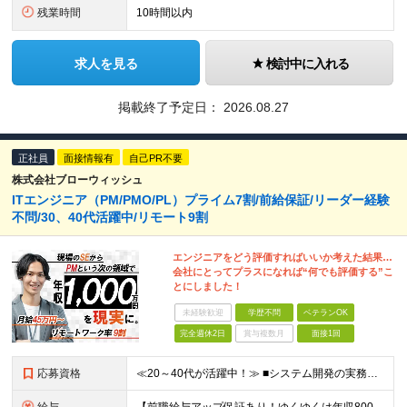
残業時間
10時間以内
求人を見る
検討中に入れる
掲載終了予定日：
2026.08.27
正社員
面接情報有
自己PR不要
株式会社ブローウィッシュ
ITエンジニア（PM/PMO/PL）プライム7割/前給保証/リーダー経験
不問/30、40代活躍中/リモート9割
エンジニアをどう評価すればいいか考えた結果…
会社にとってプラスになれば“何でも評価する”こ
とにしました！
未経験歓迎
学歴不問
ベテランOK
完全週休2日
賞与複数月
面接1回
応募資格
≪20～40代が活躍中！≫ ■システム開発の実務経験をお持ちの方(言語・年数・上流経験不問) ■学歴不問 ★PM・PL経験者はもちろん、「これからステップアップしたい」という方も歓迎します！ ≪こん