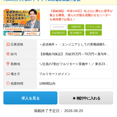
【前給保証・年休134日】 向上心に満ちた若手が
集まる環境。 彼らの才能を花開かせるリーダー
を高待遇でお迎え！
未経験歓迎
学歴不問
ベテランOK
完全週休2日
賞与複数月
面接1回
応募資格
＜必須条件＞ ・エンジニアとしての実務経験5年以上 ＜尚可条件＞ ・PM、PL経験 ・後輩指導やチームリーダーなど、何らかのリード経験 ※リーダー未経験の方のご応募も大歓迎です！ポテンシャル採用を
給与
【前職給与保証】 月給35万円～70万円＋賞与年2回＋各種手当 ※前職の給与・スキル・経験を考慮の上、決定いたします。 ※月給には固定残業代（月30時間分／5万円～10万円）を含みます。超過分は別途
勤務地
＼社員の7割がフルリモート実施中！／ 東京23区内など1都3県を中心としたプロジェクト先での勤務となります。 ※勤務地は希望を考慮します ≪本社≫ 東京都渋谷区恵比寿南1丁目3番7号 隅越ビル5階
働き方
フルリモートがメイン
残業時間
10時間以内
求人を見る
検討中に入れる
掲載終了予定日：
2026.08.20