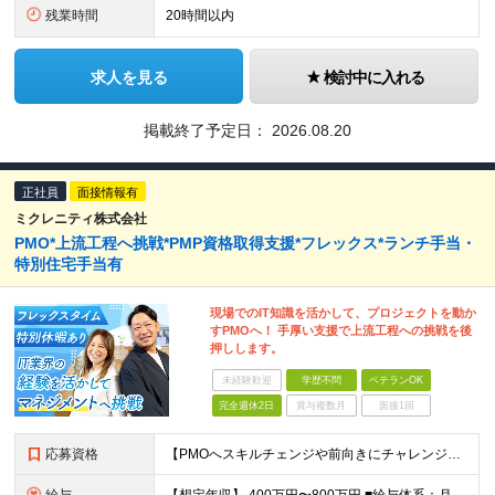
残業時間
20時間以内
求人を見る
検討中に入れる
掲載終了予定日：
2026.08.20
正社員
面接情報有
ミクレニティ株式会社
PMO*上流工程へ挑戦*PMP資格取得支援*フレックス*ランチ手当・
特別住宅手当有
現場でのIT知識を活かして、プロジェクトを動か
すPMOへ！ 手厚い支援で上流工程への挑戦を後
押しします。
未経験歓迎
学歴不問
ベテランOK
完全週休2日
賞与複数月
面接1回
応募資格
【PMOへスキルチェンジや前向きにチャレンジしたい方を歓迎！】 ◆学歴不問 ＜以下いずれかの経験をお持ちの方＞ ・IT業界のご経験が5年以上 ・システム問わず、エンジニアとしてシステム開発に携わった経