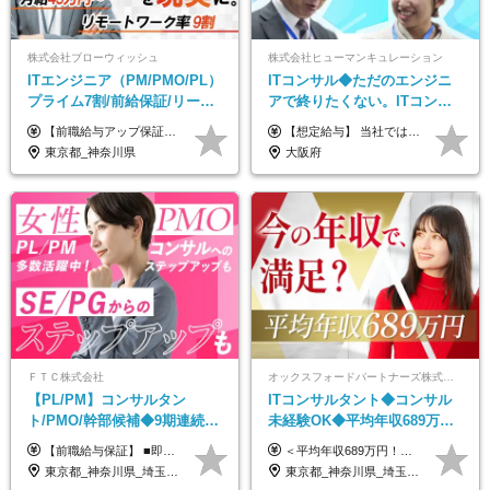
株式会社ブローウィッシュ
株式会社ヒューマンキュレーション
ITエンジニア（PM/PMO/PL）
ITコンサル◆ただのエンジニ
プライム7割/前給保証/リーダ
アで終りたくない。ITコンサ
ー経験不問/30、40代活躍中/
ル・PMに挑戦出来る！成長中
【前職給与アップ保証あり！ゆくゆくは年収800万以上も可能】 月給45万円～＋インセンティブ ※経験や適性を考慮の上、相談し決定します ※上記には固定残業代（20時間分/4万円～）が含まれます ※20時間を超過した場合は別途全額支給します ※試用期間（3ヶ月間）あり。給与・待遇に差異はございません それはより高度な案件にアサイン＆ 還元率が平均より高めのため、 これまでの給与から大幅にアップする人もいます。
【想定給与】 当社では、すべてのプロジェクトで受注単価を完全開示。 給与はその単価に連動し、還元率は80％以上を保証しています。 経験・スキル・貢献度に応じて報酬を正当に評価し、前職年収の保証も行っています。 ■正社員 月給35万円以上＋賞与年2回（みなし残業20h分含む） ◇試用期間は3ヶ月（期間中の待遇に変更なし） ◇みなし残業は案件先によって異なります。詳細は面談にてご説明致します。 ※経験・スキルを考慮し優遇 年収例： ・29歳女性／年収700万円（開発→上流転向） ・38歳男性／年収1,100万円（PMO・マネジメント） ・47歳男性／年収1,300万円（ITコンサル・高裁量案件）
リモート9割
の次世代IT企業
東京都_神奈川県
大阪府
ＦＴＣ株式会社
オックスフォードパートナーズ株式会社
【PL/PM】コンサルタン
ITコンサルタント◆コンサル
ト/PMO/幹部候補◆9期連続大
未経験OK◆平均年収689万円
幅増益！10期目の成長＋安定
◆業界屈指の営業力でサポー
【前職給与保証】 ■即戦力（経験目安5年以上）： 月給45万円～80万円 ■経験者（経験目安3年以上）： 月給40万円～60万円 ■ローキャリア（経験目安1年程度）： 月給35万円～40万円 ■未経験者： 月給30万円～35万円 ※上記金額には固定残業代30時間分 【未経験者5万5000円～7万3000円、 ローキャリア6万4000円～7万3000円、 経験者5万8000円～10万9000円、 即戦力8万2000円～14万5000円】を含みます。 ※30時間を超える場合は追加で全額支給します。 ※経験・能力・前職給与などを総合的に評価したうえでご納得いただけるよう個別決定。 未経験者の場合、前職給与とポテンシャルを査定のうえ決定いたします。 ※日本国内でのIT業界経験、または同等の実務経験と能力に応じて決定します。 ※前職給与は日本円かつ、日本国内での実績に基づき評価します。 【納得の評価システム】 ★クォーター毎に査定する評価制度導入！ 明確な評価基準で翌年度年収を上げましょう！ ★評価対象期間に在籍中のほとんどの社員が昇給し 年収アップを実現しています！ ★様々なインセンティブ制度を用意し多角的に正当評価しています！ ※試用期間6カ月（期間中の待遇等に差異なし）
＜平均年収689万円！！＞ ☆前給保証以上☆案件待機期間も給与保証あり☆ 月給40万円～150万円（固定残業代含む） ※経験や能力を考慮し決定します ※試用期間6ヶ月あり。条件や待遇に差異はありません ※上記には固定残業代（30時間分／7万6000円～）が含まれています。 ※超過分は時間外手当を別途支給。 【実際の給与例】 野原さん（35歳）※前職年収480万円 （Java／C#エンジニア ⇒ 業務系システム開発 ⇒ 要件定義・業務分析 ⇒ ITコンサル案件へ参画） ▼620万円（入社初年度） ・Web系業務システム開発（Java、C#） ・ 顧客折衝や開発チームとの調整 ・ 既存システムの改修・機能追加案件に従事 ▼780万円（入社2年目） ・ 金融機関向け業務系システムの要件定義・設計補助 ・ 開発チームと連携した業務分析・課題整理 ・小規模PMO支援案件への参画 ▼1,090万円（入社3年目） ・ 大手企業向けIT戦略・業務改革プロジェクトに参画 ・コンサルタントとして要件定義・業務改善提案・ベンダー調整を担当 ・ PMO／部分的PM業務も兼務し、上流工程での裁量を拡大
性【前給保証】
ト◆フルリモート可
東京都_神奈川県_埼玉県_千葉県
東京都_神奈川県_埼玉県_千葉県_大阪府_愛知県_北海道_青森県_岩手県_宮城県_秋田県_山形県_福島県_茨城県_栃木県_群馬県_新潟県_山梨県_長野県_富山県_石川県_福井県_静岡県_岐阜県_三重県_兵庫県_京都府_滋賀県_奈良県_和歌山県_広島県_岡山県_鳥取県_島根県_山口県_徳島県_香川県_愛媛県_高知県_福岡県_熊本県_佐賀県_長崎県_大分県_宮崎県_鹿児島県_沖縄県