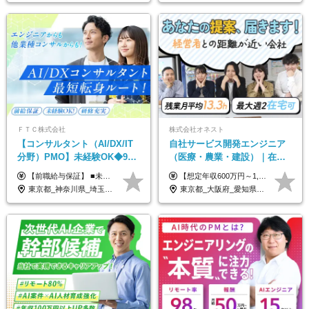
ＦＴＣ株式会社
株式会社オネスト
【コンサルタント（AI/DX/IT
自社サービス開発エンジニア
分野）PMO】未経験OK◆9期
（医療・農業・建設）｜在宅
連続大幅増益！AI企業へ進化
あり｜残業月平均13.3h｜年収
【前職給与保証】 ■未経験者： 月給30万円～35万円 ■ローキャリア（経験目安1年程度）： 月給35万円～40万円 ■経験者（経験目安3年以上）： 月給40万円～60万円 ■即戦力（経験目安5年以上）： 月給45万円～80万円 ※上記金額には固定残業代30時間分 【未経験者5万5000円～7万3000円、 ローキャリア6万4000円～7万3000円、 経験者5万8000円～10万9000円、 即戦力8万2000円～14万5000円】を含みます。 ※30時間を超える場合は追加で全額支給します。 ※経験・能力・前職給与などを総合的に評価したうえでご納得いただけるよう個別決定。 未経験者の場合、前職給与とポテンシャルを査定のうえ決定いたします。 ※日本国内でのIT業界経験、または同等の実務経験と能力に応じて決定します。 ※前職給与は日本円かつ、日本国内での実績に基づき評価します。 【納得の評価システム】 ★クォーター毎に査定する評価制度導入！ 明確な評価基準で翌年度年収を上げましょう！ ★評価対象期間に在籍中のほとんどの社員が昇給し 年収アップを実現しています！ ★様々なインセンティブ制度を用意し多角的に正当評価しています！ ※試用期間6カ月（期間中の待遇等に差異なし）
【想定年収600万円～1,300万円】 ★賞与年2回＋勤務地手当＋残業手当（年平均残業時間にて算出）を含む ※基本給＋勤務地手当＋役職手当 ※勤務地手当：結婚の有無に関係なく、物価などの違いを考慮して全社員に支給されます 月給40万円～89万円 ＜各種手当＞ ■勤務地手当（東京2万円／月、大阪1万円／月、名古屋5000円／月） ■通勤手当（月額5万円まで） ■扶養手当（6,000円／扶養親族一人） ■役職手当（8,000円～15万円） ※残業代は1分単位で全額支給します ※経験やスキルを考慮し、当社規定により給与を決定します ※執行役員は年俸制となる場合があります
中◆ポジション多数
1000万可｜賞与年2回
東京都_神奈川県_埼玉県_千葉県
東京都_大阪府_愛知県_福岡県