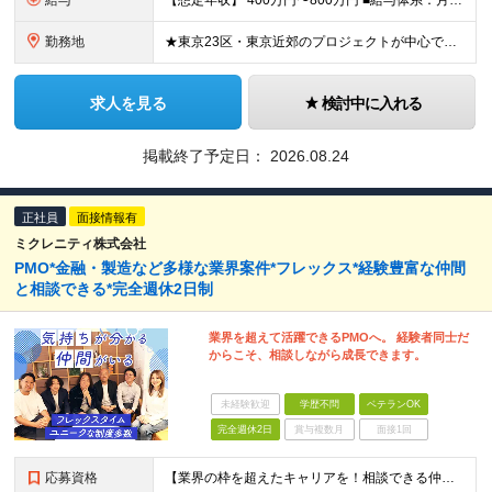
給与
【想定年収】 400万円〜800万円 ■給与体系：月給制 月給：260,000円〜(固定手当含) 固定残業代：88,000円〜 ※固定時間外割増手当（40時間分）を含む ※40時間を超える時間外
勤務地
★東京23区・東京近郊のプロジェクトが中心です。 ★クライアントに合わせた勤務地・働き方となります。 以下は本社所在地で、リモートワークなどにご利用いただけます。 【本社】 東京都中央区日本橋小伝馬
求人を見る
検討中に入れる
掲載終了予定日：
2026.08.24
正社員
面接情報有
ミクレニティ株式会社
PMO*金融・製造など多様な業界案件*フレックス*経験豊富な仲間
と相談できる*完全週休2日制
業界を超えて活躍できるPMOへ。 経験者同士だ
からこそ、相談しながら成長できます。
未経験歓迎
学歴不問
ベテランOK
完全週休2日
賞与複数月
面接1回
応募資格
【業界の枠を超えたキャリアを！相談できる仲間と真のPMOへ】 ◆学歴不問 ＜以下のいずれかの経験をお持ちの方＞ ・IT業界でのコンサルティング、またはプロジェクトマネジメント経験 ・SIerやコンサル