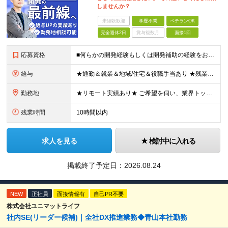
しませんか？
未経験歓迎
学歴不問
ベテランOK
完全週休2日
賞与複数月
面接1回
応募資格
■何らかの開発経験もしくは開発補助の経験をお持ちの方 ■学歴不問 ★ブランクのある方、地方在住の方も大歓迎です！
給与
★通勤＆就業＆地域/住宅＆役職手当あり ★残業代は全額支給 ★選べる給与制度あり！ ★東京・神奈川・千葉・埼玉勤務の場合 月給23.5万円～55万円＋諸手当 （残業代は全額支給） (20,000円の
勤務地
★リモート実績あり★ ご希望を伺い、業界トップクラス約7,000件の取引事業所数、90,000件以上のプロジェクトから検討をいたします。 全国の取引先での就業となります（沖縄を除く） ※勤務地
残業時間
10時間以内
求人を見る
検討中に入れる
掲載終了予定日：
2026.08.24
NEW
正社員
面接情報有
自己PR不要
株式会社ユニマットライフ
社内SE(リーダー候補)｜全社DX推進業務◆青山本社勤務