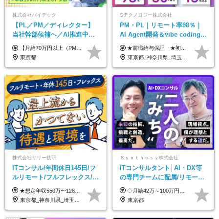
株式会社バイテック
Sテクノロジー株式会社
【PL／PM／ディレクター】
PM・PL｜リモート率98％｜
当社幹部候補へ／AI推進中！
AI Agent開発＆vibe coding｜
目指せるAI人材／年収800万円
AIエンジニアチームをリード
【月給70万円以上（PM）／想定年収840万円以上】 ★詳しくは下記をご参照ください！ ■SE/PL/テスト計画以降などの上流フェーズ 月給53万円以上 ※想定年収636万円以上 ■PM/ディレクター（管理職・幹部候補） 月給70万円以上 ※想定年収840万円以上 ※単価の変動により給与も随時更新（完全単価連動型） ※育成枠については個人の経験・能力を考慮し決定 ※超過勤務については別途残業手当を支給 【固定残業代について】 なし（残業代は、実際の労働時間に応じて別途全額支給）
★前職給与保証 ★初年度年収700～800万円も可能 月給50万円～90万円＋賞与年2回＋各種手当 ◎スキルや経験などを考慮。前職から給与アップをお約束します！ ◎上記月給には固定残業代30時間分(95000円～)を含みます。超過した場合は追加支給します ◎試用期間は6ヵ月あり。その間の給与・待遇に差異はありません
以上可／リモート80％
東京都
東京都_神奈川県_埼玉県_千葉県_大阪府_愛知県_北海道_青森県_岩手県_宮城県_秋田県_山形県_福島県_茨城県_栃木県_群馬県_新潟県_山梨県_長野県_富山県_石川県_福井県_静岡県_岐阜県_三重県_兵庫県_京都府_滋賀県_奈良県_和歌山県_広島県_岡山県_鳥取県_島根県_山口県_徳島県_香川県_愛媛県_高知県_福岡県_熊本県_佐賀県_長崎県_大分県_宮崎県_鹿児島県_沖縄県
株式会社リリー技研
Ｓｙｎｔｈｅｓｙ株式会社
ITコンサル/年間休日145日/フ
ITコンサルタント│AI・DX等
ルリモート/フルフレックス/残
の専門チームに配属/リモート
業基本なし/全国からの応募
×フレックス/Big4と同水準の
★想定年収550万〜1289万円 ■契約社員 月給45.8万〜71.6万円 ★想定年収688万〜1611万円 ■正社員 月給57.3万〜89.5万円 ※給与は経験・スキルを考慮の上、決定します。 ※試用期間3ヶ月（その間の給与・待遇に差異はありません）期間は短縮の可能性あり ※残業代は別途全額支給します 【★評価について★】 弊社では、1〜7の7段階からなる等級制を導入しています。 【★昇給の仕組み★】 等級が1段階上がるごとに、基本給の25％に相当する額が昇給されます。 評価は年2回実施されるため、年に2回の昇給チャンスがあります。 頑張りが正当に評価される、透明性の高い制度です。
◇月給42万～100万円＋賞与年2回 └年収900～1600万円可能 ★☆年収例☆★ ◎37歳・元開発エンジニア └年収900万（2年後に年収150万UP実績） ◎40歳・元SierのPM └年収1400万（2年後に年収300万UP実績） ◎43歳・元コンサルタント └年収1600万（2年後に年収200万UP実績） ※経験・スキルを考慮し決定します ※試用期間3～6カ月あり（その間の待遇に差異はありません） 【固定残業代について】 なし（残業代は、実際の労働時間に応じて別途全額支給）
OK/特別休暇あり
給与・待遇
東京都_神奈川県_埼玉県_千葉県_大阪府_愛知県_北海道_青森県_岩手県_宮城県_秋田県_山形県_福島県_茨城県_栃木県_群馬県_新潟県_山梨県_長野県_富山県_石川県_福井県_静岡県_岐阜県_三重県_兵庫県_京都府_滋賀県_奈良県_和歌山県_広島県_岡山県_鳥取県_島根県_山口県_徳島県_香川県_愛媛県_高知県_福岡県_熊本県_佐賀県_長崎県_大分県_宮崎県_鹿児島県_沖縄県
東京都