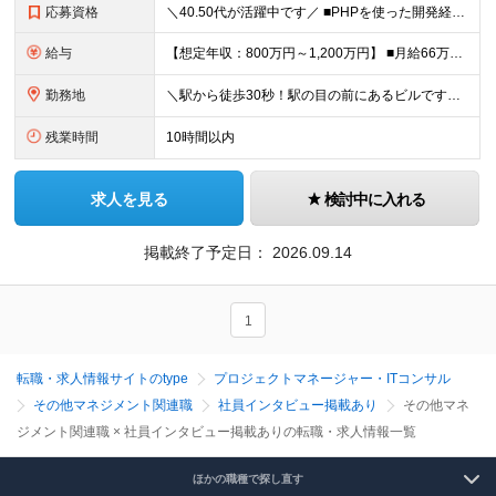
応募資格
＼40.50代が活躍中です／ ■PHPを使った開発経験(5年以上) ■下記のいずれかの経験をお持ちの方 ┗PMとしてのマネジメント経験 ┗システム部でのマネジメント経験 ■学歴不問
給与
【想定年収：800万円～1,200万円】 ■月給66万7,000円以上 ※固定残業代20時間分（9万1,000円以上）を含む ※超過分は別途支給いたします ※試用期間2ヶ月分（期間中の雇用形態・待遇の
勤務地
＼駅から徒歩30秒！駅の目の前にあるビルです！／ 東京都新宿区西新宿6-5-1新宿アイランドタワー26階 ※(変更の範囲)会社の指示による
残業時間
10時間以内
求人を見る
検討中に入れる
掲載終了予定日：
2026.09.14
1
転職・求人情報サイトのtype
プロジェクトマネージャー・ITコンサル
その他マネジメント関連職
社員インタビュー掲載あり
その他マネ
ジメント関連職 × 社員インタビュー掲載ありの転職・求人情報一覧
ほかの職種で探し直す