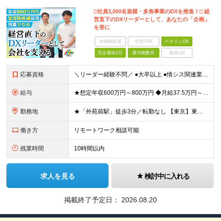
□社員3,000名規模・多角事業のDXを推進！□ 経
営直下のDXリーダーとして、あなたの「企画」
を形に
未経験歓迎
学歴不問
ベテランOK
完全週休2日
賞与複数月
面接1回
応募資格
＼リーダー経験不問／ ●大卒以上 ●情シス関連業務の実務経験(2～3年を想定) ～こんな方に最適なポジションです～ ・大きな裁量、スケール感で企画を動かしたい方 ・アイデアや経験を活かして構想から関
給与
★想定年収600万円～800万円 ◆月給37.5万円～50万円＋賞与年2回 ※経験・年齢・能力などを考慮の上、決定します。 ※残業代は管理職採用のためなし ※試用期間3ヶ月(期間中の待遇等に差異なし
勤務地
★「外苑前駅」徒歩3分／転勤なし 【東京】東京都港区南青山2-12-14 ユニマット青山ビル ※(変更の範囲)上記を除く当社関連勤務地
働き方
リモートワーク相談可能
残業時間
10時間以内
求人を見る
検討中に入れる
掲載終了予定日：
2026.08.20