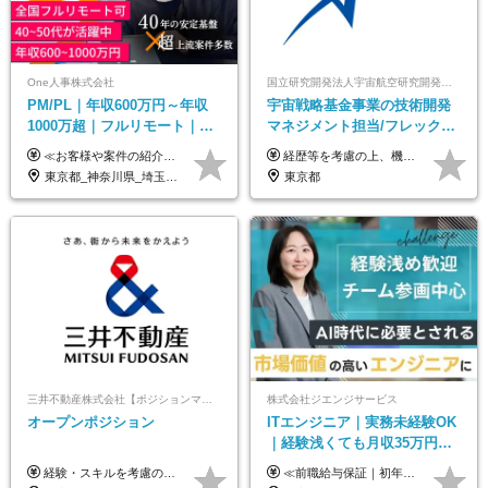
One人事株式会社
国立研究開発法人宇宙航空研究開発機構【JAXA】
PM/PL｜年収600万円～年収
宇宙戦略基金事業の技術開発
1000万超｜フルリモート｜
マネジメント担当/フレックス
SIerへの変革期をリード＆自
制/リモート活用/異業種出身者
≪お客様や案件の紹介によりインセンティブを支給！≫ 月給40万円以上＋賞与年2回＋インセンティブ ◎経験やスキルを考慮の上、優遇します ◎上記月給は固定残業代月45時間分(月額9万1040円以上)を含みます。超過した場合は全額追加支給します ◎試用期間3カ月あり(給与や福利厚生等は同じです) ＜年収例＞ 36歳／PL（元SE）／580万円 / 官公庁向けWebシステム開発 ※メンバーから2年でPLへ昇格 41歳／SL／616万円 / メーカー向けWebサイト開発 46歳／PL／742万円 / 金融情報連携システム開発 52歳 / PM / 952万円 / 信販システムの再構築 55歳 / PM / 910万円 / 製造業向け基盤構築開発
経歴等を考慮の上、機構の規定により決定します。 ＜大学卒業後、正規社員として民間企業に3年勤務した場合＞ ・月給30万円以上 ・年収470万円以上 年収概算を試算する場合は以下をご確認ください。 https://www.jaxa.jp/about/employ/trial_j.html ■昇給年1回、賞与年2回 ■諸手当（住居手当、通勤手当他） ■退職金制度あり ※年収470万円～ ※超過勤務分は別途支給します。 ※6ヶ月の試用期間あり。その間の待遇・給与に差異はありません。
社サービス
歓迎/国家プロジェクト
東京都_神奈川県_埼玉県_千葉県_大阪府_愛知県_北海道_青森県_岩手県_宮城県_秋田県_山形県_福島県_茨城県_栃木県_群馬県_新潟県_山梨県_長野県_富山県_石川県_福井県_静岡県_岐阜県_三重県_兵庫県_京都府_滋賀県_奈良県_和歌山県_広島県_岡山県_鳥取県_島根県_山口県_徳島県_香川県_愛媛県_高知県_福岡県_熊本県_佐賀県_長崎県_大分県_宮崎県_鹿児島県_沖縄県
東京都
三井不動産株式会社【ポジションマッチ登録】
株式会社ジエンジサービス
オープンポジション
ITエンジニア｜実務未経験OK
｜経験浅くても月収35万円～
｜チーム参画中心｜フルリモ
経験・スキルを考慮の上、決定します。 ▼参考情報 ----------------------- ＜想定年収850万円～1,500万円（基礎給与・賞与2回含む）＞ 月給42万円～ ※時間外勤務手当・諸手当等別途 ※試用期間3ヶ月 ※残業手当有り
≪前職給与保証｜初年度想定年収420万円～≫ 月給35万円以上＋決算賞与＋交通費 ※スキル・経験を考慮の上、優遇します ※上記月給には固定残業代月20時間分(4万5000円以上)を含みます。超過した場合は、その分追加支給します ※試用期間3～6ヵ月は固定残業代なし(雇用形態やその他待遇・福利厚生は同じです) ＝＝＝＝＝＝＝＝＝＝＝ ▼実力と成長にこだわった評価制度▼ 年2回の評価で昇給・昇格が決まります。 評価は、就業先のお客様からの評価をベースに、目標達成状況やプロジェクトでの役割・貢献度などを総合的に判断して決定します。 日々の働きぶりを実際に見ているお客様の声を反映することで、より公平で納得感のある評価を実現しています。 また、評価後は面談を通じてフィードバックを行い、今後の成長やキャリアについて一緒に考えていきます。 ▼成長につながる目標設定▼ 半期ごとに、具体的な行動ベースの目標を設定し、その達成度や取り組みのプロセスを評価に反映します。 目標は、お客様からのフィードバックや現場での課題をもとに設定するため、「今何を伸ばすべきか」が明確になります。 また、上司との面談を通じて振り返りと次の目標設定を行い、継続的なスキルアップと市場価値の向上を支援しています。
ート可｜自社サービスあり