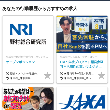
あなたの行動履歴からおすすめの求人
株式会社野村総合研究所【ポジションマッチ登録】
株式会社シスコム・テクノロジー
オープンポジション
PM＊自社プロダクト開発参画
可＊汎用性の高いマネジメン
トスキル＊年収1000万以上可
経験・スキルを考慮の上、決定します。
★賞与年2〜3回／残業代全額支給／子ども手当（月1万円）／誕生日手当（年1回1万円）★ ＜初年度の想定年収:600万円～800万円＞ 月給50万7000円～70万4000円＋賞与年2回＋決算賞与 ※経験・能力を考慮のうえ決定します。 ※専門性を高めながらチームを牽引する「プロジェクト推進力」を高く評価し、給与へダイレクトに反映します。 ※試用期間6ヶ月（待遇変動なし） 年収800万円以上も⽬指せます。 経験・スキル・前職給与を最大限に考慮し、 ご納得いただける条件を提示します。 【賞与】 年2〜3回支給（7月・12月＋業績により決算賞与） 当社では、目の前の案件による固定報酬だけが評価の全てではありません。 メンバー育成、現場でのポジション拡大、 ナレッジの共有、そして組織づくりへの参画など、 「会社への貢献度（ビジネスプロセス）」 を昇給・賞与へダイレクトに反映しています。 専門性を高める「技術」と、チームを前進させる「プロジェクト推進」。 この両輪を回すことで、確かなスキル成長と年収アップを同時に実現できる環境です。
東京都_神奈川県
東京都_神奈川県_埼玉県_千葉県