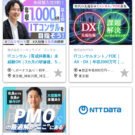
株式会社インキュライズ・コンサルティング
株式会社ITSO
ITコンサル（育成枠募集）未
ITコンサルタント／FDE｜
経験OK｜3カ月の研修後、SE
AX・DX｜年収2000万可｜取
からコンサルへステップアッ
引先の9割が大手企業｜残業月
＼ボーナスあり！初年度から年収300万円以上／ ■月給24万2,200円～35万円＋賞与＋各種手当 ※経験・年齢・能力等を考慮し決定いたします。 ※試用期間中（3カ月）は契約社員で、月給21万円＋諸手当になります。 （試用期間中は残業が発生しません。その他の待遇に変更はありません。） ＼自分の市場価値が上がる／ 定量評価×定性評価の明確な基準での評価制度を設けており、自分の目標達成度合いや仕事に対しての姿勢が給与にも反映されるようになっています。そのため、平均昇給額は40万円以上！100万円以上昇給する人もいます！ 【固定残業代について】 固定残業30時間分（46,000円～69,375円）を含む ※超過分は別途全額支給
★想定年収800万円～最大2000万円可 ★前職給与を考慮 ★ストックオプション付与あり（IPO間近） ★昇給制度あり ┗入社6カ月後に3％以上の昇給があります。その後、業績に合わせて適宜、昇給します。 月給66万円～166.6万円 ※経験、スキルにあわせて相談のうえ決定します。 ※残業手当は残業時間に応じて別途全額支給 ※試用期間6ヶ月（期間中、給与・待遇に差異はありません）
プ｜リモート8割以上
10h｜リモート案件有
東京都_神奈川県_埼玉県_千葉県_大阪府_愛知県_北海道_青森県_岩手県_宮城県_秋田県_山形県_福島県_茨城県_栃木県_群馬県_新潟県_山梨県_長野県_富山県_石川県_福井県_静岡県_岐阜県_三重県_兵庫県_京都府_滋賀県_奈良県_和歌山県_広島県_岡山県_鳥取県_島根県_山口県_徳島県_香川県_愛媛県_高知県_福岡県_熊本県_佐賀県_長崎県_大分県_宮崎県_鹿児島県_沖縄県
東京都