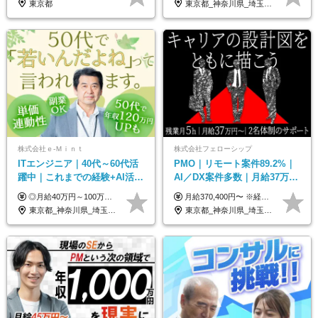
東京都
東京都_神奈川県_埼玉県_千葉県_大阪府_愛知県_北海道_青森県_岩手県_宮城県_秋田県_山形県_福島県_茨城県_栃木県_群馬県_新潟県_山梨県_長野県_富山県_石川県_福井県_静岡県_岐阜県_三重県_兵庫県_京都府_滋賀県_奈良県_和歌山県_広島県_岡山県_鳥取県_島根県_山口県_徳島県_香川県_愛媛県_高知県_福岡県_熊本県_佐賀県_長崎県_大分県_宮崎県_鹿児島県_沖縄県
株式会社ｅ‐Ｍｉｎｔ
株式会社フェローシップ
ITエンジニア｜40代～60代活
PMO｜リモート案件89.2%｜
躍中｜これまでの経験+AI活用
AI／DX案件多数｜月給37万円
でスキルアップを支援｜残業
～｜300万円の年収UP事例有
◎月給40万円～100万円＋インセンティブ＋各種手当 ・年収120万〜300万円UPの実績も！ ・平均年収UP率は1.1～1.3倍 ・案件単価100%公開 × 単価連動の給与制度 ・能力等を考慮の上、決定いたします ※試用期間6ヵ月あり（待遇の変更はありません） ※固定残業代（月20～30時間・3万円～8万円）を含みます 《具体的には...》 ・案件単価65万円⇒年収約500万円 ・案件単価80万円⇒年収約600万円 ・案件単価120万円⇒年収約900万円 ＼ AIで生産性5倍になり給与UP ／ ◇案件単価100%公開 × 単価連動の給与制度 ◇年収120万〜300万UPの実績あり 「単価が上がれば、その分しっかり報われる」 そんなシンプルで納得できる評価制度です。 ⚫️年収300万円アップの実績も 参画する案件の単価を全て公開。 給与は単価に連動しているため納得感持って働くことが可能です。 過去には転職しただけで300万円以上アップした方もいます。 現場でAIを活用して成果を出して単価アップにつながったケースが多数！ ・AIツール利用料金全額負担 ・資格取得補助 ・月給保証制度 ・各種手当
月給370,400円〜 ※経験やスキルを考慮し、決定いたします ※上記金額には固定残業代（30時間分/70,400円～）を含みます。超過分は別途全額支給いたします ※試用期間6カ月あり（期間中の給与・待遇に差異はありません） ★想定年収4,444,800円～ ★50万円～300万円の年収UP事例があります！
月10h｜副業OK
｜PMO経験不問
東京都_神奈川県_埼玉県_千葉県_大阪府_愛知県_北海道_青森県_岩手県_宮城県_秋田県_山形県_福島県_茨城県_栃木県_群馬県_新潟県_山梨県_長野県_富山県_石川県_福井県_静岡県_岐阜県_三重県_兵庫県_京都府_滋賀県_奈良県_和歌山県_広島県_岡山県_鳥取県_島根県_山口県_徳島県_香川県_愛媛県_高知県_福岡県_熊本県_佐賀県_長崎県_大分県_宮崎県_鹿児島県_沖縄県
東京都_神奈川県_埼玉県_千葉県