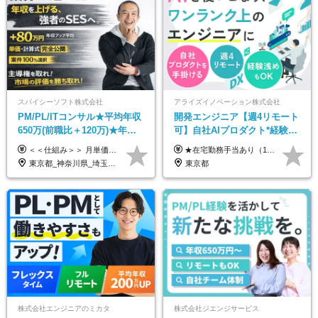
スパイシーソフト株式会社
アライズイノベーション株式会社
PM/PL/ITコンサル★平均年収
開発エンジニア【週4リモート
650万(前職比＋120万)★年間
可】自社AIプロダクト*経験浅
休日132日★残業月平均7.4h★
めOK*実働7.15h*業界シェア
＜＜仕組み＞＞ 月単価に応じて会社HPで公開しているテーブルにもとづき毎月決定されます！ https://www.tech4u.dev/payroll ＜＜実績＞＞ PM/PL・ITコンサル職の平均年収実績：650万円 前職比平均：＋120万円 ＜＜PM/PL・ITコンサル案件＞＞ ・PMO／進捗・課題管理：600〜800万円 ・要件定義／業務改善支援：650〜850万円 ・開発PM／PL：750〜1000万円 ・インフラPM／PL：750〜1000万円 ・ITコンサル／導入支援：800〜1000万円 ＜＜リーダークラス＞＞ 還元率：85〜90％ ・月単価100万円 → 年収約960万円 ・月単価120万円 → 年収約1150万円 ・月単価140万円 → 年収約1300万円 ※単価・還元率はすべて公開 ※待機時も給与保証 ※還元率は他社にあわせ社保の会社負担分も含めています 月給25万円～67万円＋賞与年2回 ※上記には、30時間分（4万5千円～12万1千円）の固定残業代が含まれています。超過分は別途支給します。 ※試用期間中も給与、福利厚生に差異なし 【固定残業代について】 固定残業30時間分（45,000円～121,000円）を含む ※超過分は別途全額支給
★在宅勤務手当あり（1日あたり500円） ★交通費は一律で支給します 年俸制：360万円〜800万円（12分割し、月々30万円～66.6万円を支給） ※経験・スキルを考慮して決定いたします。 ※上記金額には固定残業代（40時間分/7.5万円～16.6万円）を含みます。超過分は全額支給します。
リモあり
TOPクラス
東京都_神奈川県_埼玉県_千葉県_大阪府_愛知県_兵庫県_京都府_福岡県
東京都
株式会社エンジニアのミカタ
株式会社ジエンジサービス