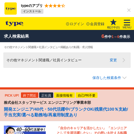
typeのアプリ
インストール
ログイン
会員登録
検討中(
0
)
MENU
6
求人検索結果
件中
1～6
件表示
その他マネジメント関連職 × 社員インタビュー掲載ありの転職・求人情報
その他マネジメント関連職／社員インタビュー
変更
保存した検索条件
PICK UP!
終了間近
正社員
面接情報有
自己PR不要
株式会社スタッフサービス エンジニアリング事業本部
開発エンジニア/40代・50代活躍中/ブランクOK/残業代100％支給/
手当充実/選べる勤務地/再雇用制度あり
「自分のキャリアを活かしたい」 「エンジニア
として生涯活躍したい」 その想いを叶える転職