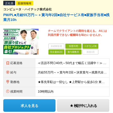
正社員
面接情報有
コンピュータ・ハイテック株式会社
PM/PL■月給55万円～＋賞与年2回■自社サービス有■家族手当有■残
業月10h
チームでクライアントの期待を超える。 AIには
到底代替できない醍醐味を味わいませんか。
未経験歓迎
学歴不問
ベテランOK
完全週休2日
賞与複数月
面接1回
応募資格
≪言語不問◎40代～50代まで幅広く活躍中！≫ ■学歴不問 ■開発経験をお持ちの方 ★PM/PL、社内管理職などマネジメント経験をお持ちの方は優遇します！
給与
月給55万円～＋賞与年2回＋決算賞与＋残業代全額支給＋各手当 ※月給の金額は経験やスキルを考慮して、決定します ※残業代は別途全額支給します ※試用期間6ヶ月（期間中の給与・待遇に差異はありません）
勤務地
★客先常駐は一切なし ★上野駅から徒歩1分 東京都台東区東上野3丁目18-7 上野駅前ビル ※（変更の範囲）上記を除く当社関連勤務地
残業時間
10時間以内
求人を見る
検討中に入れる