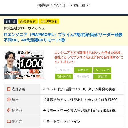
掲載終了予定日：
2026.08.24
正社員
面接情報有
自己PR不要
株式会社ブローウィッシュ
ITエンジニア（PM/PMO/PL）プライム7割/前給保証/リーダー経験
不問/30、40代活躍中/リモート9割
エンジニアをどう評価すればいいか考えた結果…
会社にとってプラスになれば“何でも評価する”こ
とにしました！
未経験歓迎
学歴不問
ベテランOK
完全週休2日
賞与複数月
面接1回
応募資格
≪20～40代が活躍中！≫ ■システム開発の実務経験をお持ちの方(言語・年数・上流経験不問) ■学歴不問 ★PM・PL経験者はもちろん、「これからステップアップしたい」という方も歓迎します！ ≪こん
給与
【前職給与アップ保証あり！ゆくゆくは年収800万以上も可能】 月給45万円～＋インセンティブ ※経験や適性を考慮の上、相談し決定します ※上記には固定残業代（20時間分/4万円～）が含まれます
勤務地
★リモートワーク導入率9割(週1日程度出勤) ※出社が伴う場合は東京23区・横浜を中心としたクライアント先になります。 【本社】 東京都千代田区神田須田町1-3-33 Bizflex神田 4階 (
働き方
リモートワークがメイン