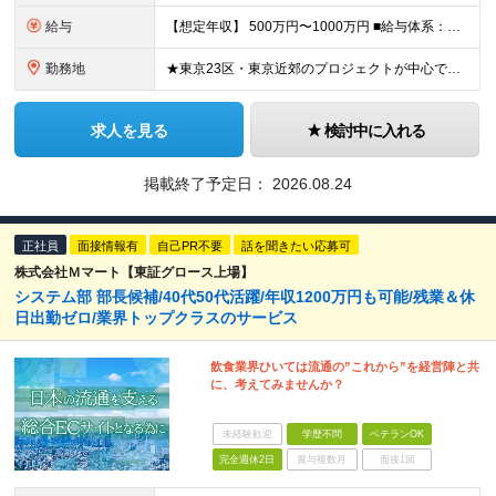
給与
【想定年収】 500万円〜1000万円 ■給与体系：月給制 月給：293,000円〜(固定手当含) 固定残業代：97,000円〜 ※固定時間外割増手当（40時間分）を含む ※40時間を超える時間
勤務地
★東京23区・東京近郊のプロジェクトが中心です。 ★クライアントに合わせた勤務地・働き方となります。 以下は本社所在地で、リモートワークなどにご利用いただけます。 【本社】 東京都中央区日本橋小伝馬
求人を見る
検討中に入れる
掲載終了予定日：
2026.08.24
正社員
面接情報有
自己PR不要
話を聞きたい応募可
株式会社Ｍマート【東証グロース上場】
システム部 部長候補/40代50代活躍/年収1200万円も可能/残業＆休
日出勤ゼロ/業界トップクラスのサービス
飲食業界ひいては流通の”これから”を経営陣と共
に、考えてみませんか？
未経験歓迎
学歴不問
ベテランOK
完全週休2日
賞与複数月
面接1回