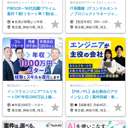
株式会社Ｃｏｎｃｅｐｔ Ｐｒｅｓｅｎｔｓ
株式会社NTTデータ【ポジションマッチ登録】
PMO/20～50代活躍/プライム
IT系職種（ITコンサルタント
案件７割/リモート率７割/全員
／プロジェクトマネージャー
前職より年収UP/有給取得率
／ITアーキテクト）
★全員が前職より年収UPを実現！ ★前職給与より120％アップ実績あり ★前職給与を最大限に考慮 ★入社4年目で年収800万円の社員も在籍！ 年俸420万円～960万円（1/12を毎月支給）＋インセンティブ＋各種手当 ※経験・スキルを考慮の上、決定します ※試用期間6ヶ月あり（期間中の給与、待遇に差異はありません） ※上記金額には固定残業代(月20時間／月5.6万円)を含みます ※超過分は別途全額支給します
【想定年収】 550～1100万 【想定役職】 課長代理 主任 一般 ※これまでの経験・年齢などを考慮し、当社給与規則に基づき決定します。 ※残業手当 一般社員（定型勤務・フレックスタイム制）の場合：時間外労働連動支給 一般社員（専門業務型裁量労働制）・管理職の場合：なし 裁量労働の場合について裁量労働手当がございますが、超過分の時間外手当の支給はありません。 （固定残業手当ではないため） ※裁量労働手当 一般社員（専門業務型裁量労働制）の場合：別途、裁量労働手当の支給がございます。
100%
東京都_神奈川県_埼玉県_千葉県
東京都_神奈川県_埼玉県_千葉県_大阪府_愛知県_北海道_青森県_岩手県_宮城県_秋田県_山形県_福島県_茨城県_栃木県_群馬県_新潟県_山梨県_長野県_富山県_石川県_福井県_静岡県_岐阜県_三重県_兵庫県_京都府_滋賀県_奈良県_和歌山県_広島県_岡山県_鳥取県_島根県_山口県_徳島県_香川県_愛媛県_高知県_福岡県_熊本県_佐賀県_長崎県_大分県_宮崎県_鹿児島県_沖縄県
株式会社Ｃｒａｎｅ＆Ｉ
株式会社エンジニアファースト
インフラエンジニア*フルリモ
【PM／PL】会社都合のアサ
ートOK*年収1000万以上確約*
インなし◎｜案件詳細・単
前職給与保障*残業月9.8h*40
価・給与テーブル全公開！働
★年収1000万～スタート！ 年俸1,000万円～1,162万8,000円（12分割） ※経験・スキルを考慮の上決定します ※上記金額には固定残業代（月30h分・158,400円～184,000円）を含みます ※超過分は別途全額支給します ※試用期間2ヶ月間あり（その他待遇に差異はありません）
◆【経験者】月給40万円～120万円(固定残業代含む)+各種手当 ※月30時間（76,000円～）の固定残業代を含みます。 ※上記を超える時間外労働分は追加で支給。 ※6ヶ月の試用期間あり（条件に変動なし） ・年収平均176万円アップ ・前職給与を保証 ◆単価連動性×還元率84％～100％で収入の大幅UPが可能 ・案件単価が月50万円の場合：年収417万円 ・案件単価が月70万円の場合：年収584万円 ・案件単価が月100万円の場合：年収834万円
代50代活躍
き方も年収も自分で選べる！
東京都_神奈川県_埼玉県_千葉県_大阪府_愛知県_北海道_青森県_岩手県_宮城県_秋田県_山形県_福島県_茨城県_栃木県_群馬県_新潟県_山梨県_長野県_富山県_石川県_福井県_静岡県_岐阜県_三重県_兵庫県_京都府_滋賀県_奈良県_和歌山県_広島県_岡山県_鳥取県_島根県_山口県_徳島県_香川県_愛媛県_高知県_福岡県_熊本県_佐賀県_長崎県_大分県_宮崎県_鹿児島県_沖縄県
東京都_神奈川県_埼玉県_千葉県_大阪府_愛知県_北海道_青森県_岩手県_宮城県_秋田県_山形県_福島県_茨城県_栃木県_群馬県_新潟県_山梨県_長野県_富山県_石川県_福井県_静岡県_岐阜県_三重県_兵庫県_京都府_滋賀県_奈良県_和歌山県_広島県_岡山県_鳥取県_島根県_山口県_徳島県_香川県_愛媛県_高知県_福岡県_熊本県_佐賀県_長崎県_大分県_宮崎県_鹿児島県_沖縄県