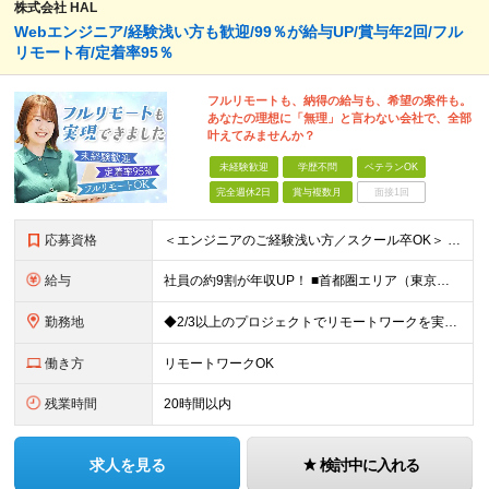
株式会社 HAL
Webエンジニア/経験浅い方も歓迎/99％が給与UP/賞与年2回/フル
リモート有/定着率95％
フルリモートも、納得の給与も、希望の案件も。
あなたの理想に「無理」と言わない会社で、全部
叶えてみませんか？
未経験歓迎
学歴不問
ベテランOK
完全週休2日
賞与複数月
面接1回
応募資格
＜エンジニアのご経験浅い方／スクール卒OK＞ ◆学歴不問 ◆未経験OK ＜こんな方は大歓迎！＞ ◎今の収入に不満がある方 ◎新しい言語・スキルに挑戦したい方 ◎腰を据えて活躍したい方 ◎頑張りを評価
給与
社員の約9割が年収UP！ ■首都圏エリア（東京、神奈川、千葉、埼玉勤務） 月給25万円～26万円（固定残業代含む） ※固定残業代は、時間外労働の有無に関わらず17時間分を30,000円～31,200
勤務地
◆2/3以上のプロジェクトでリモートワークを実施中！ ≪自社拠点≫ ・東京本社／東京都千代田区丸の内二丁目6番1号 丸の内パークビルディング6階 ・関西支社／⼤阪府⼤阪市中央区安⼟町2-3-13 ⼤
働き方
リモートワークOK
残業時間
20時間以内
求人を見る
検討中に入れる