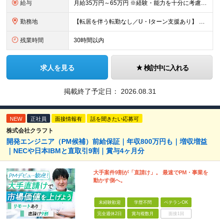
給与
月給35万円～65万円 ※経験・能力を十分に考慮し決定。 ※月給35万円～48万円までは非管理職となりますので、 上記月給には、月30時間分の固定残業代（61,620円～84,508円）および月10
勤務地
【転居を伴う転勤なし／U・Iターン支援あり】 本社（恵比寿）または当社が運営する東京都内の直営店舗での勤務 ※配属先は経験・希望・プロジェクト内容を踏まえて決定します。 ★社宅・引越支援制度あり（
残業時間
30時間以内
求人を見る
検討中に入れる
掲載終了予定日：
2026.08.31
NEW
正社員
面接情報有
話を聞きたい応募可
株式会社クラフト
開発エンジニア（PM候補）前給保証｜年収800万円も｜増収増益
｜NECや日本IBMと直取引9割｜賞与4ヶ月分
大手案件9割が「直請け」。 最速でPM・事業を
動かす側へ。
未経験歓迎
学歴不問
ベテランOK
完全週休2日
賞与複数月
面接1回