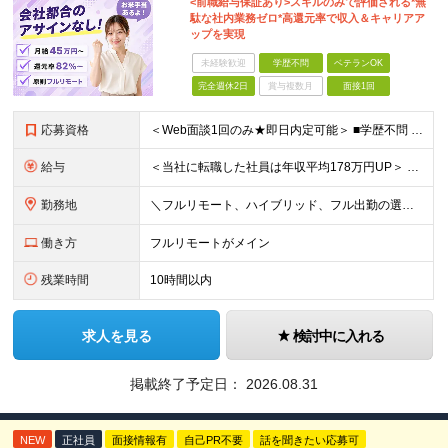
<前職給与保証あり>スキルのみで評価される*無
駄な社内業務ゼロ*高還元率で収入＆キャリアア
ップを実現
未経験歓迎
学歴不問
ベテランOK
完全週休2日
賞与複数月
面接1回
応募資格
＜Web面談1回のみ★即日内定可能＞ ■学歴不問 ■エンジニアとしての実務経験1年以上 （開発・インフラ・技術・工程など不問）
給与
＜当社に転職した社員は年収平均178万円UP＞ 月給45万円～120万円＋賞与＋各手当 ※経験・能力などを考慮の上、決定します ※案件の契約内容（月単金など）や昇給、賞与額はすべてシステム上で開示し
勤務地
＼フルリモート、ハイブリッド、フル出勤の選択可＆帰社日なし／ 【下記エリアを中心とするクライアント先または自宅にて勤務】 ■首都圏：東京・埼玉・千葉・神奈川 ■関西：大阪・兵庫・京都・滋賀・奈良・和
働き方
フルリモートがメイン
残業時間
10時間以内
求人を見る
検討中に入れる
掲載終了予定日：
2026.08.31
NEW
正社員
面接情報有
自己PR不要
話を聞きたい応募可