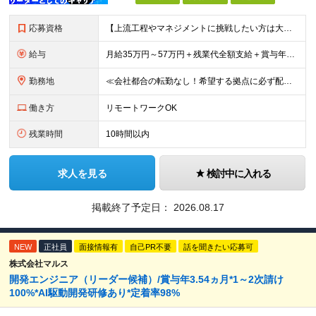
応募資格
【上流工程やマネジメントに挑戦したい方は大歓迎です！】 ★インフラエンジニアとしての実務経験をお持ちの方 ★上記に加え、下記いずれかに該当する方 ・チームのリーダー／サブリーダーの経験をお持ちの方 ・
給与
月給35万円～57万円＋残業代全額支給＋賞与年3.45ヵ月(リーダー経験者) 月給32万円～43万円＋残業代全額支給＋賞与年3.45ヵ月(実務経験者) 入社時想定年収： 490万円～798万円(リー
勤務地
≪会社都合の転勤なし！希望する拠点に必ず配属します。新潟Uターン・Iターン大歓迎！≫ 首都圏(東京、神奈川、千葉、埼玉)または新潟市、長岡市周辺のお客様先または各拠点での勤務となります。 ■東京支社
働き方
リモートワークOK
残業時間
10時間以内
求人を見る
検討中に入れる
掲載終了予定日：
2026.08.17
NEW
正社員
面接情報有
自己PR不要
話を聞きたい応募可
株式会社マルス
開発エンジニア（リーダー候補）/賞与年3.54ヵ月*1～2次請け
100%*AI駆動開発研修あり*定着率98%