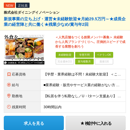
NEW
正社員
株式会社ダイニングイノベーション
新規事業の立ち上げ・運営★未経験歓迎★月給29.5万円～★成長企
業の経営陣と共に働く★残業少なめ/賞与年2回
＜人気店舗をつくる創業メンバー募集＞ 未経験
から人気ブランドづくりへ。圧倒的スピードで成
長する業態を創ろう
未経験歓迎
学歴不問
ベテランOK
完全週休2日
賞与複数月
面接1回
応募資格
【学歴・業界経験は不問！未経験大歓迎】 ＜こんな方、大歓迎！＞ ・新しいことにイチから挑戦し、ワクワクする熱量を味わいたい方 ・毎日同じことの繰り返しから抜け出したい方 ・新しいブランドづくりに興味
給与
■業界経験・販売やサービス業の経験がない方 月給29.5万円～ ※固定残業手当（51,937円～/月30時間分）、固定深夜割増手当（3,463円～月10時間分） ■外食業界で店長・副店長等の経験をお
勤務地
【転居を伴う転勤なし／U・Iターン支援あり】 本社（恵比寿）または当社が運営する東京都内の直営店舗での勤務 ※配属先は経験・希望・プロジェクト内容を踏まえて決定します。 ★社宅・引越支援制度あり（
残業時間
30時間以内
求人を見る
検討中に入れる