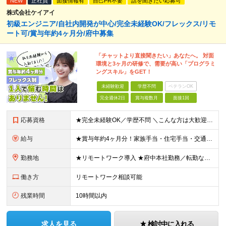
NEW
正社員
面接情報有
自己PR不要
話を聞きたい応募可
株式会社ケイアイ
初級エンジニア/自社内開発が中心/完全未経験OK/フレックス/リモ
ート可/賞与年約4ヶ月分/府中募集
「チャットより直接聞きたい」あなたへ。 対面
環境と3ヶ月の研修で、需要が高い「プログラミ
ングスキル」をGET！
未経験歓迎
学歴不問
ベテランOK
完全週休2日
賞与複数月
面接1回
応募資格
★完全未経験OK／学歴不問 ＼こんな方は大歓迎です／ ■安心できる環境でITデビューしたい方 ■手に職をつけて、安定した働き方を叶えたい方 ■案件は先輩と一緒に参画したい方 ■大手案件を手がけるスキ
給与
★賞与年約4ヶ月分！家族手当・住宅手当・交通費全額支給など好待遇を完備！ 【各種手当について】 ・家族手当（扶養2万円／月、子5000円／月※2人目以降も同様） ・単身社宅制度（一律支給の住宅手当と
勤務地
★リモートワーク導入 ★府中本社勤務／転勤なし ★自社内開発が中心 ※フルリモート非推奨、完全在宅ワーク非推奨 府中本社もしくはプロジェクト先（東京、神奈川など） 【本社】東京都府中市晴見町2丁目
働き方
リモートワーク相談可能
残業時間
10時間以内
求人を見る
検討中に入れる