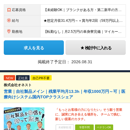
応募資格
【未経験OK｜ブランクがある方・第二新卒の方・正社員が初めての方も歓迎！】 ★応募資格を満たす方は面接確約！ ★20代・30代の若手スタッフも多数活躍中！ ◎58歳以下の方（長期のキャリア形成を図る
給与
★想定月収31.4万円～＋賞与年2回（59万円以上） ★入社お祝い金15万円支給 ★水道+光熱費無料の家賃がリーズナブルな社員寮(単身寮)あり！ ★住宅手当&家族手当あり 月給24万5000円以上(
勤務地
【転勤なし｜月2.5万円の単身寮完備｜マイカー・バイク通勤OK】 成田空港または空港関連施設での勤務となります。 お住まいや希望を考慮し、千葉市美浜区・四街道市への配属となる場合もあります。 【本社
求人を見る
検討中に入れる
掲載終了予定日：
2026.08.31
NEW
正社員
自己PR不要
株式会社オネスト
営業｜自社製品メイン｜残業平均月13.3h｜年収1000万円～可｜医
療向けシステム国内TOPクラスシェア
「もっとお客様の力になりたい」そう願う営業
に、誠実に向き合える場所を。 チームで挑む、
新しい提案のカタチ。
未経験歓迎
学歴不問
ベテランOK