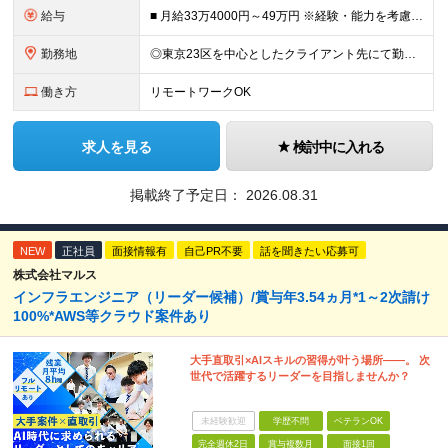
給与
■ 月給33万4000円～49万円 ※経験・能力を考慮して優遇します。 ※上記には固定残業代（月30時間分・6万3500円～9万3100円）を含みます。超過分は全額支給。 ※待機期間中全額給与を保証
勤務地
◎東京23区を中心としたクライアント先にて勤務いただきます（転居を伴う転勤なし） ◎在宅勤務も活用できます ■ 本社 東京都江戸川区南葛西3-5-3-402 (変更の範囲)上記を除く当社関連勤務地
働き方
リモートワークOK
求人を見る
検討中に入れる
掲載終了予定日：
2026.08.31
NEW
正社員
面接情報有
自己PR不要
話を聞きたい応募可
株式会社マルス
インフラエンジニア（リーダー候補）/賞与年3.54ヵ月*1～2次請け
100%*AWS等クラウド案件あり
大手直取引×AIスキルの習得が叶う場所――。 次
世代で活躍するリーダーを目指しませんか？
未経験歓迎
学歴不問
ベテランOK
完全週休2日
賞与複数月
面接1回