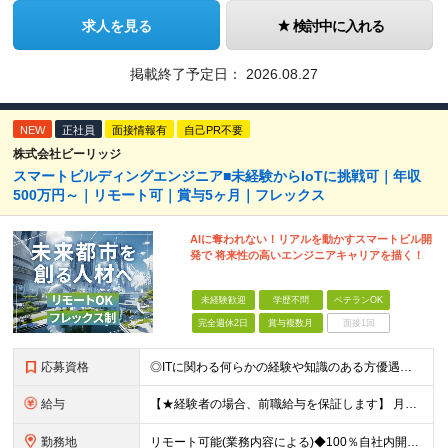
求人を見る
検討中に入れる
掲載終了予定日：
2026.08.27
NEW
正社員
面接情報有
自己PR不要
株式会社ビーリッジ
スマートビルディングエンジニア■未経験からIoTに挑戦可｜年収
500万円～｜リモート可｜賞与5ヶ月｜フレックス
AIに奪われない！リアルを動かすスマートビル開
発で 将来性の高いエンジニアキャリアを描く！
未経験歓迎
学歴不問
ベテランOK
完全週休2日
賞与複数月
面接1回
応募資格
◎ITに関わる何らかの経験や知識のある方優遇！ ★20代～30代活躍中 ★未経験歓迎 ■学歴不問
給与
【★経験者の場合、前職給与を保証します】 月給30万円以上＋賞与年2回（※5ヶ月分支給実績あり） ※上記は最低保証額です。 ご経験やスキルに応じて当社規定内で決定します ※試用期間3ヶ月間あり・労
勤務地
リモート可能(業務内容による)◆100％自社内開発 所在地：神奈川県横浜市港北区新横浜3-8-11 メットライフ新横浜ビル10F (変更の範囲)上記を除く当社関連勤務地 ※機器の導入立会いのため出