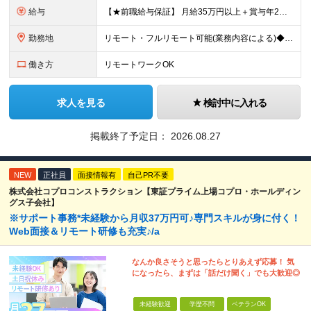
給与
【★前職給与保証】 月給35万円以上＋賞与年2回（※5ヶ月分支給実績あり） ※上記は最低保証額です。 ご経験やスキルに応じて当社規定内で決定します ※試用期間3ヶ月間あり・労働条件は本採用と変わり
勤務地
リモート・フルリモート可能(業務内容による)◆100％自社内開発 所在地：神奈川県横浜市港北区新横浜3-8-11 メットライフ新横浜ビル10F (変更の範囲)上記を除く当社関連勤務地 ※機器の導入
働き方
リモートワークOK
求人を見る
検討中に入れる
掲載終了予定日：
2026.08.27
NEW
正社員
面接情報有
自己PR不要
株式会社コプロコンストラクション【東証プライム上場コプロ・ホールディン
グス子会社】
※サポート事務*未経験から月収37万円可♪専門スキルが身に付く！
Web面接＆リモート研修も充実♪/a
なんか良さそうと思ったらとりあえず応募！ 気
になったら、まずは「話だけ聞く」でも大歓迎◎
未経験歓迎
学歴不問
ベテランOK