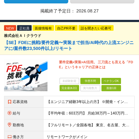
掲載終了予定日：
2026.08.27
NEW
正社員
面接情報有
自己PR不要
話を聞きたい応募可
株式会社ＡＩクラウド
【SE】FDEに挑戦/要件定義〜実装まで担当/AI時代の上流エンジニ
アに/案件数23,500件以上/リモート
要件定義×実装×AI活用。 三刀流とも言える「FD
E」というキャリアの正体とは
未経験歓迎
学歴不問
ベテランOK
完全週休2日
賞与複数月
面接1回
応募資格
【エンジニア経験3年以上の方】 ※開発・インフラ・工程・言語一切不問 ※文理・学歴不問 【歓迎条件】 ◆Python実務経験がある方 ◆LLM・生成AIを使った開発経験がある方 ◆要件定義・顧客折衝
給与
【平均年収：603万円】 月給38万円～140万円＋諸手当（経験者） 【平均年収603万円】 ※案件の契約内容や昇給額などはすべて開示します。 ※経験や能力を考慮し決定します。 ※月給には固定残業
勤務地
【フルリモート／全国各地】 東京、名古屋、大阪、福岡を中心とした全国のプロジェクトにアサイン。 ※プロジェクトは完全選択制です。 ※フルリモート、ハイブリッド型、常駐案件から自由に選択可能です。 ※転
働き方
リモートワークがメイン