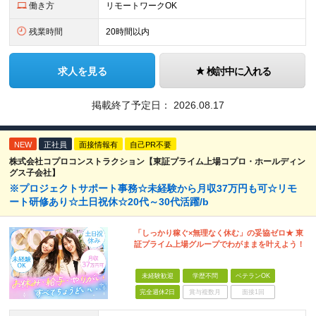
働き方
リモートワークOK
残業時間
20時間以内
求人を見る
検討中に入れる
掲載終了予定日：
2026.08.17
NEW
正社員
面接情報有
自己PR不要
株式会社コプロコンストラクション【東証プライム上場コプロ・ホールディン
グス子会社】
※プロジェクトサポート事務☆未経験から月収37万円も可☆リモ
ート研修あり☆土日祝休☆20代～30代活躍/b
「しっかり稼ぐ×無理なく休む」の妥協ゼロ★ 東
証プライム上場グループでわがままを叶えよう！
未経験歓迎
学歴不問
ベテランOK
完全週休2日
賞与複数月
面接1回