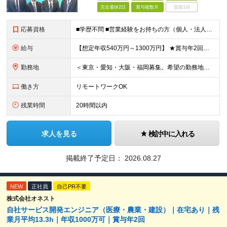
完全週休2日
賞与複数月
面接1回
応募資格
■学歴不問 ■営業経験をお持ちの方（個人・法人、業界や商材などは不問） ＜以下のような方を歓迎します＞ ■顧客の話を聴き、本音を引き出せる方 ■断られても気持ちを切り替え、次に進める方 ■受け身では
給与
【想定年収540万円～1300万円】 ★賞与年2回＋勤務地手当＋残業手当（年平均残業時間にて算出）を含む ※基本給＋勤務地手当＋役職手当 ※リーダークラス以上は役職手当含む ※勤務地手当：結婚の有無に
勤務地
＜東京・愛知・大阪・福岡募集。希望の勤務地で働けます＞ 希望通りの配属＆転勤も基本なし！ 「プロジェクト人員の枠を広げたい」などといった、 会社からの強制的な異動・出向依頼はありません。 ■東京オフ
働き方
リモートワークOK
残業時間
20時間以内
求人を見る
検討中に入れる
掲載終了予定日：
2026.08.27
NEW
正社員
自己PR不要
株式会社オネスト
自社サービス開発エンジニア（医療・農業・建設）｜在宅あり｜残
業月平均13.3h｜年収1000万可｜賞与年2回