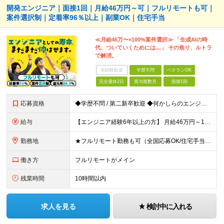
開発エンジニア｜面接1回｜月給46万円～可｜フルリモートも可｜
案件選択制｜定着率96％以上｜副業OK｜住宅手当
≪月給46万〜×100%案件選択≫ 「生成AIの時
代、ついていくためには…」 その焦り、ルトラ
で解消。
未経験歓迎
学歴不問
ベテランOK
完全週休2日
賞与複数月
面接1回
応募資格
◆学歴不問 / 第二新卒歓迎 ◆何かしらのエンジニア経験をお持ちの方 （言語・期間・フェーズ不問） 経験浅めの方も遠慮なくご応募ください！ ■入社前Q＆A ────── ◎実力に見合った報酬が手に
給与
【エンジニア経験6年以上の方】 月給46万円～100万円（固定残業代含む） ※上記月給には月30時間分の固定残業代（月8万7,400円～月19万円）を含む。超過分は全額支給。 【エンジニア経験4年以
勤務地
★フルリモート勤務も可（全国応募OK/住宅手当を支給します） ※案件によって常駐が必要になる場合があります。 ※希望がない限り、転勤はありません ※U・Iターン歓迎 ★ルトラの社員は全国各地で活躍中
働き方
フルリモートがメイン
残業時間
10時間以内
求人を見る
検討中に入れる