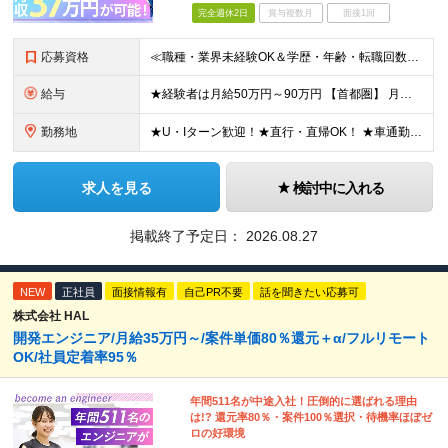
完全週休2日
賞与複数月
面接1回
応募資格
≪職種・業界未経験OK＆学歴・年齢・転職回数不問≫ ◆第二新卒歓迎 ◆社会人経験不問 ◆資格不問 ※新卒の方もご応募可能 （待遇・募集要項等は別途ご案内いたします） ※入社時期は柔軟に対応します！半年
給与
★経験者は月給50万円～90万円 【首都圏】 月給30万1230円〜 ⇒基本22万7000円+地域6万4230円+皆勤1万円 【群馬/栃木/茨城】 月給28万1090円〜 ⇒基本23万4000円+
勤務地
★U・Iターン歓迎！★直行・直帰OK！ ★車通勤可能のエリアもあり！★出張なしの働き方も可能 全国47都道府県の各プロジェクト（転勤なし！勤務地に対する希望も実現可能！） 「自宅から1時間以内で通え
求人を見る
検討中に入れる
掲載終了予定日：
2026.08.27
NEW
正社員
面接情報有
自己PR不要
話を聞きたい応募可
株式会社 HAL
開発エンジニア/月給35万円～/案件単価80％還元＋α/フルリモート
OK/社員定着率95％
年間511名が中途入社！圧倒的に選ばれる理由
は!? 還元率80％・案件100％選択・待機率ほぼゼ
ロの好環境