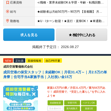
応募資格
≪職種・業界未経験OK＆学歴・年齢・転職回数不問≫ ◆第二新卒歓迎 ◆社会人経験不問 ◆資格不問 ※新卒の方もご応募可能！ （待遇・募集要項等は別途ご案内いたします） ※入社時期は柔軟に対応します！半
給与
★経験者は月給50万円～90万円 【首都圏】 月給30万1230円〜 ⇒基本22万7000円+地域6万4230円+皆勤1万円 【群馬/栃木/茨城】 月給28万1090円〜 ⇒基本23万4000円+
勤務地
★U・Iターン歓迎！★直行・直帰OK！ ★車通勤可能のエリアもあり！★出張なしの働き方も可能 全国47都道府県の各プロジェクト（転勤なし！勤務地に対する希望も実現可能！） 「自宅から1時間以内で通え
求人を見る
検討中に入れる
掲載終了予定日：
2026.08.27
NEW
正社員
面接情報有
自己PR不要
成田空港警備株式会社
成田空港の保安スタッフ｜未経験OK｜月収31.4万～｜月2.5万の単
身寮｜住宅手当&家族手当｜入社祝い金15万
家賃2.5万円の寮／月収31.4万円／賞与59万円あ
り！ 成田空港で、“安定した暮らし”を手に入れ
よう★
未経験歓迎
学歴不問
ベテランOK
完全週休2日
賞与複数月
面接1回