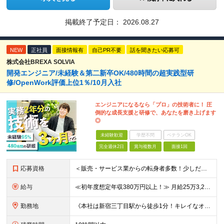
掲載終了予定日：
2026.08.27
NEW
正社員
面接情報有
自己PR不要
話を聞きたい応募可
株式会社BREXA SOLVIA
開発エンジニア/未経験＆第二新卒OK/480時間の超実践型研
修/OpenWork評価上位1％/10月入社
エンジニアになるなら「プロ」の技術者に！ 圧
倒的な成長支援と研修で、あなたを磨き上げます
◎
未経験歓迎
学歴不問
ベテランOK
完全週休2日
賞与複数月
面接1回
応募資格
＜販売・サービス業からの転身者多数！少しだけ興味がある！話だけ聞いてみたい！…そんな方でも歓迎♪まずはお会いするところから始めましょう◎＞ ◆年齢30歳まで（若年層の長期キャリア形成のため） ◆大卒以
給与
≪初年度想定年収380万円以上！≫ 月給25万3,220円～＋賞与年2回 ※上記金額には月20時間分(3万4,220円～)の見込み残業代を含み、超過した分は別途全額支給します。 ※経験やスキルを考慮
勤務地
《本社は新宿三丁目駅から徒歩1分！キレイなオフィスです！》 【本社】 東京都新宿区新宿4-3-25 TOKYU REIT新宿ビル8F 【ラーニングセンター】 東京都渋谷区千駄ヶ谷5-32-10 南新