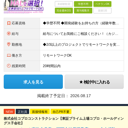
未経験歓迎
学歴不問
ベテランOK
完全週休2日
賞与複数月
面接1回
応募資格
◆学歴不問 ◆開発経験をお持ちの方（経験年数不問） ＜こんな方は大歓迎！＞ ◎今の収入をもっと増やしたい ◎もっと上流の案件で活躍したい ◎将来のキャリアにつながる案件に携わりたい ◎自分のやりたい
給与
給与についてお気軽にご相談ください！（カジュアル面談可能） 月給35万円～＋各種手当＋賞与2回 ※固定残業代は、時間外労働の有無に関わらず40時間分を87,500円～支給 ※超過分は別途支給 ※試用
勤務地
◆2/3以上のプロジェクトでリモートワークを実施中！ ≪自社拠点≫ ・東京本社／東京都千代田区丸の内二丁目6番1号 丸の内パークビルディング6階 ・関西支社／⼤阪府⼤阪市中央区安⼟町2-3-13 ⼤
働き方
リモートワークOK
残業時間
20時間以内
求人を見る
検討中に入れる
掲載終了予定日：
2026.08.17
NEW
正社員
面接情報有
自己PR不要
株式会社コプロコンストラクション【東証プライム上場コプロ・ホールディン
グス子会社】