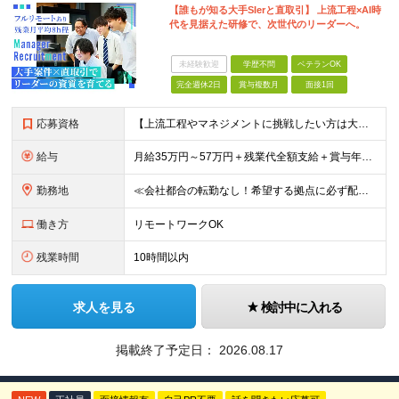
【誰もが知る大手SIerと直取引】 上流工程×AI時
代を見据えた研修で、次世代のリーダーへ。
未経験歓迎
学歴不問
ベテランOK
完全週休2日
賞与複数月
面接1回
応募資格
【上流工程やマネジメントに挑戦したい方は大歓迎です！】 ★開発エンジニアとしての実務経験をお持ちの方 ★上記に加え、下記いずれかに該当する方 ・チームのリーダー／サブリーダーの経験をお持ちの方 ・教育
給与
月給35万円～57万円＋残業代全額支給＋賞与年3.45ヵ月(リーダー経験者) 月給32万円～43万円＋残業代全額支給＋賞与年3.45ヵ月(実務経験者) 入社時想定年収： 490万円～798万円(リー
勤務地
≪会社都合の転勤なし！希望する拠点に必ず配属します。新潟Uターン・Iターン大歓迎！≫ 首都圏(東京、神奈川、千葉、埼玉)または新潟市、長岡市周辺のお客様先または各拠点での勤務となります。 ■東京支社
働き方
リモートワークOK
残業時間
10時間以内
求人を見る
検討中に入れる
掲載終了予定日：
2026.08.17