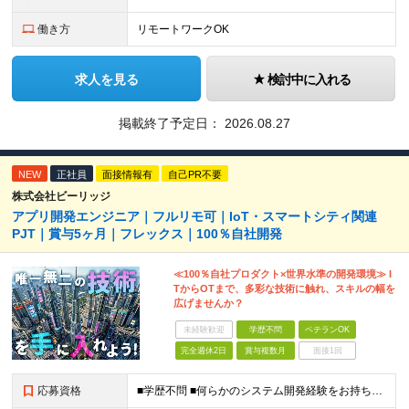
働き方
リモートワークOK
求人を見る
検討中に入れる
掲載終了予定日：
2026.08.27
NEW
正社員
面接情報有
自己PR不要
株式会社ビーリッジ
アプリ開発エンジニア｜フルリモ可｜IoT・スマートシティ関連
PJT｜賞与5ヶ月｜フレックス｜100％自社開発
≪100％自社プロダクト×世界水準の開発環境≫ I
TからOTまで、多彩な技術に触れ、スキルの幅を
広げませんか？
未経験歓迎
学歴不問
ベテランOK
完全週休2日
賞与複数月
面接1回
応募資格
■学歴不問 ■何らかのシステム開発経験をお持ちの方（業界経験不問） ■業界知識は不問です 入社後にはニッチな業界知識が必要になりますが、 入社時点の知識量は不問です！ 「エンジニアとして自分にしか