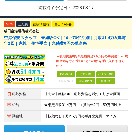
掲載終了予定日：
2026.08.17
NEW
正社員
面接情報有
自己PR不要
成田空港警備株式会社
空港保安スタッフ｜未経験OK｜10～70代活躍｜月収31.4万&賞与
年2回｜家族・住宅手当｜光熱費0円の単身寮
～初期費用0円＆光熱費込2.5万円の寮完備！～ 成
田空港を守る“誇り”と“安定”を手に入れません
か？
未経験歓迎
学歴不問
ベテランOK
完全週休2日
賞与複数月
面接1回
応募資格
【完全未経験OK｜応募資格を満たす方は全員面接！】 ◎学歴不問／前職不問／転職回数不問 ◎自動車免許・英語力なども一切不問 ◎58歳以下の方（長期のキャリア形成を図るため） ブランクがある方、正社員
給与
★想定月収31.4万円～＋賞与年2回（59万円以上） ★入社お祝い金15万円支給 ★水道+光熱費無料の家賃がリーズナブルな社員寮(単身寮)あり！ 月給24万5000円以上(基本給21万1000円＋業
勤務地
【転勤なし｜月2.5万円の単身寮完備｜マイカー・バイク通勤OK】 成田空港または空港関連施設での勤務となります。 お住まいや希望を考慮し、千葉市美浜区・四街道市への配属となる場合もあります。 【本社