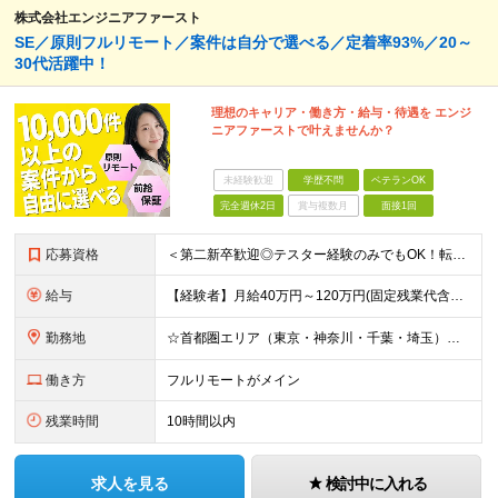
株式会社エンジニアファースト
SE／原則フルリモート／案件は自分で選べる／定着率93%／20～
30代活躍中！
理想のキャリア・働き方・給与・待遇を エンジ
ニアファーストで叶えませんか？
未経験歓迎
学歴不問
ベテランOK
完全週休2日
賞与複数月
面接1回
応募資格
＜第二新卒歓迎◎テスター経験のみでもOK！転職回数不問＞ ■学歴不問 ■ブランクOK ■エンジニアとしての実務経験が1年以上ある方 └開発、インフラ、工程、言語は一切不問！ ※未経験も若干名募集して
給与
【経験者】月給40万円～120万円(固定残業代含む)+各種手当 ★前職給与の総収入額を100％保証｜還元率84％〜100％ ★20代の平均年収570万円 ※月給には、みなし残業手当(月30時間／5万
勤務地
☆首都圏エリア（東京・神奈川・千葉・埼玉）・名古屋・大阪・福岡を中心とした全国各地のプロジェクト先に参画いただきます。 ※希望をヒアリングした上で決定します ☆全国各地からフルリモートOK 【本社】
働き方
フルリモートがメイン
残業時間
10時間以内
求人を見る
検討中に入れる