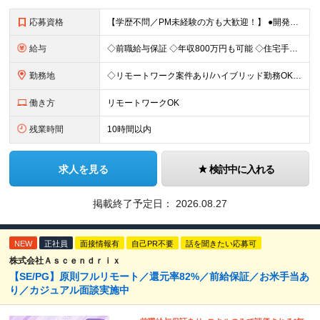
応募資格
【学歴不問／PM未経験の方も大歓迎！】 ●開発エンジニアとしての実務経験をお持ちの方 ～採用担当者より～ 「PM経験が一切ない」という方もご心配なく！ 面接で一番大切にしているのは「これまでどんな業
給与
◇前職給与保証 ◇年収800万円も可能 ◇住宅手当・賞与年間4か月支給実績あり＋業績により、別途決算賞与あり 【PM・PL候補】 数名規模のチームでの進捗管理や、後輩・メンバーの指導・フォロー経験が
勤務地
◇リモートワーク案件あり/ハイブリッド勤務OK 【本社】東京都豊島区高田3-14-29 KDX高田馬場ビル2F ┗都内、神奈川県のプロジェクト先での勤務もございます。 ＜プロジェクト先エリア例＞
働き方
リモートワークOK
残業時間
10時間以内
求人を見る
検討中に入れる
掲載終了予定日：
2026.08.27
NEW
正社員
面接情報有
自己PR不要
話を聞きたい応募可
株式会社Ａｓｃｅｎｄｒｉｘ
【SE/PG】原則フルリモート／還元率82%／前給保証／お米手当あ
り／カジュアル面談実施中