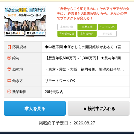
「自分ならこう変えるのに」そのアイデアがカタ
チに。 経営者との距離が近いから、あなたの声
でプロダクトが変わる！
未経験歓迎
学歴不問
ベテランOK
完全週休2日
賞与複数月
面接1回
応募資格
◆学歴不問 ◆何かしらの開発経験がある方（言語不問） ◆マネジメント経験がある方（規模不問） ＜以下のような方を歓迎します＞ ◎これまでの経験を活かし管理職を目指したい方 ◎新しいサービスの企画から
給与
【想定年収600万円～1,300万円】 ★賞与年2回＋勤務地手当＋残業手当（年平均残業時間にて算出）を含む ※基本給＋勤務地手当＋役職手当 ※勤務地手当：結婚の有無に関係なく、物価などの違いを考慮して
勤務地
＜東京・愛知・大阪・福岡募集。希望の勤務地で働けます＞ 希望通りの配属＆転勤も基本なし！ 「プロジェクト人員の枠を広げたい」などといった、 会社からの強制的な異動・出向依頼はありません。 ■東京オフ
働き方
リモートワークOK
残業時間
20時間以内
求人を見る
検討中に入れる
掲載終了予定日：
2026.08.27