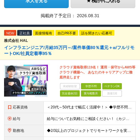
求人を見る
検討中に入れる
掲載終了予定日：
2026.08.31
NEW
正社員
面接情報有
自己PR不要
話を聞きたい応募可
株式会社 HAL
インフラエンジニア/月給35万円～/案件単価80％還元＋α/フルリモ
ートOK/社員定着率95％
クラウド資格取得119名！ 運用・保守からAWS等
クラウド構築へ、 あなたのキャリアアップに徹
底伴走します
未経験歓迎
学歴不問
ベテランOK
完全週休2日
賞与複数月
面接1回
応募資格
＜20代～50代まで幅広く活躍中！＞ ◆学歴不問 ◆何らかのインフラ関連の実務経験 ★経験年数不問/運用監視レベルも歓迎 ＜こんな方は大歓迎！＞ ◎今の収入に不満がある ◎もっと上流の案件で活躍した
給与
給与についてお気軽にご相談ください！（カジュアル面談可能） 月給35万円～＋各種手当＋賞与2回 ※固定残業代は、時間外労働の有無に関わらず40時間分を87,500円～支給 ※超過分は別途支給 ※試用
勤務地
◆2/3以上のプロジェクトでリモートワークを実施中！ ≪自社拠点≫ ・東京本社／東京都千代田区丸の内二丁目6番1号 丸の内パークビルディング6階 ・関西支社／⼤阪府⼤阪市中央区安⼟町2-3-13 ⼤