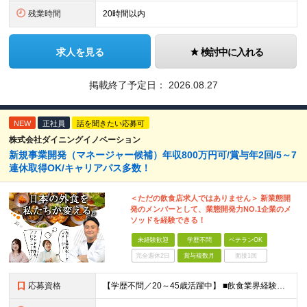
残業時間
20時間以内
求人を見る
検討中に入れる
掲載終了予定日：
2026.08.27
NEW
正社員
話を聞きたい応募可
株式会社ダイニングイノベーション
新規事業開発（マネージャー候補）年収800万円可/賞与年2回/5～7
連休取得OK/キャリアパス多数！
＜ただの飲食店求人ではありません＞ 新業態開
発のメンバーとして、業態開発力NO.1企業のメ
ソッドを経験できる！
未経験歓迎
学歴不問
ベテランOK
完全週休2日
賞与複数月
面接1回
応募資格
【学歴不問／20～45歳活躍中】 ■飲食業界経験および販売／サービスの経験がある方を歓迎します 例えば「もっとこうすれば売れるのに」というアイデアを形にしたい方、経営陣に近いポジションでビジネスを