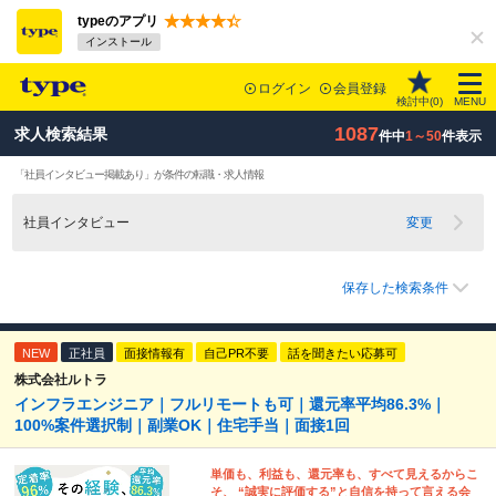
typeのアプリ
インストール
ログイン
会員登録
検討中(
0
)
MENU
1087
求人検索結果
件中
1～50
件表示
「社員インタビュー掲載あり」が条件の転職・求人情報
社員インタビュー
変更
保存した検索条件
NEW
正社員
面接情報有
自己PR不要
話を聞きたい応募可
株式会社ルトラ
インフラエンジニア｜フルリモートも可｜還元率平均86.3%｜
100%案件選択制｜副業OK｜住宅手当｜面接1回
単価も、利益も、還元率も、すべて見えるからこ
そ、 “誠実に評価する”と自信を持って言える会