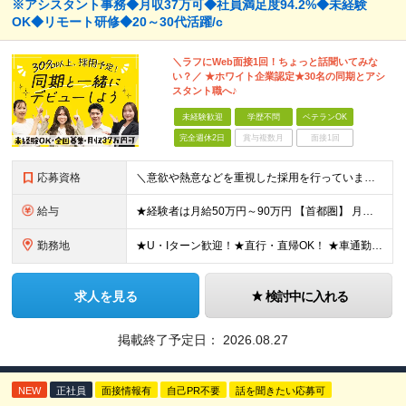
※アシスタント事務◆月収37万可◆社員満足度94.2%◆未経験
OK◆リモート研修◆20～30代活躍/c
＼ラフにWeb面接1回！ちょっと話聞いてみな
い？／ ★ホワイト企業認定★30名の同期とアシ
スタント職へ♪
未経験歓迎
学歴不問
ベテランOK
完全週休2日
賞与複数月
面接1回
応募資格
＼意欲や熱意などを重視した採用を行っています／ ●未経験・第二新卒歓迎 ●学歴・年齢・転職回数は一切不問です！ ※新卒の方もご応募可能 （待遇・募集要項等は別途ご案内いたします） ※入社時期は柔軟に対
給与
★経験者は月給50万円～90万円 【首都圏】 月給30万1230円〜 ⇒基本22万7000円+地域6万4230円+皆勤1万円 【群馬/栃木/茨城】 月給28万1090円〜 ⇒基本23万4000円+
勤務地
★U・Iターン歓迎！★直行・直帰OK！ ★車通勤可能のエリアもあり！★出張なしの働き方も可能 全国47都道府県の各プロジェクト（転勤なし！勤務地に対する希望も実現可能！） 「自宅から1時間以内で通え
求人を見る
検討中に入れる
掲載終了予定日：
2026.08.27
NEW
正社員
面接情報有
自己PR不要
話を聞きたい応募可