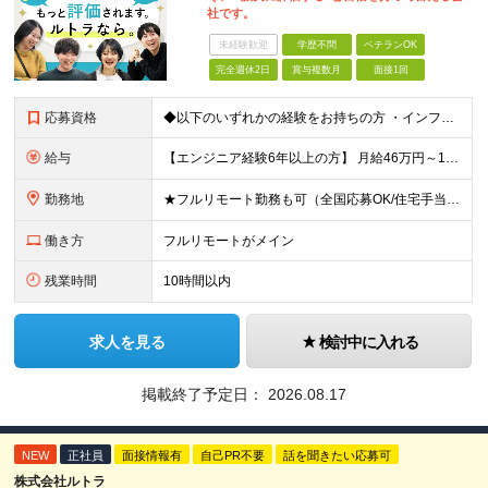
社です。
未経験歓迎
学歴不問
ベテランOK
完全週休2日
賞与複数月
面接1回
応募資格
◆以下のいずれかの経験をお持ちの方 ・インフラ設計・構築の実務経験（オンプレ/クラウドどちらもOK） ・クラウド環境下での運用保守に関する実務経験 ◆学歴不問 ＜こんな方は特に歓迎します＞ ◎これま
給与
【エンジニア経験6年以上の方】 月給46万円～100万円（固定残業代含む） ※上記月給には月30時間分の固定残業代（月8万7,400円～月19万円）を含む。超過分は全額支給。 【エンジニア経験4年以
勤務地
★フルリモート勤務も可（全国応募OK/住宅手当を支給します） ※案件によって常駐が必要になる場合があります。 ※希望がない限り、転勤はありません ※U・Iターン歓迎 ★ルトラの社員は全国各地で活躍中
働き方
フルリモートがメイン
残業時間
10時間以内
求人を見る
検討中に入れる
掲載終了予定日：
2026.08.17
NEW
正社員
面接情報有
自己PR不要
話を聞きたい応募可
株式会社ルトラ