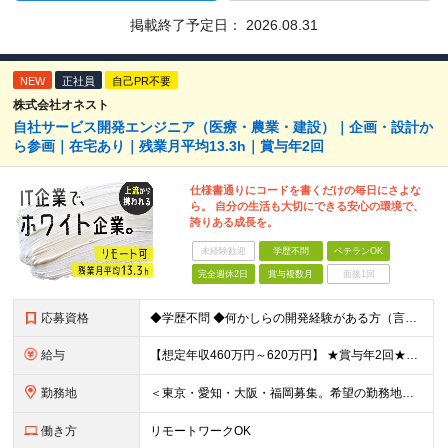
掲載終了予定日：
2026.08.31
NEW
正社員
自己PR不要
株式会社オネスト
自社サービス開発エンジニア（医療・農業・建設）｜企画・設計か
ら参画｜在宅あり｜残業月平均13.3h｜賞与年2回
仕様書通りにコードを書くだけの毎日にさよな
ら。 自分の生活も大切にできる安心の環境で、
誇りある成長を。
未経験歓迎
学歴不問
ベテランOK
完全週休2日
賞与複数月
面接1回
応募資格
◆学歴不問 ◆何かしらの開発経験がある方（言語不問） ＜以下のような方を歓迎します＞ ◎自社プロダクト開発に携わりたい方 ◎新しいサービスの企画から挑戦してみたい方 ◎これまでの経験を活かし管理職を
給与
【想定年収460万円～620万円】 ★賞与年2回★勤務地手当あり 月給30万円～41万円 ＜各種手当＞ ■勤務地手当（東京2万円／月、大阪1万円／月、名古屋5000円／月） ■通勤手当（月額5万円ま
勤務地
＜東京・愛知・大阪・福岡募集。希望の勤務地で働けます＞ 希望通りの配属＆転勤も基本なし！ 「プロジェクト人員の枠を広げたい」などといった、 会社からの強制的な異動・出向依頼はありません。 ■東京オフ
働き方
リモートワークOK