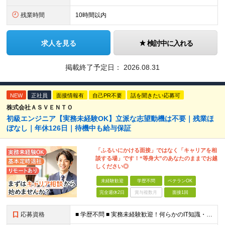
残業時間
10時間以内
求人を見る
検討中に入れる
掲載終了予定日：
2026.08.31
NEW
正社員
面接情報有
自己PR不要
話を聞きたい応募可
株式会社ＡＳＶＥＮＴＯ
初級エンジニア【実務未経験OK】立派な志望動機は不要｜残業ほ
ぼなし｜年休126日｜待機中も給与保証
「ふるいにかける面接」ではなく「キャリアを相
談する場」です！“等身大”のあなたのままでお越
しください◎
未経験歓迎
学歴不問
ベテランOK
完全週休2日
賞与複数月
面接1回
応募資格
■ 学歴不問 ■ 実務未経験歓迎！何らかのIT知識・学習経験をお持ちの方 （独学、ITスクール卒業生、少しだけ実務経験がある等、経験の浅い方も大歓迎です！） ＼こんな方にピッタリの環境です／ ◎面接