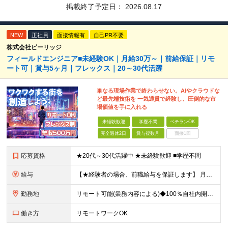
掲載終了予定日：
2026.08.17
NEW
正社員
面接情報有
自己PR不要
株式会社ビーリッジ
フィールドエンジニア■未経験OK｜月給30万～｜前給保証｜リモ
ート可｜賞与5ヶ月｜フレックス｜20～30代活躍
単なる現場作業で終わらせない。AIやクラウドな
ど最先端技術を 一気通貫で経験し、圧倒的な市
場価値を手に入れる
未経験歓迎
学歴不問
ベテランOK
完全週休2日
賞与複数月
面接1回
応募資格
★20代～30代活躍中 ★未経験歓迎 ■学歴不問
給与
【★経験者の場合、前職給与を保証します】 月給30万円以上＋賞与年2回（※5ヶ月分支給実績あり） ※上記は最低保証額です。 ご経験やスキルに応じて当社規定内で決定します ※試用期間3ヶ月間あり・労
勤務地
リモート可能(業務内容による)◆100％自社内開発 所在地：神奈川県横浜市港北区新横浜3-8-11 メットライフ新横浜ビル10F (変更の範囲)上記を除く当社関連勤務地 ※機器の導入立会いのため出
働き方
リモートワークOK