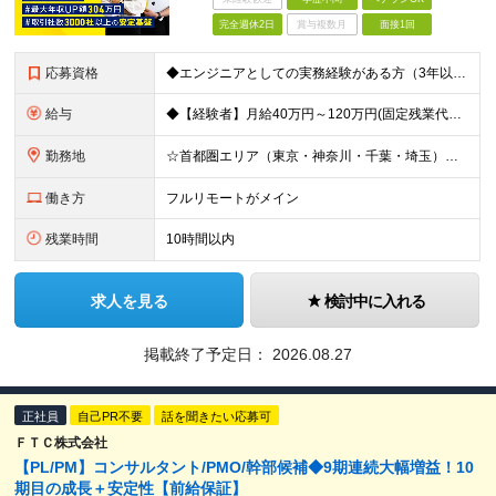
完全週休2日
賞与複数月
面接1回
応募資格
◆エンジニアとしての実務経験がある方（3年以上） └システムやアプリの設計・開発、インフラ設計・構築の経験のある方を想定 ◆マネジメント経験は不問 ◆学歴不問／ブランクOK 【こんな方も歓迎です！】
給与
◆【経験者】月給40万円～120万円(固定残業代含む)+各種手当 ※月30時間（76,000円～）の固定残業代を含みます。 ※上記を超える時間外労働分は追加で支給。 ※6ヶ月の試用期間あり（条件に変動
勤務地
☆首都圏エリア（東京・神奈川・千葉・埼玉）・名古屋・大阪・福岡を中心とした全国各地のプロジェクト先に参画いただきます。 ※希望をヒアリングした上で決定します ☆全国各地からフルリモートOK 【本社】
働き方
フルリモートがメイン
残業時間
10時間以内
求人を見る
検討中に入れる
掲載終了予定日：
2026.08.27
正社員
自己PR不要
話を聞きたい応募可
ＦＴＣ株式会社
【PL/PM】コンサルタント/PMO/幹部候補◆9期連続大幅増益！10
期目の成長＋安定性【前給保証】