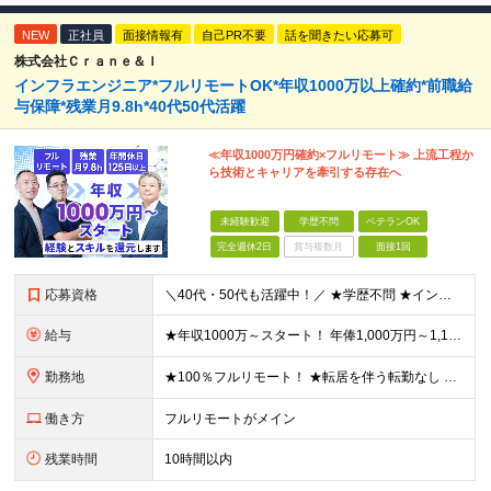
NEW
正社員
面接情報有
自己PR不要
話を聞きたい応募可
株式会社Ｃｒａｎｅ＆Ｉ
インフラエンジニア*フルリモートOK*年収1000万以上確約*前職給
与保障*残業月9.8h*40代50代活躍
≪年収1000万円確約×フルリモート≫ 上流工程か
ら技術とキャリアを牽引する存在へ
未経験歓迎
学歴不問
ベテランOK
完全週休2日
賞与複数月
面接1回
応募資格
＼40代・50代も活躍中！／ ★学歴不問 ★インフラエンジニアの経験を5年以上お持ちの方 ≪こんな方にピッタリです！≫ ◎自身の市場価値を正当に評価してほしい ◎今より年収をアップさせたい ◎多彩な
給与
★年収1000万～スタート！ 年俸1,000万円～1,162万8,000円（12分割） ※経験・スキルを考慮の上決定します ※上記金額には固定残業代（月30h分・158,400円～184,000円
勤務地
★100％フルリモート！ ★転居を伴う転勤なし 本社またはプロジェクト先にて勤務いただきます！ ※プロジェクト先は一都三県及び23区内がメイン 【本社】 東京都新宿区神楽坂1-2 研究社英語センタ
働き方
フルリモートがメイン
残業時間
10時間以内