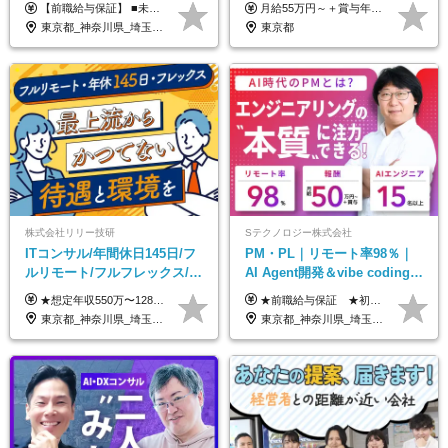
【前職給与保証】 ■未経験者： 月給30万円～35万円 ■ローキャリア（経験目安1年程度）： 月給35万円～40万円 ■経験者（経験目安3年以上）： 月給40万円～60万円 ■即戦力（経験目安5年以上）： 月給45万円～80万円 ※上記金額には固定残業代30時間分 【未経験者5万5000円～7万3000円、 ローキャリア6万4000円～7万3000円、 経験者5万8000円～10万9000円、 即戦力8万2000円～14万5000円】を含みます。 ※30時間を超える場合は追加で全額支給します。 ※経験・能力・前職給与などを総合的に評価したうえでご納得いただけるよう個別決定。 未経験者の場合、前職給与とポテンシャルを査定のうえ決定いたします。 ※日本国内でのIT業界経験、または同等の実務経験と能力に応じて決定します。 ※前職給与は日本円かつ、日本国内での実績に基づき評価します。 【納得の評価システム】 ★クォーター毎に査定する評価制度導入！ 明確な評価基準で翌年度年収を上げましょう！ ★評価対象期間に在籍中のほとんどの社員が昇給し 年収アップを実現しています！ ★様々なインセンティブ制度を用意し多角的に正当評価しています！ ※試用期間6カ月（期間中の待遇等に差異なし）
月給55万円～＋賞与年2回＋決算賞与＋残業代全額支給＋各手当 ※月給の金額は経験やスキルを考慮して、決定します ※残業代は別途全額支給します ※試用期間6ヶ月（期間中の給与・待遇に差異はありません） ★7期連続決算賞与支給中！
中◆ポジション多数
東京都_神奈川県_埼玉県_千葉県
東京都
株式会社リリー技研
Sテクノロジー株式会社
ITコンサル/年間休日145日/フ
PM・PL｜リモート率98％｜
ルリモート/フルフレックス/残
AI Agent開発＆vibe coding｜
業基本なし/全国からの応募
AIエンジニアチームをリード
★想定年収550万〜1289万円 ■契約社員 月給45.8万〜71.6万円 ★想定年収688万〜1611万円 ■正社員 月給57.3万〜89.5万円 ※給与は経験・スキルを考慮の上、決定します。 ※試用期間3ヶ月（その間の給与・待遇に差異はありません）期間は短縮の可能性あり ※残業代は別途全額支給します 【★評価について★】 弊社では、1〜7の7段階からなる等級制を導入しています。 【★昇給の仕組み★】 等級が1段階上がるごとに、基本給の25％に相当する額が昇給されます。 評価は年2回実施されるため、年に2回の昇給チャンスがあります。 頑張りが正当に評価される、透明性の高い制度です。
★前職給与保証 ★初年度年収700～800万円も可能 月給50万円～90万円＋賞与年2回＋各種手当 ◎スキルや経験などを考慮。前職から給与アップをお約束します！ ◎上記月給には固定残業代30時間分(95000円～)を含みます。超過した場合は追加支給します ◎試用期間は6ヵ月あり。その間の給与・待遇に差異はありません
OK/特別休暇あり
東京都_神奈川県_埼玉県_千葉県_大阪府_愛知県_北海道_青森県_岩手県_宮城県_秋田県_山形県_福島県_茨城県_栃木県_群馬県_新潟県_山梨県_長野県_富山県_石川県_福井県_静岡県_岐阜県_三重県_兵庫県_京都府_滋賀県_奈良県_和歌山県_広島県_岡山県_鳥取県_島根県_山口県_徳島県_香川県_愛媛県_高知県_福岡県_熊本県_佐賀県_長崎県_大分県_宮崎県_鹿児島県_沖縄県
東京都_神奈川県_埼玉県_千葉県_大阪府_愛知県_北海道_青森県_岩手県_宮城県_秋田県_山形県_福島県_茨城県_栃木県_群馬県_新潟県_山梨県_長野県_富山県_石川県_福井県_静岡県_岐阜県_三重県_兵庫県_京都府_滋賀県_奈良県_和歌山県_広島県_岡山県_鳥取県_島根県_山口県_徳島県_香川県_愛媛県_高知県_福岡県_熊本県_佐賀県_長崎県_大分県_宮崎県_鹿児島県_沖縄県