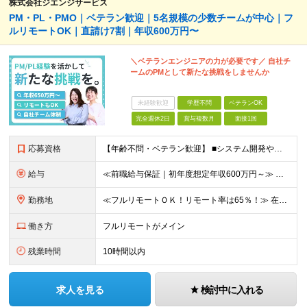
株式会社ジエンジサービス
PM・PL・PMO｜ベテラン歓迎｜5名規模の少数チームが中心｜フ
ルリモートOK｜直請け7割｜年収600万円〜
＼ベテランエンジニアの力が必要です／ 自社チ
ームのPMとして新たな挑戦をしませんか
未経験歓迎
学歴不問
ベテランOK
完全週休2日
賞与複数月
面接1回
応募資格
【年齢不問・ベテラン歓迎】 ■システム開発やインフラの実務経験をお持ちの方（言語・工程・年数不問） ■学歴不問 ≪こんな方はぜひご応募ください≫ □SE経験を積んだがリーダー・PLのポジションがない
給与
≪前職給与保証｜初年度想定年収600万円～≫ 月給45万円以上＋決算賞与＋交通費 ※スキル・経験を考慮の上、優遇します ※上記月給には固定残業代月20時間分(5万1000円以上)を含みます。超過し
勤務地
≪フルリモートＯＫ！リモート率は65％！≫ 在宅勤務または東京・神奈川・埼玉・千葉のお客様先での勤務 ■本社 東京都港区芝2-22-15 STKビル 1F (変更の範囲)上記を除く当社関連勤務地
働き方
フルリモートがメイン
残業時間
10時間以内
求人を見る
検討中に入れる