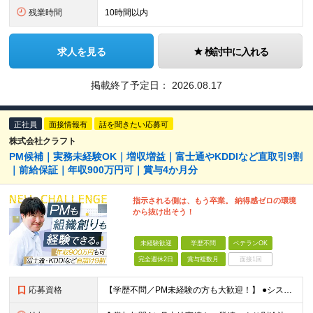
残業時間
10時間以内
求人を見る
検討中に入れる
掲載終了予定日：
2026.08.17
正社員
面接情報有
話を聞きたい応募可
株式会社クラフト
PM候補｜実務未経験OK｜増収増益｜富士通やKDDIなど直取引9割
｜前給保証｜年収900万円可｜賞与4か月分
指示される側は、もう卒業。 納得感ゼロの環境
から抜け出そう！
未経験歓迎
学歴不問
ベテランOK
完全週休2日
賞与複数月
面接1回
応募資格
【学歴不問／PM未経験の方も大歓迎！】 ●システム開発、またはインフラエンジニアとしての実務経験をお持ちの方 ～採用担当者より～ 「今はまだ役職についていないけれど、ゆくゆくは会社を動かすポジション