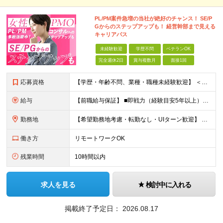
PL/PM案件急増の当社が絶好のチャンス！ SE/P
Gからのステップアップも！ 経営幹部まで見える
キャリアパス
未経験歓迎
学歴不問
ベテランOK
完全週休2日
賞与複数月
面接1回
応募資格
【学歴・年齢不問、業種・職種未経験歓迎】 ＜下記は尚歓迎＞ ■SE・PG経験がありキャリアアップしたい方 ■PL・PMの実務経験がある方 ★入社前面談・アンケートあり 入社前アンケートによりキャリア
給与
【前職給与保証】 ■即戦力（経験目安5年以上）： 月給45万円～80万円 ■経験者（経験目安3年以上）： 月給40万円～60万円 ■ローキャリア（経験目安1年程度）： 月給35万円～40万円 ■未経験
勤務地
【希望勤務地考慮・転勤なし・UIターン歓迎】 本社（東京都新宿区大京町）および首都圏の勤務先 ★リモートワーク応相談 ★上京を希望する地方在住者の方も大歓迎！ ★横浜に営業拠点開設 神奈川県内や神
働き方
リモートワークOK
残業時間
10時間以内
求人を見る
検討中に入れる
掲載終了予定日：
2026.08.17