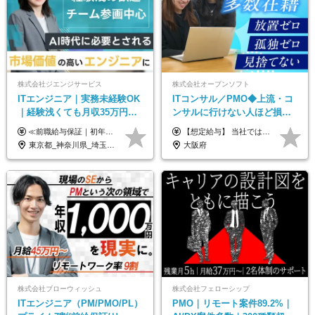
株式会社ジエンジサービス
株式会社オープンソフト
ITエンジニア｜実務未経験OK
ITコンサル／PMO◆上流・コ
｜経験浅くても月収35万円～
ンサルに行けない人ほど損を
｜チーム参画中心｜フルリモ
する！／ＳＥ・ＰＧ出身から
≪前職給与保証｜初年度想定年収420万円～≫ 月給35万円以上＋決算賞与＋交通費 ※スキル・経験を考慮の上、優遇します ※上記月給には固定残業代月20時間分(4万5000円以上)を含みます。超過した場合は、その分追加支給します ※試用期間3～6ヵ月は固定残業代なし(雇用形態やその他待遇・福利厚生は同じです) ＝＝＝＝＝＝＝＝＝＝＝ ▼実力と成長にこだわった評価制度▼ 年2回の評価で昇給・昇格が決まります。 評価は、就業先のお客様からの評価をベースに、目標達成状況やプロジェクトでの役割・貢献度などを総合的に判断して決定します。 日々の働きぶりを実際に見ているお客様の声を反映することで、より公平で納得感のある評価を実現しています。 また、評価後は面談を通じてフィードバックを行い、今後の成長やキャリアについて一緒に考えていきます。 ▼成長につながる目標設定▼ 半期ごとに、具体的な行動ベースの目標を設定し、その達成度や取り組みのプロセスを評価に反映します。 目標は、お客様からのフィードバックや現場での課題をもとに設定するため、「今何を伸ばすべきか」が明確になります。 また、上司との面談を通じて振り返りと次の目標設定を行い、継続的なスキルアップと市場価値の向上を支援しています。
【想定給与】 当社では、すべてのプロジェクトで受注単価を完全開示。 給与はその単価に連動し、還元率は80％以上を保証しています。 経験・スキル・貢献度に応じて報酬を正当に評価し、前職年収の保証も行っています。 ■正社員 月給35万円以上＋賞与年2回（みなし残業20h分含む） ◇試用期間は3ヶ月（期間中の待遇に変更なし） ◇みなし残業は案件先によって異なります。詳細は面談にてご説明致します。 ※経験・スキルを考慮し優遇 年収例： ・29歳女性／年収700万円（開発→上流転向） ・38歳男性／年収1,100万円（PMO・マネジメント） ・47歳男性／年収1,300万円（ITコンサル・高裁量案件）
ート可｜自社サービスあり
年収２００万アップ
東京都_神奈川県_埼玉県_千葉県_大阪府_愛知県_北海道_青森県_岩手県_宮城県_秋田県_山形県_福島県_茨城県_栃木県_群馬県_新潟県_山梨県_長野県_富山県_石川県_福井県_静岡県_岐阜県_三重県_兵庫県_京都府_滋賀県_奈良県_和歌山県_広島県_岡山県_鳥取県_島根県_山口県_徳島県_香川県_愛媛県_高知県_福岡県_熊本県_佐賀県_長崎県_大分県_宮崎県_鹿児島県_沖縄県
大阪府
株式会社ブローウィッシュ
株式会社フェローシップ
ITエンジニア（PM/PMO/PL）
PMO｜リモート案件89.2%｜