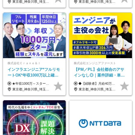
東京都_神奈川県_埼玉県_千葉県
東京都_神奈川県_埼玉県_千葉県_大阪府_愛知県_北海道_青森県_岩手県_宮城県_秋田県_山形県_福島県_茨城県_栃木県_群馬県_新潟県_山梨県_長野県_富山県_石川県_福井県_静岡県_岐阜県_三重県_兵庫県_京都府_滋賀県_奈良県_和歌山県_広島県_岡山県_鳥取県_島根県_山口県_徳島県_香川県_愛媛県_高知県_福岡県_熊本県_佐賀県_長崎県_大分県_宮崎県_鹿児島県_沖縄県
株式会社Ｃｒａｎｅ＆Ｉ
株式会社エンジニアファースト
インフラエンジニア*フルリモ
【PM／PL】会社都合のアサ
ートOK*年収1000万以上確約*
インなし◎｜案件詳細・単
前職給与保障*残業月9.8h*40
価・給与テーブル全公開！働
★年収1000万～スタート！ 年俸1,000万円～1,162万8,000円（12分割） ※経験・スキルを考慮の上決定します ※上記金額には固定残業代（月30h分・158,400円～184,000円）を含みます ※超過分は別途全額支給します ※試用期間2ヶ月間あり（その他待遇に差異はありません）
◆【経験者】月給40万円～120万円(固定残業代含む)+各種手当 ※月30時間（76,000円～）の固定残業代を含みます。 ※上記を超える時間外労働分は追加で支給。 ※6ヶ月の試用期間あり（条件に変動なし） ・年収平均176万円アップ ・前職給与を保証 ◆単価連動性×還元率84％～100％で収入の大幅UPが可能 ・案件単価が月50万円の場合：年収417万円 ・案件単価が月70万円の場合：年収584万円 ・案件単価が月100万円の場合：年収834万円
代50代活躍
き方も年収も自分で選べる！
東京都_神奈川県_埼玉県_千葉県_大阪府_愛知県_北海道_青森県_岩手県_宮城県_秋田県_山形県_福島県_茨城県_栃木県_群馬県_新潟県_山梨県_長野県_富山県_石川県_福井県_静岡県_岐阜県_三重県_兵庫県_京都府_滋賀県_奈良県_和歌山県_広島県_岡山県_鳥取県_島根県_山口県_徳島県_香川県_愛媛県_高知県_福岡県_熊本県_佐賀県_長崎県_大分県_宮崎県_鹿児島県_沖縄県
東京都_神奈川県_埼玉県_千葉県_大阪府_愛知県_北海道_青森県_岩手県_宮城県_秋田県_山形県_福島県_茨城県_栃木県_群馬県_新潟県_山梨県_長野県_富山県_石川県_福井県_静岡県_岐阜県_三重県_兵庫県_京都府_滋賀県_奈良県_和歌山県_広島県_岡山県_鳥取県_島根県_山口県_徳島県_香川県_愛媛県_高知県_福岡県_熊本県_佐賀県_長崎県_大分県_宮崎県_鹿児島県_沖縄県