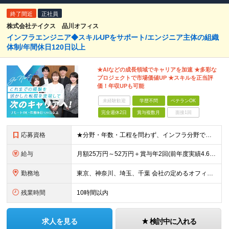
終了間近
正社員
株式会社テイクス 品川オフィス
インフラエンジニア◆スキルUPをサポート/エンジニア主体の組織
体制/年間休日120日以上
★AIなどの成長領域でキャリアを加速 ★多彩な
プロジェクトで市場価値UP ★スキルを正当評
価！年収UPも可能
未経験歓迎
学歴不問
ベテランOK
完全週休2日
賞与複数月
面接1回
応募資格
★分野・年数・工程を問わず、インフラ分野でのエンジニア経験をお持ちの方 ★学歴不問！ ※微経験、ブランクのある方も大歓迎です！ ※今回の募集では一人でも多くの方とお会いさせていただく予定です！ ≪
給与
月額25万円～52万円＋賞与年2回(前年度実績4.6ヶ月分) ※知識・スキル・経験年数を最大限考慮し、 十分な話し合いのうえ決定いたします。 ※別途、交通費支給(月5万円まで)あり ※試用期間6ヶ
勤務地
東京、神奈川、埼玉、千葉 会社の定めるオフィス ※通勤時間は考慮します。。
残業時間
10時間以内
求人を見る
検討中に入れる