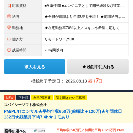
応募資格
■学歴不問 ■エンジニアとして開発経験及びIT業界でのマネジメント経験をお持ちの方 ≪こんな想いをお持ちの方にピッタリ≫ ◎大規模案件にマネジメントポジションとして携わりたい ◎今より収入もスキルも
給与
★全員が前職より年収UPを実現！ ★前職給与より120％アップ実績あり ★前職給与を最大限に考慮 ★入社4年目で年収800万円の社員も在籍！ 年俸420万円～960万円（1/12を毎月支給）＋インセ
勤務地
★在宅勤務率70%以上／スキルや希望に応じてフルリモートも可 ★転勤なし 本社または一都三県のプロジェクト先（メインは東京23区内）にて勤務いただきます！ 【本社】 東京都荒川区西日暮里5-10-
働き方
リモートワークOK
残業時間
20時間以内
求人を見る
検討中に入れる
7
掲載終了予定日：
2026.08.13
残り
日
NEW
正社員
自己PR不要
話を聞きたい応募可
スパイシーソフト株式会社
PM/PL/ITコンサル★平均年収650万(前職比＋120万)★年間休日
132日★残業月平均7.4h★リモあり
平均年収650万円／前職比平均＋120万円 PMO・