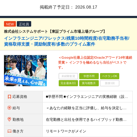
掲載終了予定日：
2026.08.17
NEW
正社員
株式会社システムサポート【東証プライム市場上場グループ】
インフラエンジニア/フレックス/残業10時間程度/在宅勤務手当有/
資格取得支援・奨励制度有/多数のプライム案件
＜Google社最上位認定/Oracleアワード14年連続
受賞＞ インフラを極めるなら当社がベストで
す。
未経験歓迎
学歴不問
ベテランOK
完全週休2日
賞与複数月
面接1回
応募資格
■学歴不問 ■インフラエンジニアの実務経験（設計～構築フェーズを想定） ★Google Cloud・OCI・AWS・Azureなどクラウド技術は問いませんが、経験・知見が深い方は優遇します！ ＜この
給与
＜あなたの経験を正当に評価し、給与を決定します！＞ 想定年収500万円～1,000万円 └月給34万3000円～＋賞与年2回 ◎在宅勤務手当あり ◎交通費100％支給 ◎資格取得奨励制度(一時金/資格
勤務地
在宅勤務と出社を併用できるハイブリッド勤務！ （出社は週1～3日程度ですが、ご希望に合わせて柔軟に対応可能です。） ≪東京オフィス≫ 東京都新宿区西新宿2-6-1 新宿住友ビル26F ※(業務の変
働き方
リモートワークがメイン