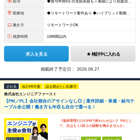
給与
◆賞与年間4か月支給実績も＋業績により別途決算賞与あり ◆年収800万円～900万円も可能 【PM・PL候補】 数名規模のチームでの進捗管理や、後輩・メンバーの指導・フォロー経験がある方 ※「公式な
勤務地
◆リモートワーク案件あり ◆ハイブリッド勤務もOK 【本社】東京都豊島区高田3-14-29 KDX高田馬場ビル2F ┗都内、神奈川県のプロジェクト先での勤務もございます。 ＜プロジェクト先エリア例
働き方
リモートワークOK
残業時間
10時間以内
求人を見る
検討中に入れる
掲載終了予定日：
2026.08.27
正社員
自己PR不要
話を聞きたい応募可
株式会社エンジニアファースト
【PM／PL】会社都合のアサインなし◎｜案件詳細・単価・給与テ
ーブル全公開！働き方も年収も自分で選べる！
《進捗管理だけのPMで終わらせない》 PMとし
て、次はもう1段上の経験を積みませんか。
未経験歓迎
学歴不問
ベテランOK