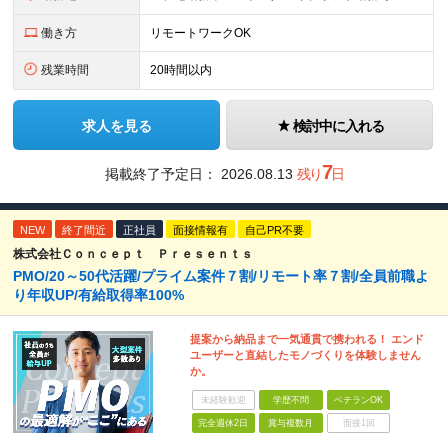
働き方
リモートワークOK
残業時間
20時間以内
求人を見る
検討中に入れる
7
掲載終了予定日：
2026.08.13
残り
日
NEW
終了間近
正社員
面接情報有
自己PR不要
株式会社Ｃｏｎｃｅｐｔ Ｐｒｅｓｅｎｔｓ
PMO/20～50代活躍/プライム案件７割/リモート率７割/全員前職よ
り年収UP/有給取得率100%
提案から納品まで一気通貫で携われる！ エンド
ユーザーと直結したモノづくりを体験しません
か。
未経験歓迎
学歴不問
ベテランOK
完全週休2日
賞与複数月
面接1回