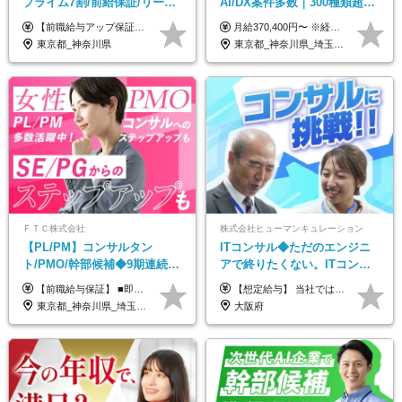
プライム7割/前給保証/リーダ
AI/DX案件多数｜300種類超の
ー経験不問/30、40代活躍中/
資格取得支援有｜月給37万円
【前職給与アップ保証あり！ゆくゆくは年収800万以上も可能】 月給45万円～＋インセンティブ ※経験や適性を考慮の上、相談し決定します ※上記には固定残業代（20時間分/4万円～）が含まれます ※20時間を超過した場合は別途全額支給します ※試用期間（3ヶ月間）あり。給与・待遇に差異はございません それはより高度な案件にアサイン＆ 還元率が平均より高めのため、 これまでの給与から大幅にアップする人もいます。
月給370,400円〜 ※経験やスキルを考慮し、決定いたします ※上記金額には固定残業代（30時間分/70,400円～）を含みます。超過分は別途全額支給いたします ※試用期間6カ月あり（期間中の給与・待遇に差異はありません） ★想定年収4,444,800円～ ★50万円～300万円の年収UP事例があります！
リモート9割
～
東京都_神奈川県
東京都_神奈川県_埼玉県_千葉県
ＦＴＣ株式会社
株式会社ヒューマンキュレーション
【PL/PM】コンサルタン
ITコンサル◆ただのエンジニ
ト/PMO/幹部候補◆9期連続大
アで終りたくない。ITコンサ
幅増益！10期目の成長＋安定
ル・PMに挑戦出来る！成長中
【前職給与保証】 ■即戦力（経験目安5年以上）： 月給45万円～80万円 ■経験者（経験目安3年以上）： 月給40万円～60万円 ■ローキャリア（経験目安1年程度）： 月給35万円～40万円 ■未経験者： 月給30万円～35万円 ※上記金額には固定残業代30時間分 【未経験者5万5000円～7万3000円、 ローキャリア6万4000円～7万3000円、 経験者5万8000円～10万9000円、 即戦力8万2000円～14万5000円】を含みます。 ※30時間を超える場合は追加で全額支給します。 ※経験・能力・前職給与などを総合的に評価したうえでご納得いただけるよう個別決定。 未経験者の場合、前職給与とポテンシャルを査定のうえ決定いたします。 ※日本国内でのIT業界経験、または同等の実務経験と能力に応じて決定します。 ※前職給与は日本円かつ、日本国内での実績に基づき評価します。 【納得の評価システム】 ★クォーター毎に査定する評価制度導入！ 明確な評価基準で翌年度年収を上げましょう！ ★評価対象期間に在籍中のほとんどの社員が昇給し 年収アップを実現しています！ ★様々なインセンティブ制度を用意し多角的に正当評価しています！ ※試用期間6カ月（期間中の待遇等に差異なし）
【想定給与】 当社では、すべてのプロジェクトで受注単価を完全開示。 給与はその単価に連動し、還元率は80％以上を保証しています。 経験・スキル・貢献度に応じて報酬を正当に評価し、前職年収の保証も行っています。 ■正社員 月給35万円以上＋賞与年2回（みなし残業20h分含む） ◇試用期間は3ヶ月（期間中の待遇に変更なし） ◇みなし残業は案件先によって異なります。詳細は面談にてご説明致します。 ※経験・スキルを考慮し優遇 年収例： ・29歳女性／年収700万円（開発→上流転向） ・38歳男性／年収1,100万円（PMO・マネジメント） ・47歳男性／年収1,300万円（ITコンサル・高裁量案件）
性【前給保証】
の次世代IT企業
東京都_神奈川県_埼玉県_千葉県
大阪府