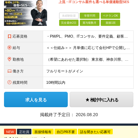
上流・ITコンサル案件も選べる単価連動型SES
未経験歓迎
学歴不問
ベテランOK
完全週休2日
賞与複数月
面接1回
応募資格
・PM/PL、PMO、ITコンサル、要件定義、顧客折衝いずれかの経験をお持ちの方 ・開発／インフラ経験から上流工程に挑戦したい方 ・学歴不問 ※業界・技術領域・工程は問いません。 ■ こんな方を歓
給与
＜＜仕組み＞＞ 月単価に応じて会社HPで公開しているテーブルにもとづき毎月決定されます！ https://www.tech4u.dev/payroll ＜＜実績＞＞ PM/PL・ITコンサル職の平均
勤務地
（希望にあわせた選択制） 東京都、神奈川県、埼玉県、千葉県、大阪府、兵庫県、京都府、愛知県、福岡県の各プロジェクト先 ・フル／ハイブリッドリモート案件あり ・転勤なし ・U・Iターンも歓迎＆支援可能
働き方
フルリモートがメイン
残業時間
10時間以内
求人を見る
検討中に入れる
掲載終了予定日：
2026.08.20
NEW
正社員
面接情報有
自己PR不要
話を聞きたい応募可