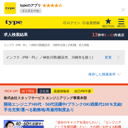
typeのアプリ
インストール
ログイン
会員登録
検討中(
0
)
MENU
13
求人検索結果
件中
1～13
件表示
インフラ（PM・PL） × 神奈川県(横浜市、川崎市を除く)の転職・求人情報
インフラ（PM・PL）／神奈川県(横浜市、川崎市を除く)
変更
保存した検索条件
PICK UP!
終了間近
正社員
面接情報有
自己PR不要
株式会社スタッフサービス エンジニアリング事業本部
開発エンジニア/40代・50代活躍中/ブランクOK/残業代100％支給/
手当充実/選べる勤務地/再雇用制度あり
「自分のキャリアを活かしたい」 「エンジニア
として生涯活躍したい」 その想いを叶える転職