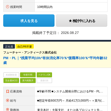
残業時間
10時間以内
求人を見る
検討中に入れる
掲載終了予定日：
2026.08.27
正社員
自己PR不要
フューチャー・アンティークス株式会社
PM・PL｜*残業平均10h*有休消化率70％*復職率100％*平均年齢32
歳
未経験歓迎
学歴不問
ベテランOK
完全週休2日
賞与複数月
面接1回
応募資格
■学齢不問 ■システム開発分野におけるPM・PL経験2年以上及び開発実務経験 ※外国籍の方は対象外となります。 【休職歴（既往歴）がある方へ】 ・ご病気等により現職で休職期間がある場合は「すでに復職
給与
■想定年収600万円～ 月給41万3,000円～＋賞与(2回) ※試用期間6カ月間中の雇用形態に差異はございません。 ※固定残業代（21時間分/5万8,000円～）を含みます。超過分は別途支給いたし
勤務地
東京本社・大阪支社、または各プロジェクト先（1都3県、大阪府内）にて勤務となります。 ※勤務地は希望を考慮します。 ※転居を伴う転勤はありません。 ■東京勤務 東京本社または東京都・千葉県・埼玉県・