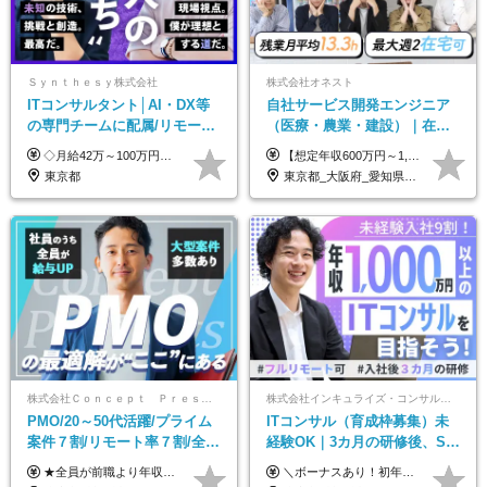
Ｓｙｎｔｈｅｓｙ株式会社
株式会社オネスト
ITコンサルタント│AI・DX等
自社サービス開発エンジニア
の専門チームに配属/リモート
（医療・農業・建設）｜在宅
×フレックス/Big4と同水準の
あり｜残業月平均13.3h｜年収
◇月給42万～100万円＋賞与年2回 └年収900～1600万円可能 ★☆年収例☆★ ◎37歳・元開発エンジニア └年収900万（2年後に年収150万UP実績） ◎40歳・元SierのPM └年収1400万（2年後に年収300万UP実績） ◎43歳・元コンサルタント └年収1600万（2年後に年収200万UP実績） ※経験・スキルを考慮し決定します ※試用期間3～6カ月あり（その間の待遇に差異はありません） 【固定残業代について】 なし（残業代は、実際の労働時間に応じて別途全額支給）
【想定年収600万円～1,300万円】 ★賞与年2回＋勤務地手当＋残業手当（年平均残業時間にて算出）を含む ※基本給＋勤務地手当＋役職手当 ※勤務地手当：結婚の有無に関係なく、物価などの違いを考慮して全社員に支給されます 月給40万円～89万円 ＜各種手当＞ ■勤務地手当（東京2万円／月、大阪1万円／月、名古屋5000円／月） ■通勤手当（月額5万円まで） ■扶養手当（6,000円／扶養親族一人） ■役職手当（8,000円～15万円） ※残業代は1分単位で全額支給します ※経験やスキルを考慮し、当社規定により給与を決定します ※執行役員は年俸制となる場合があります
給与・待遇
1000万可｜賞与年2回
東京都
東京都_大阪府_愛知県_福岡県
株式会社Ｃｏｎｃｅｐｔ Ｐｒｅｓｅｎｔｓ
株式会社インキュライズ・コンサルティング
PMO/20～50代活躍/プライム
ITコンサル（育成枠募集）未
案件７割/リモート率７割/全員
経験OK｜3カ月の研修後、SE
前職より年収UP/有給取得率
からコンサルへステップアッ
★全員が前職より年収UPを実現！ ★前職給与より120％アップ実績あり ★前職給与を最大限に考慮 ★入社4年目で年収800万円の社員も在籍！ 年俸420万円～960万円（1/12を毎月支給）＋インセンティブ＋各種手当 ※経験・スキルを考慮の上、決定します ※試用期間6ヶ月あり（期間中の給与、待遇に差異はありません） ※上記金額には固定残業代(月20時間／月5.6万円)を含みます ※超過分は別途全額支給します
＼ボーナスあり！初年度から年収300万円以上／ ■月給24万2,200円～35万円＋賞与＋各種手当 ※経験・年齢・能力等を考慮し決定いたします。 ※試用期間中（3カ月）は契約社員で、月給21万円＋諸手当になります。 （試用期間中は残業が発生しません。その他の待遇に変更はありません。） ＼自分の市場価値が上がる／ 定量評価×定性評価の明確な基準での評価制度を設けており、自分の目標達成度合いや仕事に対しての姿勢が給与にも反映されるようになっています。そのため、平均昇給額は40万円以上！100万円以上昇給する人もいます！ 【固定残業代について】 固定残業30時間分（46,000円～69,375円）を含む ※超過分は別途全額支給
100%
プ｜リモート8割以上