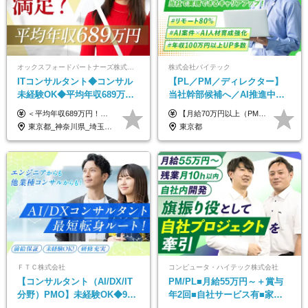
オックスフォードパートナーズ株式会社
株式会社バイテック
ITコンサルタント◆コンサル
【PL／PM／ディレクター】
未経験OK◆平均年収689万円
当社幹部候補へ／AI推進中！
◆業界屈指の営業力でサポー
目指せるAI人材／年収800万円
＜平均年収689万円！！＞ ☆前給保証以上☆案件待機期間も給与保証あり☆ 月給40万円～150万円（固定残業代含む） ※経験や能力を考慮し決定します ※試用期間6ヶ月あり。条件や待遇に差異はありません ※上記には固定残業代（30時間分／7万6000円～）が含まれています。 ※超過分は時間外手当を別途支給。 【実際の給与例】 野原さん（35歳）※前職年収480万円 （Java／C#エンジニア ⇒ 業務系システム開発 ⇒ 要件定義・業務分析 ⇒ ITコンサル案件へ参画） ▼620万円（入社初年度） ・Web系業務システム開発（Java、C#） ・ 顧客折衝や開発チームとの調整 ・ 既存システムの改修・機能追加案件に従事 ▼780万円（入社2年目） ・ 金融機関向け業務系システムの要件定義・設計補助 ・ 開発チームと連携した業務分析・課題整理 ・小規模PMO支援案件への参画 ▼1,090万円（入社3年目） ・ 大手企業向けIT戦略・業務改革プロジェクトに参画 ・コンサルタントとして要件定義・業務改善提案・ベンダー調整を担当 ・ PMO／部分的PM業務も兼務し、上流工程での裁量を拡大
【月給70万円以上（PM）／想定年収840万円以上】 ★詳しくは下記をご参照ください！ ■SE/PL/テスト計画以降などの上流フェーズ 月給53万円以上 ※想定年収636万円以上 ■PM/ディレクター（管理職・幹部候補） 月給70万円以上 ※想定年収840万円以上 ※単価の変動により給与も随時更新（完全単価連動型） ※育成枠については個人の経験・能力を考慮し決定 ※超過勤務については別途残業手当を支給 【固定残業代について】 なし（残業代は、実際の労働時間に応じて別途全額支給）
ト◆フルリモート可
以上可／リモート80％
東京都_神奈川県_埼玉県_千葉県_大阪府_愛知県_北海道_青森県_岩手県_宮城県_秋田県_山形県_福島県_茨城県_栃木県_群馬県_新潟県_山梨県_長野県_富山県_石川県_福井県_静岡県_岐阜県_三重県_兵庫県_京都府_滋賀県_奈良県_和歌山県_広島県_岡山県_鳥取県_島根県_山口県_徳島県_香川県_愛媛県_高知県_福岡県_熊本県_佐賀県_長崎県_大分県_宮崎県_鹿児島県_沖縄県
東京都
ＦＴＣ株式会社
コンピュータ・ハイテック株式会社
【コンサルタント（AI/DX/IT
PM/PL■月給55万円～＋賞与
分野）PMO】未経験OK◆9期
年2回■自社サービス有■家族
連続大幅増益！AI企業へ進化
手当有■残業月10h