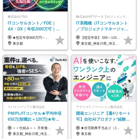
株式会社ITSO
株式会社NTTデータ【ポジションマッチ登録】
ITコンサルタント／FDE｜
IT系職種（ITコンサルタント
AX・DX｜年収2000万可｜取
／プロジェクトマネージャー
引先の9割が大手企業｜残業月
／ITアーキテクト）
★想定年収800万円～最大2000万円可 ★前職給与を考慮 ★ストックオプション付与あり（IPO間近） ★昇給制度あり ┗入社6カ月後に3％以上の昇給があります。その後、業績に合わせて適宜、昇給します。 月給66万円～166.6万円 ※経験、スキルにあわせて相談のうえ決定します。 ※残業手当は残業時間に応じて別途全額支給 ※試用期間6ヶ月（期間中、給与・待遇に差異はありません）
【想定年収】 550～1100万 【想定役職】 課長代理 主任 一般 ※これまでの経験・年齢などを考慮し、当社給与規則に基づき決定します。 ※残業手当 一般社員（定型勤務・フレックスタイム制）の場合：時間外労働連動支給 一般社員（専門業務型裁量労働制）・管理職の場合：なし 裁量労働の場合について裁量労働手当がございますが、超過分の時間外手当の支給はありません。 （固定残業手当ではないため） ※裁量労働手当 一般社員（専門業務型裁量労働制）の場合：別途、裁量労働手当の支給がございます。
10h｜リモート案件有
東京都
東京都_神奈川県_埼玉県_千葉県_大阪府_愛知県_北海道_青森県_岩手県_宮城県_秋田県_山形県_福島県_茨城県_栃木県_群馬県_新潟県_山梨県_長野県_富山県_石川県_福井県_静岡県_岐阜県_三重県_兵庫県_京都府_滋賀県_奈良県_和歌山県_広島県_岡山県_鳥取県_島根県_山口県_徳島県_香川県_愛媛県_高知県_福岡県_熊本県_佐賀県_長崎県_大分県_宮崎県_鹿児島県_沖縄県
スパイシーソフト株式会社
アライズイノベーション株式会社
PM/PL/ITコンサル★平均年収
開発エンジニア【週4リモート
650万(前職比＋120万)★年間
可】自社AIプロダクト*経験浅
休日132日★残業月平均7.4h★
めOK*実働7.15h*業界シェア
＜＜仕組み＞＞ 月単価に応じて会社HPで公開しているテーブルにもとづき毎月決定されます！ https://www.tech4u.dev/payroll ＜＜実績＞＞ PM/PL・ITコンサル職の平均年収実績：650万円 前職比平均：＋120万円 ＜＜PM/PL・ITコンサル案件＞＞ ・PMO／進捗・課題管理：600〜800万円 ・要件定義／業務改善支援：650〜850万円 ・開発PM／PL：750〜1000万円 ・インフラPM／PL：750〜1000万円 ・ITコンサル／導入支援：800〜1000万円 ＜＜リーダークラス＞＞ 還元率：85〜90％ ・月単価100万円 → 年収約960万円 ・月単価120万円 → 年収約1150万円 ・月単価140万円 → 年収約1300万円 ※単価・還元率はすべて公開 ※待機時も給与保証 ※還元率は他社にあわせ社保の会社負担分も含めています 月給25万円～67万円＋賞与年2回 ※上記には、30時間分（4万5千円～12万1千円）の固定残業代が含まれています。超過分は別途支給します。 ※試用期間中も給与、福利厚生に差異なし 【固定残業代について】 固定残業30時間分（45,000円～121,000円）を含む ※超過分は別途全額支給
★在宅勤務手当あり（1日あたり500円） ★交通費は一律で支給します 年俸制：360万円〜800万円（12分割し、月々30万円～66.6万円を支給） ※経験・スキルを考慮して決定いたします。 ※上記金額には固定残業代（40時間分/7.5万円～16.6万円）を含みます。超過分は全額支給します。
リモあり
TOPクラス
東京都_神奈川県_埼玉県_千葉県_大阪府_愛知県_兵庫県_京都府_福岡県
東京都