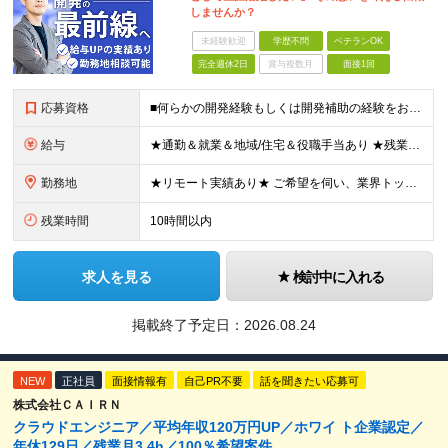
しませんか？
未経験歓迎
学歴不問
ベテランOK
完全週休2日
賞与複数月
面接1回
応募資格
■何らかの開発経験もしくは開発補助の経験をお持ちの方 ■学歴不問 ★ブランクのある方、地方在住の方も大歓迎です！
給与
★通勤＆就業＆地域/住宅＆役職手当あり ★残業代は全額支給 ★選べる給与制度あり！ ★東京・神奈川・千葉・埼玉勤務の場合 月給23.5万円～55万円＋諸手当 （残業代は全額支給） (20,000円の
勤務地
★リモート実績あり★ ご希望を伺い、業界トップクラス約7,000件の取引事業所数、90,000件以上のプロジェクトから検討をいたします。 全国の取引先での就業となります（沖縄を除く） ※勤務地
残業時間
10時間以内
求人を見る
検討中に入れる
掲載終了予定日：
2026.08.24
NEW
正社員
面接情報有
自己PR不要
話を聞きたい応募可
株式会社ＣＡＩＲＮ
クラウドエンジニア／平均年収120万円UP／ホワイ ト企業認定／
年休129日／残業月3.4h／100％希望案件