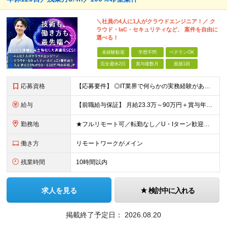
＼社員の4人に1人がクラウドエンジニア！／ ク
ラウド・IaC・セキュリティなど、 案件を自由に
選べる！
未経験歓迎
学歴不問
ベテランOK
完全週休2日
賞与複数月
面接1回
応募資格
【応募要件】 ◎IT業界で何らかの実務経験がある方 └2～3ヶ月の実務経験のある方は歓迎します！ 例）PCキッティングやモバイル通信基地局の業務経験者など インフラエンジニアとして経験のある方は、
給与
【前職給与保証】 月給23.3万～90万円＋賞与年2回＋インセンティブ ★年収1000万円以上の実績あり！ ※上記月給には月20～30時間分（2万9,300円～21万7,900円）の固定残業代を含み
勤務地
★フルリモート可／転勤なし／U・Iターン歓迎★ ◎勤務地は相談の上、ご自宅近くに調整します！ 【勤務地】 本社、または東京／埼玉／千葉／神奈川／愛知／仙台のクライアント先 ◎完全在宅（フルリモート）
働き方
リモートワークがメイン
残業時間
10時間以内
求人を見る
検討中に入れる
掲載終了予定日：
2026.08.20