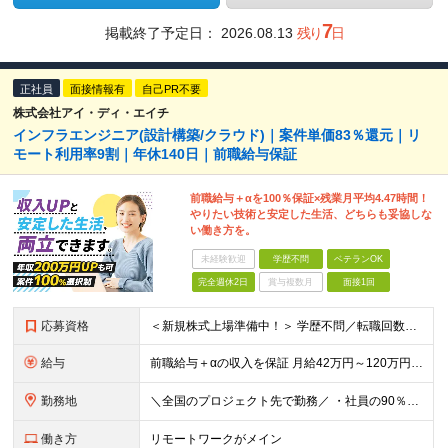
7
掲載終了予定日：
2026.08.13
残り
日
正社員
面接情報有
自己PR不要
株式会社アイ・ディ・エイチ
インフラエンジニア(設計構築/クラウド)｜案件単価83％還元｜リ
モート利用率9割｜年休140日｜前職給与保証
前職給与＋αを100％保証×残業月平均4.47時間！
やりたい技術と安定した生活、どちらも妥協しな
い働き方を。
未経験歓迎
学歴不問
ベテランOK
完全週休2日
賞与複数月
面接1回
応募資格
＜新規株式上場準備中！＞ 学歴不問／転職回数不問／第二新卒歓迎／20代～50代と幅広く活躍 ▼必須要件 ・何らかのシステム開発経験をお持ちの方（開発・インフラ不問） ▼歓迎条件 ・AWS/Azur
給与
前職給与＋αの収入を保証 月給42万円～120万円＋各種手当＋賞与 給与基準が明確かつ高還元です。 一人ひとりの生活が安定して活躍いただける環境を目指しています。 ※平均年収650万円 ・還元率8
勤務地
＼全国のプロジェクト先で勤務／ ・社員の90％以上がリモートワークを導入 ・フルリモートで全国各地から勤務可 ‐勤務地は100%希望を反映 【本社】 埼玉県草加市谷塚町580-1 エスワンプラザ3F
働き方
リモートワークがメイン