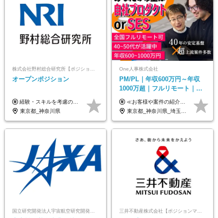
株式会社野村総合研究所【ポジションマッチ登録】
One人事株式会社
オープンポジション
PM/PL｜年収600万円～年収
1000万超｜フルリモート｜
SIerへの変革期をリード＆自
経験・スキルを考慮の上、決定します。
≪お客様や案件の紹介によりインセンティブを支給！≫ 月給40万円以上＋賞与年2回＋インセンティブ ◎経験やスキルを考慮の上、優遇します ◎上記月給は固定残業代月45時間分(月額9万1040円以上)を含みます。超過した場合は全額追加支給します ◎試用期間3カ月あり(給与や福利厚生等は同じです) ＜年収例＞ 36歳／PL（元SE）／580万円 / 官公庁向けWebシステム開発 ※メンバーから2年でPLへ昇格 41歳／SL／616万円 / メーカー向けWebサイト開発 46歳／PL／742万円 / 金融情報連携システム開発 52歳 / PM / 952万円 / 信販システムの再構築 55歳 / PM / 910万円 / 製造業向け基盤構築開発
社サービス
東京都_神奈川県
東京都_神奈川県_埼玉県_千葉県_大阪府_愛知県_北海道_青森県_岩手県_宮城県_秋田県_山形県_福島県_茨城県_栃木県_群馬県_新潟県_山梨県_長野県_富山県_石川県_福井県_静岡県_岐阜県_三重県_兵庫県_京都府_滋賀県_奈良県_和歌山県_広島県_岡山県_鳥取県_島根県_山口県_徳島県_香川県_愛媛県_高知県_福岡県_熊本県_佐賀県_長崎県_大分県_宮崎県_鹿児島県_沖縄県
国立研究開発法人宇宙航空研究開発機構【JAXA】
三井不動産株式会社【ポジションマッチ登録】