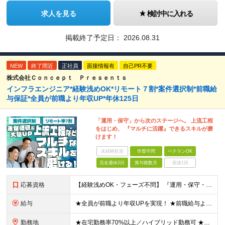
求人を見る
検討中に入れる
掲載終了予定日：
2026.08.31
NEW
終了間近
正社員
面接情報有
自己PR不要
株式会社Ｃｏｎｃｅｐｔ Ｐｒｅｓｅｎｔｓ
インフラエンジニア*経験浅めOK*リモート７割*案件選択制*前職給
与保証*全員が前職より年収UP*年休125日
「運用・保守」から次のステージへ。 上流工程
をはじめ、 『マルチに活躍』できるスキルが磨
けます！
未経験歓迎
学歴不問
ベテランOK
完全週休2日
賞与複数月
面接1回
応募資格
【経験浅めOK・フェーズ不問】 『運用・保守・監視の経験しかないが、設計構築へキャリアチェンジしたい！』 『将来が見えないので、マルチなスキルを身につけたい！』 などなど、今のフェーズに悩む『意欲が
給与
★全員が前職より年収UPを実現！ ★前職給与より120％アップ実績あり ★前職給与を最大限に考慮 ★入社4年目で年収800万円の社員も在籍！ 年俸336万円～880万円（1/12を毎月支給）＋インセ
勤務地
★在宅勤務率70%以上／ハイブリッド勤務可 ★転勤なし 本社または一都三県のプロジェクト先（東陽町、浜松町などメインは東京23区内）にて勤務いただきます！ 【本社】 東京都荒川区西日暮里5-10-