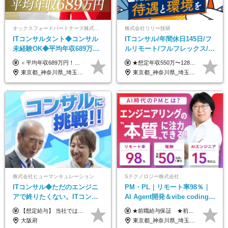
オックスフォードパートナーズ株式会社
株式会社リリー技研
ITコンサルタント◆コンサル
ITコンサル/年間休日145日/フ
未経験OK◆平均年収689万円
ルリモート/フルフレックス/残
◆業界屈指の営業力でサポー
業基本なし/全国からの応募
＜平均年収689万円！！＞ ☆前給保証以上☆案件待機期間も給与保証あり☆ 月給40万円～150万円（固定残業代含む） ※経験や能力を考慮し決定します ※試用期間6ヶ月あり。条件や待遇に差異はありません ※上記には固定残業代（30時間分／7万6000円～）が含まれています。 ※超過分は時間外手当を別途支給。 【実際の給与例】 野原さん（35歳）※前職年収480万円 （Java／C#エンジニア ⇒ 業務系システム開発 ⇒ 要件定義・業務分析 ⇒ ITコンサル案件へ参画） ▼620万円（入社初年度） ・Web系業務システム開発（Java、C#） ・ 顧客折衝や開発チームとの調整 ・ 既存システムの改修・機能追加案件に従事 ▼780万円（入社2年目） ・ 金融機関向け業務系システムの要件定義・設計補助 ・ 開発チームと連携した業務分析・課題整理 ・小規模PMO支援案件への参画 ▼1,090万円（入社3年目） ・ 大手企業向けIT戦略・業務改革プロジェクトに参画 ・コンサルタントとして要件定義・業務改善提案・ベンダー調整を担当 ・ PMO／部分的PM業務も兼務し、上流工程での裁量を拡大
★想定年収550万〜1289万円 ■契約社員 月給45.8万〜71.6万円 ★想定年収688万〜1611万円 ■正社員 月給57.3万〜89.5万円 ※給与は経験・スキルを考慮の上、決定します。 ※試用期間3ヶ月（その間の給与・待遇に差異はありません）期間は短縮の可能性あり ※残業代は別途全額支給します 【★評価について★】 弊社では、1〜7の7段階からなる等級制を導入しています。 【★昇給の仕組み★】 等級が1段階上がるごとに、基本給の25％に相当する額が昇給されます。 評価は年2回実施されるため、年に2回の昇給チャンスがあります。 頑張りが正当に評価される、透明性の高い制度です。
ト◆フルリモート可
OK/特別休暇あり
東京都_神奈川県_埼玉県_千葉県_大阪府_愛知県_北海道_青森県_岩手県_宮城県_秋田県_山形県_福島県_茨城県_栃木県_群馬県_新潟県_山梨県_長野県_富山県_石川県_福井県_静岡県_岐阜県_三重県_兵庫県_京都府_滋賀県_奈良県_和歌山県_広島県_岡山県_鳥取県_島根県_山口県_徳島県_香川県_愛媛県_高知県_福岡県_熊本県_佐賀県_長崎県_大分県_宮崎県_鹿児島県_沖縄県
東京都_神奈川県_埼玉県_千葉県_大阪府_愛知県_北海道_青森県_岩手県_宮城県_秋田県_山形県_福島県_茨城県_栃木県_群馬県_新潟県_山梨県_長野県_富山県_石川県_福井県_静岡県_岐阜県_三重県_兵庫県_京都府_滋賀県_奈良県_和歌山県_広島県_岡山県_鳥取県_島根県_山口県_徳島県_香川県_愛媛県_高知県_福岡県_熊本県_佐賀県_長崎県_大分県_宮崎県_鹿児島県_沖縄県
株式会社ヒューマンキュレーション
Sテクノロジー株式会社
ITコンサル◆ただのエンジニ
PM・PL｜リモート率98％｜
アで終りたくない。ITコンサ
AI Agent開発＆vibe coding｜
ル・PMに挑戦出来る！成長中
AIエンジニアチームをリード
【想定給与】 当社では、すべてのプロジェクトで受注単価を完全開示。 給与はその単価に連動し、還元率は80％以上を保証しています。 経験・スキル・貢献度に応じて報酬を正当に評価し、前職年収の保証も行っています。 ■正社員 月給35万円以上＋賞与年2回（みなし残業20h分含む） ◇試用期間は3ヶ月（期間中の待遇に変更なし） ◇みなし残業は案件先によって異なります。詳細は面談にてご説明致します。 ※経験・スキルを考慮し優遇 年収例： ・29歳女性／年収700万円（開発→上流転向） ・38歳男性／年収1,100万円（PMO・マネジメント） ・47歳男性／年収1,300万円（ITコンサル・高裁量案件）
★前職給与保証 ★初年度年収700～800万円も可能 月給50万円～90万円＋賞与年2回＋各種手当 ◎スキルや経験などを考慮。前職から給与アップをお約束します！ ◎上記月給には固定残業代30時間分(95000円～)を含みます。超過した場合は追加支給します ◎試用期間は6ヵ月あり。その間の給与・待遇に差異はありません
の次世代IT企業
大阪府
東京都_神奈川県_埼玉県_千葉県_大阪府_愛知県_北海道_青森県_岩手県_宮城県_秋田県_山形県_福島県_茨城県_栃木県_群馬県_新潟県_山梨県_長野県_富山県_石川県_福井県_静岡県_岐阜県_三重県_兵庫県_京都府_滋賀県_奈良県_和歌山県_広島県_岡山県_鳥取県_島根県_山口県_徳島県_香川県_愛媛県_高知県_福岡県_熊本県_佐賀県_長崎県_大分県_宮崎県_鹿児島県_沖縄県