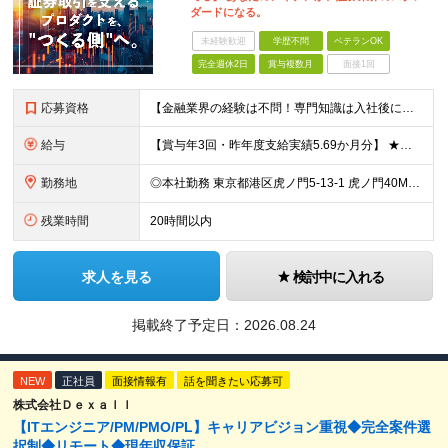
ダードになる。
未経験歓迎
学歴不問
ベテランOK
完全週休2日
賞与複数月
面接1回
応募資格
【金融業界の経験は不問！専門知識は入社後に学べます】 ◎学歴不問 ◎システム開発の実務経験をお持ちの方 └3年以上・Java、C#いずれかの使用経験をお持ちの方を想定しております 【以下のような方は
給与
【賞与年3回・昨年度支給実績5.69か月分】 ★想定年収500万円～ ★前職給与考慮あり 月給27万円～59万円 +残業代全額支給(1分単位、監督職以下) +人事評価による賞与年2回（4月/10月）
勤務地
◎本社勤務 東京都港区虎ノ門5-13-1 虎ノ門40MTビル 8F ※原則として、転居を伴う転勤はありません ※(変更の範囲)上記を除く当社関連勤務地
残業時間
20時間以内
求人を見る
検討中に入れる
掲載終了予定日：
2026.08.24
NEW
正社員
面接情報有
話を聞きたい応募可
株式会社Ｄｅｘａｌｌ
【ITエンジニア/PM/PMO/PL】キャリアビジョン重視◆完全案件選
択制◆リモート◆現年収保証