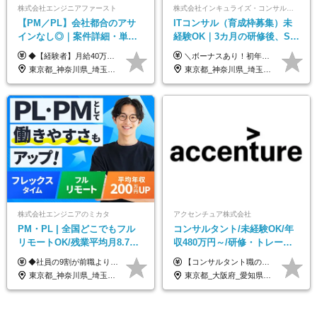
株式会社エンジニアファースト
株式会社インキュライズ・コンサルティング
【PM／PL】会社都合のアサ
ITコンサル（育成枠募集）未
インなし◎｜案件詳細・単
経験OK｜3カ月の研修後、SE
価・給与テーブル全公開！働
からコンサルへステップアッ
◆【経験者】月給40万円～120万円(固定残業代含む)+各種手当 ※月30時間（76,000円～）の固定残業代を含みます。 ※上記を超える時間外労働分は追加で支給。 ※6ヶ月の試用期間あり（条件に変動なし） ・年収平均176万円アップ ・前職給与を保証 ◆単価連動性×還元率84％～100％で収入の大幅UPが可能 ・案件単価が月50万円の場合：年収417万円 ・案件単価が月70万円の場合：年収584万円 ・案件単価が月100万円の場合：年収834万円
＼ボーナスあり！初年度から年収300万円以上／ ■月給24万2,200円～35万円＋賞与＋各種手当 ※経験・年齢・能力等を考慮し決定いたします。 ※試用期間中（3カ月）は契約社員で、月給21万円＋諸手当になります。 （試用期間中は残業が発生しません。その他の待遇に変更はありません。） ＼自分の市場価値が上がる／ 定量評価×定性評価の明確な基準での評価制度を設けており、自分の目標達成度合いや仕事に対しての姿勢が給与にも反映されるようになっています。そのため、平均昇給額は40万円以上！100万円以上昇給する人もいます！ 【固定残業代について】 固定残業30時間分（46,000円～69,375円）を含む ※超過分は別途全額支給
き方も年収も自分で選べる！
プ｜リモート8割以上
東京都_神奈川県_埼玉県_千葉県_大阪府_愛知県_北海道_青森県_岩手県_宮城県_秋田県_山形県_福島県_茨城県_栃木県_群馬県_新潟県_山梨県_長野県_富山県_石川県_福井県_静岡県_岐阜県_三重県_兵庫県_京都府_滋賀県_奈良県_和歌山県_広島県_岡山県_鳥取県_島根県_山口県_徳島県_香川県_愛媛県_高知県_福岡県_熊本県_佐賀県_長崎県_大分県_宮崎県_鹿児島県_沖縄県
東京都_神奈川県_埼玉県_千葉県_大阪府_愛知県_北海道_青森県_岩手県_宮城県_秋田県_山形県_福島県_茨城県_栃木県_群馬県_新潟県_山梨県_長野県_富山県_石川県_福井県_静岡県_岐阜県_三重県_兵庫県_京都府_滋賀県_奈良県_和歌山県_広島県_岡山県_鳥取県_島根県_山口県_徳島県_香川県_愛媛県_高知県_福岡県_熊本県_佐賀県_長崎県_大分県_宮崎県_鹿児島県_沖縄県
株式会社エンジニアのミカタ
アクセンチュア株式会社
PM・PL | 全国どこでもフル
コンサルタント/未経験OK/年
リモートOK/残業平均月8.7h/9
収480万円～/研修・トレーニ
割が前職より給与アップ/フレ
ング充実/フレックスタイム制
◆社員の9割が前職より給与アップ！ 月給450,000円～531,500円+賞与＋インセンティブ ※経験・スキルを考慮の上、優遇いたします ※残業代につきましては、面接時にご説明させていただきます ※試用期間6ヶ月（給与・待遇に差異はございません）
【コンサルタント職の標準年収例】 標準年収額：6,630,000円（個人/法人業績賞与および各種手当を含んだ場合の理論値） 年額基本給：4,800,000円、月額基本給：400,000円（年額基本給12分割） ※職種、勤務地によって異なります。詳細はエントリー後にご確認ください。 ※上記年俸に加え業績賞与（年1回／12月）と諸手当を別途支給いたします。 ※残業代は別途全額支給します。 ※試用期間6ヶ月間内の給与･待遇差異はございません。 ＊給与改訂 年1回 (6月) ※対象月に関しては変動する可能性もあり ＊業績賞与 年1回（12月）※賞与支給月は変更となる可能性あり
ックスタイム制
東京都_神奈川県_埼玉県_千葉県_大阪府_愛知県_北海道_青森県_岩手県_宮城県_秋田県_山形県_福島県_茨城県_栃木県_群馬県_新潟県_山梨県_長野県_富山県_石川県_福井県_静岡県_岐阜県_三重県_兵庫県_京都府_滋賀県_奈良県_和歌山県_広島県_岡山県_鳥取県_島根県_山口県_徳島県_香川県_愛媛県_高知県_福岡県_熊本県_佐賀県_長崎県_大分県_宮崎県_鹿児島県_沖縄県
東京都_大阪府_愛知県_北海道_宮城県_福岡県