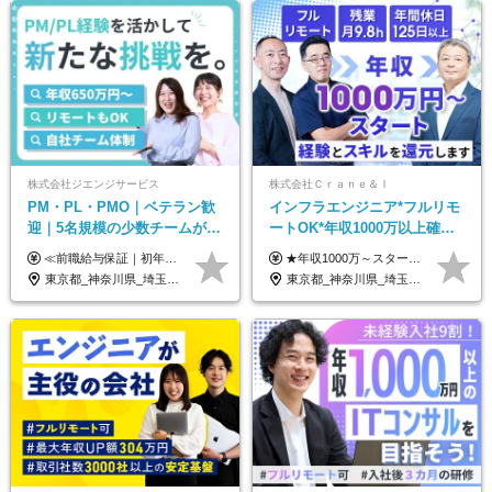
株式会社ジエンジサービス
株式会社Ｃｒａｎｅ＆Ｉ
PM・PL・PMO｜ベテラン歓
インフラエンジニア*フルリモ
迎｜5名規模の少数チームが中
ートOK*年収1000万以上確約*
心｜フルリモートOK｜直請け
前職給与保障*残業月9.8h*40
≪前職給与保証｜初年度想定年収600万円～≫ 月給45万円以上＋決算賞与＋交通費 ※スキル・経験を考慮の上、優遇します ※上記月給には固定残業代月20時間分(5万1000円以上)を含みます。超過した場合は、その分追加支給します ※試用期間3～6ヵ月は固定残業代なし(雇用形態やその他待遇・福利厚生は同じです) =========== ▼実力と成長にこだわった評価制度▼ 年2回の評価で昇給・昇格が決まります。 評価は、就業先のお客様からの評価をベースに、目標達成状況やプロジェクトでの役割・貢献度などを総合的に判断して決定します。 日々の働きぶりを実際に見ているお客様の声を反映することで、より公平で納得感のある評価を実現しています。 また、評価後は面談を通じてフィードバックを行い、今後の成長やキャリアについて一緒に考えていきます。 ▼成長につながる目標設定▼ 半期ごとに、具体的な行動ベースの目標を設定し、その達成度や取り組みのプロセスを評価に反映します。 目標は、お客様からのフィードバックや現場での課題をもとに設定するため、「今何を伸ばすべきか」が明確になります。 また、上司との面談を通じて振り返りと次の目標設定を行い、継続的なスキルアップと市場価値の向上を支援しています。
★年収1000万～スタート！ 年俸1,000万円～1,162万8,000円（12分割） ※経験・スキルを考慮の上決定します ※上記金額には固定残業代（月30h分・158,400円～184,000円）を含みます ※超過分は別途全額支給します ※試用期間2ヶ月間あり（その他待遇に差異はありません）
7割｜年収600万円〜
代50代活躍
東京都_神奈川県_埼玉県_千葉県_大阪府_愛知県_北海道_青森県_岩手県_宮城県_秋田県_山形県_福島県_茨城県_栃木県_群馬県_新潟県_山梨県_長野県_富山県_石川県_福井県_静岡県_岐阜県_三重県_兵庫県_京都府_滋賀県_奈良県_和歌山県_広島県_岡山県_鳥取県_島根県_山口県_徳島県_香川県_愛媛県_高知県_福岡県_熊本県_佐賀県_長崎県_大分県_宮崎県_鹿児島県_沖縄県
東京都_神奈川県_埼玉県_千葉県_大阪府_愛知県_北海道_青森県_岩手県_宮城県_秋田県_山形県_福島県_茨城県_栃木県_群馬県_新潟県_山梨県_長野県_富山県_石川県_福井県_静岡県_岐阜県_三重県_兵庫県_京都府_滋賀県_奈良県_和歌山県_広島県_岡山県_鳥取県_島根県_山口県_徳島県_香川県_愛媛県_高知県_福岡県_熊本県_佐賀県_長崎県_大分県_宮崎県_鹿児島県_沖縄県