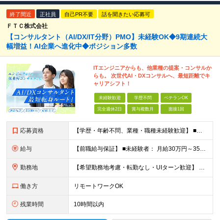
終了間近
正社員
自己PR不要
話を聞きたい応募可
ＦＴＣ株式会社
【コンサルタント（AI/DX/IT分野）PMO】未経験OK◆9期連続大
幅増益！AI企業へ進化中◆ポジション多数
ITエンジニアからも、他業種の提案・コンサルか
らも。 次世代AI・DXコンサルへ、最短距離でキ
ャリアシフト！
未経験歓迎
学歴不問
ベテランOK
完全週休2日
賞与複数月
面接1回
応募資格
【学歴・年齢不問、業種・職種未経験歓迎】 ■何らかの社会人経験がある方（3年以上） ※前職のご経験やITエンジニア経験を活かして コンサルタントやPMOなどに挑戦したい方歓迎！ ★入社前面談・アンケ
給与
【前職給与保証】 ■未経験者： 月給30万円～35万円 ■ローキャリア（経験目安1年程度）： 月給35万円～40万円 ■経験者（経験目安3年以上）： 月給40万円～60万円 ■即戦力（経験目安5年以上
勤務地
【希望勤務地考慮・転勤なし・UIターン歓迎】 本社（東京都新宿区大京町）および首都圏の勤務先 ★リモートワーク応相談 ★上京を希望する地方在住者の方も大歓迎！ ★横浜に営業拠点開設 神奈川県内や神
働き方
リモートワークOK
残業時間
10時間以内