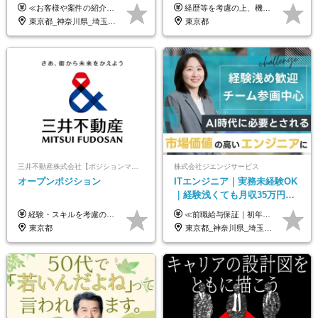
SIerへの変革期をリード＆自
制/リモート活用/異業種出身者
≪お客様や案件の紹介によりインセンティブを支給！≫ 月給40万円以上＋賞与年2回＋インセンティブ ◎経験やスキルを考慮の上、優遇します ◎上記月給は固定残業代月45時間分(月額9万1040円以上)を含みます。超過した場合は全額追加支給します ◎試用期間3カ月あり(給与や福利厚生等は同じです) ＜年収例＞ 36歳／PL（元SE）／580万円 / 官公庁向けWebシステム開発 ※メンバーから2年でPLへ昇格 41歳／SL／616万円 / メーカー向けWebサイト開発 46歳／PL／742万円 / 金融情報連携システム開発 52歳 / PM / 952万円 / 信販システムの再構築 55歳 / PM / 910万円 / 製造業向け基盤構築開発
経歴等を考慮の上、機構の規定により決定します。 ＜大学卒業後、正規社員として民間企業に3年勤務した場合＞ ・月給30万円以上 ・年収470万円以上 年収概算を試算する場合は以下をご確認ください。 https://www.jaxa.jp/about/employ/trial_j.html ■昇給年1回、賞与年2回 ■諸手当（住居手当、通勤手当他） ■退職金制度あり ※年収470万円～ ※超過勤務分は別途支給します。 ※6ヶ月の試用期間あり。その間の待遇・給与に差異はありません。
社サービス
歓迎/国家プロジェクト
東京都_神奈川県_埼玉県_千葉県_大阪府_愛知県_北海道_青森県_岩手県_宮城県_秋田県_山形県_福島県_茨城県_栃木県_群馬県_新潟県_山梨県_長野県_富山県_石川県_福井県_静岡県_岐阜県_三重県_兵庫県_京都府_滋賀県_奈良県_和歌山県_広島県_岡山県_鳥取県_島根県_山口県_徳島県_香川県_愛媛県_高知県_福岡県_熊本県_佐賀県_長崎県_大分県_宮崎県_鹿児島県_沖縄県
東京都
三井不動産株式会社【ポジションマッチ登録】
株式会社ジエンジサービス
オープンポジション
ITエンジニア｜実務未経験OK
｜経験浅くても月収35万円～
｜チーム参画中心｜フルリモ
経験・スキルを考慮の上、決定します。 ▼参考情報 ----------------------- ＜想定年収850万円～1,500万円（基礎給与・賞与2回含む）＞ 月給42万円～ ※時間外勤務手当・諸手当等別途 ※試用期間3ヶ月 ※残業手当有り
≪前職給与保証｜初年度想定年収420万円～≫ 月給35万円以上＋決算賞与＋交通費 ※スキル・経験を考慮の上、優遇します ※上記月給には固定残業代月20時間分(4万5000円以上)を含みます。超過した場合は、その分追加支給します ※試用期間3～6ヵ月は固定残業代なし(雇用形態やその他待遇・福利厚生は同じです) ＝＝＝＝＝＝＝＝＝＝＝ ▼実力と成長にこだわった評価制度▼ 年2回の評価で昇給・昇格が決まります。 評価は、就業先のお客様からの評価をベースに、目標達成状況やプロジェクトでの役割・貢献度などを総合的に判断して決定します。 日々の働きぶりを実際に見ているお客様の声を反映することで、より公平で納得感のある評価を実現しています。 また、評価後は面談を通じてフィードバックを行い、今後の成長やキャリアについて一緒に考えていきます。 ▼成長につながる目標設定▼ 半期ごとに、具体的な行動ベースの目標を設定し、その達成度や取り組みのプロセスを評価に反映します。 目標は、お客様からのフィードバックや現場での課題をもとに設定するため、「今何を伸ばすべきか」が明確になります。 また、上司との面談を通じて振り返りと次の目標設定を行い、継続的なスキルアップと市場価値の向上を支援しています。
ート可｜自社サービスあり
東京都
東京都_神奈川県_埼玉県_千葉県_大阪府_愛知県_北海道_青森県_岩手県_宮城県_秋田県_山形県_福島県_茨城県_栃木県_群馬県_新潟県_山梨県_長野県_富山県_石川県_福井県_静岡県_岐阜県_三重県_兵庫県_京都府_滋賀県_奈良県_和歌山県_広島県_岡山県_鳥取県_島根県_山口県_徳島県_香川県_愛媛県_高知県_福岡県_熊本県_佐賀県_長崎県_大分県_宮崎県_鹿児島県_沖縄県