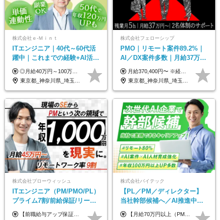
株式会社ｅ‐Ｍｉｎｔ
株式会社フェローシップ
ITエンジニア｜40代～60代活
PMO｜リモート案件89.2%｜
躍中｜これまでの経験+AI活用
AI／DX案件多数｜月給37万円
でスキルアップを支援｜残業
～｜300万円の年収UP事例有
◎月給40万円～100万円＋インセンティブ＋各種手当 ・年収120万〜300万円UPの実績も！ ・平均年収UP率は1.1～1.3倍 ・案件単価100%公開 × 単価連動の給与制度 ・能力等を考慮の上、決定いたします ※試用期間6ヵ月あり（待遇の変更はありません） ※固定残業代（月20～30時間・3万円～8万円）を含みます 《具体的には...》 ・案件単価65万円⇒年収約500万円 ・案件単価80万円⇒年収約600万円 ・案件単価120万円⇒年収約900万円 ＼ AIで生産性5倍になり給与UP ／ ◇案件単価100%公開 × 単価連動の給与制度 ◇年収120万〜300万UPの実績あり 「単価が上がれば、その分しっかり報われる」 そんなシンプルで納得できる評価制度です。 ⚫️年収300万円アップの実績も 参画する案件の単価を全て公開。 給与は単価に連動しているため納得感持って働くことが可能です。 過去には転職しただけで300万円以上アップした方もいます。 現場でAIを活用して成果を出して単価アップにつながったケースが多数！ ・AIツール利用料金全額負担 ・資格取得補助 ・月給保証制度 ・各種手当
月給370,400円〜 ※経験やスキルを考慮し、決定いたします ※上記金額には固定残業代（30時間分/70,400円～）を含みます。超過分は別途全額支給いたします ※試用期間6カ月あり（期間中の給与・待遇に差異はありません） ★想定年収4,444,800円～ ★50万円～300万円の年収UP事例があります！
月10h｜副業OK
｜PMO経験不問
東京都_神奈川県_埼玉県_千葉県_大阪府_愛知県_北海道_青森県_岩手県_宮城県_秋田県_山形県_福島県_茨城県_栃木県_群馬県_新潟県_山梨県_長野県_富山県_石川県_福井県_静岡県_岐阜県_三重県_兵庫県_京都府_滋賀県_奈良県_和歌山県_広島県_岡山県_鳥取県_島根県_山口県_徳島県_香川県_愛媛県_高知県_福岡県_熊本県_佐賀県_長崎県_大分県_宮崎県_鹿児島県_沖縄県
東京都_神奈川県_埼玉県_千葉県
株式会社ブローウィッシュ
株式会社バイテック
ITエンジニア（PM/PMO/PL）
【PL／PM／ディレクター】
プライム7割/前給保証/リーダ
当社幹部候補へ／AI推進中！
ー経験不問/30、40代活躍中/
目指せるAI人材／年収800万円
【前職給与アップ保証あり！ゆくゆくは年収800万以上も可能】 月給45万円～＋インセンティブ ※経験や適性を考慮の上、相談し決定します ※上記には固定残業代（20時間分/4万円～）が含まれます ※20時間を超過した場合は別途全額支給します ※試用期間（3ヶ月間）あり。給与・待遇に差異はございません それはより高度な案件にアサイン＆ 還元率が平均より高めのため、 これまでの給与から大幅にアップする人もいます。
【月給70万円以上（PM）／想定年収840万円以上】 ★詳しくは下記をご参照ください！ ■SE/PL/テスト計画以降などの上流フェーズ 月給53万円以上 ※想定年収636万円以上 ■PM/ディレクター（管理職・幹部候補） 月給70万円以上 ※想定年収840万円以上 ※単価の変動により給与も随時更新（完全単価連動型） ※育成枠については個人の経験・能力を考慮し決定 ※超過勤務については別途残業手当を支給 【固定残業代について】 なし（残業代は、実際の労働時間に応じて別途全額支給）
リモート9割
以上可／リモート80％