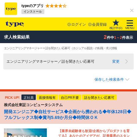
typeのアプリ
インストール
ログイン
会員登録
検討中(
0
)
MENU
2
求人検索結果
件中
1～2
件表示
エンジニアリングマネージャー × 話を聞きたい応募可（カジュアル面談）の転職・求人情報
エンジニアリングマネージャー／話を聞きたい応募可
変更
保存した検索条件
PICK UP!
正社員
面接情報有
自己PR不要
話を聞きたい応募可
株式会社東証コンピュータシステム
開発エンジニア◆自社サービス◆企画から携われる◆年休128日◆
フルフレックス制◆賞与5.69か月分◆時間休ＯＫ
【業界未経験者も歓迎/企画からプロダクトを育
てる】 あなたのアイデアが、証券業界のスタン