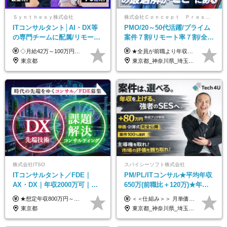
Ｓｙｎｔｈｅｓｙ株式会社
株式会社Ｃｏｎｃｅｐｔ Ｐｒｅｓｅｎｔｓ
ITコンサルタント│AI・DX等
PMO/20～50代活躍/プライム
の専門チームに配属/リモート
案件７割/リモート率７割/全員
×フレックス/Big4と同水準の
前職より年収UP/有給取得率
◇月給42万～100万円＋賞与年2回 └年収900～1600万円可能 ★☆年収例☆★ ◎37歳・元開発エンジニア └年収900万（2年後に年収150万UP実績） ◎40歳・元SierのPM └年収1400万（2年後に年収300万UP実績） ◎43歳・元コンサルタント └年収1600万（2年後に年収200万UP実績） ※経験・スキルを考慮し決定します ※試用期間3～6カ月あり（その間の待遇に差異はありません） 【固定残業代について】 なし（残業代は、実際の労働時間に応じて別途全額支給）
★全員が前職より年収UPを実現！ ★前職給与より120％アップ実績あり ★前職給与を最大限に考慮 ★入社4年目で年収800万円の社員も在籍！ 年俸420万円～960万円（1/12を毎月支給）＋インセンティブ＋各種手当 ※経験・スキルを考慮の上、決定します ※試用期間6ヶ月あり（期間中の給与、待遇に差異はありません） ※上記金額には固定残業代(月20時間／月5.6万円)を含みます ※超過分は別途全額支給します
給与・待遇
100%
東京都
東京都_神奈川県_埼玉県_千葉県
株式会社ITSO
スパイシーソフト株式会社
ITコンサルタント／FDE｜
PM/PL/ITコンサル★平均年収
AX・DX｜年収2000万可｜取
650万(前職比＋120万)★年間
引先の9割が大手企業｜残業月
休日132日★残業月平均7.4h★
★想定年収800万円～最大2000万円可 ★前職給与を考慮 ★ストックオプション付与あり（IPO間近） ★昇給制度あり ┗入社6カ月後に3％以上の昇給があります。その後、業績に合わせて適宜、昇給します。 月給66万円～166.6万円 ※経験、スキルにあわせて相談のうえ決定します。 ※残業手当は残業時間に応じて別途全額支給 ※試用期間6ヶ月（期間中、給与・待遇に差異はありません）
＜＜仕組み＞＞ 月単価に応じて会社HPで公開しているテーブルにもとづき毎月決定されます！ https://www.tech4u.dev/payroll ＜＜実績＞＞ PM/PL・ITコンサル職の平均年収実績：650万円 前職比平均：＋120万円 ＜＜PM/PL・ITコンサル案件＞＞ ・PMO／進捗・課題管理：600〜800万円 ・要件定義／業務改善支援：650〜850万円 ・開発PM／PL：750〜1000万円 ・インフラPM／PL：750〜1000万円 ・ITコンサル／導入支援：800〜1000万円 ＜＜リーダークラス＞＞ 還元率：85〜90％ ・月単価100万円 → 年収約960万円 ・月単価120万円 → 年収約1150万円 ・月単価140万円 → 年収約1300万円 ※単価・還元率はすべて公開 ※待機時も給与保証 ※還元率は他社にあわせ社保の会社負担分も含めています 月給25万円～67万円＋賞与年2回 ※上記には、30時間分（4万5千円～12万1千円）の固定残業代が含まれています。超過分は別途支給します。 ※試用期間中も給与、福利厚生に差異なし 【固定残業代について】 固定残業30時間分（45,000円～121,000円）を含む ※超過分は別途全額支給
10h｜リモート案件有
リモあり
東京都
東京都_神奈川県_埼玉県_千葉県_大阪府_愛知県_兵庫県_京都府_福岡県