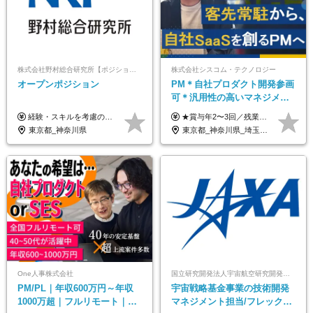
株式会社野村総合研究所【ポジションマッチ登録】
株式会社シスコム・テクノロジー
オープンポジション
PM＊自社プロダクト開発参画
可＊汎用性の高いマネジメン
トスキル＊年収1000万以上可
経験・スキルを考慮の上、決定します。
★賞与年2〜3回／残業代全額支給／子ども手当（月1万円）／誕生日手当（年1回1万円）★ ＜初年度の想定年収:600万円～800万円＞ 月給50万7000円～70万4000円＋賞与年2回＋決算賞与 ※経験・能力を考慮のうえ決定します。 ※専門性を高めながらチームを牽引する「プロジェクト推進力」を高く評価し、給与へダイレクトに反映します。 ※試用期間6ヶ月（待遇変動なし） 年収800万円以上も⽬指せます。 経験・スキル・前職給与を最大限に考慮し、 ご納得いただける条件を提示します。 【賞与】 年2〜3回支給（7月・12月＋業績により決算賞与） 当社では、目の前の案件による固定報酬だけが評価の全てではありません。 メンバー育成、現場でのポジション拡大、 ナレッジの共有、そして組織づくりへの参画など、 「会社への貢献度（ビジネスプロセス）」 を昇給・賞与へダイレクトに反映しています。 専門性を高める「技術」と、チームを前進させる「プロジェクト推進」。 この両輪を回すことで、確かなスキル成長と年収アップを同時に実現できる環境です。
東京都_神奈川県
東京都_神奈川県_埼玉県_千葉県
One人事株式会社
国立研究開発法人宇宙航空研究開発機構【JAXA】
PM/PL｜年収600万円～年収
宇宙戦略基金事業の技術開発
1000万超｜フルリモート｜
マネジメント担当/フレックス