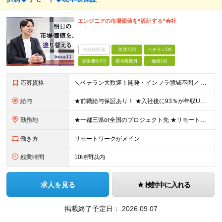
エンジニアの市場価値を“設計する”会社
未経験歓迎
学歴不問
ベテランOK
完全週休2日
賞与複数月
面接1回
応募資格
＼ベテラン大歓迎！開発・インフラ領域不問／ ■ITプロジェクトにおけるマネジメント経験、もしくはPM、PMOのご経験をお持ちの方 ■学歴不問 ～このような方にオススメです～ ・「人材育成・マネジメン
給与
★前職給与保証あり！ ★入社後に93％が年収UPを実現 ★平均年収は【103万円UP】を実現 ★入社後年収最大【156万円UP】 ■月給40万円～90万円+昇給2回+賞与2回+各種手当 ＜スキル/
勤務地
★一都三県or全国のプロジェクト先 ★リモート率85%＆フルリモート案件多数 ★転居を伴う転勤なし ★U・Iターンも歓迎！地方在住者の採用実績も多数あり ■本社 東京都渋谷区恵比寿西1-32-16
働き方
リモートワークがメイン
残業時間
10時間以内
求人を見る
検討中に入れる
掲載終了予定日：
2026.09.07