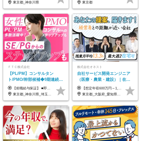
東京都_神奈川県
東京都
ＦＴＣ株式会社
株式会社オネスト
【PL/PM】コンサルタン
自社サービス開発エンジニア
ト/PMO/幹部候補◆9期連続大
（医療・農業・建設）｜在宅
幅増益！10期目の成長＋安定
あり｜残業月平均13.3h｜年収
【前職給与保証】 ■即戦力（経験目安5年以上）： 月給45万円～80万円 ■経験者（経験目安3年以上）： 月給40万円～60万円 ■ローキャリア（経験目安1年程度）： 月給35万円～40万円 ■未経験者： 月給30万円～35万円 ※上記金額には固定残業代30時間分 【未経験者5万5000円～7万3000円、 ローキャリア6万4000円～7万3000円、 経験者5万8000円～10万9000円、 即戦力8万2000円～14万5000円】を含みます。 ※30時間を超える場合は追加で全額支給します。 ※経験・能力・前職給与などを総合的に評価したうえでご納得いただけるよう個別決定。 未経験者の場合、前職給与とポテンシャルを査定のうえ決定いたします。 ※日本国内でのIT業界経験、または同等の実務経験と能力に応じて決定します。 ※前職給与は日本円かつ、日本国内での実績に基づき評価します。 【納得の評価システム】 ★クォーター毎に査定する評価制度導入！ 明確な評価基準で翌年度年収を上げましょう！ ★評価対象期間に在籍中のほとんどの社員が昇給し 年収アップを実現しています！ ★様々なインセンティブ制度を用意し多角的に正当評価しています！ ※試用期間6カ月（期間中の待遇等に差異なし）
【想定年収600万円～1,300万円】 ★賞与年2回＋勤務地手当＋残業手当（年平均残業時間にて算出）を含む ※基本給＋勤務地手当＋役職手当 ※勤務地手当：結婚の有無に関係なく、物価などの違いを考慮して全社員に支給されます 月給40万円～89万円 ＜各種手当＞ ■勤務地手当（東京2万円／月、大阪1万円／月、名古屋5000円／月） ■通勤手当（月額5万円まで） ■扶養手当（6,000円／扶養親族一人） ■役職手当（8,000円～15万円） ※残業代は1分単位で全額支給します ※経験やスキルを考慮し、当社規定により給与を決定します ※執行役員は年俸制となる場合があります
性【前給保証】
1000万可｜賞与年2回
東京都_神奈川県_埼玉県_千葉県
東京都_大阪府_愛知県_福岡県