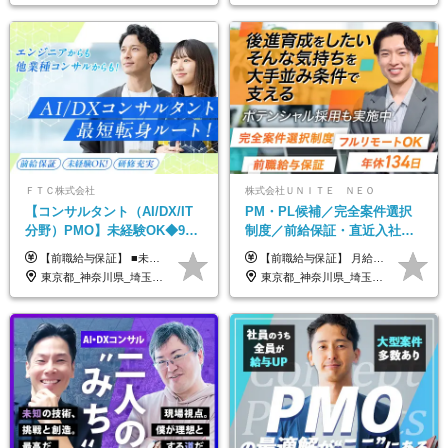
ＦＴＣ株式会社
株式会社ＵＮＩＴＥ ＮＥＯ
【コンサルタント（AI/DX/IT
PM・PL候補／完全案件選択
分野）PMO】未経験OK◆9期
制度／前給保証・直近入社メ
連続大幅増益！AI企業へ進化
ンバー平均108万円年収UP／
【前職給与保証】 ■未経験者： 月給30万円～35万円 ■ローキャリア（経験目安1年程度）： 月給35万円～40万円 ■経験者（経験目安3年以上）： 月給40万円～60万円 ■即戦力（経験目安5年以上）： 月給45万円～80万円 ※上記金額には固定残業代30時間分 【未経験者5万5000円～7万3000円、 ローキャリア6万4000円～7万3000円、 経験者5万8000円～10万9000円、 即戦力8万2000円～14万5000円】を含みます。 ※30時間を超える場合は追加で全額支給します。 ※経験・能力・前職給与などを総合的に評価したうえでご納得いただけるよう個別決定。 未経験者の場合、前職給与とポテンシャルを査定のうえ決定いたします。 ※日本国内でのIT業界経験、または同等の実務経験と能力に応じて決定します。 ※前職給与は日本円かつ、日本国内での実績に基づき評価します。 【納得の評価システム】 ★クォーター毎に査定する評価制度導入！ 明確な評価基準で翌年度年収を上げましょう！ ★評価対象期間に在籍中のほとんどの社員が昇給し 年収アップを実現しています！ ★様々なインセンティブ制度を用意し多角的に正当評価しています！ ※試用期間6カ月（期間中の待遇等に差異なし）
【前職給与保証】 月給35万円～70万円＋賞与年2回＋各種手当 ※前職の給与・スキル・経験を考慮の上、決定いたします。 ※月給には固定残業代（月30時間分／5万円～10万円）を含みます。超過分は別途全額支給いたします。 ＜月収例＞ ◇月収35万円＋決算賞与（最大2回）／経験2年 ◇月収39万円＋決算賞与（最大2回）／経験3年 ◇月収50万円＋決算賞与（最大2回）／経験5年 ＜経験別年収イメージ＞ ①想定年収550~650万円 ・PLまたはPM経験あり ・エンジニア経験3年以上 ②想定年収650~800万円 ・PL経験3年以上 ・PM経験あり ・エンジニア経験5年以上 ③想定年収800~900万円 ・PM経験3年以上 ・エンジニア経験5年以上 ④想定年収900万円以上 ・PL/PM経験 5年以上 ・要件定義からの上流工程経験 5年以上 ・開発経験10年以上で、プロジェクトの全工程を一人称で作業可能
中◆ポジション多数
プライム上場企業案件多数
東京都_神奈川県_埼玉県_千葉県
東京都_神奈川県_埼玉県_千葉県_大阪府_愛知県_北海道_青森県_岩手県_宮城県_秋田県_山形県_福島県_茨城県_栃木県_群馬県_新潟県_山梨県_長野県_富山県_石川県_福井県_静岡県_岐阜県_三重県_兵庫県_京都府_滋賀県_奈良県_和歌山県_広島県_岡山県_鳥取県_島根県_山口県_徳島県_香川県_愛媛県_高知県_福岡県_熊本県_佐賀県_長崎県_大分県_宮崎県_鹿児島県_沖縄県