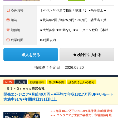
応募資格
【20代〜40代まで幅広く歓迎！】 ●高卒以上 ●貿易事務の実務経験 ●基本的なPCスキル（Word・Excel） ●英語での電話・Eメール対応ができる方 ★言われたことだけでなく、新しい知識を吸収
給与
★賞与年2回 月給25万円〜30万円＋諸手当＋賞与年2回＋臨時賞与 ※経験・能力を考慮の上、決定します。 ※残業代は別途全額支給します。 ※試用期間中の条件に差異はございません。
勤務地
★大阪募集 ★転勤なし ★U・Iターン歓迎 【本社】 大阪府大阪市東成区玉津1丁目7番17号 (変更の範囲)上記を除く当社関連勤務地
残業時間
10時間以内
求人を見る
検討中に入れる
掲載終了予定日：
2026.08.20
NEW
正社員
面接情報有
自己PR不要
話を聞きたい応募可
ＩＥ３－Ｇｒｏｕｐ株式会社
開発エンジニア■月給40万円～■平均で年収182.7万円UP■リモート
実施率91％■年間休⽇131⽇以上
＝＝年収182.7万円UP×100％案件選択×成長環境
＝＝ エンジニアが主役の会社で、市場価値を最