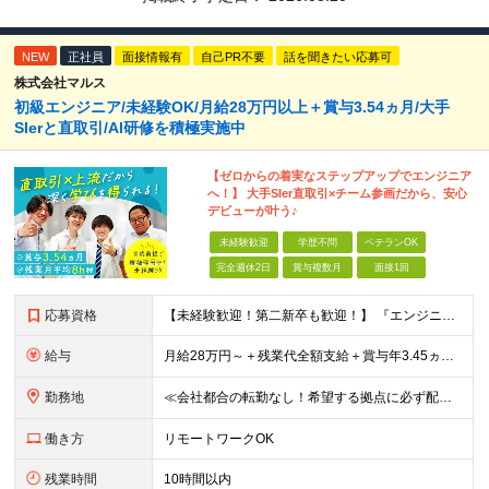
NEW
正社員
面接情報有
自己PR不要
話を聞きたい応募可
株式会社マルス
初級エンジニア/未経験OK/月給28万円以上＋賞与3.54ヵ月/大手
SIerと直取引/AI研修を積極実施中
【ゼロからの着実なステップアップでエンジニア
へ！】 大手SIer直取引×チーム参画だから、安心
デビューが叶う♪
未経験歓迎
学歴不問
ベテランOK
完全週休2日
賞与複数月
面接1回
応募資格
【未経験歓迎！第二新卒も歓迎！】 『エンジニアになりたい』意欲があれば歓迎です！ 以下のような方も尚歓迎です！ ・学生時代に情報系の学部で学んでいた方 ・ITスクールや独学でプログラミングを学んだこ
給与
月給28万円～＋残業代全額支給＋賞与年3.45ヵ月(東京) 月給25万円～＋残業代全額支給＋賞与年3.45ヵ月(新潟・長岡) 入社時想定年収： 392万円～ (東京) 350万円～ (新潟・長岡)
勤務地
≪会社都合の転勤なし！希望する拠点に必ず配属します。新潟Uターン・Iターン大歓迎！≫ 首都圏(東京、神奈川、千葉、埼玉)または新潟市、長岡市周辺のお客様先または各拠点での勤務となります。 ■東京支社
働き方
リモートワークOK
残業時間
10時間以内