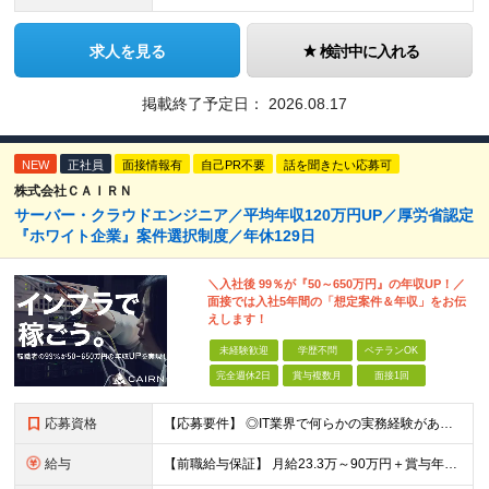
求人を見る
検討中に入れる
掲載終了予定日：
2026.08.17
NEW
正社員
面接情報有
自己PR不要
話を聞きたい応募可
株式会社ＣＡＩＲＮ
サーバー・クラウドエンジニア／平均年収120万円UP／厚労省認定
『ホワイト企業』案件選択制度／年休129日
＼入社後 99％が『50～650万円』の年収UP！／
面接では入社5年間の「想定案件＆年収」をお伝
えします！
未経験歓迎
学歴不問
ベテランOK
完全週休2日
賞与複数月
面接1回
応募資格
【応募要件】 ◎IT業界で何らかの実務経験がある方 └2～3ヶ月の実務経験のある方は歓迎します！ 例）PCキッティングやモバイル通信基地局の業務経験者など インフラエンジニアとして経験のある方は、
給与
【前職給与保証】 月給23.3万～90万円＋賞与年2回＋インセンティブ ★年収1000万円以上の実績あり！ ※上記月給には月20～30時間分（2万9,300円～21万7,900円）の固定残業代を含み