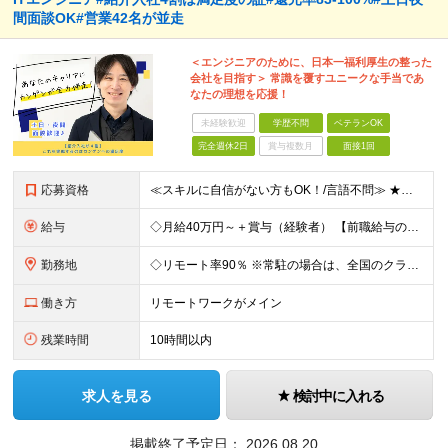
間面談OK#営業42名が並走
＜エンジニアのために、日本一福利厚生の整った
会社を目指す＞ 常識を覆すユニークな手当であ
なたの理想を応援！
未経験歓迎
学歴不問
ベテランOK
完全週休2日
賞与複数月
面接1回
応募資格
≪スキルに自信がない方もOK！/言語不問≫ ★第二新卒歓迎・ブランクがある方も歓迎！ ◆学歴不問 ◆微経験OK（何らかのエンジニア実務経験を1年以上お持ちの方） ＼エンジニアの皆様の不満を解決しま
給与
◇月給40万円～＋賞与（経験者） 【前職給与の総収入額を保証】 ※上記には固定残業代（30時間分／6万7000円～）が含まれています。超過分は時間外手当を別途支給。 ※試用期間3ヶ月（期間中は契約社員
勤務地
◇リモート率90％ ※常駐の場合は、全国のクライアント案件にアサイン予定（東京・神奈川・埼玉・千葉・愛知・大阪・福岡メイン） 【拠点】 ◆本社／東京都渋谷区道玄坂1丁目10番8号 渋谷道玄坂東急ビル
働き方
リモートワークがメイン
残業時間
10時間以内
求人を見る
検討中に入れる
掲載終了予定日：
2026.08.20