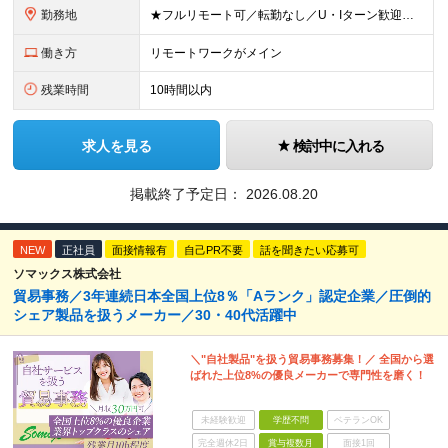
勤務地
★フルリモート可／転勤なし／U・Iターン歓迎★ ◎勤務地は相談の上、ご自宅近くに調整します！ 【勤務地】 本社、または東京／埼玉／千葉／神奈川／愛知／仙台のクライアント先 ◎完全在宅（フルリモート）
働き方
リモートワークがメイン
残業時間
10時間以内
求人を見る
検討中に入れる
掲載終了予定日：
2026.08.20
NEW
正社員
面接情報有
自己PR不要
話を聞きたい応募可
ソマックス株式会社
貿易事務／3年連続日本全国上位8％「Aランク」認定企業／圧倒的
シェア製品を扱うメーカー／30・40代活躍中
＼"自社製品"を扱う貿易事務募集！／ 全国から選
ばれた上位8%の優良メーカーで専門性を磨く！
未経験歓迎
学歴不問
ベテランOK
完全週休2日
賞与複数月
面接1回