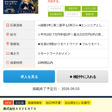
大化する。
未経験歓迎
学歴不問
ベテランOK
完全週休2日
賞与複数月
面接1回
応募資格
≪経験2年│第二新卒もOK◎≫ ■エンジニアとして実務経験をお持ちの方（2年以上） ■学歴不問 ＼意欲重視の採用です／ 「経歴に自信がない」という方も、 "今後挑戦したいこと""スキルアップしたいこ
給与
☆平均182.7万円年収UP！最大210万円UPの実績もあり ☆スキルにより月給100万円スタートも可能◎ 月給40万円～100万円＋決算賞与＋各種手当 ～給与イメージ～ ■経験2年以上…月給40
勤務地
★社員の9割がリモートワーク ★フルリモート案件もあり ★地方からの応募も歓迎！／転居を伴う転勤なし 東京23区を中心としたプロジェクト先での勤務です。 ～～～～～～～～～～～ 【東京⇒地方へUタ
働き方
リモートワークがメイン
残業時間
10時間以内
求人を見る
検討中に入れる
掲載終了予定日：
2026.09.03
NEW
正社員
面接情報有
自己PR不要
話を聞きたい応募可
株式会社ＡＳＶＥＮＴＯ