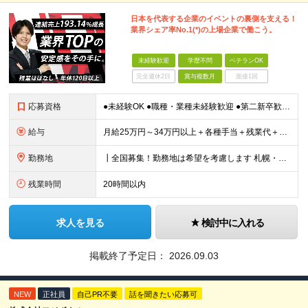
日本を代表する企業のイベントの裏側を支える！
業界シェア率No.1(*)の上場企業で働こう。
未経験歓迎
学歴不問
ベテランOK
完全週休2日
賞与複数月
面接1回
応募資格
●未経験OK ●職種・業種未経験歓迎 ●第二新卒歓迎 ●学歴不問 ＜こんな方におすすめ！＞ ◎ホテル・アパレル・携帯販売など接客経験を活かしたい ◎「今の会社、この先が見えない」と感じている ◎上場
給与
月給25万円～34万円以上＋各種手当＋残業代＋賞与年2回（昨年度2～4ヶ月分） 初年度想定年収：350万円～ ＜クラス・経験別の月給目安＞ ■メンバークラス：月給25万円以上 ■店長やSVなどのマネ
勤務地
┃全国募集！勤務地は希望を考慮します 札幌・仙台・東京・横浜・静岡・名古屋・大阪・京都・広島・福岡 募集 ※上記のほか、全国に拠点あり ※キャリアアップやキャリアシフトに伴う転勤も一部ありますが、基
残業時間
20時間以内
求人を見る
検討中に入れる
掲載終了予定日：
2026.09.03
NEW
正社員
自己PR不要
話を聞きたい応募可