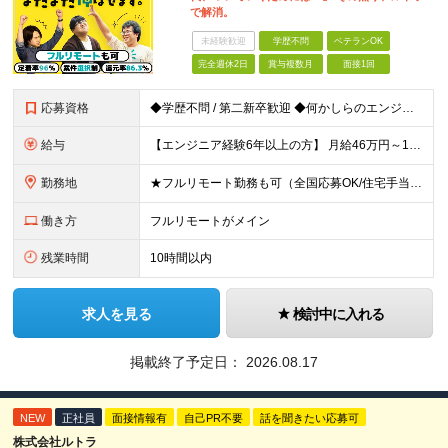
で解消。
未経験歓迎
学歴不問
ベテランOK
完全週休2日
賞与複数月
面接1回
応募資格
◆学歴不問 / 第二新卒歓迎 ◆何かしらのエンジニア経験をお持ちの方 （言語・期間・フェーズ不問） 経験浅めの方も遠慮なくご応募ください！ ■入社前Q＆A ────── ◎実力に見合った報酬が手に
給与
【エンジニア経験6年以上の方】 月給46万円～100万円（固定残業代含む） ※上記月給には月30時間分の固定残業代（月8万7,400円～月19万円）を含む。超過分は全額支給。 【エンジニア経験4年以
勤務地
★フルリモート勤務も可（全国応募OK/住宅手当を支給します） ※案件によって常駐が必要になる場合があります。 ※希望がない限り、転勤はありません ※U・Iターン歓迎 ★ルトラの社員は全国各地で活躍中
働き方
フルリモートがメイン
残業時間
10時間以内
求人を見る
検討中に入れる
掲載終了予定日：
2026.08.17
NEW
正社員
面接情報有
自己PR不要
話を聞きたい応募可
株式会社ルトラ