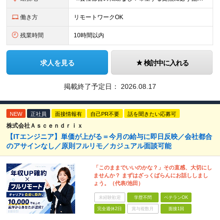
働き方
リモートワークOK
残業時間
10時間以内
求人を見る
検討中に入れる
掲載終了予定日：
2026.08.17
NEW
正社員
面接情報有
自己PR不要
話を聞きたい応募可
株式会社Ａｓｃｅｎｄｒｉｘ
【ITエンジニア】単価が上がる＝今月の給与に即日反映／会社都合
のアサインなし／原則フルリモ／カジュアル面談可能
「このままでいいのかな？」その直感、大切にし
ませんか？ まずはざっくばらんにお話ししまし
ょう。（代表/池田）
未経験歓迎
学歴不問
ベテランOK
完全週休2日
賞与複数月
面接1回