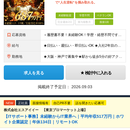
で“人生逆転”を掴み取れる。
未経験歓迎
学歴不問
ベテランOK
完全週休2日
賞与複数月
面接1回
応募資格
＜履歴書不要！未経験OK！学歴・経歴不問です＞ ◆スキル・資格は一切不要 ◆職種・業種未経験歓迎 ◆第二新卒・ブランク・社会人デビューOK ＜こんな方にピッタリ！＞ □収入もお休みも大切にしたい方
給与
★日払い・週払い・即日払いOK ★入社2年目の平均年収687万円 ★入社3年目で年収900万円の社員も在籍 ＼2つのコースから給与形態を選べます！／ 【1】安定収入をゲットしたい方向けコース 基本給
勤務地
★大阪・神戸で募集中★駅から徒歩5分の好アクセス ■新大阪事業所／大阪府大阪市東淀川区東中島4-11-6 ネオライフ新大阪ビル8F ■神戸事業所／兵庫県神戸市中央区多聞通4-4-13 歩11番館50
求人を見る
検討中に入れる
掲載終了予定日：
2026.09.03
NEW
正社員
面接情報有
自己PR不要
話を聞きたい応募可
株式会社エスアイイー 【東京プロマーケット上場】
【ITサポート事務】未経験からIT業界へ｜平均年収517万円｜ホワ
イト企業認定｜年休134日｜リモートOK