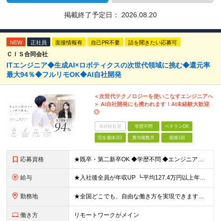
掲載終了予定日：
2026.08.20
NEW
正社員
面接情報有
自己PR不要
話を聞きたい応募可
ＣＩＳ合同会社
ITエンジニア◆生成AI×ロボティクスの次世代領域に挑む◆還元率
最大94％◆フルリモOK◆AI自社開発
＜次世代テクノロジーを使いこなすエンジニアへ
＞ AI自社開発にも携われます！AI未経験大歓迎
◎
未経験歓迎
学歴不問
ベテランOK
完全週休2日
賞与複数月
面接1回
応募資格
★既卒・第二新卒OK ◆学歴不問 ◆エンジニアとしての何かしらの実務経験が1年以上ある方 ※AI未経験者大歓迎 ★意欲重視の採用です！ 「経歴に自信がない」という方も、"今後挑戦したいこと""スキル
給与
★入社後全員が年収UP ┗平均127.4万円以上年収UP！ ┗最大390万円UPの実績もあり 月給35万円～100万円＋決算賞与＋各種手当 【 給与イメージ 】 ■経験1年以上…月給35万円～＋決
勤務地
★全国どこでも、自由な働き方を実現できます！ 全国のプロジェクト先やフルリモート環境での勤務も可能です。 ＼自由度の高い働き方、叶えます／ □フルリモートで働きたい □ハイブリットに働きたい □家庭
働き方
リモートワークがメイン