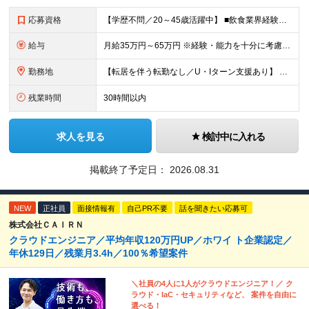
応募資格
【学歴不問／20～45歳活躍中】 ■飲食業界経験および販売／サービスの経験がある方を歓迎します 例えば「もっとこうすれば売れるのに」というアイデアを形にしたい方、経営陣に近いポジションでビジネスを
給与
月給35万円～65万円 ※経験・能力を十分に考慮し決定。 ※月給35万円～48万円までは非管理職となりますので、 上記月給には、月30時間分の固定残業代（61,620円～84,508円）および月10
勤務地
【転居を伴う転勤なし／U・Iターン支援あり】 本社（恵比寿）または当社が運営する東京都内の直営店舗での勤務 ※配属先は経験・希望・プロジェクト内容を踏まえて決定します。 ★社宅・引越支援制度あり（
残業時間
30時間以内
求人を見る
検討中に入れる
掲載終了予定日：
2026.08.31
NEW
正社員
面接情報有
自己PR不要
話を聞きたい応募可
株式会社ＣＡＩＲＮ
クラウドエンジニア／平均年収120万円UP／ホワイ ト企業認定／
年休129日／残業月3.4h／100％希望案件
＼社員の4人に1人がクラウドエンジニア！／ ク
ラウド・IaC・セキュリティなど、 案件を自由に
選べる！