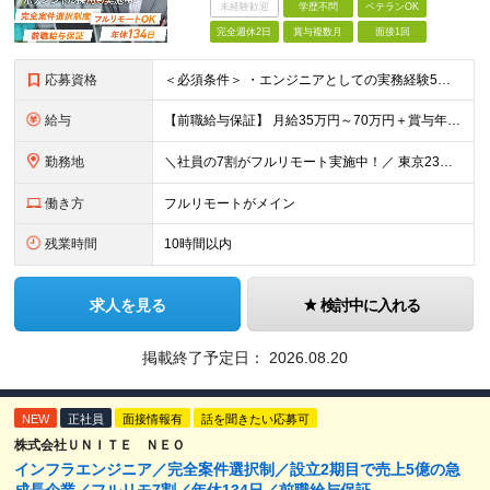
未経験歓迎
学歴不問
ベテランOK
完全週休2日
賞与複数月
面接1回
応募資格
＜必須条件＞ ・エンジニアとしての実務経験5年以上 ＜尚可条件＞ ・PM、PL経験 ・後輩指導やチームリーダーなど、何らかのリード経験 ※リーダー未経験の方のご応募も大歓迎です！ポテンシャル採用を
給与
【前職給与保証】 月給35万円～70万円＋賞与年2回＋各種手当 ※前職の給与・スキル・経験を考慮の上、決定いたします。 ※月給には固定残業代（月30時間分／5万円～10万円）を含みます。超過分は別途
勤務地
＼社員の7割がフルリモート実施中！／ 東京23区内など1都3県を中心としたプロジェクト先での勤務となります。 ※勤務地は希望を考慮します ≪本社≫ 東京都渋谷区恵比寿南1丁目3番7号 隅越ビル5階
働き方
フルリモートがメイン
残業時間
10時間以内
求人を見る
検討中に入れる
掲載終了予定日：
2026.08.20
NEW
正社員
面接情報有
話を聞きたい応募可
株式会社ＵＮＩＴＥ ＮＥＯ
インフラエンジニア／完全案件選択制／設立2期目で売上5億の急