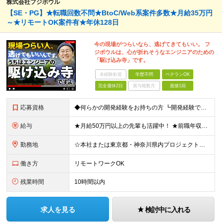
株式会社フジボウル
【SE・PG】★転職回数不問★BtoC/Web系案件多数★月給35万円
～★リモートOK案件有★年休128日
今の現場がつらいなら、逃げてきてもいい。 フ
ジボウルは、心が折れそうなエンジニアのための
「駆け込み寺」です。
未経験歓迎
学歴不問
ベテランOK
完全週休2日
賞与複数月
面接1回
応募資格
◆何らかの開発経験をお持ちの方 ┗開発経験ではなく、運用・保守経験があるという方も、お気軽にご応募ください！ ┗ブランク・転職回数は不問です！ ┗ネガティブな応募理由も歓迎です！ ※学歴不問 ☆活か
給与
★月給50万円以上の先輩も活躍中！ ★前職年収から80万円以上UP保証 月給35万円～ ※月給には固定残業代を含む(月20時間分/2万6000円～/超過分別途支給） ※残業がなくても上記支給(基本残
勤務地
☆本社または東京都・神奈川県内プロジェクト先での勤務となります ☆リモートワークOKの案件も多数あります(応相談) ☆転居を伴う転勤はありません ☆九州地方、北陸地方、北海道からの転職者も多数在籍！/
働き方
リモートワークOK
残業時間
10時間以内
求人を見る
検討中に入れる