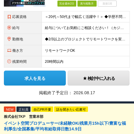
完全週休2日
賞与複数月
面接1回
応募資格
＜20代～50代まで幅広く活躍中！＞ ◆学歴不問 ◆何らかのインフラ関連の実務経験 ★経験年数不問/運用監視レベルも歓迎 ＜こんな方は大歓迎！＞ ◎今の収入に不満がある ◎もっと上流の案件で活躍した
給与
給与についてお気軽にご相談ください！（カジュアル面談可能） 月給35万円～＋各種手当＋賞与2回 ※固定残業代は、時間外労働の有無に関わらず40時間分を87,500円～支給 ※超過分は別途支給 ※試用
勤務地
◆2/3以上のプロジェクトでリモートワークを実施中！ ≪自社拠点≫ ・東京本社／東京都千代田区丸の内二丁目6番1号 丸の内パークビルディング6階 ・関西支社／⼤阪府⼤阪市中央区安⼟町2-3-13 ⼤
働き方
リモートワークOK
残業時間
20時間以内
求人を見る
検討中に入れる
掲載終了予定日：
2026.08.17
NEW
正社員
自己PR不要
話を聞きたい応募可
株式会社TKP 営業本部
イベント空間プロデューサー/未経験OK/残業月15h以下/豊富な福
利厚生/全国募集/平均有給取得日数14.9日