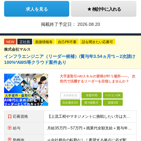
求人を見る
検討中に入れる
掲載終了予定日：
2026.08.20
NEW
正社員
面接情報有
自己PR不要
話を聞きたい応募可
株式会社マルス
インフラエンジニア（リーダー候補）/賞与年3.54ヵ月*1～2次請け
100%*AWS等クラウド案件あり
大手直取引×AIスキルの習得が叶う場所――。 次
世代で活躍するリーダーを目指しませんか？
未経験歓迎
学歴不問
ベテランOK
完全週休2日
賞与複数月
面接1回
応募資格
【上流工程やマネジメントに挑戦したい方は大歓迎です！】 ★インフラエンジニアとしての実務経験をお持ちの方 ★上記に加え、下記いずれかに該当する方 ・チームのリーダー／サブリーダーの経験をお持ちの方 ・
給与
月給35万円～57万円＋残業代全額支給＋賞与年3.45ヵ月(リーダー経験者) 月給32万円～43万円＋残業代全額支給＋賞与年3.45ヵ月(実務経験者) 入社時想定年収： 490万円～798万円(リー
勤務地
≪会社都合の転勤なし！希望する拠点に必ず配属します。新潟Uターン・Iターン大歓迎！≫ 首都圏(東京、神奈川、千葉、埼玉)または新潟市、長岡市周辺のお客様先または各拠点での勤務となります。 ■東京支社