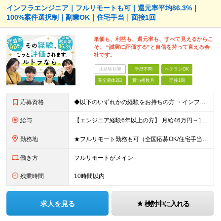
インフラエンジニア｜フルリモートも可｜還元率平均86.3%｜
100%案件選択制｜副業OK｜住宅手当｜面接1回
単価も、利益も、還元率も、すべて見えるからこ
そ、 “誠実に評価する”と自信を持って言える会
社です。
未経験歓迎
学歴不問
ベテランOK
完全週休2日
賞与複数月
面接1回
応募資格
◆以下のいずれかの経験をお持ちの方 ・インフラ設計・構築の実務経験（オンプレ/クラウドどちらもOK） ・クラウド環境下での運用保守に関する実務経験 ◆学歴不問 ＜こんな方は特に歓迎します＞ ◎これま
給与
【エンジニア経験6年以上の方】 月給46万円～100万円（固定残業代含む） ※上記月給には月30時間分の固定残業代（月8万7,400円～月19万円）を含む。超過分は全額支給。 【エンジニア経験4年以
勤務地
★フルリモート勤務も可（全国応募OK/住宅手当を支給します） ※案件によって常駐が必要になる場合があります。 ※希望がない限り、転勤はありません ※U・Iターン歓迎 ★ルトラの社員は全国各地で活躍中
働き方
フルリモートがメイン
残業時間
10時間以内
求人を見る
検討中に入れる