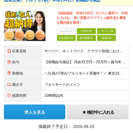
成長企業／フルリモ7割／年休134日／前職給与保証
【前給保証・年休134日】 やりたい案件で、年収
も上げる。 高い営業力でプライム案件含む豊富
な選択肢を実現！
未経験歓迎
学歴不問
ベテランOK
完全週休2日
賞与複数月
面接1回
応募資格
サーバー、ネットワーク、クラウド領域におけるインフラエンジニアとしての何らかの実務経験（年数不問） ※設計、構築、運用保守、監視等 少しでも実務経験があれば、まずは気軽にエントリーしてみてください！
給与
【前職給与保証】 月給35万円～70万円＋賞与年2回＋各種手当 ※前職の給与・スキル・経験を考慮の上、決定いたします。 ※月給には固定残業代（月30時間分／5万円～10万円）を含みます。超過分は別途
勤務地
＼社員の7割がフルリモート実施中！／ 東京23区内など1都3県を中心としたプロジェクト先での勤務となります。 ※勤務地は希望を考慮します ≪本社≫ 東京都渋谷区恵比寿南1丁目3番7号 隅越ビル5階
働き方
フルリモートがメイン
残業時間
10時間以内
求人を見る
検討中に入れる
掲載終了予定日：
2026.08.20