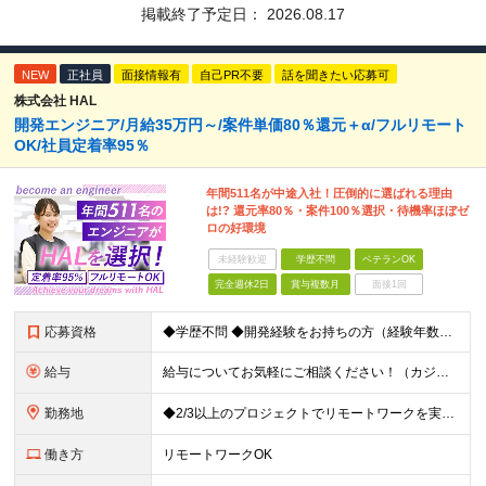
掲載終了予定日：
2026.08.17
NEW
正社員
面接情報有
自己PR不要
話を聞きたい応募可
株式会社 HAL
開発エンジニア/月給35万円～/案件単価80％還元＋α/フルリモート
OK/社員定着率95％
年間511名が中途入社！圧倒的に選ばれる理由
は!? 還元率80％・案件100％選択・待機率ほぼゼ
ロの好環境
未経験歓迎
学歴不問
ベテランOK
完全週休2日
賞与複数月
面接1回
応募資格
◆学歴不問 ◆開発経験をお持ちの方（経験年数不問） ＜こんな方は大歓迎！＞ ◎今の収入をもっと増やしたい ◎もっと上流の案件で活躍したい ◎将来のキャリアにつながる案件に携わりたい ◎自分のやりたい
給与
給与についてお気軽にご相談ください！（カジュアル面談可能） 月給35万円～＋各種手当＋賞与2回 ※固定残業代は、時間外労働の有無に関わらず40時間分を87,500円～支給 ※超過分は別途支給 ※試用
勤務地
◆2/3以上のプロジェクトでリモートワークを実施中！ ≪自社拠点≫ ・東京本社／東京都千代田区丸の内二丁目6番1号 丸の内パークビルディング6階 ・関西支社／⼤阪府⼤阪市中央区安⼟町2-3-13 ⼤
働き方
リモートワークOK