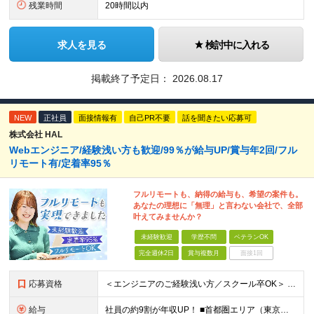
残業時間
20時間以内
求人を見る
検討中に入れる
掲載終了予定日：
2026.08.17
NEW
正社員
面接情報有
自己PR不要
話を聞きたい応募可
株式会社 HAL
Webエンジニア/経験浅い方も歓迎/99％が給与UP/賞与年2回/フル
リモート有/定着率95％
フルリモートも、納得の給与も、希望の案件も。
あなたの理想に「無理」と言わない会社で、全部
叶えてみませんか？
未経験歓迎
学歴不問
ベテランOK
完全週休2日
賞与複数月
面接1回
応募資格
＜エンジニアのご経験浅い方／スクール卒OK＞ ◆学歴不問 ◆未経験OK ＜こんな方は大歓迎！＞ ◎今の収入に不満がある方 ◎新しい言語・スキルに挑戦したい方 ◎腰を据えて活躍したい方 ◎頑張りを評価
給与
社員の約9割が年収UP！ ■首都圏エリア（東京、神奈川、千葉、埼玉勤務） 月給25万円～26万円（固定残業代含む） ※固定残業代は、時間外労働の有無に関わらず17時間分を30,000円～31,200