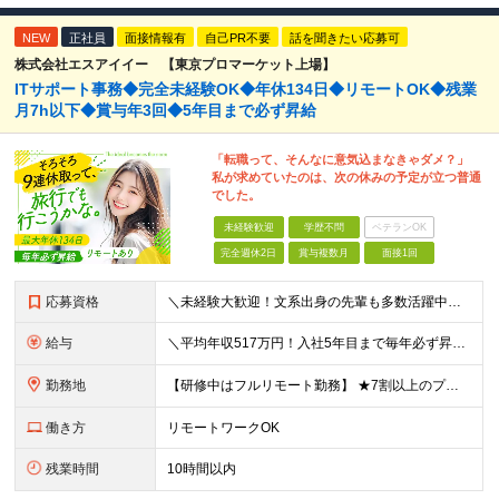
NEW
正社員
面接情報有
自己PR不要
話を聞きたい応募可
株式会社エスアイイー 【東京プロマーケット上場】
ITサポート事務◆完全未経験OK◆年休134日◆リモートOK◆残業
月7h以下◆賞与年3回◆5年目まで必ず昇給
「転職って、そんなに意気込まなきゃダメ？」
私が求めていたのは、次の休みの予定が立つ普通
でした。
未経験歓迎
学歴不問
ベテランOK
完全週休2日
賞与複数月
面接1回
応募資格
＼未経験大歓迎！文系出身の先輩も多数活躍中／ ◆PCスキルに自信のない方も歓迎 ◆完全未経験OK ◆社会人デビューもOK ◆学歴不問 ＊*こんなアナタにオススメです*＊ ◇事務職に興味があるが、給与
給与
＼平均年収517万円！入社5年目まで毎年必ず昇給／ ■賞与年3回 ■年収800万円以上も可 ■入社3年以上の平均年収469.2万円 月給23万2000円以上＋賞与年3回＋各種手当 ☆入社5年目まで最
勤務地
【研修中はフルリモート勤務】 ★7割以上のプロジェクトでリモートワークを導入 ★一都三県のプロジェクト先 ★転居を伴う転勤なし ＜プロジェクト先＞ 東京・神奈川・千葉・埼玉でのプロジェクト先にて勤務
働き方
リモートワークOK
残業時間
10時間以内