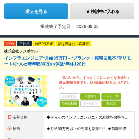
求人を見る
検討中に入れる
掲載終了予定日：
2026.09.03
NEW
正社員
自己PR不要
話を聞きたい応募可
株式会社フジボウル
インフラエンジニア*月給35万円～*ブランク・転職回数不問*リモ
ート可*入社時年収80万up保証*年休128日
「気づいたら、ずっとここにいたくなる会社」
還元率80％超でも、結局1番の魅力は“人”でし
た。
未経験歓迎
学歴不問
ベテランOK
完全週休2日
賞与複数月
面接1回
応募資格
◆何らかのインフラエンジニアの経験をお持ちの方 ┗設計・構築経験だけではなく、運用・保守経験があるという方も、お気軽にご応募ください！ ┗ブランク・転職回数は不問です！ ┗ネガティブな応募理由も歓迎で
給与
★月給50万円以上の先輩も活躍中！ ★前職年収から80万円以上UP保証 月給35万円～ ※月給には固定残業代を含む(月20時間分/2万6000円～/超過分別途支給） ※残業がなくても上記支給(基本残