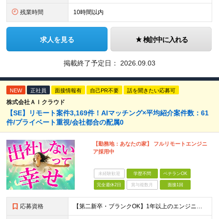
残業時間
10時間以内
求人を見る
検討中に入れる
掲載終了予定日：
2026.09.03
NEW
正社員
面接情報有
自己PR不要
話を聞きたい応募可
株式会社ＡＩクラウド
【SE】リモート案件3,169件！AIマッチング×平均紹介案件数：61
件/プライベート重視/会社都合の配属0
【勤務地：あなたの家】 フルリモートエンジニ
ア採用中
未経験歓迎
学歴不問
ベテランOK
完全週休2日
賞与複数月
面接1回
応募資格
【第二新卒・ブランクOK】1年以上のエンジニア経験がある方(開発・インフラ・工程・言語一切不問） 文理・学歴不問 【歓迎条件】 ◆AI・クラウド案件に参画したい方 ◆下流工程から上流工程へステップア