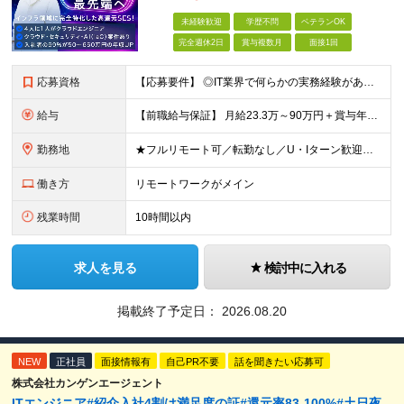
未経験歓迎
学歴不問
ベテランOK
完全週休2日
賞与複数月
面接1回
応募資格
【応募要件】 ◎IT業界で何らかの実務経験がある方 └2～3ヶ月の実務経験のある方は歓迎します！ 例）PCキッティングやモバイル通信基地局の業務経験者など インフラエンジニアとして経験のある方は、
給与
【前職給与保証】 月給23.3万～90万円＋賞与年2回＋インセンティブ ★年収1000万円以上の実績あり！ ※上記月給には月20～30時間分（2万9,300円～21万7,900円）の固定残業代を含み
勤務地
★フルリモート可／転勤なし／U・Iターン歓迎★ ◎勤務地は相談の上、ご自宅近くに調整します！ 【勤務地】 本社、または東京／埼玉／千葉／神奈川／愛知／仙台のクライアント先 ◎完全在宅（フルリモート）
働き方
リモートワークがメイン
残業時間
10時間以内
求人を見る
検討中に入れる
掲載終了予定日：
2026.08.20
NEW
正社員
面接情報有
自己PR不要
話を聞きたい応募可
株式会社カンゲンエージェント
ITエンジニア#紹介入社4割は満足度の証#還元率83-100%#土日夜