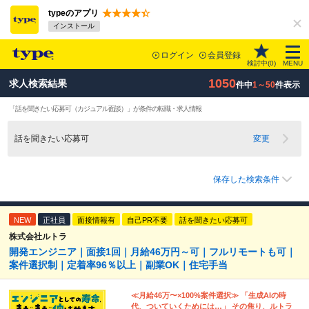
typeのアプリ
インストール
ログイン
会員登録
検討中(
0
)
MENU
1050
求人検索結果
件中
1～50
件表示
「話を聞きたい応募可（カジュアル面談）」が条件の転職・求人情報
話を聞きたい応募可
変更
保存した検索条件
NEW
正社員
面接情報有
自己PR不要
話を聞きたい応募可
株式会社ルトラ
開発エンジニア｜面接1回｜月給46万円～可｜フルリモートも可｜
案件選択制｜定着率96％以上｜副業OK｜住宅手当
≪月給46万〜×100%案件選択≫ 「生成AIの時
代、ついていくためには…」 その焦り、ルトラ