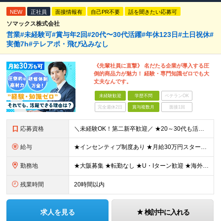
NEW
正社員
面接情報有
自己PR不要
話を聞きたい応募可
ソマックス株式会社
営業#未経験可#賞与年2回#20代〜30代活躍#年休123日#土日祝休#
実働7h#テレアポ・飛び込みなし
《先輩社員に直撃》 名だたる企業が導入する圧
倒的商品力が魅力！ 経験・専門知識ゼロでも大
丈夫なんです。
未経験歓迎
学歴不問
ベテランOK
完全週休2日
賞与複数月
面接1回
応募資格
＼未経験OK！第二新卒歓迎／ ★20～30代も活躍中です！ ◆学歴不問 ◆普通自動車の運転免許をお持ちの方（AT可） ＼未経験スタートでも安心！／ 業界トップクラスの実績と信頼を誇ることから お客
給与
★インセンティブ制度あり ★月給30万円スタートも可 月給23万円～30万円＋諸手当＋賞与 ※経験・スキルを考慮の上、決定します ※試用期間6ヶ月間あり（期間中の条件に差異はありません） ※残業代
勤務地
★大阪募集 ★転勤なし ★U・Iターン歓迎 ★海外出張もあり ※本人の希望を最大限に考慮 ┗韓国やタイ、マレーシア、アメリカなどなど…様々な国に行けるチャンス！ 【本社】 大阪府大阪市東成区玉津1丁
残業時間
20時間以内
求人を見る
検討中に入れる