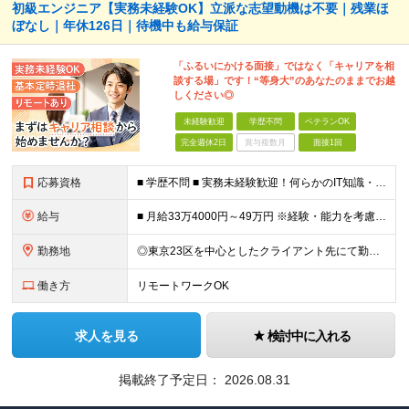
初級エンジニア【実務未経験OK】立派な志望動機は不要｜残業ほ
ぼなし｜年休126日｜待機中も給与保証
「ふるいにかける面接」ではなく「キャリアを相
談する場」です！“等身大”のあなたのままでお越
しください◎
未経験歓迎
学歴不問
ベテランOK
完全週休2日
賞与複数月
面接1回
応募資格
■ 学歴不問 ■ 実務未経験歓迎！何らかのIT知識・学習経験をお持ちの方 （独学、ITスクール卒業生、少しだけ実務経験がある等、経験の浅い方も大歓迎です！） ＼こんな方にピッタリの環境です／ ◎面接
給与
■ 月給33万4000円～49万円 ※経験・能力を考慮して優遇します。 ※上記には固定残業代（月30時間分・6万3500円～9万3100円）を含みます。超過分は全額支給。 ※待機期間中全額給与を保証
勤務地
◎東京23区を中心としたクライアント先にて勤務いただきます（転居を伴う転勤なし） ◎在宅勤務も活用できます ■ 本社 東京都江戸川区南葛西3-5-3-402 (変更の範囲)上記を除く当社関連勤務地
働き方
リモートワークOK
求人を見る
検討中に入れる
掲載終了予定日：
2026.08.31