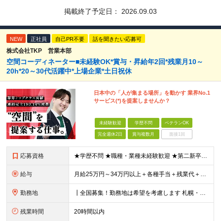
掲載終了予定日：
2026.09.03
NEW
正社員
自己PR不要
話を聞きたい応募可
株式会社TKP 営業本部
空間コーディネーター■未経験OK*賞与・昇給年2回*残業月10～
20h*20～30代活躍中*上場企業*土日祝休
日本中の「人が集まる場所」を動かす 業界No.1
サービス(*)を提案しませんか？
未経験歓迎
学歴不問
ベテランOK
完全週休2日
賞与複数月
面接1回
応募資格
★学歴不問 ★職種・業種未経験歓迎 ★第二新卒歓迎 ＜こんな方にオススメ＞ ◎一つの商材ではなく、幅広い提案で勝負したい ◎成長企業でスケールの大きい仕事に挑戦したい ◎実力を評価されたい＆腰を据え
給与
月給25万円～34万円以上＋各種手当＋残業代＋賞与年2回 初年度想定年収：348万円～ ※経験・能力を考慮のうえ優遇します。 ※上記にはエリア給（10,000円～15,000円）、見込み残業代（20
勤務地
┃全国募集！勤務地は希望を考慮します 札幌・仙台・東京・横浜・金沢・名古屋・大阪・京都・広島・福岡 募集 ※上記のほか、全国に拠点あり ※キャリアアップやキャリアシフトに伴う転勤も一部ありますが、基
残業時間
20時間以内