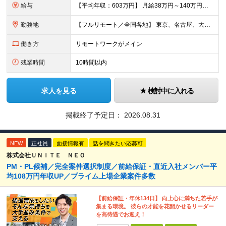
給与
【平均年収：603万円】 月給38万円～140万円＋諸手当（経験者） 【平均年収603万円】 ※案件の契約内容や昇給額などはすべて開示します。 ※経験や能力を考慮し決定します。 ※月給には固定残業
勤務地
【フルリモート／全国各地】 東京、名古屋、大阪、福岡を中心とした全国のプロジェクトにアサイン。 ※プロジェクトは完全選択制です。 ※フルリモート、ハイブリッド型、常駐案件から自由に選択可能です。 ※転
働き方
リモートワークがメイン
残業時間
10時間以内
求人を見る
検討中に入れる
掲載終了予定日：
2026.08.31
NEW
正社員
面接情報有
話を聞きたい応募可
株式会社ＵＮＩＴＥ ＮＥＯ
PM・PL候補／完全案件選択制度／前給保証・直近入社メンバー平
均108万円年収UP／プライム上場企業案件多数
【前給保証・年休134日】 向上心に満ちた若手が
集まる環境。 彼らの才能を花開かせるリーダー
を高待遇でお迎え！