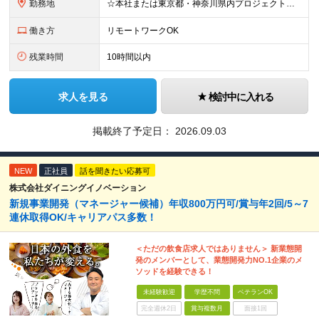
勤務地
☆本社または東京都・神奈川県内プロジェクト先での勤務となります ☆リモートワークOKの案件も多数あります(応相談) ☆転居を伴う転勤はありません ☆九州地方、北陸地方、北海道からの転職者も多数在籍！/
働き方
リモートワークOK
残業時間
10時間以内
求人を見る
検討中に入れる
掲載終了予定日：
2026.09.03
NEW
正社員
話を聞きたい応募可
株式会社ダイニングイノベーション
新規事業開発（マネージャー候補）年収800万円可/賞与年2回/5～7
連休取得OK/キャリアパス多数！
＜ただの飲食店求人ではありません＞ 新業態開
発のメンバーとして、業態開発力NO.1企業のメ
ソッドを経験できる！
未経験歓迎
学歴不問
ベテランOK
完全週休2日
賞与複数月
面接1回