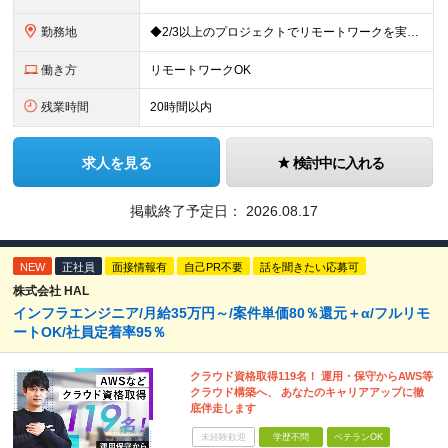
勤務地
◆2/3以上のプロジェクトでリモートワークを実施中！ ≪自社拠点≫ ・東京本社／東京都千代田区丸の内二丁目6番1号 丸の内パークビルディング6階 ・関西支社／⼤阪府⼤阪市中央区安⼟町2-3-13 ⼤
働き方
リモートワークOK
残業時間
20時間以内
求人を見る
検討中に入れる
掲載終了予定日：
2026.08.17
NEW
正社員
面接情報有
自己PR不要
話を聞きたい応募可
株式会社 HAL
インフラエンジニア/月給35万円～/案件単価80％還元＋α/フルリモ
ートOK/社員定着率95％
クラウド資格取得119名！ 運用・保守からAWS等
クラウド構築へ、 あなたのキャリアアップに徹
底伴走します
未経験歓迎
学歴不問
ベテランOK