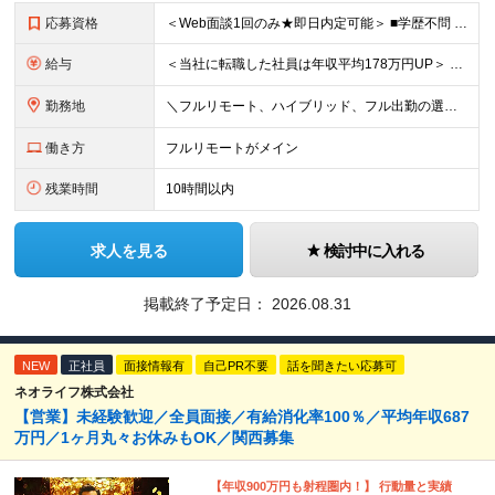
応募資格
＜Web面談1回のみ★即日内定可能＞ ■学歴不問 ■エンジニアとしての実務経験1年以上 （開発・インフラ・技術・工程など不問）
給与
＜当社に転職した社員は年収平均178万円UP＞ 月給45万円～120万円＋賞与＋各手当 ※経験・能力などを考慮の上、決定します ※案件の契約内容（月単金など）や昇給、賞与額はすべてシステム上で開示し
勤務地
＼フルリモート、ハイブリッド、フル出勤の選択可＆帰社日なし／ 【下記エリアを中心とするクライアント先または自宅にて勤務】 ■首都圏：東京・埼玉・千葉・神奈川 ■関西：大阪・兵庫・京都・滋賀・奈良・和
働き方
フルリモートがメイン
残業時間
10時間以内
求人を見る
検討中に入れる
掲載終了予定日：
2026.08.31
NEW
正社員
面接情報有
自己PR不要
話を聞きたい応募可
ネオライフ株式会社
【営業】未経験歓迎／全員面接／有給消化率100％／平均年収687
万円／1ヶ月丸々お休みもOK／関西募集
【年収900万円も射程圏内！】 行動量と実績