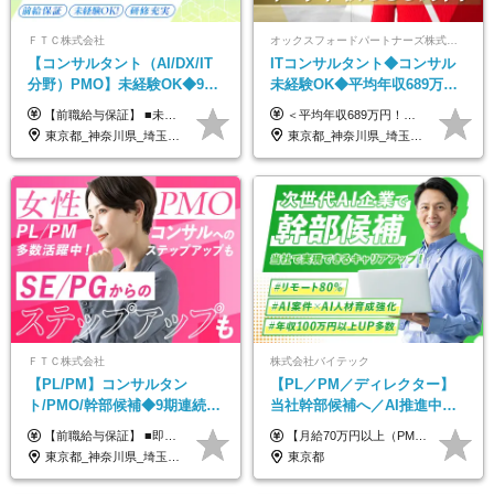
ＦＴＣ株式会社
オックスフォードパートナーズ株式会社
【コンサルタント（AI/DX/IT
ITコンサルタント◆コンサル
分野）PMO】未経験OK◆9期
未経験OK◆平均年収689万円
連続大幅増益！AI企業へ進化
◆業界屈指の営業力でサポー
【前職給与保証】 ■未経験者： 月給30万円～35万円 ■ローキャリア（経験目安1年程度）： 月給35万円～40万円 ■経験者（経験目安3年以上）： 月給40万円～60万円 ■即戦力（経験目安5年以上）： 月給45万円～80万円 ※上記金額には固定残業代30時間分 【未経験者5万5000円～7万3000円、 ローキャリア6万4000円～7万3000円、 経験者5万8000円～10万9000円、 即戦力8万2000円～14万5000円】を含みます。 ※30時間を超える場合は追加で全額支給します。 ※経験・能力・前職給与などを総合的に評価したうえでご納得いただけるよう個別決定。 未経験者の場合、前職給与とポテンシャルを査定のうえ決定いたします。 ※日本国内でのIT業界経験、または同等の実務経験と能力に応じて決定します。 ※前職給与は日本円かつ、日本国内での実績に基づき評価します。 【納得の評価システム】 ★クォーター毎に査定する評価制度導入！ 明確な評価基準で翌年度年収を上げましょう！ ★評価対象期間に在籍中のほとんどの社員が昇給し 年収アップを実現しています！ ★様々なインセンティブ制度を用意し多角的に正当評価しています！ ※試用期間6カ月（期間中の待遇等に差異なし）
＜平均年収689万円！！＞ ☆前給保証以上☆案件待機期間も給与保証あり☆ 月給40万円～150万円（固定残業代含む） ※経験や能力を考慮し決定します ※試用期間6ヶ月あり。条件や待遇に差異はありません ※上記には固定残業代（30時間分／7万6000円～）が含まれています。 ※超過分は時間外手当を別途支給。 【実際の給与例】 野原さん（35歳）※前職年収480万円 （Java／C#エンジニア ⇒ 業務系システム開発 ⇒ 要件定義・業務分析 ⇒ ITコンサル案件へ参画） ▼620万円（入社初年度） ・Web系業務システム開発（Java、C#） ・ 顧客折衝や開発チームとの調整 ・ 既存システムの改修・機能追加案件に従事 ▼780万円（入社2年目） ・ 金融機関向け業務系システムの要件定義・設計補助 ・ 開発チームと連携した業務分析・課題整理 ・小規模PMO支援案件への参画 ▼1,090万円（入社3年目） ・ 大手企業向けIT戦略・業務改革プロジェクトに参画 ・コンサルタントとして要件定義・業務改善提案・ベンダー調整を担当 ・ PMO／部分的PM業務も兼務し、上流工程での裁量を拡大
中◆ポジション多数
ト◆フルリモート可
東京都_神奈川県_埼玉県_千葉県
東京都_神奈川県_埼玉県_千葉県_大阪府_愛知県_北海道_青森県_岩手県_宮城県_秋田県_山形県_福島県_茨城県_栃木県_群馬県_新潟県_山梨県_長野県_富山県_石川県_福井県_静岡県_岐阜県_三重県_兵庫県_京都府_滋賀県_奈良県_和歌山県_広島県_岡山県_鳥取県_島根県_山口県_徳島県_香川県_愛媛県_高知県_福岡県_熊本県_佐賀県_長崎県_大分県_宮崎県_鹿児島県_沖縄県
ＦＴＣ株式会社
株式会社バイテック
【PL/PM】コンサルタン
【PL／PM／ディレクター】
ト/PMO/幹部候補◆9期連続大
当社幹部候補へ／AI推進中！
幅増益！10期目の成長＋安定
目指せるAI人材／年収800万円
【前職給与保証】 ■即戦力（経験目安5年以上）： 月給45万円～80万円 ■経験者（経験目安3年以上）： 月給40万円～60万円 ■ローキャリア（経験目安1年程度）： 月給35万円～40万円 ■未経験者： 月給30万円～35万円 ※上記金額には固定残業代30時間分 【未経験者5万5000円～7万3000円、 ローキャリア6万4000円～7万3000円、 経験者5万8000円～10万9000円、 即戦力8万2000円～14万5000円】を含みます。 ※30時間を超える場合は追加で全額支給します。 ※経験・能力・前職給与などを総合的に評価したうえでご納得いただけるよう個別決定。 未経験者の場合、前職給与とポテンシャルを査定のうえ決定いたします。 ※日本国内でのIT業界経験、または同等の実務経験と能力に応じて決定します。 ※前職給与は日本円かつ、日本国内での実績に基づき評価します。 【納得の評価システム】 ★クォーター毎に査定する評価制度導入！ 明確な評価基準で翌年度年収を上げましょう！ ★評価対象期間に在籍中のほとんどの社員が昇給し 年収アップを実現しています！ ★様々なインセンティブ制度を用意し多角的に正当評価しています！ ※試用期間6カ月（期間中の待遇等に差異なし）
【月給70万円以上（PM）／想定年収840万円以上】 ★詳しくは下記をご参照ください！ ■SE/PL/テスト計画以降などの上流フェーズ 月給53万円以上 ※想定年収636万円以上 ■PM/ディレクター（管理職・幹部候補） 月給70万円以上 ※想定年収840万円以上 ※単価の変動により給与も随時更新（完全単価連動型） ※育成枠については個人の経験・能力を考慮し決定 ※超過勤務については別途残業手当を支給 【固定残業代について】 なし（残業代は、実際の労働時間に応じて別途全額支給）
性【前給保証】
以上可／リモート80％
東京都_神奈川県_埼玉県_千葉県
東京都