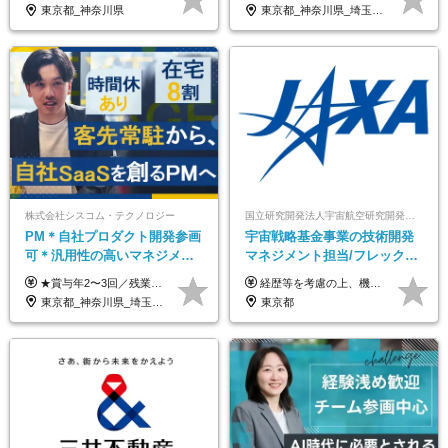
社サービス
東京都_神奈川県
東京都_神奈川県_埼玉県_千葉県_大阪府_愛知県_北海道_青森県_岩手県_宮城県_秋田県_山形県_福島県_茨城県_栃木県_群馬県_新潟県_山梨県_長野県_富山県_石川県_福井県_静岡県_岐阜県_三重県_兵庫県_京都府_滋賀県_奈良県_和歌山県_広島県_岡山県_鳥取県_島根県_山口県_徳島県_香川県_愛媛県_高知県_福岡県_熊本県_佐賀県_長崎県_大分県_宮崎県_鹿児島県_沖縄県
株式会社シスコム・テクノロジー
国立研究開発法人宇宙航空研究開発機構【JAXA】
PM＊自社プロダクト開発参画
宇宙戦略基金事業の技術開発
可＊汎用性の高いマネジメン
マネジメント担当/フレックス
トスキル＊年収1000万以上可
制/リモート活用/異業種出身者
★賞与年2〜3回／残業代全額支給／子ども手当（月1万円）／誕生日手当（年1回1万円）★ ＜初年度の想定年収:600万円～800万円＞ 月給50万7000円～70万4000円＋賞与年2回＋決算賞与 ※経験・能力を考慮のうえ決定します。 ※専門性を高めながらチームを牽引する「プロジェクト推進力」を高く評価し、給与へダイレクトに反映します。 ※試用期間6ヶ月（待遇変動なし） 年収800万円以上も⽬指せます。 経験・スキル・前職給与を最大限に考慮し、 ご納得いただける条件を提示します。 【賞与】 年2〜3回支給（7月・12月＋業績により決算賞与） 当社では、目の前の案件による固定報酬だけが評価の全てではありません。 メンバー育成、現場でのポジション拡大、 ナレッジの共有、そして組織づくりへの参画など、 「会社への貢献度（ビジネスプロセス）」 を昇給・賞与へダイレクトに反映しています。 専門性を高める「技術」と、チームを前進させる「プロジェクト推進」。 この両輪を回すことで、確かなスキル成長と年収アップを同時に実現できる環境です。
経歴等を考慮の上、機構の規定により決定します。 ＜大学卒業後、正規社員として民間企業に3年勤務した場合＞ ・月給30万円以上 ・年収470万円以上 年収概算を試算する場合は以下をご確認ください。 https://www.jaxa.jp/about/employ/trial_j.html ■昇給年1回、賞与年2回 ■諸手当（住居手当、通勤手当他） ■退職金制度あり ※年収470万円～ ※超過勤務分は別途支給します。 ※6ヶ月の試用期間あり。その間の待遇・給与に差異はありません。
歓迎/国家プロジェクト
東京都_神奈川県_埼玉県_千葉県
東京都