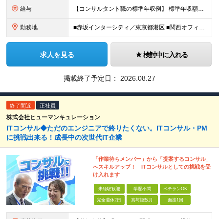
給与
【コンサルタント職の標準年収例】 標準年収額：6,630,000円（個人/法人業績賞与および各種手当を含んだ場合の理論値） 年額基本給：4,800,000円、月額基本給：400,000円（年額基本給1
勤務地
■赤坂インターシティ／東京都港区 ■関西オフィス／大阪府大阪市北区 ■アクセンチュア・イノベーションセンター北海道／北海道札幌市 ■アクセンチュア・アドバンスト・テクノロジーセンター仙台／宮城県仙台市
求人を見る
検討中に入れる
掲載終了予定日：
2026.08.27
終了間近
正社員
株式会社ヒューマンキュレーション
ITコンサル◆ただのエンジニアで終りたくない。ITコンサル・PM
に挑戦出来る！成長中の次世代IT企業
「作業待ちメンバー」から「提案するコンサル」
へスキルアップ！ ITコンサルとしての挑戦を受
け入れます
未経験歓迎
学歴不問
ベテランOK
完全週休2日
賞与複数月
面接1回