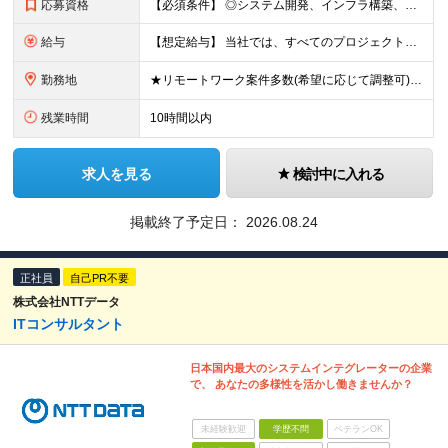
応募資格
【必須条件】 ◎システム開発、インフラ構築、運用保守など、いずれかのIT実務経験（1年以上） ※言語・環境不問（Java／C#／Python／AWS／Azureなど歓迎） ◎（IT業界、プ
給与
【想定給与】 当社では、すべてのプロジェクトで受注単価を完全開示。 給与はその単価に連動し、還元率は80％以上を保証しています。 経験・スキル・貢献度に応じて報酬を正当に評価し、前職年収の
勤務地
★リモートワーク案件多数(希望に応じて調整可) ★勤務地は希望を考慮します ★転勤はありません ★U・Iターンも歓迎です！ 関西エリア(大阪・兵庫・京都・滋賀・奈良・和歌山)の取引先、または本社での
残業時間
10時間以内
求人を見る
検討中に入れる
掲載終了予定日：
2026.08.24
正社員
自己PR不要
株式会社NTTデータ
ITコンサルタント
日本国内最大のシステムインテグレーターの企業
で、 あなたの多様性を活かし働きませんか？
未経験歓迎
学歴不問
ベテランOK