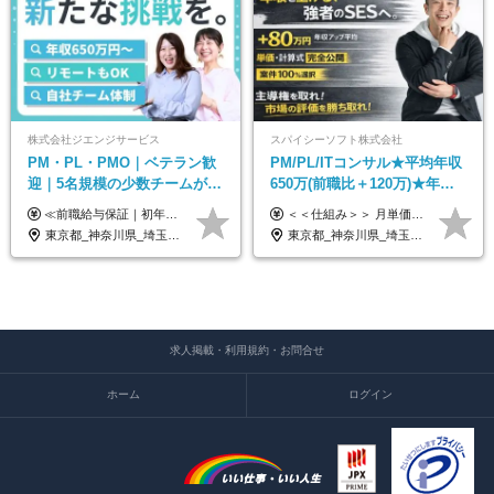
株式会社ジエンジサービス
スパイシーソフト株式会社
PM・PL・PMO｜ベテラン歓
PM/PL/ITコンサル★平均年収
迎｜5名規模の少数チームが中
650万(前職比＋120万)★年間
心｜フルリモートOK｜直請け
休日132日★残業月平均7.4h★
≪前職給与保証｜初年度想定年収600万円～≫ 月給45万円以上＋決算賞与＋交通費 ※スキル・経験を考慮の上、優遇します ※上記月給には固定残業代月20時間分(5万1000円以上)を含みます。超過した場合は、その分追加支給します ※試用期間3～6ヵ月は固定残業代なし(雇用形態やその他待遇・福利厚生は同じです) =========== ▼実力と成長にこだわった評価制度▼ 年2回の評価で昇給・昇格が決まります。 評価は、就業先のお客様からの評価をベースに、目標達成状況やプロジェクトでの役割・貢献度などを総合的に判断して決定します。 日々の働きぶりを実際に見ているお客様の声を反映することで、より公平で納得感のある評価を実現しています。 また、評価後は面談を通じてフィードバックを行い、今後の成長やキャリアについて一緒に考えていきます。 ▼成長につながる目標設定▼ 半期ごとに、具体的な行動ベースの目標を設定し、その達成度や取り組みのプロセスを評価に反映します。 目標は、お客様からのフィードバックや現場での課題をもとに設定するため、「今何を伸ばすべきか」が明確になります。 また、上司との面談を通じて振り返りと次の目標設定を行い、継続的なスキルアップと市場価値の向上を支援しています。
＜＜仕組み＞＞ 月単価に応じて会社HPで公開しているテーブルにもとづき毎月決定されます！ https://www.tech4u.dev/payroll ＜＜実績＞＞ PM/PL・ITコンサル職の平均年収実績：650万円 前職比平均：＋120万円 ＜＜PM/PL・ITコンサル案件＞＞ ・PMO／進捗・課題管理：600〜800万円 ・要件定義／業務改善支援：650〜850万円 ・開発PM／PL：750〜1000万円 ・インフラPM／PL：750〜1000万円 ・ITコンサル／導入支援：800〜1000万円 ＜＜リーダークラス＞＞ 還元率：85〜90％ ・月単価100万円 → 年収約960万円 ・月単価120万円 → 年収約1150万円 ・月単価140万円 → 年収約1300万円 ※単価・還元率はすべて公開 ※待機時も給与保証 ※還元率は他社にあわせ社保の会社負担分も含めています 月給25万円～67万円＋賞与年2回 ※上記には、30時間分（4万5千円～12万1千円）の固定残業代が含まれています。超過分は別途支給します。 ※試用期間中も給与、福利厚生に差異なし 【固定残業代について】 固定残業30時間分（45,000円～121,000円）を含む ※超過分は別途全額支給
7割｜年収600万円〜
リモあり
東京都_神奈川県_埼玉県_千葉県_大阪府_愛知県_北海道_青森県_岩手県_宮城県_秋田県_山形県_福島県_茨城県_栃木県_群馬県_新潟県_山梨県_長野県_富山県_石川県_福井県_静岡県_岐阜県_三重県_兵庫県_京都府_滋賀県_奈良県_和歌山県_広島県_岡山県_鳥取県_島根県_山口県_徳島県_香川県_愛媛県_高知県_福岡県_熊本県_佐賀県_長崎県_大分県_宮崎県_鹿児島県_沖縄県
東京都_神奈川県_埼玉県_千葉県_大阪府_愛知県_兵庫県_京都府_福岡県
求人掲載・利用規約・お問合せ
ホーム
ログイン