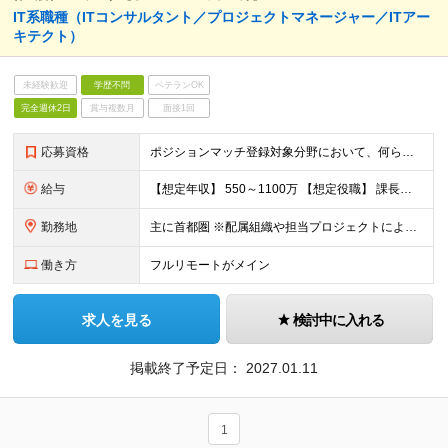
IT系職種（ITコンサルタント／プロジェクトマネージャー／ITアー
キテクト）
未経験歓迎
学歴不問
ベテランOK
完全週休2日
賞与複数月
面接1回
応募資格
ポジションマッチ登録対象分野において、何らかの知識・経験がある方 【活かせる経験・スキル】 下記いずれかの領域における何かしらの経験／スキル ・ITコンサルタント ・プロジェクトマネージャー ・I
給与
【想定年収】 550～1100万 【想定役職】 課長代理 主任 一般 ※これまでの経験・年齢などを考慮し、当社給与規則に基づき決定します。 ※残業手当 一般社員（定型勤務・フレックスタイム制）の
勤務地
主に首都圏 ※配属組織や担当プロジェクトにより異なります
働き方
フルリモートがメイン
求人を見る
検討中に入れる
掲載終了予定日：
2027.01.11
1