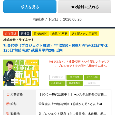
求人を見る
検討中に入れる
掲載終了予定日：
2026.08.20
終了間近
正社員
面接情報有
自己PR不要
話を聞きたい応募可
株式会社トライネット
社員代替（プロジェクト推進）*年収550～900万円*完休2日*年休
125日*前給考慮* 残業月平均20h以内
PMではなく、“社員代替”という新しいキャリア
――。 プロジェクトを内側から動かす人材へ。
未経験歓迎
学歴不問
ベテランOK
完全週休2日
賞与複数月
面接1回
応募資格
【30代～40代活躍中！】 ●システム開発の実務経験を3年以上お持ちの方（言語不問） ┗Webシステムの基本的な概念や仕組みを理解されている方を想定しています ※学歴不問 ★こんな方をお待ちしていま
給与
◎前職以上の給与保障（前職から月5万以上UPの実例複数あり） ■想定年収550～900万円※裁量労働制 ■月給45万円～＋業績賞与（15期以上連続で支給） ※ご経験・スキルを考慮して決定いたします ※
勤務地
各プロジェクト拠点（主に飯田橋、水道橋、虎ノ門周辺） ※リモートワークも併用可能です（頻度はプロジェクトにより異なります） ■本社 東京都千代田区麹町4-2 麹町ミッドスクエア4F ◎2024年12