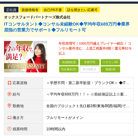
正社員
面接情報有
自己PR不要
話を聞きたい応募可
オックスフォードパートナーズ株式会社
ITコンサルタント◆コンサル未経験OK◆平均年収689万円◆業界
屈指の営業力でサポート◆フルリモート可
年収倍増可！1000万円越えプレイヤー続出！ コ
ンサル案件含む、上流工程案件8割！還元率83％
以上
未経験歓迎
学歴不問
ベテランOK
完全週休2日
賞与複数月
面接1回
応募資格
＜学歴不問・第二新卒歓迎・ブランクOK＞ ◆IT業界での実務経験（2年以上） ※アプリ・インフラ等の領域は不問 【歓迎条件】 ◎コンサルティングファームでの実務経験 ◎SIにおける上流工程
給与
＜平均年収689万円！！＞ ☆前給保証以上☆案件待機期間も給与保証あり☆ 月給40万円～150万円（固定残業代含む） ※経験や能力を考慮し決定します ※試用期間6ヶ月あり。条件や待遇に差異はありません
勤務地
全国のプロジェクト先(1都3県/東海/関西/福岡)での勤務となります。 ★全国から参画可能な案件あり！ ★リモートワーク・リモート併用・常駐案件すべてあり！ ★転居を伴う転勤はナシ ┗1人1人の働き
働き方
フルリモートがメイン
残業時間
10時間以内