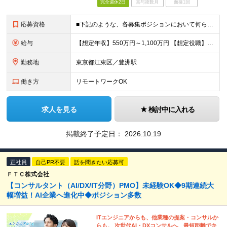
完全週休2日
賞与複数月
面接1回
応募資格
■下記のような、各募集ポジションにおいて何らかの知識・経験がある方 ・顧客もしくは関係部署に対して主体的に折衝／調整を行った経験 ・プロジェクトの推進リーダーとしてリーダーシップを発揮した経験 ・
給与
【想定年収】550万円～1,100万円 【想定役職】 課長代理 主任 一般 ※これまでの経験・年齢などを考慮し、当社給与規則に基づき決定します。 ※詳細は面接時にお伝えします。
勤務地
東京都江東区／豊洲駅
働き方
リモートワークOK
求人を見る
検討中に入れる
掲載終了予定日：
2026.10.19
正社員
自己PR不要
話を聞きたい応募可
ＦＴＣ株式会社
【コンサルタント（AI/DX/IT分野）PMO】未経験OK◆9期連続大
幅増益！AI企業へ進化中◆ポジション多数
ITエンジニアからも、他業種の提案・コンサルか
らも。 次世代AI・DXコンサルへ、最短距離でキ