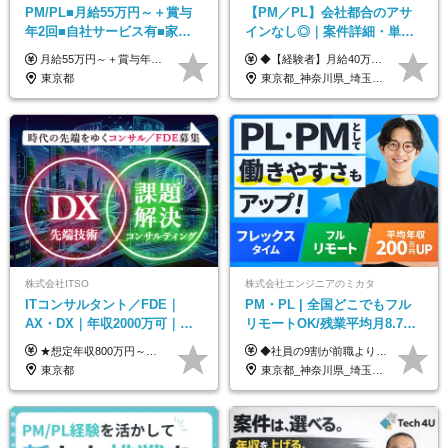
PM/PL■月給55万円～＋賞与
【PM／PL】会社都合のアサ
年2回■自社サービス有■家族
インなし◎｜案件詳細・単
手当有■残業月10h
価・給与テーブル全公開！働
月給55万円～＋賞与年2回＋決算賞与＋残業代全額支給＋各手当 ※月給の金額は経験やスキルを考慮して、決定します ※残業代は別途全額支給します ※試用期間6ヶ月（期間中の給与・待遇に差異はありません） ★7期連続決算賞与支給中！
◆【経験者】月給40万円～120万円(固定残業代含む)+各種手当 ※月30時間（76,000円～）の固定残業代を含みます。 ※上記を超える時間外労働分は追加で支給。 ※6ヶ月の試用期間あり（条件に変動なし） ・年収平均176万円アップ ・前職給与を保証 ◆単価連動性×還元率84％～100％で収入の大幅UPが可能 ・案件単価が月50万円の場合：年収417万円 ・案件単価が月70万円の場合：年収584万円 ・案件単価が月100万円の場合：年収834万円
き方も年収も自分で選べる！
東京都
東京都_神奈川県_埼玉県_千葉県_大阪府_愛知県_北海道_青森県_岩手県_宮城県_秋田県_山形県_福島県_茨城県_栃木県_群馬県_新潟県_山梨県_長野県_富山県_石川県_福井県_静岡県_岐阜県_三重県_兵庫県_京都府_滋賀県_奈良県_和歌山県_広島県_岡山県_鳥取県_島根県_山口県_徳島県_香川県_愛媛県_高知県_福岡県_熊本県_佐賀県_長崎県_大分県_宮崎県_鹿児島県_沖縄県
株式会社ITSO
株式会社エンジニアのミカタ
ITコンサルタント／FDE｜
PM・PL | 全国どこでもフル
AX・DX｜年収2000万可｜取
リモートOK/残業平均月8.7h/9
引先の9割が大手企業｜残業月
割が前職より給与アップ/フレ
★想定年収800万円～最大2000万円可 ★前職給与を考慮 ★ストックオプション付与あり（IPO間近） ★昇給制度あり ┗入社6カ月後に3％以上の昇給があります。その後、業績に合わせて適宜、昇給します。 月給66万円～166.6万円 ※経験、スキルにあわせて相談のうえ決定します。 ※残業手当は残業時間に応じて別途全額支給 ※試用期間6ヶ月（期間中、給与・待遇に差異はありません）
◆社員の9割が前職より給与アップ！ 月給450,000円～531,500円+賞与＋インセンティブ ※経験・スキルを考慮の上、優遇いたします ※残業代につきましては、面接時にご説明させていただきます ※試用期間6ヶ月（給与・待遇に差異はございません）
10h｜リモート案件有
ックスタイム制
東京都
東京都_神奈川県_埼玉県_千葉県_大阪府_愛知県_北海道_青森県_岩手県_宮城県_秋田県_山形県_福島県_茨城県_栃木県_群馬県_新潟県_山梨県_長野県_富山県_石川県_福井県_静岡県_岐阜県_三重県_兵庫県_京都府_滋賀県_奈良県_和歌山県_広島県_岡山県_鳥取県_島根県_山口県_徳島県_香川県_愛媛県_高知県_福岡県_熊本県_佐賀県_長崎県_大分県_宮崎県_鹿児島県_沖縄県