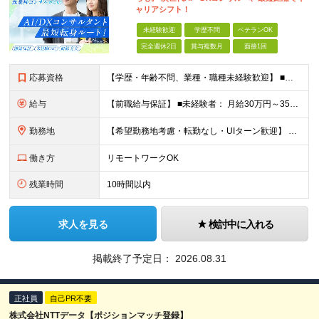
ャリアシフト！
未経験歓迎
学歴不問
ベテランOK
完全週休2日
賞与複数月
面接1回
応募資格
【学歴・年齢不問、業種・職種未経験歓迎】 ■何らかの社会人経験がある方（3年以上） ※前職のご経験やITエンジニア経験を活かして コンサルタントやPMOなどに挑戦したい方歓迎！ ★入社前面談・アンケ
給与
【前職給与保証】 ■未経験者： 月給30万円～35万円 ■ローキャリア（経験目安1年程度）： 月給35万円～40万円 ■経験者（経験目安3年以上）： 月給40万円～60万円 ■即戦力（経験目安5年以上
勤務地
【希望勤務地考慮・転勤なし・UIターン歓迎】 本社（東京都新宿区大京町）および首都圏の勤務先 ★リモートワーク応相談 ★上京を希望する地方在住者の方も大歓迎！ ★横浜に営業拠点開設 神奈川県内や神
働き方
リモートワークOK
残業時間
10時間以内
求人を見る
検討中に入れる
掲載終了予定日：
2026.08.31
正社員
自己PR不要
株式会社NTTデータ【ポジションマッチ登録】