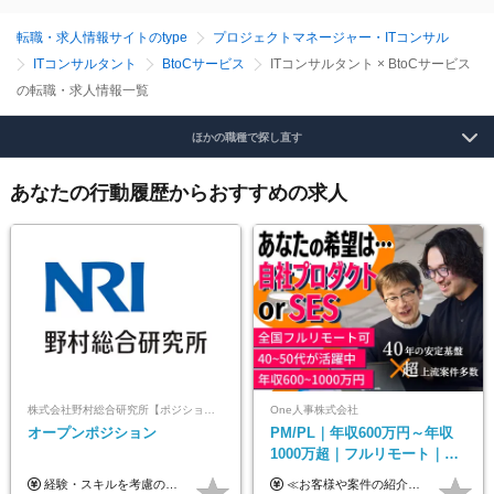
転職・求人情報サイトのtype
プロジェクトマネージャー・ITコンサル
ITコンサルタント
BtoCサービス
ITコンサルタント × BtoCサービス
の転職・求人情報一覧
ほかの職種で探し直す
あなたの行動履歴からおすすめの求人
株式会社野村総合研究所【ポジションマッチ登録】
One人事株式会社
オープンポジション
PM/PL｜年収600万円～年収
1000万超｜フルリモート｜
SIerへの変革期をリード＆自
経験・スキルを考慮の上、決定します。
≪お客様や案件の紹介によりインセンティブを支給！≫ 月給40万円以上＋賞与年2回＋インセンティブ ◎経験やスキルを考慮の上、優遇します ◎上記月給は固定残業代月45時間分(月額9万1040円以上)を含みます。超過した場合は全額追加支給します ◎試用期間3カ月あり(給与や福利厚生等は同じです) ＜年収例＞ 36歳／PL（元SE）／580万円 / 官公庁向けWebシステム開発 ※メンバーから2年でPLへ昇格 41歳／SL／616万円 / メーカー向けWebサイト開発 46歳／PL／742万円 / 金融情報連携システム開発 52歳 / PM / 952万円 / 信販システムの再構築 55歳 / PM / 910万円 / 製造業向け基盤構築開発