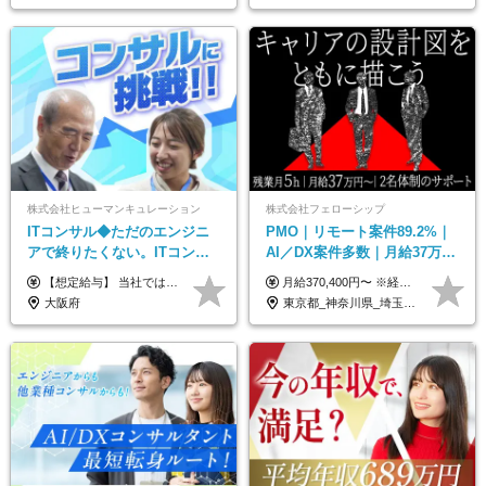
株式会社ヒューマンキュレーション
株式会社フェローシップ
ITコンサル◆ただのエンジニ
PMO｜リモート案件89.2%｜
アで終りたくない。ITコンサ
AI／DX案件多数｜月給37万円
ル・PMに挑戦出来る！成長中
～｜300万円の年収UP事例有
【想定給与】 当社では、すべてのプロジェクトで受注単価を完全開示。 給与はその単価に連動し、還元率は80％以上を保証しています。 経験・スキル・貢献度に応じて報酬を正当に評価し、前職年収の保証も行っています。 ■正社員 月給35万円以上＋賞与年2回（みなし残業20h分含む） ◇試用期間は3ヶ月（期間中の待遇に変更なし） ◇みなし残業は案件先によって異なります。詳細は面談にてご説明致します。 ※経験・スキルを考慮し優遇 年収例： ・29歳女性／年収700万円（開発→上流転向） ・38歳男性／年収1,100万円（PMO・マネジメント） ・47歳男性／年収1,300万円（ITコンサル・高裁量案件）
月給370,400円〜 ※経験やスキルを考慮し、決定いたします ※上記金額には固定残業代（30時間分/70,400円～）を含みます。超過分は別途全額支給いたします ※試用期間6カ月あり（期間中の給与・待遇に差異はありません） ★想定年収4,444,800円～ ★50万円～300万円の年収UP事例があります！
の次世代IT企業
｜PMO経験不問
大阪府
東京都_神奈川県_埼玉県_千葉県