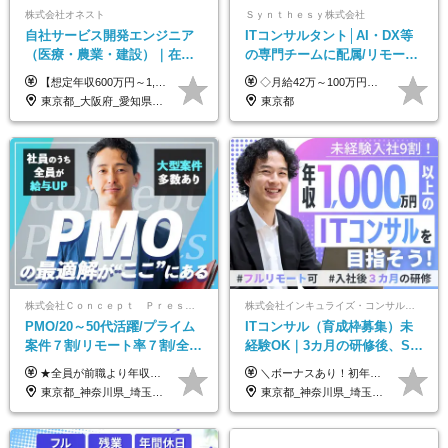
株式会社オネスト
Ｓｙｎｔｈｅｓｙ株式会社
自社サービス開発エンジニア
ITコンサルタント│AI・DX等
（医療・農業・建設）｜在宅
の専門チームに配属/リモート
あり｜残業月平均13.3h｜年収
×フレックス/Big4と同水準の
【想定年収600万円～1,300万円】 ★賞与年2回＋勤務地手当＋残業手当（年平均残業時間にて算出）を含む ※基本給＋勤務地手当＋役職手当 ※勤務地手当：結婚の有無に関係なく、物価などの違いを考慮して全社員に支給されます 月給40万円～89万円 ＜各種手当＞ ■勤務地手当（東京2万円／月、大阪1万円／月、名古屋5000円／月） ■通勤手当（月額5万円まで） ■扶養手当（6,000円／扶養親族一人） ■役職手当（8,000円～15万円） ※残業代は1分単位で全額支給します ※経験やスキルを考慮し、当社規定により給与を決定します ※執行役員は年俸制となる場合があります
◇月給42万～100万円＋賞与年2回 └年収900～1600万円可能 ★☆年収例☆★ ◎37歳・元開発エンジニア └年収900万（2年後に年収150万UP実績） ◎40歳・元SierのPM └年収1400万（2年後に年収300万UP実績） ◎43歳・元コンサルタント └年収1600万（2年後に年収200万UP実績） ※経験・スキルを考慮し決定します ※試用期間3～6カ月あり（その間の待遇に差異はありません） 【固定残業代について】 なし（残業代は、実際の労働時間に応じて別途全額支給）
1000万可｜賞与年2回
給与・待遇
東京都_大阪府_愛知県_福岡県
東京都
株式会社Ｃｏｎｃｅｐｔ Ｐｒｅｓｅｎｔｓ
株式会社インキュライズ・コンサルティング
PMO/20～50代活躍/プライム
ITコンサル（育成枠募集）未
案件７割/リモート率７割/全員
経験OK｜3カ月の研修後、SE
前職より年収UP/有給取得率
からコンサルへステップアッ
★全員が前職より年収UPを実現！ ★前職給与より120％アップ実績あり ★前職給与を最大限に考慮 ★入社4年目で年収800万円の社員も在籍！ 年俸420万円～960万円（1/12を毎月支給）＋インセンティブ＋各種手当 ※経験・スキルを考慮の上、決定します ※試用期間6ヶ月あり（期間中の給与、待遇に差異はありません） ※上記金額には固定残業代(月20時間／月5.6万円)を含みます ※超過分は別途全額支給します
＼ボーナスあり！初年度から年収300万円以上／ ■月給24万2,200円～35万円＋賞与＋各種手当 ※経験・年齢・能力等を考慮し決定いたします。 ※試用期間中（3カ月）は契約社員で、月給21万円＋諸手当になります。 （試用期間中は残業が発生しません。その他の待遇に変更はありません。） ＼自分の市場価値が上がる／ 定量評価×定性評価の明確な基準での評価制度を設けており、自分の目標達成度合いや仕事に対しての姿勢が給与にも反映されるようになっています。そのため、平均昇給額は40万円以上！100万円以上昇給する人もいます！ 【固定残業代について】 固定残業30時間分（46,000円～69,375円）を含む ※超過分は別途全額支給
100%
プ｜リモート8割以上
東京都_神奈川県_埼玉県_千葉県
東京都_神奈川県_埼玉県_千葉県_大阪府_愛知県_北海道_青森県_岩手県_宮城県_秋田県_山形県_福島県_茨城県_栃木県_群馬県_新潟県_山梨県_長野県_富山県_石川県_福井県_静岡県_岐阜県_三重県_兵庫県_京都府_滋賀県_奈良県_和歌山県_広島県_岡山県_鳥取県_島根県_山口県_徳島県_香川県_愛媛県_高知県_福岡県_熊本県_佐賀県_長崎県_大分県_宮崎県_鹿児島県_沖縄県