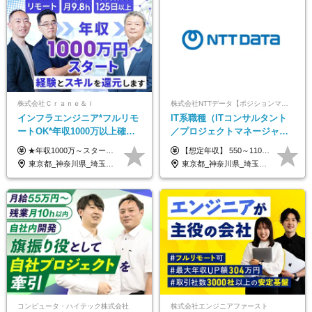
株式会社Ｃｒａｎｅ＆Ｉ
株式会社NTTデータ【ポジションマッチ登録】
インフラエンジニア*フルリモ
IT系職種（ITコンサルタント
ートOK*年収1000万以上確約*
／プロジェクトマネージャー
前職給与保障*残業月9.8h*40
／ITアーキテクト）
★年収1000万～スタート！ 年俸1,000万円～1,162万8,000円（12分割） ※経験・スキルを考慮の上決定します ※上記金額には固定残業代（月30h分・158,400円～184,000円）を含みます ※超過分は別途全額支給します ※試用期間2ヶ月間あり（その他待遇に差異はありません）
【想定年収】 550～1100万 【想定役職】 課長代理 主任 一般 ※これまでの経験・年齢などを考慮し、当社給与規則に基づき決定します。 ※残業手当 一般社員（定型勤務・フレックスタイム制）の場合：時間外労働連動支給 一般社員（専門業務型裁量労働制）・管理職の場合：なし 裁量労働の場合について裁量労働手当がございますが、超過分の時間外手当の支給はありません。 （固定残業手当ではないため） ※裁量労働手当 一般社員（専門業務型裁量労働制）の場合：別途、裁量労働手当の支給がございます。
代50代活躍
東京都_神奈川県_埼玉県_千葉県_大阪府_愛知県_北海道_青森県_岩手県_宮城県_秋田県_山形県_福島県_茨城県_栃木県_群馬県_新潟県_山梨県_長野県_富山県_石川県_福井県_静岡県_岐阜県_三重県_兵庫県_京都府_滋賀県_奈良県_和歌山県_広島県_岡山県_鳥取県_島根県_山口県_徳島県_香川県_愛媛県_高知県_福岡県_熊本県_佐賀県_長崎県_大分県_宮崎県_鹿児島県_沖縄県
東京都_神奈川県_埼玉県_千葉県_大阪府_愛知県_北海道_青森県_岩手県_宮城県_秋田県_山形県_福島県_茨城県_栃木県_群馬県_新潟県_山梨県_長野県_富山県_石川県_福井県_静岡県_岐阜県_三重県_兵庫県_京都府_滋賀県_奈良県_和歌山県_広島県_岡山県_鳥取県_島根県_山口県_徳島県_香川県_愛媛県_高知県_福岡県_熊本県_佐賀県_長崎県_大分県_宮崎県_鹿児島県_沖縄県
コンピュータ・ハイテック株式会社
株式会社エンジニアファースト