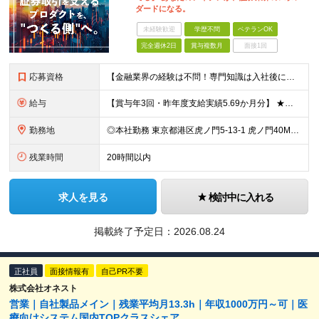
ダードになる。
未経験歓迎
学歴不問
ベテランOK
完全週休2日
賞与複数月
面接1回
応募資格
【金融業界の経験は不問！専門知識は入社後に学べます】 ◎学歴不問 ◎システム開発の実務経験をお持ちの方 └3年以上・Java、C#いずれかの使用経験をお持ちの方を想定しております 【以下のような方は
給与
【賞与年3回・昨年度支給実績5.69か月分】 ★想定年収500万円～ ★前職給与考慮あり 月給27万円～59万円 +残業代全額支給(1分単位、監督職以下) +人事評価による賞与年2回（4月/10月）
勤務地
◎本社勤務 東京都港区虎ノ門5-13-1 虎ノ門40MTビル 8F ※原則として、転居を伴う転勤はありません ※(変更の範囲)上記を除く当社関連勤務地
残業時間
20時間以内
求人を見る
検討中に入れる
掲載終了予定日：
2026.08.24
正社員
面接情報有
自己PR不要
株式会社オネスト
営業｜自社製品メイン｜残業平均月13.3h｜年収1000万円～可｜医
療向けシステム国内TOPクラスシェア