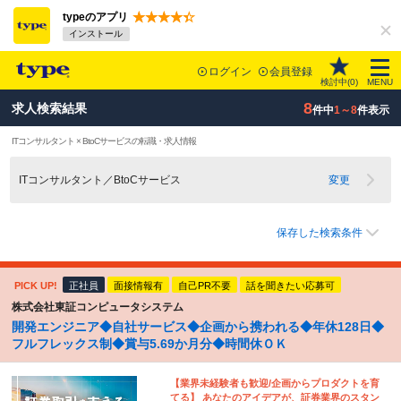
typeのアプリ
インストール
ログイン
会員登録
検討中(
0
)
MENU
8
求人検索結果
件中
1～8
件表示
ITコンサルタント × BtoCサービスの転職・求人情報
ITコンサルタント／BtoCサービス
変更
保存した検索条件
PICK UP!
正社員
面接情報有
自己PR不要
話を聞きたい応募可
株式会社東証コンピュータシステム
開発エンジニア◆自社サービス◆企画から携われる◆年休128日◆
フルフレックス制◆賞与5.69か月分◆時間休ＯＫ
【業界未経験者も歓迎/企画からプロダクトを育
てる】 あなたのアイデアが、証券業界のスタン