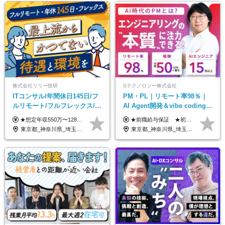
株式会社リリー技研
Sテクノロジー株式会社
ITコンサル/年間休日145日/フ
PM・PL｜リモート率98％｜
ルリモート/フルフレックス/残
AI Agent開発＆vibe coding｜
業基本なし/全国からの応募
AIエンジニアチームをリード
★想定年収550万〜1289万円 ■契約社員 月給45.8万〜71.6万円 ★想定年収688万〜1611万円 ■正社員 月給57.3万〜89.5万円 ※給与は経験・スキルを考慮の上、決定します。 ※試用期間3ヶ月（その間の給与・待遇に差異はありません）期間は短縮の可能性あり ※残業代は別途全額支給します 【★評価について★】 弊社では、1〜7の7段階からなる等級制を導入しています。 【★昇給の仕組み★】 等級が1段階上がるごとに、基本給の25％に相当する額が昇給されます。 評価は年2回実施されるため、年に2回の昇給チャンスがあります。 頑張りが正当に評価される、透明性の高い制度です。
★前職給与保証 ★初年度年収700～800万円も可能 月給50万円～90万円＋賞与年2回＋各種手当 ◎スキルや経験などを考慮。前職から給与アップをお約束します！ ◎上記月給には固定残業代30時間分(95000円～)を含みます。超過した場合は追加支給します ◎試用期間は6ヵ月あり。その間の給与・待遇に差異はありません
OK/特別休暇あり
東京都_神奈川県_埼玉県_千葉県_大阪府_愛知県_北海道_青森県_岩手県_宮城県_秋田県_山形県_福島県_茨城県_栃木県_群馬県_新潟県_山梨県_長野県_富山県_石川県_福井県_静岡県_岐阜県_三重県_兵庫県_京都府_滋賀県_奈良県_和歌山県_広島県_岡山県_鳥取県_島根県_山口県_徳島県_香川県_愛媛県_高知県_福岡県_熊本県_佐賀県_長崎県_大分県_宮崎県_鹿児島県_沖縄県
東京都_神奈川県_埼玉県_千葉県_大阪府_愛知県_北海道_青森県_岩手県_宮城県_秋田県_山形県_福島県_茨城県_栃木県_群馬県_新潟県_山梨県_長野県_富山県_石川県_福井県_静岡県_岐阜県_三重県_兵庫県_京都府_滋賀県_奈良県_和歌山県_広島県_岡山県_鳥取県_島根県_山口県_徳島県_香川県_愛媛県_高知県_福岡県_熊本県_佐賀県_長崎県_大分県_宮崎県_鹿児島県_沖縄県