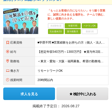
「もっとお客様の力になりたい」そう願う営業
に、誠実に向き合える場所を。 チームで挑む、
新しい提案のカタチ。
未経験歓迎
学歴不問
ベテランOK
完全週休2日
賞与複数月
面接1回
応募資格
■学歴不問 ■営業経験をお持ちの方（個人・法人、業界や商材などは不問） ＜以下のような方を歓迎します＞ ■顧客の話を聴き、本音を引き出せる方 ■断られても気持ちを切り替え、次に進める方 ■受け身では
給与
【想定年収540万円～1300万円】 ★賞与年2回＋勤務地手当＋残業手当（年平均残業時間にて算出）を含む ※基本給＋勤務地手当＋役職手当 ※リーダークラス以上は役職手当含む ※勤務地手当：結婚の有無に
勤務地
＜東京・愛知・大阪・福岡募集。希望の勤務地で働けます＞ 希望通りの配属＆転勤も基本なし！ 「プロジェクト人員の枠を広げたい」などといった、 会社からの強制的な異動・出向依頼はありません。 ■東京オフ
働き方
リモートワークOK
残業時間
20時間以内
求人を見る
検討中に入れる
掲載終了予定日：
2026.08.27