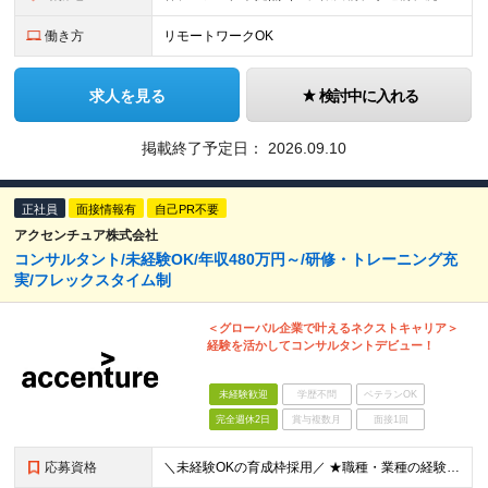
働き方
リモートワークOK
求人を見る
検討中に入れる
掲載終了予定日：
2026.09.10
正社員
面接情報有
自己PR不要
アクセンチュア株式会社
コンサルタント/未経験OK/年収480万円～/研修・トレーニング充
実/フレックスタイム制
＜グローバル企業で叶えるネクストキャリア＞
経験を活かしてコンサルタントデビュー！
未経験歓迎
学歴不問
ベテランOK
完全週休2日
賞与複数月
面接1回
応募資格
＼未経験OKの育成枠採用／ ★職種・業種の経験は不問です！ ■大卒以上 ■35歳未満の方（長期キャリア形成のための例外事由 3号のイ） 第二新卒をはじめ、子育てなどのブランクを経て再度キャリアを築き