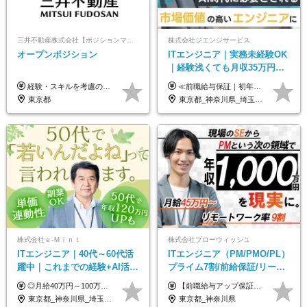
三井不動産株式会社【ポジションマッチ登録】
株式会社ジエンジサービス
オープンポジション
ITエンジニア｜実務未経験OK
｜経験浅くても月収35万円～
｜チーム参画中心｜フルリモ
経験・スキルを考慮の上、決定します。 ▼参考情報 ----------------------- ＜想定年収850万円～1,500万円（基礎給与・賞与2回含む）＞ 月給42万円～ ※時間外勤務手当・諸手当等別途 ※試用期間3ヶ月 ※残業手当有り
≪前職給与保証｜初年度想定年収420万円～≫ 月給35万円以上＋決算賞与＋交通費 ※スキル・経験を考慮の上、優遇します ※上記月給には固定残業代月20時間分(4万5000円以上)を含みます。超過した場合は、その分追加支給します ※試用期間3～6ヵ月は固定残業代なし(雇用形態やその他待遇・福利厚生は同じです) ＝＝＝＝＝＝＝＝＝＝＝ ▼実力と成長にこだわった評価制度▼ 年2回の評価で昇給・昇格が決まります。 評価は、就業先のお客様からの評価をベースに、目標達成状況やプロジェクトでの役割・貢献度などを総合的に判断して決定します。 日々の働きぶりを実際に見ているお客様の声を反映することで、より公平で納得感のある評価を実現しています。 また、評価後は面談を通じてフィードバックを行い、今後の成長やキャリアについて一緒に考えていきます。 ▼成長につながる目標設定▼ 半期ごとに、具体的な行動ベースの目標を設定し、その達成度や取り組みのプロセスを評価に反映します。 目標は、お客様からのフィードバックや現場での課題をもとに設定するため、「今何を伸ばすべきか」が明確になります。 また、上司との面談を通じて振り返りと次の目標設定を行い、継続的なスキルアップと市場価値の向上を支援しています。
ート可｜自社サービスあり
東京都
東京都_神奈川県_埼玉県_千葉県_大阪府_愛知県_北海道_青森県_岩手県_宮城県_秋田県_山形県_福島県_茨城県_栃木県_群馬県_新潟県_山梨県_長野県_富山県_石川県_福井県_静岡県_岐阜県_三重県_兵庫県_京都府_滋賀県_奈良県_和歌山県_広島県_岡山県_鳥取県_島根県_山口県_徳島県_香川県_愛媛県_高知県_福岡県_熊本県_佐賀県_長崎県_大分県_宮崎県_鹿児島県_沖縄県
株式会社ｅ‐Ｍｉｎｔ
株式会社ブローウィッシュ
ITエンジニア｜40代～60代活
ITエンジニア（PM/PMO/PL）
躍中｜これまでの経験+AI活用
プライム7割/前給保証/リーダ
でスキルアップを支援｜残業
ー経験不問/30、40代活躍中/
◎月給40万円～100万円＋インセンティブ＋各種手当 ・年収120万〜300万円UPの実績も！ ・平均年収UP率は1.1～1.3倍 ・案件単価100%公開 × 単価連動の給与制度 ・能力等を考慮の上、決定いたします ※試用期間6ヵ月あり（待遇の変更はありません） ※固定残業代（月20～30時間・3万円～8万円）を含みます 《具体的には...》 ・案件単価65万円⇒年収約500万円 ・案件単価80万円⇒年収約600万円 ・案件単価120万円⇒年収約900万円 ＼ AIで生産性5倍になり給与UP ／ ◇案件単価100%公開 × 単価連動の給与制度 ◇年収120万〜300万UPの実績あり 「単価が上がれば、その分しっかり報われる」 そんなシンプルで納得できる評価制度です。 ⚫️年収300万円アップの実績も 参画する案件の単価を全て公開。 給与は単価に連動しているため納得感持って働くことが可能です。 過去には転職しただけで300万円以上アップした方もいます。 現場でAIを活用して成果を出して単価アップにつながったケースが多数！ ・AIツール利用料金全額負担 ・資格取得補助 ・月給保証制度 ・各種手当
【前職給与アップ保証あり！ゆくゆくは年収800万以上も可能】 月給45万円～＋インセンティブ ※経験や適性を考慮の上、相談し決定します ※上記には固定残業代（20時間分/4万円～）が含まれます ※20時間を超過した場合は別途全額支給します ※試用期間（3ヶ月間）あり。給与・待遇に差異はございません それはより高度な案件にアサイン＆ 還元率が平均より高めのため、 これまでの給与から大幅にアップする人もいます。
月10h｜副業OK
リモート9割
東京都_神奈川県_埼玉県_千葉県_大阪府_愛知県_北海道_青森県_岩手県_宮城県_秋田県_山形県_福島県_茨城県_栃木県_群馬県_新潟県_山梨県_長野県_富山県_石川県_福井県_静岡県_岐阜県_三重県_兵庫県_京都府_滋賀県_奈良県_和歌山県_広島県_岡山県_鳥取県_島根県_山口県_徳島県_香川県_愛媛県_高知県_福岡県_熊本県_佐賀県_長崎県_大分県_宮崎県_鹿児島県_沖縄県
東京都_神奈川県