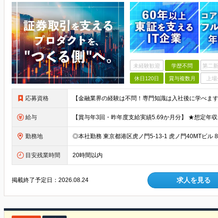
未経験歓迎
学歴不問
第二新
休日120日
賞与複数月
上場
応募資格
給与
勤務地
目安残業時間
20時間以内
求人を見る
掲載終了予定日：
2026.08.24