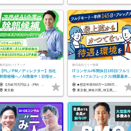
株式会社バイテック
株式会社リリー技研
【PL／PM／ディレクター】当社
ITコンサル/年間休日145日/フルリ
幹部候補へ／AI推進中！目指せる
モート/フルフレックス/残業基本
AI人材／年収800万円以上可／リモ
し/全国からの応募OK/特別休暇あ
【月給70万円以上（PM）／想定年収840万円以上】 ★詳しくは下記をご参照ください！ ■SE/PL/テスト計画以降などの上流フェーズ 月給53万円以上 ※想定年収636万円以上 ■PM/ディレクター（管理職・幹部候補） 月給70万円以上 ※想定年収840万円以上 ※単価の変動により給与も随時更新（完全単価連動型） ※育成枠については個人の経験・能力を考慮し決定 ※超過勤務については別途残業手当を支給 【固定残業代について】 なし（残業代は、実際の労働時間に応じて別途全額支給）
★想定年収550万〜1289万円 ■契約社員 月給45.8万〜71.6万円 ★想定年収688万〜1611万円 ■正社員 月給57.3万〜89.5万円 ※給与は経験・スキルを考慮の上、決定します。 ※試用期間3ヶ月（その間の給与・待遇に差異はありません）期間は短縮の可能性あり ※残業代は別途全額支給します 【★評価について★】 弊社では、1〜7の7段階からなる等級制を導入しています。 【★昇給の仕組み★】 等級が1段階上がるごとに、基本給の25％に相当する額が昇給されます。 評価は年2回実施されるため、年に2回の昇給チャンスがあります。 頑張りが正当に評価される、透明性の高い制度です。
ート80％
り
東京都
東京都_神奈川県_埼玉県_千葉県_大阪府_愛知県_北海道_青森県_岩手県_宮城県_秋田県_山形県_福島県_茨城県_栃木県_群馬県_新潟県_山梨県_長野県_富山県_石川県_福井県_静岡県_岐阜県_三重県_兵庫県_京都府_滋賀県_奈良県_和歌山県_広島県_岡山県_鳥取県_島根県_山口県_徳島県_香川県_愛媛県_高知県_福岡県_熊本県_佐賀県_長崎県_大分県_宮崎県_鹿児島県_沖縄県