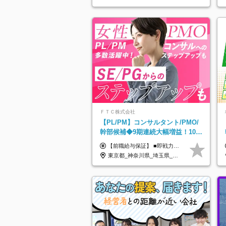
ＦＴＣ株式会社
【PL/PM】コンサルタント/PMO/
幹部候補◆9期連続大幅増益！10期
目の成長＋安定性【前給保証】
【前職給与保証】 ■即戦力（経験目安5年以上）： 月給45万円～80万円 ■経験者（経験目安3年以上）： 月給40万円～60万円 ■ローキャリア（経験目安1年程度）： 月給35万円～40万円 ■未経験者： 月給30万円～35万円 ※上記金額には固定残業代30時間分 【未経験者5万5000円～7万3000円、 ローキャリア6万4000円～7万3000円、 経験者5万8000円～10万9000円、 即戦力8万2000円～14万5000円】を含みます。 ※30時間を超える場合は追加で全額支給します。 ※経験・能力・前職給与などを総合的に評価したうえでご納得いただけるよう個別決定。 未経験者の場合、前職給与とポテンシャルを査定のうえ決定いたします。 ※日本国内でのIT業界経験、または同等の実務経験と能力に応じて決定します。 ※前職給与は日本円かつ、日本国内での実績に基づき評価します。 【納得の評価システム】 ★クォーター毎に査定する評価制度導入！ 明確な評価基準で翌年度年収を上げましょう！ ★評価対象期間に在籍中のほとんどの社員が昇給し 年収アップを実現しています！ ★様々なインセンティブ制度を用意し多角的に正当評価しています！ ※試用期間6カ月（期間中の待遇等に差異なし）
東京都_神奈川県_埼玉県_千葉県