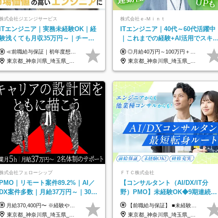
株式会社ジエンジサービス
株式会社ｅ‐Ｍｉｎｔ
ITエンジニア｜実務未経験OK｜経
ITエンジニア｜40代～60代活躍中
験浅くても月収35万円～｜チーム
｜これまでの経験+AI活用でスキ
参画中心｜フルリモート可｜自社
アップを支援｜残業月10h｜副業
≪前職給与保証｜初年度想定年収420万円～≫ 月給35万円以上＋決算賞与＋交通費 ※スキル・経験を考慮の上、優遇します ※上記月給には固定残業代月20時間分(4万5000円以上)を含みます。超過した場合は、その分追加支給します ※試用期間3～6ヵ月は固定残業代なし(雇用形態やその他待遇・福利厚生は同じです) ＝＝＝＝＝＝＝＝＝＝＝ ▼実力と成長にこだわった評価制度▼ 年2回の評価で昇給・昇格が決まります。 評価は、就業先のお客様からの評価をベースに、目標達成状況やプロジェクトでの役割・貢献度などを総合的に判断して決定します。 日々の働きぶりを実際に見ているお客様の声を反映することで、より公平で納得感のある評価を実現しています。 また、評価後は面談を通じてフィードバックを行い、今後の成長やキャリアについて一緒に考えていきます。 ▼成長につながる目標設定▼ 半期ごとに、具体的な行動ベースの目標を設定し、その達成度や取り組みのプロセスを評価に反映します。 目標は、お客様からのフィードバックや現場での課題をもとに設定するため、「今何を伸ばすべきか」が明確になります。 また、上司との面談を通じて振り返りと次の目標設定を行い、継続的なスキルアップと市場価値の向上を支援しています。
◎月給40万円～100万円＋インセンティブ＋各種手当 ・年収120万〜300万円UPの実績も！ ・平均年収UP率は1.1～1.3倍 ・案件単価100%公開 × 単価連動の給与制度 ・能力等を考慮の上、決定いたします ※試用期間6ヵ月あり（待遇の変更はありません） ※固定残業代（月20～30時間・3万円～8万円）を含みます 《具体的には...》 ・案件単価65万円⇒年収約500万円 ・案件単価80万円⇒年収約600万円 ・案件単価120万円⇒年収約900万円 ＼ AIで生産性5倍になり給与UP ／ ◇案件単価100%公開 × 単価連動の給与制度 ◇年収120万〜300万UPの実績あり 「単価が上がれば、その分しっかり報われる」 そんなシンプルで納得できる評価制度です。 ⚫️年収300万円アップの実績も 参画する案件の単価を全て公開。 給与は単価に連動しているため納得感持って働くことが可能です。 過去には転職しただけで300万円以上アップした方もいます。 現場でAIを活用して成果を出して単価アップにつながったケースが多数！ ・AIツール利用料金全額負担 ・資格取得補助 ・月給保証制度 ・各種手当
サービスあり
OK
東京都_神奈川県_埼玉県_千葉県_大阪府_愛知県_北海道_青森県_岩手県_宮城県_秋田県_山形県_福島県_茨城県_栃木県_群馬県_新潟県_山梨県_長野県_富山県_石川県_福井県_静岡県_岐阜県_三重県_兵庫県_京都府_滋賀県_奈良県_和歌山県_広島県_岡山県_鳥取県_島根県_山口県_徳島県_香川県_愛媛県_高知県_福岡県_熊本県_佐賀県_長崎県_大分県_宮崎県_鹿児島県_沖縄県
東京都_神奈川県_埼玉県_千葉県_大阪府_愛知県_北海道_青森県_岩手県_宮城県_秋田県_山形県_福島県_茨城県_栃木県_群馬県_新潟県_山梨県_長野県_富山県_石川県_福井県_静岡県_岐阜県_三重県_兵庫県_京都府_滋賀県_奈良県_和歌山県_広島県_岡山県_鳥取県_島根県_山口県_徳島県_香川県_愛媛県_高知県_福岡県_熊本県_佐賀県_長崎県_大分県_宮崎県_鹿児島県_沖縄県
株式会社フェローシップ
ＦＴＣ株式会社
PMO｜リモート案件89.2%｜AI／
【コンサルタント（AI/DX/IT分
DX案件多数｜月給37万円～｜300
野）PMO】未経験OK◆9期連続大
万円の年収UP事例有｜PMO経験
幅増益！AI企業へ進化中◆ポジシ
月給370,400円〜 ※経験やスキルを考慮し、決定いたします ※上記金額には固定残業代（30時間分/70,400円～）を含みます。超過分は別途全額支給いたします ※試用期間6カ月あり（期間中の給与・待遇に差異はありません） ★想定年収4,444,800円～ ★50万円～300万円の年収UP事例があります！
【前職給与保証】 ■未経験者： 月給30万円～35万円 ■ローキャリア（経験目安1年程度）： 月給35万円～40万円 ■経験者（経験目安3年以上）： 月給40万円～60万円 ■即戦力（経験目安5年以上）： 月給45万円～80万円 ※上記金額には固定残業代30時間分 【未経験者5万5000円～7万3000円、 ローキャリア6万4000円～7万3000円、 経験者5万8000円～10万9000円、 即戦力8万2000円～14万5000円】を含みます。 ※30時間を超える場合は追加で全額支給します。 ※経験・能力・前職給与などを総合的に評価したうえでご納得いただけるよう個別決定。 未経験者の場合、前職給与とポテンシャルを査定のうえ決定いたします。 ※日本国内でのIT業界経験、または同等の実務経験と能力に応じて決定します。 ※前職給与は日本円かつ、日本国内での実績に基づき評価します。 【納得の評価システム】 ★クォーター毎に査定する評価制度導入！ 明確な評価基準で翌年度年収を上げましょう！ ★評価対象期間に在籍中のほとんどの社員が昇給し 年収アップを実現しています！ ★様々なインセンティブ制度を用意し多角的に正当評価しています！ ※試用期間6カ月（期間中の待遇等に差異なし）
不問
ョン多数
東京都_神奈川県_埼玉県_千葉県
東京都_神奈川県_埼玉県_千葉県