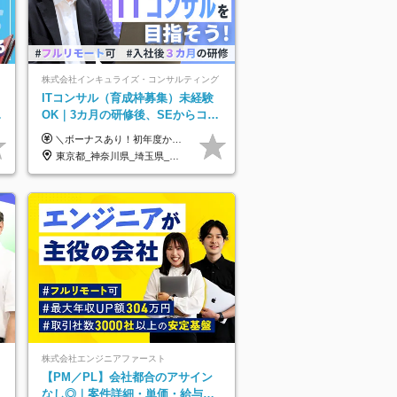
株式会社インキュライズ・コンサルティング
ITコンサル（育成枠募集）未経験
り
OK｜3カ月の研修後、SEからコン
サルへステップアップ｜リモート8
＼ボーナスあり！初年度から年収300万円以上／ ■月給24万2,200円～35万円＋賞与＋各種手当 ※経験・年齢・能力等を考慮し決定いたします。 ※試用期間中（3カ月）は契約社員で、月給21万円＋諸手当になります。 （試用期間中は残業が発生しません。その他の待遇に変更はありません。） ＼自分の市場価値が上がる／ 定量評価×定性評価の明確な基準での評価制度を設けており、自分の目標達成度合いや仕事に対しての姿勢が給与にも反映されるようになっています。そのため、平均昇給額は40万円以上！100万円以上昇給する人もいます！ 【固定残業代について】 固定残業30時間分（46,000円～69,375円）を含む ※超過分は別途全額支給
割以上
東京都_神奈川県_埼玉県_千葉県_大阪府_愛知県_北海道_青森県_岩手県_宮城県_秋田県_山形県_福島県_茨城県_栃木県_群馬県_新潟県_山梨県_長野県_富山県_石川県_福井県_静岡県_岐阜県_三重県_兵庫県_京都府_滋賀県_奈良県_和歌山県_広島県_岡山県_鳥取県_島根県_山口県_徳島県_香川県_愛媛県_高知県_福岡県_熊本県_佐賀県_長崎県_大分県_宮崎県_鹿児島県_沖縄県
株式会社エンジニアファースト
【PM／PL】会社都合のアサイン
なし◎｜案件詳細・単価・給与テ