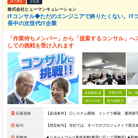
終了間近
正社員
株式会社ヒューマンキュレーション
ITコンサル◆ただのエンジニアで終りたくない。IT
長中の次世代IT企業
「作業待ちメンバー」から「提案するコンサル」へス
しての挑戦を受け入れます
未経験歓迎
学歴不問
第二新
休日120日
賞与複数月
上場
応募資格
給与
勤務地