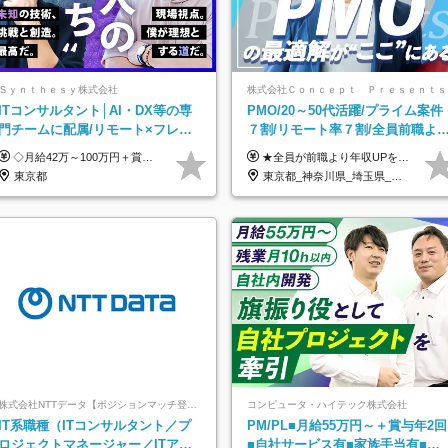
Ｓｙｎｔｈｅｓｙ株式会社
株式会社Ｃｏｎｃｅｐｔ Ｐｒｅｓｅｎｔｓ
ITコンサルタント│AI・DX等の専
PMO/20～50代活躍/プライム案件
門チームに配属/リモート×フレッ
７割/リモート率７割/全員前職よ
クス/Big4と同水準の給与・待遇
年収UP/有給取得率100%
◇月給42万～100万円＋賞与年2回 └年収900～1600万円可能 ★☆年収例☆★ ◎37歳・元開発エンジニア └年収900万（2年後に年収150万UP実績） ◎40歳・元SierのPM └年収1400万（2年後に年収300万UP実績） ◎43歳・元コンサルタント └年収1600万（2年後に年収200万UP実績） ※経験・スキルを考慮し決定します ※試用期間3～6カ月あり（その間の待遇に差異はありません） 【固定残業代について】 なし（残業代は、実際の労働時間に応じて別途全額支給）
★全員が前職より年収UPを実現！ ★前職給与より120％アップ実績あり ★前職給与を最大限に考慮 ★入社4年目で年収800万円の社員も在籍！ 年俸420万円～960万円（1/12を毎月支給）＋インセンティブ＋各種手当 ※経験・スキルを考慮の上、決定します ※試用期間6ヶ月あり（期間中の給与、待遇に差異はありません） ※上記金額には固定残業代(月20時間／月5.6万円)を含みます ※超過分は別途全額支給します
東京都
東京都_神奈川県_埼玉県_千葉県
株式会社NTTデータ【ポジションマッチ登録】
コンピュータ・ハイテック株式会社
IT系職種（ITコンサルタント／プ
PM/PL■月給55万円～＋賞与年2回
ロジェクトマネージャー／ITアー
■自社サービス有■家族手当有■残