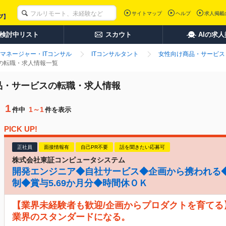
サイトマップ
ヘルプ
求人掲載
検討中リスト
スカウト
AIの求
マネージャー・ITコンサル
ITコンサルタント
女性向け商品・サービス
スの転職・求人情報一覧
商品・サービスの転職・求人情報
1
1～1
件中
件を表示
PICK UP!
正社員
面接情報有
自己PR不要
話を聞きたい応募可
株式会社東証コンピュータシステム
開発エンジニア◆自社サービス◆企画から携われる◆
制◆賞与5.69か月分◆時間休ＯＫ
【業界未経験者も歓迎/企画からプロダクトを育てる
業界のスタンダードになる。