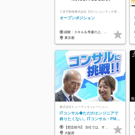
三井不動産株式会社【ポジションマッチ登録】
オープンポジション
経験・スキルを考慮の上、決定します。 ▼参考情報 ----------------------- ＜想定年収850万円～1,500万円（基礎給与・賞与2回含む）＞ 月給42万円～ ※時間外勤務手当・諸手当等別途 ※試用期間3ヶ月 ※残業手当有り
東京都
株式会社ヒューマンキュレーション
ITコンサル◆ただのエンジニアで
終りたくない。ITコンサル・PMに
挑戦出来る！成長中の次世代IT企
【想定給与】 当社では、すべてのプロジェクトで受注単価を完全開示。 給与はその単価に連動し、還元率は80％以上を保証しています。 経験・スキル・貢献度に応じて報酬を正当に評価し、前職年収の保証も行っています。 ■正社員 月給35万円以上＋賞与年2回（みなし残業20h分含む） ◇試用期間は3ヶ月（期間中の待遇に変更なし） ◇みなし残業は案件先によって異なります。詳細は面談にてご説明致します。 ※経験・スキルを考慮し優遇 年収例： ・29歳女性／年収700万円（開発→上流転向） ・38歳男性／年収1,100万円（PMO・マネジメント） ・47歳男性／年収1,300万円（ITコンサル・高裁量案件）
業
大阪府