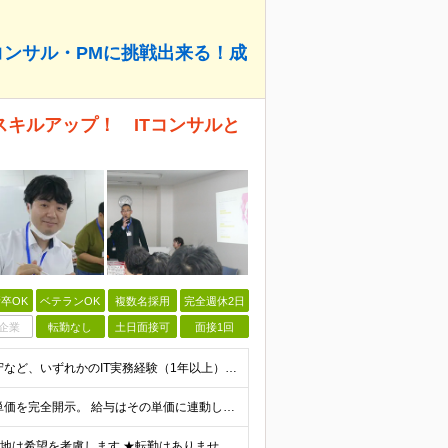
コンサル・PMに挑戦出来る！成
キルアップ！ ITコンサルと
卒OK
ベテランOK
複数名採用
完全週休2日
企業
転勤なし
土日面接可
面接1回
【必須条件】 ◎システム開発、インフラ構築、運用保守など、いずれかのIT実務経験（1年以上） ※言語・環境不問（Java／C#／Python／AWS／Azureなど歓迎） ◎（IT業界、プ
【想定給与】 当社では、すべてのプロジェクトで受注単価を完全開示。 給与はその単価に連動し、還元率は80％以上を保証しています。 経験・スキル・貢献度に応じて報酬を正当に評価し、前職年収の
★リモートワーク案件多数(希望に応じて調整可) ★勤務地は希望を考慮します ★転勤はありません ★U・Iターンも歓迎です！ 関西エリア(大阪・兵庫・京都・滋賀・奈良・和歌山)の取引先、または本社での