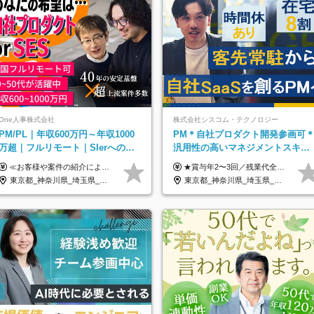
One人事株式会社
株式会社シスコム・テクノロジー
PM/PL｜年収600万円～年収1000
PM＊自社プロダクト開発参画可
万超｜フルリモート｜SIerへの変
汎用性の高いマネジメントスキル
革期をリード＆自社サービス
＊年収1000万以上可
≪お客様や案件の紹介によりインセンティブを支給！≫ 月給40万円以上＋賞与年2回＋インセンティブ ◎経験やスキルを考慮の上、優遇します ◎上記月給は固定残業代月45時間分(月額9万1040円以上)を含みます。超過した場合は全額追加支給します ◎試用期間3カ月あり(給与や福利厚生等は同じです) ＜年収例＞ 36歳／PL（元SE）／580万円 / 官公庁向けWebシステム開発 ※メンバーから2年でPLへ昇格 41歳／SL／616万円 / メーカー向けWebサイト開発 46歳／PL／742万円 / 金融情報連携システム開発 52歳 / PM / 952万円 / 信販システムの再構築 55歳 / PM / 910万円 / 製造業向け基盤構築開発
★賞与年2〜3回／残業代全額支給／子ども手当（月1万円）／誕生日手当（年1回1万円）★ ＜初年度の想定年収:600万円～800万円＞ 月給50万7000円～70万4000円＋賞与年2回＋決算賞与 ※経験・能力を考慮のうえ決定します。 ※専門性を高めながらチームを牽引する「プロジェクト推進力」を高く評価し、給与へダイレクトに反映します。 ※試用期間6ヶ月（待遇変動なし） 年収800万円以上も⽬指せます。 経験・スキル・前職給与を最大限に考慮し、 ご納得いただける条件を提示します。 【賞与】 年2〜3回支給（7月・12月＋業績により決算賞与） 当社では、目の前の案件による固定報酬だけが評価の全てではありません。 メンバー育成、現場でのポジション拡大、 ナレッジの共有、そして組織づくりへの参画など、 「会社への貢献度（ビジネスプロセス）」 を昇給・賞与へダイレクトに反映しています。 専門性を高める「技術」と、チームを前進させる「プロジェクト推進」。 この両輪を回すことで、確かなスキル成長と年収アップを同時に実現できる環境です。
東京都_神奈川県_埼玉県_千葉県_大阪府_愛知県_北海道_青森県_岩手県_宮城県_秋田県_山形県_福島県_茨城県_栃木県_群馬県_新潟県_山梨県_長野県_富山県_石川県_福井県_静岡県_岐阜県_三重県_兵庫県_京都府_滋賀県_奈良県_和歌山県_広島県_岡山県_鳥取県_島根県_山口県_徳島県_香川県_愛媛県_高知県_福岡県_熊本県_佐賀県_長崎県_大分県_宮崎県_鹿児島県_沖縄県
東京都_神奈川県_埼玉県_千葉県