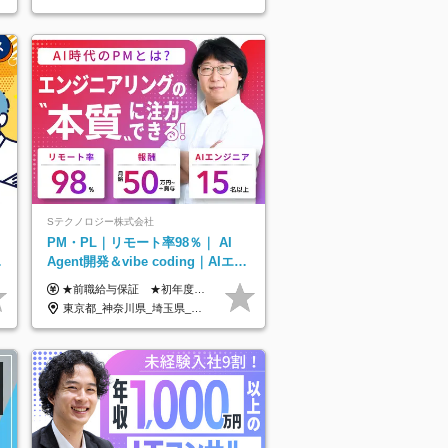
Sテクノロジー株式会社
PM・PL｜リモート率98％｜ AI
な
Agent開発＆vibe coding｜AIエン
ジニアチームをリード
★前職給与保証 ★初年度年収700～800万円も可能 月給50万円～90万円＋賞与年2回＋各種手当 ◎スキルや経験などを考慮。前職から給与アップをお約束します！ ◎上記月給には固定残業代30時間分(95000円～)を含みます。超過した場合は追加支給します ◎試用期間は6ヵ月あり。その間の給与・待遇に差異はありません
東京都_神奈川県_埼玉県_千葉県_大阪府_愛知県_北海道_青森県_岩手県_宮城県_秋田県_山形県_福島県_茨城県_栃木県_群馬県_新潟県_山梨県_長野県_富山県_石川県_福井県_静岡県_岐阜県_三重県_兵庫県_京都府_滋賀県_奈良県_和歌山県_広島県_岡山県_鳥取県_島根県_山口県_徳島県_香川県_愛媛県_高知県_福岡県_熊本県_佐賀県_長崎県_大分県_宮崎県_鹿児島県_沖縄県