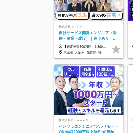
株式会社オネスト
自社サービス開発エンジニア（医
療・農業・建設）｜在宅あり｜残
業月平均13.3h｜年収1000万可｜
【想定年収600万円～1,300万円】 ★賞与年2回＋勤務地手当＋残業手当（年平均残業時間にて算出）を含む ※基本給＋勤務地手当＋役職手当 ※勤務地手当：結婚の有無に関係なく、物価などの違いを考慮して全社員に支給されます 月給40万円～89万円 ＜各種手当＞ ■勤務地手当（東京2万円／月、大阪1万円／月、名古屋5000円／月） ■通勤手当（月額5万円まで） ■扶養手当（6,000円／扶養親族一人） ■役職手当（8,000円～15万円） ※残業代は1分単位で全額支給します ※経験やスキルを考慮し、当社規定により給与を決定します ※執行役員は年俸制となる場合があります
賞与年2回
東京都_大阪府_愛知県_福岡県
株式会社Ｃｒａｎｅ＆Ｉ
インフラエンジニア*フルリモート
OK*年収1000万以上確約*前職給与