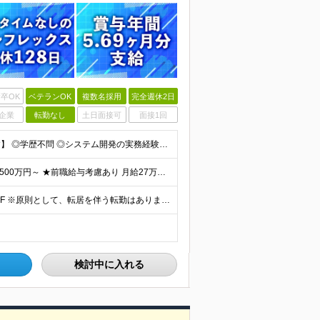
卒OK
ベテランOK
複数名採用
完全週休2日
企業
転勤なし
土日面接可
面接1回
【金融業界の経験は不問！専門知識は入社後に学べます】 ◎学歴不問 ◎システム開発の実務経験をお持ちの方 └3年以上・Java、C#いずれかの使用経験をお持ちの方を想定しております 【以下のような方は
【賞与年3回・昨年度支給実績5.69か月分】 ★想定年収500万円～ ★前職給与考慮あり 月給27万円～59万円 +残業代全額支給(1分単位、監督職以下) +人事評価による賞与年2回（4月/10月）
◎本社勤務 東京都港区虎ノ門5-13-1 虎ノ門40MTビル 8F ※原則として、転居を伴う転勤はありません ※(変更の範囲)上記を除く当社関連勤務地
検討中に入れる