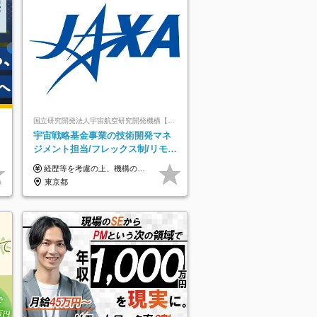
国立研究開発法人宇宙航空研究開発機構【JAXA】
＊
宇宙戦略基金事業の技術開発マネ
ジメント担当/フレックス制/リモー
ト活用/異業種出身者歓迎/国家プロ
経歴等を考慮の上、機構の規定により決定します。 ＜大学卒業後、正規社員として民間企業に3年勤務した場合＞ ・月給30万円以上 ・年収470万円以上 年収概算を試算する場合は以下をご確認ください。 https://www.jaxa.jp/about/employ/trial_j.html ■昇給年1回、賞与年2回 ■諸手当（住居手当、通勤手当他） ■退職金制度あり ※年収470万円～ ※超過勤務分は別途支給します。 ※6ヶ月の試用期間あり。その間の待遇・給与に差異はありません。
ジェクト
東京都