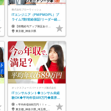
株式会社ブローウィッシュ
ITエンジニア（PM/PMO/PL）プ
ル
ライム7割/前給保証/リーダー経験
不問/30、40代活躍中/リモート9割
【前職給与アップ保証あり！ゆくゆくは年収800万以上も可能】 月給45万円～＋インセンティブ ※経験や適性を考慮の上、相談し決定します ※上記には固定残業代（20時間分/4万円～）が含まれます ※20時間を超過した場合は別途全額支給します ※試用期間（3ヶ月間）あり。給与・待遇に差異はございません それはより高度な案件にアサイン＆ 還元率が平均より高めのため、 これまでの給与から大幅にアップする人もいます。
東京都_神奈川県
オックスフォードパートナーズ株式会社
ITコンサルタント◆コンサル未経
験OK◆平均年収689万円◆業界屈
指の営業力でサポート◆フルリモ
＜平均年収689万円！！＞ ☆前給保証以上☆案件待機期間も給与保証あり☆ 月給40万円～150万円（固定残業代含む） ※経験や能力を考慮し決定します ※試用期間6ヶ月あり。条件や待遇に差異はありません ※上記には固定残業代（30時間分／7万6000円～）が含まれています。 ※超過分は時間外手当を別途支給。 【実際の給与例】 野原さん（35歳）※前職年収480万円 （Java／C#エンジニア ⇒ 業務系システム開発 ⇒ 要件定義・業務分析 ⇒ ITコンサル案件へ参画） ▼620万円（入社初年度） ・Web系業務システム開発（Java、C#） ・ 顧客折衝や開発チームとの調整 ・ 既存システムの改修・機能追加案件に従事 ▼780万円（入社2年目） ・ 金融機関向け業務系システムの要件定義・設計補助 ・ 開発チームと連携した業務分析・課題整理 ・小規模PMO支援案件への参画 ▼1,090万円（入社3年目） ・ 大手企業向けIT戦略・業務改革プロジェクトに参画 ・コンサルタントとして要件定義・業務改善提案・ベンダー調整を担当 ・ PMO／部分的PM業務も兼務し、上流工程での裁量を拡大
ート可
東京都_神奈川県_埼玉県_千葉県_大阪府_愛知県_北海道_青森県_岩手県_宮城県_秋田県_山形県_福島県_茨城県_栃木県_群馬県_新潟県_山梨県_長野県_富山県_石川県_福井県_静岡県_岐阜県_三重県_兵庫県_京都府_滋賀県_奈良県_和歌山県_広島県_岡山県_鳥取県_島根県_山口県_徳島県_香川県_愛媛県_高知県_福岡県_熊本県_佐賀県_長崎県_大分県_宮崎県_鹿児島県_沖縄県