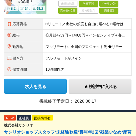
未経験歓迎
学歴不問
ベテランOK
完全週休2日
賞与複数月
面接1回
応募資格
□リモート／出社の頻度も自由に選べる □選考は役員とWeb面談1回のみ □学歴不問／第二新卒歓迎／ブランクOK 【応募条件】 ◎インフラエンジニアの実務経験1年以上をお持ちの方 └運用・監視だけの方
給与
◎月給42万円～140万円＋インセンティブ＋各種手当 ・エンジニア平均年収640万円 ・入社したエンジニア全員年収UP！平均180万円UP！ ・還元率80~95%！平均還元率86.9% ・単価連動型⇒
勤務地
フルリモートor全国のプロジェクト先 ◆リモート実施率93%（リモート／出社の頻度も自分で選べる） ◆UIターン歓迎！転勤なし ※(変更の範囲)上記を除く当社関連勤務地 ＼独立した評価機関による評価
働き方
フルリモートがメイン
残業時間
10時間以内
求人を見る
検討中に入れる
掲載終了予定日：
2026.08.17
NEW
正社員
面接情報有
株式会社サンリオ
サンリオショップスタッフ*未経験歓迎*賞与年2回*残業少なめ*産育