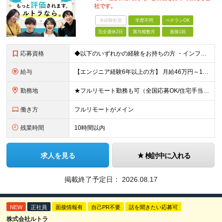
社です。
未経験歓迎
学歴不問
ベテランOK
完全週休2日
賞与複数月
面接1回
応募資格
◆以下のいずれかの経験をお持ちの方 ・インフラ設計・構築の実務経験（オンプレ/クラウドどちらもOK） ・クラウド環境下での運用保守に関する実務経験 ◆学歴不問 ＜こんな方は特に歓迎します＞ ◎これま
給与
【エンジニア経験6年以上の方】 月給46万円～100万円（固定残業代含む） ※上記月給には月30時間分の固定残業代（月8万7,400円～月19万円）を含む。超過分は全額支給。 【エンジニア経験4年以
勤務地
★フルリモート勤務も可（全国応募OK/住宅手当を支給します） ※案件によって常駐が必要になる場合があります。 ※希望がない限り、転勤はありません ※U・Iターン歓迎 ★ルトラの社員は全国各地で活躍中
働き方
フルリモートがメイン
残業時間
10時間以内
求人を見る
検討中に入れる
掲載終了予定日：
2026.08.17
NEW
正社員
面接情報有
自己PR不要
話を聞きたい応募可
株式会社ルトラ