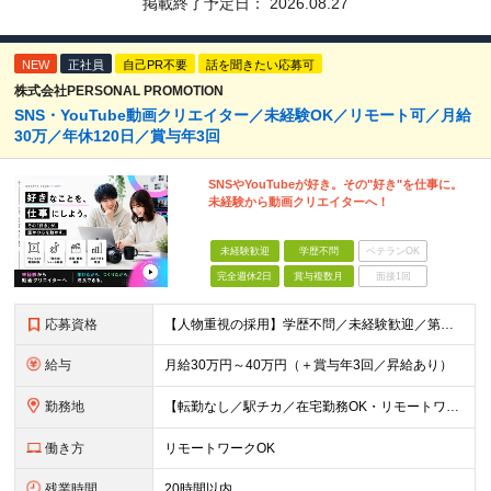
掲載終了予定日：
2026.08.27
NEW
正社員
自己PR不要
話を聞きたい応募可
株式会社PERSONAL PROMOTION
SNS・YouTube動画クリエイター／未経験OK／リモート可／月給
30万／年休120日／賞与年3回
SNSやYouTubeが好き。その"好き"を仕事に。
未経験から動画クリエイターへ！
未経験歓迎
学歴不問
ベテランOK
完全週休2日
賞与複数月
面接1回
応募資格
【人物重視の採用】学歴不問／未経験歓迎／第二新卒歓迎 「動画編集に挑戦したい！」 「YouTubeやTikTokが好き！」 「クリエイティブな仕事をしてみたい！」 そんな想いがあれば、経験やスキル
給与
月給30万円～40万円（＋賞与年3回／昇給あり）
勤務地
【転勤なし／駅チカ／在宅勤務OK・リモートワーク可能】 本社：東京都渋谷区代々木1-30-15 天翔代々木ビル5階 ★過去入社した先輩方の前職をご紹介（経験職種不問です）★ 一般職、秘書、総務、経理
働き方
リモートワークOK
残業時間
20時間以内