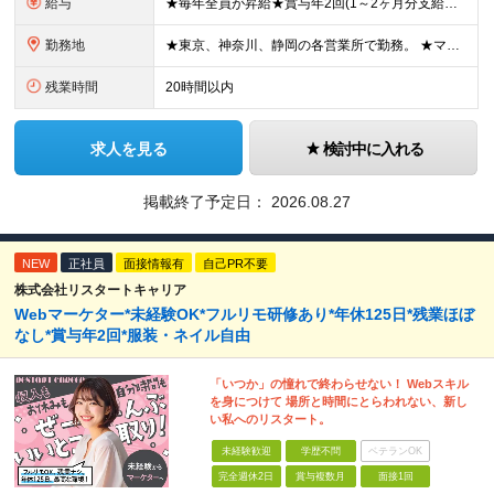
給与
★毎年全員が昇給★賞与年2回(1～2ヶ月分支給） 東京・神奈川エリア／月給27万5295円～ 静岡エリア／月給25万5221円～ 【試用期間中(2ヶ月間)の給与】 東京・神奈川エリア／月給25万1
勤務地
★東京、神奈川、静岡の各営業所で勤務。 ★マイカー・バイク通勤OK！（一部営業所除く） ★配属先は希望を考慮して決定いたします！ ★転居を伴う転勤はありません。 【東京】 多摩営業所／東京都多摩市南
残業時間
20時間以内
求人を見る
検討中に入れる
掲載終了予定日：
2026.08.27
NEW
正社員
面接情報有
自己PR不要
株式会社リスタートキャリア
Webマーケター*未経験OK*フルリモ研修あり*年休125日*残業ほぼ
なし*賞与年2回*服装・ネイル自由
「いつか」の憧れで終わらせない！ Webスキル
を身につけて 場所と時間にとらわれない、新し
い私へのリスタート。
未経験歓迎
学歴不問
ベテランOK
完全週休2日
賞与複数月
面接1回