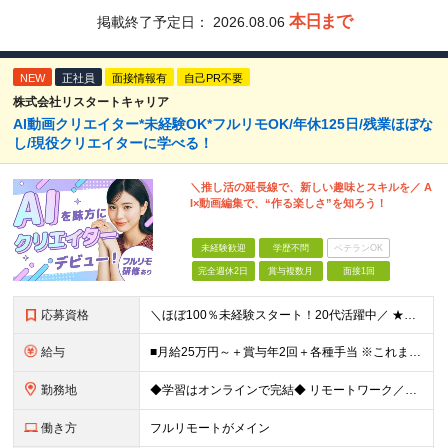
本日まで
掲載終了予定日：
2026.08.06
NEW
正社員
面接情報有
自己PR不要
株式会社リスタートキャリア
AI動画クリエイター*未経験OK*フルリモOK/年休125日/残業ほぼな
し/現役クリエイターに学べる！
＼推し活の延長線で、新しい趣味とスキルを／ A
I×動画編集で、“作る楽しさ”を知ろう！
未経験歓迎
学歴不問
ベテランOK
完全週休2日
賞与複数月
面接1回
応募資格
＼ほぼ100％未経験スタート！20代活躍中／ ★未経験OK ★学歴不問／第二新卒歓迎 ★35歳以下の方（若年層の長期キャリア形成を図るため） ＜こんな方は大歓迎！＞ ・YouTubeやTikTokな
給与
■月給25万円～＋賞与年2回＋各種手当 ※これまでの経験・スキル・前職の給与を考慮して決定します ※上記には、固定残業代（月20時間分／32,500円～）が含まれます ＜研修期間（7ヶ月～最大10ヶ
勤務地
◆学習はオンラインで完結◆ リモートワーク／フルリモート案件あり・転勤なし ◇本社(秋葉原)または一都三県のクライアント先 ※勤務地につきましては、ご相談の上で配属 ＜本社＞ ◇東京都台東区台東1
働き方
フルリモートがメイン