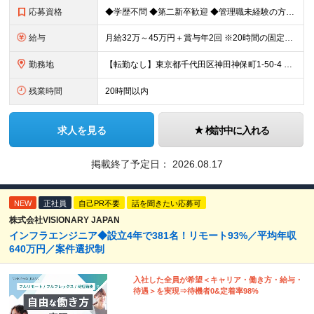
応募資格
◆学歴不問 ◆第二新卒歓迎 ◆管理職未経験の方も歓迎 ◆基本的なPCスキル（Excel・Word・PowerPoint）のある方 →経験やスキルよりも【人との向き合い方】を重視しています！
給与
月給32万～45万円＋賞与年2回 ※20時間の固定残業代（42,478円～59,735円）含む＆超過分別途支給 ■賞与：年2回（6月、12月） ■昇給：年1回（6月） ※試用期間（6ヵ月間）も給
勤務地
【転勤なし】東京都千代田区神田神保町1-50-4 浦野ビル3階、4階 「神保町駅」徒歩6分 「水道橋駅」徒歩7分 「御茶ノ水駅」徒歩10分 (変更の範囲)上記を除く当社関連勤務地
残業時間
20時間以内
求人を見る
検討中に入れる
掲載終了予定日：
2026.08.17
NEW
正社員
自己PR不要
話を聞きたい応募可
株式会社VISIONARY JAPAN
インフラエンジニア◆設立4年で381名！リモート93%／平均年収
640万円／案件選択制
入社した全員が希望＜キャリア・働き方・給与・
待遇＞を実現⇒待機者0&定着率98%