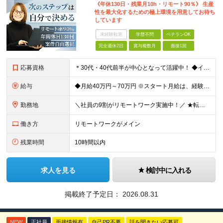
《年休130日・残業月10h・リモート90％》 生産
性を最大化するための極上環境を用意してお待ち
しています
未経験歓迎
学歴不問
ベテランOK
完全週休2日
賞与複数月
面接1回
応募資格
＊30代・40代前半が中心となって活躍中！ ◆インフラ（サーバー・ネットワーク・クラウド等）の設計、構築、テストいずれかの実務経験3年以上 ◆学歴不問 ★求める人物像： ◎他責ではなく、自身のキャ
給与
◆月給40万円～70万円 ※スタート月給は、経験・能力・前職の給与等を考慮の上で決定いたします。 ※上記金額には残業の有無に関わらず、 月30時間分の固定残業代（7万6,000円～13万3,000円
勤務地
＼社員の9割がリモートワーク実施中！／ ★転勤ナシ！ ★UIターン歓迎！ 関東、関西、東海、九州・中国エリアの各プロジェクト先から希望を優先して決定。 ※リモート案件も多数あり！ ◆関東エリア
働き方
リモートワークがメイン
残業時間
10時間以内
求人を見る
検討中に入れる
掲載終了予定日：
2026.08.31
NEW
正社員
面接情報有
自己PR不要
話を聞きたい応募可