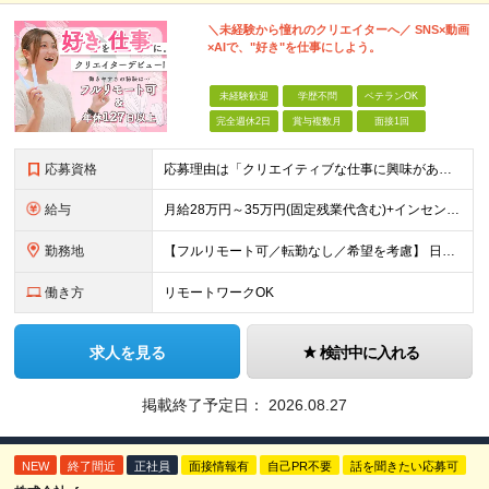
＼未経験から憧れのクリエイターへ／ SNS×動画
×AIで、"好き"を仕事にしよう。
未経験歓迎
学歴不問
ベテランOK
完全週休2日
賞与複数月
面接1回
応募資格
応募理由は「クリエイティブな仕事に興味がある」でOK！ #学歴不問 #未経験OK ★1つでも当てはまれば、マッチング率高め★ □ SNSやYouTubeに興味がある方 □ アイデアを考えることが好き
給与
月給28万円～35万円(固定残業代含む)+インセンティブ＋各種手当 ※経験・能力等を考慮の上、決定します。 ※残業はほとんどありませんが、発生した場合は時間外手当を100％支給します。 【固定残業
勤務地
【フルリモート可／転勤なし／希望を考慮】 日本47都道府県、どこでも就業可能！ （東京・神奈川・埼玉・千葉・北海道・宮城・愛知・大阪・福岡・新潟など 各拠点近郊のプロジェクト先） 【Point】
働き方
リモートワークOK
求人を見る
検討中に入れる
掲載終了予定日：
2026.08.27
NEW
終了間近
正社員
面接情報有
自己PR不要
話を聞きたい応募可