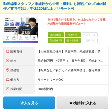
動画編集スタッフ／未経験から企画・撮影にも挑戦／YouTube制
作／賞与年3回／年休120日以上／リモート可
SNSで見かける動画を、次はあなたがつくる番。
未経験から動画編集デビュー！
未経験歓迎
学歴不問
ベテランOK
完全週休2日
賞与複数月
面接1回
応募資格
【人物重視の採用】学歴不問／未経験歓迎／第二新卒歓迎 「動画編集を仕事にしてみたい！」 「YouTubeやTikTokが好き！」 「クリエイティブな仕事に挑戦したい！」 そんな想いがあれば、経験や
給与
月給30万円～40万円（＋賞与年3回／昇給あり） 【固定残業代について】 なし（残業代は、実際の労働時間に応じて別途全額支給）
勤務地
【転勤なし／駅チカ／研修期間後は、在宅勤務可能】 本社：東京都渋谷区代々木1-30-15 天翔代々木ビル5階 ★過去入社した先輩方の前職をご紹介（経験職種不問です）★ 一般職、秘書、総務、経理
働き方
リモートワークOK
残業時間
20時間以内
求人を見る
検討中に入れる