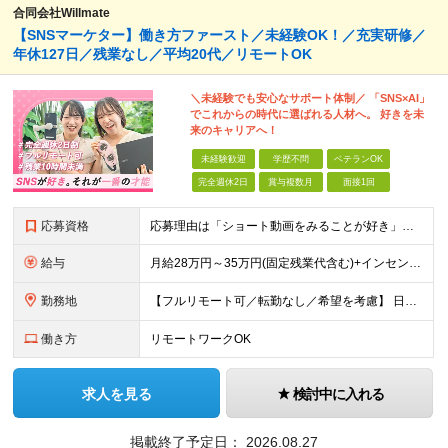
合同会社Willmate
【SNSマーケター】働き方ファースト／未経験OK！／充実研修／
年休127日／残業なし／平均20代／リモートOK
＼未経験でも安心なサポート体制／ 「SNS×AI」
でこれからの時代に選ばれる人材へ。 好きを未
来のキャリアへ！
未経験歓迎
学歴不問
ベテランOK
完全週休2日
賞与複数月
面接1回
応募資格
応募理由は「ショート動画をみることが好き」でOK！ #学歴不問 #未経験OK ★1つでも当てはまれば、マッチング率高め★ □ SNSや動画制作に興味がある方 □ アイデアを考えることが好きな方 □
給与
月給28万円～35万円(固定残業代含む)+インセンティブ＋各種手当 ※経験・能力等を考慮の上、決定します。 ※残業はほとんどありませんが、発生した場合は時間外手当を100％支給します。 【固定残業
勤務地
【フルリモート可／転勤なし／希望を考慮】 日本47都道府県、どこでも就業可能！ （東京・神奈川・埼玉・千葉・北海道・宮城・愛知・大阪・福岡・新潟など 各拠点近郊のプロジェクト先） 【Point】
働き方
リモートワークOK
求人を見る
検討中に入れる
掲載終了予定日：
2026.08.27