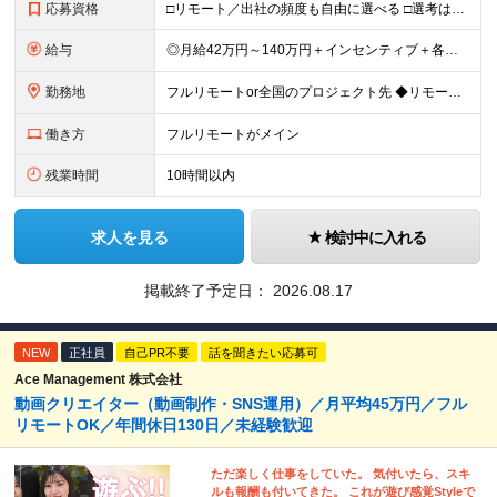
応募資格
□リモート／出社の頻度も自由に選べる □選考は役員とWeb面談1回のみ □学歴不問／第二新卒歓迎／ブランクOK 【応募条件】 ◎ITエンジニアの実務経験1年以上をお持ちの方 └言語・業界・ジャンル不
給与
◎月給42万円～140万円＋インセンティブ＋各種手当 ・エンジニア平均年収640万円 ・入社したエンジニア全員年収UP！平均180万円UP！ ・還元率80~95%！平均還元率86.9% ・単価連動型⇒
勤務地
フルリモートor全国のプロジェクト先 ◆リモート実施率93%（リモート／出社の頻度も自分で選べる） ◆UIターン歓迎！転勤なし ※(変更の範囲)上記を除く当社関連勤務地 ＼独立した評価機関による評価
働き方
フルリモートがメイン
残業時間
10時間以内
求人を見る
検討中に入れる
掲載終了予定日：
2026.08.17
NEW
正社員
自己PR不要
話を聞きたい応募可
Ace Management 株式会社
動画クリエイター（動画制作・SNS運用）／月平均45万円／フル
リモートOK／年間休日130日／未経験歓迎
ただ楽しく仕事をしていた。 気付いたら、スキ
ルも報酬も付いてきた。 これが遊び感覚Styleで