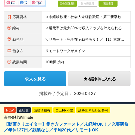
完全週休2日
賞与複数月
面接1回
応募資格
＜未経験歓迎・社会人未経験歓迎・第二新卒歓迎・ブランクOK・学歴不問＞ ★これまでの経験は一切不問！ ★人柄重視の採用を行っています！ ★95％が未経験スタート！ 知識や経験がなくても、入社後に学べる
給与
＜還元率は最大80％で収入アップを叶えられる！＞ 【月給26.5万円～50万円＋各種インセンティブ】 ★プロジェクトデビュー後は月給UP！ ＊＊＊ ■月給26.5万円～50万円＋賞与＋インセンティ
勤務地
＼リモート・完全在宅勤務あり！／ 【1】東京本社もしくは東京23区を中心とした神奈川・埼玉・千葉エリアの各プロジェクト先 【2】大阪を中心とした京都・兵庫・滋賀・奈良・和歌山エリアの各プロジェクト先
働き方
リモートワークがメイン
残業時間
10時間以内
求人を見る
検討中に入れる
掲載終了予定日：
2026.08.27
NEW
正社員
面接情報有
自己PR不要
話を聞きたい応募可
合同会社Willmate
【動画クリエイター】働き方ファースト／未経験OK！／充実研修
／年休127日／残業なし／平均20代／リモートOK