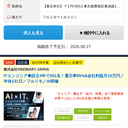
勤務地
【東京本社】 〒170-0013 東京都豊島区東池袋1-17-11 パークハイツ池袋
働き方
フルリモートがメイン
求人を見る
検討中に入れる
掲載終了予定日：
2026.08.27
NEW
正社員
自己PR不要
話を聞きたい応募可
株式会社VISIONARY JAPAN
ITエンジニア◆設立4年で381名！還元率95%&会社利益月10万円／
年休131日／フルリモ／AI研修
「キャリア・働き方・給与・待遇」全て業界最高
水準⇒入社した381名全員が希望を実現
未経験歓迎
学歴不問
ベテランOK
完全週休2日
賞与複数月
面接1回