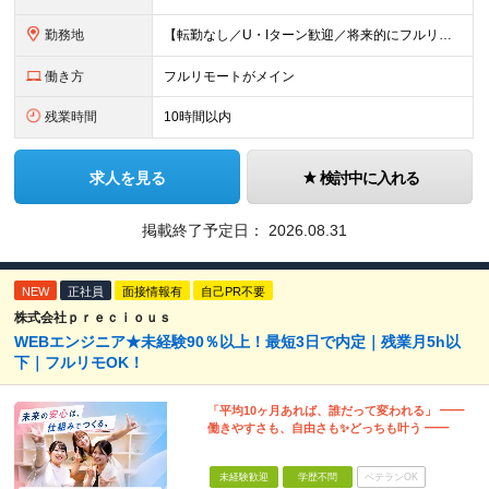
勤務地
【転勤なし／U・Iターン歓迎／将来的にフルリモートOK】 本社（新宿区）、大阪支店、名古屋支店または東京都・神奈川県・千葉県・埼玉県・愛知県・大阪府・福岡県をはじめ、全国のプロジェクト先 ※ご希望を
働き方
フルリモートがメイン
残業時間
10時間以内
求人を見る
検討中に入れる
掲載終了予定日：
2026.08.31
NEW
正社員
面接情報有
自己PR不要
株式会社ｐｒｅｃｉｏｕｓ
WEBエンジニア★未経験90％以上！最短3日で内定｜残業月5h以
下｜フルリモOK！
「平均10ヶ月あれば、誰だって変われる」 ━━
働きやすさも、自由さも✨どっちも叶う ━━
未経験歓迎
学歴不問
ベテランOK