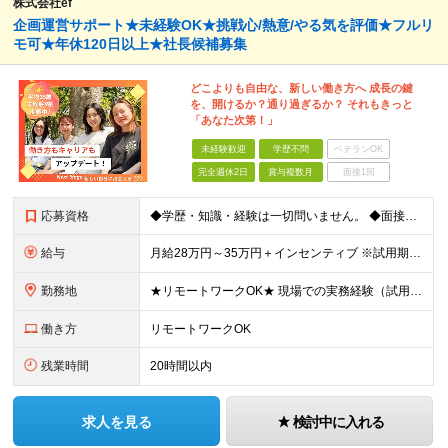
株式会社ef
企画運営サポート★未経験OK★挑戦心/熱意/やる気を評価★フルリ
モ可★年休120日以上★社長候補募集
どこよりも自由な、新しい働き方へ 成長の鍵
を、開けるか？通り過ぎるか？ それもきっと
「あなた次第！」
未経験歓迎
学歴不問
ベテランOK
完全週休2日
賞与複数月
面接1回
応募資格
◆学歴・知識・経験は一切問いません。 ◆面接は「履歴書」「実務経験」「スーツ」不要。 「意欲」「人柄」重視の採用です。 やる気のある方を広く受け入れ、 努力や結果に報いる組織を作ります。 ミスマッ
給与
月給28万円～35万円＋インセンティブ ※試用期間3ヶ月（契約社員）：月給23万円 ※時間外手当は別途全額支給します ◎給与にプラスしてもらえる手当・インセンティブ ■通勤費(規定あり) ■業績手
勤務地
★リモートワークOK★ 現場での実務経験（試用期間含む）12ヶ月後、基準を満たした方は リモート勤務が可能です！ ※成果状況に応じて出社勤務へ変更となる場合があります。 【本社】 東京都中央区銀座1
働き方
リモートワークOK
残業時間
20時間以内
求人を見る
検討中に入れる