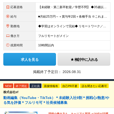
応募資格
【未経験・第二新卒歓迎／学歴不問】 ◆35歳以下の方（若年層の長期キャリア形成を図るため) ◆お人柄・意欲重視の採用です！ ＜こんな方は大歓迎！＞ ・SNSや動画を見るのが好きで、トレンドに敏感 ・
給与
■月給25万円～＋賞与年2回＋各種手当 ※これまでの経験・スキル・前職の給与を考慮して決定します ※上記には、固定残業代（月20時間分／32,500円～）が含まれます ＜研修期間（7ヶ月～最大10ヶ
勤務地
◆学習はオンラインで完結◆ リモートワーク／フルリモート案件あり・転勤なし ◇本社(秋葉原)または一都三県のクライアント先 ※勤務地につきましては、ご相談の上で配属 ＜本社＞ ◇東京都台東区台東1
働き方
フルリモートがメイン
残業時間
10時間以内
求人を見る
検討中に入れる
掲載終了予定日：
2026.08.31
NEW
終了間近
正社員
面接情報有
自己PR不要
話を聞きたい応募可
株式会社ef
動画編集（YouTube・TikTok）＊未経験入社9割＊挑戦心/熱意/や
る気を評価＊フルリモ可＊社長候補募集
理想の働き方も、キャリアも実現 ≪20代が活躍