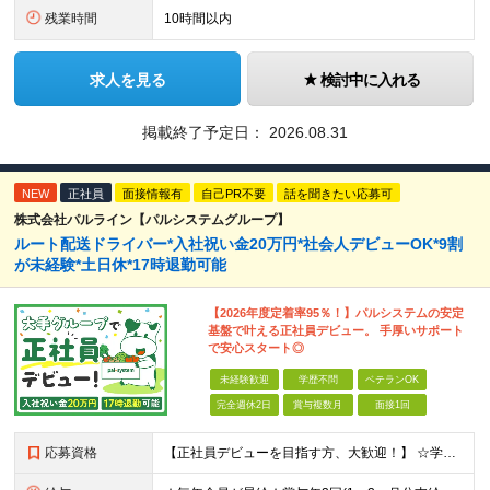
残業時間
10時間以内
求人を見る
検討中に入れる
掲載終了予定日：
2026.08.31
NEW
正社員
面接情報有
自己PR不要
話を聞きたい応募可
株式会社パルライン【パルシステムグループ】
ルート配送ドライバー*入社祝い金20万円*社会人デビューOK*9割
が未経験*土日休*17時退勤可能
【2026年度定着率95％！】パルシステムの安定
基盤で叶える正社員デビュー。 手厚いサポート
で安心スタート◎
未経験歓迎
学歴不問
ベテランOK
完全週休2日
賞与複数月
面接1回
応募資格
【正社員デビューを目指す方、大歓迎！】 ☆学歴不問 ☆未経験OK ☆普通自動車運転免許（AT限定可）をお持ちの方 └研修期間を用意しているので、ペーパードライバーの方もOK◎ ☆44歳以下の方 ※若年