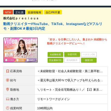
NEW
正社員
面接情報有
自己PR不要
株式会社ｐｒｅｃｉｏｕｓ
動画クリエイター#YouTube、TikTok、Instagramなど#フルリ
モ・副業OK＃最短3日内定
「好き」を仕事にしたい人、集まれ✨ 未経験から
動画クリエイターデビューへ！
未経験歓迎
学歴不問
ベテランOK
完全週休2日
賞与複数月
面接1回
応募資格
＜未経験歓迎・社会人未経験歓迎・第二新卒歓迎・ブランクOK・学歴不問＞ ★これまでの経験は一切不問！ ★人柄重視の採用を行っています！ ★95％が未経験スタート！ 知識や経験がなくても、入社後に学べる
給与
＜還元率は最大80％で収入アップを叶えられる！＞ 【月給25万円～50万円＋各種インセンティブ】 ★プロジェクトデビュー後は月給UP！ ＊＊＊ ■月給25～50万円＋賞与＋インセンティブ ※経験・
勤務地
＼リモート・完全在宅勤務あり！／ 【1】東京本社もしくは東京23区を中心とした神奈川・埼玉・千葉エリアの各プロジェクト先 【2】大阪を中心とした京都・兵庫・滋賀・奈良・和歌山エリアの各プロジェクト先
働き方
リモートワークがメイン
残業時間
10時間以内