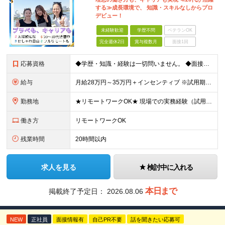
する≫成長環境で、 知識・スキルなしからプロ
デビュー！
未経験歓迎
学歴不問
ベテランOK
完全週休2日
賞与複数月
面接1回
応募資格
◆学歴・知識・経験は一切問いません。 ◆面接は「履歴書」「実務経験」「スーツ」不要。 「意欲」「人柄」重視の採用です。 やる気のある方を広く受け入れ、 努力や結果に報いる組織を作ります。 ミスマッ
給与
月給28万円～35万円＋インセンティブ ※試用期間6ヶ月（契約社員）：月給23万円 ※時間外手当は別途全額支給します ◎給与にプラスしてもらえる手当・インセンティブ ■通勤費(規定あり) ■業績手
勤務地
★リモートワークOK★ 現場での実務経験（試用期間含む）12ヶ月後、基準を満たした方は リモート勤務が可能です！ ※成果状況に応じて出社勤務へ変更となる場合があります。 【本社】 東京都中央区銀座1
働き方
リモートワークOK
残業時間
20時間以内
求人を見る
検討中に入れる
本日まで
掲載終了予定日：
2026.08.06
NEW
正社員
面接情報有
自己PR不要
話を聞きたい応募可