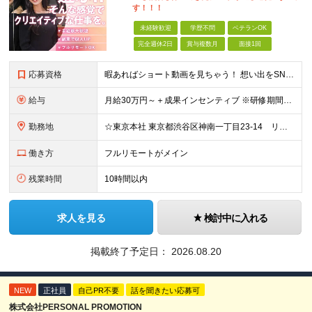
す！！！
未経験歓迎
学歴不問
ベテランOK
完全週休2日
賞与複数月
面接1回
応募資格
暇あればショート動画を見ちゃう！ 想い出をSNSにアップしちゃう！ 【そんな方が活躍できる会社です！！】 ＝＝＝ 今 の 仕 事 を 続 け て い て も 何 者 に も な れ な い 。
給与
月給30万円～＋成果インセンティブ ※研修期間6カ月間
勤務地
☆東京本社 東京都渋谷区神南一丁目23-14 リージャス渋谷公園通り7F ☆新宿支社 東京都新宿区西新宿3-7-1 新宿パークタワー N棟30F ☆池袋支社 東京都豊島区南池袋1-16-15 ダイ
働き方
フルリモートがメイン
残業時間
10時間以内
求人を見る
検討中に入れる
掲載終了予定日：
2026.08.20
NEW
正社員
自己PR不要
話を聞きたい応募可
株式会社PERSONAL PROMOTION