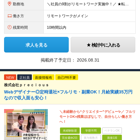
勤務地
＼社員の9割がリモートワーク実施中！／ ★転勤ナシ！ ★UIターン歓迎！ 関東、関西、東海、九州・中国エリアの各プロジェクト先から希望を優先して決定。 ※リモート案件も多数あり！ ◆関東エリア
働き方
リモートワークがメイン
残業時間
10時間以内
求人を見る
検討中に入れる
掲載終了予定日：
2026.08.31
NEW
正社員
面接情報有
自己PR不要
株式会社ｐｒｅｃｉｏｕｓ
Webデザイナー◎定時退社×フルリモ・副業OK！月給実績35万円
なので収入面も安心！
＼未経験から“クリエイター”デビュー✨／ フルリ
モートOK×残業ほぼなしで、自分らしい働き方
へ！
未経験歓迎
学歴不問
ベテランOK
完全週休2日
賞与複数月
面接1回