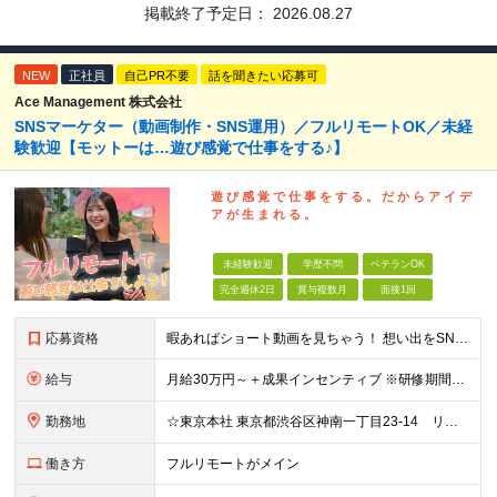
掲載終了予定日：
2026.08.27
NEW
正社員
自己PR不要
話を聞きたい応募可
Ace Management 株式会社
SNSマーケター（動画制作・SNS運用）／フルリモートOK／未経
験歓迎【モットーは…遊び感覚で仕事をする♪】
遊 び 感 覚 で 仕 事 を す る 。 だ か ら ア イ デ
ア が 生 ま れ る 。
未経験歓迎
学歴不問
ベテランOK
完全週休2日
賞与複数月
面接1回
応募資格
暇あればショート動画を見ちゃう！ 想い出をSNSにアップしちゃう！ 【そんな方が活躍できる会社です！！】 ＝＝＝ 今 の 仕 事 を 続 け て い て も 何 者 に も な れ な い 。
給与
月給30万円～＋成果インセンティブ ※研修期間6カ月間
勤務地
☆東京本社 東京都渋谷区神南一丁目23-14 リージャス渋谷公園通り7F ☆新宿支社 東京都新宿区西新宿3-7-1 新宿パークタワー N棟30F ☆池袋支社 東京都豊島区南池袋1-16-15 ダイ
働き方
フルリモートがメイン