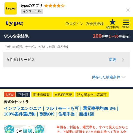
typeのアプリ
インストール
ログイン
会員登録
検討中(
0
)
MENU
100
求人検索結果
件中
1～50
件表示
「女性向け商品・サービス」が条件の転職・求人情報
女性向けサービス
変更
保存した検索条件
NEW
正社員
面接情報有
自己PR不要
話を聞きたい応募可
株式会社ルトラ
インフラエンジニア｜フルリモートも可｜還元率平均86.3%｜
100%案件選択制｜副業OK｜住宅手当｜面接1回
単価も、利益も、還元率も、すべて見えるからこ
そ、 “誠実に評価する”と自信を持って言える会