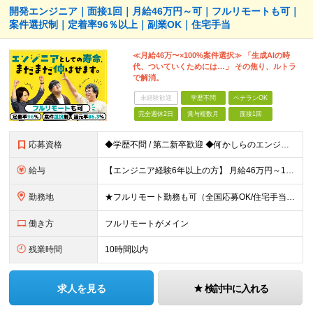
開発エンジニア｜面接1回｜月給46万円～可｜フルリモートも可｜
案件選択制｜定着率96％以上｜副業OK｜住宅手当
≪月給46万〜×100%案件選択≫ 「生成AIの時
代、ついていくためには…」 その焦り、ルトラ
で解消。
未経験歓迎
学歴不問
ベテランOK
完全週休2日
賞与複数月
面接1回
応募資格
◆学歴不問 / 第二新卒歓迎 ◆何かしらのエンジニア経験をお持ちの方 （言語・期間・フェーズ不問） 経験浅めの方も遠慮なくご応募ください！ ■入社前Q＆A ────── ◎実力に見合った報酬が手に
給与
【エンジニア経験6年以上の方】 月給46万円～100万円（固定残業代含む） ※上記月給には月30時間分の固定残業代（月8万7,400円～月19万円）を含む。超過分は全額支給。 【エンジニア経験4年以
勤務地
★フルリモート勤務も可（全国応募OK/住宅手当を支給します） ※案件によって常駐が必要になる場合があります。 ※希望がない限り、転勤はありません ※U・Iターン歓迎 ★ルトラの社員は全国各地で活躍中
働き方
フルリモートがメイン
残業時間
10時間以内
求人を見る
検討中に入れる