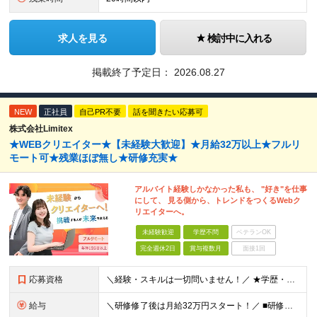
求人を見る
検討中に入れる
掲載終了予定日：
2026.08.27
NEW
正社員
自己PR不要
話を聞きたい応募可
株式会社Limitex
★WEBクリエイター★【未経験大歓迎】★月給32万以上★フルリ
モート可★残業ほぼ無し★研修充実★
アルバイト経験しかなかった私も、 "好き"を仕事
にして、 見る側から、トレンドをつくるWebク
リエイターへ。
未経験歓迎
学歴不問
ベテランOK
完全週休2日
賞与複数月
面接1回
応募資格
＼経験・スキルは一切問いません！／ ★学歴・職歴不問 ★未経験・第二新卒歓迎！ ★正社員デビューも応援します！
給与
＼研修修了後は月給32万円スタート！／ ■研修修了後 月給32万円＋賞与＋インセンティブ賞与 ※残業代は別途支給 ▽研修期間（6カ月）▽ 【経験者】 （営業・接客・マーケティングなどの経験をお持