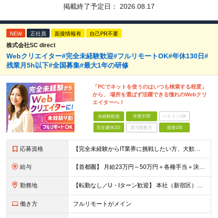
掲載終了予定日：
2026.08.17
NEW
正社員
面接情報有
自己PR不要
株式会社SC direct
Webクリエイター#完全未経験歓迎#フルリモートOK#年休130日#
残業月5h以下#全国募集#最大1年の研修
「PCでネットを使うのはいつも検索する程度」
から、 場所を選ばず活躍できる憧れのWebクリ
エイターへ！
未経験歓迎
学歴不問
ベテランOK
完全週休2日
賞与複数月
面接1回
応募資格
【完全未経験からIT業界に挑戦したい方、大歓迎！】 ●応募年齢制限：34歳まで（若年層の長期キャリア形成を図るため） ★学歴不問・転職回数不問 ★第二新卒・社会人デビューOK 【こんな方を求めていま
給与
【首都圏】 月給23万円～50万円＋各種手当＋決算賞与 【大阪】 月給22万円～50万円＋各種手当＋決算賞与 【愛知】 月給21.5万円～50万円＋各種手当＋決算賞与 【福岡・宮城】 月給20万
勤務地
【転勤なし／U・Iターン歓迎】 本社（新宿区）、大阪支店、名古屋支店または東京都・神奈川県・千葉県・埼玉県・愛知県・大阪府・福岡県をはじめ、全国のプロジェクト先 ※ご希望を最大限考慮して配属先を決定
働き方
フルリモートがメイン