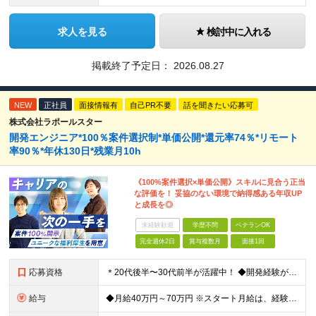
求人を見る
検討中に入れる
掲載終了予定日：
2026.08.27
NEW
正社員
面接情報有
自己PR不要
話を聞きたい応募可
株式会社ラポールスター
開発エンジニア*100％案件選択制*単価公開*還元率74％*リモート
率90％*年休130日*残業月10h
《100%案件選択×単価公開》スキルに見合う正当
な評価を！ 妥協のない環境で納得感ある年収UP
と成長を◎
未経験歓迎
学歴不問
ベテランOK
完全週休2日
賞与複数月
面接1回
応募資格
＊20代後半〜30代前半が活躍中！ ◆開発経験が3年以上ある方（Web・オープン系システム等） ◆学歴不問 ★Java(Spring、Spring Boot)、Python(Django)、 Re
給与
◆月給40万円～70万円 ※スタート月給は、経験・能力・前職の給与等を考慮の上で決定いたします。 ※上記金額には残業の有無に関わらず、 月30時間分の固定残業代（7万6,000円～13万3,000円