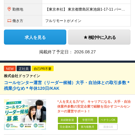
勤務地
【東京本社】 東京都豊島区東池袋1-17-11 パークハイツ池袋
働き方
フルリモートがメイン
求人を見る
検討中に入れる
掲載終了予定日：
2026.08.27
NEW
正社員
自己PR不要
株式会社ドゥファイン
コールセンター運営（リーダー候補）大手・自治体との取引多数＊
残業少なめ＊年休120日/KAK
“人を支える力”が、キャリアになる。大手・自治
体案件多数の安定企業で経験を活かすコールセン
ターの運営サポート！
未経験歓迎
学歴不問
ベテランOK
完全週休2日
賞与複数月
面接1回