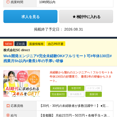
残業時間
10時間以内
求人を見る
検討中に入れる
掲載終了予定日：
2026.08.31
NEW
正社員
面接情報有
自己PR不要
株式会社SC direct
Web開発エンジニア#完全未経験OK#フルリモート可#年休130日#
残業月5h以内#最長1年の手厚い研修
未経験から憧れのエンジニアへ！フルリモート＆
年休130日の好環境で、 最長1年の研修からスタ
ート。
未経験歓迎
学歴不問
ベテランOK
完全週休2日
賞与複数月
面接1回
応募資格
【20代・30代の未経験者が多数活躍中！】 ●完全未経験、第二新卒、既卒、フリーターの方大歓迎！ ●学歴・職歴・転職回数・ブランク一切不問 ※34歳までの方（若年層の長期キャリア形成を図るため） ★
給与
【首都圏】 月給23万円～50万円＋各種手当＋決算賞与 【大阪】 月給22万円～50万円＋各種手当＋決算賞与 【愛知】 月給21.5万円～50万円＋各種手当＋決算賞与 【福岡・宮城】 月給20万