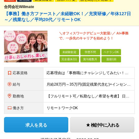
合同会社Willmate
【事務】働き方ファースト／未経験OK！／充実研修／年休127日
～／残業なし／平均20代／リモートOK
＼オフィスワークデビュー大歓迎♪／ AI×事務
で、一歩先のキャリアを始めよう！
未経験歓迎
学歴不問
ベテランOK
完全週休2日
賞与複数月
面接1回
応募資格
応募理由は「事務職にチャレンジしてみたい！」でOK！ #学歴不問 #未経験OK #第二新卒歓迎 ★1つでも当てはまれば、マッチング率高め★ □ オフィスワークデビューしたい方 □ 人をサポートする
給与
月給28万円～35万円(固定残業代含む)+インセンティブ＋各種手当 ※経験・能力等を考慮の上、決定します。 ※残業はほとんどありませんが、発生した場合は時間外手当を100％支給します。 【固定残業
勤務地
【フルリモート可／転勤なし／希望を考慮】 日本47都道府県、どこでも就業可能！ （東京・神奈川・埼玉・千葉・北海道・宮城・愛知・大阪・福岡・新潟など 各拠点近郊のプロジェクト先） 【Point】
働き方
リモートワークOK
求人を見る
検討中に入れる