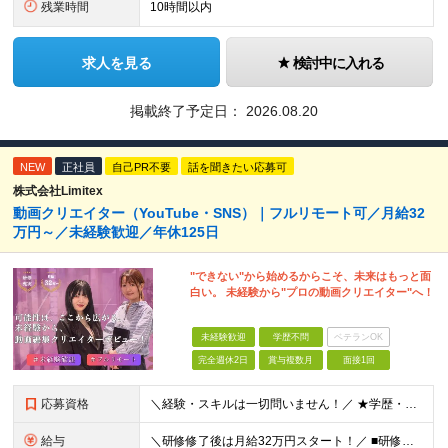
残業時間
10時間以内
求人を見る
検討中に入れる
掲載終了予定日：
2026.08.20
NEW
正社員
自己PR不要
話を聞きたい応募可
株式会社Limitex
動画クリエイター（YouTube・SNS）｜フルリモート可／月給32
万円～／未経験歓迎／年休125日
"できない"から始めるからこそ、未来はもっと面
白い。 未経験から"プロの動画クリエイター"へ！
未経験歓迎
学歴不問
ベテランOK
完全週休2日
賞与複数月
面接1回
応募資格
＼経験・スキルは一切問いません！／ ★学歴・職歴不問 ★未経験・第二新卒歓迎！ ★正社員デビューも応援します！
給与
＼研修修了後は月給32万円スタート！／ ■研修修了後 月給32万円＋賞与＋インセンティブ賞与 ※残業代は別途支給 ▽研修期間（6カ月）▽ 【経験者】 （営業・接客・マーケティングなどの経験をお持