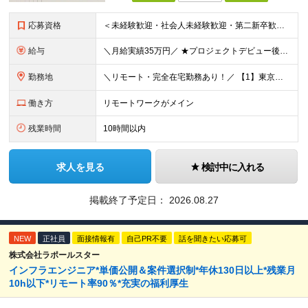
応募資格
＜未経験歓迎・社会人未経験歓迎・第二新卒歓迎・ブランクOK・学歴不問＞ ★これまでの経験は一切不問！ ★人柄重視の採用を行っています！ ★95％が未経験スタート！ 知識や経験がなくても、入社後に学べる
給与
＼月給実績35万円／ ★プロジェクトデビュー後は月給UP！ ★還元率最大80％で収入アップを叶えられる！ ＊＊＊ ■月給25～50万円＋賞与＋インセンティブ ※経験・年齢・能力に応じて決定します。
勤務地
＼リモート・完全在宅勤務あり！／ 【1】東京本社もしくは東京23区を中心とした神奈川・埼玉・千葉エリアの各プロジェクト先 【2】大阪を中心とした京都・兵庫・滋賀・奈良・和歌山エリアの各プロジェクト先
働き方
リモートワークがメイン
残業時間
10時間以内
求人を見る
検討中に入れる
掲載終了予定日：
2026.08.27
NEW
正社員
面接情報有
自己PR不要
話を聞きたい応募可
株式会社ラポールスター
インフラエンジニア*単価公開＆案件選択制*年休130日以上*残業月
10h以下*リモート率90％*充実の福利厚生