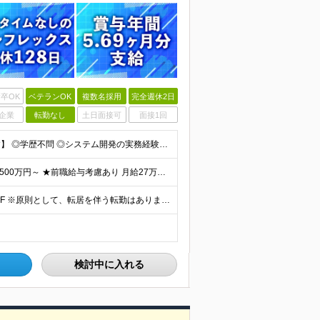
卒OK
ベテランOK
複数名採用
完全週休2日
企業
転勤なし
土日面接可
面接1回
【金融業界の経験は不問！専門知識は入社後に学べます】 ◎学歴不問 ◎システム開発の実務経験をお持ちの方 └3年以上・Java、C#いずれかの使用経験をお持ちの方を想定しております 【以下のような方は
【賞与年3回・昨年度支給実績5.69か月分】 ★想定年収500万円～ ★前職給与考慮あり 月給27万円～59万円 +残業代全額支給(1分単位、監督職以下) +人事評価による賞与年2回（4月/10月）
◎本社勤務 東京都港区虎ノ門5-13-1 虎ノ門40MTビル 8F ※原則として、転居を伴う転勤はありません ※(変更の範囲)上記を除く当社関連勤務地
検討中に入れる