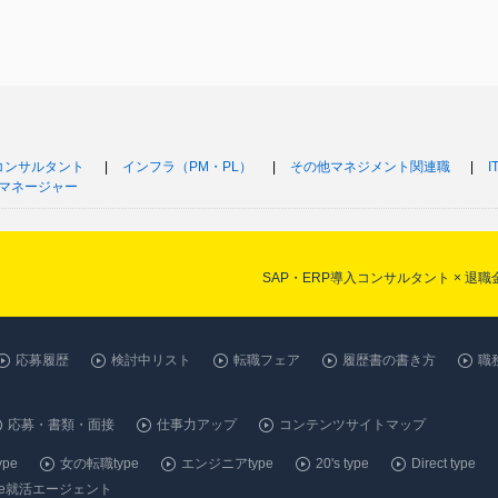
Tコンサルタント
インフラ（PM・PL）
その他マネジメント関連職
マネージャー
SAP・ERP導入コンサルタント × 
応募履歴
検討中リスト
転職フェア
履歴書の書き方
職
応募・書類・面接
仕事力アップ
コンテンツサイトマップ
pe
女の転職type
エンジニアtype
20's type
Direct type
ype就活エージェント