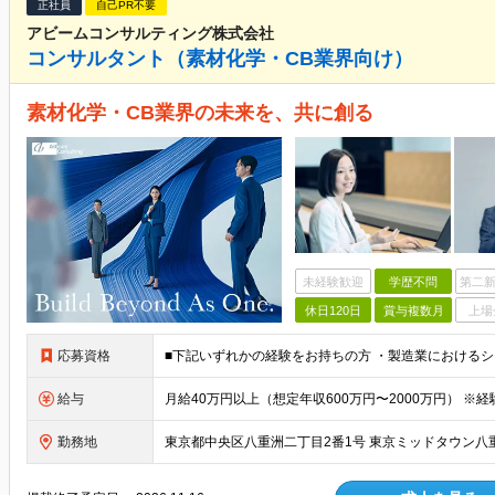
正社員
自己PR不要
アビームコンサルティング株式会社
コンサルタント（素材化学・CB業界向け）
素材化学・CB業界の未来を、共に創る
未経験歓迎
学歴不問
第二新
休日120日
賞与複数月
上場
応募資格
給与
勤務地