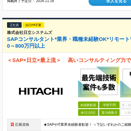
求人を見る
掲載終了予定日：
2026.11.16
正社員
自己PR不要
株式会社日立システムズ
SAPコンサルタント*業界・職種未経験OK*リモートワ
0～800万円以上
＜SAP×日立×最上流＞ 高いコンサルティング力
未経験歓迎
学歴不問
第二新
休日120日
賞与複数月
上場
応募資格