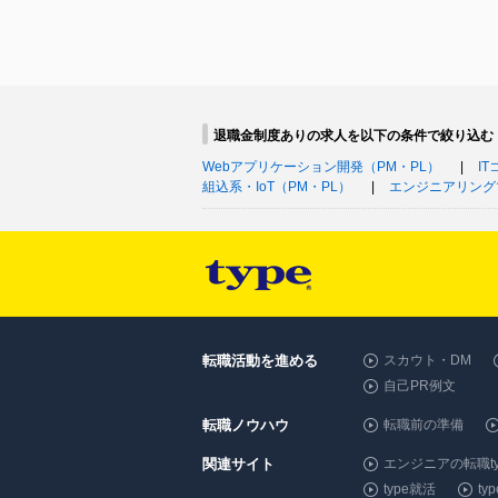
退職金制度ありの求人を以下の条件で絞り込む
Webアプリケーション開発（PM・PL）
I
組込系・IoT（PM・PL）
エンジニアリング
転職活動を進める
スカウト・DM
自己PR例文
転職ノウハウ
転職前の準備
関連サイト
エンジニアの転職ty
type就活
t