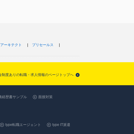
ITアーキテクト
プリセールス
退職金制度ありの転職・求人情報のページトップへ
務経歴書サンプル
面接対策
type転職エージェント
type IT派遣