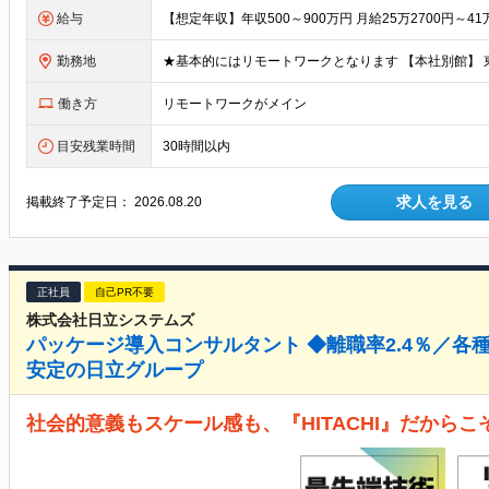
給与
勤務地
働き方
リモートワークがメイン
目安残業時間
30時間以内
求人を見る
掲載終了予定日：
2026.08.20
正社員
自己PR不要
株式会社日立システムズ
パッケージ導入コンサルタント ◆離職率2.4％／各
安定の日立グループ
社会的意義もスケール感も、『HITACHI』だから