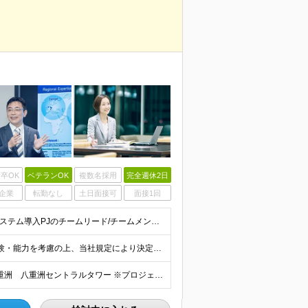
卒OK
ベテランOK
複数名採用
完全週休2日
企業
転勤なし
土日面接可
面接1回
■下記いずれかの経験をお持ちの方 ・製造業におけるシステム導入PJのチームリード/チームメンバー経験 ・配下メンバーを率いてのタスク推進経験 ・製造業の事業部門における実務経験＋デジタル活用経験 ※
月給40万円以上（想定年収600万円〜2000万円） ※経験・能力を考慮の上、当社規定により決定します。 ※賞与年2回支給 ※試用期間：原則6ヶ月（試用期間中の労働条件は本採用時と同様） ※残業代は全
東京都中央区八重洲二丁目2番1号 東京ミッドタウン八重洲 八重洲セントラルタワー ※プロジェクトによりその他全国、海外あり ※在宅勤務制度、リモートワーク制度あり （変更の範囲）リモートワーク実施場