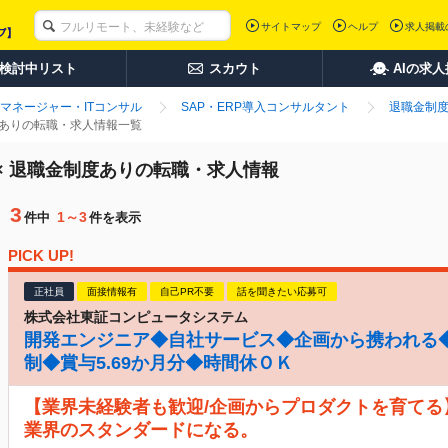
サイトマップ
ヘルプ
求人掲載
検討中リスト
スカウト
AIの求
マネージャー・ITコンサル
SAP・ERP導入コンサルタント
退職金制
制度ありの転職・求人情報一覧
 × 退職金制度ありの転職・求人情報
3
1～3
件中
件を表示
PICK UP!
正社員
面接情報有
自己PR不要
話を聞きたい応募可
株式会社東証コンピュータシステム
開発エンジニア◆自社サービス◆企画から携われる◆
制◆賞与5.69か月分◆時間休ＯＫ
【業界未経験者も歓迎/企画からプロダクトを育てる
業界のスタンダードになる。