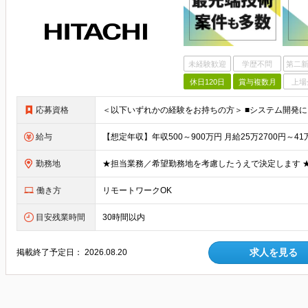
未経験歓迎
学歴不問
第二新
休日120日
賞与複数月
上場
応募資格
給与
勤務地
働き方
リモートワークOK
目安残業時間
30時間以内
求人を見る
掲載終了予定日：
2026.08.20