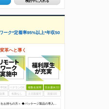
検討中に入れる
ーク*定着率95%以上*年収50
で変革へと導く
卒OK
ベテランOK
複数名採用
完全週休2日
企業
転勤なし
土日面接可
面接1回
★SAPやIT業界未経験者歓迎！ ＜下記いずれかのご経験をお持ちの方＞ ◆パッケージ製品の導入経験をお持ちの方（SAP経験は不問） ◆製造業・商社のお客様向けのシステム開発において、要件定義のご経験