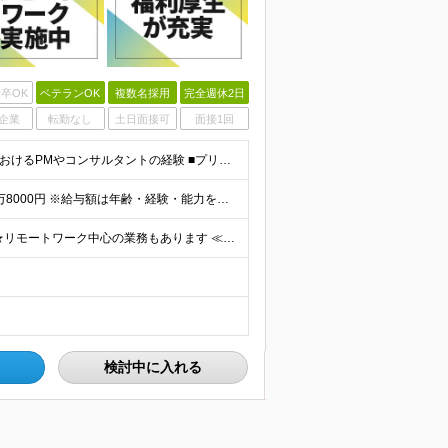
卒OK
ベテランOK
複数名採用
完全週休2日
企業
転勤なし
土日面接可
面接1回
＜以下いずれかの経験をお持ちの方＞ ■システム開発におけるPMやコンサルタントの経験 ■プリセールスやソリューション拡販の経験 ■パッケージシステム導入の経験 ※顧客との交渉や要件定義などの経験をお
【想定年収】年収500～900万円 月給25万2700円～41万8000円 ※給与額は年齢・経験・能力を考慮のうえ、当社規定により優遇します。 ※試用期間は3ヶ月。その間の給与・待遇に差異はありませ
★担当業務／希望勤務地を考慮したうえで決定します ★リモートワーク中心の業務もあります ≪勤務地詳細≫ ■本社第二別館：東京都品川区大崎1-11-1ゲートシティ大崎ウエストタワー ■関西支社：大阪府
検討中に入れる