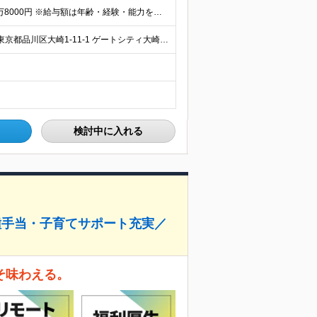
【想定年収】年収500～900万円 月給25万2700円～41万8000円 ※給与額は年齢・経験・能力を考慮のうえ、当社規定により優遇します。 ※試用期間は3ヶ月。その間の給与・待遇に差異はありませ
★基本的にはリモートワークとなります 【本社別館】 東京都品川区大崎1-11-1 ゲートシティ大崎ウエストタワー 【関西支社】 大阪府大阪市北区堂島浜1-2-1 新ダイビル 【中部支社】 愛知県
検討中に入れる
種手当・子育てサポート充実／
こそ味わえる。