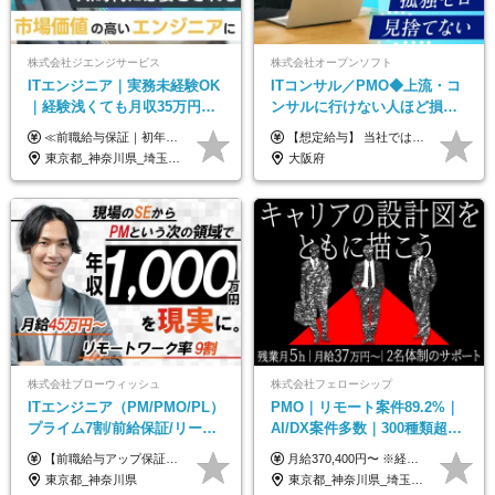
株式会社ジエンジサービス
株式会社オープンソフト
ITエンジニア｜実務未経験OK
ITコンサル／PMO◆上流・コ
｜経験浅くても月収35万円～
ンサルに行けない人ほど損を
｜チーム参画中心｜フルリモ
する！／ＳＥ・ＰＧ出身から
≪前職給与保証｜初年度想定年収420万円～≫ 月給35万円以上＋決算賞与＋交通費 ※スキル・経験を考慮の上、優遇します ※上記月給には固定残業代月20時間分(4万5000円以上)を含みます。超過した場合は、その分追加支給します ※試用期間3～6ヵ月は固定残業代なし(雇用形態やその他待遇・福利厚生は同じです) ＝＝＝＝＝＝＝＝＝＝＝ ▼実力と成長にこだわった評価制度▼ 年2回の評価で昇給・昇格が決まります。 評価は、就業先のお客様からの評価をベースに、目標達成状況やプロジェクトでの役割・貢献度などを総合的に判断して決定します。 日々の働きぶりを実際に見ているお客様の声を反映することで、より公平で納得感のある評価を実現しています。 また、評価後は面談を通じてフィードバックを行い、今後の成長やキャリアについて一緒に考えていきます。 ▼成長につながる目標設定▼ 半期ごとに、具体的な行動ベースの目標を設定し、その達成度や取り組みのプロセスを評価に反映します。 目標は、お客様からのフィードバックや現場での課題をもとに設定するため、「今何を伸ばすべきか」が明確になります。 また、上司との面談を通じて振り返りと次の目標設定を行い、継続的なスキルアップと市場価値の向上を支援しています。
【想定給与】 当社では、すべてのプロジェクトで受注単価を完全開示。 給与はその単価に連動し、還元率は80％以上を保証しています。 経験・スキル・貢献度に応じて報酬を正当に評価し、前職年収の保証も行っています。 ■正社員 月給35万円以上＋賞与年2回（みなし残業20h分含む） ◇試用期間は3ヶ月（期間中の待遇に変更なし） ◇みなし残業は案件先によって異なります。詳細は面談にてご説明致します。 ※経験・スキルを考慮し優遇 年収例： ・29歳女性／年収700万円（開発→上流転向） ・38歳男性／年収1,100万円（PMO・マネジメント） ・47歳男性／年収1,300万円（ITコンサル・高裁量案件）
ート可｜自社サービスあり
年収２００万アップ
東京都_神奈川県_埼玉県_千葉県_大阪府_愛知県_北海道_青森県_岩手県_宮城県_秋田県_山形県_福島県_茨城県_栃木県_群馬県_新潟県_山梨県_長野県_富山県_石川県_福井県_静岡県_岐阜県_三重県_兵庫県_京都府_滋賀県_奈良県_和歌山県_広島県_岡山県_鳥取県_島根県_山口県_徳島県_香川県_愛媛県_高知県_福岡県_熊本県_佐賀県_長崎県_大分県_宮崎県_鹿児島県_沖縄県
大阪府
株式会社ブローウィッシュ
株式会社フェローシップ
ITエンジニア（PM/PMO/PL）
PMO｜リモート案件89.2%｜
プライム7割/前給保証/リーダ
AI/DX案件多数｜300種類超の
ー経験不問/30、40代活躍中/
資格取得支援有｜月給37万円
【前職給与アップ保証あり！ゆくゆくは年収800万以上も可能】 月給45万円～＋インセンティブ ※経験や適性を考慮の上、相談し決定します ※上記には固定残業代（20時間分/4万円～）が含まれます ※20時間を超過した場合は別途全額支給します ※試用期間（3ヶ月間）あり。給与・待遇に差異はございません それはより高度な案件にアサイン＆ 還元率が平均より高めのため、 これまでの給与から大幅にアップする人もいます。
月給370,400円〜 ※経験やスキルを考慮し、決定いたします ※上記金額には固定残業代（30時間分/70,400円～）を含みます。超過分は別途全額支給いたします ※試用期間6カ月あり（期間中の給与・待遇に差異はありません） ★想定年収4,444,800円～ ★50万円～300万円の年収UP事例があります！
リモート9割
～
東京都_神奈川県
東京都_神奈川県_埼玉県_千葉県