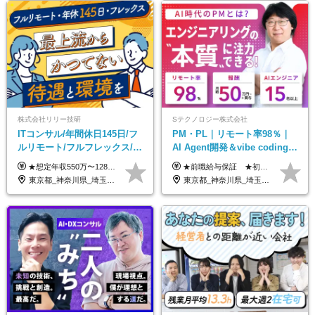
株式会社リリー技研
Sテクノロジー株式会社
ITコンサル/年間休日145日/フ
PM・PL｜リモート率98％｜
ルリモート/フルフレックス/残
AI Agent開発＆vibe coding｜
業基本なし/全国からの応募
AIエンジニアチームをリード
★想定年収550万〜1289万円 ■契約社員 月給45.8万〜71.6万円 ★想定年収688万〜1611万円 ■正社員 月給57.3万〜89.5万円 ※給与は経験・スキルを考慮の上、決定します。 ※試用期間3ヶ月（その間の給与・待遇に差異はありません）期間は短縮の可能性あり ※残業代は別途全額支給します 【★評価について★】 弊社では、1〜7の7段階からなる等級制を導入しています。 【★昇給の仕組み★】 等級が1段階上がるごとに、基本給の25％に相当する額が昇給されます。 評価は年2回実施されるため、年に2回の昇給チャンスがあります。 頑張りが正当に評価される、透明性の高い制度です。
★前職給与保証 ★初年度年収700～800万円も可能 月給50万円～90万円＋賞与年2回＋各種手当 ◎スキルや経験などを考慮。前職から給与アップをお約束します！ ◎上記月給には固定残業代30時間分(95000円～)を含みます。超過した場合は追加支給します ◎試用期間は6ヵ月あり。その間の給与・待遇に差異はありません
OK/特別休暇あり
東京都_神奈川県_埼玉県_千葉県_大阪府_愛知県_北海道_青森県_岩手県_宮城県_秋田県_山形県_福島県_茨城県_栃木県_群馬県_新潟県_山梨県_長野県_富山県_石川県_福井県_静岡県_岐阜県_三重県_兵庫県_京都府_滋賀県_奈良県_和歌山県_広島県_岡山県_鳥取県_島根県_山口県_徳島県_香川県_愛媛県_高知県_福岡県_熊本県_佐賀県_長崎県_大分県_宮崎県_鹿児島県_沖縄県
東京都_神奈川県_埼玉県_千葉県_大阪府_愛知県_北海道_青森県_岩手県_宮城県_秋田県_山形県_福島県_茨城県_栃木県_群馬県_新潟県_山梨県_長野県_富山県_石川県_福井県_静岡県_岐阜県_三重県_兵庫県_京都府_滋賀県_奈良県_和歌山県_広島県_岡山県_鳥取県_島根県_山口県_徳島県_香川県_愛媛県_高知県_福岡県_熊本県_佐賀県_長崎県_大分県_宮崎県_鹿児島県_沖縄県