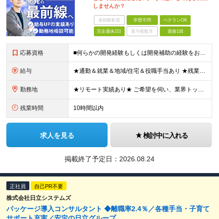
しませんか？
未経験歓迎
学歴不問
ベテランOK
完全週休2日
賞与複数月
面接1回
応募資格
■何らかの開発経験もしくは開発補助の経験をお持ちの方 ■学歴不問 ★ブランクのある方、地方在住の方も大歓迎です！
給与
★通勤＆就業＆地域/住宅＆役職手当あり ★残業代は全額支給 ★選べる給与制度あり！ ★東京・神奈川・千葉・埼玉勤務の場合 月給23.5万円～55万円＋諸手当 （残業代は全額支給） (20,000円の
勤務地
★リモート実績あり★ ご希望を伺い、業界トップクラス約7,000件の取引事業所数、90,000件以上のプロジェクトから検討をいたします。 全国の取引先での就業となります（沖縄を除く） ※勤務地
残業時間
10時間以内
求人を見る
検討中に入れる
掲載終了予定日：
2026.08.24
正社員
自己PR不要
株式会社日立システムズ
パッケージ導入コンサルタント ◆離職率2.4％／各種手当・子育て
サポート充実／安定の日立グループ