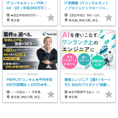
ITコンサルタント／FDE｜
IT系職種（ITコンサルタント
AX・DX｜年収2000万可｜取
／プロジェクトマネージャー
引先の9割が大手企業｜残業月
／ITアーキテクト）
★想定年収800万円～最大2000万円可 ★前職給与を考慮 ★ストックオプション付与あり（IPO間近） ★昇給制度あり ┗入社6カ月後に3％以上の昇給があります。その後、業績に合わせて適宜、昇給します。 月給66万円～166.6万円 ※経験、スキルにあわせて相談のうえ決定します。 ※残業手当は残業時間に応じて別途全額支給 ※試用期間6ヶ月（期間中、給与・待遇に差異はありません）
【想定年収】 550～1100万 【想定役職】 課長代理 主任 一般 ※これまでの経験・年齢などを考慮し、当社給与規則に基づき決定します。 ※残業手当 一般社員（定型勤務・フレックスタイム制）の場合：時間外労働連動支給 一般社員（専門業務型裁量労働制）・管理職の場合：なし 裁量労働の場合について裁量労働手当がございますが、超過分の時間外手当の支給はありません。 （固定残業手当ではないため） ※裁量労働手当 一般社員（専門業務型裁量労働制）の場合：別途、裁量労働手当の支給がございます。
10h｜リモート案件有
東京都
東京都_神奈川県_埼玉県_千葉県_大阪府_愛知県_北海道_青森県_岩手県_宮城県_秋田県_山形県_福島県_茨城県_栃木県_群馬県_新潟県_山梨県_長野県_富山県_石川県_福井県_静岡県_岐阜県_三重県_兵庫県_京都府_滋賀県_奈良県_和歌山県_広島県_岡山県_鳥取県_島根県_山口県_徳島県_香川県_愛媛県_高知県_福岡県_熊本県_佐賀県_長崎県_大分県_宮崎県_鹿児島県_沖縄県
スパイシーソフト株式会社
アライズイノベーション株式会社
PM/PL/ITコンサル★平均年収
開発エンジニア【週4リモート
650万(前職比＋120万)★年間
可】自社AIプロダクト*経験浅
休日132日★残業月平均7.4h★
めOK*実働7.15h*業界シェア
＜＜仕組み＞＞ 月単価に応じて会社HPで公開しているテーブルにもとづき毎月決定されます！ https://www.tech4u.dev/payroll ＜＜実績＞＞ PM/PL・ITコンサル職の平均年収実績：650万円 前職比平均：＋120万円 ＜＜PM/PL・ITコンサル案件＞＞ ・PMO／進捗・課題管理：600〜800万円 ・要件定義／業務改善支援：650〜850万円 ・開発PM／PL：750〜1000万円 ・インフラPM／PL：750〜1000万円 ・ITコンサル／導入支援：800〜1000万円 ＜＜リーダークラス＞＞ 還元率：85〜90％ ・月単価100万円 → 年収約960万円 ・月単価120万円 → 年収約1150万円 ・月単価140万円 → 年収約1300万円 ※単価・還元率はすべて公開 ※待機時も給与保証 ※還元率は他社にあわせ社保の会社負担分も含めています 月給25万円～67万円＋賞与年2回 ※上記には、30時間分（4万5千円～12万1千円）の固定残業代が含まれています。超過分は別途支給します。 ※試用期間中も給与、福利厚生に差異なし 【固定残業代について】 固定残業30時間分（45,000円～121,000円）を含む ※超過分は別途全額支給
★在宅勤務手当あり（1日あたり500円） ★交通費は一律で支給します 年俸制：360万円〜800万円（12分割し、月々30万円～66.6万円を支給） ※経験・スキルを考慮して決定いたします。 ※上記金額には固定残業代（40時間分/7.5万円～16.6万円）を含みます。超過分は全額支給します。
リモあり
TOPクラス
東京都_神奈川県_埼玉県_千葉県_大阪府_愛知県_兵庫県_京都府_福岡県
東京都