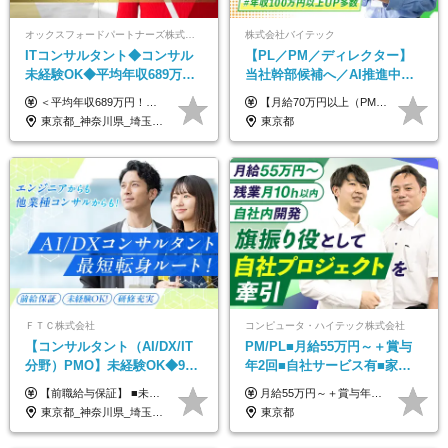
オックスフォードパートナーズ株式会社
株式会社バイテック
ITコンサルタント◆コンサル
【PL／PM／ディレクター】
未経験OK◆平均年収689万円
当社幹部候補へ／AI推進中！
◆業界屈指の営業力でサポー
目指せるAI人材／年収800万円
＜平均年収689万円！！＞ ☆前給保証以上☆案件待機期間も給与保証あり☆ 月給40万円～150万円（固定残業代含む） ※経験や能力を考慮し決定します ※試用期間6ヶ月あり。条件や待遇に差異はありません ※上記には固定残業代（30時間分／7万6000円～）が含まれています。 ※超過分は時間外手当を別途支給。 【実際の給与例】 野原さん（35歳）※前職年収480万円 （Java／C#エンジニア ⇒ 業務系システム開発 ⇒ 要件定義・業務分析 ⇒ ITコンサル案件へ参画） ▼620万円（入社初年度） ・Web系業務システム開発（Java、C#） ・ 顧客折衝や開発チームとの調整 ・ 既存システムの改修・機能追加案件に従事 ▼780万円（入社2年目） ・ 金融機関向け業務系システムの要件定義・設計補助 ・ 開発チームと連携した業務分析・課題整理 ・小規模PMO支援案件への参画 ▼1,090万円（入社3年目） ・ 大手企業向けIT戦略・業務改革プロジェクトに参画 ・コンサルタントとして要件定義・業務改善提案・ベンダー調整を担当 ・ PMO／部分的PM業務も兼務し、上流工程での裁量を拡大
【月給70万円以上（PM）／想定年収840万円以上】 ★詳しくは下記をご参照ください！ ■SE/PL/テスト計画以降などの上流フェーズ 月給53万円以上 ※想定年収636万円以上 ■PM/ディレクター（管理職・幹部候補） 月給70万円以上 ※想定年収840万円以上 ※単価の変動により給与も随時更新（完全単価連動型） ※育成枠については個人の経験・能力を考慮し決定 ※超過勤務については別途残業手当を支給 【固定残業代について】 なし（残業代は、実際の労働時間に応じて別途全額支給）
ト◆フルリモート可
以上可／リモート80％
東京都_神奈川県_埼玉県_千葉県_大阪府_愛知県_北海道_青森県_岩手県_宮城県_秋田県_山形県_福島県_茨城県_栃木県_群馬県_新潟県_山梨県_長野県_富山県_石川県_福井県_静岡県_岐阜県_三重県_兵庫県_京都府_滋賀県_奈良県_和歌山県_広島県_岡山県_鳥取県_島根県_山口県_徳島県_香川県_愛媛県_高知県_福岡県_熊本県_佐賀県_長崎県_大分県_宮崎県_鹿児島県_沖縄県
東京都
ＦＴＣ株式会社
コンピュータ・ハイテック株式会社
【コンサルタント（AI/DX/IT
PM/PL■月給55万円～＋賞与
分野）PMO】未経験OK◆9期
年2回■自社サービス有■家族
連続大幅増益！AI企業へ進化
手当有■残業月10h
【前職給与保証】 ■未経験者： 月給30万円～35万円 ■ローキャリア（経験目安1年程度）： 月給35万円～40万円 ■経験者（経験目安3年以上）： 月給40万円～60万円 ■即戦力（経験目安5年以上）： 月給45万円～80万円 ※上記金額には固定残業代30時間分 【未経験者5万5000円～7万3000円、 ローキャリア6万4000円～7万3000円、 経験者5万8000円～10万9000円、 即戦力8万2000円～14万5000円】を含みます。 ※30時間を超える場合は追加で全額支給します。 ※経験・能力・前職給与などを総合的に評価したうえでご納得いただけるよう個別決定。 未経験者の場合、前職給与とポテンシャルを査定のうえ決定いたします。 ※日本国内でのIT業界経験、または同等の実務経験と能力に応じて決定します。 ※前職給与は日本円かつ、日本国内での実績に基づき評価します。 【納得の評価システム】 ★クォーター毎に査定する評価制度導入！ 明確な評価基準で翌年度年収を上げましょう！ ★評価対象期間に在籍中のほとんどの社員が昇給し 年収アップを実現しています！ ★様々なインセンティブ制度を用意し多角的に正当評価しています！ ※試用期間6カ月（期間中の待遇等に差異なし）
月給55万円～＋賞与年2回＋決算賞与＋残業代全額支給＋各手当 ※月給の金額は経験やスキルを考慮して、決定します ※残業代は別途全額支給します ※試用期間6ヶ月（期間中の給与・待遇に差異はありません） ★7期連続決算賞与支給中！
中◆ポジション多数
東京都_神奈川県_埼玉県_千葉県
東京都