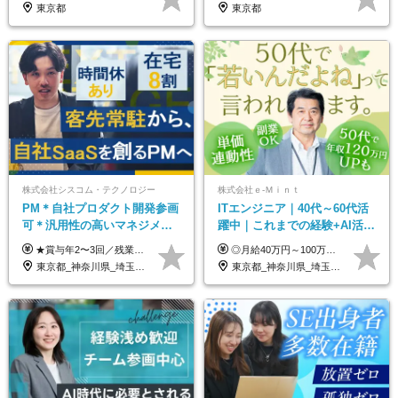
歓迎/国家プロジェクト
東京都
東京都
株式会社シスコム・テクノロジー
株式会社ｅ‐Ｍｉｎｔ
PM＊自社プロダクト開発参画
ITエンジニア｜40代～60代活
可＊汎用性の高いマネジメン
躍中｜これまでの経験+AI活用
トスキル＊年収1000万以上可
でスキルアップを支援｜残業
★賞与年2〜3回／残業代全額支給／子ども手当（月1万円）／誕生日手当（年1回1万円）★ ＜初年度の想定年収:600万円～800万円＞ 月給50万7000円～70万4000円＋賞与年2回＋決算賞与 ※経験・能力を考慮のうえ決定します。 ※専門性を高めながらチームを牽引する「プロジェクト推進力」を高く評価し、給与へダイレクトに反映します。 ※試用期間6ヶ月（待遇変動なし） 年収800万円以上も⽬指せます。 経験・スキル・前職給与を最大限に考慮し、 ご納得いただける条件を提示します。 【賞与】 年2〜3回支給（7月・12月＋業績により決算賞与） 当社では、目の前の案件による固定報酬だけが評価の全てではありません。 メンバー育成、現場でのポジション拡大、 ナレッジの共有、そして組織づくりへの参画など、 「会社への貢献度（ビジネスプロセス）」 を昇給・賞与へダイレクトに反映しています。 専門性を高める「技術」と、チームを前進させる「プロジェクト推進」。 この両輪を回すことで、確かなスキル成長と年収アップを同時に実現できる環境です。
◎月給40万円～100万円＋インセンティブ＋各種手当 ・年収120万〜300万円UPの実績も！ ・平均年収UP率は1.1～1.3倍 ・案件単価100%公開 × 単価連動の給与制度 ・能力等を考慮の上、決定いたします ※試用期間6ヵ月あり（待遇の変更はありません） ※固定残業代（月20～30時間・3万円～8万円）を含みます 《具体的には...》 ・案件単価65万円⇒年収約500万円 ・案件単価80万円⇒年収約600万円 ・案件単価120万円⇒年収約900万円 ＼ AIで生産性5倍になり給与UP ／ ◇案件単価100%公開 × 単価連動の給与制度 ◇年収120万〜300万UPの実績あり 「単価が上がれば、その分しっかり報われる」 そんなシンプルで納得できる評価制度です。 ⚫️年収300万円アップの実績も 参画する案件の単価を全て公開。 給与は単価に連動しているため納得感持って働くことが可能です。 過去には転職しただけで300万円以上アップした方もいます。 現場でAIを活用して成果を出して単価アップにつながったケースが多数！ ・AIツール利用料金全額負担 ・資格取得補助 ・月給保証制度 ・各種手当
月10h｜副業OK
東京都_神奈川県_埼玉県_千葉県
東京都_神奈川県_埼玉県_千葉県_大阪府_愛知県_北海道_青森県_岩手県_宮城県_秋田県_山形県_福島県_茨城県_栃木県_群馬県_新潟県_山梨県_長野県_富山県_石川県_福井県_静岡県_岐阜県_三重県_兵庫県_京都府_滋賀県_奈良県_和歌山県_広島県_岡山県_鳥取県_島根県_山口県_徳島県_香川県_愛媛県_高知県_福岡県_熊本県_佐賀県_長崎県_大分県_宮崎県_鹿児島県_沖縄県