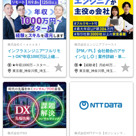
株式会社Ｃｒａｎｅ＆Ｉ
株式会社エンジニアファースト
インフラエンジニア*フルリモ
【PM／PL】会社都合のアサ
ートOK*年収1000万以上確約*
インなし◎｜案件詳細・単
前職給与保障*残業月9.8h*40
価・給与テーブル全公開！働
★年収1000万～スタート！ 年俸1,000万円～1,162万8,000円（12分割） ※経験・スキルを考慮の上決定します ※上記金額には固定残業代（月30h分・158,400円～184,000円）を含みます ※超過分は別途全額支給します ※試用期間2ヶ月間あり（その他待遇に差異はありません）
◆【経験者】月給40万円～120万円(固定残業代含む)+各種手当 ※月30時間（76,000円～）の固定残業代を含みます。 ※上記を超える時間外労働分は追加で支給。 ※6ヶ月の試用期間あり（条件に変動なし） ・年収平均176万円アップ ・前職給与を保証 ◆単価連動性×還元率84％～100％で収入の大幅UPが可能 ・案件単価が月50万円の場合：年収417万円 ・案件単価が月70万円の場合：年収584万円 ・案件単価が月100万円の場合：年収834万円
代50代活躍
き方も年収も自分で選べる！
東京都_神奈川県_埼玉県_千葉県_大阪府_愛知県_北海道_青森県_岩手県_宮城県_秋田県_山形県_福島県_茨城県_栃木県_群馬県_新潟県_山梨県_長野県_富山県_石川県_福井県_静岡県_岐阜県_三重県_兵庫県_京都府_滋賀県_奈良県_和歌山県_広島県_岡山県_鳥取県_島根県_山口県_徳島県_香川県_愛媛県_高知県_福岡県_熊本県_佐賀県_長崎県_大分県_宮崎県_鹿児島県_沖縄県
東京都_神奈川県_埼玉県_千葉県_大阪府_愛知県_北海道_青森県_岩手県_宮城県_秋田県_山形県_福島県_茨城県_栃木県_群馬県_新潟県_山梨県_長野県_富山県_石川県_福井県_静岡県_岐阜県_三重県_兵庫県_京都府_滋賀県_奈良県_和歌山県_広島県_岡山県_鳥取県_島根県_山口県_徳島県_香川県_愛媛県_高知県_福岡県_熊本県_佐賀県_長崎県_大分県_宮崎県_鹿児島県_沖縄県
株式会社ITSO
株式会社NTTデータ【ポジションマッチ登録】