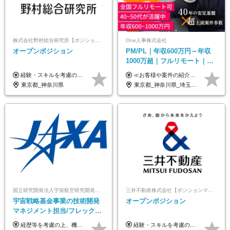
株式会社野村総合研究所【ポジションマッチ登録】
One人事株式会社
オープンポジション
PM/PL｜年収600万円～年収
1000万超｜フルリモート｜
SIerへの変革期をリード＆自
経験・スキルを考慮の上、決定します。
≪お客様や案件の紹介によりインセンティブを支給！≫ 月給40万円以上＋賞与年2回＋インセンティブ ◎経験やスキルを考慮の上、優遇します ◎上記月給は固定残業代月45時間分(月額9万1040円以上)を含みます。超過した場合は全額追加支給します ◎試用期間3カ月あり(給与や福利厚生等は同じです) ＜年収例＞ 36歳／PL（元SE）／580万円 / 官公庁向けWebシステム開発 ※メンバーから2年でPLへ昇格 41歳／SL／616万円 / メーカー向けWebサイト開発 46歳／PL／742万円 / 金融情報連携システム開発 52歳 / PM / 952万円 / 信販システムの再構築 55歳 / PM / 910万円 / 製造業向け基盤構築開発
社サービス
東京都_神奈川県
東京都_神奈川県_埼玉県_千葉県_大阪府_愛知県_北海道_青森県_岩手県_宮城県_秋田県_山形県_福島県_茨城県_栃木県_群馬県_新潟県_山梨県_長野県_富山県_石川県_福井県_静岡県_岐阜県_三重県_兵庫県_京都府_滋賀県_奈良県_和歌山県_広島県_岡山県_鳥取県_島根県_山口県_徳島県_香川県_愛媛県_高知県_福岡県_熊本県_佐賀県_長崎県_大分県_宮崎県_鹿児島県_沖縄県
国立研究開発法人宇宙航空研究開発機構【JAXA】
三井不動産株式会社【ポジションマッチ登録】
宇宙戦略基金事業の技術開発
オープンポジション
マネジメント担当/フレックス
制/リモート活用/異業種出身者
経歴等を考慮の上、機構の規定により決定します。 ＜大学卒業後、正規社員として民間企業に3年勤務した場合＞ ・月給30万円以上 ・年収470万円以上 年収概算を試算する場合は以下をご確認ください。 https://www.jaxa.jp/about/employ/trial_j.html ■昇給年1回、賞与年2回 ■諸手当（住居手当、通勤手当他） ■退職金制度あり ※年収470万円～ ※超過勤務分は別途支給します。 ※6ヶ月の試用期間あり。その間の待遇・給与に差異はありません。
経験・スキルを考慮の上、決定します。 ▼参考情報 ----------------------- ＜想定年収850万円～1,500万円（基礎給与・賞与2回含む）＞ 月給42万円～ ※時間外勤務手当・諸手当等別途 ※試用期間3ヶ月 ※残業手当有り