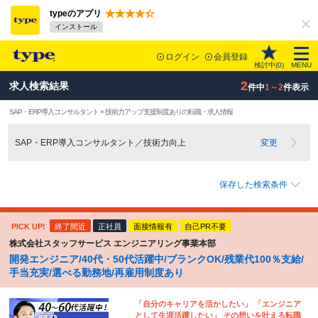
typeのアプリ
インストール
ログイン
会員登録
検討中(
0
)
MENU
2
求人検索結果
件中
1～2
件表示
SAP・ERP導入コンサルタント × 技術力アップ支援制度ありの転職・求人情報
SAP・ERP導入コンサルタント／技術力向上
変更
保存した検索条件
PICK UP!
終了間近
正社員
面接情報有
自己PR不要
株式会社スタッフサービス エンジニアリング事業本部
開発エンジニア/40代・50代活躍中/ブランクOK/残業代100％支給/
手当充実/選べる勤務地/再雇用制度あり
「自分のキャリアを活かしたい」 「エンジニア
として生涯活躍したい」 その想いを叶える転職