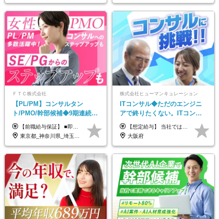
ＦＴＣ株式会社
株式会社ヒューマンキュレーション
【PL/PM】コンサルタン
ITコンサル◆ただのエンジニ
ト/PMO/幹部候補◆9期連続大
アで終りたくない。ITコンサ
幅増益！10期目の成長＋安定
ル・PMに挑戦出来る！成長中
【前職給与保証】 ■即戦力（経験目安5年以上）： 月給45万円～80万円 ■経験者（経験目安3年以上）： 月給40万円～60万円 ■ローキャリア（経験目安1年程度）： 月給35万円～40万円 ■未経験者： 月給30万円～35万円 ※上記金額には固定残業代30時間分 【未経験者5万5000円～7万3000円、 ローキャリア6万4000円～7万3000円、 経験者5万8000円～10万9000円、 即戦力8万2000円～14万5000円】を含みます。 ※30時間を超える場合は追加で全額支給します。 ※経験・能力・前職給与などを総合的に評価したうえでご納得いただけるよう個別決定。 未経験者の場合、前職給与とポテンシャルを査定のうえ決定いたします。 ※日本国内でのIT業界経験、または同等の実務経験と能力に応じて決定します。 ※前職給与は日本円かつ、日本国内での実績に基づき評価します。 【納得の評価システム】 ★クォーター毎に査定する評価制度導入！ 明確な評価基準で翌年度年収を上げましょう！ ★評価対象期間に在籍中のほとんどの社員が昇給し 年収アップを実現しています！ ★様々なインセンティブ制度を用意し多角的に正当評価しています！ ※試用期間6カ月（期間中の待遇等に差異なし）
【想定給与】 当社では、すべてのプロジェクトで受注単価を完全開示。 給与はその単価に連動し、還元率は80％以上を保証しています。 経験・スキル・貢献度に応じて報酬を正当に評価し、前職年収の保証も行っています。 ■正社員 月給35万円以上＋賞与年2回（みなし残業20h分含む） ◇試用期間は3ヶ月（期間中の待遇に変更なし） ◇みなし残業は案件先によって異なります。詳細は面談にてご説明致します。 ※経験・スキルを考慮し優遇 年収例： ・29歳女性／年収700万円（開発→上流転向） ・38歳男性／年収1,100万円（PMO・マネジメント） ・47歳男性／年収1,300万円（ITコンサル・高裁量案件）
性【前給保証】
の次世代IT企業
東京都_神奈川県_埼玉県_千葉県
大阪府