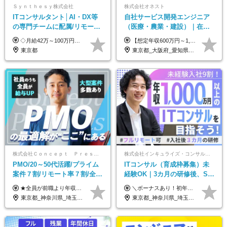
Ｓｙｎｔｈｅｓｙ株式会社
株式会社オネスト
ITコンサルタント│AI・DX等
自社サービス開発エンジニア
の専門チームに配属/リモート
（医療・農業・建設）｜在宅
×フレックス/Big4と同水準の
あり｜残業月平均13.3h｜年収
◇月給42万～100万円＋賞与年2回 └年収900～1600万円可能 ★☆年収例☆★ ◎37歳・元開発エンジニア └年収900万（2年後に年収150万UP実績） ◎40歳・元SierのPM └年収1400万（2年後に年収300万UP実績） ◎43歳・元コンサルタント └年収1600万（2年後に年収200万UP実績） ※経験・スキルを考慮し決定します ※試用期間3～6カ月あり（その間の待遇に差異はありません） 【固定残業代について】 なし（残業代は、実際の労働時間に応じて別途全額支給）
【想定年収600万円～1,300万円】 ★賞与年2回＋勤務地手当＋残業手当（年平均残業時間にて算出）を含む ※基本給＋勤務地手当＋役職手当 ※勤務地手当：結婚の有無に関係なく、物価などの違いを考慮して全社員に支給されます 月給40万円～89万円 ＜各種手当＞ ■勤務地手当（東京2万円／月、大阪1万円／月、名古屋5000円／月） ■通勤手当（月額5万円まで） ■扶養手当（6,000円／扶養親族一人） ■役職手当（8,000円～15万円） ※残業代は1分単位で全額支給します ※経験やスキルを考慮し、当社規定により給与を決定します ※執行役員は年俸制となる場合があります
給与・待遇
1000万可｜賞与年2回
東京都
東京都_大阪府_愛知県_福岡県
株式会社Ｃｏｎｃｅｐｔ Ｐｒｅｓｅｎｔｓ
株式会社インキュライズ・コンサルティング
PMO/20～50代活躍/プライム
ITコンサル（育成枠募集）未
案件７割/リモート率７割/全員
経験OK｜3カ月の研修後、SE
前職より年収UP/有給取得率
からコンサルへステップアッ
★全員が前職より年収UPを実現！ ★前職給与より120％アップ実績あり ★前職給与を最大限に考慮 ★入社4年目で年収800万円の社員も在籍！ 年俸420万円～960万円（1/12を毎月支給）＋インセンティブ＋各種手当 ※経験・スキルを考慮の上、決定します ※試用期間6ヶ月あり（期間中の給与、待遇に差異はありません） ※上記金額には固定残業代(月20時間／月5.6万円)を含みます ※超過分は別途全額支給します
＼ボーナスあり！初年度から年収300万円以上／ ■月給24万2,200円～35万円＋賞与＋各種手当 ※経験・年齢・能力等を考慮し決定いたします。 ※試用期間中（3カ月）は契約社員で、月給21万円＋諸手当になります。 （試用期間中は残業が発生しません。その他の待遇に変更はありません。） ＼自分の市場価値が上がる／ 定量評価×定性評価の明確な基準での評価制度を設けており、自分の目標達成度合いや仕事に対しての姿勢が給与にも反映されるようになっています。そのため、平均昇給額は40万円以上！100万円以上昇給する人もいます！ 【固定残業代について】 固定残業30時間分（46,000円～69,375円）を含む ※超過分は別途全額支給
100%
プ｜リモート8割以上
東京都_神奈川県_埼玉県_千葉県
東京都_神奈川県_埼玉県_千葉県_大阪府_愛知県_北海道_青森県_岩手県_宮城県_秋田県_山形県_福島県_茨城県_栃木県_群馬県_新潟県_山梨県_長野県_富山県_石川県_福井県_静岡県_岐阜県_三重県_兵庫県_京都府_滋賀県_奈良県_和歌山県_広島県_岡山県_鳥取県_島根県_山口県_徳島県_香川県_愛媛県_高知県_福岡県_熊本県_佐賀県_長崎県_大分県_宮崎県_鹿児島県_沖縄県