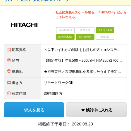
社会的意義もスケール感も、『HITACHI』だから
こそ味わえる。
未経験歓迎
学歴不問
ベテランOK
完全週休2日
賞与複数月
面接1回
応募資格
＜以下いずれかの経験をお持ちの方＞ ■システム開発におけるPMやコンサルタントの経験 ■プリセールスやソリューション拡販の経験 ■パッケージシステム導入の経験 ※顧客との交渉や要件定義などの経験をお
給与
【想定年収】年収500～900万円 月給25万2700円～41万8000円 ※給与額は年齢・経験・能力を考慮のうえ、当社規定により優遇します。 ※試用期間は3ヶ月。その間の給与・待遇に差異はありませ
勤務地
★担当業務／希望勤務地を考慮したうえで決定します ★リモートワーク中心の業務もあります ≪勤務地詳細≫ ■本社第二別館：東京都品川区大崎1-11-1ゲートシティ大崎ウエストタワー ■関西支社：大阪府
働き方
リモートワークOK
残業時間
30時間以内
求人を見る
検討中に入れる
掲載終了予定日：
2026.08.20