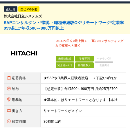
正社員
自己PR不要
株式会社日立システムズ
SAPコンサルタント*業界・職種未経験OK*リモートワーク*定着率
95%以上*年収500～800万円以上
＜SAP×日立×最上流＞ 高いコンサルティング
力で変革へと導く
未経験歓迎
学歴不問
ベテランOK
完全週休2日
賞与複数月
面接1回
応募資格
★SAPやIT業界未経験者歓迎！ ＜下記いずれかのご経験をお持ちの方＞ ◆パッケージ製品の導入経験をお持ちの方（SAP経験は不問） ◆製造業・商社のお客様向けのシステム開発において、要件定義のご経験
給与
【想定年収】年収500～900万円 月給25万2700円～41万8000円 ※給与額は年齢・経験・能力を考慮のうえ、当社規定により優遇します。 ※試用期間は3ヶ月。その間の給与・待遇に差異はありませ
勤務地
★基本的にはリモートワークとなります 【本社別館】 東京都品川区大崎1-11-1 ゲートシティ大崎ウエストタワー 【関西支社】 大阪府大阪市北区堂島浜1-2-1 新ダイビル 【中部支社】 愛知県
働き方
リモートワークがメイン
残業時間
30時間以内