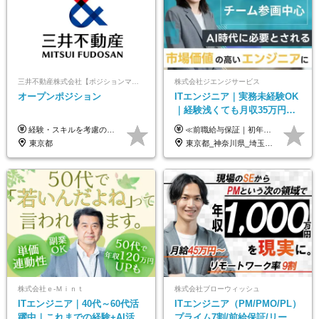
三井不動産株式会社【ポジションマッチ登録】
株式会社ジエンジサービス
オープンポジション
ITエンジニア｜実務未経験OK
｜経験浅くても月収35万円～
｜チーム参画中心｜フルリモ
経験・スキルを考慮の上、決定します。 ▼参考情報 ----------------------- ＜想定年収850万円～1,500万円（基礎給与・賞与2回含む）＞ 月給42万円～ ※時間外勤務手当・諸手当等別途 ※試用期間3ヶ月 ※残業手当有り
≪前職給与保証｜初年度想定年収420万円～≫ 月給35万円以上＋決算賞与＋交通費 ※スキル・経験を考慮の上、優遇します ※上記月給には固定残業代月20時間分(4万5000円以上)を含みます。超過した場合は、その分追加支給します ※試用期間3～6ヵ月は固定残業代なし(雇用形態やその他待遇・福利厚生は同じです) ＝＝＝＝＝＝＝＝＝＝＝ ▼実力と成長にこだわった評価制度▼ 年2回の評価で昇給・昇格が決まります。 評価は、就業先のお客様からの評価をベースに、目標達成状況やプロジェクトでの役割・貢献度などを総合的に判断して決定します。 日々の働きぶりを実際に見ているお客様の声を反映することで、より公平で納得感のある評価を実現しています。 また、評価後は面談を通じてフィードバックを行い、今後の成長やキャリアについて一緒に考えていきます。 ▼成長につながる目標設定▼ 半期ごとに、具体的な行動ベースの目標を設定し、その達成度や取り組みのプロセスを評価に反映します。 目標は、お客様からのフィードバックや現場での課題をもとに設定するため、「今何を伸ばすべきか」が明確になります。 また、上司との面談を通じて振り返りと次の目標設定を行い、継続的なスキルアップと市場価値の向上を支援しています。
ート可｜自社サービスあり
東京都
東京都_神奈川県_埼玉県_千葉県_大阪府_愛知県_北海道_青森県_岩手県_宮城県_秋田県_山形県_福島県_茨城県_栃木県_群馬県_新潟県_山梨県_長野県_富山県_石川県_福井県_静岡県_岐阜県_三重県_兵庫県_京都府_滋賀県_奈良県_和歌山県_広島県_岡山県_鳥取県_島根県_山口県_徳島県_香川県_愛媛県_高知県_福岡県_熊本県_佐賀県_長崎県_大分県_宮崎県_鹿児島県_沖縄県
株式会社ｅ‐Ｍｉｎｔ
株式会社ブローウィッシュ
ITエンジニア｜40代～60代活
ITエンジニア（PM/PMO/PL）
躍中｜これまでの経験+AI活用
プライム7割/前給保証/リーダ