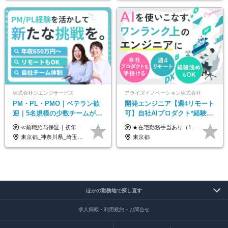
株式会社ジエンジサービス
アライズイノベーション株式会社
PM・PL・PMO｜ベテラン歓
開発エンジニア【週4リモート
迎｜5名規模の少数チームが中
可】自社AIプロダクト*経験浅
心｜フルリモートOK｜直請け
めOK*実働7.15h*業界シェア
≪前職給与保証｜初年度想定年収600万円～≫ 月給45万円以上＋決算賞与＋交通費 ※スキル・経験を考慮の上、優遇します ※上記月給には固定残業代月20時間分(5万1000円以上)を含みます。超過した場合は、その分追加支給します ※試用期間3～6ヵ月は固定残業代なし(雇用形態やその他待遇・福利厚生は同じです) =========== ▼実力と成長にこだわった評価制度▼ 年2回の評価で昇給・昇格が決まります。 評価は、就業先のお客様からの評価をベースに、目標達成状況やプロジェクトでの役割・貢献度などを総合的に判断して決定します。 日々の働きぶりを実際に見ているお客様の声を反映することで、より公平で納得感のある評価を実現しています。 また、評価後は面談を通じてフィードバックを行い、今後の成長やキャリアについて一緒に考えていきます。 ▼成長につながる目標設定▼ 半期ごとに、具体的な行動ベースの目標を設定し、その達成度や取り組みのプロセスを評価に反映します。 目標は、お客様からのフィードバックや現場での課題をもとに設定するため、「今何を伸ばすべきか」が明確になります。 また、上司との面談を通じて振り返りと次の目標設定を行い、継続的なスキルアップと市場価値の向上を支援しています。
★在宅勤務手当あり（1日あたり500円） ★交通費は一律で支給します 年俸制：360万円〜800万円（12分割し、月々30万円～66.6万円を支給） ※経験・スキルを考慮して決定いたします。 ※上記金額には固定残業代（40時間分/7.5万円～16.6万円）を含みます。超過分は全額支給します。
7割｜年収600万円〜
TOPクラス
東京都_神奈川県_埼玉県_千葉県_大阪府_愛知県_北海道_青森県_岩手県_宮城県_秋田県_山形県_福島県_茨城県_栃木県_群馬県_新潟県_山梨県_長野県_富山県_石川県_福井県_静岡県_岐阜県_三重県_兵庫県_京都府_滋賀県_奈良県_和歌山県_広島県_岡山県_鳥取県_島根県_山口県_徳島県_香川県_愛媛県_高知県_福岡県_熊本県_佐賀県_長崎県_大分県_宮崎県_鹿児島県_沖縄県
東京都
ほかの勤務地で探し直す
求人掲載・利用規約・お問合せ