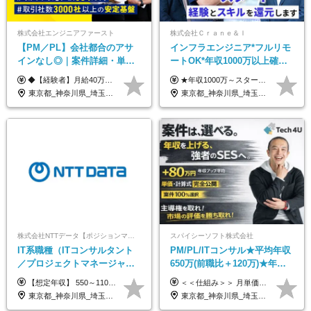
株式会社エンジニアファースト
株式会社Ｃｒａｎｅ＆Ｉ
【PM／PL】会社都合のアサ
インフラエンジニア*フルリモ
インなし◎｜案件詳細・単
ートOK*年収1000万以上確約*
価・給与テーブル全公開！働
前職給与保障*残業月9.8h*40
◆【経験者】月給40万円～120万円(固定残業代含む)+各種手当 ※月30時間（76,000円～）の固定残業代を含みます。 ※上記を超える時間外労働分は追加で支給。 ※6ヶ月の試用期間あり（条件に変動なし） ・年収平均176万円アップ ・前職給与を保証 ◆単価連動性×還元率84％～100％で収入の大幅UPが可能 ・案件単価が月50万円の場合：年収417万円 ・案件単価が月70万円の場合：年収584万円 ・案件単価が月100万円の場合：年収834万円
★年収1000万～スタート！ 年俸1,000万円～1,162万8,000円（12分割） ※経験・スキルを考慮の上決定します ※上記金額には固定残業代（月30h分・158,400円～184,000円）を含みます ※超過分は別途全額支給します ※試用期間2ヶ月間あり（その他待遇に差異はありません）
き方も年収も自分で選べる！
代50代活躍
東京都_神奈川県_埼玉県_千葉県_大阪府_愛知県_北海道_青森県_岩手県_宮城県_秋田県_山形県_福島県_茨城県_栃木県_群馬県_新潟県_山梨県_長野県_富山県_石川県_福井県_静岡県_岐阜県_三重県_兵庫県_京都府_滋賀県_奈良県_和歌山県_広島県_岡山県_鳥取県_島根県_山口県_徳島県_香川県_愛媛県_高知県_福岡県_熊本県_佐賀県_長崎県_大分県_宮崎県_鹿児島県_沖縄県
東京都_神奈川県_埼玉県_千葉県_大阪府_愛知県_北海道_青森県_岩手県_宮城県_秋田県_山形県_福島県_茨城県_栃木県_群馬県_新潟県_山梨県_長野県_富山県_石川県_福井県_静岡県_岐阜県_三重県_兵庫県_京都府_滋賀県_奈良県_和歌山県_広島県_岡山県_鳥取県_島根県_山口県_徳島県_香川県_愛媛県_高知県_福岡県_熊本県_佐賀県_長崎県_大分県_宮崎県_鹿児島県_沖縄県
株式会社NTTデータ【ポジションマッチ登録】
スパイシーソフト株式会社
IT系職種（ITコンサルタント
PM/PL/ITコンサル★平均年収
／プロジェクトマネージャー
650万(前職比＋120万)★年間
／ITアーキテクト）
休日132日★残業月平均7.4h★
【想定年収】 550～1100万 【想定役職】 課長代理 主任 一般 ※これまでの経験・年齢などを考慮し、当社給与規則に基づき決定します。 ※残業手当 一般社員（定型勤務・フレックスタイム制）の場合：時間外労働連動支給 一般社員（専門業務型裁量労働制）・管理職の場合：なし 裁量労働の場合について裁量労働手当がございますが、超過分の時間外手当の支給はありません。 （固定残業手当ではないため） ※裁量労働手当 一般社員（専門業務型裁量労働制）の場合：別途、裁量労働手当の支給がございます。
＜＜仕組み＞＞ 月単価に応じて会社HPで公開しているテーブルにもとづき毎月決定されます！ https://www.tech4u.dev/payroll ＜＜実績＞＞ PM/PL・ITコンサル職の平均年収実績：650万円 前職比平均：＋120万円 ＜＜PM/PL・ITコンサル案件＞＞ ・PMO／進捗・課題管理：600〜800万円 ・要件定義／業務改善支援：650〜850万円 ・開発PM／PL：750〜1000万円 ・インフラPM／PL：750〜1000万円 ・ITコンサル／導入支援：800〜1000万円 ＜＜リーダークラス＞＞ 還元率：85〜90％ ・月単価100万円 → 年収約960万円 ・月単価120万円 → 年収約1150万円 ・月単価140万円 → 年収約1300万円 ※単価・還元率はすべて公開 ※待機時も給与保証 ※還元率は他社にあわせ社保の会社負担分も含めています 月給25万円～67万円＋賞与年2回 ※上記には、30時間分（4万5千円～12万1千円）の固定残業代が含まれています。超過分は別途支給します。 ※試用期間中も給与、福利厚生に差異なし 【固定残業代について】 固定残業30時間分（45,000円～121,000円）を含む ※超過分は別途全額支給
リモあり
東京都_神奈川県_埼玉県_千葉県_大阪府_愛知県_北海道_青森県_岩手県_宮城県_秋田県_山形県_福島県_茨城県_栃木県_群馬県_新潟県_山梨県_長野県_富山県_石川県_福井県_静岡県_岐阜県_三重県_兵庫県_京都府_滋賀県_奈良県_和歌山県_広島県_岡山県_鳥取県_島根県_山口県_徳島県_香川県_愛媛県_高知県_福岡県_熊本県_佐賀県_長崎県_大分県_宮崎県_鹿児島県_沖縄県
東京都_神奈川県_埼玉県_千葉県_大阪府_愛知県_兵庫県_京都府_福岡県