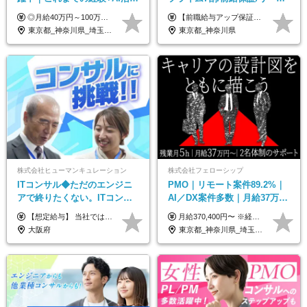
でスキルアップを支援｜残業
ー経験不問/30、40代活躍中/
◎月給40万円～100万円＋インセンティブ＋各種手当 ・年収120万〜300万円UPの実績も！ ・平均年収UP率は1.1～1.3倍 ・案件単価100%公開 × 単価連動の給与制度 ・能力等を考慮の上、決定いたします ※試用期間6ヵ月あり（待遇の変更はありません） ※固定残業代（月20～30時間・3万円～8万円）を含みます 《具体的には...》 ・案件単価65万円⇒年収約500万円 ・案件単価80万円⇒年収約600万円 ・案件単価120万円⇒年収約900万円 ＼ AIで生産性5倍になり給与UP ／ ◇案件単価100%公開 × 単価連動の給与制度 ◇年収120万〜300万UPの実績あり 「単価が上がれば、その分しっかり報われる」 そんなシンプルで納得できる評価制度です。 ⚫️年収300万円アップの実績も 参画する案件の単価を全て公開。 給与は単価に連動しているため納得感持って働くことが可能です。 過去には転職しただけで300万円以上アップした方もいます。 現場でAIを活用して成果を出して単価アップにつながったケースが多数！ ・AIツール利用料金全額負担 ・資格取得補助 ・月給保証制度 ・各種手当
【前職給与アップ保証あり！ゆくゆくは年収800万以上も可能】 月給45万円～＋インセンティブ ※経験や適性を考慮の上、相談し決定します ※上記には固定残業代（20時間分/4万円～）が含まれます ※20時間を超過した場合は別途全額支給します ※試用期間（3ヶ月間）あり。給与・待遇に差異はございません それはより高度な案件にアサイン＆ 還元率が平均より高めのため、 これまでの給与から大幅にアップする人もいます。
月10h｜副業OK
リモート9割
東京都_神奈川県_埼玉県_千葉県_大阪府_愛知県_北海道_青森県_岩手県_宮城県_秋田県_山形県_福島県_茨城県_栃木県_群馬県_新潟県_山梨県_長野県_富山県_石川県_福井県_静岡県_岐阜県_三重県_兵庫県_京都府_滋賀県_奈良県_和歌山県_広島県_岡山県_鳥取県_島根県_山口県_徳島県_香川県_愛媛県_高知県_福岡県_熊本県_佐賀県_長崎県_大分県_宮崎県_鹿児島県_沖縄県
東京都_神奈川県
株式会社ヒューマンキュレーション
株式会社フェローシップ
ITコンサル◆ただのエンジニ
PMO｜リモート案件89.2%｜
アで終りたくない。ITコンサ
AI／DX案件多数｜月給37万円
ル・PMに挑戦出来る！成長中
～｜300万円の年収UP事例有
【想定給与】 当社では、すべてのプロジェクトで受注単価を完全開示。 給与はその単価に連動し、還元率は80％以上を保証しています。 経験・スキル・貢献度に応じて報酬を正当に評価し、前職年収の保証も行っています。 ■正社員 月給35万円以上＋賞与年2回（みなし残業20h分含む） ◇試用期間は3ヶ月（期間中の待遇に変更なし） ◇みなし残業は案件先によって異なります。詳細は面談にてご説明致します。 ※経験・スキルを考慮し優遇 年収例： ・29歳女性／年収700万円（開発→上流転向） ・38歳男性／年収1,100万円（PMO・マネジメント） ・47歳男性／年収1,300万円（ITコンサル・高裁量案件）
月給370,400円〜 ※経験やスキルを考慮し、決定いたします ※上記金額には固定残業代（30時間分/70,400円～）を含みます。超過分は別途全額支給いたします ※試用期間6カ月あり（期間中の給与・待遇に差異はありません） ★想定年収4,444,800円～ ★50万円～300万円の年収UP事例があります！
の次世代IT企業
｜PMO経験不問
大阪府
東京都_神奈川県_埼玉県_千葉県