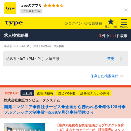
typeのアプリ
インストール
ログイン
会員登録
検討中(
0
)
MENU
1
求人検索結果
件中
1～1
件表示
組込系・IoT（PM・PL） × 埼玉県の転職・求人情報
組込系・IoT（PM・PL）／埼玉県
変更
保存した検索条件
PICK UP!
正社員
面接情報有
自己PR不要
話を聞きたい応募可
株式会社東証コンピュータシステム
開発エンジニア◆自社サービス◆企画から携われる◆年休128日◆
フルフレックス制◆賞与5.69か月分◆時間休ＯＫ
【業界未経験者も歓迎/企画からプロダクトを育
てる】 あなたのアイデアが、証券業界のスタン