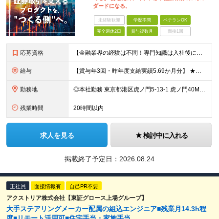
ダードになる。
未経験歓迎
学歴不問
ベテランOK
完全週休2日
賞与複数月
面接1回
応募資格
【金融業界の経験は不問！専門知識は入社後に学べます】 ◎学歴不問 ◎システム開発の実務経験をお持ちの方 └3年以上・Java、C#いずれかの使用経験をお持ちの方を想定しております 【以下のような方は
給与
【賞与年3回・昨年度支給実績5.69か月分】 ★想定年収500万円～ ★前職給与考慮あり 月給27万円～59万円 +残業代全額支給(1分単位、監督職以下) +人事評価による賞与年2回（4月/10月）
勤務地
◎本社勤務 東京都港区虎ノ門5-13-1 虎ノ門40MTビル 8F ※原則として、転居を伴う転勤はありません ※(変更の範囲)上記を除く当社関連勤務地
残業時間
20時間以内
求人を見る
検討中に入れる
掲載終了予定日：
2026.08.24
正社員
面接情報有
自己PR不要
アクストリア株式会社【東証グロース上場グループ】
大手ステアリングメーカー配属の組込エンジニア■残業月14.3h程
度■リモート活用可■住宅手当・家族手当