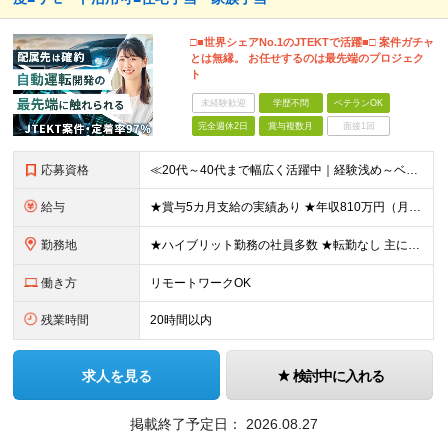
□■世界シェアNo.1のJTEKTで活躍■□ 案件ガチャ
とは無縁。 お任せするのは最先端のプロジェク
ト
未経験歓迎
学歴不問
ベテランOK
完全週休2日
賞与複数月
面接1回
応募資格
≪20代～40代まで幅広く活躍中｜経験浅め～ベテランまで応募OK≫ ◆学歴不問 ◆以下いずれかの経験がある方 ├何らかの組込系の開発経験 └MATLABを用いたモデルベース開発
給与
★賞与5カ月支給の実績あり ★年収810万円（月給49万円＋諸手当+賞与年2回）実例あり ＼あなたの経験を給与に還元いたします／ ▼基本的な組み込みの知識がある方 月給25.4万円～＋各種手当＋賞与
勤務地
★ハイブリット勤務の社員多数 ★転勤なし 主に東京23区内もしくは愛知拠点にてJTEKT関連の組込プロジェクトをお任せします。 ☆その他、愛知・三重・神奈川・群馬・静岡・奈良・大阪でのプロジェクト
働き方
リモートワークOK
残業時間
20時間以内
求人を見る
検討中に入れる
掲載終了予定日：
2026.08.27