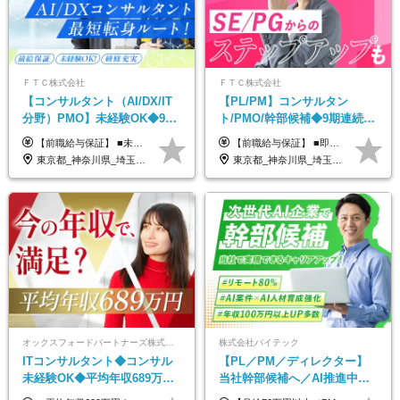
ＦＴＣ株式会社
ＦＴＣ株式会社
【コンサルタント（AI/DX/IT
【PL/PM】コンサルタン
分野）PMO】未経験OK◆9期
ト/PMO/幹部候補◆9期連続大
連続大幅増益！AI企業へ進化
幅増益！10期目の成長＋安定
【前職給与保証】 ■未経験者： 月給30万円～35万円 ■ローキャリア（経験目安1年程度）： 月給35万円～40万円 ■経験者（経験目安3年以上）： 月給40万円～60万円 ■即戦力（経験目安5年以上）： 月給45万円～80万円 ※上記金額には固定残業代30時間分 【未経験者5万5000円～7万3000円、 ローキャリア6万4000円～7万3000円、 経験者5万8000円～10万9000円、 即戦力8万2000円～14万5000円】を含みます。 ※30時間を超える場合は追加で全額支給します。 ※経験・能力・前職給与などを総合的に評価したうえでご納得いただけるよう個別決定。 未経験者の場合、前職給与とポテンシャルを査定のうえ決定いたします。 ※日本国内でのIT業界経験、または同等の実務経験と能力に応じて決定します。 ※前職給与は日本円かつ、日本国内での実績に基づき評価します。 【納得の評価システム】 ★クォーター毎に査定する評価制度導入！ 明確な評価基準で翌年度年収を上げましょう！ ★評価対象期間に在籍中のほとんどの社員が昇給し 年収アップを実現しています！ ★様々なインセンティブ制度を用意し多角的に正当評価しています！ ※試用期間6カ月（期間中の待遇等に差異なし）
【前職給与保証】 ■即戦力（経験目安5年以上）： 月給45万円～80万円 ■経験者（経験目安3年以上）： 月給40万円～60万円 ■ローキャリア（経験目安1年程度）： 月給35万円～40万円 ■未経験者： 月給30万円～35万円 ※上記金額には固定残業代30時間分 【未経験者5万5000円～7万3000円、 ローキャリア6万4000円～7万3000円、 経験者5万8000円～10万9000円、 即戦力8万2000円～14万5000円】を含みます。 ※30時間を超える場合は追加で全額支給します。 ※経験・能力・前職給与などを総合的に評価したうえでご納得いただけるよう個別決定。 未経験者の場合、前職給与とポテンシャルを査定のうえ決定いたします。 ※日本国内でのIT業界経験、または同等の実務経験と能力に応じて決定します。 ※前職給与は日本円かつ、日本国内での実績に基づき評価します。 【納得の評価システム】 ★クォーター毎に査定する評価制度導入！ 明確な評価基準で翌年度年収を上げましょう！ ★評価対象期間に在籍中のほとんどの社員が昇給し 年収アップを実現しています！ ★様々なインセンティブ制度を用意し多角的に正当評価しています！ ※試用期間6カ月（期間中の待遇等に差異なし）
中◆ポジション多数
性【前給保証】
東京都_神奈川県_埼玉県_千葉県
東京都_神奈川県_埼玉県_千葉県
オックスフォードパートナーズ株式会社
株式会社バイテック
ITコンサルタント◆コンサル
【PL／PM／ディレクター】
未経験OK◆平均年収689万円
当社幹部候補へ／AI推進中！
◆業界屈指の営業力でサポー
目指せるAI人材／年収800万円