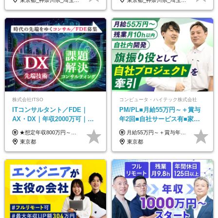
株式会社ITSO
コンピュータ・ハイテック株式会社
ITコンサルタント／FDE｜
PM/PL■月給55万円～＋賞与
AX・DX｜年収2000万可｜取
年2回■自社サービス有■家族
引先の9割が大手企業｜残業月
手当有■残業月10h
★想定年収800万円～最大2000万円可 ★前職給与を考慮 ★ストックオプション付与あり（IPO間近） ★昇給制度あり ┗入社6カ月後に3％以上の昇給があります。その後、業績に合わせて適宜、昇給します。 月給66万円～166.6万円 ※経験、スキルにあわせて相談のうえ決定します。 ※残業手当は残業時間に応じて別途全額支給 ※試用期間6ヶ月（期間中、給与・待遇に差異はありません）
月給55万円～＋賞与年2回＋決算賞与＋残業代全額支給＋各手当 ※月給の金額は経験やスキルを考慮して、決定します ※残業代は別途全額支給します ※試用期間6ヶ月（期間中の給与・待遇に差異はありません） ★7期連続決算賞与支給中！
10h｜リモート案件有
東京都
東京都