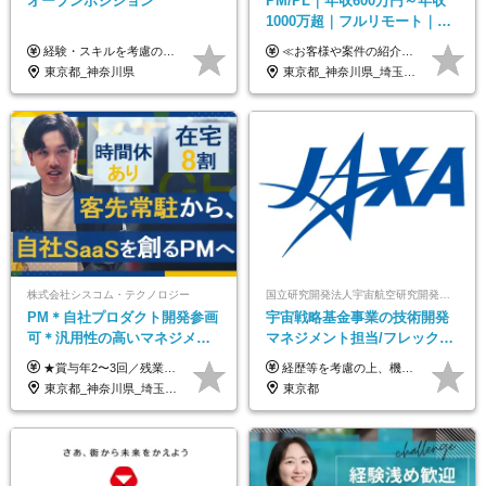
オープンポジション
PM/PL｜年収600万円～年収
1000万超｜フルリモート｜
SIerへの変革期をリード＆自
経験・スキルを考慮の上、決定します。
≪お客様や案件の紹介によりインセンティブを支給！≫ 月給40万円以上＋賞与年2回＋インセンティブ ◎経験やスキルを考慮の上、優遇します ◎上記月給は固定残業代月45時間分(月額9万1040円以上)を含みます。超過した場合は全額追加支給します ◎試用期間3カ月あり(給与や福利厚生等は同じです) ＜年収例＞ 36歳／PL（元SE）／580万円 / 官公庁向けWebシステム開発 ※メンバーから2年でPLへ昇格 41歳／SL／616万円 / メーカー向けWebサイト開発 46歳／PL／742万円 / 金融情報連携システム開発 52歳 / PM / 952万円 / 信販システムの再構築 55歳 / PM / 910万円 / 製造業向け基盤構築開発
社サービス
東京都_神奈川県
東京都_神奈川県_埼玉県_千葉県_大阪府_愛知県_北海道_青森県_岩手県_宮城県_秋田県_山形県_福島県_茨城県_栃木県_群馬県_新潟県_山梨県_長野県_富山県_石川県_福井県_静岡県_岐阜県_三重県_兵庫県_京都府_滋賀県_奈良県_和歌山県_広島県_岡山県_鳥取県_島根県_山口県_徳島県_香川県_愛媛県_高知県_福岡県_熊本県_佐賀県_長崎県_大分県_宮崎県_鹿児島県_沖縄県
株式会社シスコム・テクノロジー
国立研究開発法人宇宙航空研究開発機構【JAXA】
PM＊自社プロダクト開発参画
宇宙戦略基金事業の技術開発
可＊汎用性の高いマネジメン
マネジメント担当/フレックス
トスキル＊年収1000万以上可
制/リモート活用/異業種出身者
★賞与年2〜3回／残業代全額支給／子ども手当（月1万円）／誕生日手当（年1回1万円）★ ＜初年度の想定年収:600万円～800万円＞ 月給50万7000円～70万4000円＋賞与年2回＋決算賞与 ※経験・能力を考慮のうえ決定します。 ※専門性を高めながらチームを牽引する「プロジェクト推進力」を高く評価し、給与へダイレクトに反映します。 ※試用期間6ヶ月（待遇変動なし） 年収800万円以上も⽬指せます。 経験・スキル・前職給与を最大限に考慮し、 ご納得いただける条件を提示します。 【賞与】 年2〜3回支給（7月・12月＋業績により決算賞与） 当社では、目の前の案件による固定報酬だけが評価の全てではありません。 メンバー育成、現場でのポジション拡大、 ナレッジの共有、そして組織づくりへの参画など、 「会社への貢献度（ビジネスプロセス）」 を昇給・賞与へダイレクトに反映しています。 専門性を高める「技術」と、チームを前進させる「プロジェクト推進」。 この両輪を回すことで、確かなスキル成長と年収アップを同時に実現できる環境です。
経歴等を考慮の上、機構の規定により決定します。 ＜大学卒業後、正規社員として民間企業に3年勤務した場合＞ ・月給30万円以上 ・年収470万円以上 年収概算を試算する場合は以下をご確認ください。 https://www.jaxa.jp/about/employ/trial_j.html ■昇給年1回、賞与年2回 ■諸手当（住居手当、通勤手当他） ■退職金制度あり ※年収470万円～ ※超過勤務分は別途支給します。 ※6ヶ月の試用期間あり。その間の待遇・給与に差異はありません。
歓迎/国家プロジェクト
東京都_神奈川県_埼玉県_千葉県
東京都