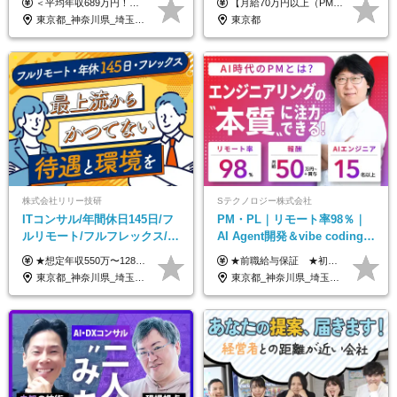
＜平均年収689万円！！＞ ☆前給保証以上☆案件待機期間も給与保証あり☆ 月給40万円～150万円（固定残業代含む） ※経験や能力を考慮し決定します ※試用期間6ヶ月あり。条件や待遇に差異はありません ※上記には固定残業代（30時間分／7万6000円～）が含まれています。 ※超過分は時間外手当を別途支給。 【実際の給与例】 野原さん（35歳）※前職年収480万円 （Java／C#エンジニア ⇒ 業務系システム開発 ⇒ 要件定義・業務分析 ⇒ ITコンサル案件へ参画） ▼620万円（入社初年度） ・Web系業務システム開発（Java、C#） ・ 顧客折衝や開発チームとの調整 ・ 既存システムの改修・機能追加案件に従事 ▼780万円（入社2年目） ・ 金融機関向け業務系システムの要件定義・設計補助 ・ 開発チームと連携した業務分析・課題整理 ・小規模PMO支援案件への参画 ▼1,090万円（入社3年目） ・ 大手企業向けIT戦略・業務改革プロジェクトに参画 ・コンサルタントとして要件定義・業務改善提案・ベンダー調整を担当 ・ PMO／部分的PM業務も兼務し、上流工程での裁量を拡大
【月給70万円以上（PM）／想定年収840万円以上】 ★詳しくは下記をご参照ください！ ■SE/PL/テスト計画以降などの上流フェーズ 月給53万円以上 ※想定年収636万円以上 ■PM/ディレクター（管理職・幹部候補） 月給70万円以上 ※想定年収840万円以上 ※単価の変動により給与も随時更新（完全単価連動型） ※育成枠については個人の経験・能力を考慮し決定 ※超過勤務については別途残業手当を支給 【固定残業代について】 なし（残業代は、実際の労働時間に応じて別途全額支給）
ト◆フルリモート可
以上可／リモート80％
東京都_神奈川県_埼玉県_千葉県_大阪府_愛知県_北海道_青森県_岩手県_宮城県_秋田県_山形県_福島県_茨城県_栃木県_群馬県_新潟県_山梨県_長野県_富山県_石川県_福井県_静岡県_岐阜県_三重県_兵庫県_京都府_滋賀県_奈良県_和歌山県_広島県_岡山県_鳥取県_島根県_山口県_徳島県_香川県_愛媛県_高知県_福岡県_熊本県_佐賀県_長崎県_大分県_宮崎県_鹿児島県_沖縄県
東京都
株式会社リリー技研
Sテクノロジー株式会社
ITコンサル/年間休日145日/フ
PM・PL｜リモート率98％｜
ルリモート/フルフレックス/残
AI Agent開発＆vibe coding｜
業基本なし/全国からの応募
AIエンジニアチームをリード
★想定年収550万〜1289万円 ■契約社員 月給45.8万〜71.6万円 ★想定年収688万〜1611万円 ■正社員 月給57.3万〜89.5万円 ※給与は経験・スキルを考慮の上、決定します。 ※試用期間3ヶ月（その間の給与・待遇に差異はありません）期間は短縮の可能性あり ※残業代は別途全額支給します 【★評価について★】 弊社では、1〜7の7段階からなる等級制を導入しています。 【★昇給の仕組み★】 等級が1段階上がるごとに、基本給の25％に相当する額が昇給されます。 評価は年2回実施されるため、年に2回の昇給チャンスがあります。 頑張りが正当に評価される、透明性の高い制度です。
★前職給与保証 ★初年度年収700～800万円も可能 月給50万円～90万円＋賞与年2回＋各種手当 ◎スキルや経験などを考慮。前職から給与アップをお約束します！ ◎上記月給には固定残業代30時間分(95000円～)を含みます。超過した場合は追加支給します ◎試用期間は6ヵ月あり。その間の給与・待遇に差異はありません
OK/特別休暇あり
東京都_神奈川県_埼玉県_千葉県_大阪府_愛知県_北海道_青森県_岩手県_宮城県_秋田県_山形県_福島県_茨城県_栃木県_群馬県_新潟県_山梨県_長野県_富山県_石川県_福井県_静岡県_岐阜県_三重県_兵庫県_京都府_滋賀県_奈良県_和歌山県_広島県_岡山県_鳥取県_島根県_山口県_徳島県_香川県_愛媛県_高知県_福岡県_熊本県_佐賀県_長崎県_大分県_宮崎県_鹿児島県_沖縄県
東京都_神奈川県_埼玉県_千葉県_大阪府_愛知県_北海道_青森県_岩手県_宮城県_秋田県_山形県_福島県_茨城県_栃木県_群馬県_新潟県_山梨県_長野県_富山県_石川県_福井県_静岡県_岐阜県_三重県_兵庫県_京都府_滋賀県_奈良県_和歌山県_広島県_岡山県_鳥取県_島根県_山口県_徳島県_香川県_愛媛県_高知県_福岡県_熊本県_佐賀県_長崎県_大分県_宮崎県_鹿児島県_沖縄県