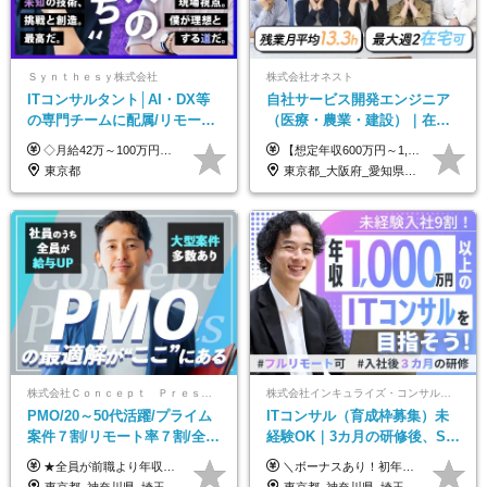
Ｓｙｎｔｈｅｓｙ株式会社
株式会社オネスト
ITコンサルタント│AI・DX等
自社サービス開発エンジニア
の専門チームに配属/リモート
（医療・農業・建設）｜在宅
×フレックス/Big4と同水準の
あり｜残業月平均13.3h｜年収
◇月給42万～100万円＋賞与年2回 └年収900～1600万円可能 ★☆年収例☆★ ◎37歳・元開発エンジニア └年収900万（2年後に年収150万UP実績） ◎40歳・元SierのPM └年収1400万（2年後に年収300万UP実績） ◎43歳・元コンサルタント └年収1600万（2年後に年収200万UP実績） ※経験・スキルを考慮し決定します ※試用期間3～6カ月あり（その間の待遇に差異はありません） 【固定残業代について】 なし（残業代は、実際の労働時間に応じて別途全額支給）
【想定年収600万円～1,300万円】 ★賞与年2回＋勤務地手当＋残業手当（年平均残業時間にて算出）を含む ※基本給＋勤務地手当＋役職手当 ※勤務地手当：結婚の有無に関係なく、物価などの違いを考慮して全社員に支給されます 月給40万円～89万円 ＜各種手当＞ ■勤務地手当（東京2万円／月、大阪1万円／月、名古屋5000円／月） ■通勤手当（月額5万円まで） ■扶養手当（6,000円／扶養親族一人） ■役職手当（8,000円～15万円） ※残業代は1分単位で全額支給します ※経験やスキルを考慮し、当社規定により給与を決定します ※執行役員は年俸制となる場合があります
給与・待遇
1000万可｜賞与年2回
東京都
東京都_大阪府_愛知県_福岡県
株式会社Ｃｏｎｃｅｐｔ Ｐｒｅｓｅｎｔｓ
株式会社インキュライズ・コンサルティング
PMO/20～50代活躍/プライム
ITコンサル（育成枠募集）未
案件７割/リモート率７割/全員
経験OK｜3カ月の研修後、SE
前職より年収UP/有給取得率
からコンサルへステップアッ
★全員が前職より年収UPを実現！ ★前職給与より120％アップ実績あり ★前職給与を最大限に考慮 ★入社4年目で年収800万円の社員も在籍！ 年俸420万円～960万円（1/12を毎月支給）＋インセンティブ＋各種手当 ※経験・スキルを考慮の上、決定します ※試用期間6ヶ月あり（期間中の給与、待遇に差異はありません） ※上記金額には固定残業代(月20時間／月5.6万円)を含みます ※超過分は別途全額支給します
＼ボーナスあり！初年度から年収300万円以上／ ■月給24万2,200円～35万円＋賞与＋各種手当 ※経験・年齢・能力等を考慮し決定いたします。 ※試用期間中（3カ月）は契約社員で、月給21万円＋諸手当になります。 （試用期間中は残業が発生しません。その他の待遇に変更はありません。） ＼自分の市場価値が上がる／ 定量評価×定性評価の明確な基準での評価制度を設けており、自分の目標達成度合いや仕事に対しての姿勢が給与にも反映されるようになっています。そのため、平均昇給額は40万円以上！100万円以上昇給する人もいます！ 【固定残業代について】 固定残業30時間分（46,000円～69,375円）を含む ※超過分は別途全額支給
100%
プ｜リモート8割以上
東京都_神奈川県_埼玉県_千葉県
東京都_神奈川県_埼玉県_千葉県_大阪府_愛知県_北海道_青森県_岩手県_宮城県_秋田県_山形県_福島県_茨城県_栃木県_群馬県_新潟県_山梨県_長野県_富山県_石川県_福井県_静岡県_岐阜県_三重県_兵庫県_京都府_滋賀県_奈良県_和歌山県_広島県_岡山県_鳥取県_島根県_山口県_徳島県_香川県_愛媛県_高知県_福岡県_熊本県_佐賀県_長崎県_大分県_宮崎県_鹿児島県_沖縄県