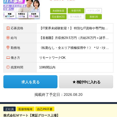
未経験歓迎
学歴不問
ベテランOK
完全週休2日
賞与複数月
面接1回
応募資格
【IT業界未経験歓迎！】 特別なIT資格や専門知識は必要ありません。 ・学歴不問（文系・理系不問） ・第二新卒、既卒の方も歓迎 ・20代を中心に幅広い年代が活躍中 ・基本的なPC操作ができる方 ・タ
給与
【首都圏】月収例29.5万円（月給26万円＋諸手当） 【東海・関西】月収例28.5万円（月給25万円＋諸手当） 【九州】月収例26万円（月給23万円＋諸手当） ※経験・スキル・前職給与を踏まえ、総合
勤務地
《転勤なし・全エリア積極採用中！》 ＊U・Iターンも歓迎 ＊研修はオンライン実施 ★勤務エリアは下記よりお選びいただけます★ 【首都圏】東京・神奈川・千葉・埼玉 【東海】愛知 【関西】大阪、京都、兵庫
働き方
リモートワークOK
残業時間
10時間以内
求人を見る
検討中に入れる
掲載終了予定日：
2026.08.20
正社員
面接情報有
自己PR不要
株式会社Ｍマート【東証グロース上場】