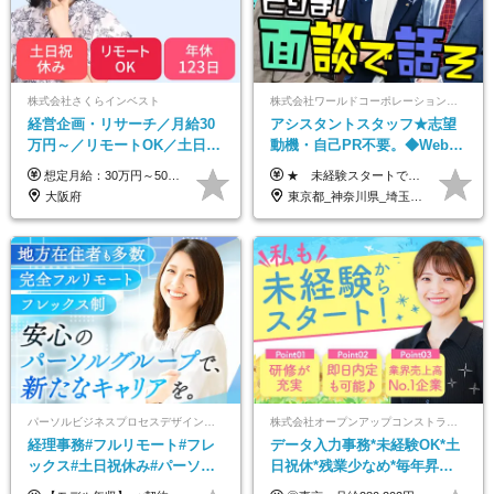
株式会社さくらインベスト
株式会社ワールドコーポレーション 採用事業部【上場グループ】
経営企画・リサーチ／月給30
アシスタントスタッフ★志望
万円～／リモートOK／土日祝
動機・自己PR不要。◆Web面
休み／生成AIを活用できる方
談OK◆完全週休2日◆年収700
想定月給：30万円～50万円程度＋各種手当＋賞与年2回 ※想定年収：400万円～600万円 ※経験・能力等考慮の上、規定により優遇 ※上記月給には固定残業代を含みます。固定残業代は、時間外労働の有無に関わらず月10時間分（月2.2万円（月収30万円の場合）～3.6万円（月収50万円の場合））を支給し、超過分は追加で支給します ※試用期間2ヶ月（待遇に差異なし） 【固定残業代について】 固定残業10時間分（22,000円～36,000円）を含む ※超過分は別途全額支給
★ 未経験スタートでも月収40万円以上も目指せます！ ★ ★ 試用期間6か月あり／給与・待遇に変更なし ★ ＼パターン①orパターン②で給与形態の選択が可能／ ＜パターン①＞ 月給+交通費+（残業代は全額別途支給） 【首都圏・関東・北信越】 月給30.0万円以上 【関西】 月給27.5万円以上 【中部】 月給26.5万円以上 【東北】 月給24.5万円以上 【北海道】 月給24.0万円以上 【九州・中四国】 月給25.5万円以上 ＜パターン②＞ 月給（固定残業代20H含む）+交通費+賞与年2回+残業代 （※20H場合を超過した場合は全額別途支給） 【首都圏・関東・北信越】 月給25.0万円以上 【関 西・中部】 月給24.5万円以上 【東 北・北海道・九州・中四国】 月給23.5万円以上 ※上記給与には固定残業代（月20H分）を含みます 固定残業代は残業の有無に関わらず支給し、超過分は別途全額支給いたします ①②の給与形態はご本人様と相談の上、最終的に会社が決定いたします （内定時に通知） ■給与改定年1回 ■(※)賞与年2回（昨年度支給実績2回／頑張りを評価） (※)支給条件に規定あり
歓迎
万円可/p13
大阪府
東京都_神奈川県_埼玉県_千葉県_大阪府_愛知県_北海道_青森県_岩手県_宮城県_秋田県_山形県_福島県_茨城県_栃木県_群馬県_新潟県_山梨県_長野県_富山県_石川県_福井県_静岡県_岐阜県_三重県_兵庫県_京都府_滋賀県_奈良県_和歌山県_広島県_岡山県_鳥取県_島根県_山口県_徳島県_香川県_愛媛県_高知県_福岡県_佐賀県_長崎県_大分県_宮崎県_鹿児島県_沖縄県
パーソルビジネスプロセスデザイン株式会社 事業開発本部
株式会社オープンアップコンストラクション（東証プライム上場グループ）
経理事務#フルリモート#フレ
データ入力事務*未経験OK*土
ックス#土日祝休み#パーソル
日祝休*残業少なめ*毎年昇給
グループ#年休120日以上#正社
あり*面接1回*月収37万円可/o