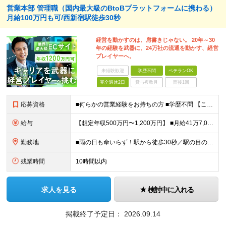
営業本部 管理職（国内最大級のBtoBプラットフォームに携わる）
月給100万円も可/西新宿駅徒歩30秒
経営を動かすのは、肩書きじゃない。 20年～30
年の経験を武器に、24万社の流通を動かす、経営
プレイヤーへ。
未経験歓迎
学歴不問
ベテランOK
完全週休2日
賞与複数月
面接1回
応募資格
■何らかの営業経験をお持ちの方 ■学歴不問 【こんな方にピッタリです】 ◇経営層に近い立場で、事業の中核を担いたい方 ◇管理業務よりも、プレイヤーとして事業を動かしたい方 ◇経営視点を持ちながら、現
給与
【想定年収500万円〜1,200万円】 ■月給41万7,000円〜100万円 ※固定残業代20時間分（5万7,000円〜13万6,000円）を含む ※超過分は別途支給いたします ※試用期間2ヶ月分（期
勤務地
■雨の日も傘いらず！駅から徒歩30秒／駅の目の前にあるビルです！ 東京都新宿区西新宿6-5-1新宿アイランドタワー26階 ※(変更の範囲)会社の指示による
残業時間
10時間以内
求人を見る
検討中に入れる
掲載終了予定日：
2026.09.14