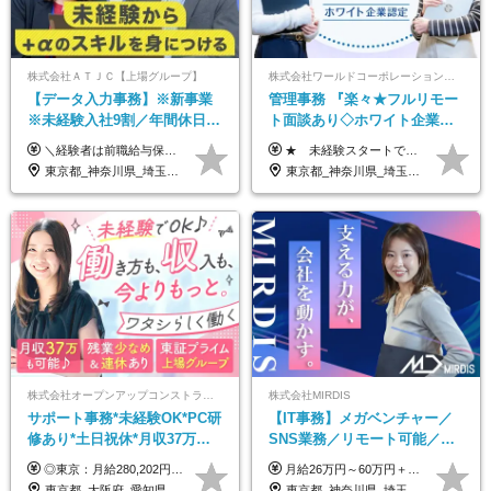
株式会社ＡＴＪＣ【上場グループ】
株式会社ワールドコーポレーション 採用事業部【上場グループ】
【データ入力事務】※新事業
管理事務 『楽々★フルリモー
※未経験入社9割／年間休日
ト面談あり◇ホワイト企業認
124日／月 残業13h／土日祝休
定受賞◇完全週休2日◇賞与年
＼経験者は前職給与保証！／ 月給23万円～33万円＋各種手当 ☆給与改定年2回あり！ ※上記金額には固定残業代（31,081円～44,595円／20時間分）を含みます。 ※超過分は別途支給します。 ★試用期間：6ヶ月 未経験の場合、試用期間中は月給21万円（固定残業代12,353円／8時間分）となります。ただし、2026年7月1日以降は給与改定に伴い、試用期間の途中であっても、月給230,000円（固定残業代31,081円／20時間分）を適用します。 ※超過分は別途支給します。
★ 未経験スタートでも月収40万円以上も目指せます！ ★ ★ 試用期間6か月あり／給与・待遇に変更なし ★ ＼パターン①orパターン②で給与形態の選択が可能／ ＜パターン①＞ 月給+交通費+（残業代は全額別途支給） 【首都圏・関東・北信越】 月給30.0万円以上 【関西】 月給27.5万円以上 【中部】 月給26.5万円以上 【東北】 月給24.5万円以上 【北海道】 月給24.0万円以上 【九州・中四国】 月給25.5万円以上 ＜パターン②＞ 月給（固定残業代20H含む）+交通費+賞与年2回+残業代 （※20H場合を超過した場合は全額別途支給） 【首都圏・関東・北信越】 月給25.0万円以上 【関 西・中部】 月給24.5万円以上 【東 北・北海道・九州・中四国】 月給23.5万円以上 ※上記給与には固定残業代（月20H分）を含みます 固定残業代は残業の有無に関わらず支給し、超過分は別途全額支給いたします ①②の給与形態はご本人様と相談の上、最終的に会社が決定いたします （内定時に通知） ■給与改定年1回 ■(※)賞与年2回（昨年度支給実績2回／頑張りを評価） (※)支給条件に規定あり
み／給与改定年2回
2回 /p13
東京都_神奈川県_埼玉県_千葉県
東京都_神奈川県_埼玉県_千葉県_大阪府_愛知県_北海道_青森県_岩手県_宮城県_秋田県_山形県_福島県_茨城県_栃木県_群馬県_新潟県_山梨県_長野県_富山県_石川県_福井県_静岡県_岐阜県_三重県_兵庫県_京都府_滋賀県_奈良県_和歌山県_広島県_岡山県_鳥取県_島根県_山口県_徳島県_香川県_愛媛県_高知県_福岡県_熊本県_佐賀県_長崎県_大分県_宮崎県_鹿児島県_沖縄県
株式会社オープンアップコンストラクション（東証プライム上場グループ）
株式会社MIRDIS
サポート事務*未経験OK*PC研
【IT事務】メガベンチャー／
修あり*土日祝休*月収37万円
SNS業務／リモート可能／未
可*面接1回/o
経験◎
◎東京：月給280,202円～402,430円 ◎大阪：月給269,824円～392,052円 ◎名古屋：月給285,967円～408,195円 ◎その他：月給265,212円～387,440円 ※試用期間3か月／待遇は研修期間中のみ変更あり （東京：23.9万円～、大阪：月給23.4万円～、名古屋：月給24.2万円～、その他：月給23.1万円～） ※固定残業代（配属後に支給）・一律手当を含む ※固定残業代は残業がない場合も支給し、超過分は別途支給する ※年齢、経験、能力を考慮し、支給額を決定します。
月給26万円～60万円＋賞与1回＋各種手当 ★Point：経験者の方は100％年収UPでの待遇提示も可能！ ※試用期間6カ月 ※期間中は月給20万円以上～スタート ※期間中は契約社員
東京都_大阪府_愛知県_北海道_宮城県_新潟県_石川県_静岡県_広島県_福岡県_沖縄県
東京都_神奈川県_埼玉県_千葉県