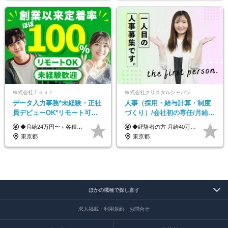
株式会社Ｔｅａｌ
株式会社クリスタルジャパン
データ入力事務*未経験・正社
人事（採用・給与計算・制度
員デビューOK*リモート可能*
づくり）/会社初の専任/月給40
年間休日124日*面接1回*実働
万円～可/残業10h/土日祝休み/
◆月給24万円〜＋各種手当 ※残業代全額支給 ※試用期間6ヶ月（期間中も給与・待遇に変更なし）
◆経験者の方 月給40万円～65万円＋賞与年2回 【給与イメージ】 人事経験5年程度：月給45万円～ ◆未経験の方 月給35万円～65万円＋賞与年2回 ※経験・スキルを考慮のうえ、優遇いたします。 ※試用期間は3ヶ月です。期間中の給与・待遇に変更はありません。 ※上記月給には、固定残業代（月45時間分／8.8万円～16.5万円）を含みます。 ※固定残業時間を超過した場合は、超過分を別途全額支給いたします。 【固定残業代について】 固定残業45時間分（88,000円～165,000円）を含む ※超過分は別途全額支給
7.5時間
年休120日以上
東京都
東京都
ほかの職種で探し直す
求人掲載・利用規約・お問合せ