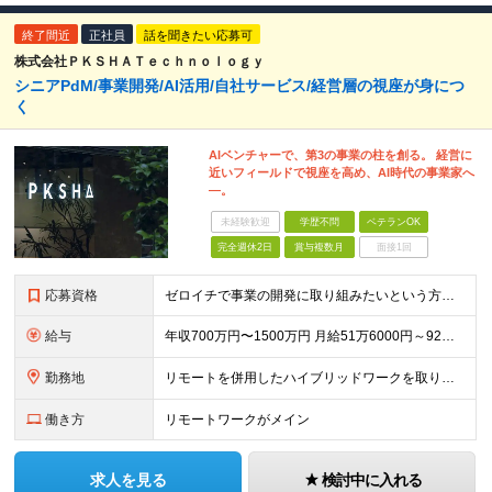
終了間近
正社員
話を聞きたい応募可
株式会社ＰＫＳＨＡＴｅｃｈｎｏｌｏｇｙ
シニアPdM/事業開発/AI活用/自社サービス/経営層の視座が身につ
く
AIベンチャーで、第3の事業の柱を創る。 経営に
近いフィールドで視座を高め、AI時代の事業家へ
―。
未経験歓迎
学歴不問
ベテランOK
完全週休2日
賞与複数月
面接1回
応募資格
ゼロイチで事業の開発に取り組みたいという方は大歓迎です！ ★プロダクトマネジメント、もしくはそれに準ずる経験3年以上 ★プロダクトの開発ロードマップの策定や開発プロセスのマネジメントができる方 ※
給与
年収700万円〜1500万円 月給51万6000円～92万6000円 ※経験・能力・前給を考慮の上、当社規定により決定します。 ※試用期間3ヵ月あり。期間中の給与・待遇の差異はありません。 ※裁量
勤務地
リモートを併用したハイブリッドワークを取り入れています。 東京都文京区本郷 2-35-10 本郷瀬川ビル 4F (変更の範囲)上記を除く当社関連勤務地
働き方
リモートワークがメイン
求人を見る
検討中に入れる