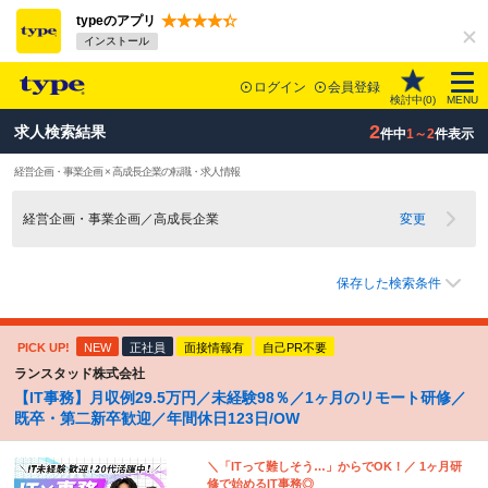
typeのアプリ
インストール
ログイン
会員登録
検討中(
0
)
MENU
2
求人検索結果
件中
1～2
件表示
経営企画・事業企画 × 高成長企業の転職・求人情報
経営企画・事業企画／高成長企業
変更
保存した検索条件
PICK UP!
NEW
正社員
面接情報有
自己PR不要
ランスタッド株式会社
【IT事務】月収例29.5万円／未経験98％／1ヶ月のリモート研修／
既卒・第二新卒歓迎／年間休日123日/OW
＼「ITって難しそう…」からでOK！／ 1ヶ月研
修で始めるIT事務◎