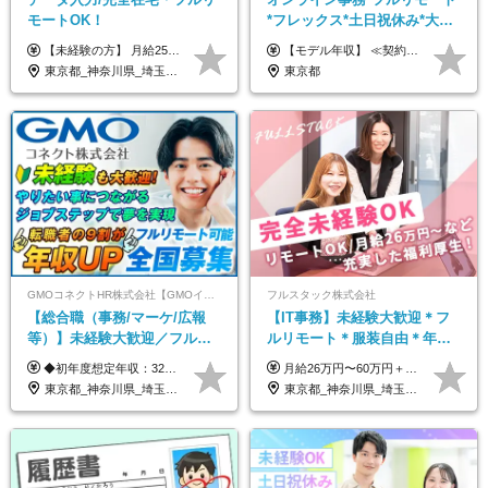
モートOK！
*フレックス*土日祝休み*大手
パーソルグループ*オンライン
【未経験の方】 月給25.5万円以上＋各種手当 【事務経験3年以上の方】 月給28万円以上＋各種手当 ※経験・スキル・年齢を考慮の上、決定します ※試用期間：3ヶ月(雇用形態は正社員、給与・待遇に変更はありません) ※残業代は全額別途支給 ※昇給：年1回（査定あり） ※賞与：年3回（業績に応じて支給） ＼努力がしっかり評価される環境です！／ 「どんなスキルを身につければ昇給できるか」が明確だから、 着実に成長しながら収入アップを目指せます。
【モデル年収】 ≪契約社員≫ 年収330万円 (基本給23万 ＋ 地区手当3万円 ＋ 賞与)：都内在住 年収264万円 (基本給21万 ＋ 賞与)：静岡県在住 --------------- ●月給21万円～28万9900円＋賞与（年2回）＋各種手当 ●1年目想定給与：年収264万円～364万円 ●経験やスキルに応じて優遇します！ ※お住まいの地域により0～3万円の地区手当を支給しております ※試用期間中（3ヶ月間）の雇用形態および待遇に差異はありません ※残業代については選考時に詳細をご説明します ※通算契約期間の上限は5年となります ≪アルバイト≫ ●時給1,250円～2,300円 ●経験やスキルに応じて優遇します！ ●ご希望に応じ、扶養内での勤務も可能です！ ※試用期間中の雇用形態および待遇に差異はありません
面接*30～40代活躍中
東京都_神奈川県_埼玉県_千葉県_大阪府_愛知県_北海道_青森県_岩手県_宮城県_秋田県_山形県_福島県_茨城県_栃木県_群馬県_新潟県_山梨県_長野県_富山県_石川県_福井県_静岡県_岐阜県_三重県_兵庫県_京都府_滋賀県_奈良県_和歌山県_広島県_岡山県_鳥取県_島根県_山口県_徳島県_香川県_愛媛県_高知県_福岡県_熊本県_佐賀県_長崎県_大分県_宮崎県_鹿児島県_沖縄県
東京都
GMOコネクトHR株式会社【GMOインターネットグループ】
フルスタック株式会社
【総合職（事務/マーケ/広報
【IT事務】未経験大歓迎＊フ
等）】未経験大歓迎／フルリ
ルリモート＊服装自由＊年休
モ可で全国募集！年収アップ
125日以上＊残業なし＊月給26
◆初年度想定年収：320万円〜840万円 【関東／一都三県】月給24万円〜70万円 【関西・東海地方】月給23万円〜65万円 【その他の地方等】月給22万円〜60万円 ※ご経験・スキル・前職給与などを考慮の上決定いたします。 ◉固定残業代制（固定残業代10,000円含） 固定残業代は7時間分・時間超過分は追加支給 ≪月給例≫ ・月給54万円（29歳／入社3年目） ・月給38万円（26歳／入社2年目） ・月給28万円（24歳／入社1年目） ※試用期間は6ヶ月で、その間の雇用形態は契約社員です。そのほかの条件に変更はありません。
月給26万円〜60万円＋諸手当＋インセンティブ（２種）＋賞与 ★Point 設立から9ヶ月で全社員2万円の昇給実績 ※成果はしっかりと還元いたします！ ★Point 100％年収UPでの待遇提示も可能！ ※経験者であれば、100％年収アップも実現可能です。 ※試用期間最大2ヶ月/月給22万円〜
多数★年休最大130日★
万円以上
東京都_神奈川県_埼玉県_千葉県_大阪府_愛知県_北海道_青森県_岩手県_宮城県_秋田県_山形県_福島県_茨城県_栃木県_群馬県_新潟県_山梨県_長野県_富山県_石川県_福井県_静岡県_岐阜県_三重県_兵庫県_京都府_滋賀県_奈良県_和歌山県_広島県_岡山県_鳥取県_島根県_山口県_徳島県_香川県_愛媛県_高知県_福岡県_熊本県_佐賀県_長崎県_大分県_宮崎県_鹿児島県_沖縄県
東京都_神奈川県_埼玉県_千葉県_茨城県