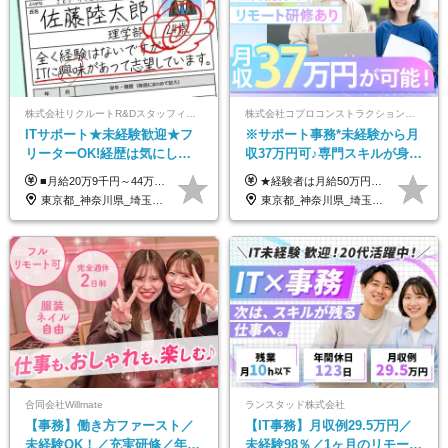
株式会社リクルートR&Dスタッフィング【リクルートグループ】
株式会社コプロコンストラクション【東証プライム上場コプロ・ホールディングス子会社】
ITサポート★未経験歓迎★フ
※サポート事務*未経験から月
リーターOK!経歴は気にしな
収37万円可♪専門スキルが身に
くて大丈夫★超大手リクルー
付く！Web面接＆リモート研
■月給20万9千円～44万円 ※経験・能力・前給を考慮の上、決定いたします ※時間外手当100％支給 ※派遣就業先が変更となる場合には、就業規則、労使協定等に基づき賃金が変更となる可能性があります 「とにかく私生活重視」「残業があっても稼ぎたい」といった希望も配属の際に考慮します。 ＜手当＞ ■職務担当手当 ■通勤手当（上限月3万円） ■残業手当（全額支給） ■住宅手当（5割を会社負担／就業規則に定めるところによる） ■扶養手当 ■別居手当 ■資格試験受講料補助（資格ごとに社内規定により決定） ■資格取得奨励金 （資格により2万円～20万円の祝金支給） ◎一例 ・基本情報技術者（5万円） ・プロジェクトマネージャー試験（10万円） ・応用情報技術者試験（10万円） ・ITストラテジスト試験（10万円） ・エンベデッドシステムスペシャリスト試験（10万円） ・ディジタル技術検定（情報1級：10万円、制御1級：10万円、情報2級、制御2級：5万円 ・TOEIC（R）テスト（600～729点：5万円、 730～799点：10万円、800点以上：15万円） など
★経験者は月給50万円～90万円 【首都圏】 月給30万1230円〜 ⇒基本22万7000円+地域6万4230円+皆勤1万円 【群馬/栃木/茨城】 月給28万1090円〜 ⇒基本23万4000円+地域3万7090円+皆勤1万円 【大阪/京都/兵庫】 月給30万130円〜 ⇒基本23万5000円+地域5万5130円+皆勤1万円 【静岡/愛知/岐阜/三重】 月給28万5840円〜 ⇒基本23万円+地域4万5840円+皆勤1万円 【北海道】 月給25万2960円〜 ⇒基本22万4000円+地域1万8960円+皆勤1万円 【福岡/佐賀/長崎/大分/熊本】 月給25万800円〜 ⇒基本21万8000円+地域2万2800円+皆勤1万円 【宮城/山形/福島】 月給25万580円〜 ⇒基本21万8000円+地域2万2580円+皆勤1万円 【広島/岡山/山口】 月給27万1090円〜 ⇒基本23万4000円+地域2万7090円+皆勤1万円 ※残業代は1分単位で全額支給（みなし残業制度なし） ※上記給与は最低支給額です。経験・能力に応じて決定致します ※試用期間1ヶ月、最大6ヶ月まで延長する可能性あり(条件変更なし) ※今期より新賃金体系へ移行しました。詳細は面接時にご説明します
トグループの正社員/sg
修も充実♪/a
東京都_神奈川県_埼玉県_千葉県_大阪府_愛知県_青森県_岩手県_宮城県_秋田県_山形県_福島県_茨城県_栃木県_群馬県_山梨県_長野県_福井県_静岡県_岐阜県_三重県_兵庫県_京都府_滋賀県_奈良県_広島県_岡山県_山口県_香川県_福岡県_熊本県_佐賀県_長崎県_大分県_宮崎県_鹿児島県
東京都_神奈川県_埼玉県_大阪府_愛知県_北海道_宮城県_広島県_福岡県
合同会社Willmate
ランスタッド株式会社
【事務】働き方ファースト／
【IT事務】月収例29.5万円／
未経験OK！／充実研修／年休
未経験98％／1ヶ月のリモート