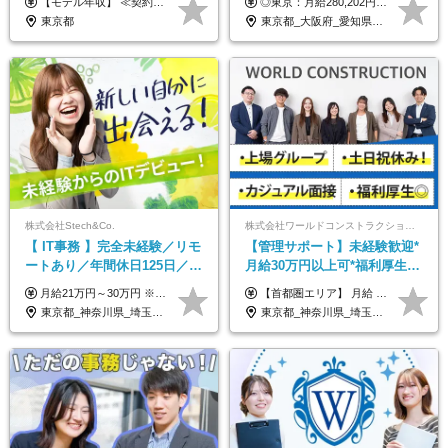
【モデル年収】 ≪契約社員≫ 年収330万円 (基本給23万 ＋ 地区手当3万円 ＋ 賞与)：都内在住 年収264万円 (基本給21万 ＋ 賞与)：静岡県在住 --------------- ●月給21万円～28万9900円＋賞与（年2回）＋各種手当 ●1年目想定給与：年収264万円～364万円 ●経験やスキルに応じて優遇します！ ※お住まいの地域により0～3万円の地区手当を支給しております ※試用期間中（3ヶ月間）の雇用形態および待遇に差異はありません ※残業代については選考時に詳細をご説明します ※通算契約期間の上限は5年となります ≪アルバイト≫ ●時給1,250円～2,300円 ●経験やスキルに応じて優遇します！ ●ご希望に応じ、扶養内での勤務も可能です！ ※試用期間中の雇用形態および待遇に差異はありません
◎東京：月給280,202円～402,430円 ◎大阪：月給269,824円～392,052円 ◎名古屋：月給285,967円～408,195円 ◎その他：月給265,212円～387,440円 ※試用期間3か月／待遇は研修期間中のみ変更あり （東京：23.9万円～、大阪：月給23.4万円～、名古屋：月給24.2万円～、その他：月給23.1万円～） ※固定残業代（配属後に支給）・一律手当を含む ※固定残業代は残業がない場合も支給し、超過分は別途支給する ※年齢、経験、能力を考慮し、支給額を決定します。
員登用あり#服装自由
東京都
東京都_大阪府_愛知県_北海道_宮城県_新潟県_石川県_静岡県_広島県_福岡県_沖縄県
株式会社Stech&Co.
株式会社ワールドコンストラクション 【東証一部】 (ワールドホールディングス・グループ)
【 IT事務 】完全未経験／リモ
【管理サポート】未経験歓迎*
ートあり／年間休日125日／残
月給30万円以上可*福利厚生が
業なし／産休育休あり／服
充実！
月給21万円～30万円 ※試用期間3ヶ月間の待遇に変動はありません。 ※みなし残業代(月20時間分29,725円～)を含む。（※超過分は追加支給）
【首都圏エリア】 月給 291,800円以上 ＋ 各種手当 【北関東エリア】 月給 264,260円以上 ＋ 各種手当 【関西・四国エリア】 月給 278,040円以上 ＋ 各種手当 【中部エリア】 月給 278,040円以上 ＋ 各種手当 【北海道・東北エリア】 月給 247,000円以上 ＋ 各種手当 【九州エリア】 月給 235,540円以上 ＋ 各種手当 【中国エリア】 月給 250,460 円以上 ＋ 各種手当 ※全て年齢・経験・能力などを考慮します。 ※試用期間3ヶ月あり。その間の待遇に変動はありません。 ※固定残業代（20時間分）を含む 首都圏／37,800円以上 北関東／34,260円以上 関西・四国／36,040円以上 中部／36,040円以上 北海道・東北／32,000円以上 九州／30,540円以上 中国／32,460円以上 ※超過分は全額支給 初年度の年収 400万円～900万円
装・髪型自由／毎年昇給
東京都_神奈川県_埼玉県_千葉県_大阪府_愛知県_北海道_青森県_岩手県_宮城県_秋田県_山形県_福島県_茨城県_栃木県_群馬県_新潟県_山梨県_長野県_富山県_石川県_福井県_静岡県_岐阜県_三重県_兵庫県_京都府_滋賀県_奈良県_和歌山県_広島県_岡山県_鳥取県_島根県_山口県_徳島県_香川県_愛媛県_高知県_福岡県_熊本県_佐賀県_長崎県_大分県_宮崎県_鹿児島県_沖縄県
東京都_神奈川県_埼玉県_千葉県_大阪府_愛知県_北海道_青森県_岩手県_宮城県_秋田県_山形県_福島県_茨城県_栃木県_群馬県_新潟県_山梨県_長野県_富山県_石川県_福井県_静岡県_岐阜県_三重県_兵庫県_京都府_滋賀県_奈良県_和歌山県_広島県_岡山県_鳥取県_島根県_山口県_徳島県_香川県_愛媛県_高知県_福岡県_熊本県_佐賀県_長崎県_大分県_宮崎県_鹿児島県_沖縄県