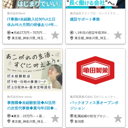
株式会社Nexil
株式会社テクノプロ・コンストラクション
IT事務#未経験入社90%#土日
建設サポート事務
休み#6カ月間の研修あり#年休
125日以上#残業月5h以下#リ
■月給27万円～70万円 ※経験・スキルなどを考慮して決定します。 ※上記金額には固定残業代（月15時間相当分／26,300円～73,500円）を含みます。 超過分は別途支給します。 ★最大200万円の昇給アップを叶えたメンバーも！ ￣￣￣V￣￣￣￣￣￣￣￣￣￣￣￣￣￣￣￣￣￣￣ 社員の頑張りはしっかり評価・還元！ はじめは経験がなくても、頑張り次第で早期キャリアアップも狙える環境が充実！ 実際に、昇給で最大200万円給与が上がった先輩社員も活躍中！ 社員のモチベーションも高く維持しながら働けます◎ ★一人でも多くの方とお会いしたいと考えています！ ￣￣￣V￣￣￣￣￣￣￣￣￣￣￣￣￣￣￣￣￣￣￣￣ 現在活躍中の先輩たちの前職は、営業や飲食、 美容師や銀行員、アパレル店員など、多彩！ パソコンが苦手だったメンバーも今では第一線で活躍中です！
＼1年目の想定年収359万円～407万円／ 下記(1)～(3)のいずれかを、ご希望や適性を考慮したうえで決定します。 (1)月給23万1,000円＋賞与年2回（計2ヶ月分） (2)月給26万5,000円＋賞与なし （一律支給の業績手当6万6,200円を含む） (3)月給29万5,675円＋賞与なし （一律支給の業績手当6万6,200円＋固定残業手当15時間分／3万675円を含む※超過分は別途支給） ▼(3)の場合の入社時研修中の給与 月給26万5,000円＋賞与なし （一律支給の業績手当6万6,200円を含む） ※試用期間は2ヶ月間です。 期間中の給与・待遇に変更はありません。
モート可
東京都_神奈川県_埼玉県_千葉県_大阪府_愛知県_北海道_青森県_岩手県_宮城県_秋田県_山形県_福島県_茨城県_栃木県_群馬県_新潟県_山梨県_長野県_富山県_石川県_福井県_静岡県_岐阜県_三重県_兵庫県_京都府_滋賀県_奈良県_和歌山県_広島県_岡山県_鳥取県_島根県_山口県_徳島県_香川県_愛媛県_高知県_福岡県_熊本県_佐賀県_長崎県_大分県_宮崎県_鹿児島県_沖縄県
東京都_神奈川県_埼玉県_千葉県_大阪府_愛知県_北海道_青森県_岩手県_宮城県_秋田県_山形県_福島県_茨城県_栃木県_群馬県_新潟県_山梨県_長野県_富山県_石川県_福井県_静岡県_岐阜県_三重県_兵庫県_京都府_滋賀県_奈良県_和歌山県_広島県_岡山県_鳥取県_島根県_山口県_徳島県_香川県_愛媛県_高知県_福岡県_熊本県_佐賀県_長崎県_大分県_宮崎県_鹿児島県_沖縄県
株式会社free mova
亀田製菓株式会社【ポジションマッチ登録】
事務職◆未経験歓迎◆AI活用
バックオフィス系オープンポ
の次世代事務◆賞与年2回◆ネ
ジション
イルOK◆残業なし/4JIM
■東京：23万円～＋賞与年2回 ■その他：22万円～＋賞与年2回 ※給与はスキル・経験・能力を考慮して決定します。 ※残業代は別途支給いたします。 ※実績により随時基本給アップが可能。 入社1年で8～9万円上がった実績もあります！ ＜各種手当＞ ■皆勤手当（インセンティブ） ■交通費全額支給 ■資格祝い金（1万円～4万円） └MOS、日商簿記、TOEIC、秘書検定、ITパスポートなど
配属組織や担当プロジェクトにより異なります。 想定年収：450万円～1100万円 ※ご経験やスキルに応じて決定します。 ※上記想定年収はあくまでも目安の金額であり、 選考を通じて上下する可能性があります。
東京都_神奈川県_埼玉県_千葉県_大阪府_愛知県_北海道_青森県_岩手県_宮城県_秋田県_山形県_福島県_茨城県_栃木県_群馬県_新潟県_山梨県_長野県_富山県_石川県_福井県_静岡県_岐阜県_三重県_兵庫県_京都府_滋賀県_奈良県_和歌山県_広島県_岡山県_鳥取県_島根県_山口県_徳島県_香川県_愛媛県_高知県_福岡県_熊本県_佐賀県_長崎県_大分県_宮崎県_鹿児島県_沖縄県
新潟県