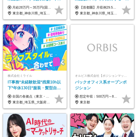
127日～／残業なし／平均20代
研修／既卒・第二新卒歓迎／
月給28万円～35万円(固定残業代含む)+インセンティブ＋各種手当 ※経験・能力等を考慮の上、決定します。 ※残業はほとんどありませんが、発生した場合は時間外手当を100％支給します。 【固定残業代について】 なし（残業代は、実際の労働時間に応じて別途全額支給）
【首都圏】月収例29.5万円（月給26万円＋諸手当） 【東海・関西】月収例28.5万円（月給25万円＋諸手当） 【九州】月収例26万円（月給23万円＋諸手当） ※経験・スキル・前職給与を踏まえ、総合的に判断して決定します。 例：首都圏 月収例31万円（月給27万円＋諸手当） ◆各種手当 ・通勤手当（上限4万円まで） ・残業代手当（1分単位で全額支給） ※固定残業代制は採用しておりません ・資格取得支援 ◆昇給：年1回 ◆補足 ・研修中1ヶ月間は、時給1670円となります。 ・試用期間6ヶ月あり。その間の待遇に変更はありません。 ※詳細は面接時にご案内します。
／リモートOK
年間休日123日/OW
東京都_神奈川県_埼玉県_千葉県_大阪府_愛知県_北海道_青森県_岩手県_宮城県_秋田県_山形県_福島県_茨城県_栃木県_群馬県_新潟県_山梨県_長野県_富山県_石川県_福井県_静岡県_岐阜県_三重県_兵庫県_京都府_滋賀県_奈良県_和歌山県_広島県_岡山県_鳥取県_島根県_山口県_徳島県_香川県_愛媛県_高知県_福岡県_熊本県_佐賀県_長崎県_大分県_宮崎県_鹿児島県_沖縄県_海外
東京都_神奈川県_埼玉県_千葉県_大阪府_愛知県_兵庫県_京都府_福岡県
株式会社ミライル
オルビス株式会社【ポジションマッチ登録】
IT事務*未経験歓迎*残業10h以
バックオフィス系オープンポ
下*年休130日*服装・髪型自由
ジション
*AI研修あり*住宅手当あり*転
全国の各拠点（東京・埼玉・新潟・福岡・大阪）で募集中！ 給与は以下の通り、勤務地により異なります。 新潟勤務の場合 201,000円〜201,000円（試用期間変更なし）＋賞与 東京・埼玉勤務の場合 225,000円〜250,000円（試用期間 220,000円）＋賞与 福岡勤務の場合 182,000円〜220,000円（試用期間182,000円）＋賞与 大阪勤務の場合 210,000円〜210,000円（試用期間変更なし）＋賞与 初年度想定年収：280～300万円 ※残業代は全額支給します（1分単位でお支払いします） ※試用期間6ヵ月。試用期間中でも条件変わらず。 ※土日祝含めた勤務可能な方は、土日手当10,000円（毎月）を別途支給。
想定年収：500万円～800万円 ※ご経験やスキルに応じて決定します。 ※上記想定年収はあくまでも目安の金額であり、 選考を通じて上下する可能性があります。
勤なし
東京都_埼玉県_大阪府_新潟県_福岡県
東京都