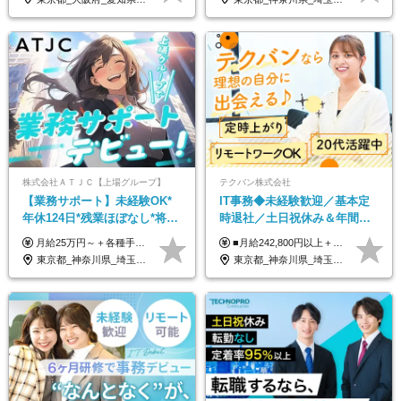
株式会社ＡＴＪＣ【上場グループ】
テクバン株式会社
【業務サポート】未経験OK*
IT事務◆未経験歓迎／基本定
年休124日*残業ほぼなし*将来
時退社／土日祝休み＆年間休
活かせる専門スキル
日123日／賞与年2回／研修制
月給25万円～＋各種手当（家族、資格、住宅など） ★ご経験をお持ちの方は前職給与保証！ ※試用期間は6ヶ月 ※上記には固定残業代（33,784円～／20時間分）を含みます。超過分は追加支給致します。 ※経験・スキル・能力を考慮して決定します。ご経験者の方の経験フェーズは不問です。 ＜各種手当＞ 住宅手当／家族手当／資格手当／特別手当など
■月給242,800円以上＋諸手当＋賞与年2回＋業績賞与 ※固定残業代32,813円～/20時間分を含む ※超過分は別途支給 ※経験・年齢を考慮の上、当社規定により決定 ※試用期間6ヵ月間（待遇に差異なし）
度充実／リモートOK
東京都_神奈川県_埼玉県_千葉県
東京都_神奈川県_埼玉県_千葉県