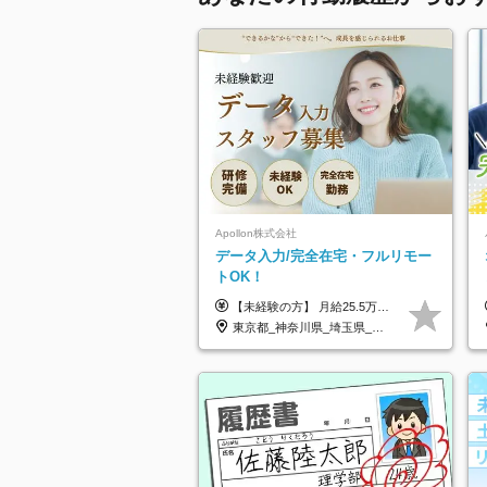
Apollon株式会社
データ入力/完全在宅・フルリモー
トOK！
【未経験の方】 月給25.5万円以上＋各種手当 【事務経験3年以上の方】 月給28万円以上＋各種手当 ※経験・スキル・年齢を考慮の上、決定します ※試用期間：3ヶ月(雇用形態は正社員、給与・待遇に変更はありません) ※残業代は全額別途支給 ※昇給：年1回（査定あり） ※賞与：年3回（業績に応じて支給） ＼努力がしっかり評価される環境です！／ 「どんなスキルを身につければ昇給できるか」が明確だから、 着実に成長しながら収入アップを目指せます。
東京都_神奈川県_埼玉県_千葉県_大阪府_愛知県_北海道_青森県_岩手県_宮城県_秋田県_山形県_福島県_茨城県_栃木県_群馬県_新潟県_山梨県_長野県_富山県_石川県_福井県_静岡県_岐阜県_三重県_兵庫県_京都府_滋賀県_奈良県_和歌山県_広島県_岡山県_鳥取県_島根県_山口県_徳島県_香川県_愛媛県_高知県_福岡県_熊本県_佐賀県_長崎県_大分県_宮崎県_鹿児島県_沖縄県