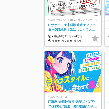
株式会社リクルートR&Dスタッフィング【リクルートグループ】
ITサポート★未経験歓迎★フリー
ターOK!経歴は気にしなくて大丈
夫★超大手リクルートグループの
■月給20万9千円～44万円 ※経験・能力・前給を考慮の上、決定いたします ※時間外手当100％支給 ※派遣就業先が変更となる場合には、就業規則、労使協定等に基づき賃金が変更となる可能性があります 「とにかく私生活重視」「残業があっても稼ぎたい」といった希望も配属の際に考慮します。 ＜手当＞ ■職務担当手当 ■通勤手当（上限月3万円） ■残業手当（全額支給） ■住宅手当（5割を会社負担／就業規則に定めるところによる） ■扶養手当 ■別居手当 ■資格試験受講料補助（資格ごとに社内規定により決定） ■資格取得奨励金 （資格により2万円～20万円の祝金支給） ◎一例 ・基本情報技術者（5万円） ・プロジェクトマネージャー試験（10万円） ・応用情報技術者試験（10万円） ・ITストラテジスト試験（10万円） ・エンベデッドシステムスペシャリスト試験（10万円） ・ディジタル技術検定（情報1級：10万円、制御1級：10万円、情報2級、制御2級：5万円 ・TOEIC（R）テスト（600～729点：5万円、 730～799点：10万円、800点以上：15万円） など
正社員/sg
東京都_神奈川県_埼玉県_千葉県_大阪府_愛知県_青森県_岩手県_宮城県_秋田県_山形県_福島県_茨城県_栃木県_群馬県_山梨県_長野県_福井県_静岡県_岐阜県_三重県_兵庫県_京都府_滋賀県_奈良県_広島県_岡山県_山口県_香川県_福岡県_熊本県_佐賀県_長崎県_大分県_宮崎県_鹿児島県
株式会社ミライル
IT事務*未経験歓迎*残業10h以下*
年休130日*服装・髪型自由*AI研修