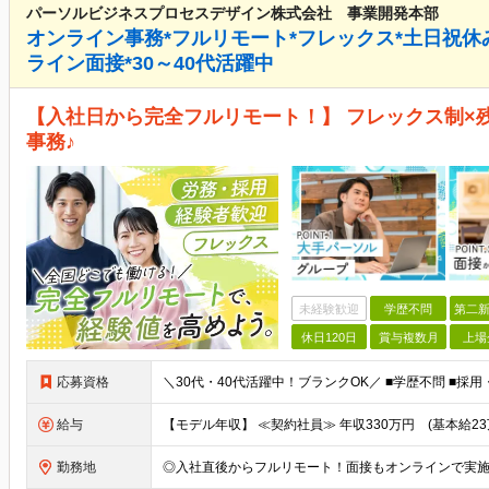
パーソルビジネスプロセスデザイン株式会社 事業開発本部
オンライン事務*フルリモート*フレックス*土日祝休
ライン面接*30～40代活躍中
【入社日から完全フルリモート！】 フレックス制×
事務♪
未経験歓迎
学歴不問
第二新
休日120日
賞与複数月
上場
応募資格
給与
勤務地