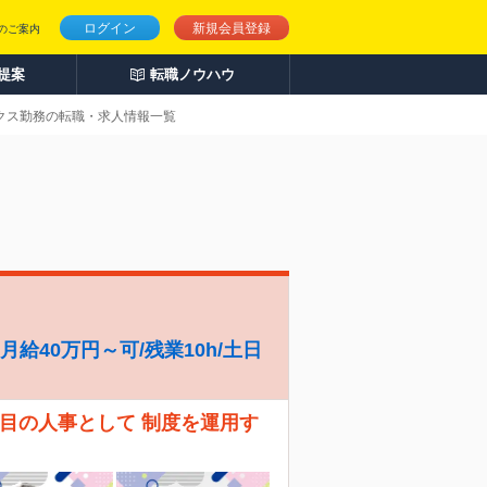
ログイン
新規会員登録
のご案内
人提案
転職ノウハウ
ックス勤務の転職・求人情報一覧
給40万円～可/残業10h/土日
人目の人事として 制度を運用す