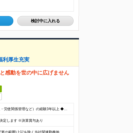
検討中に入れる
/福利厚生充実
クと感動を世の中に広げません
日
◆労務業務（給与計算・社会保険手続き・就業規則管理・労使関係管理など）の経験3年以上 ◆人事制度（等級・評価・報酬）の運用、制度改善 業務の経験3年以上 ◆事業会社での人事経験 ◆動画配信事業やエンタ
、決定します ※決算賞与あり
 (変更の範囲)上記を除く当社関連勤務地