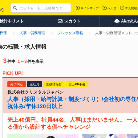
サイトマップ
ヘルプ
求人掲載
検討中リスト
スカウト
AIの求
門系
人事・労務管理
フレックス勤務
人事・労務管理 × フレ
勤務の転職・求人情報
3
1～3
件中
件を表示
PICK UP!
終了間近
正社員
面接情報有
自己PR不要
株式会社クリスタルジャパン
人事（採用・給与計算・制度づくり）/会社初の専任/月
祝休み/年休120日以上
売上40億円、社員44名。人事はまだいません。 一
る側から設計する側へチャレンジ