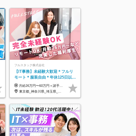
プ】
フルスタック株式会社
】
【IT事務】未経験大歓迎＊フルリ
モート＊服装自由＊年休125日以上
＊残業なし＊月給26万円以上
月給26万円〜60万円＋諸手当＋インセンティブ（２種）＋賞与 ★Point 設立から9ヶ月で全社員2万円の昇給実績 ※成果はしっかりと還元いたします！ ★Point 100％年収UPでの待遇提示も可能！ ※経験者であれば、100％年収アップも実現可能です。 ※試用期間最大2ヶ月/月給22万円〜
東京都_神奈川県_埼玉県_千葉県_茨城県