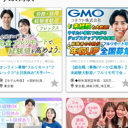
パーソルビジネスプロセスデザイン株式会社 事業開発本部
GMOコネクトHR株式会社【GMOインターネットグルー
オンライン事務*フルリモート*フ
【総合職（事務/マーケ/広報等）
レックス*土日祝休み*大手パーソ
未経験大歓迎／フルリモ可で全国
ルグループ*オンライン面接*30～
募集！年収アップ多数★年休最大
【モデル年収】 ≪契約社員≫ 年収330万円 (基本給23万 ＋ 地区手当3万円 ＋ 賞与)：都内在住 年収264万円 (基本給21万 ＋ 賞与)：静岡県在住 --------------- ●月給21万円～28万9900円＋賞与（年2回）＋各種手当 ●1年目想定給与：年収264万円～364万円 ●経験やスキルに応じて優遇します！ ※お住まいの地域により0～3万円の地区手当を支給しております ※試用期間中（3ヶ月間）の雇用形態および待遇に差異はありません ※残業代については選考時に詳細をご説明します ※通算契約期間の上限は5年となります ≪アルバイト≫ ●時給1,250円～2,300円 ●経験やスキルに応じて優遇します！ ●ご希望に応じ、扶養内での勤務も可能です！ ※試用期間中の雇用形態および待遇に差異はありません
◆初年度想定年収：320万円〜840万円 【関東／一都三県】月給24万円〜70万円 【関西・東海地方】月給23万円〜65万円 【その他の地方等】月給22万円〜60万円 ※ご経験・スキル・前職給与などを考慮の上決定いたします。 ◉固定残業代制（固定残業代10,000円含） 固定残業代は7時間分・時間超過分は追加支給 ≪月給例≫ ・月給54万円（29歳／入社3年目） ・月給38万円（26歳／入社2年目） ・月給28万円（24歳／入社1年目） ※試用期間は6ヶ月で、その間の雇用形態は契約社員です。そのほかの条件に変更はありません。
40代活躍中
130日★
東京都
東京都_神奈川県_埼玉県_千葉県_大阪府_愛知県_北海道_青森県_岩手県_宮城県_秋田県_山形県_福島県_茨城県_栃木県_群馬県_新潟県_山梨県_長野県_富山県_石川県_福井県_静岡県_岐阜県_三重県_兵庫県_京都府_滋賀県_奈良県_和歌山県_広島県_岡山県_鳥取県_島根県_山口県_徳島県_香川県_愛媛県_高知県_福岡県_熊本県_佐賀県_長崎県_大分県_宮崎県_鹿児島県_沖縄県