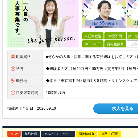
未経験歓迎
学歴不問
第二新
休日120日
賞与複数月
上場
応募資格
給与
勤務地
目安残業時間
10時間以内
求人を見る
掲載終了予定日：
2026.09.10
NEW
契約社員
アルバイト・パート
面接情報有
自己PR不要