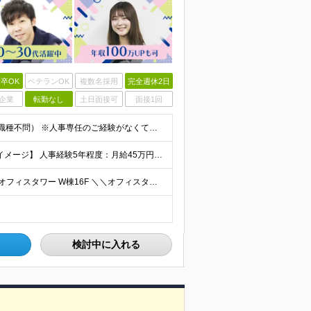
卒OK
ベテランOK
複数名採用
完全週休2日
企業
転勤なし
土日面接可
面接1回
■何らかの人事・採用に関する業務経験をお持ちの方（職種不問） ※人事専任のご経験がなくても構いません。 総務や経理と兼務などで採用や労務に携わっていたという方も歓迎します ■学歴不問 ＜こんな方
◆経験者の方 月給40万円～65万円＋賞与年2回 【給与イメージ】 人事経験5年程度：月給45万円～ ◆未経験の方 月給35万円～65万円＋賞与年2回 ※経験・スキルを考慮のうえ、優遇いたします
◆本社 └東京都中央区晴海1-8-8 晴海トリトンスクエアオフィスタワー W棟16F ＼＼オフィスタワー内には商業施設が多数併設／／ カフェやレストラン、コンビニやスーパー、 100円ショップなど様
検討中に入れる