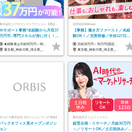
株式会社コプロコンストラクション【東証プライム上場コプロ・ホールディングス子会社】
合同会社Willmate
※サポート事務*未経験から月収37
【事務】働き方ファースト／未経
万円可♪専門スキルが身に付く！
験OK！／充実研修／年休127日～
Web面接＆リモート研修も充実♪/a
／残業なし／平均20代／リモート
★経験者は月給50万円～90万円 【首都圏】 月給30万1230円〜 ⇒基本22万7000円+地域6万4230円+皆勤1万円 【群馬/栃木/茨城】 月給28万1090円〜 ⇒基本23万4000円+地域3万7090円+皆勤1万円 【大阪/京都/兵庫】 月給30万130円〜 ⇒基本23万5000円+地域5万5130円+皆勤1万円 【静岡/愛知/岐阜/三重】 月給28万5840円〜 ⇒基本23万円+地域4万5840円+皆勤1万円 【北海道】 月給25万2960円〜 ⇒基本22万4000円+地域1万8960円+皆勤1万円 【福岡/佐賀/長崎/大分/熊本】 月給25万800円〜 ⇒基本21万8000円+地域2万2800円+皆勤1万円 【宮城/山形/福島】 月給25万580円〜 ⇒基本21万8000円+地域2万2580円+皆勤1万円 【広島/岡山/山口】 月給27万1090円〜 ⇒基本23万4000円+地域2万7090円+皆勤1万円 ※残業代は1分単位で全額支給（みなし残業制度なし） ※上記給与は最低支給額です。経験・能力に応じて決定致します ※試用期間1ヶ月、最大6ヶ月まで延長する可能性あり(条件変更なし) ※今期より新賃金体系へ移行しました。詳細は面接時にご説明します
月給28万円～35万円(固定残業代含む)+インセンティブ＋各種手当 ※経験・能力等を考慮の上、決定します。 ※残業はほとんどありませんが、発生した場合は時間外手当を100％支給します。 【固定残業代について】 なし（残業代は、実際の労働時間に応じて別途全額支給）
OK
東京都_神奈川県_埼玉県_大阪府_愛知県_北海道_宮城県_広島県_福岡県
東京都_神奈川県_埼玉県_千葉県_大阪府_愛知県_北海道_青森県_岩手県_宮城県_秋田県_山形県_福島県_茨城県_栃木県_群馬県_新潟県_山梨県_長野県_富山県_石川県_福井県_静岡県_岐阜県_三重県_兵庫県_京都府_滋賀県_奈良県_和歌山県_広島県_岡山県_鳥取県_島根県_山口県_徳島県_香川県_愛媛県_高知県_福岡県_熊本県_佐賀県_長崎県_大分県_宮崎県_鹿児島県_沖縄県_海外
オルビス株式会社【ポジションマッチ登録】
株式会社さくらインベスト
バックオフィス系オープンポジシ
経営企画・リサーチ／月給30万円
ョン
～／リモートOK／土日祝休み／生