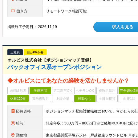
働き方
リモートワーク相談可能
求人を見る
掲載終了予定日：
2026.11.19
正社員
自己PR不要
オルビス株式会社【ポジションマッチ登録】
バックオフィス系オープンポジション
◆オルビスにてあなたの経験を活かしませんか？
未経験歓迎
学歴不問
第二新卒OK
ベテランOK
複数名採用
完全週休2
休日120日
賞与複数月
上場企業
転勤なし
土日面接可
面接1回
応募資格
ポジションマッチ登録対象職種において、何かしらの
給与
勤務地
東京都品川区平塚2-1-14 戸越銀座ラウンドビル ※