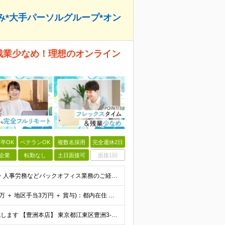
み*大手パーソルグループ*オン
残業少なめ！理想のオンライン
卒OK
ベテランOK
複数名採用
完全週休2日
企業
転勤なし
土日面接可
面接1回
＼30代・40代活躍中！ブランクOK／ ■学歴不問 ■採用・人事労務などバックオフィス業務のご経験が1年以上ある方 ■安定した通信環境（通信速度が10Mbps以上）をお持ちの方 ＼こんな方にピッタリ
【モデル年収】 ≪契約社員≫ 年収330万円 (基本給23万 ＋ 地区手当3万円 ＋ 賞与)：都内在住 年収264万円 (基本給21万 ＋ 賞与)：静岡県在住 --------------- ●月給
◎入社直後からフルリモート！面接もオンラインで実施します 【豊洲本店】 東京都江東区豊洲3-2-20 豊洲フロント 7F ※(変更の範囲)上記を除く当社関連勤務地