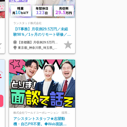
ランスタッド株式会社
【IT事務】月収例29.5万円／未経
験98％／1ヶ月のリモート研修／既
卒・第二新卒歓迎／年間休日123
【首都圏】月収例29.5万円（月給26万円＋諸手当） 【東海・関西】月収例28.5万円（月給25万円＋諸手当） 【九州】月収例26万円（月給23万円＋諸手当） ※経験・スキル・前職給与を踏まえ、総合的に判断して決定します。 例：首都圏 月収例31万円（月給27万円＋諸手当） ◆各種手当 ・通勤手当（上限4万円まで） ・残業代手当（1分単位で全額支給） ※固定残業代制は採用しておりません ・資格取得支援 ◆昇給：年1回 ◆補足 ・研修中1ヶ月間は、時給1670円となります。 ・試用期間6ヶ月あり。その間の待遇に変更はありません。 ※詳細は面接時にご案内します。
日/OW
東京都_神奈川県_埼玉県_千葉県_大阪府_愛知県_兵庫県_京都府_福岡県
株式会社ワールドコーポレーション 採用事業部【上場グループ】
アシスタントスタッフ★志望動
機・自己PR不要。◆Web面談