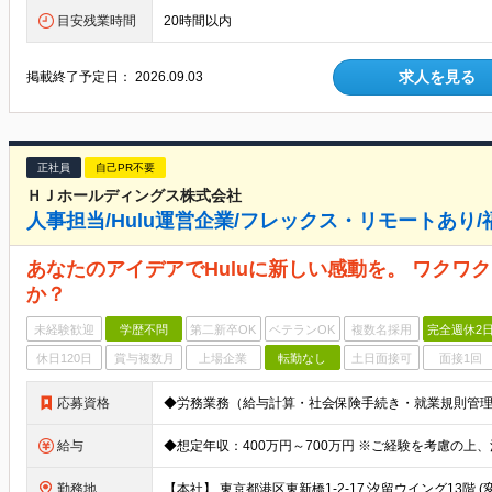
目安残業時間
20時間以内
求人を見る
掲載終了予定日：
2026.09.03
正社員
自己PR不要
ＨＪホールディングス株式会社
人事担当/Hulu運営企業/フレックス・リモートあり
あなたのアイデアでHuluに新しい感動を。 ワクワ
か？
未経験歓迎
学歴不問
第二新卒OK
ベテランOK
複数名採用
完全週休2
休日120日
賞与複数月
上場企業
転勤なし
土日面接可
面接1回
応募資格
給与
◆想定年収：400万円～700万円 ※ご経験を考慮の上
勤務地
【本社】 東京都港区東新橋1-2-17 汐留ウイング13階