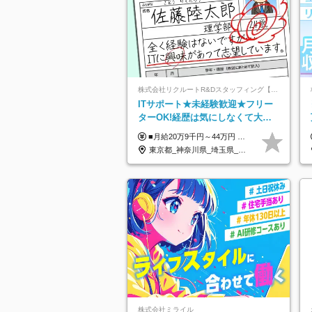
株式会社リクルートR&Dスタッフィング【リクルートグループ】
ITサポート★未経験歓迎★フリー
ターOK!経歴は気にしなくて大丈
夫★超大手リクルートグループの
■月給20万9千円～44万円 ※経験・能力・前給を考慮の上、決定いたします ※時間外手当100％支給 ※派遣就業先が変更となる場合には、就業規則、労使協定等に基づき賃金が変更となる可能性があります 「とにかく私生活重視」「残業があっても稼ぎたい」といった希望も配属の際に考慮します。 ＜手当＞ ■職務担当手当 ■通勤手当（上限月3万円） ■残業手当（全額支給） ■住宅手当（5割を会社負担／就業規則に定めるところによる） ■扶養手当 ■別居手当 ■資格試験受講料補助（資格ごとに社内規定により決定） ■資格取得奨励金 （資格により2万円～20万円の祝金支給） ◎一例 ・基本情報技術者（5万円） ・プロジェクトマネージャー試験（10万円） ・応用情報技術者試験（10万円） ・ITストラテジスト試験（10万円） ・エンベデッドシステムスペシャリスト試験（10万円） ・ディジタル技術検定（情報1級：10万円、制御1級：10万円、情報2級、制御2級：5万円 ・TOEIC（R）テスト（600～729点：5万円、 730～799点：10万円、800点以上：15万円） など
正社員/sg
東京都_神奈川県_埼玉県_千葉県_大阪府_愛知県_青森県_岩手県_宮城県_秋田県_山形県_福島県_茨城県_栃木県_群馬県_山梨県_長野県_福井県_静岡県_岐阜県_三重県_兵庫県_京都府_滋賀県_奈良県_広島県_岡山県_山口県_香川県_福岡県_熊本県_佐賀県_長崎県_大分県_宮崎県_鹿児島県
株式会社ミライル