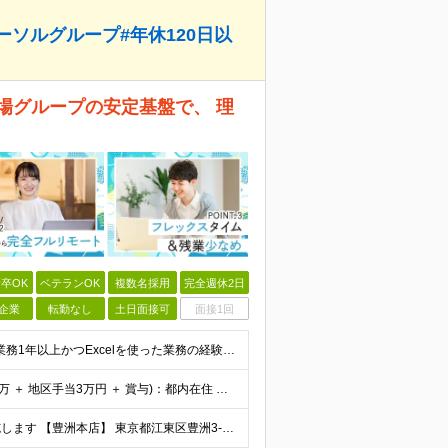
ーソルグループ#年休120日以
場グループの安定基盤で、 理
卒OK
ベテランOK
複数名採用
完全週休2日
企業
転勤なし
土日面接可
面接1回
＼30代・40代活躍中！ブランクOK／ ■学歴不問 ■経理業務1年以上かつExcelを使った業務の経験がある方 ■安定した通信環境（通信速度が10Mbps以上）をお持ちの方 ＼こんな方にピッタリ／
【モデル年収】 ≪契約社員≫ 年収330万円 (基本給23万 ＋ 地区手当3万円 ＋ 賞与)：都内在住 年収264万円 (基本給21万 ＋ 賞与)：静岡県在住 --------------- ●月給
◎入社直後からフルリモート！面接もオンラインで実施します 【豊洲本店】 東京都江東区豊洲3-2-20 豊洲フロント 7F ※(変更の範囲)上記を除く当社関連勤務地