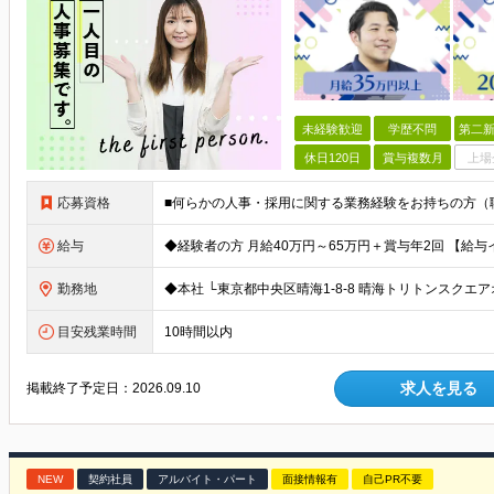
未経験歓迎
学歴不問
第二新
休日120日
賞与複数月
上場
応募資格
給与
勤務地
目安残業時間
10時間以内
求人を見る
掲載終了予定日：
2026.09.10
NEW
契約社員
アルバイト・パート
面接情報有
自己PR不要