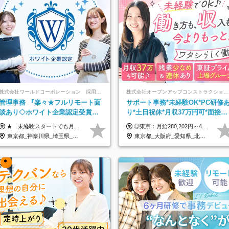
株式会社ワールドコーポレーション 採用事業部【上場グループ】
株式会社オープンアップコンストラクション（東証プライム上場グループ）
管理事務 『楽々★フルリモート面
サポート事務*未経験OK*PC研修
談あり◇ホワイト企業認定受賞◇
り*土日祝休*月収37万円可*面接1
完全週休2日◇賞与年2回 /p13
回/o
★ 未経験スタートでも月収40万円以上も目指せます！ ★ ★ 試用期間6か月あり／給与・待遇に変更なし ★ ＼パターン①orパターン②で給与形態の選択が可能／ ＜パターン①＞ 月給+交通費+（残業代は全額別途支給） 【首都圏・関東・北信越】 月給30.0万円以上 【関西】 月給27.5万円以上 【中部】 月給26.5万円以上 【東北】 月給24.5万円以上 【北海道】 月給24.0万円以上 【九州・中四国】 月給25.5万円以上 ＜パターン②＞ 月給（固定残業代20H含む）+交通費+賞与年2回+残業代 （※20H場合を超過した場合は全額別途支給） 【首都圏・関東・北信越】 月給25.0万円以上 【関 西・中部】 月給24.5万円以上 【東 北・北海道・九州・中四国】 月給23.5万円以上 ※上記給与には固定残業代（月20H分）を含みます 固定残業代は残業の有無に関わらず支給し、超過分は別途全額支給いたします ①②の給与形態はご本人様と相談の上、最終的に会社が決定いたします （内定時に通知） ■給与改定年1回 ■(※)賞与年2回（昨年度支給実績2回／頑張りを評価） (※)支給条件に規定あり
◎東京：月給280,202円～402,430円 ◎大阪：月給269,824円～392,052円 ◎名古屋：月給285,967円～408,195円 ◎その他：月給265,212円～387,440円 ※試用期間3か月／待遇は研修期間中のみ変更あり （東京：23.9万円～、大阪：月給23.4万円～、名古屋：月給24.2万円～、その他：月給23.1万円～） ※固定残業代（配属後に支給）・一律手当を含む ※固定残業代は残業がない場合も支給し、超過分は別途支給する ※年齢、経験、能力を考慮し、支給額を決定します。
東京都_神奈川県_埼玉県_千葉県_大阪府_愛知県_北海道_青森県_岩手県_宮城県_秋田県_山形県_福島県_茨城県_栃木県_群馬県_新潟県_山梨県_長野県_富山県_石川県_福井県_静岡県_岐阜県_三重県_兵庫県_京都府_滋賀県_奈良県_和歌山県_広島県_岡山県_鳥取県_島根県_山口県_徳島県_香川県_愛媛県_高知県_福岡県_熊本県_佐賀県_長崎県_大分県_宮崎県_鹿児島県_沖縄県
東京都_大阪府_愛知県_北海道_宮城県_新潟県_石川県_静岡県_広島県_福岡県_沖縄県