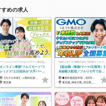
すすめの求人
パーソルビジネスプロセスデザイン株式会社 事業開発本部
GMOコネクトHR株式会社【GMOインターネットグルー
オンライン事務*フルリモート*フ
【総合職（事務/マーケ/広報等）
レックス*土日祝休み*大手パーソ
未経験大歓迎／フルリモ可で全国
ルグループ*オンライン面接*30～
募集！年収アップ多数★年休最大
【モデル年収】 ≪契約社員≫ 年収330万円 (基本給23万 ＋ 地区手当3万円 ＋ 賞与)：都内在住 年収264万円 (基本給21万 ＋ 賞与)：静岡県在住 --------------- ●月給21万円～28万9900円＋賞与（年2回）＋各種手当 ●1年目想定給与：年収264万円～364万円 ●経験やスキルに応じて優遇します！ ※お住まいの地域により0～3万円の地区手当を支給しております ※試用期間中（3ヶ月間）の雇用形態および待遇に差異はありません ※残業代については選考時に詳細をご説明します ※通算契約期間の上限は5年となります ≪アルバイト≫ ●時給1,250円～2,300円 ●経験やスキルに応じて優遇します！ ●ご希望に応じ、扶養内での勤務も可能です！ ※試用期間中の雇用形態および待遇に差異はありません
◆初年度想定年収：320万円〜840万円 【関東／一都三県】月給24万円〜70万円 【関西・東海地方】月給23万円〜65万円 【その他の地方等】月給22万円〜60万円 ※ご経験・スキル・前職給与などを考慮の上決定いたします。 ◉固定残業代制（固定残業代10,000円含） 固定残業代は7時間分・時間超過分は追加支給 ≪月給例≫ ・月給54万円（29歳／入社3年目） ・月給38万円（26歳／入社2年目） ・月給28万円（24歳／入社1年目） ※試用期間は6ヶ月で、その間の雇用形態は契約社員です。そのほかの条件に変更はありません。
40代活躍中
130日★
東京都
東京都_神奈川県_埼玉県_千葉県_大阪府_愛知県_北海道_青森県_岩手県_宮城県_秋田県_山形県_福島県_茨城県_栃木県_群馬県_新潟県_山梨県_長野県_富山県_石川県_福井県_静岡県_岐阜県_三重県_兵庫県_京都府_滋賀県_奈良県_和歌山県_広島県_岡山県_鳥取県_島根県_山口県_徳島県_香川県_愛媛県_高知県_福岡県_熊本県_佐賀県_長崎県_大分県_宮崎県_鹿児島県_沖縄県