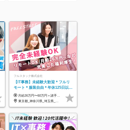
プ】
フルスタック株式会社
】
【IT事務】未経験大歓迎＊フルリ
モート＊服装自由＊年休125日以上
＊残業なし＊月給26万円以上
月給26万円〜60万円＋諸手当＋インセンティブ（２種）＋賞与 ★Point 設立から9ヶ月で全社員2万円の昇給実績 ※成果はしっかりと還元いたします！ ★Point 100％年収UPでの待遇提示も可能！ ※経験者であれば、100％年収アップも実現可能です。 ※試用期間最大2ヶ月/月給22万円〜
東京都_神奈川県_埼玉県_千葉県_茨城県