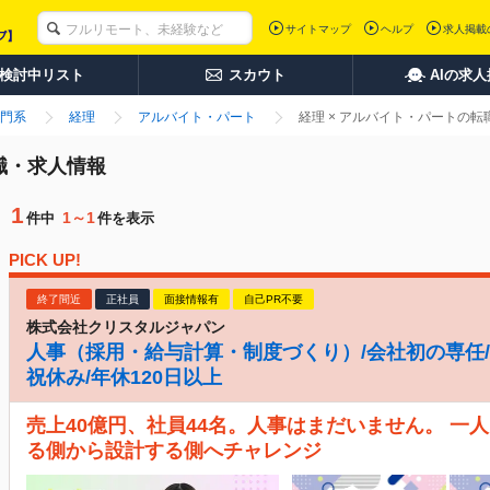
サイトマップ
ヘルプ
求人掲載
検討中リスト
スカウト
AIの求
門系
経理
アルバイト・パート
経理 × アルバイト・パートの
職・求人情報
1
1～1
件中
件を表示
PICK UP!
終了間近
正社員
面接情報有
自己PR不要
株式会社クリスタルジャパン
人事（採用・給与計算・制度づくり）/会社初の専任/月
祝休み/年休120日以上
売上40億円、社員44名。人事はまだいません。 一
る側から設計する側へチャレンジ