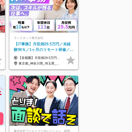
ランスタッド株式会社
【IT事務】月収例29.5万円／未経
験98％／1ヶ月のリモート研修／既
卒・第二新卒歓迎／年間休日123
【首都圏】月収例29.5万円（月給26万円＋諸手当） 【東海・関西】月収例28.5万円（月給25万円＋諸手当） 【九州】月収例26万円（月給23万円＋諸手当） ※経験・スキル・前職給与を踏まえ、総合的に判断して決定します。 例：首都圏 月収例31万円（月給27万円＋諸手当） ◆各種手当 ・通勤手当（上限4万円まで） ・残業代手当（1分単位で全額支給） ※固定残業代制は採用しておりません ・資格取得支援 ◆昇給：年1回 ◆補足 ・研修中1ヶ月間は、時給1670円となります。 ・試用期間6ヶ月あり。その間の待遇に変更はありません。 ※詳細は面接時にご案内します。
日/OW
東京都_神奈川県_埼玉県_千葉県_大阪府_愛知県_兵庫県_京都府_福岡県
株式会社ワールドコーポレーション 採用事業部【上場グループ】