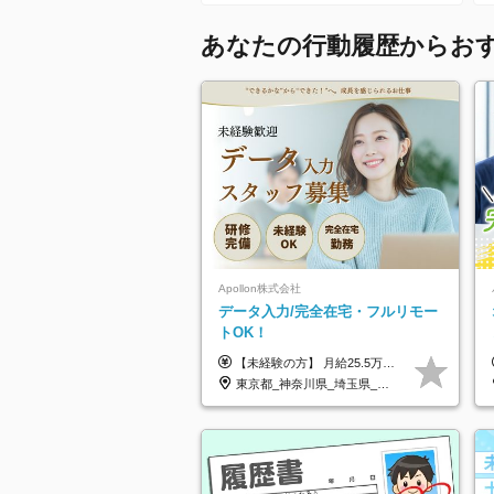
あなたの行動履歴からお
Apollon株式会社
データ入力/完全在宅・フルリモー
トOK！
【未経験の方】 月給25.5万円以上＋各種手当 【事務経験3年以上の方】 月給28万円以上＋各種手当 ※経験・スキル・年齢を考慮の上、決定します ※試用期間：3ヶ月(雇用形態は正社員、給与・待遇に変更はありません) ※残業代は全額別途支給 ※昇給：年1回（査定あり） ※賞与：年3回（業績に応じて支給） ＼努力がしっかり評価される環境です！／ 「どんなスキルを身につければ昇給できるか」が明確だから、 着実に成長しながら収入アップを目指せます。
東京都_神奈川県_埼玉県_千葉県_大阪府_愛知県_北海道_青森県_岩手県_宮城県_秋田県_山形県_福島県_茨城県_栃木県_群馬県_新潟県_山梨県_長野県_富山県_石川県_福井県_静岡県_岐阜県_三重県_兵庫県_京都府_滋賀県_奈良県_和歌山県_広島県_岡山県_鳥取県_島根県_山口県_徳島県_香川県_愛媛県_高知県_福岡県_熊本県_佐賀県_長崎県_大分県_宮崎県_鹿児島県_沖縄県