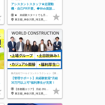
アシスタントスタッフ★志望動
機・自己PR不要。◆Web面談
OK◆完全週休2日◆年収700万円
★ 未経験スタートでも月収40万円以上も目指せます！ ★ ★ 試用期間6か月あり／給与・待遇に変更なし ★ ＼パターン①orパターン②で給与形態の選択が可能／ ＜パターン①＞ 月給+交通費+（残業代は全額別途支給） 【首都圏・関東・北信越】 月給30.0万円以上 【関西】 月給27.5万円以上 【中部】 月給26.5万円以上 【東北】 月給24.5万円以上 【北海道】 月給24.0万円以上 【九州・中四国】 月給25.5万円以上 ＜パターン②＞ 月給（固定残業代20H含む）+交通費+賞与年2回+残業代 （※20H場合を超過した場合は全額別途支給） 【首都圏・関東・北信越】 月給25.0万円以上 【関 西・中部】 月給24.5万円以上 【東 北・北海道・九州・中四国】 月給23.5万円以上 ※上記給与には固定残業代（月20H分）を含みます 固定残業代は残業の有無に関わらず支給し、超過分は別途全額支給いたします ①②の給与形態はご本人様と相談の上、最終的に会社が決定いたします （内定時に通知） ■給与改定年1回 ■(※)賞与年2回（昨年度支給実績2回／頑張りを評価） (※)支給条件に規定あり
可/p13
東京都_神奈川県_埼玉県_千葉県_大阪府_愛知県_北海道_青森県_岩手県_宮城県_秋田県_山形県_福島県_茨城県_栃木県_群馬県_新潟県_山梨県_長野県_富山県_石川県_福井県_静岡県_岐阜県_三重県_兵庫県_京都府_滋賀県_奈良県_和歌山県_広島県_岡山県_鳥取県_島根県_山口県_徳島県_香川県_愛媛県_高知県_福岡県_佐賀県_長崎県_大分県_宮崎県_鹿児島県_沖縄県
株式会社ワールドコンストラクション 【東証一部】 (ワールドホールディングス・グループ)
ト
【管理サポート】未経験歓迎*月給
／
30万円以上可*福利厚生が充実！
【首都圏エリア】 月給 291,800円以上 ＋ 各種手当 【北関東エリア】 月給 264,260円以上 ＋ 各種手当 【関西・四国エリア】 月給 278,040円以上 ＋ 各種手当 【中部エリア】 月給 278,040円以上 ＋ 各種手当 【北海道・東北エリア】 月給 247,000円以上 ＋ 各種手当 【九州エリア】 月給 235,540円以上 ＋ 各種手当 【中国エリア】 月給 250,460 円以上 ＋ 各種手当 ※全て年齢・経験・能力などを考慮します。 ※試用期間3ヶ月あり。その間の待遇に変動はありません。 ※固定残業代（20時間分）を含む 首都圏／37,800円以上 北関東／34,260円以上 関西・四国／36,040円以上 中部／36,040円以上 北海道・東北／32,000円以上 九州／30,540円以上 中国／32,460円以上 ※超過分は全額支給 初年度の年収 400万円～900万円
東京都_神奈川県_埼玉県_千葉県_大阪府_愛知県_北海道_青森県_岩手県_宮城県_秋田県_山形県_福島県_茨城県_栃木県_群馬県_新潟県_山梨県_長野県_富山県_石川県_福井県_静岡県_岐阜県_三重県_兵庫県_京都府_滋賀県_奈良県_和歌山県_広島県_岡山県_鳥取県_島根県_山口県_徳島県_香川県_愛媛県_高知県_福岡県_熊本県_佐賀県_長崎県_大分県_宮崎県_鹿児島県_沖縄県