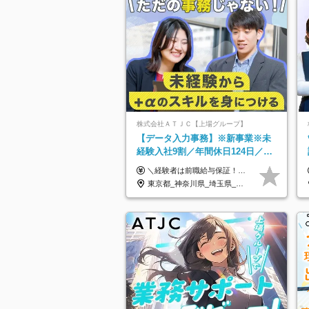
株式会社ＡＴＪＣ【上場グループ】
【データ入力事務】※新事業※未
経験入社9割／年間休日124日／月
残業13h／土日祝休み／給与改定
＼経験者は前職給与保証！／ 月給23万円～33万円＋各種手当 ☆給与改定年2回あり！ ※上記金額には固定残業代（31,081円～44,595円／20時間分）を含みます。 ※超過分は別途支給します。 ★試用期間：6ヶ月 未経験の場合、試用期間中は月給21万円（固定残業代12,353円／8時間分）となります。ただし、2026年7月1日以降は給与改定に伴い、試用期間の途中であっても、月給230,000円（固定残業代31,081円／20時間分）を適用します。 ※超過分は別途支給します。
年2回
東京都_神奈川県_埼玉県_千葉県