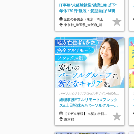
IT事務*未経験歓迎*残業10h以下*
年休130日*服装・髪型自由*AI研修
あり*住宅手当あり*転勤なし
全国の各拠点（東京・埼玉・新潟・福岡・大阪）で募集中！ 給与は以下の通り、勤務地により異なります。 新潟勤務の場合 201,000円〜201,000円（試用期間変更なし）＋賞与 東京・埼玉勤務の場合 225,000円〜250,000円（試用期間 220,000円）＋賞与 福岡勤務の場合 182,000円〜220,000円（試用期間182,000円）＋賞与 大阪勤務の場合 210,000円〜210,000円（試用期間変更なし）＋賞与 初年度想定年収：280～300万円 ※残業代は全額支給します（1分単位でお支払いします） ※試用期間6ヵ月。試用期間中でも条件変わらず。 ※土日祝含めた勤務可能な方は、土日手当10,000円（毎月）を別途支給。
東京都_埼玉県_大阪府_新潟県_福岡県
パーソルビジネスプロセスデザイン株式会社 事業開発本部
経理事務#フルリモート#フレック
ス#土日祝休み#パーソルグループ#
年休120日以上#正社員登用あり#
【モデル年収】 ≪契約社員≫ 年収330万円 (基本給23万 ＋ 地区手当3万円 ＋ 賞与)：都内在住 年収264万円 (基本給21万 ＋ 賞与)：静岡県在住 --------------- ●月給21万円～28万9900円＋賞与（年2回）＋各種手当 ●1年目想定給与：年収264万円～364万円 ●経験やスキルに応じて優遇します！ ※お住まいの地域により0～3万円の地区手当を支給しております ※試用期間中（3ヶ月間）の雇用形態および待遇に差異はありません ※残業代については選考時に詳細をご説明します ※通算契約期間の上限は5年となります ≪アルバイト≫ ●時給1,250円～2,300円 ●経験やスキルに応じて優遇します！ ●ご希望に応じ、扶養内での勤務も可能です！ ※試用期間中の雇用形態および待遇に差異はありません
服装自由
東京都