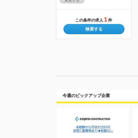
変更する
1
この条件の求人
件
検索する
今週のピックアップ企業