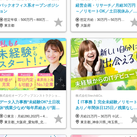
バックオフィス系オープンポジシ
経営企画・リサーチ／月給30万円
ョン
～／リモートOK／土日祝休み／生
成AIを活用できる方歓迎
想定年収：500万円～800万円 ※ご経験やスキルに応じて決定します。 ※上記想定年収はあくまでも目安の金額であり、 選考を通じて上下する可能性があります。
想定月給：30万円～50万円程度＋各種手当＋賞与年2回 ※想定年収：400万円～600万円 ※経験・能力等考慮の上、規定により優遇 ※上記月給には固定残業代を含みます。固定残業代は、時間外労働の有無に関わらず月10時間分（月2.2万円（月収30万円の場合）～3.6万円（月収50万円の場合））を支給し、超過分は追加で支給します ※試用期間2ヶ月（待遇に差異なし） 【固定残業代について】 固定残業10時間分（22,000円～36,000円）を含む ※超過分は別途全額支給
東京都
大阪府
株式会社オープンアップコンストラクション（東証プライム上場グループ）
株式会社Stech&Co.
データ入力事務*未経験OK*土日祝
【 IT事務 】完全未経験／リモー
休*残業少なめ*毎年昇給あり*面接
あり／年間休日125日／残業なし
1回*月収37万円可/o
産休育休あり／服装・髪型自由／
◎東京：月給280,202円～402,430円 ◎大阪：月給269,824円～392,052円 ◎名古屋：月給285,967円～408,195円 ◎その他：月給265,212円～387,440円 ※試用期間3か月／待遇は研修期間中のみ変更あり （東京：23.9万円～、大阪：月給23.4万円～、名古屋：月給24.2万円～、その他：月給23.1万円～） ※固定残業代（配属後に支給）・一律手当を含む ※固定残業代は残業がない場合も支給し、超過分は別途支給する ※年齢、経験、能力を考慮し、支給額を決定します。
月給21万円～30万円 ※試用期間3ヶ月間の待遇に変動はありません。 ※みなし残業代(月20時間分29,725円～)を含む。（※超過分は追加支給）
毎年昇給
東京都_大阪府_愛知県_北海道_宮城県_新潟県_石川県_静岡県_広島県_福岡県_沖縄県
東京都_神奈川県_埼玉県_千葉県_大阪府_愛知県_北海道_青森県_岩手県_宮城県_秋田県_山形県_福島県_茨城県_栃木県_群馬県_新潟県_山梨県_長野県_富山県_石川県_福井県_静岡県_岐阜県_三重県_兵庫県_京都府_滋賀県_奈良県_和歌山県_広島県_岡山県_鳥取県_島根県_山口県_徳島県_香川県_愛媛県_高知県_福岡県_熊本県_佐賀県_長崎県_大分県_宮崎県_鹿児島県_沖縄県