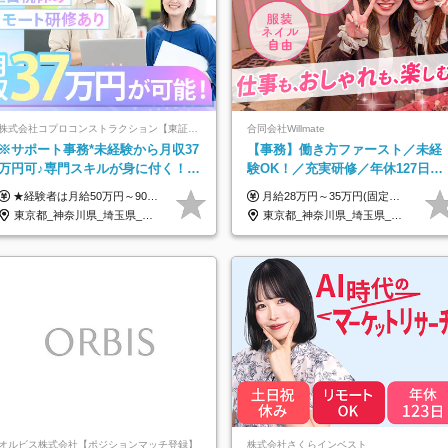
株式会社コプロコンストラクション【東証プライム上場コプロ・ホールディングス子会社】
合同会社Willmate
※サポート事務*未経験から月収37
【事務】働き方ファースト／未経
万円可♪専門スキルが身に付く！
験OK！／充実研修／年休127日～
Web面接＆リモート研修も充実♪/a
／残業なし／平均20代／リモート
★経験者は月給50万円～90万円 【首都圏】 月給30万1230円〜 ⇒基本22万7000円+地域6万4230円+皆勤1万円 【群馬/栃木/茨城】 月給28万1090円〜 ⇒基本23万4000円+地域3万7090円+皆勤1万円 【大阪/京都/兵庫】 月給30万130円〜 ⇒基本23万5000円+地域5万5130円+皆勤1万円 【静岡/愛知/岐阜/三重】 月給28万5840円〜 ⇒基本23万円+地域4万5840円+皆勤1万円 【北海道】 月給25万2960円〜 ⇒基本22万4000円+地域1万8960円+皆勤1万円 【福岡/佐賀/長崎/大分/熊本】 月給25万800円〜 ⇒基本21万8000円+地域2万2800円+皆勤1万円 【宮城/山形/福島】 月給25万580円〜 ⇒基本21万8000円+地域2万2580円+皆勤1万円 【広島/岡山/山口】 月給27万1090円〜 ⇒基本23万4000円+地域2万7090円+皆勤1万円 ※残業代は1分単位で全額支給（みなし残業制度なし） ※上記給与は最低支給額です。経験・能力に応じて決定致します ※試用期間1ヶ月、最大6ヶ月まで延長する可能性あり(条件変更なし) ※今期より新賃金体系へ移行しました。詳細は面接時にご説明します
月給28万円～35万円(固定残業代含む)+インセンティブ＋各種手当 ※経験・能力等を考慮の上、決定します。 ※残業はほとんどありませんが、発生した場合は時間外手当を100％支給します。 【固定残業代について】 なし（残業代は、実際の労働時間に応じて別途全額支給）
OK
東京都_神奈川県_埼玉県_大阪府_愛知県_北海道_宮城県_広島県_福岡県
東京都_神奈川県_埼玉県_千葉県_大阪府_愛知県_北海道_青森県_岩手県_宮城県_秋田県_山形県_福島県_茨城県_栃木県_群馬県_新潟県_山梨県_長野県_富山県_石川県_福井県_静岡県_岐阜県_三重県_兵庫県_京都府_滋賀県_奈良県_和歌山県_広島県_岡山県_鳥取県_島根県_山口県_徳島県_香川県_愛媛県_高知県_福岡県_熊本県_佐賀県_長崎県_大分県_宮崎県_鹿児島県_沖縄県_海外
オルビス株式会社【ポジションマッチ登録】
株式会社さくらインベスト