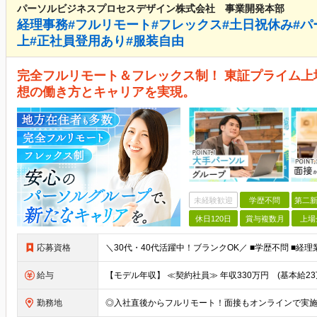
パーソルビジネスプロセスデザイン株式会社 事業開発本部
経理事務#フルリモート#フレックス#土日祝休み#パ
上#正社員登用あり#服装自由
完全フルリモート＆フレックス制！ 東証プライム上
想の働き方とキャリアを実現。
未経験歓迎
学歴不問
第二新
休日120日
賞与複数月
上場
応募資格
給与
勤務地