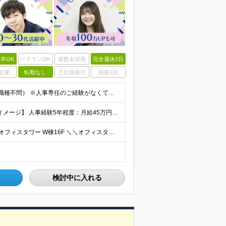
卒OK
ベテランOK
複数名採用
完全週休2日
企業
転勤なし
土日面接可
面接1回
■何らかの人事・採用に関する業務経験をお持ちの方（職種不問） ※人事専任のご経験がなくても構いません。 総務や経理と兼務などで採用や労務に携わっていたという方も歓迎します ■学歴不問 ＜こんな方
◆経験者の方 月給40万円～65万円＋賞与年2回 【給与イメージ】 人事経験5年程度：月給45万円～ ◆未経験の方 月給35万円～65万円＋賞与年2回 ※経験・スキルを考慮のうえ、優遇いたします
◆本社 └東京都中央区晴海1-8-8 晴海トリトンスクエアオフィスタワー W棟16F ＼＼オフィスタワー内には商業施設が多数併設／／ カフェやレストラン、コンビニやスーパー、 100円ショップなど様
検討中に入れる