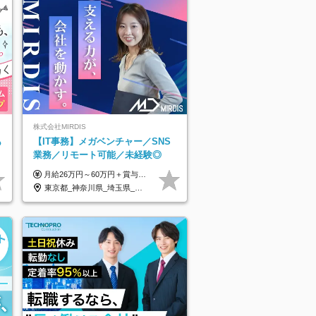
株式会社MIRDIS
あ
【IT事務】メガベンチャー／SNS
業務／リモート可能／未経験◎
月給26万円～60万円＋賞与1回＋各種手当 ★Point：経験者の方は100％年収UPでの待遇提示も可能！ ※試用期間6カ月 ※期間中は月給20万円以上～スタート ※期間中は契約社員
東京都_神奈川県_埼玉県_千葉県