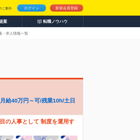
ログイン
新規会員登録
のご案内
人提案
転職ノウハウ
転職・求人情報一覧
給40万円～可/残業10h/土日
人目の人事として 制度を運用す